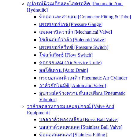
อุปกรณ์นิวเมติกและไฮดรอลิค [Pneumatic And
Hydraulic]
ข้อต่อ และสายลม [Connector Fitting & Tube]
เพรสเชอร์เกจ [Pressure Gauge]
แมคคานิควาล์ว [Mechanical Valve]
โซลินอยด์วาล์ว [Solenoid Valve]
เพรสเชอร์สวิทช์ [Pressure Switch]
โฟลว์สวิทช์ [Flow Switch]
ชุดกรองลม (Air Service Unite)
ออโต้เดรน [Auto Drain]
กระบอกลมนิวเมติก Pneumatic Air Cylinder
วาล์วอัตโนมัติ [Automatic Valve]
อุปกรณ์สร้างความสั่นสะเทือน [Pneumatic
Vibrator]
วาล์วอุตสาหกรรมและอุปกรณ์ [Valve And
Equipment]
บอลวาล์วทองเหลือง [Brass Ball Valve]
บอลวาล์วสแตนเลส [Stainless Ball Valve]
ข้อต่อสแตนเลส [Stainless Fitting]