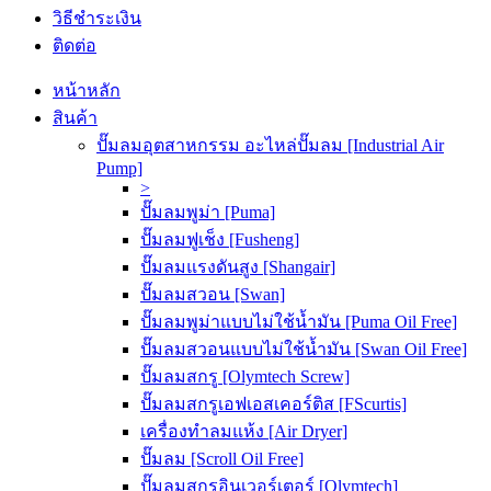
วิธีชำระเงิน
ติดต่อ
หน้าหลัก
สินค้า
ปั๊มลมอุตสาหกรรม อะไหล่ปั๊มลม [Industrial Air
Pump]
>
ปั๊มลมพูม่า [Puma]
ปั๊มลมฟูเช็ง [Fusheng]
ปั๊มลมแรงดันสูง [Shangair]
ปั๊มลมสวอน [Swan]
ปั๊มลมพูม่าแบบไม่ใช้น้ำมัน [Puma Oil Free]
ปั๊มลมสวอนแบบไม่ใช้น้ำมัน [Swan Oil Free]
ปั๊มลมสกรู [Olymtech Screw]
ปั๊มลมสกรูเอฟเอสเคอร์ติส [FScurtis]
เครื่องทำลมแห้ง [Air Dryer]
ปั๊มลม [Scroll Oil Free]
ปั๊มลมสกรูอินเวอร์เตอร์ [Olymtech]