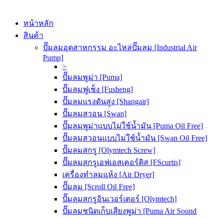
หน้าหลัก
สินค้า
ปั๊มลมอุตสาหกรรม อะไหล่ปั๊มลม [Industrial Air
Pump]
>
ปั๊มลมพูม่า [Puma]
ปั๊มลมฟูเช็ง [Fusheng]
ปั๊มลมแรงดันสูง [Shangair]
ปั๊มลมสวอน [Swan]
ปั๊มลมพูม่าแบบไม่ใช้น้ำมัน [Puma Oil Free]
ปั๊มลมสวอนแบบไม่ใช้น้ำมัน [Swan Oil Free]
ปั๊มลมสกรู [Olymtech Screw]
ปั๊มลมสกรูเอฟเอสเคอร์ติส [FScurtis]
เครื่องทำลมแห้ง [Air Dryer]
ปั๊มลม [Scroll Oil Free]
ปั๊มลมสกรูอินเวอร์เตอร์ [Olymtech]
ปั๊มลมชนิดเก็บเสียงพูม่า [Puma Air Sound