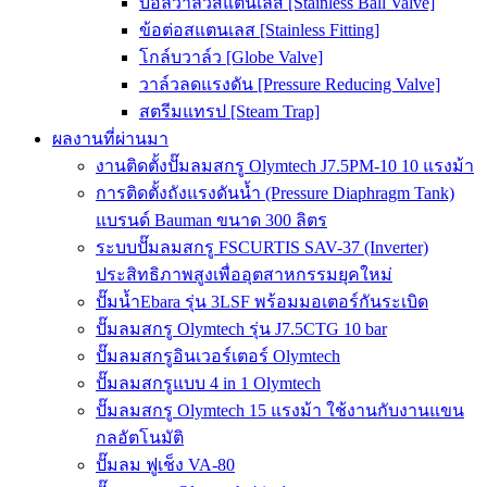
บอลวาล์วสแตนเลส [Stainless Ball Valve]
ข้อต่อสแตนเลส [Stainless Fitting]
โกล์บวาล์ว [Globe Valve]
วาล์วลดแรงดัน [Pressure Reducing Valve]
สตรีมแทรป [Steam Trap]
ผลงานที่ผ่านมา
งานติดตั้งปั๊มลมสกรู Olymtech J7.5PM-10 10 แรงม้า
การติดตั้งถังแรงดันน้ำ (Pressure Diaphragm Tank)
แบรนด์ Bauman ขนาด 300 ลิตร
ระบบปั๊มลมสกรู FSCURTIS SAV-37 (Inverter)
ประสิทธิภาพสูงเพื่ออุตสาหกรรมยุคใหม่
ปั๊มน้ำEbara รุ่น 3LSF พร้อมมอเตอร์กันระเบิด
ปั๊มลมสกรู Olymtech รุ่น J7.5CTG 10 bar
ปั๊มลมสกรูอินเวอร์เตอร์ Olymtech
ปั๊มลมสกรูแบบ 4 in 1 Olymtech
ปั๊มลมสกรู Olymtech 15 แรงม้า ใช้งานกับงานแขน
กลอัตโนมัติ
ปั๊มลม ฟูเช็ง VA-80