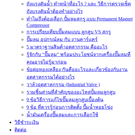
ถังแรงดันน้ำ ทำหน้าที่อะไร ? และ วิธีการตรวจเช็ค
ถังแรงดันน้ำต้องทำอย่างไร
ทำไมถึงต้องเลือก ปั้มลมสกรู แบบ Permanent Magnet
Compressor
การเปรียบเทียบปั๊มลมแบบ ลูกสูบ VS สกรู
ปั๊มลม อุปกรณ์ลม กับ งานคาร์แคร์
5 มาตราฐานสินค้าอุตสากรรม คืออะไร
รู้จักกับ “ปั๊มลม” พร้อมประโยชน์จากเครื่องปั๊มลมที่
คุณอาจไม่รู้มาก่อน
ข้อต่อทองเหลือง กันคืออะไรและเกี่ยวข้องกับงาน
อุตสาหกรรมได้อย่างไร
วาล์วอุตสาหกรรม (Industrial Valve )
รวมชิ้นส่วนที่สำคัญของอะไหล่ปั้มลมลูกสูบ
9 ข้อวิธีการแก้ไขปั๊มลมลูกสูบเบื้องต้น
9 ข้อ ที่ควรรู้ก่อนการติดตั้ง ปั๊มน้ำหอยโข่ง
น้ำมันเครื่องปั๊มลมและการเลือกใช้
วิธีชำระเงิน
ติดต่อ