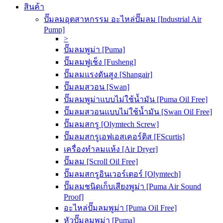
สินค้า
ปั๊มลมอุตสาหกรรม อะไหล่ปั๊มลม [Industrial Air
Pump]
>
ปั๊มลมพูม่า [Puma]
ปั๊มลมฟูเช็ง [Fusheng]
ปั๊มลมแรงดันสูง [Shangair]
ปั๊มลมสวอน [Swan]
ปั๊มลมพูม่าแบบไม่ใช้น้ำมัน [Puma Oil Free]
ปั๊มลมสวอนแบบไม่ใช้น้ำมัน [Swan Oil Free]
ปั๊มลมสกรู [Olymtech Screw]
ปั๊มลมสกรูเอฟเอสเคอร์ติส [FScurtis]
เครื่องทำลมแห้ง [Air Dryer]
ปั๊มลม [Scroll Oil Free]
ปั๊มลมสกรูอินเวอร์เตอร์ [Olymtech]
ปั๊มลมชนิดเก็บเสียงพูม่า [Puma Air Sound
Proof]
อะไหล่ปั๊มลมพูม่า [Puma Oil Free]
หัวปั๊มลมพูม่า [Puma]