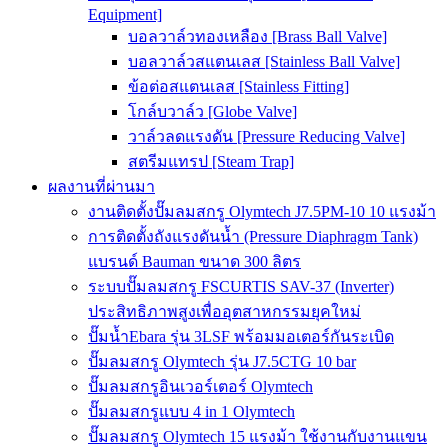
Equipment]
บอลวาล์วทองเหลือง [Brass Ball Valve]
บอลวาล์วสแตนเลส [Stainless Ball Valve]
ข้อต่อสแตนเลส [Stainless Fitting]
โกล์บวาล์ว [Globe Valve]
วาล์วลดแรงดัน [Pressure Reducing Valve]
สตรีมแทรป [Steam Trap]
ผลงานที่ผ่านมา
งานติดตั้งปั๊มลมสกรู Olymtech J7.5PM-10 10 แรงม้า
การติดตั้งถังแรงดันน้ำ (Pressure Diaphragm Tank)
แบรนด์ Bauman ขนาด 300 ลิตร
ระบบปั๊มลมสกรู FSCURTIS SAV-37 (Inverter)
ประสิทธิภาพสูงเพื่ออุตสาหกรรมยุคใหม่
ปั๊มน้ำEbara รุ่น 3LSF พร้อมมอเตอร์กันระเบิด
ปั๊มลมสกรู Olymtech รุ่น J7.5CTG 10 bar
ปั๊มลมสกรูอินเวอร์เตอร์ Olymtech
ปั๊มลมสกรูแบบ 4 in 1 Olymtech
ปั๊มลมสกรู Olymtech 15 แรงม้า ใช้งานกับงานแขน