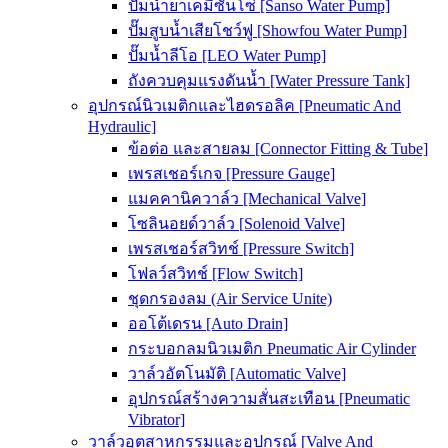
ปั๊มน้ำยาเคมีซันโซ่ [Sanso Water Pump]
ปั๊มสูบน้ำเสียโชว์ฟู [Showfou Water Pump]
ปั๊มน้ำลีโอ [LEO Water Pump]
ถังควบคุมแรงดันน้ำ [Water Pressure Tank]
อุปกรณ์นิวเมติกและไฮดรอลิค [Pneumatic And
Hydraulic]
ข้อต่อ และสายลม [Connector Fitting & Tube]
เพรสเชอร์เกจ [Pressure Gauge]
แมคคานิควาล์ว [Mechanical Valve]
โซลินอยด์วาล์ว [Solenoid Valve]
เพรสเชอร์สวิทช์ [Pressure Switch]
โฟลว์สวิทช์ [Flow Switch]
ชุดกรองลม (Air Service Unite)
ออโต้เดรน [Auto Drain]
กระบอกลมนิวเมติก Pneumatic Air Cylinder
วาล์วอัตโนมัติ [Automatic Valve]
อุปกรณ์สร้างความสั่นสะเทือน [Pneumatic
Vibrator]
วาล์วอุตสาหกรรมและอุปกรณ์ [Valve And