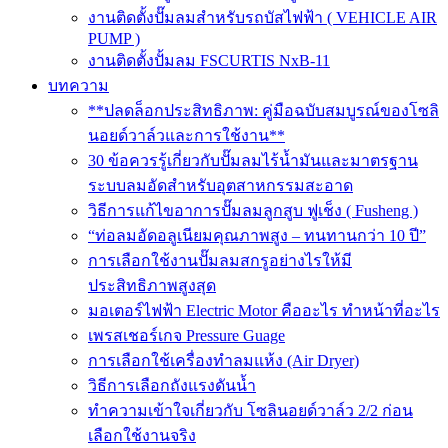
งานติดตั้งปั๊มลมสำหรับรถบัสไฟฟ้า ( VEHICLE AIR
PUMP )
งานติดตั้งปั้มลม FSCURTIS NxB-11
บทความ
**ปลดล็อกประสิทธิภาพ: คู่มือฉบับสมบูรณ์ของโซลิ
นอยด์วาล์วและการใช้งาน**
30 ข้อควรรู้เกี่ยวกับปั๊มลมไร้น้ำมันและมาตรฐาน
ระบบลมอัดสำหรับอุตสาหกรรมสะอาด
วิธีการแก้ไขอาการปั๊มลมลูกสูบ ฟูเช็ง ( Fusheng )
“ท่อลมอัดอลูเนียมคุณภาพสูง – ทนทานกว่า 10 ปี”
การเลือกใช้งานปั๊มลมสกรูอย่างไรให้มี
ประสิทธิภาพสูงสุด
มอเตอร์ไฟฟ้า Electric Motor คืออะไร ทำหน้าที่อะไร
เพรสเชอร์เกจ Pressure Guage
การเลือกใช้เครื่องทำลมแห้ง (Air Dryer)
วิธีการเลือกถังแรงดันน้ำ
ทำความเข้าใจเกี่ยวกับ โซลินอยด์วาล์ว 2/2 ก่อน
เลือกใช้งานจริง