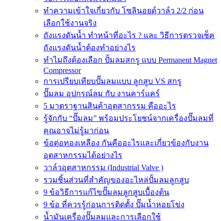
ทำความเข้าใจเกี่ยวกับ โซลินอยด์วาล์ว 2/2 ก่อน
เลือกใช้งานจริง
ถังแรงดันน้ำ ทำหน้าที่อะไร ? และ วิธีการตรวจเช็ค
ถังแรงดันน้ำต้องทำอย่างไร
ทำไมถึงต้องเลือก ปั้มลมสกรู แบบ Permanent Magnet
Compressor
การเปรียบเทียบปั๊มลมแบบ ลูกสูบ VS สกรู
ปั๊มลม อุปกรณ์ลม กับ งานคาร์แคร์
5 มาตราฐานสินค้าอุตสากรรม คืออะไร
รู้จักกับ “ปั๊มลม” พร้อมประโยชน์จากเครื่องปั๊มลมที่
คุณอาจไม่รู้มาก่อน
ข้อต่อทองเหลือง กันคืออะไรและเกี่ยวข้องกับงาน
อุตสาหกรรมได้อย่างไร
วาล์วอุตสาหกรรม (Industrial Valve )
รวมชิ้นส่วนที่สำคัญของอะไหล่ปั้มลมลูกสูบ
9 ข้อวิธีการแก้ไขปั๊มลมลูกสูบเบื้องต้น
9 ข้อ ที่ควรรู้ก่อนการติดตั้ง ปั๊มน้ำหอยโข่ง
น้ำมันเครื่องปั๊มลมและการเลือกใช้