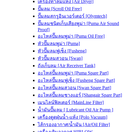
เครื่องทำลมแห้ง [Air Dryer]
ปั๊มลม [Scroll Oil Free]
ปั๊มลมสกรูอินเวอร์เตอร์ [Olymtech]
ปั๊มลมชนิดเก็บเสียงพูม่า [Puma Air Sound
Proof]
อะไหล่ปั๊มลมพูม่า [Puma Oil Free]
หัวปั๊มลมพูม่า [Puma]
หัวปั๊มลมฟูเช็ง [Fusheng]
หัวปั๊มลมสวอน [Swan]
ถังเก็บลม [Air Receiver Tank]
อะไหล่ปั๊มลมพูม่า [Puma Spare Part]
อะไหล่ปั๊มลมฟูเช็ง [Fusheng Spare Part]
อะไหล่ปั๊มลมสวอน [Swan Spare Part]
อะไหล่ปั๊มลมชางแอร์ [Shangair Spare Part]
เมนไลน์ฟิลเตอร์ [MainLine Filter]
น้ำมันปั๊มลม [ Lubricant Oil Air Pump ]
เครื่องดูดฝุ่นน้ำ-แห้ง [Polo Vacuum]
ไส้กรองอากาศ/น้ำมัน [Air/Oil Filter]
เครื่องเติมอากาศ HIBLOW