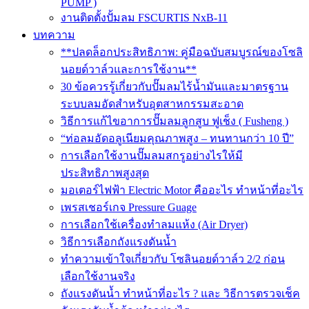
PUMP )
งานติดตั้งปั้มลม FSCURTIS NxB-11
บทความ
**ปลดล็อกประสิทธิภาพ: คู่มือฉบับสมบูรณ์ของโซลิ
นอยด์วาล์วและการใช้งาน**
30 ข้อควรรู้เกี่ยวกับปั๊มลมไร้น้ำมันและมาตรฐาน
ระบบลมอัดสำหรับอุตสาหกรรมสะอาด
วิธีการแก้ไขอาการปั๊มลมลูกสูบ ฟูเช็ง ( Fusheng )
“ท่อลมอัดอลูเนียมคุณภาพสูง – ทนทานกว่า 10 ปี”
การเลือกใช้งานปั๊มลมสกรูอย่างไรให้มี
ประสิทธิภาพสูงสุด
มอเตอร์ไฟฟ้า Electric Motor คืออะไร ทำหน้าที่อะไร
เพรสเชอร์เกจ Pressure Guage
การเลือกใช้เครื่องทำลมแห้ง (Air Dryer)
วิธีการเลือกถังแรงดันน้ำ
ทำความเข้าใจเกี่ยวกับ โซลินอยด์วาล์ว 2/2 ก่อน
เลือกใช้งานจริง
ถังแรงดันน้ำ ทำหน้าที่อะไร ? และ วิธีการตรวจเช็ค