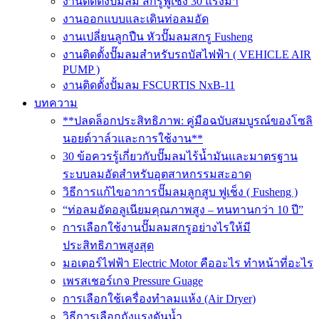
งานติดตั้งปั๊มลม สกรูฟูเช็ง 30 แรงม้า
งานออกแบบและเดินท่อลมอัด
งานเปลี่ยนลูกปืน หัวปั๊มลมสกรู Fusheng
งานติดตั้งปั๊มลมสำหรับรถบัสไฟฟ้า ( VEHICLE AIR
PUMP )
งานติดตั้งปั้มลม FSCURTIS NxB-11
บทความ
**ปลดล็อกประสิทธิภาพ: คู่มือฉบับสมบูรณ์ของโซลิ
นอยด์วาล์วและการใช้งาน**
30 ข้อควรรู้เกี่ยวกับปั๊มลมไร้น้ำมันและมาตรฐาน
ระบบลมอัดสำหรับอุตสาหกรรมสะอาด
วิธีการแก้ไขอาการปั๊มลมลูกสูบ ฟูเช็ง ( Fusheng )
“ท่อลมอัดอลูเนียมคุณภาพสูง – ทนทานกว่า 10 ปี”
การเลือกใช้งานปั๊มลมสกรูอย่างไรให้มี
ประสิทธิภาพสูงสุด
มอเตอร์ไฟฟ้า Electric Motor คืออะไร ทำหน้าที่อะไร
เพรสเชอร์เกจ Pressure Guage
การเลือกใช้เครื่องทำลมแห้ง (Air Dryer)
วิธีการเลือกถังแรงดันน้ำ