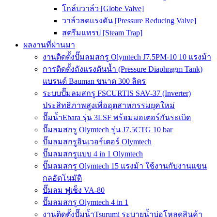
โกล์บวาล์ว [Globe Valve]
วาล์วลดแรงดัน [Pressure Reducing Valve]
สตรีมแทรป [Steam Trap]
ผลงานที่ผ่านมา
งานติดตั้งปั๊มลมสกรู Olymtech J7.5PM-10 10 แรงม้า
การติดตั้งถังแรงดันน้ำ (Pressure Diaphragm Tank)
แบรนด์ Bauman ขนาด 300 ลิตร
ระบบปั๊มลมสกรู FSCURTIS SAV-37 (Inverter)
ประสิทธิภาพสูงเพื่ออุตสาหกรรมยุคใหม่
ปั๊มน้ำEbara รุ่น 3LSF พร้อมมอเตอร์กันระเบิด
ปั๊มลมสกรู Olymtech รุ่น J7.5CTG 10 bar
ปั๊มลมสกรูอินเวอร์เตอร์ Olymtech
ปั๊มลมสกรูแบบ 4 in 1 Olymtech
ปั๊มลมสกรู Olymtech 15 แรงม้า ใช้งานกับงานแขน
กลอัตโนมัติ
ปั๊มลม ฟูเช็ง VA-80
ปั๊มลมสกรู Olymtech 4 in 1
งานติดตั้งปั๊มน้ำTsurumi ระบายน้ำบ่อโหลดสินค้า