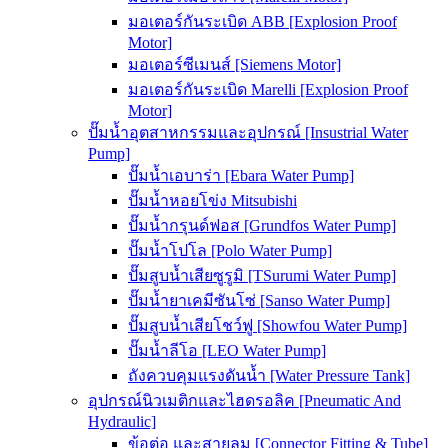
มอเตอร์กันระเบิด ABB [Explosion Proof
Motor]
มอเตอร์ซีเมนส์ [Siemens Motor]
มอเตอร์กันระเบิด Marelli [Explosion Proof
Motor]
ปั๊มน้ำอุตสาหกรรมและอุปกรณ์ [Insustrial Water
Pump]
ปั๊มน้ำเอบาร่า [Ebara Water Pump]
ปั๊มน้ำหอยโข่ง Mitsubishi
ปั๊มน้ำกรุนด์ฟอส [Grundfos Water Pump]
ปั๊มน้ำโปโล [Polo Water Pump]
ปั๊มสูบน้ำเสียซูรูมิ [TSurumi Water Pump]
ปั๊มน้ำยาเคมีซันโซ่ [Sanso Water Pump]
ปั๊มสูบน้ำเสียโชว์ฟู [Showfou Water Pump]
ปั๊มน้ำลีโอ [LEO Water Pump]
ถังควบคุมแรงดันน้ำ [Water Pressure Tank]
อุปกรณ์นิวเมติกและไฮดรอลิค [Pneumatic And
Hydraulic]
ข้อต่อ และสายลม [Connector Fitting & Tube]