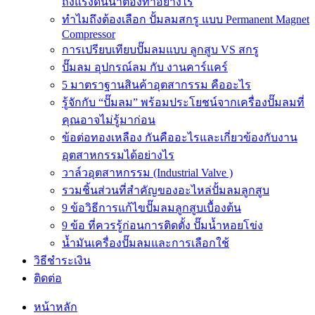
ถังแรงดันน้ำต้องทำอย่างไร
ทำไมถึงต้องเลือก ปั้มลมสกรู แบบ Permanent Magnet
Compressor
การเปรียบเทียบปั๊มลมแบบ ลูกสูบ VS สกรู
ปั๊มลม อุปกรณ์ลม กับ งานคาร์แคร์
5 มาตราฐานสินค้าอุตสากรรม คืออะไร
รู้จักกับ “ปั๊มลม” พร้อมประโยชน์จากเครื่องปั๊มลมที่
คุณอาจไม่รู้มาก่อน
ข้อต่อทองเหลือง กันคืออะไรและเกี่ยวข้องกับงาน
อุตสาหกรรมได้อย่างไร
วาล์วอุตสาหกรรม (Industrial Valve )
รวมชิ้นส่วนที่สำคัญของอะไหล่ปั้มลมลูกสูบ
9 ข้อวิธีการแก้ไขปั๊มลมลูกสูบเบื้องต้น
9 ข้อ ที่ควรรู้ก่อนการติดตั้ง ปั๊มน้ำหอยโข่ง
น้ำมันเครื่องปั๊มลมและการเลือกใช้
วิธีชำระเงิน
ติดต่อ
หน้าหลัก