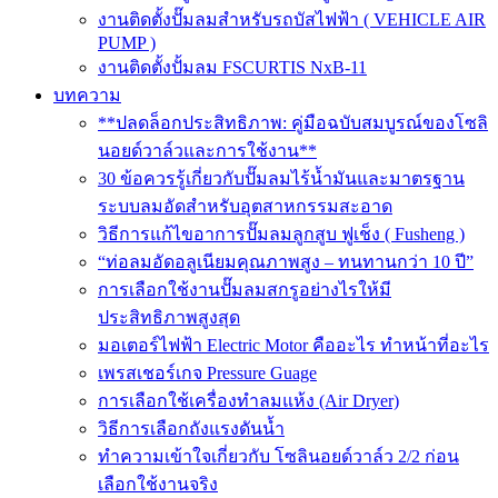
งานติดตั้งปั๊มลมสำหรับรถบัสไฟฟ้า ( VEHICLE AIR
PUMP )
งานติดตั้งปั้มลม FSCURTIS NxB-11
บทความ
**ปลดล็อกประสิทธิภาพ: คู่มือฉบับสมบูรณ์ของโซลิ
นอยด์วาล์วและการใช้งาน**
30 ข้อควรรู้เกี่ยวกับปั๊มลมไร้น้ำมันและมาตรฐาน
ระบบลมอัดสำหรับอุตสาหกรรมสะอาด
วิธีการแก้ไขอาการปั๊มลมลูกสูบ ฟูเช็ง ( Fusheng )
“ท่อลมอัดอลูเนียมคุณภาพสูง – ทนทานกว่า 10 ปี”
การเลือกใช้งานปั๊มลมสกรูอย่างไรให้มี
ประสิทธิภาพสูงสุด
มอเตอร์ไฟฟ้า Electric Motor คืออะไร ทำหน้าที่อะไร
เพรสเชอร์เกจ Pressure Guage
การเลือกใช้เครื่องทำลมแห้ง (Air Dryer)
วิธีการเลือกถังแรงดันน้ำ
ทำความเข้าใจเกี่ยวกับ โซลินอยด์วาล์ว 2/2 ก่อน
เลือกใช้งานจริง