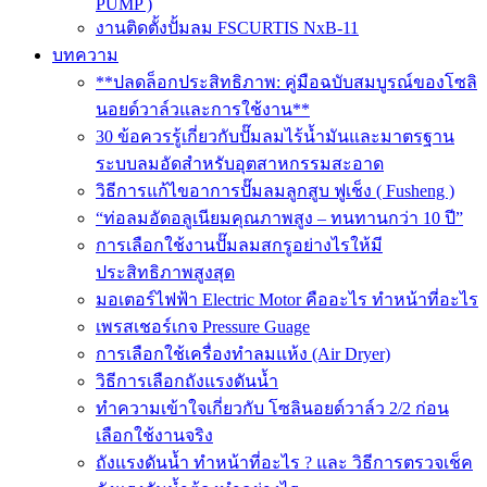
PUMP )
งานติดตั้งปั้มลม FSCURTIS NxB-11
บทความ
**ปลดล็อกประสิทธิภาพ: คู่มือฉบับสมบูรณ์ของโซลิ
นอยด์วาล์วและการใช้งาน**
30 ข้อควรรู้เกี่ยวกับปั๊มลมไร้น้ำมันและมาตรฐาน
ระบบลมอัดสำหรับอุตสาหกรรมสะอาด
วิธีการแก้ไขอาการปั๊มลมลูกสูบ ฟูเช็ง ( Fusheng )
“ท่อลมอัดอลูเนียมคุณภาพสูง – ทนทานกว่า 10 ปี”
การเลือกใช้งานปั๊มลมสกรูอย่างไรให้มี
ประสิทธิภาพสูงสุด
มอเตอร์ไฟฟ้า Electric Motor คืออะไร ทำหน้าที่อะไร
เพรสเชอร์เกจ Pressure Guage
การเลือกใช้เครื่องทำลมแห้ง (Air Dryer)
วิธีการเลือกถังแรงดันน้ำ
ทำความเข้าใจเกี่ยวกับ โซลินอยด์วาล์ว 2/2 ก่อน
เลือกใช้งานจริง
ถังแรงดันน้ำ ทำหน้าที่อะไร ? และ วิธีการตรวจเช็ค