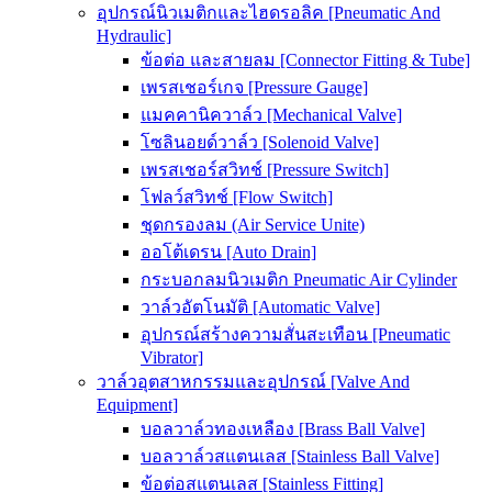
อุปกรณ์นิวเมติกและไฮดรอลิค [Pneumatic And
Hydraulic]
ข้อต่อ และสายลม [Connector Fitting & Tube]
เพรสเชอร์เกจ [Pressure Gauge]
แมคคานิควาล์ว [Mechanical Valve]
โซลินอยด์วาล์ว [Solenoid Valve]
เพรสเชอร์สวิทช์ [Pressure Switch]
โฟลว์สวิทช์ [Flow Switch]
ชุดกรองลม (Air Service Unite)
ออโต้เดรน [Auto Drain]
กระบอกลมนิวเมติก Pneumatic Air Cylinder
วาล์วอัตโนมัติ [Automatic Valve]
อุปกรณ์สร้างความสั่นสะเทือน [Pneumatic
Vibrator]
วาล์วอุตสาหกรรมและอุปกรณ์ [Valve And
Equipment]
บอลวาล์วทองเหลือง [Brass Ball Valve]
บอลวาล์วสแตนเลส [Stainless Ball Valve]
ข้อต่อสแตนเลส [Stainless Fitting]