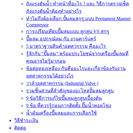
ถังแรงดันน้ำ ทำหน้าที่อะไร ? และ วิธีการตรวจเช็ค
ถังแรงดันน้ำต้องทำอย่างไร
ทำไมถึงต้องเลือก ปั้มลมสกรู แบบ Permanent Magnet
Compressor
การเปรียบเทียบปั๊มลมแบบ ลูกสูบ VS สกรู
ปั๊มลม อุปกรณ์ลม กับ งานคาร์แคร์
5 มาตราฐานสินค้าอุตสากรรม คืออะไร
รู้จักกับ “ปั๊มลม” พร้อมประโยชน์จากเครื่องปั๊มลมที่
คุณอาจไม่รู้มาก่อน
ข้อต่อทองเหลือง กันคืออะไรและเกี่ยวข้องกับงาน
อุตสาหกรรมได้อย่างไร
วาล์วอุตสาหกรรม (Industrial Valve )
รวมชิ้นส่วนที่สำคัญของอะไหล่ปั้มลมลูกสูบ
9 ข้อวิธีการแก้ไขปั๊มลมลูกสูบเบื้องต้น
9 ข้อ ที่ควรรู้ก่อนการติดตั้ง ปั๊มน้ำหอยโข่ง
น้ำมันเครื่องปั๊มลมและการเลือกใช้
วิธีชำระเงิน
ติดต่อ