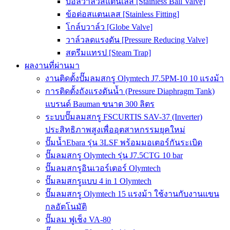
บอลวาล์วสแตนเลส [Stainless Ball Valve]
ข้อต่อสแตนเลส [Stainless Fitting]
โกล์บวาล์ว [Globe Valve]
วาล์วลดแรงดัน [Pressure Reducing Valve]
สตรีมแทรป [Steam Trap]
ผลงานที่ผ่านมา
งานติดตั้งปั๊มลมสกรู Olymtech J7.5PM-10 10 แรงม้า
การติดตั้งถังแรงดันน้ำ (Pressure Diaphragm Tank)
แบรนด์ Bauman ขนาด 300 ลิตร
ระบบปั๊มลมสกรู FSCURTIS SAV-37 (Inverter)
ประสิทธิภาพสูงเพื่ออุตสาหกรรมยุคใหม่
ปั๊มน้ำEbara รุ่น 3LSF พร้อมมอเตอร์กันระเบิด
ปั๊มลมสกรู Olymtech รุ่น J7.5CTG 10 bar
ปั๊มลมสกรูอินเวอร์เตอร์ Olymtech
ปั๊มลมสกรูแบบ 4 in 1 Olymtech
ปั๊มลมสกรู Olymtech 15 แรงม้า ใช้งานกับงานแขน
กลอัตโนมัติ
ปั๊มลม ฟูเช็ง VA-80