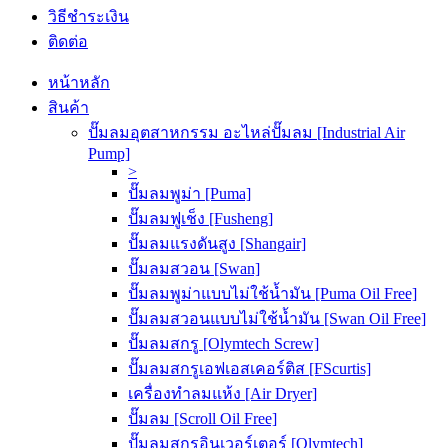
วิธีชำระเงิน
ติดต่อ
หน้าหลัก
สินค้า
ปั๊มลมอุตสาหกรรม อะไหล่ปั๊มลม [Industrial Air
Pump]
>
ปั๊มลมพูม่า [Puma]
ปั๊มลมฟูเช็ง [Fusheng]
ปั๊มลมแรงดันสูง [Shangair]
ปั๊มลมสวอน [Swan]
ปั๊มลมพูม่าแบบไม่ใช้น้ำมัน [Puma Oil Free]
ปั๊มลมสวอนแบบไม่ใช้น้ำมัน [Swan Oil Free]
ปั๊มลมสกรู [Olymtech Screw]
ปั๊มลมสกรูเอฟเอสเคอร์ติส [FScurtis]
เครื่องทำลมแห้ง [Air Dryer]
ปั๊มลม [Scroll Oil Free]
ปั๊มลมสกรูอินเวอร์เตอร์ [Olymtech]