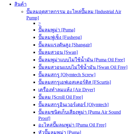
สินค้า
ปั๊มลมอุตสาหกรรม อะไหล่ปั๊มลม [Industrial Air
Pump]
>
ปั๊มลมพูม่า [Puma]
ปั๊มลมฟูเช็ง [Fusheng]
ปั๊มลมแรงดันสูง [Shangair]
ปั๊มลมสวอน [Swan]
ปั๊มลมพูม่าแบบไม่ใช้น้ำมัน [Puma Oil Free]
ปั๊มลมสวอนแบบไม่ใช้น้ำมัน [Swan Oil Free]
ปั๊มลมสกรู [Olymtech Screw]
ปั๊มลมสกรูเอฟเอสเคอร์ติส [FScurtis]
เครื่องทำลมแห้ง [Air Dryer]
ปั๊มลม [Scroll Oil Free]
ปั๊มลมสกรูอินเวอร์เตอร์ [Olymtech]
ปั๊มลมชนิดเก็บเสียงพูม่า [Puma Air Sound
Proof]
อะไหล่ปั๊มลมพูม่า [Puma Oil Free]
หัวปั๊มลมพูม่า [Puma]