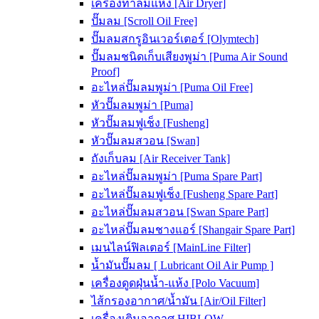
เครื่องทำลมแห้ง [Air Dryer]
ปั๊มลม [Scroll Oil Free]
ปั๊มลมสกรูอินเวอร์เตอร์ [Olymtech]
ปั๊มลมชนิดเก็บเสียงพูม่า [Puma Air Sound
Proof]
อะไหล่ปั๊มลมพูม่า [Puma Oil Free]
หัวปั๊มลมพูม่า [Puma]
หัวปั๊มลมฟูเช็ง [Fusheng]
หัวปั๊มลมสวอน [Swan]
ถังเก็บลม [Air Receiver Tank]
อะไหล่ปั๊มลมพูม่า [Puma Spare Part]
อะไหล่ปั๊มลมฟูเช็ง [Fusheng Spare Part]
อะไหล่ปั๊มลมสวอน [Swan Spare Part]
อะไหล่ปั๊มลมชางแอร์ [Shangair Spare Part]
เมนไลน์ฟิลเตอร์ [MainLine Filter]
น้ำมันปั๊มลม [ Lubricant Oil Air Pump ]
เครื่องดูดฝุ่นน้ำ-แห้ง [Polo Vacuum]
ไส้กรองอากาศ/น้ำมัน [Air/Oil Filter]
เครื่องเติมอากาศ HIBLOW