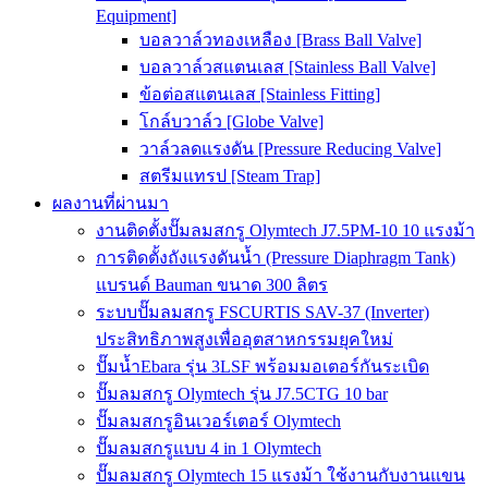
Equipment]
บอลวาล์วทองเหลือง [Brass Ball Valve]
บอลวาล์วสแตนเลส [Stainless Ball Valve]
ข้อต่อสแตนเลส [Stainless Fitting]
โกล์บวาล์ว [Globe Valve]
วาล์วลดแรงดัน [Pressure Reducing Valve]
สตรีมแทรป [Steam Trap]
ผลงานที่ผ่านมา
งานติดตั้งปั๊มลมสกรู Olymtech J7.5PM-10 10 แรงม้า
การติดตั้งถังแรงดันน้ำ (Pressure Diaphragm Tank)
แบรนด์ Bauman ขนาด 300 ลิตร
ระบบปั๊มลมสกรู FSCURTIS SAV-37 (Inverter)
ประสิทธิภาพสูงเพื่ออุตสาหกรรมยุคใหม่
ปั๊มน้ำEbara รุ่น 3LSF พร้อมมอเตอร์กันระเบิด
ปั๊มลมสกรู Olymtech รุ่น J7.5CTG 10 bar
ปั๊มลมสกรูอินเวอร์เตอร์ Olymtech
ปั๊มลมสกรูแบบ 4 in 1 Olymtech
ปั๊มลมสกรู Olymtech 15 แรงม้า ใช้งานกับงานแขน