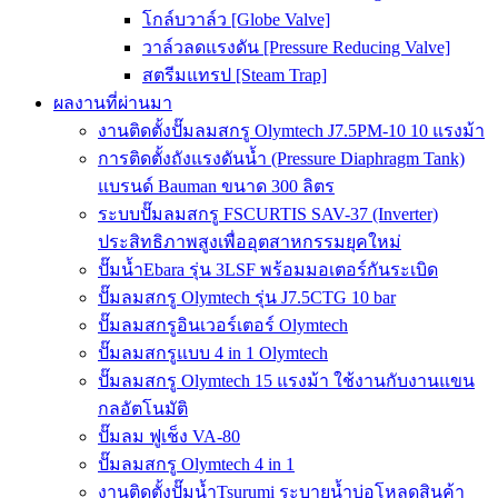
โกล์บวาล์ว [Globe Valve]
วาล์วลดแรงดัน [Pressure Reducing Valve]
สตรีมแทรป [Steam Trap]
ผลงานที่ผ่านมา
งานติดตั้งปั๊มลมสกรู Olymtech J7.5PM-10 10 แรงม้า
การติดตั้งถังแรงดันน้ำ (Pressure Diaphragm Tank)
แบรนด์ Bauman ขนาด 300 ลิตร
ระบบปั๊มลมสกรู FSCURTIS SAV-37 (Inverter)
ประสิทธิภาพสูงเพื่ออุตสาหกรรมยุคใหม่
ปั๊มน้ำEbara รุ่น 3LSF พร้อมมอเตอร์กันระเบิด
ปั๊มลมสกรู Olymtech รุ่น J7.5CTG 10 bar
ปั๊มลมสกรูอินเวอร์เตอร์ Olymtech
ปั๊มลมสกรูแบบ 4 in 1 Olymtech
ปั๊มลมสกรู Olymtech 15 แรงม้า ใช้งานกับงานแขน
กลอัตโนมัติ
ปั๊มลม ฟูเช็ง VA-80
ปั๊มลมสกรู Olymtech 4 in 1
งานติดตั้งปั๊มน้ำTsurumi ระบายน้ำบ่อโหลดสินค้า