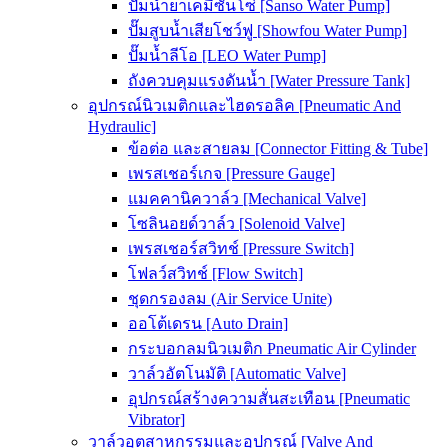
ปั๊มน้ำยาเคมีซันโซ่ [Sanso Water Pump]
ปั๊มสูบน้ำเสียโชว์ฟู [Showfou Water Pump]
ปั๊มน้ำลีโอ [LEO Water Pump]
ถังควบคุมแรงดันน้ำ [Water Pressure Tank]
อุปกรณ์นิวเมติกและไฮดรอลิค [Pneumatic And
Hydraulic]
ข้อต่อ และสายลม [Connector Fitting & Tube]
เพรสเชอร์เกจ [Pressure Gauge]
แมคคานิควาล์ว [Mechanical Valve]
โซลินอยด์วาล์ว [Solenoid Valve]
เพรสเชอร์สวิทช์ [Pressure Switch]
โฟลว์สวิทช์ [Flow Switch]
ชุดกรองลม (Air Service Unite)
ออโต้เดรน [Auto Drain]
กระบอกลมนิวเมติก Pneumatic Air Cylinder
วาล์วอัตโนมัติ [Automatic Valve]
อุปกรณ์สร้างความสั่นสะเทือน [Pneumatic
Vibrator]
วาล์วอุตสาหกรรมและอุปกรณ์ [Valve And