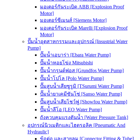
มอเตอร์กันระเบิด ABB [Explosion Proof
Motor]
มอเตอร์ซีเมนส์ [Siemens Motor]
มอเตอร์กันระเบิด Marelli [Explosion Proof
Motor]
ปั๊มน้ำอุตสาหกรรมและอุปกรณ์ [Insustrial Water
Pump]
ปั๊มน้ำเอบาร่า [Ebara Water Pump]
ปั๊มน้ำหอยโข่ง Mitsubishi
ปั๊มน้ำกรุนด์ฟอส [Grundfos Water Pump]
ปั๊มน้ำโปโล [Polo Water Pump]
ปั๊มสูบน้ำเสียซูรูมิ [TSurumi Water Pump]
ปั๊มน้ำยาเคมีซันโซ่ [Sanso Water Pump]
ปั๊มสูบน้ำเสียโชว์ฟู [Showfou Water Pump]
ปั๊มน้ำลีโอ [LEO Water Pump]
ถังควบคุมแรงดันน้ำ [Water Pressure Tank]
อุปกรณ์นิวเมติกและไฮดรอลิค [Pneumatic And
Hydraulic]
ข้อต่อ และสายลม [Connector Fitting & Tube]