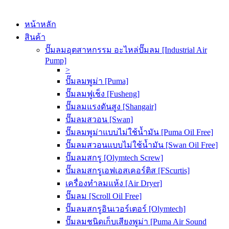
หน้าหลัก
สินค้า
ปั๊มลมอุตสาหกรรม อะไหล่ปั๊มลม [Industrial Air
Pump]
>
ปั๊มลมพูม่า [Puma]
ปั๊มลมฟูเช็ง [Fusheng]
ปั๊มลมแรงดันสูง [Shangair]
ปั๊มลมสวอน [Swan]
ปั๊มลมพูม่าแบบไม่ใช้น้ำมัน [Puma Oil Free]
ปั๊มลมสวอนแบบไม่ใช้น้ำมัน [Swan Oil Free]
ปั๊มลมสกรู [Olymtech Screw]
ปั๊มลมสกรูเอฟเอสเคอร์ติส [FScurtis]
เครื่องทำลมแห้ง [Air Dryer]
ปั๊มลม [Scroll Oil Free]
ปั๊มลมสกรูอินเวอร์เตอร์ [Olymtech]
ปั๊มลมชนิดเก็บเสียงพูม่า [Puma Air Sound