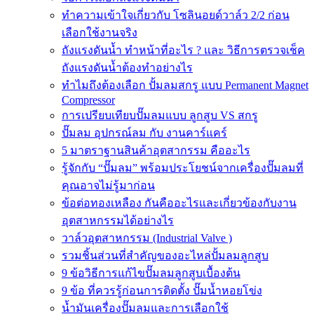
ทำความเข้าใจเกี่ยวกับ โซลินอยด์วาล์ว 2/2 ก่อน
เลือกใช้งานจริง
ถังแรงดันน้ำ ทำหน้าที่อะไร ? และ วิธีการตรวจเช็ค
ถังแรงดันน้ำต้องทำอย่างไร
ทำไมถึงต้องเลือก ปั้มลมสกรู แบบ Permanent Magnet
Compressor
การเปรียบเทียบปั๊มลมแบบ ลูกสูบ VS สกรู
ปั๊มลม อุปกรณ์ลม กับ งานคาร์แคร์
5 มาตราฐานสินค้าอุตสากรรม คืออะไร
รู้จักกับ “ปั๊มลม” พร้อมประโยชน์จากเครื่องปั๊มลมที่
คุณอาจไม่รู้มาก่อน
ข้อต่อทองเหลือง กันคืออะไรและเกี่ยวข้องกับงาน
อุตสาหกรรมได้อย่างไร
วาล์วอุตสาหกรรม (Industrial Valve )
รวมชิ้นส่วนที่สำคัญของอะไหล่ปั้มลมลูกสูบ
9 ข้อวิธีการแก้ไขปั๊มลมลูกสูบเบื้องต้น
9 ข้อ ที่ควรรู้ก่อนการติดตั้ง ปั๊มน้ำหอยโข่ง
น้ำมันเครื่องปั๊มลมและการเลือกใช้