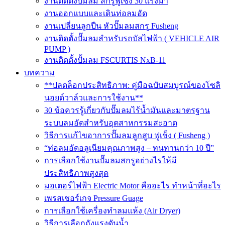
งานติดตั้งปั๊มลม สกรูฟูเช็ง 30 แรงม้า
งานออกแบบและเดินท่อลมอัด
งานเปลี่ยนลูกปืน หัวปั๊มลมสกรู Fusheng
งานติดตั้งปั๊มลมสำหรับรถบัสไฟฟ้า ( VEHICLE AIR
PUMP )
งานติดตั้งปั้มลม FSCURTIS NxB-11
บทความ
**ปลดล็อกประสิทธิภาพ: คู่มือฉบับสมบูรณ์ของโซลิ
นอยด์วาล์วและการใช้งาน**
30 ข้อควรรู้เกี่ยวกับปั๊มลมไร้น้ำมันและมาตรฐาน
ระบบลมอัดสำหรับอุตสาหกรรมสะอาด
วิธีการแก้ไขอาการปั๊มลมลูกสูบ ฟูเช็ง ( Fusheng )
“ท่อลมอัดอลูเนียมคุณภาพสูง – ทนทานกว่า 10 ปี”
การเลือกใช้งานปั๊มลมสกรูอย่างไรให้มี
ประสิทธิภาพสูงสุด
มอเตอร์ไฟฟ้า Electric Motor คืออะไร ทำหน้าที่อะไร
เพรสเชอร์เกจ Pressure Guage
การเลือกใช้เครื่องทำลมแห้ง (Air Dryer)
วิธีการเลือกถังแรงดันน้ำ