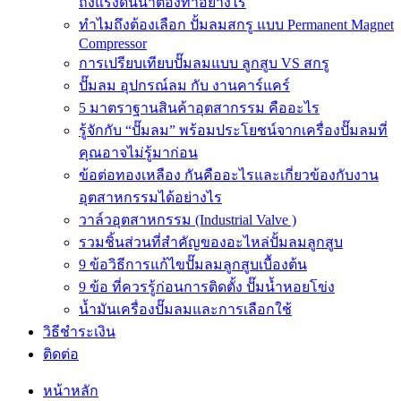
ถังแรงดันน้ำต้องทำอย่างไร
ทำไมถึงต้องเลือก ปั้มลมสกรู แบบ Permanent Magnet
Compressor
การเปรียบเทียบปั๊มลมแบบ ลูกสูบ VS สกรู
ปั๊มลม อุปกรณ์ลม กับ งานคาร์แคร์
5 มาตราฐานสินค้าอุตสากรรม คืออะไร
รู้จักกับ “ปั๊มลม” พร้อมประโยชน์จากเครื่องปั๊มลมที่
คุณอาจไม่รู้มาก่อน
ข้อต่อทองเหลือง กันคืออะไรและเกี่ยวข้องกับงาน
อุตสาหกรรมได้อย่างไร
วาล์วอุตสาหกรรม (Industrial Valve )
รวมชิ้นส่วนที่สำคัญของอะไหล่ปั้มลมลูกสูบ
9 ข้อวิธีการแก้ไขปั๊มลมลูกสูบเบื้องต้น
9 ข้อ ที่ควรรู้ก่อนการติดตั้ง ปั๊มน้ำหอยโข่ง
น้ำมันเครื่องปั๊มลมและการเลือกใช้
วิธีชำระเงิน
ติดต่อ
หน้าหลัก