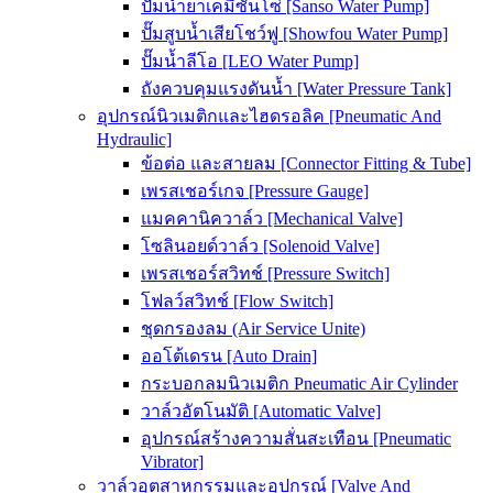
ปั๊มน้ำยาเคมีซันโซ่ [Sanso Water Pump]
ปั๊มสูบน้ำเสียโชว์ฟู [Showfou Water Pump]
ปั๊มน้ำลีโอ [LEO Water Pump]
ถังควบคุมแรงดันน้ำ [Water Pressure Tank]
อุปกรณ์นิวเมติกและไฮดรอลิค [Pneumatic And
Hydraulic]
ข้อต่อ และสายลม [Connector Fitting & Tube]
เพรสเชอร์เกจ [Pressure Gauge]
แมคคานิควาล์ว [Mechanical Valve]
โซลินอยด์วาล์ว [Solenoid Valve]
เพรสเชอร์สวิทช์ [Pressure Switch]
โฟลว์สวิทช์ [Flow Switch]
ชุดกรองลม (Air Service Unite)
ออโต้เดรน [Auto Drain]
กระบอกลมนิวเมติก Pneumatic Air Cylinder
วาล์วอัตโนมัติ [Automatic Valve]
อุปกรณ์สร้างความสั่นสะเทือน [Pneumatic
Vibrator]
วาล์วอุตสาหกรรมและอุปกรณ์ [Valve And