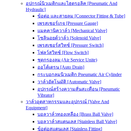
อุปกรณ์นิวเมติกและไฮดรอลิค [Pneumatic And
Hydraulic]
ข้อต่อ และสายลม [Connector Fitting & Tube]
เพรสเชอร์เกจ [Pressure Gauge]
แมคคานิควาล์ว [Mechanical Valve]
โซลินอยด์วาล์ว [Solenoid Valve]
เพรสเชอร์สวิทช์ [Pressure Switch]
โฟลว์สวิทช์ [Flow Switch]
ชุดกรองลม (Air Service Unite)
ออโต้เดรน [Auto Drain]
กระบอกลมนิวเมติก Pneumatic Air Cylinder
วาล์วอัตโนมัติ [Automatic Valve]
อุปกรณ์สร้างความสั่นสะเทือน [Pneumatic
Vibrator]
วาล์วอุตสาหกรรมและอุปกรณ์ [Valve And
Equipment]
บอลวาล์วทองเหลือง [Brass Ball Valve]
บอลวาล์วสแตนเลส [Stainless Ball Valve]
ข้อต่อสแตนเลส [Stainless Fitting]