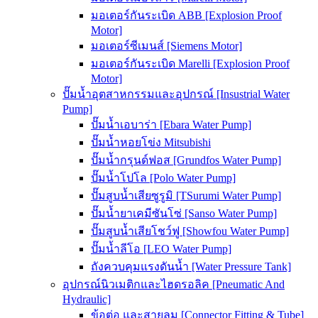
มอเตอร์กันระเบิด ABB [Explosion Proof
Motor]
มอเตอร์ซีเมนส์ [Siemens Motor]
มอเตอร์กันระเบิด Marelli [Explosion Proof
Motor]
ปั๊มน้ำอุตสาหกรรมและอุปกรณ์ [Insustrial Water
Pump]
ปั๊มน้ำเอบาร่า [Ebara Water Pump]
ปั๊มน้ำหอยโข่ง Mitsubishi
ปั๊มน้ำกรุนด์ฟอส [Grundfos Water Pump]
ปั๊มน้ำโปโล [Polo Water Pump]
ปั๊มสูบน้ำเสียซูรูมิ [TSurumi Water Pump]
ปั๊มน้ำยาเคมีซันโซ่ [Sanso Water Pump]
ปั๊มสูบน้ำเสียโชว์ฟู [Showfou Water Pump]
ปั๊มน้ำลีโอ [LEO Water Pump]
ถังควบคุมแรงดันน้ำ [Water Pressure Tank]
อุปกรณ์นิวเมติกและไฮดรอลิค [Pneumatic And
Hydraulic]
ข้อต่อ และสายลม [Connector Fitting & Tube]