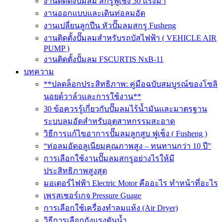
งานติดตั้งปั๊มลม สกรูฟูเช็ง 30 แรงม้า
งานออกแบบและเดินท่อลมอัด
งานเปลี่ยนลูกปืน หัวปั๊มลมสกรู Fusheng
งานติดตั้งปั๊มลมสำหรับรถบัสไฟฟ้า ( VEHICLE AIR
PUMP )
งานติดตั้งปั้มลม FSCURTIS NxB-11
บทความ
**ปลดล็อกประสิทธิภาพ: คู่มือฉบับสมบูรณ์ของโซลิ
นอยด์วาล์วและการใช้งาน**
30 ข้อควรรู้เกี่ยวกับปั๊มลมไร้น้ำมันและมาตรฐาน
ระบบลมอัดสำหรับอุตสาหกรรมสะอาด
วิธีการแก้ไขอาการปั๊มลมลูกสูบ ฟูเช็ง ( Fusheng )
“ท่อลมอัดอลูเนียมคุณภาพสูง – ทนทานกว่า 10 ปี”
การเลือกใช้งานปั๊มลมสกรูอย่างไรให้มี
ประสิทธิภาพสูงสุด
มอเตอร์ไฟฟ้า Electric Motor คืออะไร ทำหน้าที่อะไร
เพรสเชอร์เกจ Pressure Guage
การเลือกใช้เครื่องทำลมแห้ง (Air Dryer)
วิธีการเลือกถังแรงดันน้ำ