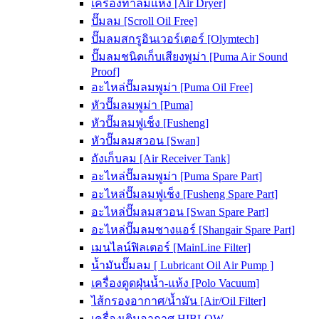
เครื่องทำลมแห้ง [Air Dryer]
ปั๊มลม [Scroll Oil Free]
ปั๊มลมสกรูอินเวอร์เตอร์ [Olymtech]
ปั๊มลมชนิดเก็บเสียงพูม่า [Puma Air Sound
Proof]
อะไหล่ปั๊มลมพูม่า [Puma Oil Free]
หัวปั๊มลมพูม่า [Puma]
หัวปั๊มลมฟูเช็ง [Fusheng]
หัวปั๊มลมสวอน [Swan]
ถังเก็บลม [Air Receiver Tank]
อะไหล่ปั๊มลมพูม่า [Puma Spare Part]
อะไหล่ปั๊มลมฟูเช็ง [Fusheng Spare Part]
อะไหล่ปั๊มลมสวอน [Swan Spare Part]
อะไหล่ปั๊มลมชางแอร์ [Shangair Spare Part]
เมนไลน์ฟิลเตอร์ [MainLine Filter]
น้ำมันปั๊มลม [ Lubricant Oil Air Pump ]
เครื่องดูดฝุ่นน้ำ-แห้ง [Polo Vacuum]
ไส้กรองอากาศ/น้ำมัน [Air/Oil Filter]
เครื่องเติมอากาศ HIBLOW