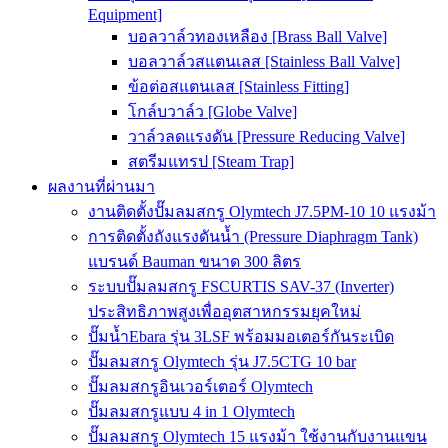
Equipment]
บอลวาล์วทองเหลือง [Brass Ball Valve]
บอลวาล์วสแตนเลส [Stainless Ball Valve]
ข้อต่อสแตนเลส [Stainless Fitting]
โกล์บวาล์ว [Globe Valve]
วาล์วลดแรงดัน [Pressure Reducing Valve]
สตรีมแทรป [Steam Trap]
ผลงานที่ผ่านมา
งานติดตั้งปั๊มลมสกรู Olymtech J7.5PM-10 10 แรงม้า
การติดตั้งถังแรงดันน้ำ (Pressure Diaphragm Tank)
แบรนด์ Bauman ขนาด 300 ลิตร
ระบบปั๊มลมสกรู FSCURTIS SAV-37 (Inverter)
ประสิทธิภาพสูงเพื่ออุตสาหกรรมยุคใหม่
ปั๊มน้ำEbara รุ่น 3LSF พร้อมมอเตอร์กันระเบิด
ปั๊มลมสกรู Olymtech รุ่น J7.5CTG 10 bar
ปั๊มลมสกรูอินเวอร์เตอร์ Olymtech
ปั๊มลมสกรูแบบ 4 in 1 Olymtech
ปั๊มลมสกรู Olymtech 15 แรงม้า ใช้งานกับงานแขน