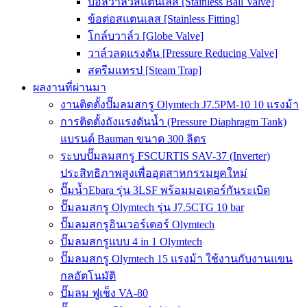
บอลวาล์วสแตนเลส [Stainless Ball Valve]
ข้อต่อสแตนเลส [Stainless Fitting]
โกล์บวาล์ว [Globe Valve]
วาล์วลดแรงดัน [Pressure Reducing Valve]
สตรีมแทรป [Steam Trap]
ผลงานที่ผ่านมา
งานติดตั้งปั๊มลมสกรู Olymtech J7.5PM-10 10 แรงม้า
การติดตั้งถังแรงดันน้ำ (Pressure Diaphragm Tank)
แบรนด์ Bauman ขนาด 300 ลิตร
ระบบปั๊มลมสกรู FSCURTIS SAV-37 (Inverter)
ประสิทธิภาพสูงเพื่ออุตสาหกรรมยุคใหม่
ปั๊มน้ำEbara รุ่น 3LSF พร้อมมอเตอร์กันระเบิด
ปั๊มลมสกรู Olymtech รุ่น J7.5CTG 10 bar
ปั๊มลมสกรูอินเวอร์เตอร์ Olymtech
ปั๊มลมสกรูแบบ 4 in 1 Olymtech
ปั๊มลมสกรู Olymtech 15 แรงม้า ใช้งานกับงานแขน
กลอัตโนมัติ
ปั๊มลม ฟูเช็ง VA-80