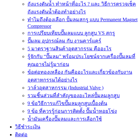
ถังแรงดันน้ำ ทำหน้าที่อะไร ? และ วิธีการตรวจเช็ค
ถังแรงดันน้ำต้องทำอย่างไร
ทำไมถึงต้องเลือก ปั้มลมสกรู แบบ Permanent Magnet
Compressor
การเปรียบเทียบปั๊มลมแบบ ลูกสูบ VS สกรู
ปั๊มลม อุปกรณ์ลม กับ งานคาร์แคร์
5 มาตราฐานสินค้าอุตสากรรม คืออะไร
รู้จักกับ “ปั๊มลม” พร้อมประโยชน์จากเครื่องปั๊มลมที่
คุณอาจไม่รู้มาก่อน
ข้อต่อทองเหลือง กันคืออะไรและเกี่ยวข้องกับงาน
อุตสาหกรรมได้อย่างไร
วาล์วอุตสาหกรรม (Industrial Valve )
รวมชิ้นส่วนที่สำคัญของอะไหล่ปั้มลมลูกสูบ
9 ข้อวิธีการแก้ไขปั๊มลมลูกสูบเบื้องต้น
9 ข้อ ที่ควรรู้ก่อนการติดตั้ง ปั๊มน้ำหอยโข่ง
น้ำมันเครื่องปั๊มลมและการเลือกใช้
วิธีชำระเงิน
ติดต่อ