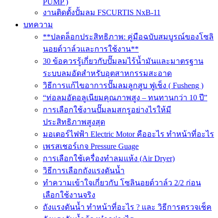
PUMP )
งานติดตั้งปั้มลม FSCURTIS NxB-11
บทความ
**ปลดล็อกประสิทธิภาพ: คู่มือฉบับสมบูรณ์ของโซลิ
นอยด์วาล์วและการใช้งาน**
30 ข้อควรรู้เกี่ยวกับปั๊มลมไร้น้ำมันและมาตรฐาน
ระบบลมอัดสำหรับอุตสาหกรรมสะอาด
วิธีการแก้ไขอาการปั๊มลมลูกสูบ ฟูเช็ง ( Fusheng )
“ท่อลมอัดอลูเนียมคุณภาพสูง – ทนทานกว่า 10 ปี”
การเลือกใช้งานปั๊มลมสกรูอย่างไรให้มี
ประสิทธิภาพสูงสุด
มอเตอร์ไฟฟ้า Electric Motor คืออะไร ทำหน้าที่อะไร
เพรสเชอร์เกจ Pressure Guage
การเลือกใช้เครื่องทำลมแห้ง (Air Dryer)
วิธีการเลือกถังแรงดันน้ำ
ทำความเข้าใจเกี่ยวกับ โซลินอยด์วาล์ว 2/2 ก่อน
เลือกใช้งานจริง
ถังแรงดันน้ำ ทำหน้าที่อะไร ? และ วิธีการตรวจเช็ค