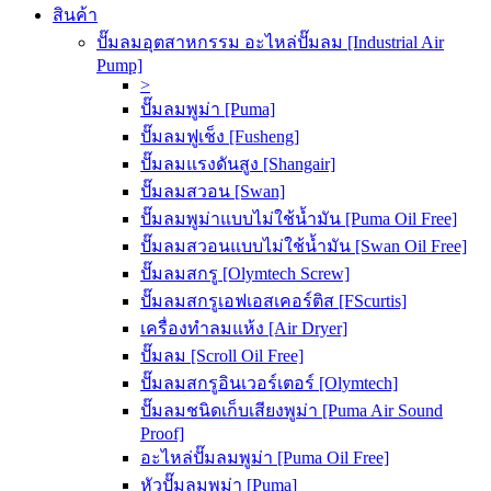
สินค้า
ปั๊มลมอุตสาหกรรม อะไหล่ปั๊มลม [Industrial Air
Pump]
>
ปั๊มลมพูม่า [Puma]
ปั๊มลมฟูเช็ง [Fusheng]
ปั๊มลมแรงดันสูง [Shangair]
ปั๊มลมสวอน [Swan]
ปั๊มลมพูม่าแบบไม่ใช้น้ำมัน [Puma Oil Free]
ปั๊มลมสวอนแบบไม่ใช้น้ำมัน [Swan Oil Free]
ปั๊มลมสกรู [Olymtech Screw]
ปั๊มลมสกรูเอฟเอสเคอร์ติส [FScurtis]
เครื่องทำลมแห้ง [Air Dryer]
ปั๊มลม [Scroll Oil Free]
ปั๊มลมสกรูอินเวอร์เตอร์ [Olymtech]
ปั๊มลมชนิดเก็บเสียงพูม่า [Puma Air Sound
Proof]
อะไหล่ปั๊มลมพูม่า [Puma Oil Free]
หัวปั๊มลมพูม่า [Puma]