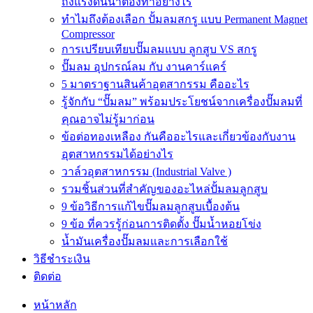
ถังแรงดันน้ำต้องทำอย่างไร
ทำไมถึงต้องเลือก ปั้มลมสกรู แบบ Permanent Magnet
Compressor
การเปรียบเทียบปั๊มลมแบบ ลูกสูบ VS สกรู
ปั๊มลม อุปกรณ์ลม กับ งานคาร์แคร์
5 มาตราฐานสินค้าอุตสากรรม คืออะไร
รู้จักกับ “ปั๊มลม” พร้อมประโยชน์จากเครื่องปั๊มลมที่
คุณอาจไม่รู้มาก่อน
ข้อต่อทองเหลือง กันคืออะไรและเกี่ยวข้องกับงาน
อุตสาหกรรมได้อย่างไร
วาล์วอุตสาหกรรม (Industrial Valve )
รวมชิ้นส่วนที่สำคัญของอะไหล่ปั้มลมลูกสูบ
9 ข้อวิธีการแก้ไขปั๊มลมลูกสูบเบื้องต้น
9 ข้อ ที่ควรรู้ก่อนการติดตั้ง ปั๊มน้ำหอยโข่ง
น้ำมันเครื่องปั๊มลมและการเลือกใช้
วิธีชำระเงิน
ติดต่อ
หน้าหลัก