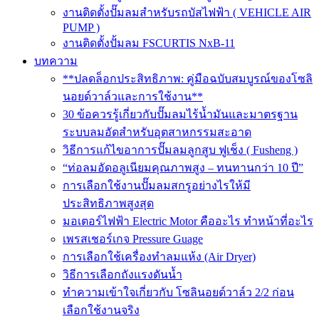
งานติดตั้งปั๊มลมสำหรับรถบัสไฟฟ้า ( VEHICLE AIR
PUMP )
งานติดตั้งปั้มลม FSCURTIS NxB-11
บทความ
**ปลดล็อกประสิทธิภาพ: คู่มือฉบับสมบูรณ์ของโซลิ
นอยด์วาล์วและการใช้งาน**
30 ข้อควรรู้เกี่ยวกับปั๊มลมไร้น้ำมันและมาตรฐาน
ระบบลมอัดสำหรับอุตสาหกรรมสะอาด
วิธีการแก้ไขอาการปั๊มลมลูกสูบ ฟูเช็ง ( Fusheng )
“ท่อลมอัดอลูเนียมคุณภาพสูง – ทนทานกว่า 10 ปี”
การเลือกใช้งานปั๊มลมสกรูอย่างไรให้มี
ประสิทธิภาพสูงสุด
มอเตอร์ไฟฟ้า Electric Motor คืออะไร ทำหน้าที่อะไร
เพรสเชอร์เกจ Pressure Guage
การเลือกใช้เครื่องทำลมแห้ง (Air Dryer)
วิธีการเลือกถังแรงดันน้ำ
ทำความเข้าใจเกี่ยวกับ โซลินอยด์วาล์ว 2/2 ก่อน
เลือกใช้งานจริง