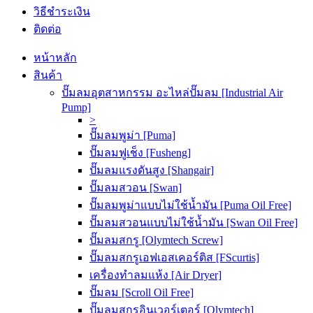
วิธีชำระเงิน
ติดต่อ
หน้าหลัก
สินค้า
ปั๊มลมอุตสาหกรรม อะไหล่ปั๊มลม [Industrial Air
Pump]
>
ปั๊มลมพูม่า [Puma]
ปั๊มลมฟูเช็ง [Fusheng]
ปั๊มลมแรงดันสูง [Shangair]
ปั๊มลมสวอน [Swan]
ปั๊มลมพูม่าแบบไม่ใช้น้ำมัน [Puma Oil Free]
ปั๊มลมสวอนแบบไม่ใช้น้ำมัน [Swan Oil Free]
ปั๊มลมสกรู [Olymtech Screw]
ปั๊มลมสกรูเอฟเอสเคอร์ติส [FScurtis]
เครื่องทำลมแห้ง [Air Dryer]
ปั๊มลม [Scroll Oil Free]
ปั๊มลมสกรูอินเวอร์เตอร์ [Olymtech]