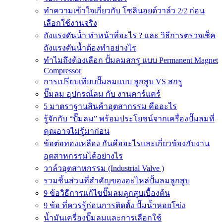
ทำความเข้าใจเกี่ยวกับ โซลินอยด์วาล์ว 2/2 ก่อน
เลือกใช้งานจริง
ถังแรงดันน้ำ ทำหน้าที่อะไร ? และ วิธีการตรวจเช็ค
ถังแรงดันน้ำต้องทำอย่างไร
ทำไมถึงต้องเลือก ปั้มลมสกรู แบบ Permanent Magnet
Compressor
การเปรียบเทียบปั๊มลมแบบ ลูกสูบ VS สกรู
ปั๊มลม อุปกรณ์ลม กับ งานคาร์แคร์
5 มาตราฐานสินค้าอุตสากรรม คืออะไร
รู้จักกับ “ปั๊มลม” พร้อมประโยชน์จากเครื่องปั๊มลมที่
คุณอาจไม่รู้มาก่อน
ข้อต่อทองเหลือง กันคืออะไรและเกี่ยวข้องกับงาน
อุตสาหกรรมได้อย่างไร
วาล์วอุตสาหกรรม (Industrial Valve )
รวมชิ้นส่วนที่สำคัญของอะไหล่ปั้มลมลูกสูบ
9 ข้อวิธีการแก้ไขปั๊มลมลูกสูบเบื้องต้น
9 ข้อ ที่ควรรู้ก่อนการติดตั้ง ปั๊มน้ำหอยโข่ง
น้ำมันเครื่องปั๊มลมและการเลือกใช้