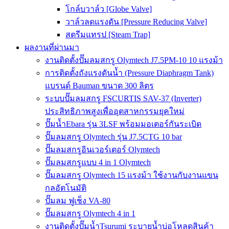
โกล์บวาล์ว [Globe Valve]
วาล์วลดแรงดัน [Pressure Reducing Valve]
สตรีมแทรป [Steam Trap]
ผลงานที่ผ่านมา
งานติดตั้งปั๊มลมสกรู Olymtech J7.5PM-10 10 แรงม้า
การติดตั้งถังแรงดันน้ำ (Pressure Diaphragm Tank)
แบรนด์ Bauman ขนาด 300 ลิตร
ระบบปั๊มลมสกรู FSCURTIS SAV-37 (Inverter)
ประสิทธิภาพสูงเพื่ออุตสาหกรรมยุคใหม่
ปั๊มน้ำEbara รุ่น 3LSF พร้อมมอเตอร์กันระเบิด
ปั๊มลมสกรู Olymtech รุ่น J7.5CTG 10 bar
ปั๊มลมสกรูอินเวอร์เตอร์ Olymtech
ปั๊มลมสกรูแบบ 4 in 1 Olymtech
ปั๊มลมสกรู Olymtech 15 แรงม้า ใช้งานกับงานแขน
กลอัตโนมัติ
ปั๊มลม ฟูเช็ง VA-80
ปั๊มลมสกรู Olymtech 4 in 1
งานติดตั้งปั๊มน้ำTsurumi ระบายน้ำบ่อโหลดสินค้า