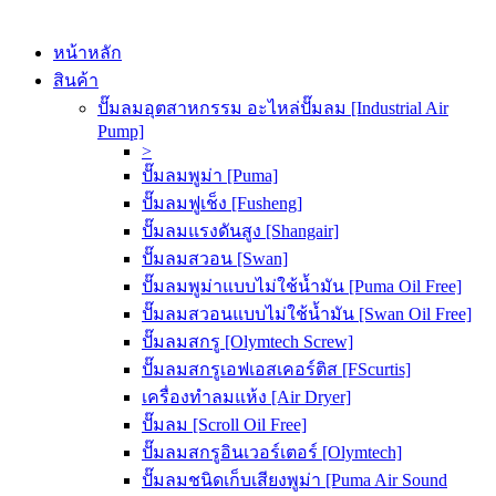
หน้าหลัก
สินค้า
ปั๊มลมอุตสาหกรรม อะไหล่ปั๊มลม [Industrial Air
Pump]
>
ปั๊มลมพูม่า [Puma]
ปั๊มลมฟูเช็ง [Fusheng]
ปั๊มลมแรงดันสูง [Shangair]
ปั๊มลมสวอน [Swan]
ปั๊มลมพูม่าแบบไม่ใช้น้ำมัน [Puma Oil Free]
ปั๊มลมสวอนแบบไม่ใช้น้ำมัน [Swan Oil Free]
ปั๊มลมสกรู [Olymtech Screw]
ปั๊มลมสกรูเอฟเอสเคอร์ติส [FScurtis]
เครื่องทำลมแห้ง [Air Dryer]
ปั๊มลม [Scroll Oil Free]
ปั๊มลมสกรูอินเวอร์เตอร์ [Olymtech]
ปั๊มลมชนิดเก็บเสียงพูม่า [Puma Air Sound