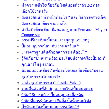
ทำความเข้าใจเกี่ยวกับ โซลินอยด์วาล์ว 2/2 ก่อน
เลือกใช้งานจริง
ถังแรงดันน้ำ ทำหน้าที่อะไร ? และ วิธีการตรวจเช็ค
ถังแรงดันน้ำต้องทำอย่างไร
ทำไมถึงต้องเลือก ปั้มลมสกรู แบบ Permanent Magnet
Compressor
การเปรียบเทียบปั๊มลมแบบ ลูกสูบ VS สกรู
ปั๊มลม อุปกรณ์ลม กับ งานคาร์แคร์
5 มาตราฐานสินค้าอุตสากรรม คืออะไร
รู้จักกับ “ปั๊มลม” พร้อมประโยชน์จากเครื่องปั๊มลมที่
คุณอาจไม่รู้มาก่อน
ข้อต่อทองเหลือง กันคืออะไรและเกี่ยวข้องกับงาน
อุตสาหกรรมได้อย่างไร
วาล์วอุตสาหกรรม (Industrial Valve )
รวมชิ้นส่วนที่สำคัญของอะไหล่ปั้มลมลูกสูบ
9 ข้อวิธีการแก้ไขปั๊มลมลูกสูบเบื้องต้น
9 ข้อ ที่ควรรู้ก่อนการติดตั้ง ปั๊มน้ำหอยโข่ง
น้ำมันเครื่องปั๊มลมและการเลือกใช้