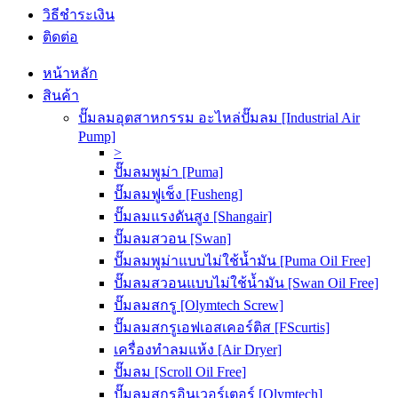
วิธีชำระเงิน
ติดต่อ
หน้าหลัก
สินค้า
ปั๊มลมอุตสาหกรรม อะไหล่ปั๊มลม [Industrial Air
Pump]
>
ปั๊มลมพูม่า [Puma]
ปั๊มลมฟูเช็ง [Fusheng]
ปั๊มลมแรงดันสูง [Shangair]
ปั๊มลมสวอน [Swan]
ปั๊มลมพูม่าแบบไม่ใช้น้ำมัน [Puma Oil Free]
ปั๊มลมสวอนแบบไม่ใช้น้ำมัน [Swan Oil Free]
ปั๊มลมสกรู [Olymtech Screw]
ปั๊มลมสกรูเอฟเอสเคอร์ติส [FScurtis]
เครื่องทำลมแห้ง [Air Dryer]
ปั๊มลม [Scroll Oil Free]
ปั๊มลมสกรูอินเวอร์เตอร์ [Olymtech]