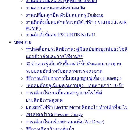
งานติดตั้งปั๊มลม สกรูฟูเช็ง 30 แรงม้า
งานออกแบบและเดินท่อลมอัด
งานเปลี่ยนลูกปืน หัวปั๊มลมสกรู Fusheng
งานติดตั้งปั๊มลมสำหรับรถบัสไฟฟ้า ( VEHICLE AIR
PUMP )
งานติดตั้งปั้มลม FSCURTIS NxB-11
บทความ
**ปลดล็อกประสิทธิภาพ: คู่มือฉบับสมบูรณ์ของโซลิ
นอยด์วาล์วและการใช้งาน**
30 ข้อควรรู้เกี่ยวกับปั๊มลมไร้น้ำมันและมาตรฐาน
ระบบลมอัดสำหรับอุตสาหกรรมสะอาด
วิธีการแก้ไขอาการปั๊มลมลูกสูบ ฟูเช็ง ( Fusheng )
“ท่อลมอัดอลูเนียมคุณภาพสูง – ทนทานกว่า 10 ปี”
การเลือกใช้งานปั๊มลมสกรูอย่างไรให้มี
ประสิทธิภาพสูงสุด
มอเตอร์ไฟฟ้า Electric Motor คืออะไร ทำหน้าที่อะไร
เพรสเชอร์เกจ Pressure Guage
การเลือกใช้เครื่องทำลมแห้ง (Air Dryer)
วิธีการเลือกถังแรงดันน้ำ