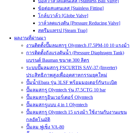
บอลวาล์วสแตนเลส [Stainless Ball Valve]
ข้อต่อสแตนเลส [Stainless Fitting]
โกล์บวาล์ว [Globe Valve]
วาล์วลดแรงดัน [Pressure Reducing Valve]
สตรีมแทรป [Steam Trap]
ผลงานที่ผ่านมา
งานติดตั้งปั๊มลมสกรู Olymtech J7.5PM-10 10 แรงม้า
การติดตั้งถังแรงดันน้ำ (Pressure Diaphragm Tank)
แบรนด์ Bauman ขนาด 300 ลิตร
ระบบปั๊มลมสกรู FSCURTIS SAV-37 (Inverter)
ประสิทธิภาพสูงเพื่ออุตสาหกรรมยุคใหม่
ปั๊มน้ำEbara รุ่น 3LSF พร้อมมอเตอร์กันระเบิด
ปั๊มลมสกรู Olymtech รุ่น J7.5CTG 10 bar
ปั๊มลมสกรูอินเวอร์เตอร์ Olymtech
ปั๊มลมสกรูแบบ 4 in 1 Olymtech
ปั๊มลมสกรู Olymtech 15 แรงม้า ใช้งานกับงานแขน
กลอัตโนมัติ
ปั๊มลม ฟูเช็ง VA-80