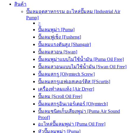
สินค้า
ปั๊มลมอุตสาหกรรม อะไหล่ปั๊มลม [Industrial Air
Pump]
>
ปั๊มลมพูม่า [Puma]
ปั๊มลมฟูเช็ง [Fusheng]
ปั๊มลมแรงดันสูง [Shangair]
ปั๊มลมสวอน [Swan]
ปั๊มลมพูม่าแบบไม่ใช้น้ำมัน [Puma Oil Free]
ปั๊มลมสวอนแบบไม่ใช้น้ำมัน [Swan Oil Free]
ปั๊มลมสกรู [Olymtech Screw]
ปั๊มลมสกรูเอฟเอสเคอร์ติส [FScurtis]
เครื่องทำลมแห้ง [Air Dryer]
ปั๊มลม [Scroll Oil Free]
ปั๊มลมสกรูอินเวอร์เตอร์ [Olymtech]
ปั๊มลมชนิดเก็บเสียงพูม่า [Puma Air Sound
Proof]
อะไหล่ปั๊มลมพูม่า [Puma Oil Free]
หัวปั๊มลมพูม่า [Puma]