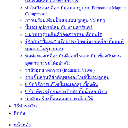
ถังแรงดันน้ำต้องทำอย่างไร
ทำไมถึงต้องเลือก ปั้มลมสกรู แบบ Permanent Magnet
Compressor
การเปรียบเทียบปั๊มลมแบบ ลูกสูบ VS สกรู
ปั๊มลม อุปกรณ์ลม กับ งานคาร์แคร์
5 มาตราฐานสินค้าอุตสากรรม คืออะไร
รู้จักกับ “ปั๊มลม” พร้อมประโยชน์จากเครื่องปั๊มลมที่
คุณอาจไม่รู้มาก่อน
ข้อต่อทองเหลือง กันคืออะไรและเกี่ยวข้องกับงาน
อุตสาหกรรมได้อย่างไร
วาล์วอุตสาหกรรม (Industrial Valve )
รวมชิ้นส่วนที่สำคัญของอะไหล่ปั้มลมลูกสูบ
9 ข้อวิธีการแก้ไขปั๊มลมลูกสูบเบื้องต้น
9 ข้อ ที่ควรรู้ก่อนการติดตั้ง ปั๊มน้ำหอยโข่ง
น้ำมันเครื่องปั๊มลมและการเลือกใช้
วิธีชำระเงิน
ติดต่อ
หน้าหลัก