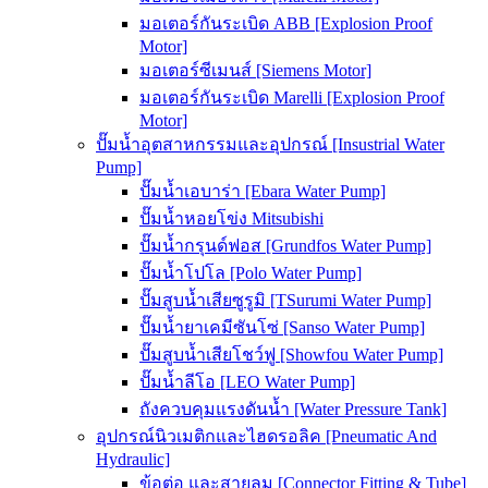
มอเตอร์กันระเบิด ABB [Explosion Proof
Motor]
มอเตอร์ซีเมนส์ [Siemens Motor]
มอเตอร์กันระเบิด Marelli [Explosion Proof
Motor]
ปั๊มน้ำอุตสาหกรรมและอุปกรณ์ [Insustrial Water
Pump]
ปั๊มน้ำเอบาร่า [Ebara Water Pump]
ปั๊มน้ำหอยโข่ง Mitsubishi
ปั๊มน้ำกรุนด์ฟอส [Grundfos Water Pump]
ปั๊มน้ำโปโล [Polo Water Pump]
ปั๊มสูบน้ำเสียซูรูมิ [TSurumi Water Pump]
ปั๊มน้ำยาเคมีซันโซ่ [Sanso Water Pump]
ปั๊มสูบน้ำเสียโชว์ฟู [Showfou Water Pump]
ปั๊มน้ำลีโอ [LEO Water Pump]
ถังควบคุมแรงดันน้ำ [Water Pressure Tank]
อุปกรณ์นิวเมติกและไฮดรอลิค [Pneumatic And
Hydraulic]
ข้อต่อ และสายลม [Connector Fitting & Tube]