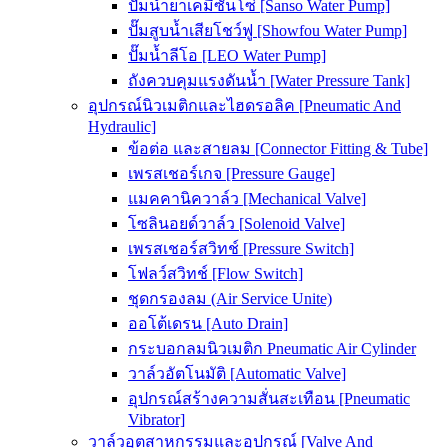
ปั๊มน้ำยาเคมีซันโซ่ [Sanso Water Pump]
ปั๊มสูบน้ำเสียโชว์ฟู [Showfou Water Pump]
ปั๊มน้ำลีโอ [LEO Water Pump]
ถังควบคุมแรงดันน้ำ [Water Pressure Tank]
อุปกรณ์นิวเมติกและไฮดรอลิค [Pneumatic And
Hydraulic]
ข้อต่อ และสายลม [Connector Fitting & Tube]
เพรสเชอร์เกจ [Pressure Gauge]
แมคคานิควาล์ว [Mechanical Valve]
โซลินอยด์วาล์ว [Solenoid Valve]
เพรสเชอร์สวิทช์ [Pressure Switch]
โฟลว์สวิทช์ [Flow Switch]
ชุดกรองลม (Air Service Unite)
ออโต้เดรน [Auto Drain]
กระบอกลมนิวเมติก Pneumatic Air Cylinder
วาล์วอัตโนมัติ [Automatic Valve]
อุปกรณ์สร้างความสั่นสะเทือน [Pneumatic
Vibrator]
วาล์วอุตสาหกรรมและอุปกรณ์ [Valve And