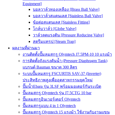
Equipment]
บอลวาล์วทองเหลือง [Brass Ball Valve]
บอลวาล์วสแตนเลส [Stainless Ball Valve]
ข้อต่อสแตนเลส [Stainless Fitting]
โกล์บวาล์ว [Globe Valve]
วาล์วลดแรงดัน [Pressure Reducing Valve]
สตรีมแทรป [Steam Trap]
ผลงานที่ผ่านมา
งานติดตั้งปั๊มลมสกรู Olymtech J7.5PM-10 10 แรงม้า
การติดตั้งถังแรงดันน้ำ (Pressure Diaphragm Tank)
แบรนด์ Bauman ขนาด 300 ลิตร
ระบบปั๊มลมสกรู FSCURTIS SAV-37 (Inverter)
ประสิทธิภาพสูงเพื่ออุตสาหกรรมยุคใหม่
ปั๊มน้ำEbara รุ่น 3LSF พร้อมมอเตอร์กันระเบิด
ปั๊มลมสกรู Olymtech รุ่น J7.5CTG 10 bar
ปั๊มลมสกรูอินเวอร์เตอร์ Olymtech
ปั๊มลมสกรูแบบ 4 in 1 Olymtech
ปั๊มลมสกรู Olymtech 15 แรงม้า ใช้งานกับงานแขน