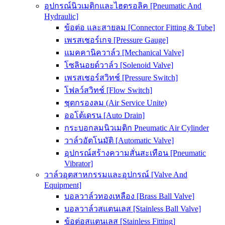
อุปกรณ์นิวเมติกและไฮดรอลิค [Pneumatic And
Hydraulic]
ข้อต่อ และสายลม [Connector Fitting & Tube]
เพรสเชอร์เกจ [Pressure Gauge]
แมคคานิควาล์ว [Mechanical Valve]
โซลินอยด์วาล์ว [Solenoid Valve]
เพรสเชอร์สวิทช์ [Pressure Switch]
โฟลว์สวิทช์ [Flow Switch]
ชุดกรองลม (Air Service Unite)
ออโต้เดรน [Auto Drain]
กระบอกลมนิวเมติก Pneumatic Air Cylinder
วาล์วอัตโนมัติ [Automatic Valve]
อุปกรณ์สร้างความสั่นสะเทือน [Pneumatic
Vibrator]
วาล์วอุตสาหกรรมและอุปกรณ์ [Valve And
Equipment]
บอลวาล์วทองเหลือง [Brass Ball Valve]
บอลวาล์วสแตนเลส [Stainless Ball Valve]
ข้อต่อสแตนเลส [Stainless Fitting]