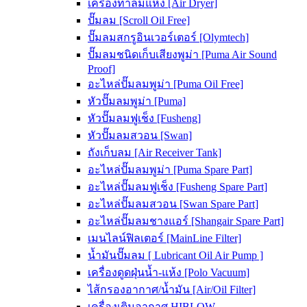
เครื่องทำลมแห้ง [Air Dryer]
ปั๊มลม [Scroll Oil Free]
ปั๊มลมสกรูอินเวอร์เตอร์ [Olymtech]
ปั๊มลมชนิดเก็บเสียงพูม่า [Puma Air Sound
Proof]
อะไหล่ปั๊มลมพูม่า [Puma Oil Free]
หัวปั๊มลมพูม่า [Puma]
หัวปั๊มลมฟูเช็ง [Fusheng]
หัวปั๊มลมสวอน [Swan]
ถังเก็บลม [Air Receiver Tank]
อะไหล่ปั๊มลมพูม่า [Puma Spare Part]
อะไหล่ปั๊มลมฟูเช็ง [Fusheng Spare Part]
อะไหล่ปั๊มลมสวอน [Swan Spare Part]
อะไหล่ปั๊มลมชางแอร์ [Shangair Spare Part]
เมนไลน์ฟิลเตอร์ [MainLine Filter]
น้ำมันปั๊มลม [ Lubricant Oil Air Pump ]
เครื่องดูดฝุ่นน้ำ-แห้ง [Polo Vacuum]
ไส้กรองอากาศ/น้ำมัน [Air/Oil Filter]
เครื่องเติมอากาศ HIBLOW