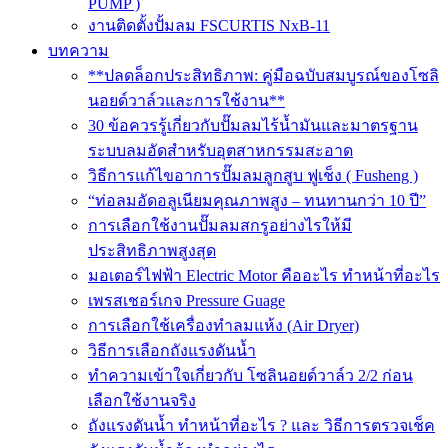
PUMP )
งานติดตั้งปั้มลม FSCURTIS NxB-11
บทความ
**ปลดล็อกประสิทธิภาพ: คู่มือฉบับสมบูรณ์ของโซลิ
นอยด์วาล์วและการใช้งาน**
30 ข้อควรรู้เกี่ยวกับปั๊มลมไร้น้ำมันและมาตรฐาน
ระบบลมอัดสำหรับอุตสาหกรรมสะอาด
วิธีการแก้ไขอาการปั๊มลมลูกสูบ ฟูเช็ง ( Fusheng )
“ท่อลมอัดอลูเนียมคุณภาพสูง – ทนทานกว่า 10 ปี”
การเลือกใช้งานปั๊มลมสกรูอย่างไรให้มี
ประสิทธิภาพสูงสุด
มอเตอร์ไฟฟ้า Electric Motor คืออะไร ทำหน้าที่อะไร
เพรสเชอร์เกจ Pressure Guage
การเลือกใช้เครื่องทำลมแห้ง (Air Dryer)
วิธีการเลือกถังแรงดันน้ำ
ทำความเข้าใจเกี่ยวกับ โซลินอยด์วาล์ว 2/2 ก่อน
เลือกใช้งานจริง
ถังแรงดันน้ำ ทำหน้าที่อะไร ? และ วิธีการตรวจเช็ค