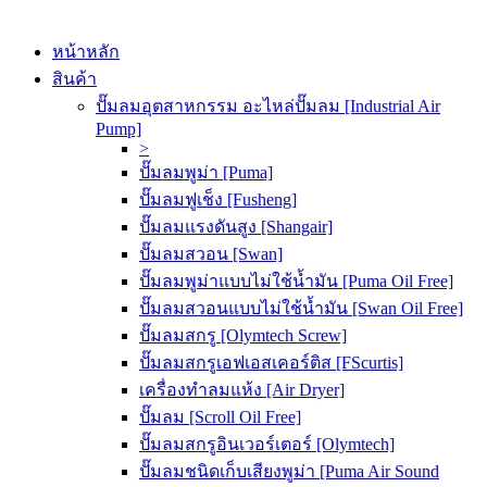
หน้าหลัก
สินค้า
ปั๊มลมอุตสาหกรรม อะไหล่ปั๊มลม [Industrial Air
Pump]
>
ปั๊มลมพูม่า [Puma]
ปั๊มลมฟูเช็ง [Fusheng]
ปั๊มลมแรงดันสูง [Shangair]
ปั๊มลมสวอน [Swan]
ปั๊มลมพูม่าแบบไม่ใช้น้ำมัน [Puma Oil Free]
ปั๊มลมสวอนแบบไม่ใช้น้ำมัน [Swan Oil Free]
ปั๊มลมสกรู [Olymtech Screw]
ปั๊มลมสกรูเอฟเอสเคอร์ติส [FScurtis]
เครื่องทำลมแห้ง [Air Dryer]
ปั๊มลม [Scroll Oil Free]
ปั๊มลมสกรูอินเวอร์เตอร์ [Olymtech]
ปั๊มลมชนิดเก็บเสียงพูม่า [Puma Air Sound