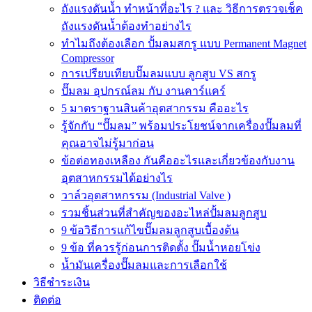
ถังแรงดันน้ำ ทำหน้าที่อะไร ? และ วิธีการตรวจเช็ค
ถังแรงดันน้ำต้องทำอย่างไร
ทำไมถึงต้องเลือก ปั้มลมสกรู แบบ Permanent Magnet
Compressor
การเปรียบเทียบปั๊มลมแบบ ลูกสูบ VS สกรู
ปั๊มลม อุปกรณ์ลม กับ งานคาร์แคร์
5 มาตราฐานสินค้าอุตสากรรม คืออะไร
รู้จักกับ “ปั๊มลม” พร้อมประโยชน์จากเครื่องปั๊มลมที่
คุณอาจไม่รู้มาก่อน
ข้อต่อทองเหลือง กันคืออะไรและเกี่ยวข้องกับงาน
อุตสาหกรรมได้อย่างไร
วาล์วอุตสาหกรรม (Industrial Valve )
รวมชิ้นส่วนที่สำคัญของอะไหล่ปั้มลมลูกสูบ
9 ข้อวิธีการแก้ไขปั๊มลมลูกสูบเบื้องต้น
9 ข้อ ที่ควรรู้ก่อนการติดตั้ง ปั๊มน้ำหอยโข่ง
น้ำมันเครื่องปั๊มลมและการเลือกใช้
วิธีชำระเงิน
ติดต่อ