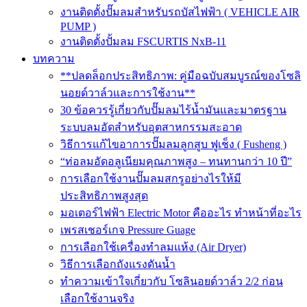
งานติดตั้งปั๊มลมสำหรับรถบัสไฟฟ้า ( VEHICLE AIR
PUMP )
งานติดตั้งปั้มลม FSCURTIS NxB-11
บทความ
**ปลดล็อกประสิทธิภาพ: คู่มือฉบับสมบูรณ์ของโซลิ
นอยด์วาล์วและการใช้งาน**
30 ข้อควรรู้เกี่ยวกับปั๊มลมไร้น้ำมันและมาตรฐาน
ระบบลมอัดสำหรับอุตสาหกรรมสะอาด
วิธีการแก้ไขอาการปั๊มลมลูกสูบ ฟูเช็ง ( Fusheng )
“ท่อลมอัดอลูเนียมคุณภาพสูง – ทนทานกว่า 10 ปี”
การเลือกใช้งานปั๊มลมสกรูอย่างไรให้มี
ประสิทธิภาพสูงสุด
มอเตอร์ไฟฟ้า Electric Motor คืออะไร ทำหน้าที่อะไร
เพรสเชอร์เกจ Pressure Guage
การเลือกใช้เครื่องทำลมแห้ง (Air Dryer)
วิธีการเลือกถังแรงดันน้ำ
ทำความเข้าใจเกี่ยวกับ โซลินอยด์วาล์ว 2/2 ก่อน
เลือกใช้งานจริง