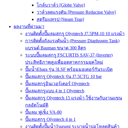
โกล์บวาล์ว [Globe Valve]
วาล์วลดแรงดัน [Pressure Reducing Valve]
สตรีมแทรป [Steam Trap]
ผลงานที่ผ่านมา
งานติดตั้งปั๊มลมสกรู Olymtech J7.5PM-10 10 แรงม้า
การติดตั้งถังแรงดันน้ำ (Pressure Diaphragm Tank)
แบรนด์ Bauman ขนาด 300 ลิตร
ระบบปั๊มลมสกรู FSCURTIS SAV-37 (Inverter)
ประสิทธิภาพสูงเพื่ออุตสาหกรรมยุคใหม่
ปั๊มน้ำEbara รุ่น 3LSF พร้อมมอเตอร์กันระเบิด
ปั๊มลมสกรู Olymtech รุ่น J7.5CTG 10 bar
ปั๊มลมสกรูอินเวอร์เตอร์ Olymtech
ปั๊มลมสกรูแบบ 4 in 1 Olymtech
ปั๊มลมสกรู Olymtech 15 แรงม้า ใช้งานกับงานแขน
กลอัตโนมัติ
ปั๊มลม ฟูเช็ง VA-80
ปั๊มลมสกรู Olymtech 4 in 1
งานติดตั้งปั๊มน้ำTsurumi ระบายน้ำบ่อโหลดสินค้า