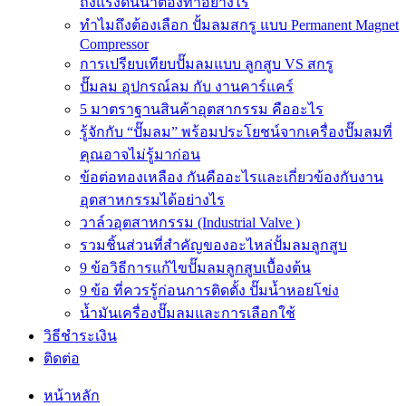
ถังแรงดันน้ำต้องทำอย่างไร
ทำไมถึงต้องเลือก ปั้มลมสกรู แบบ Permanent Magnet
Compressor
การเปรียบเทียบปั๊มลมแบบ ลูกสูบ VS สกรู
ปั๊มลม อุปกรณ์ลม กับ งานคาร์แคร์
5 มาตราฐานสินค้าอุตสากรรม คืออะไร
รู้จักกับ “ปั๊มลม” พร้อมประโยชน์จากเครื่องปั๊มลมที่
คุณอาจไม่รู้มาก่อน
ข้อต่อทองเหลือง กันคืออะไรและเกี่ยวข้องกับงาน
อุตสาหกรรมได้อย่างไร
วาล์วอุตสาหกรรม (Industrial Valve )
รวมชิ้นส่วนที่สำคัญของอะไหล่ปั้มลมลูกสูบ
9 ข้อวิธีการแก้ไขปั๊มลมลูกสูบเบื้องต้น
9 ข้อ ที่ควรรู้ก่อนการติดตั้ง ปั๊มน้ำหอยโข่ง
น้ำมันเครื่องปั๊มลมและการเลือกใช้
วิธีชำระเงิน
ติดต่อ
หน้าหลัก