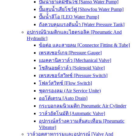
ปั๊มน้ำยาเคมีซันโซ่ [Sanso Water Pump]
ปั๊มสูบน้ำเสียโชว์ฟู [Showfou Water Pump]
ปั๊มน้ำลีโอ [LEO Water Pump]
ถังควบคุมแรงดันน้ำ [Water Pressure Tank]
อุปกรณ์นิวเมติกและไฮดรอลิค [Pneumatic And
Hydraulic]
ข้อต่อ และสายลม [Connector Fitting & Tube]
เพรสเชอร์เกจ [Pressure Gauge]
แมคคานิควาล์ว [Mechanical Valve]
โซลินอยด์วาล์ว [Solenoid Valve]
เพรสเชอร์สวิทช์ [Pressure Switch]
โฟลว์สวิทช์ [Flow Switch]
ชุดกรองลม (Air Service Unite)
ออโต้เดรน [Auto Drain]
กระบอกลมนิวเมติก Pneumatic Air Cylinder
วาล์วอัตโนมัติ [Automatic Valve]
อุปกรณ์สร้างความสั่นสะเทือน [Pneumatic
Vibrator]
วาล์วอุตสาหกรรมและอุปกรณ์ [Valve And