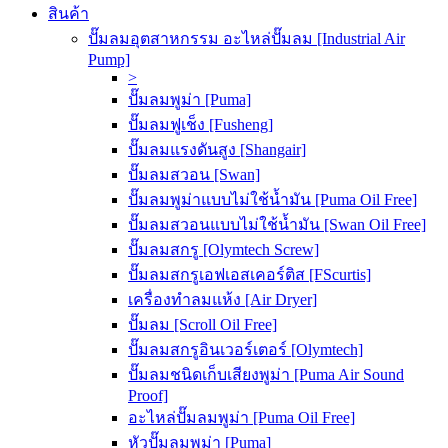
สินค้า
ปั๊มลมอุตสาหกรรม อะไหล่ปั๊มลม [Industrial Air
Pump]
>
ปั๊มลมพูม่า [Puma]
ปั๊มลมฟูเช็ง [Fusheng]
ปั๊มลมแรงดันสูง [Shangair]
ปั๊มลมสวอน [Swan]
ปั๊มลมพูม่าแบบไม่ใช้น้ำมัน [Puma Oil Free]
ปั๊มลมสวอนแบบไม่ใช้น้ำมัน [Swan Oil Free]
ปั๊มลมสกรู [Olymtech Screw]
ปั๊มลมสกรูเอฟเอสเคอร์ติส [FScurtis]
เครื่องทำลมแห้ง [Air Dryer]
ปั๊มลม [Scroll Oil Free]
ปั๊มลมสกรูอินเวอร์เตอร์ [Olymtech]
ปั๊มลมชนิดเก็บเสียงพูม่า [Puma Air Sound
Proof]
อะไหล่ปั๊มลมพูม่า [Puma Oil Free]
หัวปั๊มลมพูม่า [Puma]