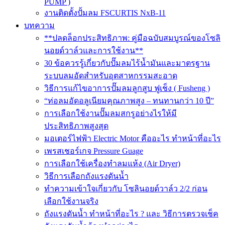
PUMP )
งานติดตั้งปั้มลม FSCURTIS NxB-11
บทความ
**ปลดล็อกประสิทธิภาพ: คู่มือฉบับสมบูรณ์ของโซลิ
นอยด์วาล์วและการใช้งาน**
30 ข้อควรรู้เกี่ยวกับปั๊มลมไร้น้ำมันและมาตรฐาน
ระบบลมอัดสำหรับอุตสาหกรรมสะอาด
วิธีการแก้ไขอาการปั๊มลมลูกสูบ ฟูเช็ง ( Fusheng )
“ท่อลมอัดอลูเนียมคุณภาพสูง – ทนทานกว่า 10 ปี”
การเลือกใช้งานปั๊มลมสกรูอย่างไรให้มี
ประสิทธิภาพสูงสุด
มอเตอร์ไฟฟ้า Electric Motor คืออะไร ทำหน้าที่อะไร
เพรสเชอร์เกจ Pressure Guage
การเลือกใช้เครื่องทำลมแห้ง (Air Dryer)
วิธีการเลือกถังแรงดันน้ำ
ทำความเข้าใจเกี่ยวกับ โซลินอยด์วาล์ว 2/2 ก่อน
เลือกใช้งานจริง
ถังแรงดันน้ำ ทำหน้าที่อะไร ? และ วิธีการตรวจเช็ค