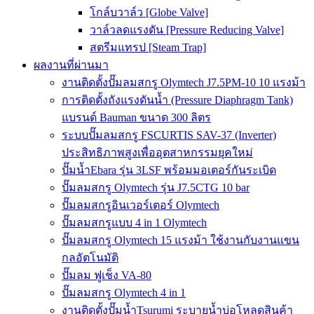
โกล์บวาล์ว [Globe Valve]
วาล์วลดแรงดัน [Pressure Reducing Valve]
สตรีมแทรป [Steam Trap]
ผลงานที่ผ่านมา
งานติดตั้งปั๊มลมสกรู Olymtech J7.5PM-10 10 แรงม้า
การติดตั้งถังแรงดันน้ำ (Pressure Diaphragm Tank)
แบรนด์ Bauman ขนาด 300 ลิตร
ระบบปั๊มลมสกรู FSCURTIS SAV-37 (Inverter)
ประสิทธิภาพสูงเพื่ออุตสาหกรรมยุคใหม่
ปั๊มน้ำEbara รุ่น 3LSF พร้อมมอเตอร์กันระเบิด
ปั๊มลมสกรู Olymtech รุ่น J7.5CTG 10 bar
ปั๊มลมสกรูอินเวอร์เตอร์ Olymtech
ปั๊มลมสกรูแบบ 4 in 1 Olymtech
ปั๊มลมสกรู Olymtech 15 แรงม้า ใช้งานกับงานแขน
กลอัตโนมัติ
ปั๊มลม ฟูเช็ง VA-80
ปั๊มลมสกรู Olymtech 4 in 1
งานติดตั้งปั๊มน้ำTsurumi ระบายน้ำบ่อโหลดสินค้า