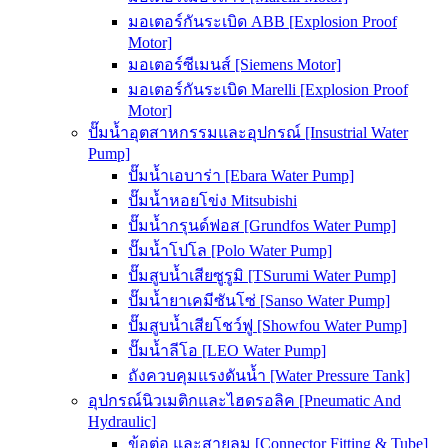
มอเตอร์กันระเบิด ABB [Explosion Proof
Motor]
มอเตอร์ซีเมนส์ [Siemens Motor]
มอเตอร์กันระเบิด Marelli [Explosion Proof
Motor]
ปั๊มน้ำอุตสาหกรรมและอุปกรณ์ [Insustrial Water
Pump]
ปั๊มน้ำเอบาร่า [Ebara Water Pump]
ปั๊มน้ำหอยโข่ง Mitsubishi
ปั๊มน้ำกรุนด์ฟอส [Grundfos Water Pump]
ปั๊มน้ำโปโล [Polo Water Pump]
ปั๊มสูบน้ำเสียซูรูมิ [TSurumi Water Pump]
ปั๊มน้ำยาเคมีซันโซ่ [Sanso Water Pump]
ปั๊มสูบน้ำเสียโชว์ฟู [Showfou Water Pump]
ปั๊มน้ำลีโอ [LEO Water Pump]
ถังควบคุมแรงดันน้ำ [Water Pressure Tank]
อุปกรณ์นิวเมติกและไฮดรอลิค [Pneumatic And
Hydraulic]
ข้อต่อ และสายลม [Connector Fitting & Tube]