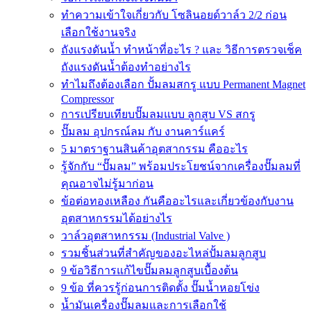
ทำความเข้าใจเกี่ยวกับ โซลินอยด์วาล์ว 2/2 ก่อน
เลือกใช้งานจริง
ถังแรงดันน้ำ ทำหน้าที่อะไร ? และ วิธีการตรวจเช็ค
ถังแรงดันน้ำต้องทำอย่างไร
ทำไมถึงต้องเลือก ปั้มลมสกรู แบบ Permanent Magnet
Compressor
การเปรียบเทียบปั๊มลมแบบ ลูกสูบ VS สกรู
ปั๊มลม อุปกรณ์ลม กับ งานคาร์แคร์
5 มาตราฐานสินค้าอุตสากรรม คืออะไร
รู้จักกับ “ปั๊มลม” พร้อมประโยชน์จากเครื่องปั๊มลมที่
คุณอาจไม่รู้มาก่อน
ข้อต่อทองเหลือง กันคืออะไรและเกี่ยวข้องกับงาน
อุตสาหกรรมได้อย่างไร
วาล์วอุตสาหกรรม (Industrial Valve )
รวมชิ้นส่วนที่สำคัญของอะไหล่ปั้มลมลูกสูบ
9 ข้อวิธีการแก้ไขปั๊มลมลูกสูบเบื้องต้น
9 ข้อ ที่ควรรู้ก่อนการติดตั้ง ปั๊มน้ำหอยโข่ง
น้ำมันเครื่องปั๊มลมและการเลือกใช้