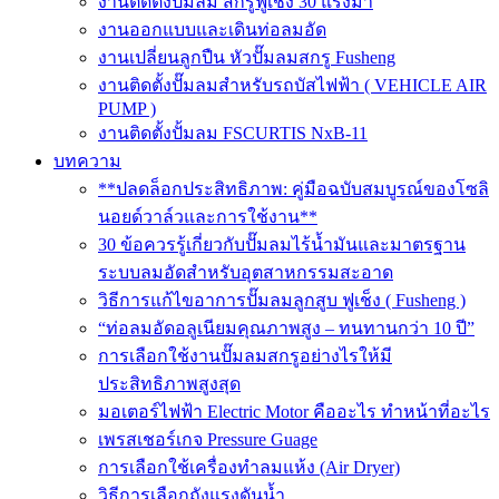
งานติดตั้งปั๊มลม สกรูฟูเช็ง 30 แรงม้า
งานออกแบบและเดินท่อลมอัด
งานเปลี่ยนลูกปืน หัวปั๊มลมสกรู Fusheng
งานติดตั้งปั๊มลมสำหรับรถบัสไฟฟ้า ( VEHICLE AIR
PUMP )
งานติดตั้งปั้มลม FSCURTIS NxB-11
บทความ
**ปลดล็อกประสิทธิภาพ: คู่มือฉบับสมบูรณ์ของโซลิ
นอยด์วาล์วและการใช้งาน**
30 ข้อควรรู้เกี่ยวกับปั๊มลมไร้น้ำมันและมาตรฐาน
ระบบลมอัดสำหรับอุตสาหกรรมสะอาด
วิธีการแก้ไขอาการปั๊มลมลูกสูบ ฟูเช็ง ( Fusheng )
“ท่อลมอัดอลูเนียมคุณภาพสูง – ทนทานกว่า 10 ปี”
การเลือกใช้งานปั๊มลมสกรูอย่างไรให้มี
ประสิทธิภาพสูงสุด
มอเตอร์ไฟฟ้า Electric Motor คืออะไร ทำหน้าที่อะไร
เพรสเชอร์เกจ Pressure Guage
การเลือกใช้เครื่องทำลมแห้ง (Air Dryer)
วิธีการเลือกถังแรงดันน้ำ