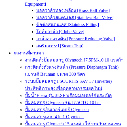
Equipment]
บอลวาล์วทองเหลือง [Brass Ball Valve]
บอลวาล์วสแตนเลส [Stainless Ball Valve]
ข้อต่อสแตนเลส [Stainless Fitting]
โกล์บวาล์ว [Globe Valve]
วาล์วลดแรงดัน [Pressure Reducing Valve]
สตรีมแทรป [Steam Trap]
ผลงานที่ผ่านมา
งานติดตั้งปั๊มลมสกรู Olymtech J7.5PM-10 10 แรงม้า
การติดตั้งถังแรงดันน้ำ (Pressure Diaphragm Tank)
แบรนด์ Bauman ขนาด 300 ลิตร
ระบบปั๊มลมสกรู FSCURTIS SAV-37 (Inverter)
ประสิทธิภาพสูงเพื่ออุตสาหกรรมยุคใหม่
ปั๊มน้ำEbara รุ่น 3LSF พร้อมมอเตอร์กันระเบิด
ปั๊มลมสกรู Olymtech รุ่น J7.5CTG 10 bar
ปั๊มลมสกรูอินเวอร์เตอร์ Olymtech
ปั๊มลมสกรูแบบ 4 in 1 Olymtech
ปั๊มลมสกรู Olymtech 15 แรงม้า ใช้งานกับงานแขน