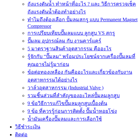
ถังแรงดันน้ำ ทำหน้าที่อะไร ? และ วิธีการตรวจเช็ค
ถังแรงดันน้ำต้องทำอย่างไร
ทำไมถึงต้องเลือก ปั้มลมสกรู แบบ Permanent Magnet
Compressor
การเปรียบเทียบปั๊มลมแบบ ลูกสูบ VS สกรู
ปั๊มลม อุปกรณ์ลม กับ งานคาร์แคร์
5 มาตราฐานสินค้าอุตสากรรม คืออะไร
รู้จักกับ “ปั๊มลม” พร้อมประโยชน์จากเครื่องปั๊มลมที่
คุณอาจไม่รู้มาก่อน
ข้อต่อทองเหลือง กันคืออะไรและเกี่ยวข้องกับงาน
อุตสาหกรรมได้อย่างไร
วาล์วอุตสาหกรรม (Industrial Valve )
รวมชิ้นส่วนที่สำคัญของอะไหล่ปั้มลมลูกสูบ
9 ข้อวิธีการแก้ไขปั๊มลมลูกสูบเบื้องต้น
9 ข้อ ที่ควรรู้ก่อนการติดตั้ง ปั๊มน้ำหอยโข่ง
น้ำมันเครื่องปั๊มลมและการเลือกใช้
วิธีชำระเงิน
ติดต่อ