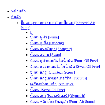
หน้าหลัก
สินค้า
ปั๊มลมอุตสาหกรรม อะไหล่ปั๊มลม [Industrial Air
Pump]
>
ปั๊มลมพูม่า [Puma]
ปั๊มลมฟูเช็ง [Fusheng]
ปั๊มลมแรงดันสูง [Shangair]
ปั๊มลมสวอน [Swan]
ปั๊มลมพูม่าแบบไม่ใช้น้ำมัน [Puma Oil Free]
ปั๊มลมสวอนแบบไม่ใช้น้ำมัน [Swan Oil Free]
ปั๊มลมสกรู [Olymtech Screw]
ปั๊มลมสกรูเอฟเอสเคอร์ติส [FScurtis]
เครื่องทำลมแห้ง [Air Dryer]
ปั๊มลม [Scroll Oil Free]
ปั๊มลมสกรูอินเวอร์เตอร์ [Olymtech]
ปั๊มลมชนิดเก็บเสียงพูม่า [Puma Air Sound