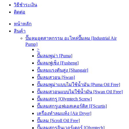
วิธีชำระเงิน
ติดต่อ
หน้าหลัก
สินค้า
ปั๊มลมอุตสาหกรรม อะไหล่ปั๊มลม [Industrial Air
Pump]
>
ปั๊มลมพูม่า [Puma]
ปั๊มลมฟูเช็ง [Fusheng]
ปั๊มลมแรงดันสูง [Shangair]
ปั๊มลมสวอน [Swan]
ปั๊มลมพูม่าแบบไม่ใช้น้ำมัน [Puma Oil Free]
ปั๊มลมสวอนแบบไม่ใช้น้ำมัน [Swan Oil Free]
ปั๊มลมสกรู [Olymtech Screw]
ปั๊มลมสกรูเอฟเอสเคอร์ติส [FScurtis]
เครื่องทำลมแห้ง [Air Dryer]
ปั๊มลม [Scroll Oil Free]
ปั๊มลมสกรูอินเวอร์เตอร์ [Olymtech]