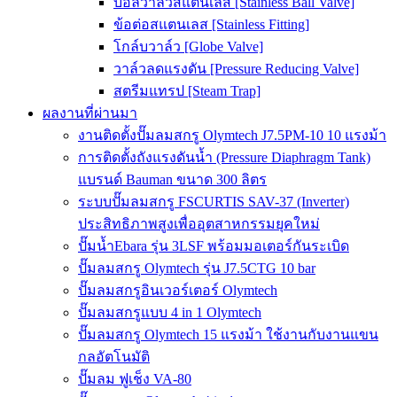
บอลวาล์วสแตนเลส [Stainless Ball Valve]
ข้อต่อสแตนเลส [Stainless Fitting]
โกล์บวาล์ว [Globe Valve]
วาล์วลดแรงดัน [Pressure Reducing Valve]
สตรีมแทรป [Steam Trap]
ผลงานที่ผ่านมา
งานติดตั้งปั๊มลมสกรู Olymtech J7.5PM-10 10 แรงม้า
การติดตั้งถังแรงดันน้ำ (Pressure Diaphragm Tank)
แบรนด์ Bauman ขนาด 300 ลิตร
ระบบปั๊มลมสกรู FSCURTIS SAV-37 (Inverter)
ประสิทธิภาพสูงเพื่ออุตสาหกรรมยุคใหม่
ปั๊มน้ำEbara รุ่น 3LSF พร้อมมอเตอร์กันระเบิด
ปั๊มลมสกรู Olymtech รุ่น J7.5CTG 10 bar
ปั๊มลมสกรูอินเวอร์เตอร์ Olymtech
ปั๊มลมสกรูแบบ 4 in 1 Olymtech
ปั๊มลมสกรู Olymtech 15 แรงม้า ใช้งานกับงานแขน
กลอัตโนมัติ
ปั๊มลม ฟูเช็ง VA-80