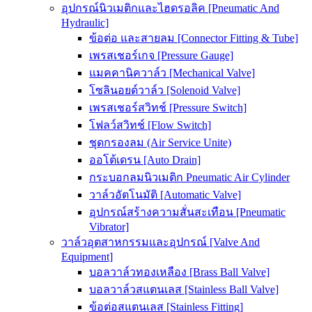
อุปกรณ์นิวเมติกและไฮดรอลิค [Pneumatic And
Hydraulic]
ข้อต่อ และสายลม [Connector Fitting & Tube]
เพรสเชอร์เกจ [Pressure Gauge]
แมคคานิควาล์ว [Mechanical Valve]
โซลินอยด์วาล์ว [Solenoid Valve]
เพรสเชอร์สวิทช์ [Pressure Switch]
โฟลว์สวิทช์ [Flow Switch]
ชุดกรองลม (Air Service Unite)
ออโต้เดรน [Auto Drain]
กระบอกลมนิวเมติก Pneumatic Air Cylinder
วาล์วอัตโนมัติ [Automatic Valve]
อุปกรณ์สร้างความสั่นสะเทือน [Pneumatic
Vibrator]
วาล์วอุตสาหกรรมและอุปกรณ์ [Valve And
Equipment]
บอลวาล์วทองเหลือง [Brass Ball Valve]
บอลวาล์วสแตนเลส [Stainless Ball Valve]
ข้อต่อสแตนเลส [Stainless Fitting]