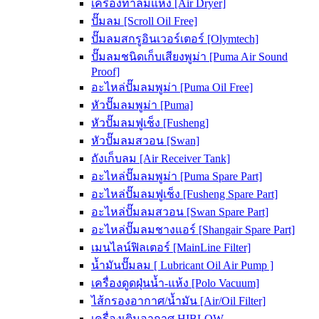
เครื่องทำลมแห้ง [Air Dryer]
ปั๊มลม [Scroll Oil Free]
ปั๊มลมสกรูอินเวอร์เตอร์ [Olymtech]
ปั๊มลมชนิดเก็บเสียงพูม่า [Puma Air Sound
Proof]
อะไหล่ปั๊มลมพูม่า [Puma Oil Free]
หัวปั๊มลมพูม่า [Puma]
หัวปั๊มลมฟูเช็ง [Fusheng]
หัวปั๊มลมสวอน [Swan]
ถังเก็บลม [Air Receiver Tank]
อะไหล่ปั๊มลมพูม่า [Puma Spare Part]
อะไหล่ปั๊มลมฟูเช็ง [Fusheng Spare Part]
อะไหล่ปั๊มลมสวอน [Swan Spare Part]
อะไหล่ปั๊มลมชางแอร์ [Shangair Spare Part]
เมนไลน์ฟิลเตอร์ [MainLine Filter]
น้ำมันปั๊มลม [ Lubricant Oil Air Pump ]
เครื่องดูดฝุ่นน้ำ-แห้ง [Polo Vacuum]
ไส้กรองอากาศ/น้ำมัน [Air/Oil Filter]
เครื่องเติมอากาศ HIBLOW