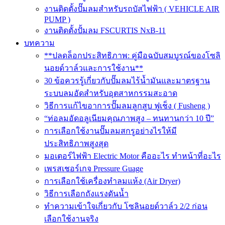
งานติดตั้งปั๊มลมสำหรับรถบัสไฟฟ้า ( VEHICLE AIR
PUMP )
งานติดตั้งปั้มลม FSCURTIS NxB-11
บทความ
**ปลดล็อกประสิทธิภาพ: คู่มือฉบับสมบูรณ์ของโซลิ
นอยด์วาล์วและการใช้งาน**
30 ข้อควรรู้เกี่ยวกับปั๊มลมไร้น้ำมันและมาตรฐาน
ระบบลมอัดสำหรับอุตสาหกรรมสะอาด
วิธีการแก้ไขอาการปั๊มลมลูกสูบ ฟูเช็ง ( Fusheng )
“ท่อลมอัดอลูเนียมคุณภาพสูง – ทนทานกว่า 10 ปี”
การเลือกใช้งานปั๊มลมสกรูอย่างไรให้มี
ประสิทธิภาพสูงสุด
มอเตอร์ไฟฟ้า Electric Motor คืออะไร ทำหน้าที่อะไร
เพรสเชอร์เกจ Pressure Guage
การเลือกใช้เครื่องทำลมแห้ง (Air Dryer)
วิธีการเลือกถังแรงดันน้ำ
ทำความเข้าใจเกี่ยวกับ โซลินอยด์วาล์ว 2/2 ก่อน
เลือกใช้งานจริง