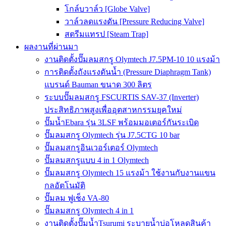
โกล์บวาล์ว [Globe Valve]
วาล์วลดแรงดัน [Pressure Reducing Valve]
สตรีมแทรป [Steam Trap]
ผลงานที่ผ่านมา
งานติดตั้งปั๊มลมสกรู Olymtech J7.5PM-10 10 แรงม้า
การติดตั้งถังแรงดันน้ำ (Pressure Diaphragm Tank)
แบรนด์ Bauman ขนาด 300 ลิตร
ระบบปั๊มลมสกรู FSCURTIS SAV-37 (Inverter)
ประสิทธิภาพสูงเพื่ออุตสาหกรรมยุคใหม่
ปั๊มน้ำEbara รุ่น 3LSF พร้อมมอเตอร์กันระเบิด
ปั๊มลมสกรู Olymtech รุ่น J7.5CTG 10 bar
ปั๊มลมสกรูอินเวอร์เตอร์ Olymtech
ปั๊มลมสกรูแบบ 4 in 1 Olymtech
ปั๊มลมสกรู Olymtech 15 แรงม้า ใช้งานกับงานแขน
กลอัตโนมัติ
ปั๊มลม ฟูเช็ง VA-80
ปั๊มลมสกรู Olymtech 4 in 1
งานติดตั้งปั๊มน้ำTsurumi ระบายน้ำบ่อโหลดสินค้า