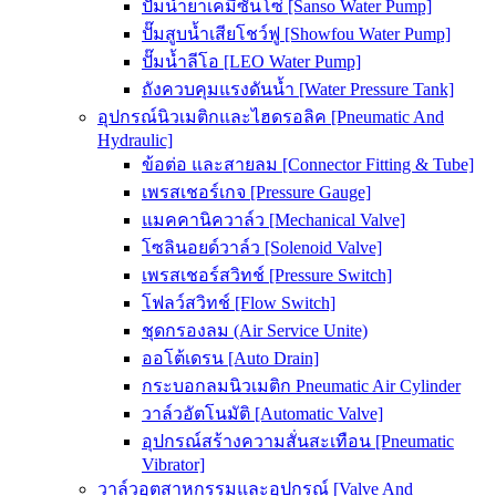
ปั๊มน้ำยาเคมีซันโซ่ [Sanso Water Pump]
ปั๊มสูบน้ำเสียโชว์ฟู [Showfou Water Pump]
ปั๊มน้ำลีโอ [LEO Water Pump]
ถังควบคุมแรงดันน้ำ [Water Pressure Tank]
อุปกรณ์นิวเมติกและไฮดรอลิค [Pneumatic And
Hydraulic]
ข้อต่อ และสายลม [Connector Fitting & Tube]
เพรสเชอร์เกจ [Pressure Gauge]
แมคคานิควาล์ว [Mechanical Valve]
โซลินอยด์วาล์ว [Solenoid Valve]
เพรสเชอร์สวิทช์ [Pressure Switch]
โฟลว์สวิทช์ [Flow Switch]
ชุดกรองลม (Air Service Unite)
ออโต้เดรน [Auto Drain]
กระบอกลมนิวเมติก Pneumatic Air Cylinder
วาล์วอัตโนมัติ [Automatic Valve]
อุปกรณ์สร้างความสั่นสะเทือน [Pneumatic
Vibrator]
วาล์วอุตสาหกรรมและอุปกรณ์ [Valve And