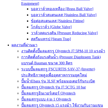
Equipment]
บอลวาล์วทองเหลือง [Brass Ball Valve]
บอลวาล์วสแตนเลส [Stainless Ball Valve]
ข้อต่อสแตนเลส [Stainless Fitting]
โกล์บวาล์ว [Globe Valve]
วาล์วลดแรงดัน [Pressure Reducing Valve]
สตรีมแทรป [Steam Trap]
ผลงานที่ผ่านมา
งานติดตั้งปั๊มลมสกรู Olymtech J7.5PM-10 10 แรงม้า
การติดตั้งถังแรงดันน้ำ (Pressure Diaphragm Tank)
แบรนด์ Bauman ขนาด 300 ลิตร
ระบบปั๊มลมสกรู FSCURTIS SAV-37 (Inverter)
ประสิทธิภาพสูงเพื่ออุตสาหกรรมยุคใหม่
ปั๊มน้ำEbara รุ่น 3LSF พร้อมมอเตอร์กันระเบิด
ปั๊มลมสกรู Olymtech รุ่น J7.5CTG 10 bar
ปั๊มลมสกรูอินเวอร์เตอร์ Olymtech
ปั๊มลมสกรูแบบ 4 in 1 Olymtech
ปั๊มลมสกรู Olymtech 15 แรงม้า ใช้งานกับงานแขน