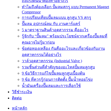
ถังแรงดันน้ำต้องทำอย่างไร
ทำไมถึงต้องเลือก ปั้มลมสกรู แบบ Permanent Magnet
Compressor
การเปรียบเทียบปั๊มลมแบบ ลูกสูบ VS สกรู
ปั๊มลม อุปกรณ์ลม กับ งานคาร์แคร์
5 มาตราฐานสินค้าอุตสากรรม คืออะไร
รู้จักกับ “ปั๊มลม” พร้อมประโยชน์จากเครื่องปั๊มลมที่
คุณอาจไม่รู้มาก่อน
ข้อต่อทองเหลือง กันคืออะไรและเกี่ยวข้องกับงาน
อุตสาหกรรมได้อย่างไร
วาล์วอุตสาหกรรม (Industrial Valve )
รวมชิ้นส่วนที่สำคัญของอะไหล่ปั้มลมลูกสูบ
9 ข้อวิธีการแก้ไขปั๊มลมลูกสูบเบื้องต้น
9 ข้อ ที่ควรรู้ก่อนการติดตั้ง ปั๊มน้ำหอยโข่ง
น้ำมันเครื่องปั๊มลมและการเลือกใช้
วิธีชำระเงิน
ติดต่อ
หน้าหลัก