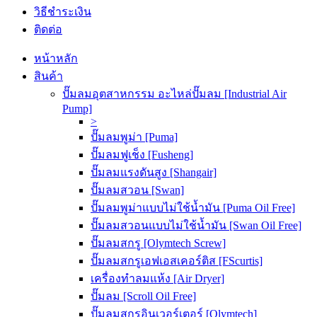
วิธีชำระเงิน
ติดต่อ
หน้าหลัก
สินค้า
ปั๊มลมอุตสาหกรรม อะไหล่ปั๊มลม [Industrial Air
Pump]
>
ปั๊มลมพูม่า [Puma]
ปั๊มลมฟูเช็ง [Fusheng]
ปั๊มลมแรงดันสูง [Shangair]
ปั๊มลมสวอน [Swan]
ปั๊มลมพูม่าแบบไม่ใช้น้ำมัน [Puma Oil Free]
ปั๊มลมสวอนแบบไม่ใช้น้ำมัน [Swan Oil Free]
ปั๊มลมสกรู [Olymtech Screw]
ปั๊มลมสกรูเอฟเอสเคอร์ติส [FScurtis]
เครื่องทำลมแห้ง [Air Dryer]
ปั๊มลม [Scroll Oil Free]
ปั๊มลมสกรูอินเวอร์เตอร์ [Olymtech]