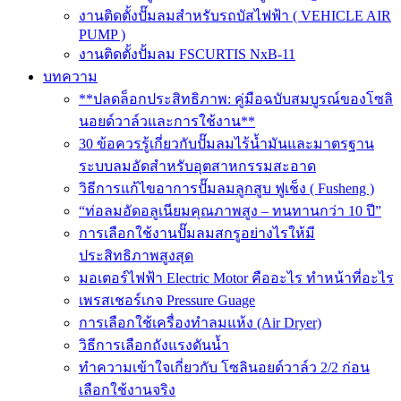
งานติดตั้งปั๊มลมสำหรับรถบัสไฟฟ้า ( VEHICLE AIR
PUMP )
งานติดตั้งปั้มลม FSCURTIS NxB-11
บทความ
**ปลดล็อกประสิทธิภาพ: คู่มือฉบับสมบูรณ์ของโซลิ
นอยด์วาล์วและการใช้งาน**
30 ข้อควรรู้เกี่ยวกับปั๊มลมไร้น้ำมันและมาตรฐาน
ระบบลมอัดสำหรับอุตสาหกรรมสะอาด
วิธีการแก้ไขอาการปั๊มลมลูกสูบ ฟูเช็ง ( Fusheng )
“ท่อลมอัดอลูเนียมคุณภาพสูง – ทนทานกว่า 10 ปี”
การเลือกใช้งานปั๊มลมสกรูอย่างไรให้มี
ประสิทธิภาพสูงสุด
มอเตอร์ไฟฟ้า Electric Motor คืออะไร ทำหน้าที่อะไร
เพรสเชอร์เกจ Pressure Guage
การเลือกใช้เครื่องทำลมแห้ง (Air Dryer)
วิธีการเลือกถังแรงดันน้ำ
ทำความเข้าใจเกี่ยวกับ โซลินอยด์วาล์ว 2/2 ก่อน
เลือกใช้งานจริง