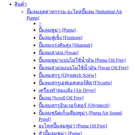
สินค้า
ปั๊มลมอุตสาหกรรม อะไหล่ปั๊มลม [Industrial Air
Pump]
>
ปั๊มลมพูม่า [Puma]
ปั๊มลมฟูเช็ง [Fusheng]
ปั๊มลมแรงดันสูง [Shangair]
ปั๊มลมสวอน [Swan]
ปั๊มลมพูม่าแบบไม่ใช้น้ำมัน [Puma Oil Free]
ปั๊มลมสวอนแบบไม่ใช้น้ำมัน [Swan Oil Free]
ปั๊มลมสกรู [Olymtech Screw]
ปั๊มลมสกรูเอฟเอสเคอร์ติส [FScurtis]
เครื่องทำลมแห้ง [Air Dryer]
ปั๊มลม [Scroll Oil Free]
ปั๊มลมสกรูอินเวอร์เตอร์ [Olymtech]
ปั๊มลมชนิดเก็บเสียงพูม่า [Puma Air Sound
Proof]
อะไหล่ปั๊มลมพูม่า [Puma Oil Free]
หัวปั๊มลมพูม่า [Puma]