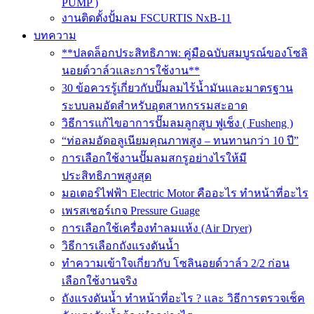
PUMP )
งานติดตั้งปั้มลม FSCURTIS NxB-11
บทความ
**ปลดล็อกประสิทธิภาพ: คู่มือฉบับสมบูรณ์ของโซลิ
นอยด์วาล์วและการใช้งาน**
30 ข้อควรรู้เกี่ยวกับปั๊มลมไร้น้ำมันและมาตรฐาน
ระบบลมอัดสำหรับอุตสาหกรรมสะอาด
วิธีการแก้ไขอาการปั๊มลมลูกสูบ ฟูเช็ง ( Fusheng )
“ท่อลมอัดอลูเนียมคุณภาพสูง – ทนทานกว่า 10 ปี”
การเลือกใช้งานปั๊มลมสกรูอย่างไรให้มี
ประสิทธิภาพสูงสุด
มอเตอร์ไฟฟ้า Electric Motor คืออะไร ทำหน้าที่อะไร
เพรสเชอร์เกจ Pressure Guage
การเลือกใช้เครื่องทำลมแห้ง (Air Dryer)
วิธีการเลือกถังแรงดันน้ำ
ทำความเข้าใจเกี่ยวกับ โซลินอยด์วาล์ว 2/2 ก่อน
เลือกใช้งานจริง
ถังแรงดันน้ำ ทำหน้าที่อะไร ? และ วิธีการตรวจเช็ค