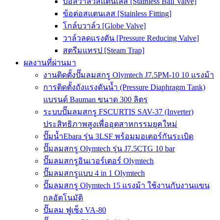
บอลวาล์วสแตนเลส [Stainless Ball Valve]
ข้อต่อสแตนเลส [Stainless Fitting]
โกล์บวาล์ว [Globe Valve]
วาล์วลดแรงดัน [Pressure Reducing Valve]
สตรีมแทรป [Steam Trap]
ผลงานที่ผ่านมา
งานติดตั้งปั๊มลมสกรู Olymtech J7.5PM-10 10 แรงม้า
การติดตั้งถังแรงดันน้ำ (Pressure Diaphragm Tank)
แบรนด์ Bauman ขนาด 300 ลิตร
ระบบปั๊มลมสกรู FSCURTIS SAV-37 (Inverter)
ประสิทธิภาพสูงเพื่ออุตสาหกรรมยุคใหม่
ปั๊มน้ำEbara รุ่น 3LSF พร้อมมอเตอร์กันระเบิด
ปั๊มลมสกรู Olymtech รุ่น J7.5CTG 10 bar
ปั๊มลมสกรูอินเวอร์เตอร์ Olymtech
ปั๊มลมสกรูแบบ 4 in 1 Olymtech
ปั๊มลมสกรู Olymtech 15 แรงม้า ใช้งานกับงานแขน
กลอัตโนมัติ
ปั๊มลม ฟูเช็ง VA-80