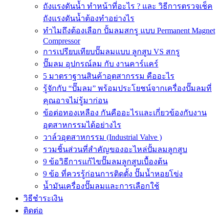
ถังแรงดันน้ำ ทำหน้าที่อะไร ? และ วิธีการตรวจเช็ค
ถังแรงดันน้ำต้องทำอย่างไร
ทำไมถึงต้องเลือก ปั้มลมสกรู แบบ Permanent Magnet
Compressor
การเปรียบเทียบปั๊มลมแบบ ลูกสูบ VS สกรู
ปั๊มลม อุปกรณ์ลม กับ งานคาร์แคร์
5 มาตราฐานสินค้าอุตสากรรม คืออะไร
รู้จักกับ “ปั๊มลม” พร้อมประโยชน์จากเครื่องปั๊มลมที่
คุณอาจไม่รู้มาก่อน
ข้อต่อทองเหลือง กันคืออะไรและเกี่ยวข้องกับงาน
อุตสาหกรรมได้อย่างไร
วาล์วอุตสาหกรรม (Industrial Valve )
รวมชิ้นส่วนที่สำคัญของอะไหล่ปั้มลมลูกสูบ
9 ข้อวิธีการแก้ไขปั๊มลมลูกสูบเบื้องต้น
9 ข้อ ที่ควรรู้ก่อนการติดตั้ง ปั๊มน้ำหอยโข่ง
น้ำมันเครื่องปั๊มลมและการเลือกใช้
วิธีชำระเงิน
ติดต่อ