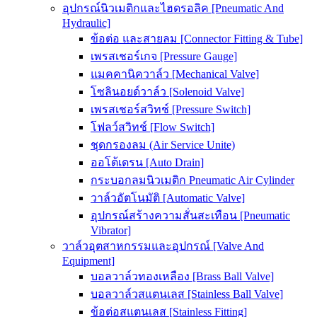
อุปกรณ์นิวเมติกและไฮดรอลิค [Pneumatic And
Hydraulic]
ข้อต่อ และสายลม [Connector Fitting & Tube]
เพรสเชอร์เกจ [Pressure Gauge]
แมคคานิควาล์ว [Mechanical Valve]
โซลินอยด์วาล์ว [Solenoid Valve]
เพรสเชอร์สวิทช์ [Pressure Switch]
โฟลว์สวิทช์ [Flow Switch]
ชุดกรองลม (Air Service Unite)
ออโต้เดรน [Auto Drain]
กระบอกลมนิวเมติก Pneumatic Air Cylinder
วาล์วอัตโนมัติ [Automatic Valve]
อุปกรณ์สร้างความสั่นสะเทือน [Pneumatic
Vibrator]
วาล์วอุตสาหกรรมและอุปกรณ์ [Valve And
Equipment]
บอลวาล์วทองเหลือง [Brass Ball Valve]
บอลวาล์วสแตนเลส [Stainless Ball Valve]
ข้อต่อสแตนเลส [Stainless Fitting]