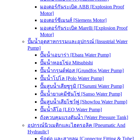
มอเตอร์กันระเบิด ABB [Explosion Proof
Motor]
มอเตอร์ซีเมนส์ [Siemens Motor]
มอเตอร์กันระเบิด Marelli [Explosion Proof
Motor]
ปั๊มน้ำอุตสาหกรรมและอุปกรณ์ [Insustrial Water
Pump]
ปั๊มน้ำเอบาร่า [Ebara Water Pump]
ปั๊มน้ำหอยโข่ง Mitsubishi
ปั๊มน้ำกรุนด์ฟอส [Grundfos Water Pump]
ปั๊มน้ำโปโล [Polo Water Pump]
ปั๊มสูบน้ำเสียซูรูมิ [TSurumi Water Pump]
ปั๊มน้ำยาเคมีซันโซ่ [Sanso Water Pump]
ปั๊มสูบน้ำเสียโชว์ฟู [Showfou Water Pump]
ปั๊มน้ำลีโอ [LEO Water Pump]
ถังควบคุมแรงดันน้ำ [Water Pressure Tank]
อุปกรณ์นิวเมติกและไฮดรอลิค [Pneumatic And
Hydraulic]
ข้อต่อ และสายลม [Connector Fitting & Tube]