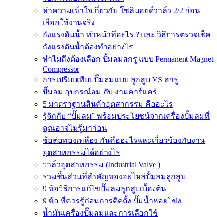
ทำความเข้าใจเกี่ยวกับ โซลินอยด์วาล์ว 2/2 ก่อน
เลือกใช้งานจริง
ถังแรงดันน้ำ ทำหน้าที่อะไร ? และ วิธีการตรวจเช็ค
ถังแรงดันน้ำต้องทำอย่างไร
ทำไมถึงต้องเลือก ปั้มลมสกรู แบบ Permanent Magnet
Compressor
การเปรียบเทียบปั๊มลมแบบ ลูกสูบ VS สกรู
ปั๊มลม อุปกรณ์ลม กับ งานคาร์แคร์
5 มาตราฐานสินค้าอุตสากรรม คืออะไร
รู้จักกับ “ปั๊มลม” พร้อมประโยชน์จากเครื่องปั๊มลมที่
คุณอาจไม่รู้มาก่อน
ข้อต่อทองเหลือง กันคืออะไรและเกี่ยวข้องกับงาน
อุตสาหกรรมได้อย่างไร
วาล์วอุตสาหกรรม (Industrial Valve )
รวมชิ้นส่วนที่สำคัญของอะไหล่ปั้มลมลูกสูบ
9 ข้อวิธีการแก้ไขปั๊มลมลูกสูบเบื้องต้น
9 ข้อ ที่ควรรู้ก่อนการติดตั้ง ปั๊มน้ำหอยโข่ง
น้ำมันเครื่องปั๊มลมและการเลือกใช้