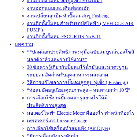
งานติดตั้งปั๊มลม สกรูฟูเช็ง 30 แรงม้า
งานออกแบบและเดินท่อลมอัด
งานเปลี่ยนลูกปืน หัวปั๊มลมสกรู Fusheng
งานติดตั้งปั๊มลมสำหรับรถบัสไฟฟ้า ( VEHICLE AIR
PUMP )
งานติดตั้งปั้มลม FSCURTIS NxB-11
บทความ
**ปลดล็อกประสิทธิภาพ: คู่มือฉบับสมบูรณ์ของโซลิ
นอยด์วาล์วและการใช้งาน**
30 ข้อควรรู้เกี่ยวกับปั๊มลมไร้น้ำมันและมาตรฐาน
ระบบลมอัดสำหรับอุตสาหกรรมสะอาด
วิธีการแก้ไขอาการปั๊มลมลูกสูบ ฟูเช็ง ( Fusheng )
“ท่อลมอัดอลูเนียมคุณภาพสูง – ทนทานกว่า 10 ปี”
การเลือกใช้งานปั๊มลมสกรูอย่างไรให้มี
ประสิทธิภาพสูงสุด
มอเตอร์ไฟฟ้า Electric Motor คืออะไร ทำหน้าที่อะไร
เพรสเชอร์เกจ Pressure Guage
การเลือกใช้เครื่องทำลมแห้ง (Air Dryer)
วิธีการเลือกถังแรงดันน้ำ