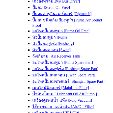
เครื่องทำลมแห้ง [Air Dryer]
ปั๊มลม [Scroll Oil Free]
ปั๊มลมสกรูอินเวอร์เตอร์ [Olymtech]
ปั๊มลมชนิดเก็บเสียงพูม่า [Puma Air Sound
Proof]
อะไหล่ปั๊มลมพูม่า [Puma Oil Free]
หัวปั๊มลมพูม่า [Puma]
หัวปั๊มลมฟูเช็ง [Fusheng]
หัวปั๊มลมสวอน [Swan]
ถังเก็บลม [Air Receiver Tank]
อะไหล่ปั๊มลมพูม่า [Puma Spare Part]
อะไหล่ปั๊มลมฟูเช็ง [Fusheng Spare Part]
อะไหล่ปั๊มลมสวอน [Swan Spare Part]
อะไหล่ปั๊มลมชางแอร์ [Shangair Spare Part]
เมนไลน์ฟิลเตอร์ [MainLine Filter]
น้ำมันปั๊มลม [ Lubricant Oil Air Pump ]
เครื่องดูดฝุ่นน้ำ-แห้ง [Polo Vacuum]
ไส้กรองอากาศ/น้ำมัน [Air/Oil Filter]
เครื่องเติมอากาศ HIBLOW