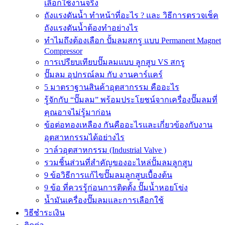
เลือกใช้งานจริง
ถังแรงดันน้ำ ทำหน้าที่อะไร ? และ วิธีการตรวจเช็ค
ถังแรงดันน้ำต้องทำอย่างไร
ทำไมถึงต้องเลือก ปั้มลมสกรู แบบ Permanent Magnet
Compressor
การเปรียบเทียบปั๊มลมแบบ ลูกสูบ VS สกรู
ปั๊มลม อุปกรณ์ลม กับ งานคาร์แคร์
5 มาตราฐานสินค้าอุตสากรรม คืออะไร
รู้จักกับ “ปั๊มลม” พร้อมประโยชน์จากเครื่องปั๊มลมที่
คุณอาจไม่รู้มาก่อน
ข้อต่อทองเหลือง กันคืออะไรและเกี่ยวข้องกับงาน
อุตสาหกรรมได้อย่างไร
วาล์วอุตสาหกรรม (Industrial Valve )
รวมชิ้นส่วนที่สำคัญของอะไหล่ปั้มลมลูกสูบ
9 ข้อวิธีการแก้ไขปั๊มลมลูกสูบเบื้องต้น
9 ข้อ ที่ควรรู้ก่อนการติดตั้ง ปั๊มน้ำหอยโข่ง
น้ำมันเครื่องปั๊มลมและการเลือกใช้
วิธีชำระเงิน