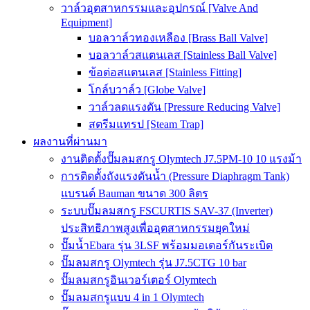
วาล์วอุตสาหกรรมและอุปกรณ์ [Valve And
Equipment]
บอลวาล์วทองเหลือง [Brass Ball Valve]
บอลวาล์วสแตนเลส [Stainless Ball Valve]
ข้อต่อสแตนเลส [Stainless Fitting]
โกล์บวาล์ว [Globe Valve]
วาล์วลดแรงดัน [Pressure Reducing Valve]
สตรีมแทรป [Steam Trap]
ผลงานที่ผ่านมา
งานติดตั้งปั๊มลมสกรู Olymtech J7.5PM-10 10 แรงม้า
การติดตั้งถังแรงดันน้ำ (Pressure Diaphragm Tank)
แบรนด์ Bauman ขนาด 300 ลิตร
ระบบปั๊มลมสกรู FSCURTIS SAV-37 (Inverter)
ประสิทธิภาพสูงเพื่ออุตสาหกรรมยุคใหม่
ปั๊มน้ำEbara รุ่น 3LSF พร้อมมอเตอร์กันระเบิด
ปั๊มลมสกรู Olymtech รุ่น J7.5CTG 10 bar
ปั๊มลมสกรูอินเวอร์เตอร์ Olymtech
ปั๊มลมสกรูแบบ 4 in 1 Olymtech