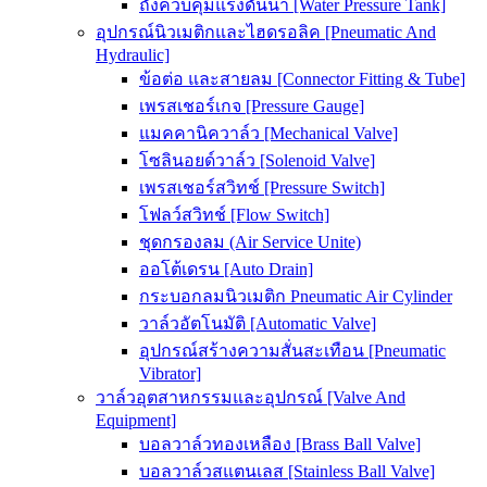
ถังควบคุมแรงดันน้ำ [Water Pressure Tank]
อุปกรณ์นิวเมติกและไฮดรอลิค [Pneumatic And
Hydraulic]
ข้อต่อ และสายลม [Connector Fitting & Tube]
เพรสเชอร์เกจ [Pressure Gauge]
แมคคานิควาล์ว [Mechanical Valve]
โซลินอยด์วาล์ว [Solenoid Valve]
เพรสเชอร์สวิทช์ [Pressure Switch]
โฟลว์สวิทช์ [Flow Switch]
ชุดกรองลม (Air Service Unite)
ออโต้เดรน [Auto Drain]
กระบอกลมนิวเมติก Pneumatic Air Cylinder
วาล์วอัตโนมัติ [Automatic Valve]
อุปกรณ์สร้างความสั่นสะเทือน [Pneumatic
Vibrator]
วาล์วอุตสาหกรรมและอุปกรณ์ [Valve And
Equipment]
บอลวาล์วทองเหลือง [Brass Ball Valve]
บอลวาล์วสแตนเลส [Stainless Ball Valve]