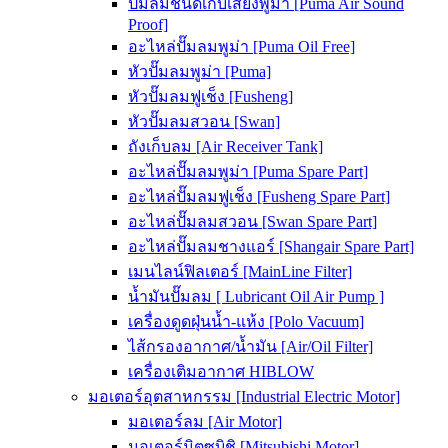
ปั๊มลมชนิดเก็บเสียงพูม่า [Puma Air Sound
Proof]
อะไหล่ปั๊มลมพูม่า [Puma Oil Free]
หัวปั๊มลมพูม่า [Puma]
หัวปั๊มลมฟูเช็ง [Fusheng]
หัวปั๊มลมสวอน [Swan]
ถังเก็บลม [Air Receiver Tank]
อะไหล่ปั๊มลมพูม่า [Puma Spare Part]
อะไหล่ปั๊มลมฟูเช็ง [Fusheng Spare Part]
อะไหล่ปั๊มลมสวอน [Swan Spare Part]
อะไหล่ปั๊มลมชางแอร์ [Shangair Spare Part]
เมนไลน์ฟิลเตอร์ [MainLine Filter]
น้ำมันปั๊มลม [ Lubricant Oil Air Pump ]
เครื่องดูดฝุ่นน้ำ-แห้ง [Polo Vacuum]
ไส้กรองอากาศ/น้ำมัน [Air/Oil Filter]
เครื่องเติมอากาศ HIBLOW
มอเตอร์อุตสาหกรรม [Industrial Electric Motor]
มอเตอร์ลม [Air Motor]
มอเตอร์มิตซูบิชิ [Mitsubishi Motor]