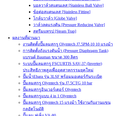
บอลวาล์วสแตนเลส [Stainless Ball Valve]
ข้อต่อสแตนเลส [Stainless Fitting]
โกล์บวาล์ว [Globe Valve]
วาล์วลดแรงดัน [Pressure Reducing Valve]
สตรีมแทรป [Steam Trap]
ผลงานที่ผ่านมา
งานติดตั้งปั๊มลมสกรู Olymtech J7.5PM-10 10 แรงม้า
การติดตั้งถังแรงดันน้ำ (Pressure Diaphragm Tank)
แบรนด์ Bauman ขนาด 300 ลิตร
ระบบปั๊มลมสกรู FSCURTIS SAV-37 (Inverter)
ประสิทธิภาพสูงเพื่ออุตสาหกรรมยุคใหม่
ปั๊มน้ำEbara รุ่น 3LSF พร้อมมอเตอร์กันระเบิด
ปั๊มลมสกรู Olymtech รุ่น J7.5CTG 10 bar
ปั๊มลมสกรูอินเวอร์เตอร์ Olymtech
ปั๊มลมสกรูแบบ 4 in 1 Olymtech
ปั๊มลมสกรู Olymtech 15 แรงม้า ใช้งานกับงานแขน
กลอัตโนมัติ
ปั๊มลม ฟูเช็ง VA-80