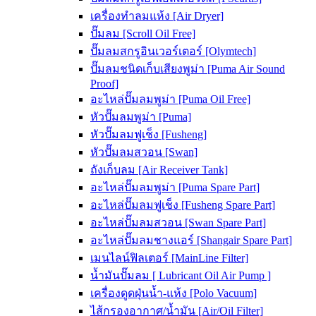
เครื่องทำลมแห้ง [Air Dryer]
ปั๊มลม [Scroll Oil Free]
ปั๊มลมสกรูอินเวอร์เตอร์ [Olymtech]
ปั๊มลมชนิดเก็บเสียงพูม่า [Puma Air Sound
Proof]
อะไหล่ปั๊มลมพูม่า [Puma Oil Free]
หัวปั๊มลมพูม่า [Puma]
หัวปั๊มลมฟูเช็ง [Fusheng]
หัวปั๊มลมสวอน [Swan]
ถังเก็บลม [Air Receiver Tank]
อะไหล่ปั๊มลมพูม่า [Puma Spare Part]
อะไหล่ปั๊มลมฟูเช็ง [Fusheng Spare Part]
อะไหล่ปั๊มลมสวอน [Swan Spare Part]
อะไหล่ปั๊มลมชางแอร์ [Shangair Spare Part]
เมนไลน์ฟิลเตอร์ [MainLine Filter]
น้ำมันปั๊มลม [ Lubricant Oil Air Pump ]
เครื่องดูดฝุ่นน้ำ-แห้ง [Polo Vacuum]
ไส้กรองอากาศ/น้ำมัน [Air/Oil Filter]