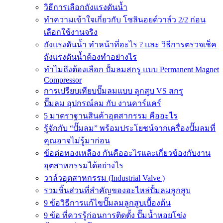
วิธีการเลือกถังแรงดันน้ำ
ทำความเข้าใจเกี่ยวกับ โซลินอยด์วาล์ว 2/2 ก่อน
เลือกใช้งานจริง
ถังแรงดันน้ำ ทำหน้าที่อะไร ? และ วิธีการตรวจเช็ค
ถังแรงดันน้ำต้องทำอย่างไร
ทำไมถึงต้องเลือก ปั้มลมสกรู แบบ Permanent Magnet
Compressor
การเปรียบเทียบปั๊มลมแบบ ลูกสูบ VS สกรู
ปั๊มลม อุปกรณ์ลม กับ งานคาร์แคร์
5 มาตราฐานสินค้าอุตสากรรม คืออะไร
รู้จักกับ “ปั๊มลม” พร้อมประโยชน์จากเครื่องปั๊มลมที่
คุณอาจไม่รู้มาก่อน
ข้อต่อทองเหลือง กันคืออะไรและเกี่ยวข้องกับงาน
อุตสาหกรรมได้อย่างไร
วาล์วอุตสาหกรรม (Industrial Valve )
รวมชิ้นส่วนที่สำคัญของอะไหล่ปั้มลมลูกสูบ
9 ข้อวิธีการแก้ไขปั๊มลมลูกสูบเบื้องต้น
9 ข้อ ที่ควรรู้ก่อนการติดตั้ง ปั๊มน้ำหอยโข่ง