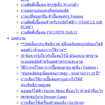
งานติดตั้งปั๊มลม สกรูฟูเช็ง 30 แรงม้า
งานออกแบบและเดินท่อลมอัด
งานเปลี่ยนลูกปืน หัวปั๊มลมสกรู Fusheng
งานติดตั้งปั๊มลมสำหรับรถบัสไฟฟ้า ( VEHICLE AIR
PUMP )
งานติดตั้งปั้มลม FSCURTIS NxB-11
บทความ
**ปลดล็อกประสิทธิภาพ: คู่มือฉบับสมบูรณ์ของโซลิ
นอยด์วาล์วและการใช้งาน**
30 ข้อควรรู้เกี่ยวกับปั๊มลมไร้น้ำมันและมาตรฐาน
ระบบลมอัดสำหรับอุตสาหกรรมสะอาด
วิธีการแก้ไขอาการปั๊มลมลูกสูบ ฟูเช็ง ( Fusheng )
“ท่อลมอัดอลูเนียมคุณภาพสูง – ทนทานกว่า 10 ปี”
การเลือกใช้งานปั๊มลมสกรูอย่างไรให้มี
ประสิทธิภาพสูงสุด
มอเตอร์ไฟฟ้า Electric Motor คืออะไร ทำหน้าที่อะไร
เพรสเชอร์เกจ Pressure Guage
การเลือกใช้เครื่องทำลมแห้ง (Air Dryer)