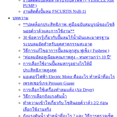
งานติดตั้งปั๊มลมสำหรับรถบัสไฟฟ้า ( VEHICLE AIR
PUMP )
งานติดตั้งปั้มลม FSCURTIS NxB-11
บทความ
**ปลดล็อกประสิทธิภาพ: คู่มือฉบับสมบูรณ์ของโซลิ
นอยด์วาล์วและการใช้งาน**
30 ข้อควรรู้เกี่ยวกับปั๊มลมไร้น้ำมันและมาตรฐาน
ระบบลมอัดสำหรับอุตสาหกรรมสะอาด
วิธีการแก้ไขอาการปั๊มลมลูกสูบ ฟูเช็ง ( Fusheng )
“ท่อลมอัดอลูเนียมคุณภาพสูง – ทนทานกว่า 10 ปี”
การเลือกใช้งานปั๊มลมสกรูอย่างไรให้มี
ประสิทธิภาพสูงสุด
มอเตอร์ไฟฟ้า Electric Motor คืออะไร ทำหน้าที่อะไร
เพรสเชอร์เกจ Pressure Guage
การเลือกใช้เครื่องทำลมแห้ง (Air Dryer)
วิธีการเลือกถังแรงดันน้ำ
ทำความเข้าใจเกี่ยวกับ โซลินอยด์วาล์ว 2/2 ก่อน
เลือกใช้งานจริง
ถังแรงดันน้ำ ทำหน้าที่อะไร ? และ วิธีการตรวจเช็ค