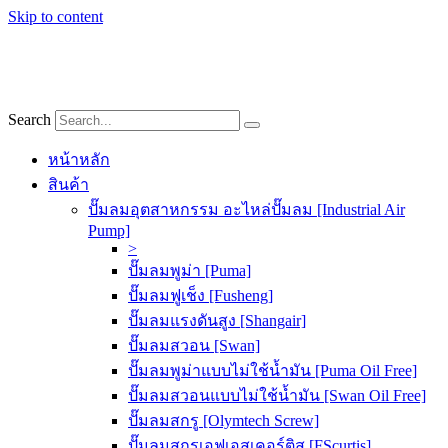
Skip to content
Search
หน้าหลัก
สินค้า
ปั๊มลมอุตสาหกรรม อะไหล่ปั๊มลม [Industrial Air
Pump]
>
ปั๊มลมพูม่า [Puma]
ปั๊มลมฟูเช็ง [Fusheng]
ปั๊มลมแรงดันสูง [Shangair]
ปั๊มลมสวอน [Swan]
ปั๊มลมพูม่าแบบไม่ใช้น้ำมัน [Puma Oil Free]
ปั๊มลมสวอนแบบไม่ใช้น้ำมัน [Swan Oil Free]
ปั๊มลมสกรู [Olymtech Screw]
ปั๊มลมสกรูเอฟเอสเคอร์ติส [FScurtis]