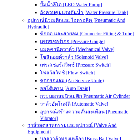
ปั๊มน้ำลีโอ [LEO Water Pump]
ถังควบคุมแรงดันน้ำ [Water Pressure Tank]
อุปกรณ์นิวเมติกและไฮดรอลิค [Pneumatic And
Hydraulic]
ข้อต่อ และสายลม [Connector Fitting & Tube]
เพรสเชอร์เกจ [Pressure Gauge]
แมคคานิควาล์ว [Mechanical Valve]
โซลินอยด์วาล์ว [Solenoid Valve]
เพรสเชอร์สวิทช์ [Pressure Switch]
โฟลว์สวิทช์ [Flow Switch]
ชุดกรองลม (Air Service Unite)
ออโต้เดรน [Auto Drain]
กระบอกลมนิวเมติก Pneumatic Air Cylinder
วาล์วอัตโนมัติ [Automatic Valve]
อุปกรณ์สร้างความสั่นสะเทือน [Pneumatic
Vibrator]
วาล์วอุตสาหกรรมและอุปกรณ์ [Valve And
Equipment]
บอลวาล์วทองเหลือง [Brass Ball Valve]