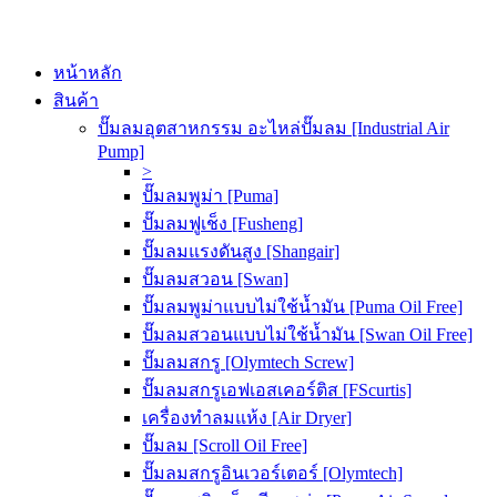
หน้าหลัก
สินค้า
ปั๊มลมอุตสาหกรรม อะไหล่ปั๊มลม [Industrial Air
Pump]
>
ปั๊มลมพูม่า [Puma]
ปั๊มลมฟูเช็ง [Fusheng]
ปั๊มลมแรงดันสูง [Shangair]
ปั๊มลมสวอน [Swan]
ปั๊มลมพูม่าแบบไม่ใช้น้ำมัน [Puma Oil Free]
ปั๊มลมสวอนแบบไม่ใช้น้ำมัน [Swan Oil Free]
ปั๊มลมสกรู [Olymtech Screw]
ปั๊มลมสกรูเอฟเอสเคอร์ติส [FScurtis]
เครื่องทำลมแห้ง [Air Dryer]
ปั๊มลม [Scroll Oil Free]
ปั๊มลมสกรูอินเวอร์เตอร์ [Olymtech]