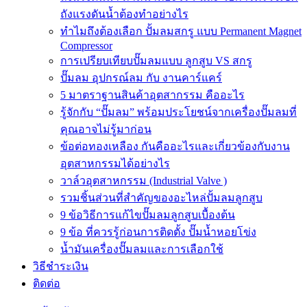
ถังแรงดันน้ำต้องทำอย่างไร
ทำไมถึงต้องเลือก ปั้มลมสกรู แบบ Permanent Magnet
Compressor
การเปรียบเทียบปั๊มลมแบบ ลูกสูบ VS สกรู
ปั๊มลม อุปกรณ์ลม กับ งานคาร์แคร์
5 มาตราฐานสินค้าอุตสากรรม คืออะไร
รู้จักกับ “ปั๊มลม” พร้อมประโยชน์จากเครื่องปั๊มลมที่
คุณอาจไม่รู้มาก่อน
ข้อต่อทองเหลือง กันคืออะไรและเกี่ยวข้องกับงาน
อุตสาหกรรมได้อย่างไร
วาล์วอุตสาหกรรม (Industrial Valve )
รวมชิ้นส่วนที่สำคัญของอะไหล่ปั้มลมลูกสูบ
9 ข้อวิธีการแก้ไขปั๊มลมลูกสูบเบื้องต้น
9 ข้อ ที่ควรรู้ก่อนการติดตั้ง ปั๊มน้ำหอยโข่ง
น้ำมันเครื่องปั๊มลมและการเลือกใช้
วิธีชำระเงิน
ติดต่อ