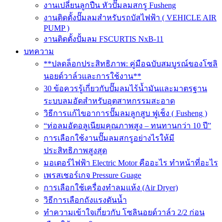
งานเปลี่ยนลูกปืน หัวปั๊มลมสกรู Fusheng
งานติดตั้งปั๊มลมสำหรับรถบัสไฟฟ้า ( VEHICLE AIR
PUMP )
งานติดตั้งปั้มลม FSCURTIS NxB-11
บทความ
**ปลดล็อกประสิทธิภาพ: คู่มือฉบับสมบูรณ์ของโซลิ
นอยด์วาล์วและการใช้งาน**
30 ข้อควรรู้เกี่ยวกับปั๊มลมไร้น้ำมันและมาตรฐาน
ระบบลมอัดสำหรับอุตสาหกรรมสะอาด
วิธีการแก้ไขอาการปั๊มลมลูกสูบ ฟูเช็ง ( Fusheng )
“ท่อลมอัดอลูเนียมคุณภาพสูง – ทนทานกว่า 10 ปี”
การเลือกใช้งานปั๊มลมสกรูอย่างไรให้มี
ประสิทธิภาพสูงสุด
มอเตอร์ไฟฟ้า Electric Motor คืออะไร ทำหน้าที่อะไร
เพรสเชอร์เกจ Pressure Guage
การเลือกใช้เครื่องทำลมแห้ง (Air Dryer)
วิธีการเลือกถังแรงดันน้ำ
ทำความเข้าใจเกี่ยวกับ โซลินอยด์วาล์ว 2/2 ก่อน