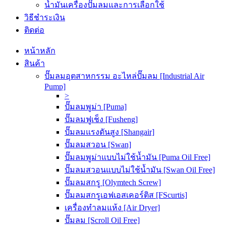
น้ำมันเครื่องปั๊มลมและการเลือกใช้
วิธีชำระเงิน
ติดต่อ
หน้าหลัก
สินค้า
ปั๊มลมอุตสาหกรรม อะไหล่ปั๊มลม [Industrial Air
Pump]
>
ปั๊มลมพูม่า [Puma]
ปั๊มลมฟูเช็ง [Fusheng]
ปั๊มลมแรงดันสูง [Shangair]
ปั๊มลมสวอน [Swan]
ปั๊มลมพูม่าแบบไม่ใช้น้ำมัน [Puma Oil Free]
ปั๊มลมสวอนแบบไม่ใช้น้ำมัน [Swan Oil Free]
ปั๊มลมสกรู [Olymtech Screw]
ปั๊มลมสกรูเอฟเอสเคอร์ติส [FScurtis]
เครื่องทำลมแห้ง [Air Dryer]
ปั๊มลม [Scroll Oil Free]