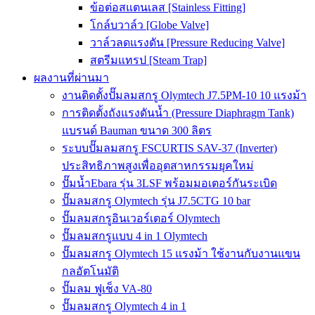
ข้อต่อสแตนเลส [Stainless Fitting]
โกล์บวาล์ว [Globe Valve]
วาล์วลดแรงดัน [Pressure Reducing Valve]
สตรีมแทรป [Steam Trap]
ผลงานที่ผ่านมา
งานติดตั้งปั๊มลมสกรู Olymtech J7.5PM-10 10 แรงม้า
การติดตั้งถังแรงดันน้ำ (Pressure Diaphragm Tank)
แบรนด์ Bauman ขนาด 300 ลิตร
ระบบปั๊มลมสกรู FSCURTIS SAV-37 (Inverter)
ประสิทธิภาพสูงเพื่ออุตสาหกรรมยุคใหม่
ปั๊มน้ำEbara รุ่น 3LSF พร้อมมอเตอร์กันระเบิด
ปั๊มลมสกรู Olymtech รุ่น J7.5CTG 10 bar
ปั๊มลมสกรูอินเวอร์เตอร์ Olymtech
ปั๊มลมสกรูแบบ 4 in 1 Olymtech
ปั๊มลมสกรู Olymtech 15 แรงม้า ใช้งานกับงานแขน
กลอัตโนมัติ
ปั๊มลม ฟูเช็ง VA-80
ปั๊มลมสกรู Olymtech 4 in 1