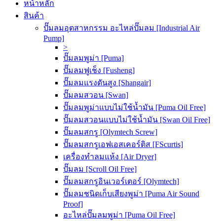
หน้าหลัก
สินค้า
ปั๊มลมอุตสาหกรรม อะไหล่ปั๊มลม [Industrial Air
Pump]
>
ปั๊มลมพูม่า [Puma]
ปั๊มลมฟูเช็ง [Fusheng]
ปั๊มลมแรงดันสูง [Shangair]
ปั๊มลมสวอน [Swan]
ปั๊มลมพูม่าแบบไม่ใช้น้ำมัน [Puma Oil Free]
ปั๊มลมสวอนแบบไม่ใช้น้ำมัน [Swan Oil Free]
ปั๊มลมสกรู [Olymtech Screw]
ปั๊มลมสกรูเอฟเอสเคอร์ติส [FScurtis]
เครื่องทำลมแห้ง [Air Dryer]
ปั๊มลม [Scroll Oil Free]
ปั๊มลมสกรูอินเวอร์เตอร์ [Olymtech]
ปั๊มลมชนิดเก็บเสียงพูม่า [Puma Air Sound
Proof]
อะไหล่ปั๊มลมพูม่า [Puma Oil Free]