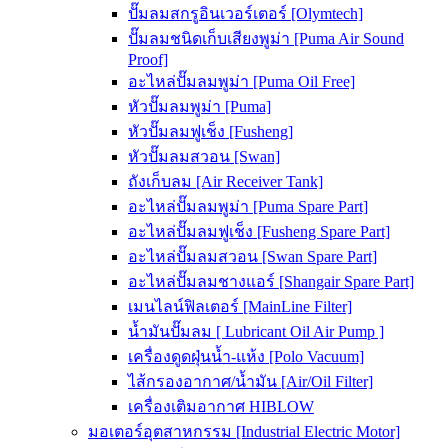
ปั๊มลมสกรูอินเวอร์เตอร์ [Olymtech]
ปั๊มลมชนิดเก็บเสียงพูม่า [Puma Air Sound
Proof]
อะไหล่ปั๊มลมพูม่า [Puma Oil Free]
หัวปั๊มลมพูม่า [Puma]
หัวปั๊มลมฟูเช็ง [Fusheng]
หัวปั๊มลมสวอน [Swan]
ถังเก็บลม [Air Receiver Tank]
อะไหล่ปั๊มลมพูม่า [Puma Spare Part]
อะไหล่ปั๊มลมฟูเช็ง [Fusheng Spare Part]
อะไหล่ปั๊มลมสวอน [Swan Spare Part]
อะไหล่ปั๊มลมชางแอร์ [Shangair Spare Part]
เมนไลน์ฟิลเตอร์ [MainLine Filter]
น้ำมันปั๊มลม [ Lubricant Oil Air Pump ]
เครื่องดูดฝุ่นน้ำ-แห้ง [Polo Vacuum]
ไส้กรองอากาศ/น้ำมัน [Air/Oil Filter]
เครื่องเติมอากาศ HIBLOW
มอเตอร์อุตสาหกรรม [Industrial Electric Motor]