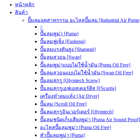
หน้าหลัก
สินค้า
ปั๊มลมอุตสาหกรรม อะไหล่ปั๊มลม [Industrial Air Pump
>
ปั๊มลมพูม่า [Puma]
ปั๊มลมฟูเช็ง [Fusheng]
ปั๊มลมแรงดันสูง [Shangair]
ปั๊มลมสวอน [Swan]
ปั๊มลมพูม่าแบบไม่ใช้น้ำมัน [Puma Oil Free]
ปั๊มลมสวอนแบบไม่ใช้น้ำมัน [Swan Oil Free]
ปั๊มลมสกรู [Olymtech Screw]
ปั๊มลมสกรูเอฟเอสเคอร์ติส [FScurtis]
เครื่องทำลมแห้ง [Air Dryer]
ปั๊มลม [Scroll Oil Free]
ปั๊มลมสกรูอินเวอร์เตอร์ [Olymtech]
ปั๊มลมชนิดเก็บเสียงพูม่า [Puma Air Sound Proof]
อะไหล่ปั๊มลมพูม่า [Puma Oil Free]
หัวปั๊มลมพูม่า [Puma]