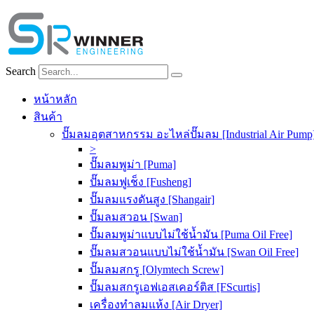
Skip
to
content
Search
หน้าหลัก
สินค้า
ปั๊มลมอุตสาหกรรม อะไหล่ปั๊มลม [Industrial Air Pump
>
ปั๊มลมพูม่า [Puma]
ปั๊มลมฟูเช็ง [Fusheng]
ปั๊มลมแรงดันสูง [Shangair]
ปั๊มลมสวอน [Swan]
ปั๊มลมพูม่าแบบไม่ใช้น้ำมัน [Puma Oil Free]
ปั๊มลมสวอนแบบไม่ใช้น้ำมัน [Swan Oil Free]
ปั๊มลมสกรู [Olymtech Screw]
ปั๊มลมสกรูเอฟเอสเคอร์ติส [FScurtis]
เครื่องทำลมแห้ง [Air Dryer]