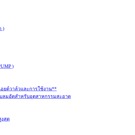
 )
PUMP )
ินอยด์วาล์วและการใช้งาน**
นระบบลมอัดสำหรับอุตสาหกรรมสะอาด
ูงสุด