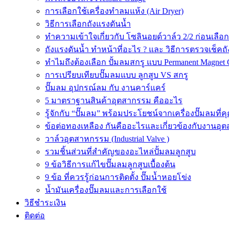
การเลือกใช้เครื่องทำลมแห้ง (Air Dryer)
วิธีการเลือกถังแรงดันน้ำ
ทำความเข้าใจเกี่ยวกับ โซลินอยด์วาล์ว 2/2 ก่อนเลือ
ถังแรงดันน้ำ ทำหน้าที่อะไร ? และ วิธีการตรวจเช็คถ
ทำไมถึงต้องเลือก ปั้มลมสกรู แบบ Permanent Magnet 
การเปรียบเทียบปั๊มลมแบบ ลูกสูบ VS สกรู
ปั๊มลม อุปกรณ์ลม กับ งานคาร์แคร์
5 มาตราฐานสินค้าอุตสากรรม คืออะไร
รู้จักกับ “ปั๊มลม” พร้อมประโยชน์จากเครื่องปั๊มลมที่
ข้อต่อทองเหลือง กันคืออะไรและเกี่ยวข้องกับงานอุ
วาล์วอุตสาหกรรม (Industrial Valve )
รวมชิ้นส่วนที่สำคัญของอะไหล่ปั้มลมลูกสูบ
9 ข้อวิธีการแก้ไขปั๊มลมลูกสูบเบื้องต้น
9 ข้อ ที่ควรรู้ก่อนการติดตั้ง ปั๊มน้ำหอยโข่ง
น้ำมันเครื่องปั๊มลมและการเลือกใช้
วิธีชำระเงิน
ติดต่อ