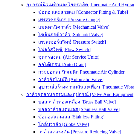
อุปกรณ์นิวเมติกและไฮดรอลิค [Pneumatic And Hydrau
ข้อต่อ และสายลม [Connector Fitting & Tube]
เพรสเชอร์เกจ [Pressure Gauge]
แมคคานิควาล์ว [Mechanical Valve]
โซลินอยด์วาล์ว [Solenoid Valve]
เพรสเชอร์สวิทช์ [Pressure Switch]
โฟลว์สวิทช์ [Flow Switch]
ชุดกรองลม (Air Service Unite)
ออโต้เดรน [Auto Drain]
กระบอกลมนิวเมติก Pneumatic Air Cylinder
วาล์วอัตโนมัติ [Automatic Valve]
อุปกรณ์สร้างความสั่นสะเทือน [Pneumatic Vibra
วาล์วอุตสาหกรรมและอุปกรณ์ [Valve And Equipment
บอลวาล์วทองเหลือง [Brass Ball Valve]
บอลวาล์วสแตนเลส [Stainless Ball Valve]
ข้อต่อสแตนเลส [Stainless Fitting]
โกล์บวาล์ว [Globe Valve]
วาล์วลดแรงดัน [Pressure Reducing Valve]