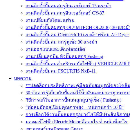
งานติดตั้งปั๊มลมสกรูอินเวอร์เตอร์ 15 แรงม้า
งานติดตั้งปั๊มลมสกรูอินเวอร์เตอร์ CY-37
งานเปลี่ยนถังไดอะแฟรม
งานติดตั้งปั๊มลมสกรู OLYMTECH OL22-8 ( 30 แรงม้า
งานติดตั้งปั๊มลม Olymtech 10 แรงม้า พร้อม Air Dryer
งานติดตั้งปั๊มลม สกรูฟูเช็ง 30 แรงม้า
งานออกแบบและเดินท่อลมอัด
งานเปลี่ยนลูกปืน หัวปั๊มลมสกรู Fusheng
งานติดตั้งปั๊มลมสำหรับรถบัสไฟฟ้า ( VEHICLE AIR 
งานติดตั้งปั้มลม FSCURTIS NxB-11
บทความ
**ปลดล็อกประสิทธิภาพ: คู่มือฉบับสมบูรณ์ของโซล
30 ข้อควรรู้เกี่ยวกับปั๊มลมไร้น้ำมันและมาตรฐา
วิธีการแก้ไขอาการปั๊มลมลูกสูบ ฟูเช็ง ( Fusheng )
“ท่อลมอัดอลูเนียมคุณภาพสูง – ทนทานกว่า 10 ปี”
การเลือกใช้งานปั๊มลมสกรูอย่างไรให้มีประสิทธิภาพส
มอเตอร์ไฟฟ้า Electric Motor คืออะไร ทำหน้าที่อะไร
เพรสเชอร์เกจ Pressure Guage