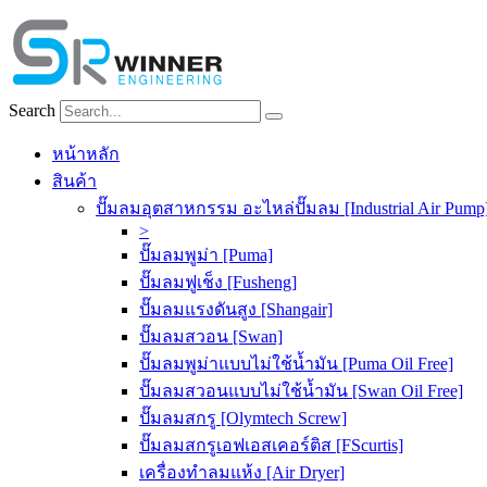
Skip
to
content
Search
หน้าหลัก
สินค้า
ปั๊มลมอุตสาหกรรม อะไหล่ปั๊มลม [Industrial Air Pump
>
ปั๊มลมพูม่า [Puma]
ปั๊มลมฟูเช็ง [Fusheng]
ปั๊มลมแรงดันสูง [Shangair]
ปั๊มลมสวอน [Swan]
ปั๊มลมพูม่าแบบไม่ใช้น้ำมัน [Puma Oil Free]
ปั๊มลมสวอนแบบไม่ใช้น้ำมัน [Swan Oil Free]
ปั๊มลมสกรู [Olymtech Screw]
ปั๊มลมสกรูเอฟเอสเคอร์ติส [FScurtis]
เครื่องทำลมแห้ง [Air Dryer]