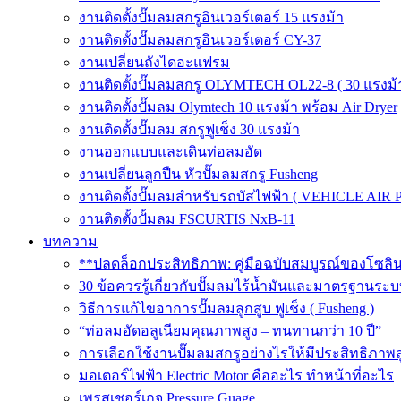
งานติดตั้งปั๊มลมสกรูอินเวอร์เตอร์ 15 แรงม้า
งานติดตั้งปั๊มลมสกรูอินเวอร์เตอร์ CY-37
งานเปลี่ยนถังไดอะแฟรม
งานติดตั้งปั๊มลมสกรู OLYMTECH OL22-8 ( 30 แรงม้า
งานติดตั้งปั๊มลม Olymtech 10 แรงม้า พร้อม Air Dryer
งานติดตั้งปั๊มลม สกรูฟูเช็ง 30 แรงม้า
งานออกแบบและเดินท่อลมอัด
งานเปลี่ยนลูกปืน หัวปั๊มลมสกรู Fusheng
งานติดตั้งปั๊มลมสำหรับรถบัสไฟฟ้า ( VEHICLE AIR 
งานติดตั้งปั้มลม FSCURTIS NxB-11
บทความ
**ปลดล็อกประสิทธิภาพ: คู่มือฉบับสมบูรณ์ของโซล
30 ข้อควรรู้เกี่ยวกับปั๊มลมไร้น้ำมันและมาตรฐา
วิธีการแก้ไขอาการปั๊มลมลูกสูบ ฟูเช็ง ( Fusheng )
“ท่อลมอัดอลูเนียมคุณภาพสูง – ทนทานกว่า 10 ปี”
การเลือกใช้งานปั๊มลมสกรูอย่างไรให้มีประสิทธิภาพส
มอเตอร์ไฟฟ้า Electric Motor คืออะไร ทำหน้าที่อะไร
เพรสเชอร์เกจ Pressure Guage