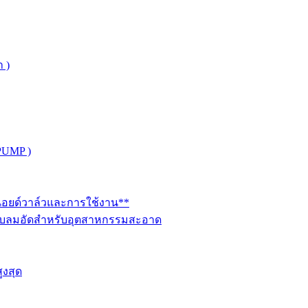
 )
PUMP )
ินอยด์วาล์วและการใช้งาน**
นระบบลมอัดสำหรับอุตสาหกรรมสะอาด
ูงสุด