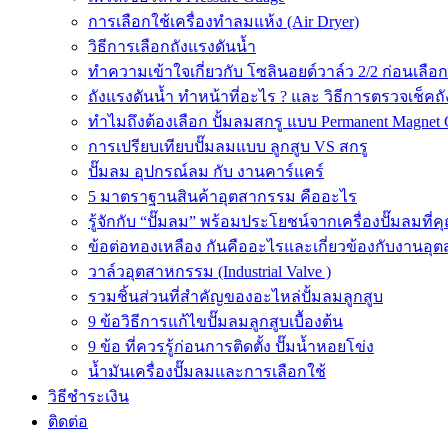
การเลือกใช้เครื่องทำลมแห้ง (Air Dryer)
วิธีการเลือกถังแรงดันน้ำ
ทำความเข้าใจเกี่ยวกับ โซลินอยด์วาล์ว 2/2 ก่อนเลือ
ถังแรงดันน้ำ ทำหน้าที่อะไร ? และ วิธีการตรวจเช็คถ
ทำไมถึงต้องเลือก ปั้มลมสกรู แบบ Permanent Magnet 
การเปรียบเทียบปั๊มลมแบบ ลูกสูบ VS สกรู
ปั๊มลม อุปกรณ์ลม กับ งานคาร์แคร์
5 มาตราฐานสินค้าอุตสากรรม คืออะไร
รู้จักกับ “ปั๊มลม” พร้อมประโยชน์จากเครื่องปั๊มลมที่
ข้อต่อทองเหลือง กันคืออะไรและเกี่ยวข้องกับงานอุ
วาล์วอุตสาหกรรม (Industrial Valve )
รวมชิ้นส่วนที่สำคัญของอะไหล่ปั้มลมลูกสูบ
9 ข้อวิธีการแก้ไขปั๊มลมลูกสูบเบื้องต้น
9 ข้อ ที่ควรรู้ก่อนการติดตั้ง ปั๊มน้ำหอยโข่ง
น้ำมันเครื่องปั๊มลมและการเลือกใช้
วิธีชำระเงิน
ติดต่อ