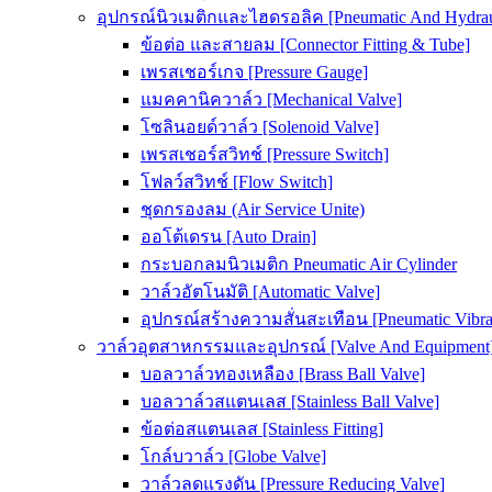
อุปกรณ์นิวเมติกและไฮดรอลิค [Pneumatic And Hydrau
ข้อต่อ และสายลม [Connector Fitting & Tube]
เพรสเชอร์เกจ [Pressure Gauge]
แมคคานิควาล์ว [Mechanical Valve]
โซลินอยด์วาล์ว [Solenoid Valve]
เพรสเชอร์สวิทช์ [Pressure Switch]
โฟลว์สวิทช์ [Flow Switch]
ชุดกรองลม (Air Service Unite)
ออโต้เดรน [Auto Drain]
กระบอกลมนิวเมติก Pneumatic Air Cylinder
วาล์วอัตโนมัติ [Automatic Valve]
อุปกรณ์สร้างความสั่นสะเทือน [Pneumatic Vibra
วาล์วอุตสาหกรรมและอุปกรณ์ [Valve And Equipment
บอลวาล์วทองเหลือง [Brass Ball Valve]
บอลวาล์วสแตนเลส [Stainless Ball Valve]
ข้อต่อสแตนเลส [Stainless Fitting]
โกล์บวาล์ว [Globe Valve]
วาล์วลดแรงดัน [Pressure Reducing Valve]