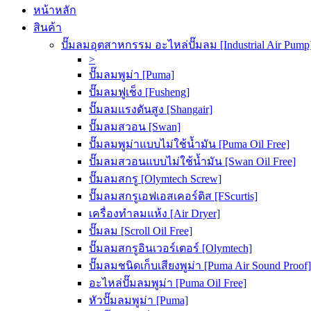
หน้าหลัก
สินค้า
ปั๊มลมอุตสาหกรรม อะไหล่ปั๊มลม [Industrial Air Pump
>
ปั๊มลมพูม่า [Puma]
ปั๊มลมฟูเช็ง [Fusheng]
ปั๊มลมแรงดันสูง [Shangair]
ปั๊มลมสวอน [Swan]
ปั๊มลมพูม่าแบบไม่ใช้น้ำมัน [Puma Oil Free]
ปั๊มลมสวอนแบบไม่ใช้น้ำมัน [Swan Oil Free]
ปั๊มลมสกรู [Olymtech Screw]
ปั๊มลมสกรูเอฟเอสเคอร์ติส [FScurtis]
เครื่องทำลมแห้ง [Air Dryer]
ปั๊มลม [Scroll Oil Free]
ปั๊มลมสกรูอินเวอร์เตอร์ [Olymtech]
ปั๊มลมชนิดเก็บเสียงพูม่า [Puma Air Sound Proof]
อะไหล่ปั๊มลมพูม่า [Puma Oil Free]
หัวปั๊มลมพูม่า [Puma]