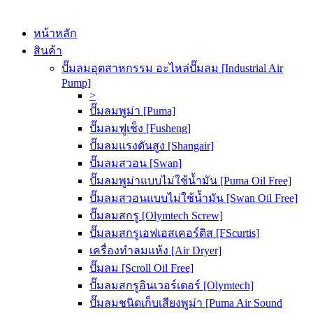
หน้าหลัก
สินค้า
ปั๊มลมอุตสาหกรรม อะไหล่ปั๊มลม [Industrial Air
Pump]
>
ปั๊มลมพูม่า [Puma]
ปั๊มลมฟูเช็ง [Fusheng]
ปั๊มลมแรงดันสูง [Shangair]
ปั๊มลมสวอน [Swan]
ปั๊มลมพูม่าแบบไม่ใช้น้ำมัน [Puma Oil Free]
ปั๊มลมสวอนแบบไม่ใช้น้ำมัน [Swan Oil Free]
ปั๊มลมสกรู [Olymtech Screw]
ปั๊มลมสกรูเอฟเอสเคอร์ติส [FScurtis]
เครื่องทำลมแห้ง [Air Dryer]
ปั๊มลม [Scroll Oil Free]
ปั๊มลมสกรูอินเวอร์เตอร์ [Olymtech]
ปั๊มลมชนิดเก็บเสียงพูม่า [Puma Air Sound