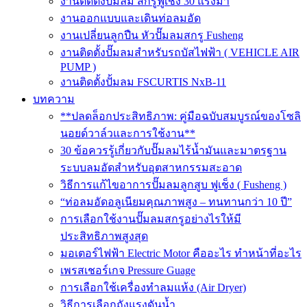
งานติดตั้งปั๊มลม สกรูฟูเช็ง 30 แรงม้า
งานออกแบบและเดินท่อลมอัด
งานเปลี่ยนลูกปืน หัวปั๊มลมสกรู Fusheng
งานติดตั้งปั๊มลมสำหรับรถบัสไฟฟ้า ( VEHICLE AIR
PUMP )
งานติดตั้งปั้มลม FSCURTIS NxB-11
บทความ
**ปลดล็อกประสิทธิภาพ: คู่มือฉบับสมบูรณ์ของโซลิ
นอยด์วาล์วและการใช้งาน**
30 ข้อควรรู้เกี่ยวกับปั๊มลมไร้น้ำมันและมาตรฐาน
ระบบลมอัดสำหรับอุตสาหกรรมสะอาด
วิธีการแก้ไขอาการปั๊มลมลูกสูบ ฟูเช็ง ( Fusheng )
“ท่อลมอัดอลูเนียมคุณภาพสูง – ทนทานกว่า 10 ปี”
การเลือกใช้งานปั๊มลมสกรูอย่างไรให้มี
ประสิทธิภาพสูงสุด
มอเตอร์ไฟฟ้า Electric Motor คืออะไร ทำหน้าที่อะไร
เพรสเชอร์เกจ Pressure Guage
การเลือกใช้เครื่องทำลมแห้ง (Air Dryer)
วิธีการเลือกถังแรงดันน้ำ