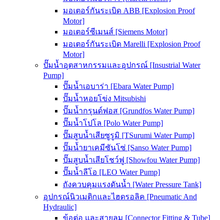
มอเตอร์กันระเบิด ABB [Explosion Proof
Motor]
มอเตอร์ซีเมนส์ [Siemens Motor]
มอเตอร์กันระเบิด Marelli [Explosion Proof
Motor]
ปั๊มน้ำอุตสาหกรรมและอุปกรณ์ [Insustrial Water
Pump]
ปั๊มน้ำเอบาร่า [Ebara Water Pump]
ปั๊มน้ำหอยโข่ง Mitsubishi
ปั๊มน้ำกรุนด์ฟอส [Grundfos Water Pump]
ปั๊มน้ำโปโล [Polo Water Pump]
ปั๊มสูบน้ำเสียซูรูมิ [TSurumi Water Pump]
ปั๊มน้ำยาเคมีซันโซ่ [Sanso Water Pump]
ปั๊มสูบน้ำเสียโชว์ฟู [Showfou Water Pump]
ปั๊มน้ำลีโอ [LEO Water Pump]
ถังควบคุมแรงดันน้ำ [Water Pressure Tank]
อุปกรณ์นิวเมติกและไฮดรอลิค [Pneumatic And
Hydraulic]
ข้อต่อ และสายลม [Connector Fitting & Tube]