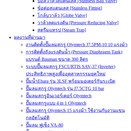
บอลวาล์วสแตนเลส [Stainless Ball Valve]
ข้อต่อสแตนเลส [Stainless Fitting]
โกล์บวาล์ว [Globe Valve]
วาล์วลดแรงดัน [Pressure Reducing Valve]
สตรีมแทรป [Steam Trap]
ผลงานที่ผ่านมา
งานติดตั้งปั๊มลมสกรู Olymtech J7.5PM-10 10 แรงม้า
การติดตั้งถังแรงดันน้ำ (Pressure Diaphragm Tank)
แบรนด์ Bauman ขนาด 300 ลิตร
ระบบปั๊มลมสกรู FSCURTIS SAV-37 (Inverter)
ประสิทธิภาพสูงเพื่ออุตสาหกรรมยุคใหม่
ปั๊มน้ำEbara รุ่น 3LSF พร้อมมอเตอร์กันระเบิด
ปั๊มลมสกรู Olymtech รุ่น J7.5CTG 10 bar
ปั๊มลมสกรูอินเวอร์เตอร์ Olymtech
ปั๊มลมสกรูแบบ 4 in 1 Olymtech
ปั๊มลมสกรู Olymtech 15 แรงม้า ใช้งานกับงานแขน
กลอัตโนมัติ
ปั๊มลม ฟูเช็ง VA-80