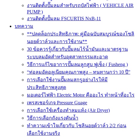
งานติดตั้งปั๊มลมสำหรับรถบัสไฟฟ้า ( VEHICLE AIR
PUMP )
งานติดตั้งปั้มลม FSCURTIS NxB-11
บทความ
**ปลดล็อกประสิทธิภาพ: คู่มือฉบับสมบูรณ์ของโซลิ
นอยด์วาล์วและการใช้งาน**
30 ข้อควรรู้เกี่ยวกับปั๊มลมไร้น้ำมันและมาตรฐาน
ระบบลมอัดสำหรับอุตสาหกรรมสะอาด
วิธีการแก้ไขอาการปั๊มลมลูกสูบ ฟูเช็ง ( Fusheng )
“ท่อลมอัดอลูเนียมคุณภาพสูง – ทนทานกว่า 10 ปี”
การเลือกใช้งานปั๊มลมสกรูอย่างไรให้มี
ประสิทธิภาพสูงสุด
มอเตอร์ไฟฟ้า Electric Motor คืออะไร ทำหน้าที่อะไร
เพรสเชอร์เกจ Pressure Guage
การเลือกใช้เครื่องทำลมแห้ง (Air Dryer)
วิธีการเลือกถังแรงดันน้ำ
ทำความเข้าใจเกี่ยวกับ โซลินอยด์วาล์ว 2/2 ก่อน
เลือกใช้งานจริง