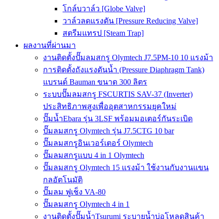
โกล์บวาล์ว [Globe Valve]
วาล์วลดแรงดัน [Pressure Reducing Valve]
สตรีมแทรป [Steam Trap]
ผลงานที่ผ่านมา
งานติดตั้งปั๊มลมสกรู Olymtech J7.5PM-10 10 แรงม้า
การติดตั้งถังแรงดันน้ำ (Pressure Diaphragm Tank)
แบรนด์ Bauman ขนาด 300 ลิตร
ระบบปั๊มลมสกรู FSCURTIS SAV-37 (Inverter)
ประสิทธิภาพสูงเพื่ออุตสาหกรรมยุคใหม่
ปั๊มน้ำEbara รุ่น 3LSF พร้อมมอเตอร์กันระเบิด
ปั๊มลมสกรู Olymtech รุ่น J7.5CTG 10 bar
ปั๊มลมสกรูอินเวอร์เตอร์ Olymtech
ปั๊มลมสกรูแบบ 4 in 1 Olymtech
ปั๊มลมสกรู Olymtech 15 แรงม้า ใช้งานกับงานแขน
กลอัตโนมัติ
ปั๊มลม ฟูเช็ง VA-80
ปั๊มลมสกรู Olymtech 4 in 1
งานติดตั้งปั๊มน้ำTsurumi ระบายน้ำบ่อโหลดสินค้า