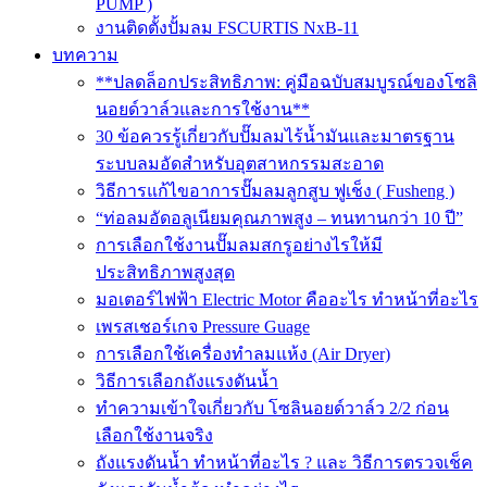
PUMP )
งานติดตั้งปั้มลม FSCURTIS NxB-11
บทความ
**ปลดล็อกประสิทธิภาพ: คู่มือฉบับสมบูรณ์ของโซลิ
นอยด์วาล์วและการใช้งาน**
30 ข้อควรรู้เกี่ยวกับปั๊มลมไร้น้ำมันและมาตรฐาน
ระบบลมอัดสำหรับอุตสาหกรรมสะอาด
วิธีการแก้ไขอาการปั๊มลมลูกสูบ ฟูเช็ง ( Fusheng )
“ท่อลมอัดอลูเนียมคุณภาพสูง – ทนทานกว่า 10 ปี”
การเลือกใช้งานปั๊มลมสกรูอย่างไรให้มี
ประสิทธิภาพสูงสุด
มอเตอร์ไฟฟ้า Electric Motor คืออะไร ทำหน้าที่อะไร
เพรสเชอร์เกจ Pressure Guage
การเลือกใช้เครื่องทำลมแห้ง (Air Dryer)
วิธีการเลือกถังแรงดันน้ำ
ทำความเข้าใจเกี่ยวกับ โซลินอยด์วาล์ว 2/2 ก่อน
เลือกใช้งานจริง
ถังแรงดันน้ำ ทำหน้าที่อะไร ? และ วิธีการตรวจเช็ค