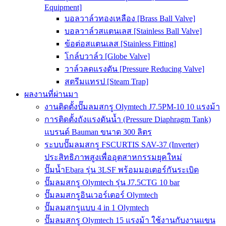
Equipment]
บอลวาล์วทองเหลือง [Brass Ball Valve]
บอลวาล์วสแตนเลส [Stainless Ball Valve]
ข้อต่อสแตนเลส [Stainless Fitting]
โกล์บวาล์ว [Globe Valve]
วาล์วลดแรงดัน [Pressure Reducing Valve]
สตรีมแทรป [Steam Trap]
ผลงานที่ผ่านมา
งานติดตั้งปั๊มลมสกรู Olymtech J7.5PM-10 10 แรงม้า
การติดตั้งถังแรงดันน้ำ (Pressure Diaphragm Tank)
แบรนด์ Bauman ขนาด 300 ลิตร
ระบบปั๊มลมสกรู FSCURTIS SAV-37 (Inverter)
ประสิทธิภาพสูงเพื่ออุตสาหกรรมยุคใหม่
ปั๊มน้ำEbara รุ่น 3LSF พร้อมมอเตอร์กันระเบิด
ปั๊มลมสกรู Olymtech รุ่น J7.5CTG 10 bar
ปั๊มลมสกรูอินเวอร์เตอร์ Olymtech
ปั๊มลมสกรูแบบ 4 in 1 Olymtech
ปั๊มลมสกรู Olymtech 15 แรงม้า ใช้งานกับงานแขน