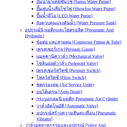
ปั๊มน้ำยาเคมีซันโซ่ [Sanso Water Pump]
ปั๊มสูบน้ำเสียโชว์ฟู [Showfou Water Pump]
ปั๊มน้ำลีโอ [LEO Water Pump]
ถังควบคุมแรงดันน้ำ [Water Pressure Tank]
อุปกรณ์นิวเมติกและไฮดรอลิค [Pneumatic And
Hydraulic]
ข้อต่อ และสายลม [Connector Fitting & Tube]
เพรสเชอร์เกจ [Pressure Gauge]
แมคคานิควาล์ว [Mechanical Valve]
โซลินอยด์วาล์ว [Solenoid Valve]
เพรสเชอร์สวิทช์ [Pressure Switch]
โฟลว์สวิทช์ [Flow Switch]
ชุดกรองลม (Air Service Unite)
ออโต้เดรน [Auto Drain]
กระบอกลมนิวเมติก Pneumatic Air Cylinder
วาล์วอัตโนมัติ [Automatic Valve]
อุปกรณ์สร้างความสั่นสะเทือน [Pneumatic
Vibrator]
วาล์วอุตสาหกรรมและอุปกรณ์ [Valve And