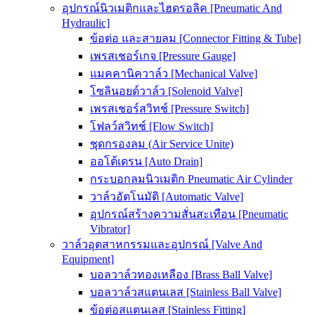
อุปกรณ์นิวเมติกและไฮดรอลิค [Pneumatic And
Hydraulic]
ข้อต่อ และสายลม [Connector Fitting & Tube]
เพรสเชอร์เกจ [Pressure Gauge]
แมคคานิควาล์ว [Mechanical Valve]
โซลินอยด์วาล์ว [Solenoid Valve]
เพรสเชอร์สวิทช์ [Pressure Switch]
โฟลว์สวิทช์ [Flow Switch]
ชุดกรองลม (Air Service Unite)
ออโต้เดรน [Auto Drain]
กระบอกลมนิวเมติก Pneumatic Air Cylinder
วาล์วอัตโนมัติ [Automatic Valve]
อุปกรณ์สร้างความสั่นสะเทือน [Pneumatic
Vibrator]
วาล์วอุตสาหกรรมและอุปกรณ์ [Valve And
Equipment]
บอลวาล์วทองเหลือง [Brass Ball Valve]
บอลวาล์วสแตนเลส [Stainless Ball Valve]
ข้อต่อสแตนเลส [Stainless Fitting]