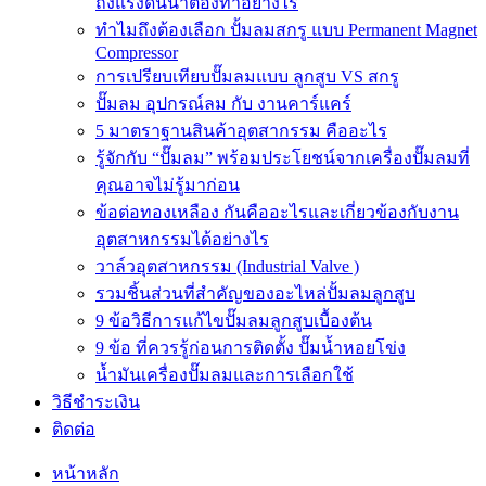
ถังแรงดันน้ำต้องทำอย่างไร
ทำไมถึงต้องเลือก ปั้มลมสกรู แบบ Permanent Magnet
Compressor
การเปรียบเทียบปั๊มลมแบบ ลูกสูบ VS สกรู
ปั๊มลม อุปกรณ์ลม กับ งานคาร์แคร์
5 มาตราฐานสินค้าอุตสากรรม คืออะไร
รู้จักกับ “ปั๊มลม” พร้อมประโยชน์จากเครื่องปั๊มลมที่
คุณอาจไม่รู้มาก่อน
ข้อต่อทองเหลือง กันคืออะไรและเกี่ยวข้องกับงาน
อุตสาหกรรมได้อย่างไร
วาล์วอุตสาหกรรม (Industrial Valve )
รวมชิ้นส่วนที่สำคัญของอะไหล่ปั้มลมลูกสูบ
9 ข้อวิธีการแก้ไขปั๊มลมลูกสูบเบื้องต้น
9 ข้อ ที่ควรรู้ก่อนการติดตั้ง ปั๊มน้ำหอยโข่ง
น้ำมันเครื่องปั๊มลมและการเลือกใช้
วิธีชำระเงิน
ติดต่อ
หน้าหลัก