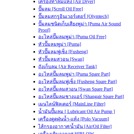
เครื่องทำลมแห้ง [Air Dryer]
ปั๊มลม [Scroll Oil Free]
ปั๊มลมสกรูอินเวอร์เตอร์ [Olymtech]
ปั๊มลมชนิดเก็บเสียงพูม่า [Puma Air Sound
Proof]
อะไหล่ปั๊มลมพูม่า [Puma Oil Free]
หัวปั๊มลมพูม่า [Puma]
หัวปั๊มลมฟูเช็ง [Fusheng]
หัวปั๊มลมสวอน [Swan]
ถังเก็บลม [Air Receiver Tank]
อะไหล่ปั๊มลมพูม่า [Puma Spare Part]
อะไหล่ปั๊มลมฟูเช็ง [Fusheng Spare Part]
อะไหล่ปั๊มลมสวอน [Swan Spare Part]
อะไหล่ปั๊มลมชางแอร์ [Shangair Spare Part]
เมนไลน์ฟิลเตอร์ [MainLine Filter]
น้ำมันปั๊มลม [ Lubricant Oil Air Pump ]
เครื่องดูดฝุ่นน้ำ-แห้ง [Polo Vacuum]
ไส้กรองอากาศ/น้ำมัน [Air/Oil Filter]
เครื่องเติมอากาศ HIBLOW