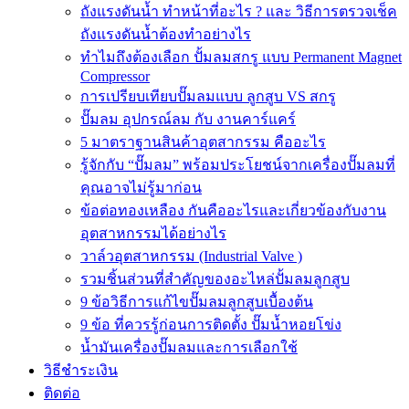
ถังแรงดันน้ำ ทำหน้าที่อะไร ? และ วิธีการตรวจเช็ค
ถังแรงดันน้ำต้องทำอย่างไร
ทำไมถึงต้องเลือก ปั้มลมสกรู แบบ Permanent Magnet
Compressor
การเปรียบเทียบปั๊มลมแบบ ลูกสูบ VS สกรู
ปั๊มลม อุปกรณ์ลม กับ งานคาร์แคร์
5 มาตราฐานสินค้าอุตสากรรม คืออะไร
รู้จักกับ “ปั๊มลม” พร้อมประโยชน์จากเครื่องปั๊มลมที่
คุณอาจไม่รู้มาก่อน
ข้อต่อทองเหลือง กันคืออะไรและเกี่ยวข้องกับงาน
อุตสาหกรรมได้อย่างไร
วาล์วอุตสาหกรรม (Industrial Valve )
รวมชิ้นส่วนที่สำคัญของอะไหล่ปั้มลมลูกสูบ
9 ข้อวิธีการแก้ไขปั๊มลมลูกสูบเบื้องต้น
9 ข้อ ที่ควรรู้ก่อนการติดตั้ง ปั๊มน้ำหอยโข่ง
น้ำมันเครื่องปั๊มลมและการเลือกใช้
วิธีชำระเงิน
ติดต่อ