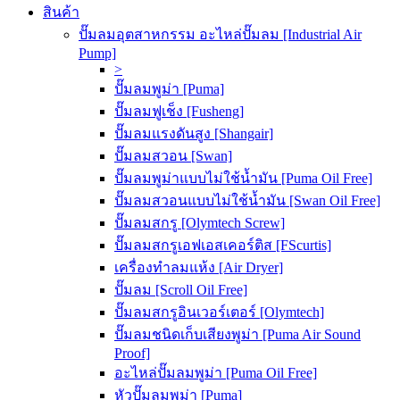
สินค้า
ปั๊มลมอุตสาหกรรม อะไหล่ปั๊มลม [Industrial Air
Pump]
>
ปั๊มลมพูม่า [Puma]
ปั๊มลมฟูเช็ง [Fusheng]
ปั๊มลมแรงดันสูง [Shangair]
ปั๊มลมสวอน [Swan]
ปั๊มลมพูม่าแบบไม่ใช้น้ำมัน [Puma Oil Free]
ปั๊มลมสวอนแบบไม่ใช้น้ำมัน [Swan Oil Free]
ปั๊มลมสกรู [Olymtech Screw]
ปั๊มลมสกรูเอฟเอสเคอร์ติส [FScurtis]
เครื่องทำลมแห้ง [Air Dryer]
ปั๊มลม [Scroll Oil Free]
ปั๊มลมสกรูอินเวอร์เตอร์ [Olymtech]
ปั๊มลมชนิดเก็บเสียงพูม่า [Puma Air Sound
Proof]
อะไหล่ปั๊มลมพูม่า [Puma Oil Free]
หัวปั๊มลมพูม่า [Puma]