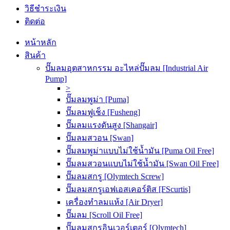
วิธีชำระเงิน
ติดต่อ
หน้าหลัก
สินค้า
ปั๊มลมอุตสาหกรรม อะไหล่ปั๊มลม [Industrial Air
Pump]
>
ปั๊มลมพูม่า [Puma]
ปั๊มลมฟูเช็ง [Fusheng]
ปั๊มลมแรงดันสูง [Shangair]
ปั๊มลมสวอน [Swan]
ปั๊มลมพูม่าแบบไม่ใช้น้ำมัน [Puma Oil Free]
ปั๊มลมสวอนแบบไม่ใช้น้ำมัน [Swan Oil Free]
ปั๊มลมสกรู [Olymtech Screw]
ปั๊มลมสกรูเอฟเอสเคอร์ติส [FScurtis]
เครื่องทำลมแห้ง [Air Dryer]
ปั๊มลม [Scroll Oil Free]
ปั๊มลมสกรูอินเวอร์เตอร์ [Olymtech]