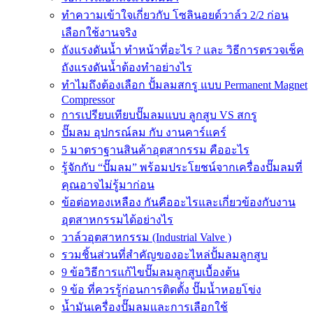
ทำความเข้าใจเกี่ยวกับ โซลินอยด์วาล์ว 2/2 ก่อน
เลือกใช้งานจริง
ถังแรงดันน้ำ ทำหน้าที่อะไร ? และ วิธีการตรวจเช็ค
ถังแรงดันน้ำต้องทำอย่างไร
ทำไมถึงต้องเลือก ปั้มลมสกรู แบบ Permanent Magnet
Compressor
การเปรียบเทียบปั๊มลมแบบ ลูกสูบ VS สกรู
ปั๊มลม อุปกรณ์ลม กับ งานคาร์แคร์
5 มาตราฐานสินค้าอุตสากรรม คืออะไร
รู้จักกับ “ปั๊มลม” พร้อมประโยชน์จากเครื่องปั๊มลมที่
คุณอาจไม่รู้มาก่อน
ข้อต่อทองเหลือง กันคืออะไรและเกี่ยวข้องกับงาน
อุตสาหกรรมได้อย่างไร
วาล์วอุตสาหกรรม (Industrial Valve )
รวมชิ้นส่วนที่สำคัญของอะไหล่ปั้มลมลูกสูบ
9 ข้อวิธีการแก้ไขปั๊มลมลูกสูบเบื้องต้น
9 ข้อ ที่ควรรู้ก่อนการติดตั้ง ปั๊มน้ำหอยโข่ง
น้ำมันเครื่องปั๊มลมและการเลือกใช้