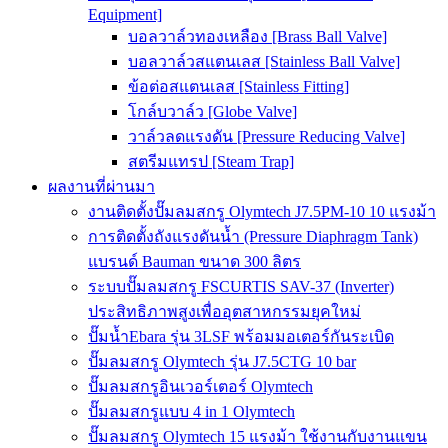
Equipment]
บอลวาล์วทองเหลือง [Brass Ball Valve]
บอลวาล์วสแตนเลส [Stainless Ball Valve]
ข้อต่อสแตนเลส [Stainless Fitting]
โกล์บวาล์ว [Globe Valve]
วาล์วลดแรงดัน [Pressure Reducing Valve]
สตรีมแทรป [Steam Trap]
ผลงานที่ผ่านมา
งานติดตั้งปั๊มลมสกรู Olymtech J7.5PM-10 10 แรงม้า
การติดตั้งถังแรงดันน้ำ (Pressure Diaphragm Tank)
แบรนด์ Bauman ขนาด 300 ลิตร
ระบบปั๊มลมสกรู FSCURTIS SAV-37 (Inverter)
ประสิทธิภาพสูงเพื่ออุตสาหกรรมยุคใหม่
ปั๊มน้ำEbara รุ่น 3LSF พร้อมมอเตอร์กันระเบิด
ปั๊มลมสกรู Olymtech รุ่น J7.5CTG 10 bar
ปั๊มลมสกรูอินเวอร์เตอร์ Olymtech
ปั๊มลมสกรูแบบ 4 in 1 Olymtech
ปั๊มลมสกรู Olymtech 15 แรงม้า ใช้งานกับงานแขน