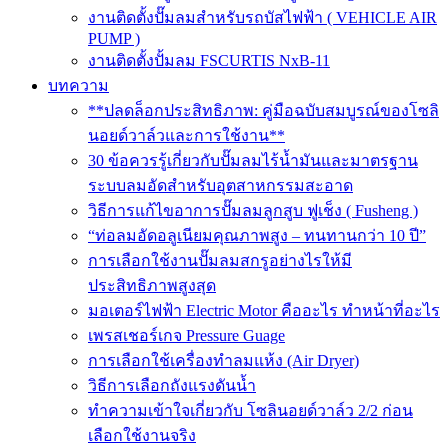
งานติดตั้งปั๊มลมสำหรับรถบัสไฟฟ้า ( VEHICLE AIR
PUMP )
งานติดตั้งปั้มลม FSCURTIS NxB-11
บทความ
**ปลดล็อกประสิทธิภาพ: คู่มือฉบับสมบูรณ์ของโซลิ
นอยด์วาล์วและการใช้งาน**
30 ข้อควรรู้เกี่ยวกับปั๊มลมไร้น้ำมันและมาตรฐาน
ระบบลมอัดสำหรับอุตสาหกรรมสะอาด
วิธีการแก้ไขอาการปั๊มลมลูกสูบ ฟูเช็ง ( Fusheng )
“ท่อลมอัดอลูเนียมคุณภาพสูง – ทนทานกว่า 10 ปี”
การเลือกใช้งานปั๊มลมสกรูอย่างไรให้มี
ประสิทธิภาพสูงสุด
มอเตอร์ไฟฟ้า Electric Motor คืออะไร ทำหน้าที่อะไร
เพรสเชอร์เกจ Pressure Guage
การเลือกใช้เครื่องทำลมแห้ง (Air Dryer)
วิธีการเลือกถังแรงดันน้ำ
ทำความเข้าใจเกี่ยวกับ โซลินอยด์วาล์ว 2/2 ก่อน
เลือกใช้งานจริง