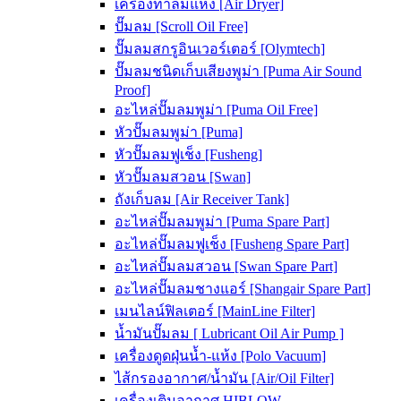
เครื่องทำลมแห้ง [Air Dryer]
ปั๊มลม [Scroll Oil Free]
ปั๊มลมสกรูอินเวอร์เตอร์ [Olymtech]
ปั๊มลมชนิดเก็บเสียงพูม่า [Puma Air Sound
Proof]
อะไหล่ปั๊มลมพูม่า [Puma Oil Free]
หัวปั๊มลมพูม่า [Puma]
หัวปั๊มลมฟูเช็ง [Fusheng]
หัวปั๊มลมสวอน [Swan]
ถังเก็บลม [Air Receiver Tank]
อะไหล่ปั๊มลมพูม่า [Puma Spare Part]
อะไหล่ปั๊มลมฟูเช็ง [Fusheng Spare Part]
อะไหล่ปั๊มลมสวอน [Swan Spare Part]
อะไหล่ปั๊มลมชางแอร์ [Shangair Spare Part]
เมนไลน์ฟิลเตอร์ [MainLine Filter]
น้ำมันปั๊มลม [ Lubricant Oil Air Pump ]
เครื่องดูดฝุ่นน้ำ-แห้ง [Polo Vacuum]
ไส้กรองอากาศ/น้ำมัน [Air/Oil Filter]
เครื่องเติมอากาศ HIBLOW