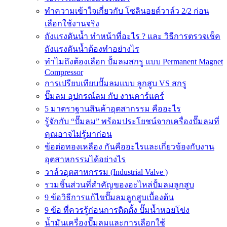
ทำความเข้าใจเกี่ยวกับ โซลินอยด์วาล์ว 2/2 ก่อน
เลือกใช้งานจริง
ถังแรงดันน้ำ ทำหน้าที่อะไร ? และ วิธีการตรวจเช็ค
ถังแรงดันน้ำต้องทำอย่างไร
ทำไมถึงต้องเลือก ปั้มลมสกรู แบบ Permanent Magnet
Compressor
การเปรียบเทียบปั๊มลมแบบ ลูกสูบ VS สกรู
ปั๊มลม อุปกรณ์ลม กับ งานคาร์แคร์
5 มาตราฐานสินค้าอุตสากรรม คืออะไร
รู้จักกับ “ปั๊มลม” พร้อมประโยชน์จากเครื่องปั๊มลมที่
คุณอาจไม่รู้มาก่อน
ข้อต่อทองเหลือง กันคืออะไรและเกี่ยวข้องกับงาน
อุตสาหกรรมได้อย่างไร
วาล์วอุตสาหกรรม (Industrial Valve )
รวมชิ้นส่วนที่สำคัญของอะไหล่ปั้มลมลูกสูบ
9 ข้อวิธีการแก้ไขปั๊มลมลูกสูบเบื้องต้น
9 ข้อ ที่ควรรู้ก่อนการติดตั้ง ปั๊มน้ำหอยโข่ง
น้ำมันเครื่องปั๊มลมและการเลือกใช้