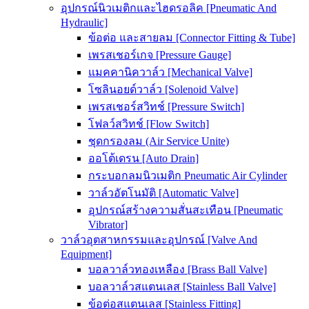
อุปกรณ์นิวเมติกและไฮดรอลิค [Pneumatic And
Hydraulic]
ข้อต่อ และสายลม [Connector Fitting & Tube]
เพรสเชอร์เกจ [Pressure Gauge]
แมคคานิควาล์ว [Mechanical Valve]
โซลินอยด์วาล์ว [Solenoid Valve]
เพรสเชอร์สวิทช์ [Pressure Switch]
โฟลว์สวิทช์ [Flow Switch]
ชุดกรองลม (Air Service Unite)
ออโต้เดรน [Auto Drain]
กระบอกลมนิวเมติก Pneumatic Air Cylinder
วาล์วอัตโนมัติ [Automatic Valve]
อุปกรณ์สร้างความสั่นสะเทือน [Pneumatic
Vibrator]
วาล์วอุตสาหกรรมและอุปกรณ์ [Valve And
Equipment]
บอลวาล์วทองเหลือง [Brass Ball Valve]
บอลวาล์วสแตนเลส [Stainless Ball Valve]
ข้อต่อสแตนเลส [Stainless Fitting]