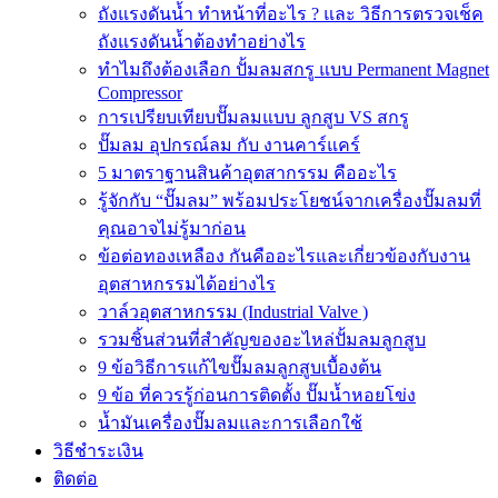
ถังแรงดันน้ำ ทำหน้าที่อะไร ? และ วิธีการตรวจเช็ค
ถังแรงดันน้ำต้องทำอย่างไร
ทำไมถึงต้องเลือก ปั้มลมสกรู แบบ Permanent Magnet
Compressor
การเปรียบเทียบปั๊มลมแบบ ลูกสูบ VS สกรู
ปั๊มลม อุปกรณ์ลม กับ งานคาร์แคร์
5 มาตราฐานสินค้าอุตสากรรม คืออะไร
รู้จักกับ “ปั๊มลม” พร้อมประโยชน์จากเครื่องปั๊มลมที่
คุณอาจไม่รู้มาก่อน
ข้อต่อทองเหลือง กันคืออะไรและเกี่ยวข้องกับงาน
อุตสาหกรรมได้อย่างไร
วาล์วอุตสาหกรรม (Industrial Valve )
รวมชิ้นส่วนที่สำคัญของอะไหล่ปั้มลมลูกสูบ
9 ข้อวิธีการแก้ไขปั๊มลมลูกสูบเบื้องต้น
9 ข้อ ที่ควรรู้ก่อนการติดตั้ง ปั๊มน้ำหอยโข่ง
น้ำมันเครื่องปั๊มลมและการเลือกใช้
วิธีชำระเงิน
ติดต่อ