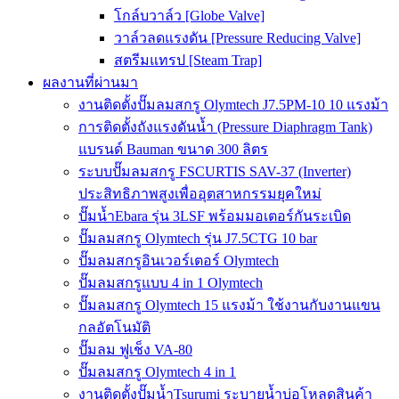
โกล์บวาล์ว [Globe Valve]
วาล์วลดแรงดัน [Pressure Reducing Valve]
สตรีมแทรป [Steam Trap]
ผลงานที่ผ่านมา
งานติดตั้งปั๊มลมสกรู Olymtech J7.5PM-10 10 แรงม้า
การติดตั้งถังแรงดันน้ำ (Pressure Diaphragm Tank)
แบรนด์ Bauman ขนาด 300 ลิตร
ระบบปั๊มลมสกรู FSCURTIS SAV-37 (Inverter)
ประสิทธิภาพสูงเพื่ออุตสาหกรรมยุคใหม่
ปั๊มน้ำEbara รุ่น 3LSF พร้อมมอเตอร์กันระเบิด
ปั๊มลมสกรู Olymtech รุ่น J7.5CTG 10 bar
ปั๊มลมสกรูอินเวอร์เตอร์ Olymtech
ปั๊มลมสกรูแบบ 4 in 1 Olymtech
ปั๊มลมสกรู Olymtech 15 แรงม้า ใช้งานกับงานแขน
กลอัตโนมัติ
ปั๊มลม ฟูเช็ง VA-80
ปั๊มลมสกรู Olymtech 4 in 1
งานติดตั้งปั๊มน้ำTsurumi ระบายน้ำบ่อโหลดสินค้า