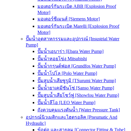
มอเตอร์กันระเบิด ABB [Explosion Proof
Motor]
มอเตอร์ซีเมนส์ [Siemens Motor]
มอเตอร์กันระเบิด Marelli [Explosion Proof
Motor]
ปั๊มน้ำอุตสาหกรรมและอุปกรณ์ [Insustrial Water
Pump]
ปั๊มน้ำเอบาร่า [Ebara Water Pump]
ปั๊มน้ำหอยโข่ง Mitsubishi
ปั๊มน้ำกรุนด์ฟอส [Grundfos Water Pump]
ปั๊มน้ำโปโล [Polo Water Pump]
ปั๊มสูบน้ำเสียซูรูมิ [TSurumi Water Pump]
ปั๊มน้ำยาเคมีซันโซ่ [Sanso Water Pump]
ปั๊มสูบน้ำเสียโชว์ฟู [Showfou Water Pump]
ปั๊มน้ำลีโอ [LEO Water Pump]
ถังควบคุมแรงดันน้ำ [Water Pressure Tank]
อุปกรณ์นิวเมติกและไฮดรอลิค [Pneumatic And
Hydraulic]
ข้อต่อ และสายลม [Connector Fitting & Tube]