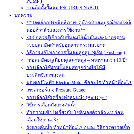
PUMP )
งานติดตั้งปั้มลม FSCURTIS NxB-11
บทความ
**ปลดล็อกประสิทธิภาพ: คู่มือฉบับสมบูรณ์ของโซลิ
นอยด์วาล์วและการใช้งาน**
30 ข้อควรรู้เกี่ยวกับปั๊มลมไร้น้ำมันและมาตรฐาน
ระบบลมอัดสำหรับอุตสาหกรรมสะอาด
วิธีการแก้ไขอาการปั๊มลมลูกสูบ ฟูเช็ง ( Fusheng )
“ท่อลมอัดอลูเนียมคุณภาพสูง – ทนทานกว่า 10 ปี”
การเลือกใช้งานปั๊มลมสกรูอย่างไรให้มี
ประสิทธิภาพสูงสุด
มอเตอร์ไฟฟ้า Electric Motor คืออะไร ทำหน้าที่อะไร
เพรสเชอร์เกจ Pressure Guage
การเลือกใช้เครื่องทำลมแห้ง (Air Dryer)
วิธีการเลือกถังแรงดันน้ำ
ทำความเข้าใจเกี่ยวกับ โซลินอยด์วาล์ว 2/2 ก่อน
เลือกใช้งานจริง
ถังแรงดันน้ำ ทำหน้าที่อะไร ? และ วิธีการตรวจเช็ค