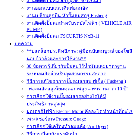
งานติดตั้งปั๊มลม สกรูฟูเช็ง 30 แรงม้า
งานออกแบบและเดินท่อลมอัด
งานเปลี่ยนลูกปืน หัวปั๊มลมสกรู Fusheng
งานติดตั้งปั๊มลมสำหรับรถบัสไฟฟ้า ( VEHICLE AIR
PUMP )
งานติดตั้งปั้มลม FSCURTIS NxB-11
บทความ
**ปลดล็อกประสิทธิภาพ: คู่มือฉบับสมบูรณ์ของโซลิ
นอยด์วาล์วและการใช้งาน**
30 ข้อควรรู้เกี่ยวกับปั๊มลมไร้น้ำมันและมาตรฐาน
ระบบลมอัดสำหรับอุตสาหกรรมสะอาด
วิธีการแก้ไขอาการปั๊มลมลูกสูบ ฟูเช็ง ( Fusheng )
“ท่อลมอัดอลูเนียมคุณภาพสูง – ทนทานกว่า 10 ปี”
การเลือกใช้งานปั๊มลมสกรูอย่างไรให้มี
ประสิทธิภาพสูงสุด
มอเตอร์ไฟฟ้า Electric Motor คืออะไร ทำหน้าที่อะไร
เพรสเชอร์เกจ Pressure Guage
การเลือกใช้เครื่องทำลมแห้ง (Air Dryer)
วิธีการเลือกถังแรงดันน้ำ