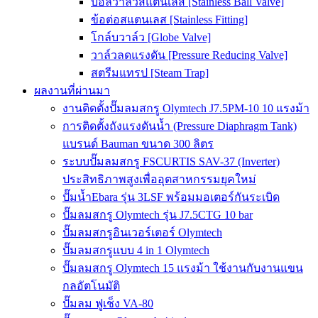
บอลวาล์วสแตนเลส [Stainless Ball Valve]
ข้อต่อสแตนเลส [Stainless Fitting]
โกล์บวาล์ว [Globe Valve]
วาล์วลดแรงดัน [Pressure Reducing Valve]
สตรีมแทรป [Steam Trap]
ผลงานที่ผ่านมา
งานติดตั้งปั๊มลมสกรู Olymtech J7.5PM-10 10 แรงม้า
การติดตั้งถังแรงดันน้ำ (Pressure Diaphragm Tank)
แบรนด์ Bauman ขนาด 300 ลิตร
ระบบปั๊มลมสกรู FSCURTIS SAV-37 (Inverter)
ประสิทธิภาพสูงเพื่ออุตสาหกรรมยุคใหม่
ปั๊มน้ำEbara รุ่น 3LSF พร้อมมอเตอร์กันระเบิด
ปั๊มลมสกรู Olymtech รุ่น J7.5CTG 10 bar
ปั๊มลมสกรูอินเวอร์เตอร์ Olymtech
ปั๊มลมสกรูแบบ 4 in 1 Olymtech
ปั๊มลมสกรู Olymtech 15 แรงม้า ใช้งานกับงานแขน
กลอัตโนมัติ
ปั๊มลม ฟูเช็ง VA-80