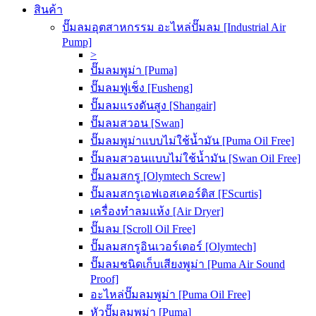
สินค้า
ปั๊มลมอุตสาหกรรม อะไหล่ปั๊มลม [Industrial Air
Pump]
>
ปั๊มลมพูม่า [Puma]
ปั๊มลมฟูเช็ง [Fusheng]
ปั๊มลมแรงดันสูง [Shangair]
ปั๊มลมสวอน [Swan]
ปั๊มลมพูม่าแบบไม่ใช้น้ำมัน [Puma Oil Free]
ปั๊มลมสวอนแบบไม่ใช้น้ำมัน [Swan Oil Free]
ปั๊มลมสกรู [Olymtech Screw]
ปั๊มลมสกรูเอฟเอสเคอร์ติส [FScurtis]
เครื่องทำลมแห้ง [Air Dryer]
ปั๊มลม [Scroll Oil Free]
ปั๊มลมสกรูอินเวอร์เตอร์ [Olymtech]
ปั๊มลมชนิดเก็บเสียงพูม่า [Puma Air Sound
Proof]
อะไหล่ปั๊มลมพูม่า [Puma Oil Free]
หัวปั๊มลมพูม่า [Puma]