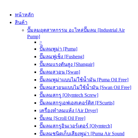
หน้าหลัก
สินค้า
ปั๊มลมอุตสาหกรรม อะไหล่ปั๊มลม [Industrial Air
Pump]
>
ปั๊มลมพูม่า [Puma]
ปั๊มลมฟูเช็ง [Fusheng]
ปั๊มลมแรงดันสูง [Shangair]
ปั๊มลมสวอน [Swan]
ปั๊มลมพูม่าแบบไม่ใช้น้ำมัน [Puma Oil Free]
ปั๊มลมสวอนแบบไม่ใช้น้ำมัน [Swan Oil Free]
ปั๊มลมสกรู [Olymtech Screw]
ปั๊มลมสกรูเอฟเอสเคอร์ติส [FScurtis]
เครื่องทำลมแห้ง [Air Dryer]
ปั๊มลม [Scroll Oil Free]
ปั๊มลมสกรูอินเวอร์เตอร์ [Olymtech]
ปั๊มลมชนิดเก็บเสียงพูม่า [Puma Air Sound