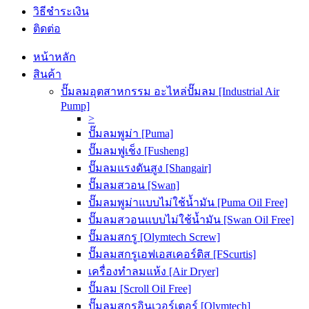
วิธีชำระเงิน
ติดต่อ
หน้าหลัก
สินค้า
ปั๊มลมอุตสาหกรรม อะไหล่ปั๊มลม [Industrial Air
Pump]
>
ปั๊มลมพูม่า [Puma]
ปั๊มลมฟูเช็ง [Fusheng]
ปั๊มลมแรงดันสูง [Shangair]
ปั๊มลมสวอน [Swan]
ปั๊มลมพูม่าแบบไม่ใช้น้ำมัน [Puma Oil Free]
ปั๊มลมสวอนแบบไม่ใช้น้ำมัน [Swan Oil Free]
ปั๊มลมสกรู [Olymtech Screw]
ปั๊มลมสกรูเอฟเอสเคอร์ติส [FScurtis]
เครื่องทำลมแห้ง [Air Dryer]
ปั๊มลม [Scroll Oil Free]
ปั๊มลมสกรูอินเวอร์เตอร์ [Olymtech]