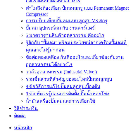
ถังแรงดันน้ำต้องทำอย่างไร
ทำไมถึงต้องเลือก ปั้มลมสกรู แบบ Permanent Magnet
Compressor
การเปรียบเทียบปั๊มลมแบบ ลูกสูบ VS สกรู
ปั๊มลม อุปกรณ์ลม กับ งานคาร์แคร์
5 มาตราฐานสินค้าอุตสากรรม คืออะไร
รู้จักกับ “ปั๊มลม” พร้อมประโยชน์จากเครื่องปั๊มลมที่
คุณอาจไม่รู้มาก่อน
ข้อต่อทองเหลือง กันคืออะไรและเกี่ยวข้องกับงาน
อุตสาหกรรมได้อย่างไร
วาล์วอุตสาหกรรม (Industrial Valve )
รวมชิ้นส่วนที่สำคัญของอะไหล่ปั้มลมลูกสูบ
9 ข้อวิธีการแก้ไขปั๊มลมลูกสูบเบื้องต้น
9 ข้อ ที่ควรรู้ก่อนการติดตั้ง ปั๊มน้ำหอยโข่ง
น้ำมันเครื่องปั๊มลมและการเลือกใช้
วิธีชำระเงิน
ติดต่อ
หน้าหลัก