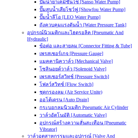
ปั๊มน้ำยาเคมีซันโซ่ [Sanso Water Pump]
ปั๊มสูบน้ำเสียโชว์ฟู [Showfou Water Pump]
ปั๊มน้ำลีโอ [LEO Water Pump]
ถังควบคุมแรงดันน้ำ [Water Pressure Tank]
อุปกรณ์นิวเมติกและไฮดรอลิค [Pneumatic And
Hydraulic]
ข้อต่อ และสายลม [Connector Fitting & Tube]
เพรสเชอร์เกจ [Pressure Gauge]
แมคคานิควาล์ว [Mechanical Valve]
โซลินอยด์วาล์ว [Solenoid Valve]
เพรสเชอร์สวิทช์ [Pressure Switch]
โฟลว์สวิทช์ [Flow Switch]
ชุดกรองลม (Air Service Unite)
ออโต้เดรน [Auto Drain]
กระบอกลมนิวเมติก Pneumatic Air Cylinder
วาล์วอัตโนมัติ [Automatic Valve]
อุปกรณ์สร้างความสั่นสะเทือน [Pneumatic
Vibrator]
วาล์วอุตสาหกรรมและอุปกรณ์ [Valve And