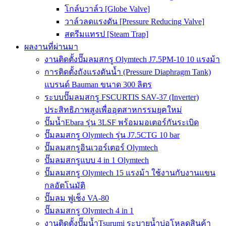
โกล์บวาล์ว [Globe Valve]
วาล์วลดแรงดัน [Pressure Reducing Valve]
สตรีมแทรป [Steam Trap]
ผลงานที่ผ่านมา
งานติดตั้งปั๊มลมสกรู Olymtech J7.5PM-10 10 แรงม้า
การติดตั้งถังแรงดันน้ำ (Pressure Diaphragm Tank)
แบรนด์ Bauman ขนาด 300 ลิตร
ระบบปั๊มลมสกรู FSCURTIS SAV-37 (Inverter)
ประสิทธิภาพสูงเพื่ออุตสาหกรรมยุคใหม่
ปั๊มน้ำEbara รุ่น 3LSF พร้อมมอเตอร์กันระเบิด
ปั๊มลมสกรู Olymtech รุ่น J7.5CTG 10 bar
ปั๊มลมสกรูอินเวอร์เตอร์ Olymtech
ปั๊มลมสกรูแบบ 4 in 1 Olymtech
ปั๊มลมสกรู Olymtech 15 แรงม้า ใช้งานกับงานแขน
กลอัตโนมัติ
ปั๊มลม ฟูเช็ง VA-80
ปั๊มลมสกรู Olymtech 4 in 1
งานติดตั้งปั๊มน้ำTsurumi ระบายน้ำบ่อโหลดสินค้า