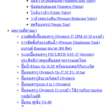
บอลวาล์วสแตนเลส [Stainless Ball Valve]
ข้อต่อสแตนเลส [Stainless Fitting]
โกล์บวาล์ว [Globe Valve]
วาล์วลดแรงดัน [Pressure Reducing Valve]
สตรีมแทรป [Steam Trap]
ผลงานที่ผ่านมา
งานติดตั้งปั๊มลมสกรู Olymtech J7.5PM-10 10 แรงม้า
การติดตั้งถังแรงดันน้ำ (Pressure Diaphragm Tank)
แบรนด์ Bauman ขนาด 300 ลิตร
ระบบปั๊มลมสกรู FSCURTIS SAV-37 (Inverter)
ประสิทธิภาพสูงเพื่ออุตสาหกรรมยุคใหม่
ปั๊มน้ำEbara รุ่น 3LSF พร้อมมอเตอร์กันระเบิด
ปั๊มลมสกรู Olymtech รุ่น J7.5CTG 10 bar
ปั๊มลมสกรูอินเวอร์เตอร์ Olymtech
ปั๊มลมสกรูแบบ 4 in 1 Olymtech
ปั๊มลมสกรู Olymtech 15 แรงม้า ใช้งานกับงานแขน
กลอัตโนมัติ
ปั๊มลม ฟูเช็ง VA-80