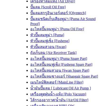
เครื่องทำลมแห้ง [Air Dryer]
ปั๊มลม [Scroll Oil Free]
ปั๊มลมสกรูอินเวอร์เตอร์ [Olymtech]
ปั๊มลมชนิดเก็บเสียงพูม่า [Puma Air Sound
Proof]
อะไหล่ปั๊มลมพูม่า [Puma Oil Free]
หัวปั๊มลมพูม่า [Puma]
หัวปั๊มลมฟูเช็ง [Fusheng]
หัวปั๊มลมสวอน [Swan]
ถังเก็บลม [Air Receiver Tank]
อะไหล่ปั๊มลมพูม่า [Puma Spare Part]
อะไหล่ปั๊มลมฟูเช็ง [Fusheng Spare Part]
อะไหล่ปั๊มลมสวอน [Swan Spare Part]
อะไหล่ปั๊มลมชางแอร์ [Shangair Spare Part]
เมนไลน์ฟิลเตอร์ [MainLine Filter]
น้ำมันปั๊มลม [ Lubricant Oil Air Pump ]
เครื่องดูดฝุ่นน้ำ-แห้ง [Polo Vacuum]
ไส้กรองอากาศ/น้ำมัน [Air/Oil Filter]
เครื่องเติมอากาศ HIBLOW