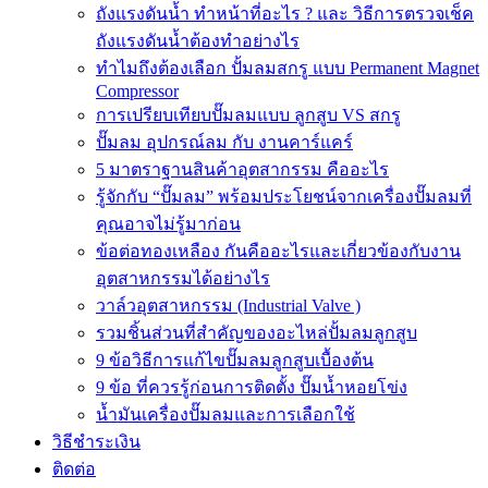
ถังแรงดันน้ำ ทำหน้าที่อะไร ? และ วิธีการตรวจเช็ค
ถังแรงดันน้ำต้องทำอย่างไร
ทำไมถึงต้องเลือก ปั้มลมสกรู แบบ Permanent Magnet
Compressor
การเปรียบเทียบปั๊มลมแบบ ลูกสูบ VS สกรู
ปั๊มลม อุปกรณ์ลม กับ งานคาร์แคร์
5 มาตราฐานสินค้าอุตสากรรม คืออะไร
รู้จักกับ “ปั๊มลม” พร้อมประโยชน์จากเครื่องปั๊มลมที่
คุณอาจไม่รู้มาก่อน
ข้อต่อทองเหลือง กันคืออะไรและเกี่ยวข้องกับงาน
อุตสาหกรรมได้อย่างไร
วาล์วอุตสาหกรรม (Industrial Valve )
รวมชิ้นส่วนที่สำคัญของอะไหล่ปั้มลมลูกสูบ
9 ข้อวิธีการแก้ไขปั๊มลมลูกสูบเบื้องต้น
9 ข้อ ที่ควรรู้ก่อนการติดตั้ง ปั๊มน้ำหอยโข่ง
น้ำมันเครื่องปั๊มลมและการเลือกใช้
วิธีชำระเงิน
ติดต่อ