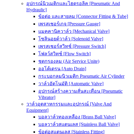
อุปกรณ์นิวเมติกและไฮดรอลิค [Pneumatic And
Hydraulic]
ข้อต่อ และสายลม [Connector Fitting & Tube]
เพรสเชอร์เกจ [Pressure Gauge]
แมคคานิควาล์ว [Mechanical Valve]
โซลินอยด์วาล์ว [Solenoid Valve]
เพรสเชอร์สวิทช์ [Pressure Switch]
โฟลว์สวิทช์ [Flow Switch]
ชุดกรองลม (Air Service Unite)
ออโต้เดรน [Auto Drain]
กระบอกลมนิวเมติก Pneumatic Air Cylinder
วาล์วอัตโนมัติ [Automatic Valve]
อุปกรณ์สร้างความสั่นสะเทือน [Pneumatic
Vibrator]
วาล์วอุตสาหกรรมและอุปกรณ์ [Valve And
Equipment]
บอลวาล์วทองเหลือง [Brass Ball Valve]
บอลวาล์วสแตนเลส [Stainless Ball Valve]
ข้อต่อสแตนเลส [Stainless Fitting]