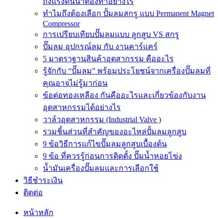
ถังแรงดันน้ำต้องทำอย่างไร
ทำไมถึงต้องเลือก ปั้มลมสกรู แบบ Permanent Magnet
Compressor
การเปรียบเทียบปั๊มลมแบบ ลูกสูบ VS สกรู
ปั๊มลม อุปกรณ์ลม กับ งานคาร์แคร์
5 มาตราฐานสินค้าอุตสากรรม คืออะไร
รู้จักกับ “ปั๊มลม” พร้อมประโยชน์จากเครื่องปั๊มลมที่
คุณอาจไม่รู้มาก่อน
ข้อต่อทองเหลือง กันคืออะไรและเกี่ยวข้องกับงาน
อุตสาหกรรมได้อย่างไร
วาล์วอุตสาหกรรม (Industrial Valve )
รวมชิ้นส่วนที่สำคัญของอะไหล่ปั้มลมลูกสูบ
9 ข้อวิธีการแก้ไขปั๊มลมลูกสูบเบื้องต้น
9 ข้อ ที่ควรรู้ก่อนการติดตั้ง ปั๊มน้ำหอยโข่ง
น้ำมันเครื่องปั๊มลมและการเลือกใช้
วิธีชำระเงิน
ติดต่อ
หน้าหลัก