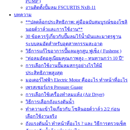
PUMP )
งานติดตั้งปั้มลม FSCURTIS NxB-11
บทความ
**ปลดล็อกประสิทธิภาพ: คู่มือฉบับสมบูรณ์ของโซลิ
นอยด์วาล์วและการใช้งาน**
30 ข้อควรรู้เกี่ยวกับปั๊มลมไร้น้ำมันและมาตรฐาน
ระบบลมอัดสำหรับอุตสาหกรรมสะอาด
วิธีการแก้ไขอาการปั๊มลมลูกสูบ ฟูเช็ง ( Fusheng )
“ท่อลมอัดอลูเนียมคุณภาพสูง – ทนทานกว่า 10 ปี”
การเลือกใช้งานปั๊มลมสกรูอย่างไรให้มี
ประสิทธิภาพสูงสุด
มอเตอร์ไฟฟ้า Electric Motor คืออะไร ทำหน้าที่อะไร
เพรสเชอร์เกจ Pressure Guage
การเลือกใช้เครื่องทำลมแห้ง (Air Dryer)
วิธีการเลือกถังแรงดันน้ำ
ทำความเข้าใจเกี่ยวกับ โซลินอยด์วาล์ว 2/2 ก่อน
เลือกใช้งานจริง
ถังแรงดันน้ำ ทำหน้าที่อะไร ? และ วิธีการตรวจเช็ค