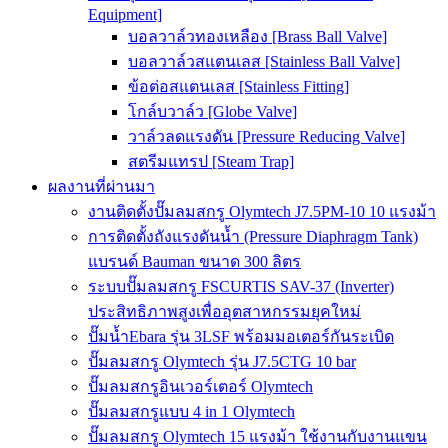
Equipment]
บอลวาล์วทองเหลือง [Brass Ball Valve]
บอลวาล์วสแตนเลส [Stainless Ball Valve]
ข้อต่อสแตนเลส [Stainless Fitting]
โกล์บวาล์ว [Globe Valve]
วาล์วลดแรงดัน [Pressure Reducing Valve]
สตรีมแทรป [Steam Trap]
ผลงานที่ผ่านมา
งานติดตั้งปั๊มลมสกรู Olymtech J7.5PM-10 10 แรงม้า
การติดตั้งถังแรงดันน้ำ (Pressure Diaphragm Tank)
แบรนด์ Bauman ขนาด 300 ลิตร
ระบบปั๊มลมสกรู FSCURTIS SAV-37 (Inverter)
ประสิทธิภาพสูงเพื่ออุตสาหกรรมยุคใหม่
ปั๊มน้ำEbara รุ่น 3LSF พร้อมมอเตอร์กันระเบิด
ปั๊มลมสกรู Olymtech รุ่น J7.5CTG 10 bar
ปั๊มลมสกรูอินเวอร์เตอร์ Olymtech
ปั๊มลมสกรูแบบ 4 in 1 Olymtech
ปั๊มลมสกรู Olymtech 15 แรงม้า ใช้งานกับงานแขน