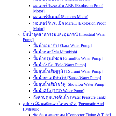
มอเตอร์กันระเบิด ABB [Explosion Proof
Motor]
มอเตอร์ซีเมนส์ [Siemens Motor]
มอเตอร์กันระเบิด Marelli [Explosion Proof
Motor]
ปั๊มน้ำอุตสาหกรรมและอุปกรณ์ [Insustrial Water
Pump]
ปั๊มน้ำเอบาร่า [Ebara Water Pump]
ปั๊มน้ำหอยโข่ง Mitsubishi
ปั๊มน้ำกรุนด์ฟอส [Grundfos Water Pump]
ปั๊มน้ำโปโล [Polo Water Pump]
ปั๊มสูบน้ำเสียซูรูมิ [TSurumi Water Pump]
ปั๊มน้ำยาเคมีซันโซ่ [Sanso Water Pump]
ปั๊มสูบน้ำเสียโชว์ฟู [Showfou Water Pump]
ปั๊มน้ำลีโอ [LEO Water Pump]
ถังควบคุมแรงดันน้ำ [Water Pressure Tank]
อุปกรณ์นิวเมติกและไฮดรอลิค [Pneumatic And
Hydraulic]
ข้อต่อ และสายลม [Connector Fitting & Tube]