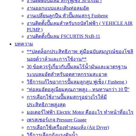
งานติดตั้งปั๊มลม สกรูฟูเช็ง 30 แรงม้า
งานออกแบบและเดินท่อลมอัด
งานเปลี่ยนลูกปืน หัวปั๊มลมสกรู Fusheng
งานติดตั้งปั๊มลมสำหรับรถบัสไฟฟ้า ( VEHICLE AIR
PUMP )
งานติดตั้งปั้มลม FSCURTIS NxB-11
บทความ
**ปลดล็อกประสิทธิภาพ: คู่มือฉบับสมบูรณ์ของโซลิ
นอยด์วาล์วและการใช้งาน**
30 ข้อควรรู้เกี่ยวกับปั๊มลมไร้น้ำมันและมาตรฐาน
ระบบลมอัดสำหรับอุตสาหกรรมสะอาด
วิธีการแก้ไขอาการปั๊มลมลูกสูบ ฟูเช็ง ( Fusheng )
“ท่อลมอัดอลูเนียมคุณภาพสูง – ทนทานกว่า 10 ปี”
การเลือกใช้งานปั๊มลมสกรูอย่างไรให้มี
ประสิทธิภาพสูงสุด
มอเตอร์ไฟฟ้า Electric Motor คืออะไร ทำหน้าที่อะไร
เพรสเชอร์เกจ Pressure Guage
การเลือกใช้เครื่องทำลมแห้ง (Air Dryer)
วิธีการเลือกถังแรงดันน้ำ