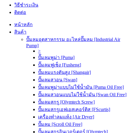
วิธีชำระเงิน
ติดต่อ
หน้าหลัก
สินค้า
ปั๊มลมอุตสาหกรรม อะไหล่ปั๊มลม [Industrial Air
Pump]
>
ปั๊มลมพูม่า [Puma]
ปั๊มลมฟูเช็ง [Fusheng]
ปั๊มลมแรงดันสูง [Shangair]
ปั๊มลมสวอน [Swan]
ปั๊มลมพูม่าแบบไม่ใช้น้ำมัน [Puma Oil Free]
ปั๊มลมสวอนแบบไม่ใช้น้ำมัน [Swan Oil Free]
ปั๊มลมสกรู [Olymtech Screw]
ปั๊มลมสกรูเอฟเอสเคอร์ติส [FScurtis]
เครื่องทำลมแห้ง [Air Dryer]
ปั๊มลม [Scroll Oil Free]
ปั๊มลมสกรูอินเวอร์เตอร์ [Olymtech]