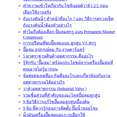
ทำความเข้าใจเกี่ยวกับ โซลินอยด์วาล์ว 2/2 ก่อน
เลือกใช้งานจริง
ถังแรงดันน้ำ ทำหน้าที่อะไร ? และ วิธีการตรวจเช็ค
ถังแรงดันน้ำต้องทำอย่างไร
ทำไมถึงต้องเลือก ปั้มลมสกรู แบบ Permanent Magnet
Compressor
การเปรียบเทียบปั๊มลมแบบ ลูกสูบ VS สกรู
ปั๊มลม อุปกรณ์ลม กับ งานคาร์แคร์
5 มาตราฐานสินค้าอุตสากรรม คืออะไร
รู้จักกับ “ปั๊มลม” พร้อมประโยชน์จากเครื่องปั๊มลมที่
คุณอาจไม่รู้มาก่อน
ข้อต่อทองเหลือง กันคืออะไรและเกี่ยวข้องกับงาน
อุตสาหกรรมได้อย่างไร
วาล์วอุตสาหกรรม (Industrial Valve )
รวมชิ้นส่วนที่สำคัญของอะไหล่ปั้มลมลูกสูบ
9 ข้อวิธีการแก้ไขปั๊มลมลูกสูบเบื้องต้น
9 ข้อ ที่ควรรู้ก่อนการติดตั้ง ปั๊มน้ำหอยโข่ง
น้ำมันเครื่องปั๊มลมและการเลือกใช้