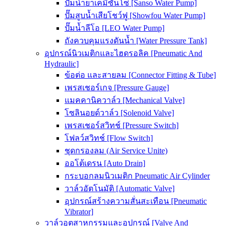
ปั๊มน้ำยาเคมีซันโซ่ [Sanso Water Pump]
ปั๊มสูบน้ำเสียโชว์ฟู [Showfou Water Pump]
ปั๊มน้ำลีโอ [LEO Water Pump]
ถังควบคุมแรงดันน้ำ [Water Pressure Tank]
อุปกรณ์นิวเมติกและไฮดรอลิค [Pneumatic And
Hydraulic]
ข้อต่อ และสายลม [Connector Fitting & Tube]
เพรสเชอร์เกจ [Pressure Gauge]
แมคคานิควาล์ว [Mechanical Valve]
โซลินอยด์วาล์ว [Solenoid Valve]
เพรสเชอร์สวิทช์ [Pressure Switch]
โฟลว์สวิทช์ [Flow Switch]
ชุดกรองลม (Air Service Unite)
ออโต้เดรน [Auto Drain]
กระบอกลมนิวเมติก Pneumatic Air Cylinder
วาล์วอัตโนมัติ [Automatic Valve]
อุปกรณ์สร้างความสั่นสะเทือน [Pneumatic
Vibrator]
วาล์วอุตสาหกรรมและอุปกรณ์ [Valve And