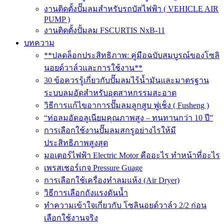
งานติดตั้งปั๊มลมสำหรับรถบัสไฟฟ้า ( VEHICLE AIR
PUMP )
งานติดตั้งปั้มลม FSCURTIS NxB-11
บทความ
**ปลดล็อกประสิทธิภาพ: คู่มือฉบับสมบูรณ์ของโซลิ
นอยด์วาล์วและการใช้งาน**
30 ข้อควรรู้เกี่ยวกับปั๊มลมไร้น้ำมันและมาตรฐาน
ระบบลมอัดสำหรับอุตสาหกรรมสะอาด
วิธีการแก้ไขอาการปั๊มลมลูกสูบ ฟูเช็ง ( Fusheng )
“ท่อลมอัดอลูเนียมคุณภาพสูง – ทนทานกว่า 10 ปี”
การเลือกใช้งานปั๊มลมสกรูอย่างไรให้มี
ประสิทธิภาพสูงสุด
มอเตอร์ไฟฟ้า Electric Motor คืออะไร ทำหน้าที่อะไร
เพรสเชอร์เกจ Pressure Guage
การเลือกใช้เครื่องทำลมแห้ง (Air Dryer)
วิธีการเลือกถังแรงดันน้ำ
ทำความเข้าใจเกี่ยวกับ โซลินอยด์วาล์ว 2/2 ก่อน
เลือกใช้งานจริง