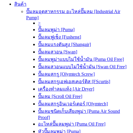
สินค้า
ปั๊มลมอุตสาหกรรม อะไหล่ปั๊มลม [Industrial Air
Pump]
>
ปั๊มลมพูม่า [Puma]
ปั๊มลมฟูเช็ง [Fusheng]
ปั๊มลมแรงดันสูง [Shangair]
ปั๊มลมสวอน [Swan]
ปั๊มลมพูม่าแบบไม่ใช้น้ำมัน [Puma Oil Free]
ปั๊มลมสวอนแบบไม่ใช้น้ำมัน [Swan Oil Free]
ปั๊มลมสกรู [Olymtech Screw]
ปั๊มลมสกรูเอฟเอสเคอร์ติส [FScurtis]
เครื่องทำลมแห้ง [Air Dryer]
ปั๊มลม [Scroll Oil Free]
ปั๊มลมสกรูอินเวอร์เตอร์ [Olymtech]
ปั๊มลมชนิดเก็บเสียงพูม่า [Puma Air Sound
Proof]
อะไหล่ปั๊มลมพูม่า [Puma Oil Free]
หัวปั๊มลมพูม่า [Puma]