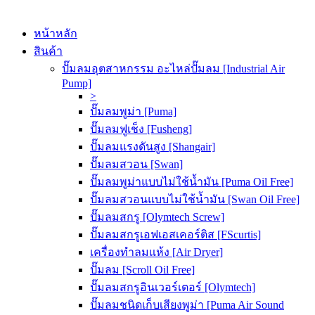
หน้าหลัก
สินค้า
ปั๊มลมอุตสาหกรรม อะไหล่ปั๊มลม [Industrial Air
Pump]
>
ปั๊มลมพูม่า [Puma]
ปั๊มลมฟูเช็ง [Fusheng]
ปั๊มลมแรงดันสูง [Shangair]
ปั๊มลมสวอน [Swan]
ปั๊มลมพูม่าแบบไม่ใช้น้ำมัน [Puma Oil Free]
ปั๊มลมสวอนแบบไม่ใช้น้ำมัน [Swan Oil Free]
ปั๊มลมสกรู [Olymtech Screw]
ปั๊มลมสกรูเอฟเอสเคอร์ติส [FScurtis]
เครื่องทำลมแห้ง [Air Dryer]
ปั๊มลม [Scroll Oil Free]
ปั๊มลมสกรูอินเวอร์เตอร์ [Olymtech]
ปั๊มลมชนิดเก็บเสียงพูม่า [Puma Air Sound