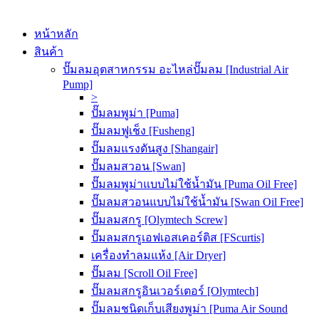
หน้าหลัก
สินค้า
ปั๊มลมอุตสาหกรรม อะไหล่ปั๊มลม [Industrial Air
Pump]
>
ปั๊มลมพูม่า [Puma]
ปั๊มลมฟูเช็ง [Fusheng]
ปั๊มลมแรงดันสูง [Shangair]
ปั๊มลมสวอน [Swan]
ปั๊มลมพูม่าแบบไม่ใช้น้ำมัน [Puma Oil Free]
ปั๊มลมสวอนแบบไม่ใช้น้ำมัน [Swan Oil Free]
ปั๊มลมสกรู [Olymtech Screw]
ปั๊มลมสกรูเอฟเอสเคอร์ติส [FScurtis]
เครื่องทำลมแห้ง [Air Dryer]
ปั๊มลม [Scroll Oil Free]
ปั๊มลมสกรูอินเวอร์เตอร์ [Olymtech]
ปั๊มลมชนิดเก็บเสียงพูม่า [Puma Air Sound