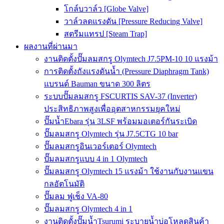
โกล์บวาล์ว [Globe Valve]
วาล์วลดแรงดัน [Pressure Reducing Valve]
สตรีมแทรป [Steam Trap]
ผลงานที่ผ่านมา
งานติดตั้งปั๊มลมสกรู Olymtech J7.5PM-10 10 แรงม้า
การติดตั้งถังแรงดันน้ำ (Pressure Diaphragm Tank)
แบรนด์ Bauman ขนาด 300 ลิตร
ระบบปั๊มลมสกรู FSCURTIS SAV-37 (Inverter)
ประสิทธิภาพสูงเพื่ออุตสาหกรรมยุคใหม่
ปั๊มน้ำEbara รุ่น 3LSF พร้อมมอเตอร์กันระเบิด
ปั๊มลมสกรู Olymtech รุ่น J7.5CTG 10 bar
ปั๊มลมสกรูอินเวอร์เตอร์ Olymtech
ปั๊มลมสกรูแบบ 4 in 1 Olymtech
ปั๊มลมสกรู Olymtech 15 แรงม้า ใช้งานกับงานแขน
กลอัตโนมัติ
ปั๊มลม ฟูเช็ง VA-80
ปั๊มลมสกรู Olymtech 4 in 1
งานติดตั้งปั๊มน้ำTsurumi ระบายน้ำบ่อโหลดสินค้า