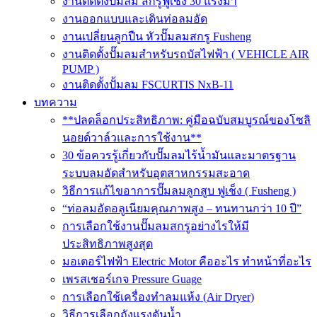
งานติดตั้งปั๊มลม สกรูฟูเช็ง 30 แรงม้า
งานออกแบบและเดินท่อลมอัด
งานเปลี่ยนลูกปืน หัวปั๊มลมสกรู Fusheng
งานติดตั้งปั๊มลมสำหรับรถบัสไฟฟ้า ( VEHICLE AIR
PUMP )
งานติดตั้งปั้มลม FSCURTIS NxB-11
บทความ
**ปลดล็อกประสิทธิภาพ: คู่มือฉบับสมบูรณ์ของโซลิ
นอยด์วาล์วและการใช้งาน**
30 ข้อควรรู้เกี่ยวกับปั๊มลมไร้น้ำมันและมาตรฐาน
ระบบลมอัดสำหรับอุตสาหกรรมสะอาด
วิธีการแก้ไขอาการปั๊มลมลูกสูบ ฟูเช็ง ( Fusheng )
“ท่อลมอัดอลูเนียมคุณภาพสูง – ทนทานกว่า 10 ปี”
การเลือกใช้งานปั๊มลมสกรูอย่างไรให้มี
ประสิทธิภาพสูงสุด
มอเตอร์ไฟฟ้า Electric Motor คืออะไร ทำหน้าที่อะไร
เพรสเชอร์เกจ Pressure Guage
การเลือกใช้เครื่องทำลมแห้ง (Air Dryer)
วิธีการเลือกถังแรงดันน้ำ