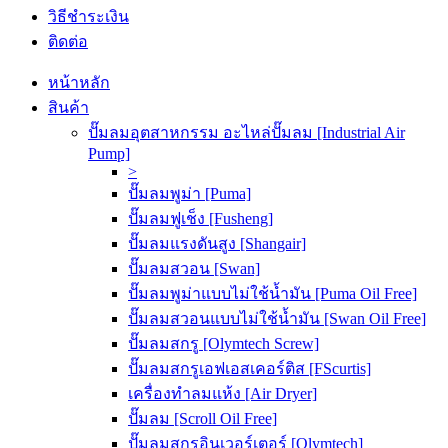
วิธีชำระเงิน
ติดต่อ
หน้าหลัก
สินค้า
ปั๊มลมอุตสาหกรรม อะไหล่ปั๊มลม [Industrial Air
Pump]
>
ปั๊มลมพูม่า [Puma]
ปั๊มลมฟูเช็ง [Fusheng]
ปั๊มลมแรงดันสูง [Shangair]
ปั๊มลมสวอน [Swan]
ปั๊มลมพูม่าแบบไม่ใช้น้ำมัน [Puma Oil Free]
ปั๊มลมสวอนแบบไม่ใช้น้ำมัน [Swan Oil Free]
ปั๊มลมสกรู [Olymtech Screw]
ปั๊มลมสกรูเอฟเอสเคอร์ติส [FScurtis]
เครื่องทำลมแห้ง [Air Dryer]
ปั๊มลม [Scroll Oil Free]
ปั๊มลมสกรูอินเวอร์เตอร์ [Olymtech]