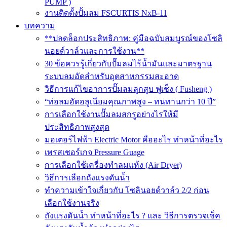
PUMP )
งานติดตั้งปั้มลม FSCURTIS NxB-11
บทความ
**ปลดล็อกประสิทธิภาพ: คู่มือฉบับสมบูรณ์ของโซลิ
นอยด์วาล์วและการใช้งาน**
30 ข้อควรรู้เกี่ยวกับปั๊มลมไร้น้ำมันและมาตรฐาน
ระบบลมอัดสำหรับอุตสาหกรรมสะอาด
วิธีการแก้ไขอาการปั๊มลมลูกสูบ ฟูเช็ง ( Fusheng )
“ท่อลมอัดอลูเนียมคุณภาพสูง – ทนทานกว่า 10 ปี”
การเลือกใช้งานปั๊มลมสกรูอย่างไรให้มี
ประสิทธิภาพสูงสุด
มอเตอร์ไฟฟ้า Electric Motor คืออะไร ทำหน้าที่อะไร
เพรสเชอร์เกจ Pressure Guage
การเลือกใช้เครื่องทำลมแห้ง (Air Dryer)
วิธีการเลือกถังแรงดันน้ำ
ทำความเข้าใจเกี่ยวกับ โซลินอยด์วาล์ว 2/2 ก่อน
เลือกใช้งานจริง
ถังแรงดันน้ำ ทำหน้าที่อะไร ? และ วิธีการตรวจเช็ค