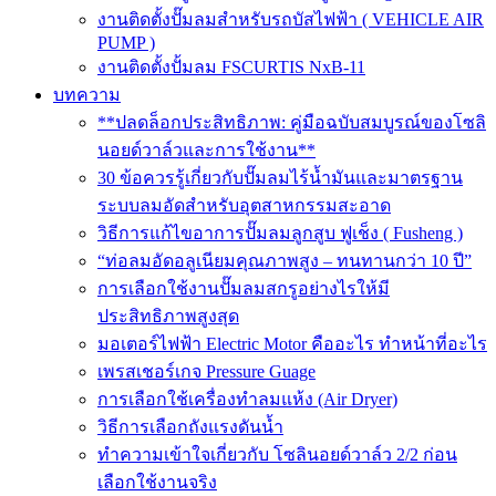
งานติดตั้งปั๊มลมสำหรับรถบัสไฟฟ้า ( VEHICLE AIR
PUMP )
งานติดตั้งปั้มลม FSCURTIS NxB-11
บทความ
**ปลดล็อกประสิทธิภาพ: คู่มือฉบับสมบูรณ์ของโซลิ
นอยด์วาล์วและการใช้งาน**
30 ข้อควรรู้เกี่ยวกับปั๊มลมไร้น้ำมันและมาตรฐาน
ระบบลมอัดสำหรับอุตสาหกรรมสะอาด
วิธีการแก้ไขอาการปั๊มลมลูกสูบ ฟูเช็ง ( Fusheng )
“ท่อลมอัดอลูเนียมคุณภาพสูง – ทนทานกว่า 10 ปี”
การเลือกใช้งานปั๊มลมสกรูอย่างไรให้มี
ประสิทธิภาพสูงสุด
มอเตอร์ไฟฟ้า Electric Motor คืออะไร ทำหน้าที่อะไร
เพรสเชอร์เกจ Pressure Guage
การเลือกใช้เครื่องทำลมแห้ง (Air Dryer)
วิธีการเลือกถังแรงดันน้ำ
ทำความเข้าใจเกี่ยวกับ โซลินอยด์วาล์ว 2/2 ก่อน
เลือกใช้งานจริง