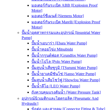
มอเตอร์กันระเบิด ABB [Explosion Proof
Motor]
มอเตอร์ซีเมนส์ [Siemens Motor]
มอเตอร์กันระเบิด Marelli [Explosion Proof
Motor]
ปั๊มน้ำอุตสาหกรรมและอุปกรณ์ [Insustrial Water
Pump]
ปั๊มน้ำเอบาร่า [Ebara Water Pump]
ปั๊มน้ำหอยโข่ง Mitsubishi
ปั๊มน้ำกรุนด์ฟอส [Grundfos Water Pump]
ปั๊มน้ำโปโล [Polo Water Pump]
ปั๊มสูบน้ำเสียซูรูมิ [TSurumi Water Pump]
ปั๊มน้ำยาเคมีซันโซ่ [Sanso Water Pump]
ปั๊มสูบน้ำเสียโชว์ฟู [Showfou Water Pump]
ปั๊มน้ำลีโอ [LEO Water Pump]
ถังควบคุมแรงดันน้ำ [Water Pressure Tank]
อุปกรณ์นิวเมติกและไฮดรอลิค [Pneumatic And
Hydraulic]
ข้อต่อ และสายลม [Connector Fitting & Tube]