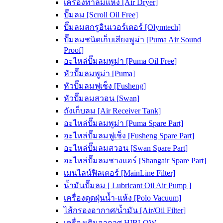
เครื่องทำลมแห้ง [Air Dryer]
ปั๊มลม [Scroll Oil Free]
ปั๊มลมสกรูอินเวอร์เตอร์ [Olymtech]
ปั๊มลมชนิดเก็บเสียงพูม่า [Puma Air Sound
Proof]
อะไหล่ปั๊มลมพูม่า [Puma Oil Free]
หัวปั๊มลมพูม่า [Puma]
หัวปั๊มลมฟูเช็ง [Fusheng]
หัวปั๊มลมสวอน [Swan]
ถังเก็บลม [Air Receiver Tank]
อะไหล่ปั๊มลมพูม่า [Puma Spare Part]
อะไหล่ปั๊มลมฟูเช็ง [Fusheng Spare Part]
อะไหล่ปั๊มลมสวอน [Swan Spare Part]
อะไหล่ปั๊มลมชางแอร์ [Shangair Spare Part]
เมนไลน์ฟิลเตอร์ [MainLine Filter]
น้ำมันปั๊มลม [ Lubricant Oil Air Pump ]
เครื่องดูดฝุ่นน้ำ-แห้ง [Polo Vacuum]
ไส้กรองอากาศ/น้ำมัน [Air/Oil Filter]
เครื่องเติมอากาศ HIBLOW