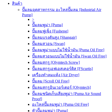
สินค้า
ปั๊มลมอุตสาหกรรม อะไหล่ปั๊มลม [Industrial Air
Pump]
>
ปั๊มลมพูม่า [Puma]
ปั๊มลมฟูเช็ง [Fusheng]
ปั๊มลมแรงดันสูง [Shangair]
ปั๊มลมสวอน [Swan]
ปั๊มลมพูม่าแบบไม่ใช้น้ำมัน [Puma Oil Free]
ปั๊มลมสวอนแบบไม่ใช้น้ำมัน [Swan Oil Free]
ปั๊มลมสกรู [Olymtech Screw]
ปั๊มลมสกรูเอฟเอสเคอร์ติส [FScurtis]
เครื่องทำลมแห้ง [Air Dryer]
ปั๊มลม [Scroll Oil Free]
ปั๊มลมสกรูอินเวอร์เตอร์ [Olymtech]
ปั๊มลมชนิดเก็บเสียงพูม่า [Puma Air Sound
Proof]
อะไหล่ปั๊มลมพูม่า [Puma Oil Free]
หัวปั๊มลมพูม่า [Puma]