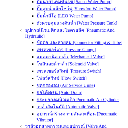
ปั๊มน้ำยาเคมีซันโซ่ [Sanso Water Pump]
ปั๊มสูบน้ำเสียโชว์ฟู [Showfou Water Pump]
ปั๊มน้ำลีโอ [LEO Water Pump]
ถังควบคุมแรงดันน้ำ [Water Pressure Tank]
อุปกรณ์นิวเมติกและไฮดรอลิค [Pneumatic And
Hydraulic]
ข้อต่อ และสายลม [Connector Fitting & Tube]
เพรสเชอร์เกจ [Pressure Gauge]
แมคคานิควาล์ว [Mechanical Valve]
โซลินอยด์วาล์ว [Solenoid Valve]
เพรสเชอร์สวิทช์ [Pressure Switch]
โฟลว์สวิทช์ [Flow Switch]
ชุดกรองลม (Air Service Unite)
ออโต้เดรน [Auto Drain]
กระบอกลมนิวเมติก Pneumatic Air Cylinder
วาล์วอัตโนมัติ [Automatic Valve]
อุปกรณ์สร้างความสั่นสะเทือน [Pneumatic
Vibrator]
วาล์วอุตสาหกรรมและอุปกรณ์ [Valve And