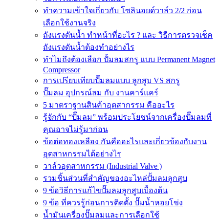
ทำความเข้าใจเกี่ยวกับ โซลินอยด์วาล์ว 2/2 ก่อน
เลือกใช้งานจริง
ถังแรงดันน้ำ ทำหน้าที่อะไร ? และ วิธีการตรวจเช็ค
ถังแรงดันน้ำต้องทำอย่างไร
ทำไมถึงต้องเลือก ปั้มลมสกรู แบบ Permanent Magnet
Compressor
การเปรียบเทียบปั๊มลมแบบ ลูกสูบ VS สกรู
ปั๊มลม อุปกรณ์ลม กับ งานคาร์แคร์
5 มาตราฐานสินค้าอุตสากรรม คืออะไร
รู้จักกับ “ปั๊มลม” พร้อมประโยชน์จากเครื่องปั๊มลมที่
คุณอาจไม่รู้มาก่อน
ข้อต่อทองเหลือง กันคืออะไรและเกี่ยวข้องกับงาน
อุตสาหกรรมได้อย่างไร
วาล์วอุตสาหกรรม (Industrial Valve )
รวมชิ้นส่วนที่สำคัญของอะไหล่ปั้มลมลูกสูบ
9 ข้อวิธีการแก้ไขปั๊มลมลูกสูบเบื้องต้น
9 ข้อ ที่ควรรู้ก่อนการติดตั้ง ปั๊มน้ำหอยโข่ง
น้ำมันเครื่องปั๊มลมและการเลือกใช้