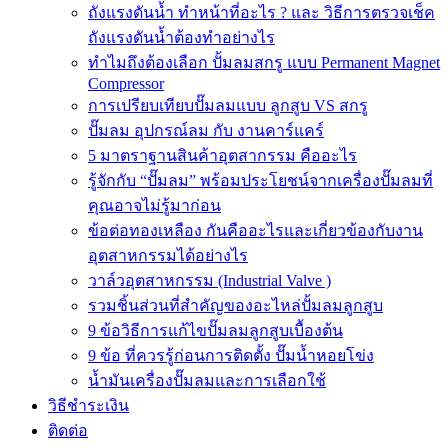
ถังแรงดันน้ำ ทำหน้าที่อะไร ? และ วิธีการตรวจเช็ค
ถังแรงดันน้ำต้องทำอย่างไร
ทำไมถึงต้องเลือก ปั้มลมสกรู แบบ Permanent Magnet
Compressor
การเปรียบเทียบปั๊มลมแบบ ลูกสูบ VS สกรู
ปั๊มลม อุปกรณ์ลม กับ งานคาร์แคร์
5 มาตราฐานสินค้าอุตสากรรม คืออะไร
รู้จักกับ “ปั๊มลม” พร้อมประโยชน์จากเครื่องปั๊มลมที่
คุณอาจไม่รู้มาก่อน
ข้อต่อทองเหลือง กันคืออะไรและเกี่ยวข้องกับงาน
อุตสาหกรรมได้อย่างไร
วาล์วอุตสาหกรรม (Industrial Valve )
รวมชิ้นส่วนที่สำคัญของอะไหล่ปั้มลมลูกสูบ
9 ข้อวิธีการแก้ไขปั๊มลมลูกสูบเบื้องต้น
9 ข้อ ที่ควรรู้ก่อนการติดตั้ง ปั๊มน้ำหอยโข่ง
น้ำมันเครื่องปั๊มลมและการเลือกใช้
วิธีชำระเงิน
ติดต่อ