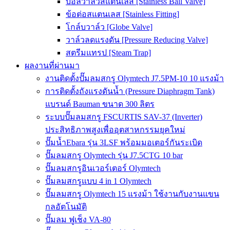
บอลวาล์วสแตนเลส [Stainless Ball Valve]
ข้อต่อสแตนเลส [Stainless Fitting]
โกล์บวาล์ว [Globe Valve]
วาล์วลดแรงดัน [Pressure Reducing Valve]
สตรีมแทรป [Steam Trap]
ผลงานที่ผ่านมา
งานติดตั้งปั๊มลมสกรู Olymtech J7.5PM-10 10 แรงม้า
การติดตั้งถังแรงดันน้ำ (Pressure Diaphragm Tank)
แบรนด์ Bauman ขนาด 300 ลิตร
ระบบปั๊มลมสกรู FSCURTIS SAV-37 (Inverter)
ประสิทธิภาพสูงเพื่ออุตสาหกรรมยุคใหม่
ปั๊มน้ำEbara รุ่น 3LSF พร้อมมอเตอร์กันระเบิด
ปั๊มลมสกรู Olymtech รุ่น J7.5CTG 10 bar
ปั๊มลมสกรูอินเวอร์เตอร์ Olymtech
ปั๊มลมสกรูแบบ 4 in 1 Olymtech
ปั๊มลมสกรู Olymtech 15 แรงม้า ใช้งานกับงานแขน
กลอัตโนมัติ
ปั๊มลม ฟูเช็ง VA-80