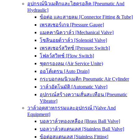
อุปกรณ์นิวเมติกและไฮดรอลิค [Pneumatic And
Hydraulic]
ข้อต่อ และสายลม [Connector Fitting & Tube]
เพรสเชอร์เกจ [Pressure Gauge]
แมคคานิควาล์ว [Mechanical Valve]
โซลินอยด์วาล์ว [Solenoid Valve]
เพรสเชอร์สวิทช์ [Pressure Switch]
โฟลว์สวิทช์ [Flow Switch]
ชุดกรองลม (Air Service Unite)
ออโต้เดรน [Auto Drain]
กระบอกลมนิวเมติก Pneumatic Air Cylinder
วาล์วอัตโนมัติ [Automatic Valve]
อุปกรณ์สร้างความสั่นสะเทือน [Pneumatic
Vibrator]
วาล์วอุตสาหกรรมและอุปกรณ์ [Valve And
Equipment]
บอลวาล์วทองเหลือง [Brass Ball Valve]
บอลวาล์วสแตนเลส [Stainless Ball Valve]
ข้อต่อสแตนเลส [Stainless Fitting]