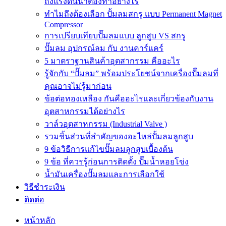
ถังแรงดันน้ำต้องทำอย่างไร
ทำไมถึงต้องเลือก ปั้มลมสกรู แบบ Permanent Magnet
Compressor
การเปรียบเทียบปั๊มลมแบบ ลูกสูบ VS สกรู
ปั๊มลม อุปกรณ์ลม กับ งานคาร์แคร์
5 มาตราฐานสินค้าอุตสากรรม คืออะไร
รู้จักกับ “ปั๊มลม” พร้อมประโยชน์จากเครื่องปั๊มลมที่
คุณอาจไม่รู้มาก่อน
ข้อต่อทองเหลือง กันคืออะไรและเกี่ยวข้องกับงาน
อุตสาหกรรมได้อย่างไร
วาล์วอุตสาหกรรม (Industrial Valve )
รวมชิ้นส่วนที่สำคัญของอะไหล่ปั้มลมลูกสูบ
9 ข้อวิธีการแก้ไขปั๊มลมลูกสูบเบื้องต้น
9 ข้อ ที่ควรรู้ก่อนการติดตั้ง ปั๊มน้ำหอยโข่ง
น้ำมันเครื่องปั๊มลมและการเลือกใช้
วิธีชำระเงิน
ติดต่อ
หน้าหลัก