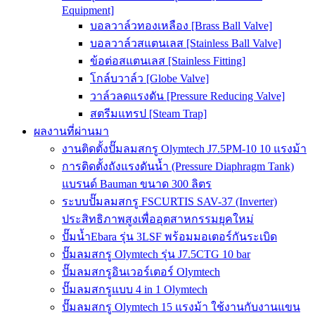
Equipment]
บอลวาล์วทองเหลือง [Brass Ball Valve]
บอลวาล์วสแตนเลส [Stainless Ball Valve]
ข้อต่อสแตนเลส [Stainless Fitting]
โกล์บวาล์ว [Globe Valve]
วาล์วลดแรงดัน [Pressure Reducing Valve]
สตรีมแทรป [Steam Trap]
ผลงานที่ผ่านมา
งานติดตั้งปั๊มลมสกรู Olymtech J7.5PM-10 10 แรงม้า
การติดตั้งถังแรงดันน้ำ (Pressure Diaphragm Tank)
แบรนด์ Bauman ขนาด 300 ลิตร
ระบบปั๊มลมสกรู FSCURTIS SAV-37 (Inverter)
ประสิทธิภาพสูงเพื่ออุตสาหกรรมยุคใหม่
ปั๊มน้ำEbara รุ่น 3LSF พร้อมมอเตอร์กันระเบิด
ปั๊มลมสกรู Olymtech รุ่น J7.5CTG 10 bar
ปั๊มลมสกรูอินเวอร์เตอร์ Olymtech
ปั๊มลมสกรูแบบ 4 in 1 Olymtech
ปั๊มลมสกรู Olymtech 15 แรงม้า ใช้งานกับงานแขน