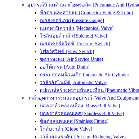
อุปกรณ์นิวเมติกและไฮดรอลิค [Pneumatic And Hydrau
ข้อต่อ และสายลม [Connector Fitting & Tube]
เพรสเชอร์เกจ [Pressure Gauge]
แมคคานิควาล์ว [Mechanical Valve]
โซลินอยด์วาล์ว [Solenoid Valve]
เพรสเชอร์สวิทช์ [Pressure Switch]
โฟลว์สวิทช์ [Flow Switch]
ชุดกรองลม (Air Service Unite)
ออโต้เดรน [Auto Drain]
กระบอกลมนิวเมติก Pneumatic Air Cylinder
วาล์วอัตโนมัติ [Automatic Valve]
อุปกรณ์สร้างความสั่นสะเทือน [Pneumatic Vibra
วาล์วอุตสาหกรรมและอุปกรณ์ [Valve And Equipment
บอลวาล์วทองเหลือง [Brass Ball Valve]
บอลวาล์วสแตนเลส [Stainless Ball Valve]
ข้อต่อสแตนเลส [Stainless Fitting]
โกล์บวาล์ว [Globe Valve]
วาล์วลดแรงดัน [Pressure Reducing Valve]