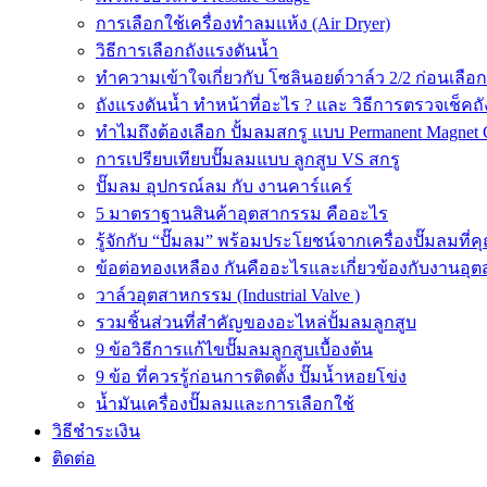
การเลือกใช้เครื่องทำลมแห้ง (Air Dryer)
วิธีการเลือกถังแรงดันน้ำ
ทำความเข้าใจเกี่ยวกับ โซลินอยด์วาล์ว 2/2 ก่อนเลือ
ถังแรงดันน้ำ ทำหน้าที่อะไร ? และ วิธีการตรวจเช็คถ
ทำไมถึงต้องเลือก ปั้มลมสกรู แบบ Permanent Magnet 
การเปรียบเทียบปั๊มลมแบบ ลูกสูบ VS สกรู
ปั๊มลม อุปกรณ์ลม กับ งานคาร์แคร์
5 มาตราฐานสินค้าอุตสากรรม คืออะไร
รู้จักกับ “ปั๊มลม” พร้อมประโยชน์จากเครื่องปั๊มลมที่
ข้อต่อทองเหลือง กันคืออะไรและเกี่ยวข้องกับงานอุ
วาล์วอุตสาหกรรม (Industrial Valve )
รวมชิ้นส่วนที่สำคัญของอะไหล่ปั้มลมลูกสูบ
9 ข้อวิธีการแก้ไขปั๊มลมลูกสูบเบื้องต้น
9 ข้อ ที่ควรรู้ก่อนการติดตั้ง ปั๊มน้ำหอยโข่ง
น้ำมันเครื่องปั๊มลมและการเลือกใช้
วิธีชำระเงิน
ติดต่อ