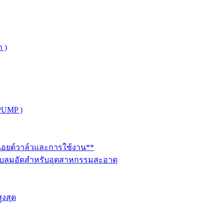
 )
PUMP )
ินอยด์วาล์วและการใช้งาน**
นระบบลมอัดสำหรับอุตสาหกรรมสะอาด
ูงสุด