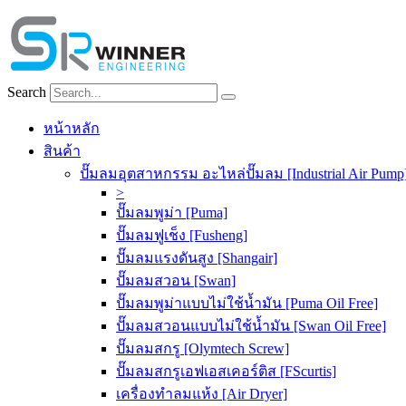
Skip
to
content
Search
หน้าหลัก
สินค้า
ปั๊มลมอุตสาหกรรม อะไหล่ปั๊มลม [Industrial Air Pump
>
ปั๊มลมพูม่า [Puma]
ปั๊มลมฟูเช็ง [Fusheng]
ปั๊มลมแรงดันสูง [Shangair]
ปั๊มลมสวอน [Swan]
ปั๊มลมพูม่าแบบไม่ใช้น้ำมัน [Puma Oil Free]
ปั๊มลมสวอนแบบไม่ใช้น้ำมัน [Swan Oil Free]
ปั๊มลมสกรู [Olymtech Screw]
ปั๊มลมสกรูเอฟเอสเคอร์ติส [FScurtis]
เครื่องทำลมแห้ง [Air Dryer]