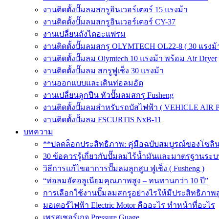
งานติดตั้งปั๊มลมสกรูอินเวอร์เตอร์ 15 แรงม้า
งานติดตั้งปั๊มลมสกรูอินเวอร์เตอร์ CY-37
งานเปลี่ยนถังไดอะแฟรม
งานติดตั้งปั๊มลมสกรู OLYMTECH OL22-8 ( 30 แรงม้า
งานติดตั้งปั๊มลม Olymtech 10 แรงม้า พร้อม Air Dryer
งานติดตั้งปั๊มลม สกรูฟูเช็ง 30 แรงม้า
งานออกแบบและเดินท่อลมอัด
งานเปลี่ยนลูกปืน หัวปั๊มลมสกรู Fusheng
งานติดตั้งปั๊มลมสำหรับรถบัสไฟฟ้า ( VEHICLE AIR 
งานติดตั้งปั้มลม FSCURTIS NxB-11
บทความ
**ปลดล็อกประสิทธิภาพ: คู่มือฉบับสมบูรณ์ของโซล
30 ข้อควรรู้เกี่ยวกับปั๊มลมไร้น้ำมันและมาตรฐา
วิธีการแก้ไขอาการปั๊มลมลูกสูบ ฟูเช็ง ( Fusheng )
“ท่อลมอัดอลูเนียมคุณภาพสูง – ทนทานกว่า 10 ปี”
การเลือกใช้งานปั๊มลมสกรูอย่างไรให้มีประสิทธิภาพส
มอเตอร์ไฟฟ้า Electric Motor คืออะไร ทำหน้าที่อะไร
เพรสเชอร์เกจ Pressure Guage