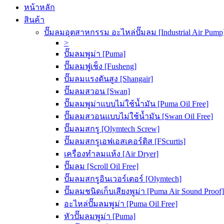
หน้าหลัก
สินค้า
ปั๊มลมอุตสาหกรรม อะไหล่ปั๊มลม [Industrial Air Pump
>
ปั๊มลมพูม่า [Puma]
ปั๊มลมฟูเช็ง [Fusheng]
ปั๊มลมแรงดันสูง [Shangair]
ปั๊มลมสวอน [Swan]
ปั๊มลมพูม่าแบบไม่ใช้น้ำมัน [Puma Oil Free]
ปั๊มลมสวอนแบบไม่ใช้น้ำมัน [Swan Oil Free]
ปั๊มลมสกรู [Olymtech Screw]
ปั๊มลมสกรูเอฟเอสเคอร์ติส [FScurtis]
เครื่องทำลมแห้ง [Air Dryer]
ปั๊มลม [Scroll Oil Free]
ปั๊มลมสกรูอินเวอร์เตอร์ [Olymtech]
ปั๊มลมชนิดเก็บเสียงพูม่า [Puma Air Sound Proof]
อะไหล่ปั๊มลมพูม่า [Puma Oil Free]
หัวปั๊มลมพูม่า [Puma]