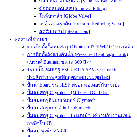
บอลวาล์วสแตนเลส [Stainless Ball Valve]
ข้อต่อสแตนเลส [Stainless Fitting]
โกล์บวาล์ว [Globe Valve]
วาล์วลดแรงดัน [Pressure Reducing Valve]
สตรีมแทรป [Steam Trap]
ผลงานที่ผ่านมา
งานติดตั้งปั๊มลมสกรู Olymtech J7.5PM-10 10 แรงม้า
การติดตั้งถังแรงดันน้ำ (Pressure Diaphragm Tank)
แบรนด์ Bauman ขนาด 300 ลิตร
ระบบปั๊มลมสกรู FSCURTIS SAV-37 (Inverter)
ประสิทธิภาพสูงเพื่ออุตสาหกรรมยุคใหม่
ปั๊มน้ำEbara รุ่น 3LSF พร้อมมอเตอร์กันระเบิด
ปั๊มลมสกรู Olymtech รุ่น J7.5CTG 10 bar
ปั๊มลมสกรูอินเวอร์เตอร์ Olymtech
ปั๊มลมสกรูแบบ 4 in 1 Olymtech
ปั๊มลมสกรู Olymtech 15 แรงม้า ใช้งานกับงานแขน
กลอัตโนมัติ
ปั๊มลม ฟูเช็ง VA-80