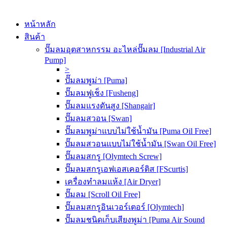
หน้าหลัก
สินค้า
ปั๊มลมอุตสาหกรรม อะไหล่ปั๊มลม [Industrial Air
Pump]
>
ปั๊มลมพูม่า [Puma]
ปั๊มลมฟูเช็ง [Fusheng]
ปั๊มลมแรงดันสูง [Shangair]
ปั๊มลมสวอน [Swan]
ปั๊มลมพูม่าแบบไม่ใช้น้ำมัน [Puma Oil Free]
ปั๊มลมสวอนแบบไม่ใช้น้ำมัน [Swan Oil Free]
ปั๊มลมสกรู [Olymtech Screw]
ปั๊มลมสกรูเอฟเอสเคอร์ติส [FScurtis]
เครื่องทำลมแห้ง [Air Dryer]
ปั๊มลม [Scroll Oil Free]
ปั๊มลมสกรูอินเวอร์เตอร์ [Olymtech]
ปั๊มลมชนิดเก็บเสียงพูม่า [Puma Air Sound