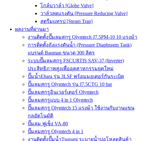
โกล์บวาล์ว [Globe Valve]
วาล์วลดแรงดัน [Pressure Reducing Valve]
สตรีมแทรป [Steam Trap]
ผลงานที่ผ่านมา
งานติดตั้งปั๊มลมสกรู Olymtech J7.5PM-10 10 แรงม้า
การติดตั้งถังแรงดันน้ำ (Pressure Diaphragm Tank)
แบรนด์ Bauman ขนาด 300 ลิตร
ระบบปั๊มลมสกรู FSCURTIS SAV-37 (Inverter)
ประสิทธิภาพสูงเพื่ออุตสาหกรรมยุคใหม่
ปั๊มน้ำEbara รุ่น 3LSF พร้อมมอเตอร์กันระเบิด
ปั๊มลมสกรู Olymtech รุ่น J7.5CTG 10 bar
ปั๊มลมสกรูอินเวอร์เตอร์ Olymtech
ปั๊มลมสกรูแบบ 4 in 1 Olymtech
ปั๊มลมสกรู Olymtech 15 แรงม้า ใช้งานกับงานแขน
กลอัตโนมัติ
ปั๊มลม ฟูเช็ง VA-80
ปั๊มลมสกรู Olymtech 4 in 1
งานติดตั้งปั๊มน้ำTsurumi ระบายน้ำบ่อโหลดสินค้า