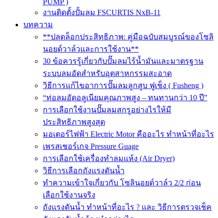
PUMP )
งานติดตั้งปั้มลม FSCURTIS NxB-11
บทความ
**ปลดล็อกประสิทธิภาพ: คู่มือฉบับสมบูรณ์ของโซลิ
นอยด์วาล์วและการใช้งาน**
30 ข้อควรรู้เกี่ยวกับปั๊มลมไร้น้ำมันและมาตรฐาน
ระบบลมอัดสำหรับอุตสาหกรรมสะอาด
วิธีการแก้ไขอาการปั๊มลมลูกสูบ ฟูเช็ง ( Fusheng )
“ท่อลมอัดอลูเนียมคุณภาพสูง – ทนทานกว่า 10 ปี”
การเลือกใช้งานปั๊มลมสกรูอย่างไรให้มี
ประสิทธิภาพสูงสุด
มอเตอร์ไฟฟ้า Electric Motor คืออะไร ทำหน้าที่อะไร
เพรสเชอร์เกจ Pressure Guage
การเลือกใช้เครื่องทำลมแห้ง (Air Dryer)
วิธีการเลือกถังแรงดันน้ำ
ทำความเข้าใจเกี่ยวกับ โซลินอยด์วาล์ว 2/2 ก่อน
เลือกใช้งานจริง
ถังแรงดันน้ำ ทำหน้าที่อะไร ? และ วิธีการตรวจเช็ค