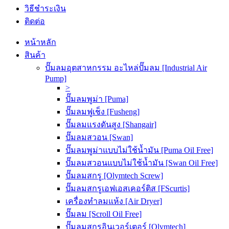
วิธีชำระเงิน
ติดต่อ
หน้าหลัก
สินค้า
ปั๊มลมอุตสาหกรรม อะไหล่ปั๊มลม [Industrial Air
Pump]
>
ปั๊มลมพูม่า [Puma]
ปั๊มลมฟูเช็ง [Fusheng]
ปั๊มลมแรงดันสูง [Shangair]
ปั๊มลมสวอน [Swan]
ปั๊มลมพูม่าแบบไม่ใช้น้ำมัน [Puma Oil Free]
ปั๊มลมสวอนแบบไม่ใช้น้ำมัน [Swan Oil Free]
ปั๊มลมสกรู [Olymtech Screw]
ปั๊มลมสกรูเอฟเอสเคอร์ติส [FScurtis]
เครื่องทำลมแห้ง [Air Dryer]
ปั๊มลม [Scroll Oil Free]
ปั๊มลมสกรูอินเวอร์เตอร์ [Olymtech]