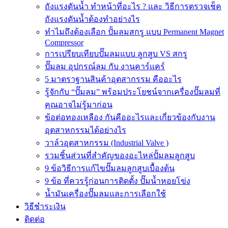
ถังแรงดันน้ำ ทำหน้าที่อะไร ? และ วิธีการตรวจเช็ค
ถังแรงดันน้ำต้องทำอย่างไร
ทำไมถึงต้องเลือก ปั้มลมสกรู แบบ Permanent Magnet
Compressor
การเปรียบเทียบปั๊มลมแบบ ลูกสูบ VS สกรู
ปั๊มลม อุปกรณ์ลม กับ งานคาร์แคร์
5 มาตราฐานสินค้าอุตสากรรม คืออะไร
รู้จักกับ “ปั๊มลม” พร้อมประโยชน์จากเครื่องปั๊มลมที่
คุณอาจไม่รู้มาก่อน
ข้อต่อทองเหลือง กันคืออะไรและเกี่ยวข้องกับงาน
อุตสาหกรรมได้อย่างไร
วาล์วอุตสาหกรรม (Industrial Valve )
รวมชิ้นส่วนที่สำคัญของอะไหล่ปั้มลมลูกสูบ
9 ข้อวิธีการแก้ไขปั๊มลมลูกสูบเบื้องต้น
9 ข้อ ที่ควรรู้ก่อนการติดตั้ง ปั๊มน้ำหอยโข่ง
น้ำมันเครื่องปั๊มลมและการเลือกใช้
วิธีชำระเงิน
ติดต่อ