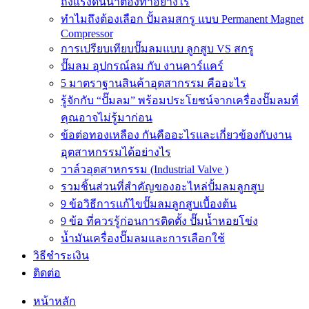
ถังแรงดันน้ำต้องทำอย่างไร
ทำไมถึงต้องเลือก ปั้มลมสกรู แบบ Permanent Magnet
Compressor
การเปรียบเทียบปั๊มลมแบบ ลูกสูบ VS สกรู
ปั๊มลม อุปกรณ์ลม กับ งานคาร์แคร์
5 มาตราฐานสินค้าอุตสากรรม คืออะไร
รู้จักกับ “ปั๊มลม” พร้อมประโยชน์จากเครื่องปั๊มลมที่
คุณอาจไม่รู้มาก่อน
ข้อต่อทองเหลือง กันคืออะไรและเกี่ยวข้องกับงาน
อุตสาหกรรมได้อย่างไร
วาล์วอุตสาหกรรม (Industrial Valve )
รวมชิ้นส่วนที่สำคัญของอะไหล่ปั้มลมลูกสูบ
9 ข้อวิธีการแก้ไขปั๊มลมลูกสูบเบื้องต้น
9 ข้อ ที่ควรรู้ก่อนการติดตั้ง ปั๊มน้ำหอยโข่ง
น้ำมันเครื่องปั๊มลมและการเลือกใช้
วิธีชำระเงิน
ติดต่อ
หน้าหลัก