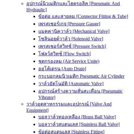
อุปกรณ์นิวเมติกและไฮดรอลิค [Pneumatic And
Hydraulic]
ข้อต่อ และสายลม [Connector Fitting & Tube]
เพรสเชอร์เกจ [Pressure Gauge]
แมคคานิควาล์ว [Mechanical Valve]
โซลินอยด์วาล์ว [Solenoid Valve]
เพรสเชอร์สวิทช์ [Pressure Switch]
โฟลว์สวิทช์ [Flow Switch]
ชุดกรองลม (Air Service Unite)
ออโต้เดรน [Auto Drain]
กระบอกลมนิวเมติก Pneumatic Air Cylinder
วาล์วอัตโนมัติ [Automatic Valve]
อุปกรณ์สร้างความสั่นสะเทือน [Pneumatic
Vibrator]
วาล์วอุตสาหกรรมและอุปกรณ์ [Valve And
Equipment]
บอลวาล์วทองเหลือง [Brass Ball Valve]
บอลวาล์วสแตนเลส [Stainless Ball Valve]
ข้อต่อสแตนเลส [Stainless Fitting]