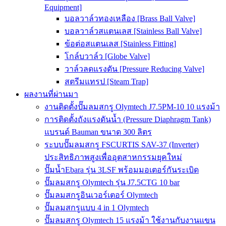
Equipment]
บอลวาล์วทองเหลือง [Brass Ball Valve]
บอลวาล์วสแตนเลส [Stainless Ball Valve]
ข้อต่อสแตนเลส [Stainless Fitting]
โกล์บวาล์ว [Globe Valve]
วาล์วลดแรงดัน [Pressure Reducing Valve]
สตรีมแทรป [Steam Trap]
ผลงานที่ผ่านมา
งานติดตั้งปั๊มลมสกรู Olymtech J7.5PM-10 10 แรงม้า
การติดตั้งถังแรงดันน้ำ (Pressure Diaphragm Tank)
แบรนด์ Bauman ขนาด 300 ลิตร
ระบบปั๊มลมสกรู FSCURTIS SAV-37 (Inverter)
ประสิทธิภาพสูงเพื่ออุตสาหกรรมยุคใหม่
ปั๊มน้ำEbara รุ่น 3LSF พร้อมมอเตอร์กันระเบิด
ปั๊มลมสกรู Olymtech รุ่น J7.5CTG 10 bar
ปั๊มลมสกรูอินเวอร์เตอร์ Olymtech
ปั๊มลมสกรูแบบ 4 in 1 Olymtech
ปั๊มลมสกรู Olymtech 15 แรงม้า ใช้งานกับงานแขน