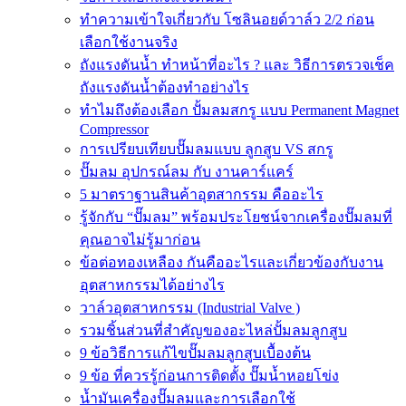
ทำความเข้าใจเกี่ยวกับ โซลินอยด์วาล์ว 2/2 ก่อน
เลือกใช้งานจริง
ถังแรงดันน้ำ ทำหน้าที่อะไร ? และ วิธีการตรวจเช็ค
ถังแรงดันน้ำต้องทำอย่างไร
ทำไมถึงต้องเลือก ปั้มลมสกรู แบบ Permanent Magnet
Compressor
การเปรียบเทียบปั๊มลมแบบ ลูกสูบ VS สกรู
ปั๊มลม อุปกรณ์ลม กับ งานคาร์แคร์
5 มาตราฐานสินค้าอุตสากรรม คืออะไร
รู้จักกับ “ปั๊มลม” พร้อมประโยชน์จากเครื่องปั๊มลมที่
คุณอาจไม่รู้มาก่อน
ข้อต่อทองเหลือง กันคืออะไรและเกี่ยวข้องกับงาน
อุตสาหกรรมได้อย่างไร
วาล์วอุตสาหกรรม (Industrial Valve )
รวมชิ้นส่วนที่สำคัญของอะไหล่ปั้มลมลูกสูบ
9 ข้อวิธีการแก้ไขปั๊มลมลูกสูบเบื้องต้น
9 ข้อ ที่ควรรู้ก่อนการติดตั้ง ปั๊มน้ำหอยโข่ง
น้ำมันเครื่องปั๊มลมและการเลือกใช้