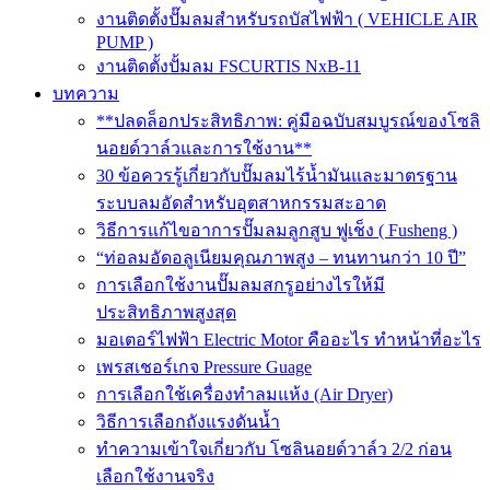
งานติดตั้งปั๊มลมสำหรับรถบัสไฟฟ้า ( VEHICLE AIR
PUMP )
งานติดตั้งปั้มลม FSCURTIS NxB-11
บทความ
**ปลดล็อกประสิทธิภาพ: คู่มือฉบับสมบูรณ์ของโซลิ
นอยด์วาล์วและการใช้งาน**
30 ข้อควรรู้เกี่ยวกับปั๊มลมไร้น้ำมันและมาตรฐาน
ระบบลมอัดสำหรับอุตสาหกรรมสะอาด
วิธีการแก้ไขอาการปั๊มลมลูกสูบ ฟูเช็ง ( Fusheng )
“ท่อลมอัดอลูเนียมคุณภาพสูง – ทนทานกว่า 10 ปี”
การเลือกใช้งานปั๊มลมสกรูอย่างไรให้มี
ประสิทธิภาพสูงสุด
มอเตอร์ไฟฟ้า Electric Motor คืออะไร ทำหน้าที่อะไร
เพรสเชอร์เกจ Pressure Guage
การเลือกใช้เครื่องทำลมแห้ง (Air Dryer)
วิธีการเลือกถังแรงดันน้ำ
ทำความเข้าใจเกี่ยวกับ โซลินอยด์วาล์ว 2/2 ก่อน
เลือกใช้งานจริง