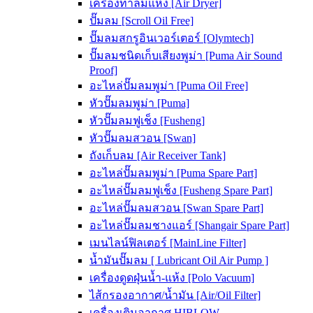
เครื่องทำลมแห้ง [Air Dryer]
ปั๊มลม [Scroll Oil Free]
ปั๊มลมสกรูอินเวอร์เตอร์ [Olymtech]
ปั๊มลมชนิดเก็บเสียงพูม่า [Puma Air Sound
Proof]
อะไหล่ปั๊มลมพูม่า [Puma Oil Free]
หัวปั๊มลมพูม่า [Puma]
หัวปั๊มลมฟูเช็ง [Fusheng]
หัวปั๊มลมสวอน [Swan]
ถังเก็บลม [Air Receiver Tank]
อะไหล่ปั๊มลมพูม่า [Puma Spare Part]
อะไหล่ปั๊มลมฟูเช็ง [Fusheng Spare Part]
อะไหล่ปั๊มลมสวอน [Swan Spare Part]
อะไหล่ปั๊มลมชางแอร์ [Shangair Spare Part]
เมนไลน์ฟิลเตอร์ [MainLine Filter]
น้ำมันปั๊มลม [ Lubricant Oil Air Pump ]
เครื่องดูดฝุ่นน้ำ-แห้ง [Polo Vacuum]
ไส้กรองอากาศ/น้ำมัน [Air/Oil Filter]
เครื่องเติมอากาศ HIBLOW