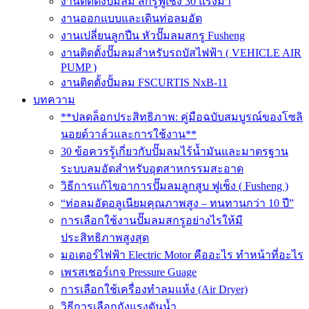
งานติดตั้งปั๊มลม สกรูฟูเช็ง 30 แรงม้า
งานออกแบบและเดินท่อลมอัด
งานเปลี่ยนลูกปืน หัวปั๊มลมสกรู Fusheng
งานติดตั้งปั๊มลมสำหรับรถบัสไฟฟ้า ( VEHICLE AIR
PUMP )
งานติดตั้งปั้มลม FSCURTIS NxB-11
บทความ
**ปลดล็อกประสิทธิภาพ: คู่มือฉบับสมบูรณ์ของโซลิ
นอยด์วาล์วและการใช้งาน**
30 ข้อควรรู้เกี่ยวกับปั๊มลมไร้น้ำมันและมาตรฐาน
ระบบลมอัดสำหรับอุตสาหกรรมสะอาด
วิธีการแก้ไขอาการปั๊มลมลูกสูบ ฟูเช็ง ( Fusheng )
“ท่อลมอัดอลูเนียมคุณภาพสูง – ทนทานกว่า 10 ปี”
การเลือกใช้งานปั๊มลมสกรูอย่างไรให้มี
ประสิทธิภาพสูงสุด
มอเตอร์ไฟฟ้า Electric Motor คืออะไร ทำหน้าที่อะไร
เพรสเชอร์เกจ Pressure Guage
การเลือกใช้เครื่องทำลมแห้ง (Air Dryer)
วิธีการเลือกถังแรงดันน้ำ