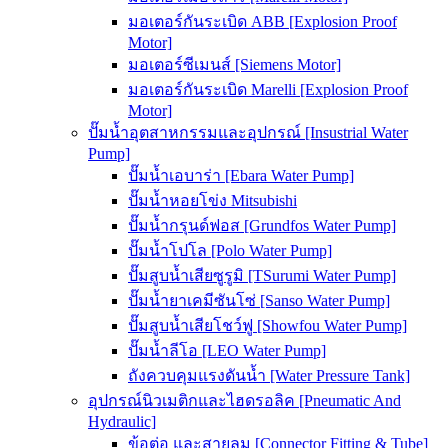
มอเตอร์กันระเบิด ABB [Explosion Proof
Motor]
มอเตอร์ซีเมนส์ [Siemens Motor]
มอเตอร์กันระเบิด Marelli [Explosion Proof
Motor]
ปั๊มน้ำอุตสาหกรรมและอุปกรณ์ [Insustrial Water
Pump]
ปั๊มน้ำเอบาร่า [Ebara Water Pump]
ปั๊มน้ำหอยโข่ง Mitsubishi
ปั๊มน้ำกรุนด์ฟอส [Grundfos Water Pump]
ปั๊มน้ำโปโล [Polo Water Pump]
ปั๊มสูบน้ำเสียซูรูมิ [TSurumi Water Pump]
ปั๊มน้ำยาเคมีซันโซ่ [Sanso Water Pump]
ปั๊มสูบน้ำเสียโชว์ฟู [Showfou Water Pump]
ปั๊มน้ำลีโอ [LEO Water Pump]
ถังควบคุมแรงดันน้ำ [Water Pressure Tank]
อุปกรณ์นิวเมติกและไฮดรอลิค [Pneumatic And
Hydraulic]
ข้อต่อ และสายลม [Connector Fitting & Tube]