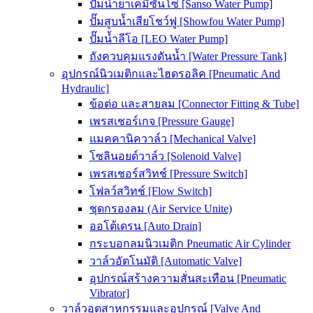
ปั๊มน้ำยาเคมีซันโซ่ [Sanso Water Pump]
ปั๊มสูบน้ำเสียโชว์ฟู [Showfou Water Pump]
ปั๊มน้ำลีโอ [LEO Water Pump]
ถังควบคุมแรงดันน้ำ [Water Pressure Tank]
อุปกรณ์นิวเมติกและไฮดรอลิค [Pneumatic And
Hydraulic]
ข้อต่อ และสายลม [Connector Fitting & Tube]
เพรสเชอร์เกจ [Pressure Gauge]
แมคคานิควาล์ว [Mechanical Valve]
โซลินอยด์วาล์ว [Solenoid Valve]
เพรสเชอร์สวิทช์ [Pressure Switch]
โฟลว์สวิทช์ [Flow Switch]
ชุดกรองลม (Air Service Unite)
ออโต้เดรน [Auto Drain]
กระบอกลมนิวเมติก Pneumatic Air Cylinder
วาล์วอัตโนมัติ [Automatic Valve]
อุปกรณ์สร้างความสั่นสะเทือน [Pneumatic
Vibrator]
วาล์วอุตสาหกรรมและอุปกรณ์ [Valve And