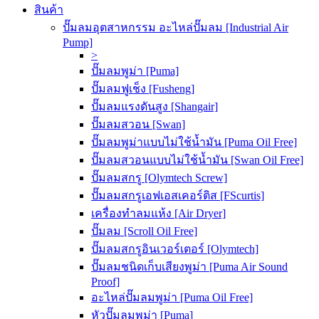
สินค้า
ปั๊มลมอุตสาหกรรม อะไหล่ปั๊มลม [Industrial Air
Pump]
>
ปั๊มลมพูม่า [Puma]
ปั๊มลมฟูเช็ง [Fusheng]
ปั๊มลมแรงดันสูง [Shangair]
ปั๊มลมสวอน [Swan]
ปั๊มลมพูม่าแบบไม่ใช้น้ำมัน [Puma Oil Free]
ปั๊มลมสวอนแบบไม่ใช้น้ำมัน [Swan Oil Free]
ปั๊มลมสกรู [Olymtech Screw]
ปั๊มลมสกรูเอฟเอสเคอร์ติส [FScurtis]
เครื่องทำลมแห้ง [Air Dryer]
ปั๊มลม [Scroll Oil Free]
ปั๊มลมสกรูอินเวอร์เตอร์ [Olymtech]
ปั๊มลมชนิดเก็บเสียงพูม่า [Puma Air Sound
Proof]
อะไหล่ปั๊มลมพูม่า [Puma Oil Free]
หัวปั๊มลมพูม่า [Puma]