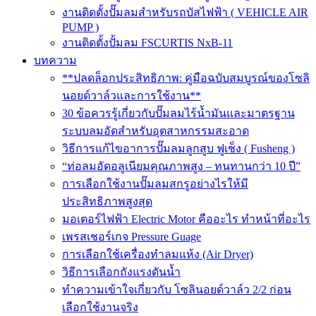
งานติดตั้งปั๊มลมสำหรับรถบัสไฟฟ้า ( VEHICLE AIR
PUMP )
งานติดตั้งปั้มลม FSCURTIS NxB-11
บทความ
**ปลดล็อกประสิทธิภาพ: คู่มือฉบับสมบูรณ์ของโซลิ
นอยด์วาล์วและการใช้งาน**
30 ข้อควรรู้เกี่ยวกับปั๊มลมไร้น้ำมันและมาตรฐาน
ระบบลมอัดสำหรับอุตสาหกรรมสะอาด
วิธีการแก้ไขอาการปั๊มลมลูกสูบ ฟูเช็ง ( Fusheng )
“ท่อลมอัดอลูเนียมคุณภาพสูง – ทนทานกว่า 10 ปี”
การเลือกใช้งานปั๊มลมสกรูอย่างไรให้มี
ประสิทธิภาพสูงสุด
มอเตอร์ไฟฟ้า Electric Motor คืออะไร ทำหน้าที่อะไร
เพรสเชอร์เกจ Pressure Guage
การเลือกใช้เครื่องทำลมแห้ง (Air Dryer)
วิธีการเลือกถังแรงดันน้ำ
ทำความเข้าใจเกี่ยวกับ โซลินอยด์วาล์ว 2/2 ก่อน
เลือกใช้งานจริง