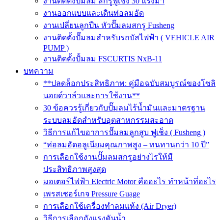
งานติดตั้งปั๊มลม สกรูฟูเช็ง 30 แรงม้า
งานออกแบบและเดินท่อลมอัด
งานเปลี่ยนลูกปืน หัวปั๊มลมสกรู Fusheng
งานติดตั้งปั๊มลมสำหรับรถบัสไฟฟ้า ( VEHICLE AIR
PUMP )
งานติดตั้งปั้มลม FSCURTIS NxB-11
บทความ
**ปลดล็อกประสิทธิภาพ: คู่มือฉบับสมบูรณ์ของโซลิ
นอยด์วาล์วและการใช้งาน**
30 ข้อควรรู้เกี่ยวกับปั๊มลมไร้น้ำมันและมาตรฐาน
ระบบลมอัดสำหรับอุตสาหกรรมสะอาด
วิธีการแก้ไขอาการปั๊มลมลูกสูบ ฟูเช็ง ( Fusheng )
“ท่อลมอัดอลูเนียมคุณภาพสูง – ทนทานกว่า 10 ปี”
การเลือกใช้งานปั๊มลมสกรูอย่างไรให้มี
ประสิทธิภาพสูงสุด
มอเตอร์ไฟฟ้า Electric Motor คืออะไร ทำหน้าที่อะไร
เพรสเชอร์เกจ Pressure Guage
การเลือกใช้เครื่องทำลมแห้ง (Air Dryer)
วิธีการเลือกถังแรงดันน้ำ