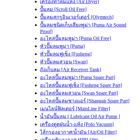
เครื่องทำลมแห้ง [Air Dryer]
ปั๊มลม [Scroll Oil Free]
ปั๊มลมสกรูอินเวอร์เตอร์ [Olymtech]
ปั๊มลมชนิดเก็บเสียงพูม่า [Puma Air Sound
Proof]
อะไหล่ปั๊มลมพูม่า [Puma Oil Free]
หัวปั๊มลมพูม่า [Puma]
หัวปั๊มลมฟูเช็ง [Fusheng]
หัวปั๊มลมสวอน [Swan]
ถังเก็บลม [Air Receiver Tank]
อะไหล่ปั๊มลมพูม่า [Puma Spare Part]
อะไหล่ปั๊มลมฟูเช็ง [Fusheng Spare Part]
อะไหล่ปั๊มลมสวอน [Swan Spare Part]
อะไหล่ปั๊มลมชางแอร์ [Shangair Spare Part]
เมนไลน์ฟิลเตอร์ [MainLine Filter]
น้ำมันปั๊มลม [ Lubricant Oil Air Pump ]
เครื่องดูดฝุ่นน้ำ-แห้ง [Polo Vacuum]
ไส้กรองอากาศ/น้ำมัน [Air/Oil Filter]
เครื่องเติมอากาศ HIBLOW