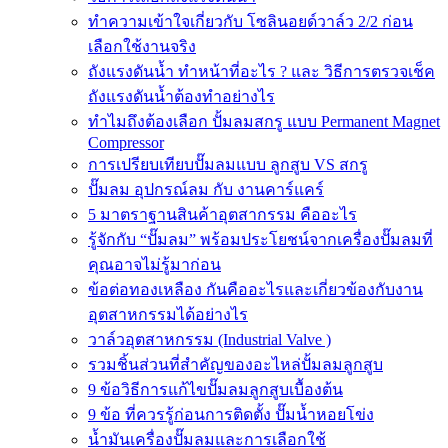
ทำความเข้าใจเกี่ยวกับ โซลินอยด์วาล์ว 2/2 ก่อน
เลือกใช้งานจริง
ถังแรงดันน้ำ ทำหน้าที่อะไร ? และ วิธีการตรวจเช็ค
ถังแรงดันน้ำต้องทำอย่างไร
ทำไมถึงต้องเลือก ปั้มลมสกรู แบบ Permanent Magnet
Compressor
การเปรียบเทียบปั๊มลมแบบ ลูกสูบ VS สกรู
ปั๊มลม อุปกรณ์ลม กับ งานคาร์แคร์
5 มาตราฐานสินค้าอุตสากรรม คืออะไร
รู้จักกับ “ปั๊มลม” พร้อมประโยชน์จากเครื่องปั๊มลมที่
คุณอาจไม่รู้มาก่อน
ข้อต่อทองเหลือง กันคืออะไรและเกี่ยวข้องกับงาน
อุตสาหกรรมได้อย่างไร
วาล์วอุตสาหกรรม (Industrial Valve )
รวมชิ้นส่วนที่สำคัญของอะไหล่ปั้มลมลูกสูบ
9 ข้อวิธีการแก้ไขปั๊มลมลูกสูบเบื้องต้น
9 ข้อ ที่ควรรู้ก่อนการติดตั้ง ปั๊มน้ำหอยโข่ง
น้ำมันเครื่องปั๊มลมและการเลือกใช้