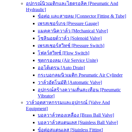
อุปกรณ์นิวเมติกและไฮดรอลิค [Pneumatic And
Hydraulic]
ข้อต่อ และสายลม [Connector Fitting & Tube]
เพรสเชอร์เกจ [Pressure Gauge]
แมคคานิควาล์ว [Mechanical Valve]
โซลินอยด์วาล์ว [Solenoid Valve]
เพรสเชอร์สวิทช์ [Pressure Switch]
โฟลว์สวิทช์ [Flow Switch]
ชุดกรองลม (Air Service Unite)
ออโต้เดรน [Auto Drain]
กระบอกลมนิวเมติก Pneumatic Air Cylinder
วาล์วอัตโนมัติ [Automatic Valve]
อุปกรณ์สร้างความสั่นสะเทือน [Pneumatic
Vibrator]
วาล์วอุตสาหกรรมและอุปกรณ์ [Valve And
Equipment]
บอลวาล์วทองเหลือง [Brass Ball Valve]
บอลวาล์วสแตนเลส [Stainless Ball Valve]
ข้อต่อสแตนเลส [Stainless Fitting]