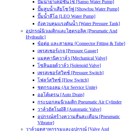
ปั๊มน้ำยาเคมีซันโซ่ [Sanso Water Pump]
ปั๊มสูบน้ำเสียโชว์ฟู [Showfou Water Pump]
ปั๊มน้ำลีโอ [LEO Water Pump]
ถังควบคุมแรงดันน้ำ [Water Pressure Tank]
อุปกรณ์นิวเมติกและไฮดรอลิค [Pneumatic And
Hydraulic]
ข้อต่อ และสายลม [Connector Fitting & Tube]
เพรสเชอร์เกจ [Pressure Gauge]
แมคคานิควาล์ว [Mechanical Valve]
โซลินอยด์วาล์ว [Solenoid Valve]
เพรสเชอร์สวิทช์ [Pressure Switch]
โฟลว์สวิทช์ [Flow Switch]
ชุดกรองลม (Air Service Unite)
ออโต้เดรน [Auto Drain]
กระบอกลมนิวเมติก Pneumatic Air Cylinder
วาล์วอัตโนมัติ [Automatic Valve]
อุปกรณ์สร้างความสั่นสะเทือน [Pneumatic
Vibrator]
วาล์วอุตสาหกรรมและอุปกรณ์ [Valve And