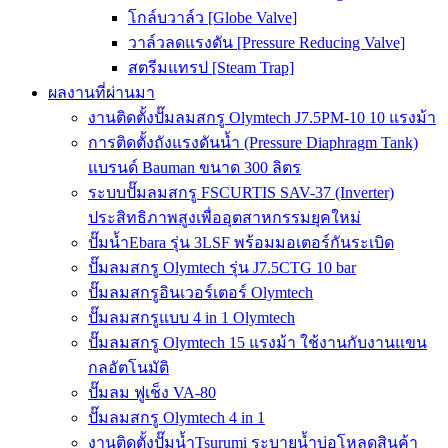
โกล์บวาล์ว [Globe Valve]
วาล์วลดแรงดัน [Pressure Reducing Valve]
สตรีมแทรป [Steam Trap]
ผลงานที่ผ่านมา
งานติดตั้งปั๊มลมสกรู Olymtech J7.5PM-10 10 แรงม้า
การติดตั้งถังแรงดันน้ำ (Pressure Diaphragm Tank)
แบรนด์ Bauman ขนาด 300 ลิตร
ระบบปั๊มลมสกรู FSCURTIS SAV-37 (Inverter)
ประสิทธิภาพสูงเพื่ออุตสาหกรรมยุคใหม่
ปั๊มน้ำEbara รุ่น 3LSF พร้อมมอเตอร์กันระเบิด
ปั๊มลมสกรู Olymtech รุ่น J7.5CTG 10 bar
ปั๊มลมสกรูอินเวอร์เตอร์ Olymtech
ปั๊มลมสกรูแบบ 4 in 1 Olymtech
ปั๊มลมสกรู Olymtech 15 แรงม้า ใช้งานกับงานแขน
กลอัตโนมัติ
ปั๊มลม ฟูเช็ง VA-80
ปั๊มลมสกรู Olymtech 4 in 1
งานติดตั้งปั๊มน้ำTsurumi ระบายน้ำบ่อโหลดสินค้า