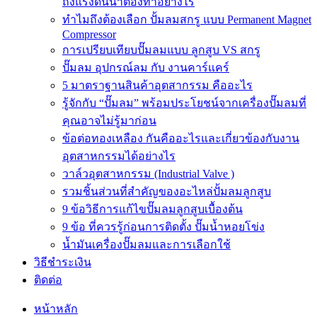
ถังแรงดันน้ำต้องทำอย่างไร
ทำไมถึงต้องเลือก ปั้มลมสกรู แบบ Permanent Magnet
Compressor
การเปรียบเทียบปั๊มลมแบบ ลูกสูบ VS สกรู
ปั๊มลม อุปกรณ์ลม กับ งานคาร์แคร์
5 มาตราฐานสินค้าอุตสากรรม คืออะไร
รู้จักกับ “ปั๊มลม” พร้อมประโยชน์จากเครื่องปั๊มลมที่
คุณอาจไม่รู้มาก่อน
ข้อต่อทองเหลือง กันคืออะไรและเกี่ยวข้องกับงาน
อุตสาหกรรมได้อย่างไร
วาล์วอุตสาหกรรม (Industrial Valve )
รวมชิ้นส่วนที่สำคัญของอะไหล่ปั้มลมลูกสูบ
9 ข้อวิธีการแก้ไขปั๊มลมลูกสูบเบื้องต้น
9 ข้อ ที่ควรรู้ก่อนการติดตั้ง ปั๊มน้ำหอยโข่ง
น้ำมันเครื่องปั๊มลมและการเลือกใช้
วิธีชำระเงิน
ติดต่อ
หน้าหลัก