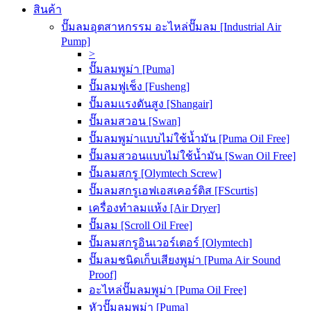
สินค้า
ปั๊มลมอุตสาหกรรม อะไหล่ปั๊มลม [Industrial Air
Pump]
>
ปั๊มลมพูม่า [Puma]
ปั๊มลมฟูเช็ง [Fusheng]
ปั๊มลมแรงดันสูง [Shangair]
ปั๊มลมสวอน [Swan]
ปั๊มลมพูม่าแบบไม่ใช้น้ำมัน [Puma Oil Free]
ปั๊มลมสวอนแบบไม่ใช้น้ำมัน [Swan Oil Free]
ปั๊มลมสกรู [Olymtech Screw]
ปั๊มลมสกรูเอฟเอสเคอร์ติส [FScurtis]
เครื่องทำลมแห้ง [Air Dryer]
ปั๊มลม [Scroll Oil Free]
ปั๊มลมสกรูอินเวอร์เตอร์ [Olymtech]
ปั๊มลมชนิดเก็บเสียงพูม่า [Puma Air Sound
Proof]
อะไหล่ปั๊มลมพูม่า [Puma Oil Free]
หัวปั๊มลมพูม่า [Puma]