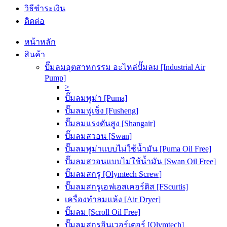
วิธีชำระเงิน
ติดต่อ
หน้าหลัก
สินค้า
ปั๊มลมอุตสาหกรรม อะไหล่ปั๊มลม [Industrial Air
Pump]
>
ปั๊มลมพูม่า [Puma]
ปั๊มลมฟูเช็ง [Fusheng]
ปั๊มลมแรงดันสูง [Shangair]
ปั๊มลมสวอน [Swan]
ปั๊มลมพูม่าแบบไม่ใช้น้ำมัน [Puma Oil Free]
ปั๊มลมสวอนแบบไม่ใช้น้ำมัน [Swan Oil Free]
ปั๊มลมสกรู [Olymtech Screw]
ปั๊มลมสกรูเอฟเอสเคอร์ติส [FScurtis]
เครื่องทำลมแห้ง [Air Dryer]
ปั๊มลม [Scroll Oil Free]
ปั๊มลมสกรูอินเวอร์เตอร์ [Olymtech]