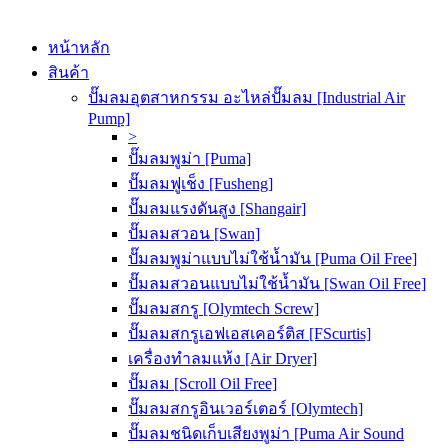
หน้าหลัก
สินค้า
ปั๊มลมอุตสาหกรรม อะไหล่ปั๊มลม [Industrial Air
Pump]
>
ปั๊มลมพูม่า [Puma]
ปั๊มลมฟูเช็ง [Fusheng]
ปั๊มลมแรงดันสูง [Shangair]
ปั๊มลมสวอน [Swan]
ปั๊มลมพูม่าแบบไม่ใช้น้ำมัน [Puma Oil Free]
ปั๊มลมสวอนแบบไม่ใช้น้ำมัน [Swan Oil Free]
ปั๊มลมสกรู [Olymtech Screw]
ปั๊มลมสกรูเอฟเอสเคอร์ติส [FScurtis]
เครื่องทำลมแห้ง [Air Dryer]
ปั๊มลม [Scroll Oil Free]
ปั๊มลมสกรูอินเวอร์เตอร์ [Olymtech]
ปั๊มลมชนิดเก็บเสียงพูม่า [Puma Air Sound