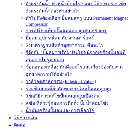
ถังแรงดันน้ำ ทำหน้าที่อะไร ? และ วิธีการตรวจเช็ค
ถังแรงดันน้ำต้องทำอย่างไร
ทำไมถึงต้องเลือก ปั้มลมสกรู แบบ Permanent Magnet
Compressor
การเปรียบเทียบปั๊มลมแบบ ลูกสูบ VS สกรู
ปั๊มลม อุปกรณ์ลม กับ งานคาร์แคร์
5 มาตราฐานสินค้าอุตสากรรม คืออะไร
รู้จักกับ “ปั๊มลม” พร้อมประโยชน์จากเครื่องปั๊มลมที่
คุณอาจไม่รู้มาก่อน
ข้อต่อทองเหลือง กันคืออะไรและเกี่ยวข้องกับงาน
อุตสาหกรรมได้อย่างไร
วาล์วอุตสาหกรรม (Industrial Valve )
รวมชิ้นส่วนที่สำคัญของอะไหล่ปั้มลมลูกสูบ
9 ข้อวิธีการแก้ไขปั๊มลมลูกสูบเบื้องต้น
9 ข้อ ที่ควรรู้ก่อนการติดตั้ง ปั๊มน้ำหอยโข่ง
น้ำมันเครื่องปั๊มลมและการเลือกใช้
วิธีชำระเงิน
ติดต่อ