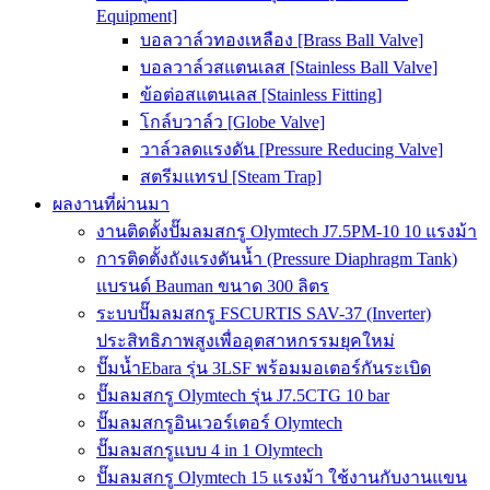
Equipment]
บอลวาล์วทองเหลือง [Brass Ball Valve]
บอลวาล์วสแตนเลส [Stainless Ball Valve]
ข้อต่อสแตนเลส [Stainless Fitting]
โกล์บวาล์ว [Globe Valve]
วาล์วลดแรงดัน [Pressure Reducing Valve]
สตรีมแทรป [Steam Trap]
ผลงานที่ผ่านมา
งานติดตั้งปั๊มลมสกรู Olymtech J7.5PM-10 10 แรงม้า
การติดตั้งถังแรงดันน้ำ (Pressure Diaphragm Tank)
แบรนด์ Bauman ขนาด 300 ลิตร
ระบบปั๊มลมสกรู FSCURTIS SAV-37 (Inverter)
ประสิทธิภาพสูงเพื่ออุตสาหกรรมยุคใหม่
ปั๊มน้ำEbara รุ่น 3LSF พร้อมมอเตอร์กันระเบิด
ปั๊มลมสกรู Olymtech รุ่น J7.5CTG 10 bar
ปั๊มลมสกรูอินเวอร์เตอร์ Olymtech
ปั๊มลมสกรูแบบ 4 in 1 Olymtech
ปั๊มลมสกรู Olymtech 15 แรงม้า ใช้งานกับงานแขน