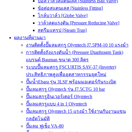
บอลวาล์วสแตนเลส [Stainless Ball Valve]
ข้อต่อสแตนเลส [Stainless Fitting]
โกล์บวาล์ว [Globe Valve]
วาล์วลดแรงดัน [Pressure Reducing Valve]
สตรีมแทรป [Steam Trap]
ผลงานที่ผ่านมา
งานติดตั้งปั๊มลมสกรู Olymtech J7.5PM-10 10 แรงม้า
การติดตั้งถังแรงดันน้ำ (Pressure Diaphragm Tank)
แบรนด์ Bauman ขนาด 300 ลิตร
ระบบปั๊มลมสกรู FSCURTIS SAV-37 (Inverter)
ประสิทธิภาพสูงเพื่ออุตสาหกรรมยุคใหม่
ปั๊มน้ำEbara รุ่น 3LSF พร้อมมอเตอร์กันระเบิด
ปั๊มลมสกรู Olymtech รุ่น J7.5CTG 10 bar
ปั๊มลมสกรูอินเวอร์เตอร์ Olymtech
ปั๊มลมสกรูแบบ 4 in 1 Olymtech
ปั๊มลมสกรู Olymtech 15 แรงม้า ใช้งานกับงานแขน
กลอัตโนมัติ
ปั๊มลม ฟูเช็ง VA-80