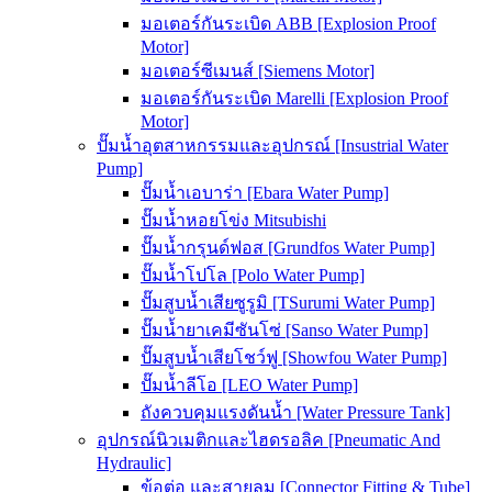
มอเตอร์กันระเบิด ABB [Explosion Proof
Motor]
มอเตอร์ซีเมนส์ [Siemens Motor]
มอเตอร์กันระเบิด Marelli [Explosion Proof
Motor]
ปั๊มน้ำอุตสาหกรรมและอุปกรณ์ [Insustrial Water
Pump]
ปั๊มน้ำเอบาร่า [Ebara Water Pump]
ปั๊มน้ำหอยโข่ง Mitsubishi
ปั๊มน้ำกรุนด์ฟอส [Grundfos Water Pump]
ปั๊มน้ำโปโล [Polo Water Pump]
ปั๊มสูบน้ำเสียซูรูมิ [TSurumi Water Pump]
ปั๊มน้ำยาเคมีซันโซ่ [Sanso Water Pump]
ปั๊มสูบน้ำเสียโชว์ฟู [Showfou Water Pump]
ปั๊มน้ำลีโอ [LEO Water Pump]
ถังควบคุมแรงดันน้ำ [Water Pressure Tank]
อุปกรณ์นิวเมติกและไฮดรอลิค [Pneumatic And
Hydraulic]
ข้อต่อ และสายลม [Connector Fitting & Tube]