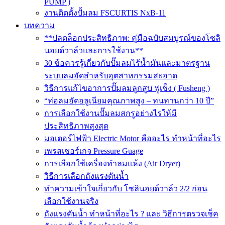
PUMP )
งานติดตั้งปั้มลม FSCURTIS NxB-11
บทความ
**ปลดล็อกประสิทธิภาพ: คู่มือฉบับสมบูรณ์ของโซลิ
นอยด์วาล์วและการใช้งาน**
30 ข้อควรรู้เกี่ยวกับปั๊มลมไร้น้ำมันและมาตรฐาน
ระบบลมอัดสำหรับอุตสาหกรรมสะอาด
วิธีการแก้ไขอาการปั๊มลมลูกสูบ ฟูเช็ง ( Fusheng )
“ท่อลมอัดอลูเนียมคุณภาพสูง – ทนทานกว่า 10 ปี”
การเลือกใช้งานปั๊มลมสกรูอย่างไรให้มี
ประสิทธิภาพสูงสุด
มอเตอร์ไฟฟ้า Electric Motor คืออะไร ทำหน้าที่อะไร
เพรสเชอร์เกจ Pressure Guage
การเลือกใช้เครื่องทำลมแห้ง (Air Dryer)
วิธีการเลือกถังแรงดันน้ำ
ทำความเข้าใจเกี่ยวกับ โซลินอยด์วาล์ว 2/2 ก่อน
เลือกใช้งานจริง
ถังแรงดันน้ำ ทำหน้าที่อะไร ? และ วิธีการตรวจเช็ค