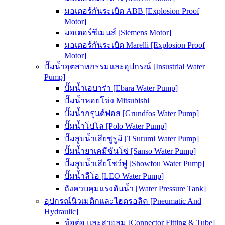
มอเตอร์กันระเบิด ABB [Explosion Proof
Motor]
มอเตอร์ซีเมนส์ [Siemens Motor]
มอเตอร์กันระเบิด Marelli [Explosion Proof
Motor]
ปั๊มน้ำอุตสาหกรรมและอุปกรณ์ [Insustrial Water
Pump]
ปั๊มน้ำเอบาร่า [Ebara Water Pump]
ปั๊มน้ำหอยโข่ง Mitsubishi
ปั๊มน้ำกรุนด์ฟอส [Grundfos Water Pump]
ปั๊มน้ำโปโล [Polo Water Pump]
ปั๊มสูบน้ำเสียซูรูมิ [TSurumi Water Pump]
ปั๊มน้ำยาเคมีซันโซ่ [Sanso Water Pump]
ปั๊มสูบน้ำเสียโชว์ฟู [Showfou Water Pump]
ปั๊มน้ำลีโอ [LEO Water Pump]
ถังควบคุมแรงดันน้ำ [Water Pressure Tank]
อุปกรณ์นิวเมติกและไฮดรอลิค [Pneumatic And
Hydraulic]
ข้อต่อ และสายลม [Connector Fitting & Tube]