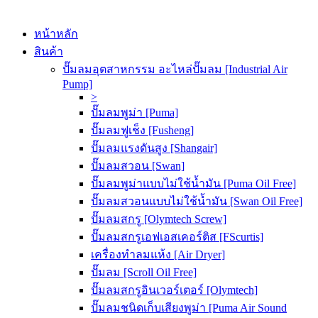
หน้าหลัก
สินค้า
ปั๊มลมอุตสาหกรรม อะไหล่ปั๊มลม [Industrial Air
Pump]
>
ปั๊มลมพูม่า [Puma]
ปั๊มลมฟูเช็ง [Fusheng]
ปั๊มลมแรงดันสูง [Shangair]
ปั๊มลมสวอน [Swan]
ปั๊มลมพูม่าแบบไม่ใช้น้ำมัน [Puma Oil Free]
ปั๊มลมสวอนแบบไม่ใช้น้ำมัน [Swan Oil Free]
ปั๊มลมสกรู [Olymtech Screw]
ปั๊มลมสกรูเอฟเอสเคอร์ติส [FScurtis]
เครื่องทำลมแห้ง [Air Dryer]
ปั๊มลม [Scroll Oil Free]
ปั๊มลมสกรูอินเวอร์เตอร์ [Olymtech]
ปั๊มลมชนิดเก็บเสียงพูม่า [Puma Air Sound