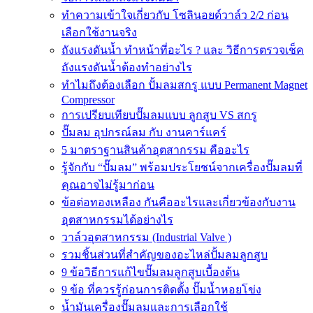
ทำความเข้าใจเกี่ยวกับ โซลินอยด์วาล์ว 2/2 ก่อน
เลือกใช้งานจริง
ถังแรงดันน้ำ ทำหน้าที่อะไร ? และ วิธีการตรวจเช็ค
ถังแรงดันน้ำต้องทำอย่างไร
ทำไมถึงต้องเลือก ปั้มลมสกรู แบบ Permanent Magnet
Compressor
การเปรียบเทียบปั๊มลมแบบ ลูกสูบ VS สกรู
ปั๊มลม อุปกรณ์ลม กับ งานคาร์แคร์
5 มาตราฐานสินค้าอุตสากรรม คืออะไร
รู้จักกับ “ปั๊มลม” พร้อมประโยชน์จากเครื่องปั๊มลมที่
คุณอาจไม่รู้มาก่อน
ข้อต่อทองเหลือง กันคืออะไรและเกี่ยวข้องกับงาน
อุตสาหกรรมได้อย่างไร
วาล์วอุตสาหกรรม (Industrial Valve )
รวมชิ้นส่วนที่สำคัญของอะไหล่ปั้มลมลูกสูบ
9 ข้อวิธีการแก้ไขปั๊มลมลูกสูบเบื้องต้น
9 ข้อ ที่ควรรู้ก่อนการติดตั้ง ปั๊มน้ำหอยโข่ง
น้ำมันเครื่องปั๊มลมและการเลือกใช้