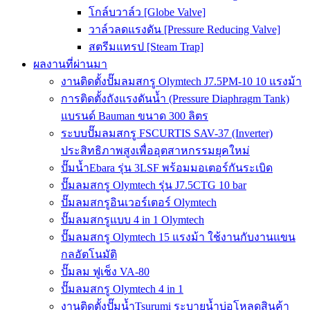
โกล์บวาล์ว [Globe Valve]
วาล์วลดแรงดัน [Pressure Reducing Valve]
สตรีมแทรป [Steam Trap]
ผลงานที่ผ่านมา
งานติดตั้งปั๊มลมสกรู Olymtech J7.5PM-10 10 แรงม้า
การติดตั้งถังแรงดันน้ำ (Pressure Diaphragm Tank)
แบรนด์ Bauman ขนาด 300 ลิตร
ระบบปั๊มลมสกรู FSCURTIS SAV-37 (Inverter)
ประสิทธิภาพสูงเพื่ออุตสาหกรรมยุคใหม่
ปั๊มน้ำEbara รุ่น 3LSF พร้อมมอเตอร์กันระเบิด
ปั๊มลมสกรู Olymtech รุ่น J7.5CTG 10 bar
ปั๊มลมสกรูอินเวอร์เตอร์ Olymtech
ปั๊มลมสกรูแบบ 4 in 1 Olymtech
ปั๊มลมสกรู Olymtech 15 แรงม้า ใช้งานกับงานแขน
กลอัตโนมัติ
ปั๊มลม ฟูเช็ง VA-80
ปั๊มลมสกรู Olymtech 4 in 1
งานติดตั้งปั๊มน้ำTsurumi ระบายน้ำบ่อโหลดสินค้า