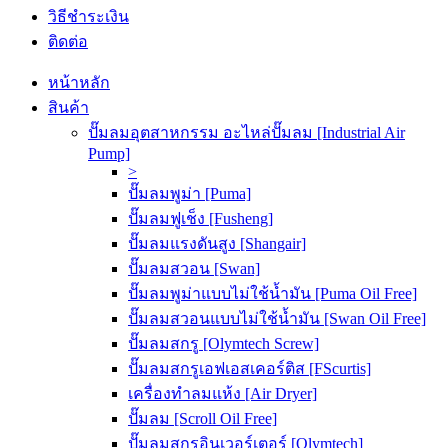
วิธีชำระเงิน
ติดต่อ
หน้าหลัก
สินค้า
ปั๊มลมอุตสาหกรรม อะไหล่ปั๊มลม [Industrial Air
Pump]
>
ปั๊มลมพูม่า [Puma]
ปั๊มลมฟูเช็ง [Fusheng]
ปั๊มลมแรงดันสูง [Shangair]
ปั๊มลมสวอน [Swan]
ปั๊มลมพูม่าแบบไม่ใช้น้ำมัน [Puma Oil Free]
ปั๊มลมสวอนแบบไม่ใช้น้ำมัน [Swan Oil Free]
ปั๊มลมสกรู [Olymtech Screw]
ปั๊มลมสกรูเอฟเอสเคอร์ติส [FScurtis]
เครื่องทำลมแห้ง [Air Dryer]
ปั๊มลม [Scroll Oil Free]
ปั๊มลมสกรูอินเวอร์เตอร์ [Olymtech]