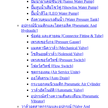
ปั๊มน้ำยาเคมีซันโซ่ [Sanso Water Pump]
ปั๊มสูบน้ำเสียโชว์ฟู [Showfou Water Pump]
ปั๊มน้ำลีโอ [LEO Water Pump]
ถังควบคุมแรงดันน้ำ [Water Pressure Tank]
อุปกรณ์นิวเมติกและไฮดรอลิค [Pneumatic And
Hydraulic]
ข้อต่อ และสายลม [Connector Fitting & Tube]
เพรสเชอร์เกจ [Pressure Gauge]
แมคคานิควาล์ว [Mechanical Valve]
โซลินอยด์วาล์ว [Solenoid Valve]
เพรสเชอร์สวิทช์ [Pressure Switch]
โฟลว์สวิทช์ [Flow Switch]
ชุดกรองลม (Air Service Unite)
ออโต้เดรน [Auto Drain]
กระบอกลมนิวเมติก Pneumatic Air Cylinder
วาล์วอัตโนมัติ [Automatic Valve]
อุปกรณ์สร้างความสั่นสะเทือน [Pneumatic
Vibrator]
วาล์วอุตสาหกรรมและอุปกรณ์ [Valve And