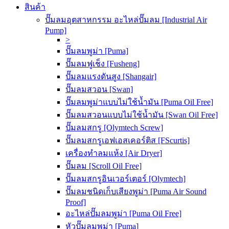
สินค้า
ปั๊มลมอุตสาหกรรม อะไหล่ปั๊มลม [Industrial Air
Pump]
>
ปั๊มลมพูม่า [Puma]
ปั๊มลมฟูเช็ง [Fusheng]
ปั๊มลมแรงดันสูง [Shangair]
ปั๊มลมสวอน [Swan]
ปั๊มลมพูม่าแบบไม่ใช้น้ำมัน [Puma Oil Free]
ปั๊มลมสวอนแบบไม่ใช้น้ำมัน [Swan Oil Free]
ปั๊มลมสกรู [Olymtech Screw]
ปั๊มลมสกรูเอฟเอสเคอร์ติส [FScurtis]
เครื่องทำลมแห้ง [Air Dryer]
ปั๊มลม [Scroll Oil Free]
ปั๊มลมสกรูอินเวอร์เตอร์ [Olymtech]
ปั๊มลมชนิดเก็บเสียงพูม่า [Puma Air Sound
Proof]
อะไหล่ปั๊มลมพูม่า [Puma Oil Free]
หัวปั๊มลมพูม่า [Puma]