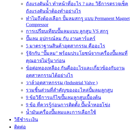
ถังแรงดันน้ำ ทำหน้าที่อะไร ? และ วิธีการตรวจเช็ค
ถังแรงดันน้ำต้องทำอย่างไร
ทำไมถึงต้องเลือก ปั้มลมสกรู แบบ Permanent Magnet
Compressor
การเปรียบเทียบปั๊มลมแบบ ลูกสูบ VS สกรู
ปั๊มลม อุปกรณ์ลม กับ งานคาร์แคร์
5 มาตราฐานสินค้าอุตสากรรม คืออะไร
รู้จักกับ “ปั๊มลม” พร้อมประโยชน์จากเครื่องปั๊มลมที่
คุณอาจไม่รู้มาก่อน
ข้อต่อทองเหลือง กันคืออะไรและเกี่ยวข้องกับงาน
อุตสาหกรรมได้อย่างไร
วาล์วอุตสาหกรรม (Industrial Valve )
รวมชิ้นส่วนที่สำคัญของอะไหล่ปั้มลมลูกสูบ
9 ข้อวิธีการแก้ไขปั๊มลมลูกสูบเบื้องต้น
9 ข้อ ที่ควรรู้ก่อนการติดตั้ง ปั๊มน้ำหอยโข่ง
น้ำมันเครื่องปั๊มลมและการเลือกใช้
วิธีชำระเงิน
ติดต่อ