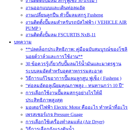
งานติดตั้งปั๊มลม สกรูฟูเช็ง 30 แรงม้า
งานออกแบบและเดินท่อลมอัด
งานเปลี่ยนลูกปืน หัวปั๊มลมสกรู Fusheng
งานติดตั้งปั๊มลมสำหรับรถบัสไฟฟ้า ( VEHICLE AIR
PUMP )
งานติดตั้งปั้มลม FSCURTIS NxB-11
บทความ
**ปลดล็อกประสิทธิภาพ: คู่มือฉบับสมบูรณ์ของโซลิ
นอยด์วาล์วและการใช้งาน**
30 ข้อควรรู้เกี่ยวกับปั๊มลมไร้น้ำมันและมาตรฐาน
ระบบลมอัดสำหรับอุตสาหกรรมสะอาด
วิธีการแก้ไขอาการปั๊มลมลูกสูบ ฟูเช็ง ( Fusheng )
“ท่อลมอัดอลูเนียมคุณภาพสูง – ทนทานกว่า 10 ปี”
การเลือกใช้งานปั๊มลมสกรูอย่างไรให้มี
ประสิทธิภาพสูงสุด
มอเตอร์ไฟฟ้า Electric Motor คืออะไร ทำหน้าที่อะไร
เพรสเชอร์เกจ Pressure Guage
การเลือกใช้เครื่องทำลมแห้ง (Air Dryer)
วิธีการเลือกถังแรงดันน้ำ