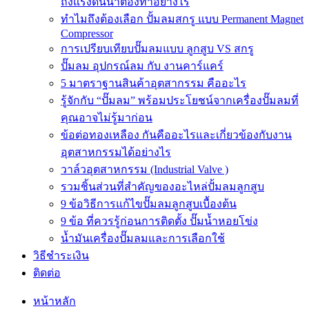
ถังแรงดันน้ำต้องทำอย่างไร
ทำไมถึงต้องเลือก ปั้มลมสกรู แบบ Permanent Magnet
Compressor
การเปรียบเทียบปั๊มลมแบบ ลูกสูบ VS สกรู
ปั๊มลม อุปกรณ์ลม กับ งานคาร์แคร์
5 มาตราฐานสินค้าอุตสากรรม คืออะไร
รู้จักกับ “ปั๊มลม” พร้อมประโยชน์จากเครื่องปั๊มลมที่
คุณอาจไม่รู้มาก่อน
ข้อต่อทองเหลือง กันคืออะไรและเกี่ยวข้องกับงาน
อุตสาหกรรมได้อย่างไร
วาล์วอุตสาหกรรม (Industrial Valve )
รวมชิ้นส่วนที่สำคัญของอะไหล่ปั้มลมลูกสูบ
9 ข้อวิธีการแก้ไขปั๊มลมลูกสูบเบื้องต้น
9 ข้อ ที่ควรรู้ก่อนการติดตั้ง ปั๊มน้ำหอยโข่ง
น้ำมันเครื่องปั๊มลมและการเลือกใช้
วิธีชำระเงิน
ติดต่อ
หน้าหลัก