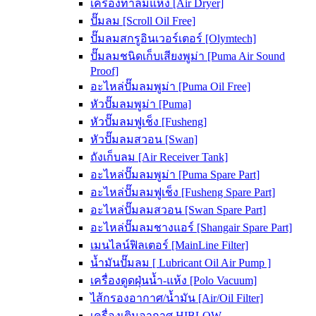
เครื่องทำลมแห้ง [Air Dryer]
ปั๊มลม [Scroll Oil Free]
ปั๊มลมสกรูอินเวอร์เตอร์ [Olymtech]
ปั๊มลมชนิดเก็บเสียงพูม่า [Puma Air Sound
Proof]
อะไหล่ปั๊มลมพูม่า [Puma Oil Free]
หัวปั๊มลมพูม่า [Puma]
หัวปั๊มลมฟูเช็ง [Fusheng]
หัวปั๊มลมสวอน [Swan]
ถังเก็บลม [Air Receiver Tank]
อะไหล่ปั๊มลมพูม่า [Puma Spare Part]
อะไหล่ปั๊มลมฟูเช็ง [Fusheng Spare Part]
อะไหล่ปั๊มลมสวอน [Swan Spare Part]
อะไหล่ปั๊มลมชางแอร์ [Shangair Spare Part]
เมนไลน์ฟิลเตอร์ [MainLine Filter]
น้ำมันปั๊มลม [ Lubricant Oil Air Pump ]
เครื่องดูดฝุ่นน้ำ-แห้ง [Polo Vacuum]
ไส้กรองอากาศ/น้ำมัน [Air/Oil Filter]
เครื่องเติมอากาศ HIBLOW