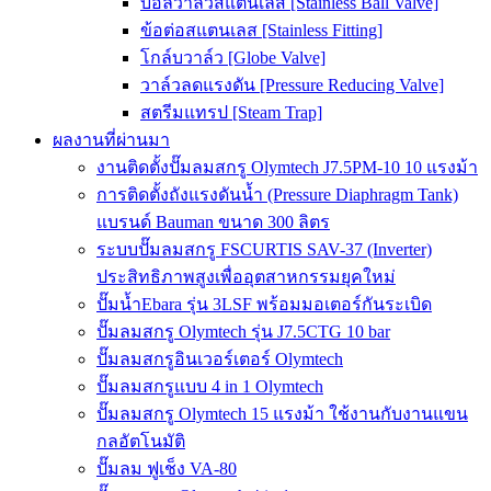
บอลวาล์วสแตนเลส [Stainless Ball Valve]
ข้อต่อสแตนเลส [Stainless Fitting]
โกล์บวาล์ว [Globe Valve]
วาล์วลดแรงดัน [Pressure Reducing Valve]
สตรีมแทรป [Steam Trap]
ผลงานที่ผ่านมา
งานติดตั้งปั๊มลมสกรู Olymtech J7.5PM-10 10 แรงม้า
การติดตั้งถังแรงดันน้ำ (Pressure Diaphragm Tank)
แบรนด์ Bauman ขนาด 300 ลิตร
ระบบปั๊มลมสกรู FSCURTIS SAV-37 (Inverter)
ประสิทธิภาพสูงเพื่ออุตสาหกรรมยุคใหม่
ปั๊มน้ำEbara รุ่น 3LSF พร้อมมอเตอร์กันระเบิด
ปั๊มลมสกรู Olymtech รุ่น J7.5CTG 10 bar
ปั๊มลมสกรูอินเวอร์เตอร์ Olymtech
ปั๊มลมสกรูแบบ 4 in 1 Olymtech
ปั๊มลมสกรู Olymtech 15 แรงม้า ใช้งานกับงานแขน
กลอัตโนมัติ
ปั๊มลม ฟูเช็ง VA-80