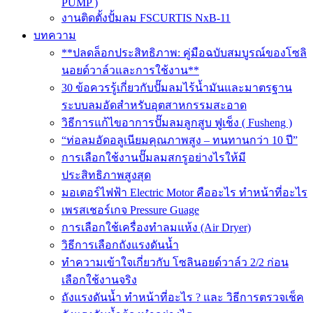
PUMP )
งานติดตั้งปั้มลม FSCURTIS NxB-11
บทความ
**ปลดล็อกประสิทธิภาพ: คู่มือฉบับสมบูรณ์ของโซลิ
นอยด์วาล์วและการใช้งาน**
30 ข้อควรรู้เกี่ยวกับปั๊มลมไร้น้ำมันและมาตรฐาน
ระบบลมอัดสำหรับอุตสาหกรรมสะอาด
วิธีการแก้ไขอาการปั๊มลมลูกสูบ ฟูเช็ง ( Fusheng )
“ท่อลมอัดอลูเนียมคุณภาพสูง – ทนทานกว่า 10 ปี”
การเลือกใช้งานปั๊มลมสกรูอย่างไรให้มี
ประสิทธิภาพสูงสุด
มอเตอร์ไฟฟ้า Electric Motor คืออะไร ทำหน้าที่อะไร
เพรสเชอร์เกจ Pressure Guage
การเลือกใช้เครื่องทำลมแห้ง (Air Dryer)
วิธีการเลือกถังแรงดันน้ำ
ทำความเข้าใจเกี่ยวกับ โซลินอยด์วาล์ว 2/2 ก่อน
เลือกใช้งานจริง
ถังแรงดันน้ำ ทำหน้าที่อะไร ? และ วิธีการตรวจเช็ค