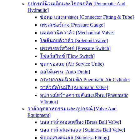
อุปกรณ์นิวเมติกและไฮดรอลิค [Pneumatic And
Hydraulic]
ข้อต่อ และสายลม [Connector Fitting & Tube]
เพรสเชอร์เกจ [Pressure Gauge]
แมคคานิควาล์ว [Mechanical Valve]
โซลินอยด์วาล์ว [Solenoid Valve]
เพรสเชอร์สวิทช์ [Pressure Switch]
โฟลว์สวิทช์ [Flow Switch]
ชุดกรองลม (Air Service Unite)
ออโต้เดรน [Auto Drain]
กระบอกลมนิวเมติก Pneumatic Air Cylinder
วาล์วอัตโนมัติ [Automatic Valve]
อุปกรณ์สร้างความสั่นสะเทือน [Pneumatic
Vibrator]
วาล์วอุตสาหกรรมและอุปกรณ์ [Valve And
Equipment]
บอลวาล์วทองเหลือง [Brass Ball Valve]
บอลวาล์วสแตนเลส [Stainless Ball Valve]
ข้อต่อสแตนเลส [Stainless Fitting]