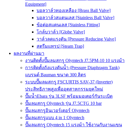
Equipment]
บอลวาล์วทองเหลือง [Brass Ball Valve]
บอลวาล์วสแตนเลส [Stainless Ball Valve]
ข้อต่อสแตนเลส [Stainless Fitting]
โกล์บวาล์ว [Globe Valve]
วาล์วลดแรงดัน [Pressure Reducing Valve]
สตรีมแทรป [Steam Trap]
ผลงานที่ผ่านมา
งานติดตั้งปั๊มลมสกรู Olymtech J7.5PM-10 10 แรงม้า
การติดตั้งถังแรงดันน้ำ (Pressure Diaphragm Tank)
แบรนด์ Bauman ขนาด 300 ลิตร
ระบบปั๊มลมสกรู FSCURTIS SAV-37 (Inverter)
ประสิทธิภาพสูงเพื่ออุตสาหกรรมยุคใหม่
ปั๊มน้ำEbara รุ่น 3LSF พร้อมมอเตอร์กันระเบิด
ปั๊มลมสกรู Olymtech รุ่น J7.5CTG 10 bar
ปั๊มลมสกรูอินเวอร์เตอร์ Olymtech
ปั๊มลมสกรูแบบ 4 in 1 Olymtech
ปั๊มลมสกรู Olymtech 15 แรงม้า ใช้งานกับงานแขน