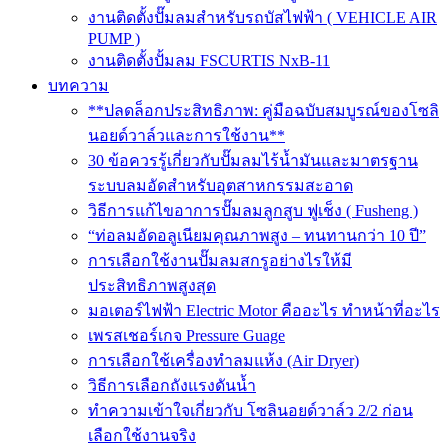
งานติดตั้งปั๊มลมสำหรับรถบัสไฟฟ้า ( VEHICLE AIR
PUMP )
งานติดตั้งปั้มลม FSCURTIS NxB-11
บทความ
**ปลดล็อกประสิทธิภาพ: คู่มือฉบับสมบูรณ์ของโซลิ
นอยด์วาล์วและการใช้งาน**
30 ข้อควรรู้เกี่ยวกับปั๊มลมไร้น้ำมันและมาตรฐาน
ระบบลมอัดสำหรับอุตสาหกรรมสะอาด
วิธีการแก้ไขอาการปั๊มลมลูกสูบ ฟูเช็ง ( Fusheng )
“ท่อลมอัดอลูเนียมคุณภาพสูง – ทนทานกว่า 10 ปี”
การเลือกใช้งานปั๊มลมสกรูอย่างไรให้มี
ประสิทธิภาพสูงสุด
มอเตอร์ไฟฟ้า Electric Motor คืออะไร ทำหน้าที่อะไร
เพรสเชอร์เกจ Pressure Guage
การเลือกใช้เครื่องทำลมแห้ง (Air Dryer)
วิธีการเลือกถังแรงดันน้ำ
ทำความเข้าใจเกี่ยวกับ โซลินอยด์วาล์ว 2/2 ก่อน
เลือกใช้งานจริง