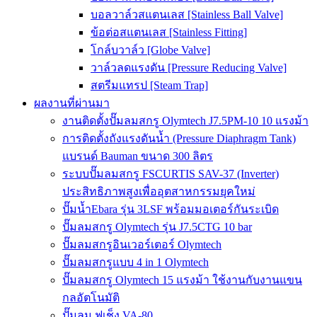
บอลวาล์วสแตนเลส [Stainless Ball Valve]
ข้อต่อสแตนเลส [Stainless Fitting]
โกล์บวาล์ว [Globe Valve]
วาล์วลดแรงดัน [Pressure Reducing Valve]
สตรีมแทรป [Steam Trap]
ผลงานที่ผ่านมา
งานติดตั้งปั๊มลมสกรู Olymtech J7.5PM-10 10 แรงม้า
การติดตั้งถังแรงดันน้ำ (Pressure Diaphragm Tank)
แบรนด์ Bauman ขนาด 300 ลิตร
ระบบปั๊มลมสกรู FSCURTIS SAV-37 (Inverter)
ประสิทธิภาพสูงเพื่ออุตสาหกรรมยุคใหม่
ปั๊มน้ำEbara รุ่น 3LSF พร้อมมอเตอร์กันระเบิด
ปั๊มลมสกรู Olymtech รุ่น J7.5CTG 10 bar
ปั๊มลมสกรูอินเวอร์เตอร์ Olymtech
ปั๊มลมสกรูแบบ 4 in 1 Olymtech
ปั๊มลมสกรู Olymtech 15 แรงม้า ใช้งานกับงานแขน
กลอัตโนมัติ
ปั๊มลม ฟูเช็ง VA-80