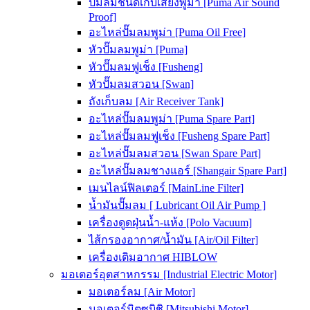
ปั๊มลมชนิดเก็บเสียงพูม่า [Puma Air Sound
Proof]
อะไหล่ปั๊มลมพูม่า [Puma Oil Free]
หัวปั๊มลมพูม่า [Puma]
หัวปั๊มลมฟูเช็ง [Fusheng]
หัวปั๊มลมสวอน [Swan]
ถังเก็บลม [Air Receiver Tank]
อะไหล่ปั๊มลมพูม่า [Puma Spare Part]
อะไหล่ปั๊มลมฟูเช็ง [Fusheng Spare Part]
อะไหล่ปั๊มลมสวอน [Swan Spare Part]
อะไหล่ปั๊มลมชางแอร์ [Shangair Spare Part]
เมนไลน์ฟิลเตอร์ [MainLine Filter]
น้ำมันปั๊มลม [ Lubricant Oil Air Pump ]
เครื่องดูดฝุ่นน้ำ-แห้ง [Polo Vacuum]
ไส้กรองอากาศ/น้ำมัน [Air/Oil Filter]
เครื่องเติมอากาศ HIBLOW
มอเตอร์อุตสาหกรรม [Industrial Electric Motor]
มอเตอร์ลม [Air Motor]
มอเตอร์มิตซูบิชิ [Mitsubishi Motor]