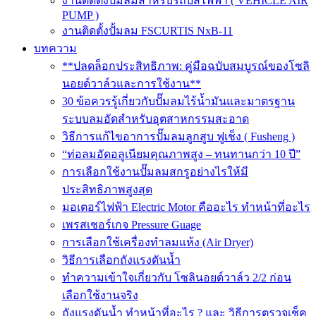
งานติดตั้งปั๊มลมสำหรับรถบัสไฟฟ้า ( VEHICLE AIR
PUMP )
งานติดตั้งปั้มลม FSCURTIS NxB-11
บทความ
**ปลดล็อกประสิทธิภาพ: คู่มือฉบับสมบูรณ์ของโซลิ
นอยด์วาล์วและการใช้งาน**
30 ข้อควรรู้เกี่ยวกับปั๊มลมไร้น้ำมันและมาตรฐาน
ระบบลมอัดสำหรับอุตสาหกรรมสะอาด
วิธีการแก้ไขอาการปั๊มลมลูกสูบ ฟูเช็ง ( Fusheng )
“ท่อลมอัดอลูเนียมคุณภาพสูง – ทนทานกว่า 10 ปี”
การเลือกใช้งานปั๊มลมสกรูอย่างไรให้มี
ประสิทธิภาพสูงสุด
มอเตอร์ไฟฟ้า Electric Motor คืออะไร ทำหน้าที่อะไร
เพรสเชอร์เกจ Pressure Guage
การเลือกใช้เครื่องทำลมแห้ง (Air Dryer)
วิธีการเลือกถังแรงดันน้ำ
ทำความเข้าใจเกี่ยวกับ โซลินอยด์วาล์ว 2/2 ก่อน
เลือกใช้งานจริง
ถังแรงดันน้ำ ทำหน้าที่อะไร ? และ วิธีการตรวจเช็ค