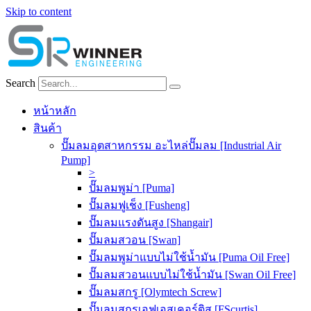
Skip to content
Search
หน้าหลัก
สินค้า
ปั๊มลมอุตสาหกรรม อะไหล่ปั๊มลม [Industrial Air
Pump]
>
ปั๊มลมพูม่า [Puma]
ปั๊มลมฟูเช็ง [Fusheng]
ปั๊มลมแรงดันสูง [Shangair]
ปั๊มลมสวอน [Swan]
ปั๊มลมพูม่าแบบไม่ใช้น้ำมัน [Puma Oil Free]
ปั๊มลมสวอนแบบไม่ใช้น้ำมัน [Swan Oil Free]
ปั๊มลมสกรู [Olymtech Screw]
ปั๊มลมสกรูเอฟเอสเคอร์ติส [FScurtis]