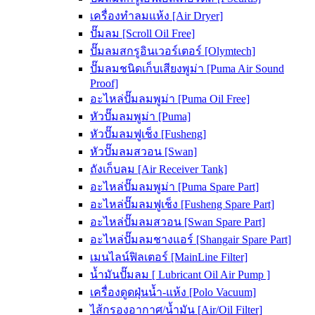
เครื่องทำลมแห้ง [Air Dryer]
ปั๊มลม [Scroll Oil Free]
ปั๊มลมสกรูอินเวอร์เตอร์ [Olymtech]
ปั๊มลมชนิดเก็บเสียงพูม่า [Puma Air Sound
Proof]
อะไหล่ปั๊มลมพูม่า [Puma Oil Free]
หัวปั๊มลมพูม่า [Puma]
หัวปั๊มลมฟูเช็ง [Fusheng]
หัวปั๊มลมสวอน [Swan]
ถังเก็บลม [Air Receiver Tank]
อะไหล่ปั๊มลมพูม่า [Puma Spare Part]
อะไหล่ปั๊มลมฟูเช็ง [Fusheng Spare Part]
อะไหล่ปั๊มลมสวอน [Swan Spare Part]
อะไหล่ปั๊มลมชางแอร์ [Shangair Spare Part]
เมนไลน์ฟิลเตอร์ [MainLine Filter]
น้ำมันปั๊มลม [ Lubricant Oil Air Pump ]
เครื่องดูดฝุ่นน้ำ-แห้ง [Polo Vacuum]
ไส้กรองอากาศ/น้ำมัน [Air/Oil Filter]