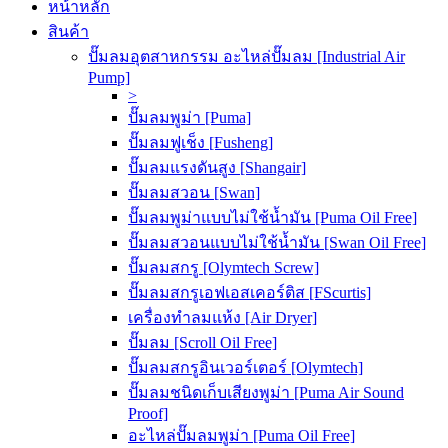
หน้าหลัก
สินค้า
ปั๊มลมอุตสาหกรรม อะไหล่ปั๊มลม [Industrial Air
Pump]
>
ปั๊มลมพูม่า [Puma]
ปั๊มลมฟูเช็ง [Fusheng]
ปั๊มลมแรงดันสูง [Shangair]
ปั๊มลมสวอน [Swan]
ปั๊มลมพูม่าแบบไม่ใช้น้ำมัน [Puma Oil Free]
ปั๊มลมสวอนแบบไม่ใช้น้ำมัน [Swan Oil Free]
ปั๊มลมสกรู [Olymtech Screw]
ปั๊มลมสกรูเอฟเอสเคอร์ติส [FScurtis]
เครื่องทำลมแห้ง [Air Dryer]
ปั๊มลม [Scroll Oil Free]
ปั๊มลมสกรูอินเวอร์เตอร์ [Olymtech]
ปั๊มลมชนิดเก็บเสียงพูม่า [Puma Air Sound
Proof]
อะไหล่ปั๊มลมพูม่า [Puma Oil Free]