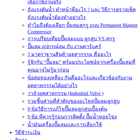
เลือกใช้งานจริง
ถังแรงดันน้ำ ทำหน้าที่อะไร ? และ วิธีการตรวจเช็ค
ถังแรงดันน้ำต้องทำอย่างไร
ทำไมถึงต้องเลือก ปั้มลมสกรู แบบ Permanent Magnet
Compressor
การเปรียบเทียบปั๊มลมแบบ ลูกสูบ VS สกรู
ปั๊มลม อุปกรณ์ลม กับ งานคาร์แคร์
5 มาตราฐานสินค้าอุตสากรรม คืออะไร
รู้จักกับ “ปั๊มลม” พร้อมประโยชน์จากเครื่องปั๊มลมที่
คุณอาจไม่รู้มาก่อน
ข้อต่อทองเหลือง กันคืออะไรและเกี่ยวข้องกับงาน
อุตสาหกรรมได้อย่างไร
วาล์วอุตสาหกรรม (Industrial Valve )
รวมชิ้นส่วนที่สำคัญของอะไหล่ปั้มลมลูกสูบ
9 ข้อวิธีการแก้ไขปั๊มลมลูกสูบเบื้องต้น
9 ข้อ ที่ควรรู้ก่อนการติดตั้ง ปั๊มน้ำหอยโข่ง
น้ำมันเครื่องปั๊มลมและการเลือกใช้
วิธีชำระเงิน