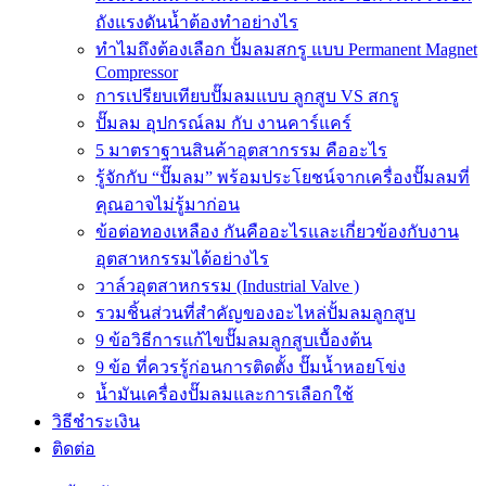
ถังแรงดันน้ำต้องทำอย่างไร
ทำไมถึงต้องเลือก ปั้มลมสกรู แบบ Permanent Magnet
Compressor
การเปรียบเทียบปั๊มลมแบบ ลูกสูบ VS สกรู
ปั๊มลม อุปกรณ์ลม กับ งานคาร์แคร์
5 มาตราฐานสินค้าอุตสากรรม คืออะไร
รู้จักกับ “ปั๊มลม” พร้อมประโยชน์จากเครื่องปั๊มลมที่
คุณอาจไม่รู้มาก่อน
ข้อต่อทองเหลือง กันคืออะไรและเกี่ยวข้องกับงาน
อุตสาหกรรมได้อย่างไร
วาล์วอุตสาหกรรม (Industrial Valve )
รวมชิ้นส่วนที่สำคัญของอะไหล่ปั้มลมลูกสูบ
9 ข้อวิธีการแก้ไขปั๊มลมลูกสูบเบื้องต้น
9 ข้อ ที่ควรรู้ก่อนการติดตั้ง ปั๊มน้ำหอยโข่ง
น้ำมันเครื่องปั๊มลมและการเลือกใช้
วิธีชำระเงิน
ติดต่อ