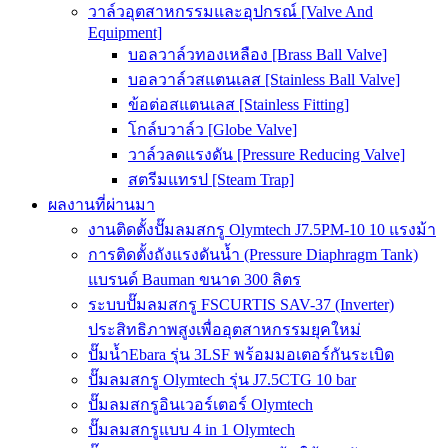
วาล์วอุตสาหกรรมและอุปกรณ์ [Valve And
Equipment]
บอลวาล์วทองเหลือง [Brass Ball Valve]
บอลวาล์วสแตนเลส [Stainless Ball Valve]
ข้อต่อสแตนเลส [Stainless Fitting]
โกล์บวาล์ว [Globe Valve]
วาล์วลดแรงดัน [Pressure Reducing Valve]
สตรีมแทรป [Steam Trap]
ผลงานที่ผ่านมา
งานติดตั้งปั๊มลมสกรู Olymtech J7.5PM-10 10 แรงม้า
การติดตั้งถังแรงดันน้ำ (Pressure Diaphragm Tank)
แบรนด์ Bauman ขนาด 300 ลิตร
ระบบปั๊มลมสกรู FSCURTIS SAV-37 (Inverter)
ประสิทธิภาพสูงเพื่ออุตสาหกรรมยุคใหม่
ปั๊มน้ำEbara รุ่น 3LSF พร้อมมอเตอร์กันระเบิด
ปั๊มลมสกรู Olymtech รุ่น J7.5CTG 10 bar
ปั๊มลมสกรูอินเวอร์เตอร์ Olymtech
ปั๊มลมสกรูแบบ 4 in 1 Olymtech