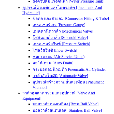
ถังควบคุมแรงดันน้ำ [Water Pressure Tank]
อุปกรณ์นิวเมติกและไฮดรอลิค [Pneumatic And
Hydraulic]
ข้อต่อ และสายลม [Connector Fitting & Tube]
เพรสเชอร์เกจ [Pressure Gauge]
แมคคานิควาล์ว [Mechanical Valve]
โซลินอยด์วาล์ว [Solenoid Valve]
เพรสเชอร์สวิทช์ [Pressure Switch]
โฟลว์สวิทช์ [Flow Switch]
ชุดกรองลม (Air Service Unite)
ออโต้เดรน [Auto Drain]
กระบอกลมนิวเมติก Pneumatic Air Cylinder
วาล์วอัตโนมัติ [Automatic Valve]
อุปกรณ์สร้างความสั่นสะเทือน [Pneumatic
Vibrator]
วาล์วอุตสาหกรรมและอุปกรณ์ [Valve And
Equipment]
บอลวาล์วทองเหลือง [Brass Ball Valve]
บอลวาล์วสแตนเลส [Stainless Ball Valve]