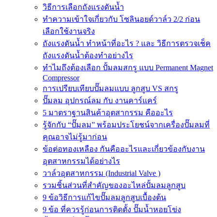
วิธีการเลือกถังแรงดันน้ำ
ทำความเข้าใจเกี่ยวกับ โซลินอยด์วาล์ว 2/2 ก่อน
เลือกใช้งานจริง
ถังแรงดันน้ำ ทำหน้าที่อะไร ? และ วิธีการตรวจเช็ค
ถังแรงดันน้ำต้องทำอย่างไร
ทำไมถึงต้องเลือก ปั้มลมสกรู แบบ Permanent Magnet
Compressor
การเปรียบเทียบปั๊มลมแบบ ลูกสูบ VS สกรู
ปั๊มลม อุปกรณ์ลม กับ งานคาร์แคร์
5 มาตราฐานสินค้าอุตสากรรม คืออะไร
รู้จักกับ “ปั๊มลม” พร้อมประโยชน์จากเครื่องปั๊มลมที่
คุณอาจไม่รู้มาก่อน
ข้อต่อทองเหลือง กันคืออะไรและเกี่ยวข้องกับงาน
อุตสาหกรรมได้อย่างไร
วาล์วอุตสาหกรรม (Industrial Valve )
รวมชิ้นส่วนที่สำคัญของอะไหล่ปั้มลมลูกสูบ
9 ข้อวิธีการแก้ไขปั๊มลมลูกสูบเบื้องต้น
9 ข้อ ที่ควรรู้ก่อนการติดตั้ง ปั๊มน้ำหอยโข่ง