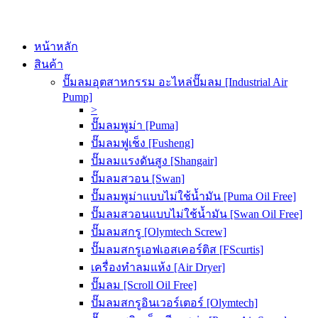
หน้าหลัก
สินค้า
ปั๊มลมอุตสาหกรรม อะไหล่ปั๊มลม [Industrial Air
Pump]
>
ปั๊มลมพูม่า [Puma]
ปั๊มลมฟูเช็ง [Fusheng]
ปั๊มลมแรงดันสูง [Shangair]
ปั๊มลมสวอน [Swan]
ปั๊มลมพูม่าแบบไม่ใช้น้ำมัน [Puma Oil Free]
ปั๊มลมสวอนแบบไม่ใช้น้ำมัน [Swan Oil Free]
ปั๊มลมสกรู [Olymtech Screw]
ปั๊มลมสกรูเอฟเอสเคอร์ติส [FScurtis]
เครื่องทำลมแห้ง [Air Dryer]
ปั๊มลม [Scroll Oil Free]
ปั๊มลมสกรูอินเวอร์เตอร์ [Olymtech]