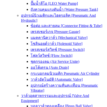
ปั๊มน้ำลีโอ [LEO Water Pump]
ถังควบคุมแรงดันน้ำ [Water Pressure Tank]
อุปกรณ์นิวเมติกและไฮดรอลิค [Pneumatic And
Hydraulic]
ข้อต่อ และสายลม [Connector Fitting & Tube]
เพรสเชอร์เกจ [Pressure Gauge]
แมคคานิควาล์ว [Mechanical Valve]
โซลินอยด์วาล์ว [Solenoid Valve]
เพรสเชอร์สวิทช์ [Pressure Switch]
โฟลว์สวิทช์ [Flow Switch]
ชุดกรองลม (Air Service Unite)
ออโต้เดรน [Auto Drain]
กระบอกลมนิวเมติก Pneumatic Air Cylinder
วาล์วอัตโนมัติ [Automatic Valve]
อุปกรณ์สร้างความสั่นสะเทือน [Pneumatic
Vibrator]
วาล์วอุตสาหกรรมและอุปกรณ์ [Valve And
Equipment]
บอลวาล์วทองเหลือง [Brass Ball Valve]