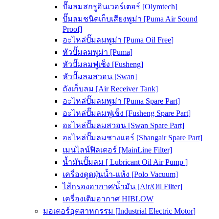
ปั๊มลมสกรูอินเวอร์เตอร์ [Olymtech]
ปั๊มลมชนิดเก็บเสียงพูม่า [Puma Air Sound
Proof]
อะไหล่ปั๊มลมพูม่า [Puma Oil Free]
หัวปั๊มลมพูม่า [Puma]
หัวปั๊มลมฟูเช็ง [Fusheng]
หัวปั๊มลมสวอน [Swan]
ถังเก็บลม [Air Receiver Tank]
อะไหล่ปั๊มลมพูม่า [Puma Spare Part]
อะไหล่ปั๊มลมฟูเช็ง [Fusheng Spare Part]
อะไหล่ปั๊มลมสวอน [Swan Spare Part]
อะไหล่ปั๊มลมชางแอร์ [Shangair Spare Part]
เมนไลน์ฟิลเตอร์ [MainLine Filter]
น้ำมันปั๊มลม [ Lubricant Oil Air Pump ]
เครื่องดูดฝุ่นน้ำ-แห้ง [Polo Vacuum]
ไส้กรองอากาศ/น้ำมัน [Air/Oil Filter]
เครื่องเติมอากาศ HIBLOW
มอเตอร์อุตสาหกรรม [Industrial Electric Motor]