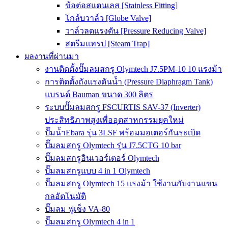
ข้อต่อสแตนเลส [Stainless Fitting]
โกล์บวาล์ว [Globe Valve]
วาล์วลดแรงดัน [Pressure Reducing Valve]
สตรีมแทรป [Steam Trap]
ผลงานที่ผ่านมา
งานติดตั้งปั๊มลมสกรู Olymtech J7.5PM-10 10 แรงม้า
การติดตั้งถังแรงดันน้ำ (Pressure Diaphragm Tank)
แบรนด์ Bauman ขนาด 300 ลิตร
ระบบปั๊มลมสกรู FSCURTIS SAV-37 (Inverter)
ประสิทธิภาพสูงเพื่ออุตสาหกรรมยุคใหม่
ปั๊มน้ำEbara รุ่น 3LSF พร้อมมอเตอร์กันระเบิด
ปั๊มลมสกรู Olymtech รุ่น J7.5CTG 10 bar
ปั๊มลมสกรูอินเวอร์เตอร์ Olymtech
ปั๊มลมสกรูแบบ 4 in 1 Olymtech
ปั๊มลมสกรู Olymtech 15 แรงม้า ใช้งานกับงานแขน
กลอัตโนมัติ
ปั๊มลม ฟูเช็ง VA-80
ปั๊มลมสกรู Olymtech 4 in 1