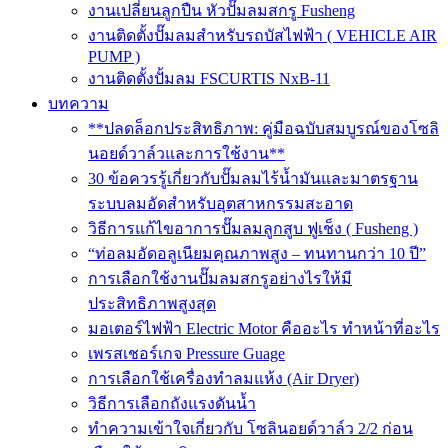
งานเปลี่ยนลูกปืน หัวปั๊มลมสกรู Fusheng
งานติดตั้งปั๊มลมสำหรับรถบัสไฟฟ้า ( VEHICLE AIR
PUMP )
งานติดตั้งปั้มลม FSCURTIS NxB-11
บทความ
**ปลดล็อกประสิทธิภาพ: คู่มือฉบับสมบูรณ์ของโซลิ
นอยด์วาล์วและการใช้งาน**
30 ข้อควรรู้เกี่ยวกับปั๊มลมไร้น้ำมันและมาตรฐาน
ระบบลมอัดสำหรับอุตสาหกรรมสะอาด
วิธีการแก้ไขอาการปั๊มลมลูกสูบ ฟูเช็ง ( Fusheng )
“ท่อลมอัดอลูเนียมคุณภาพสูง – ทนทานกว่า 10 ปี”
การเลือกใช้งานปั๊มลมสกรูอย่างไรให้มี
ประสิทธิภาพสูงสุด
มอเตอร์ไฟฟ้า Electric Motor คืออะไร ทำหน้าที่อะไร
เพรสเชอร์เกจ Pressure Guage
การเลือกใช้เครื่องทำลมแห้ง (Air Dryer)
วิธีการเลือกถังแรงดันน้ำ
ทำความเข้าใจเกี่ยวกับ โซลินอยด์วาล์ว 2/2 ก่อน