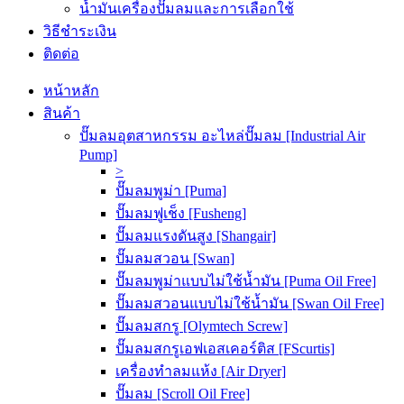
น้ำมันเครื่องปั๊มลมและการเลือกใช้
วิธีชำระเงิน
ติดต่อ
หน้าหลัก
สินค้า
ปั๊มลมอุตสาหกรรม อะไหล่ปั๊มลม [Industrial Air
Pump]
>
ปั๊มลมพูม่า [Puma]
ปั๊มลมฟูเช็ง [Fusheng]
ปั๊มลมแรงดันสูง [Shangair]
ปั๊มลมสวอน [Swan]
ปั๊มลมพูม่าแบบไม่ใช้น้ำมัน [Puma Oil Free]
ปั๊มลมสวอนแบบไม่ใช้น้ำมัน [Swan Oil Free]
ปั๊มลมสกรู [Olymtech Screw]
ปั๊มลมสกรูเอฟเอสเคอร์ติส [FScurtis]
เครื่องทำลมแห้ง [Air Dryer]
ปั๊มลม [Scroll Oil Free]