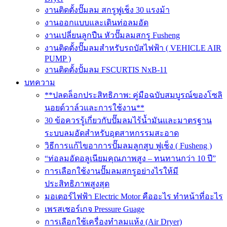
งานติดตั้งปั๊มลม สกรูฟูเช็ง 30 แรงม้า
งานออกแบบและเดินท่อลมอัด
งานเปลี่ยนลูกปืน หัวปั๊มลมสกรู Fusheng
งานติดตั้งปั๊มลมสำหรับรถบัสไฟฟ้า ( VEHICLE AIR
PUMP )
งานติดตั้งปั้มลม FSCURTIS NxB-11
บทความ
**ปลดล็อกประสิทธิภาพ: คู่มือฉบับสมบูรณ์ของโซลิ
นอยด์วาล์วและการใช้งาน**
30 ข้อควรรู้เกี่ยวกับปั๊มลมไร้น้ำมันและมาตรฐาน
ระบบลมอัดสำหรับอุตสาหกรรมสะอาด
วิธีการแก้ไขอาการปั๊มลมลูกสูบ ฟูเช็ง ( Fusheng )
“ท่อลมอัดอลูเนียมคุณภาพสูง – ทนทานกว่า 10 ปี”
การเลือกใช้งานปั๊มลมสกรูอย่างไรให้มี
ประสิทธิภาพสูงสุด
มอเตอร์ไฟฟ้า Electric Motor คืออะไร ทำหน้าที่อะไร
เพรสเชอร์เกจ Pressure Guage
การเลือกใช้เครื่องทำลมแห้ง (Air Dryer)