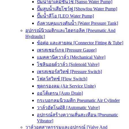
ปั๊มน้ำยาเคมีซันโซ่ [Sanso Water Pump]
ปั๊มสูบน้ำเสียโชว์ฟู [Showfou Water Pump]
ปั๊มน้ำลีโอ [LEO Water Pump]
ถังควบคุมแรงดันน้ำ [Water Pressure Tank]
อุปกรณ์นิวเมติกและไฮดรอลิค [Pneumatic And
Hydraulic]
ข้อต่อ และสายลม [Connector Fitting & Tube]
เพรสเชอร์เกจ [Pressure Gauge]
แมคคานิควาล์ว [Mechanical Valve]
โซลินอยด์วาล์ว [Solenoid Valve]
เพรสเชอร์สวิทช์ [Pressure Switch]
โฟลว์สวิทช์ [Flow Switch]
ชุดกรองลม (Air Service Unite)
ออโต้เดรน [Auto Drain]
กระบอกลมนิวเมติก Pneumatic Air Cylinder
วาล์วอัตโนมัติ [Automatic Valve]
อุปกรณ์สร้างความสั่นสะเทือน [Pneumatic
Vibrator]
วาล์วอุตสาหกรรมและอุปกรณ์ [Valve And