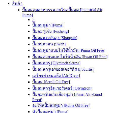
สินค้า
ปั๊มลมอุตสาหกรรม อะไหล่ปั๊มลม [Industrial Air
Pump]
>
ปั๊มลมพูม่า [Puma]
ปั๊มลมฟูเช็ง [Fusheng]
ปั๊มลมแรงดันสูง [Shangair]
ปั๊มลมสวอน [Swan]
ปั๊มลมพูม่าแบบไม่ใช้น้ำมัน [Puma Oil Free]
ปั๊มลมสวอนแบบไม่ใช้น้ำมัน [Swan Oil Free]
ปั๊มลมสกรู [Olymtech Screw]
ปั๊มลมสกรูเอฟเอสเคอร์ติส [FScurtis]
เครื่องทำลมแห้ง [Air Dryer]
ปั๊มลม [Scroll Oil Free]
ปั๊มลมสกรูอินเวอร์เตอร์ [Olymtech]
ปั๊มลมชนิดเก็บเสียงพูม่า [Puma Air Sound
Proof]
อะไหล่ปั๊มลมพูม่า [Puma Oil Free]
หัวปั๊มลมพูม่า [Puma]