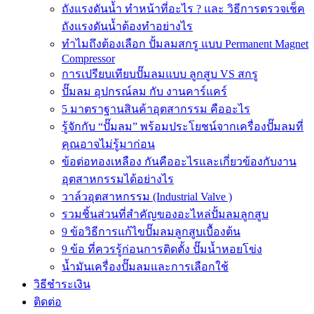
ถังแรงดันน้ำ ทำหน้าที่อะไร ? และ วิธีการตรวจเช็ค
ถังแรงดันน้ำต้องทำอย่างไร
ทำไมถึงต้องเลือก ปั้มลมสกรู แบบ Permanent Magnet
Compressor
การเปรียบเทียบปั๊มลมแบบ ลูกสูบ VS สกรู
ปั๊มลม อุปกรณ์ลม กับ งานคาร์แคร์
5 มาตราฐานสินค้าอุตสากรรม คืออะไร
รู้จักกับ “ปั๊มลม” พร้อมประโยชน์จากเครื่องปั๊มลมที่
คุณอาจไม่รู้มาก่อน
ข้อต่อทองเหลือง กันคืออะไรและเกี่ยวข้องกับงาน
อุตสาหกรรมได้อย่างไร
วาล์วอุตสาหกรรม (Industrial Valve )
รวมชิ้นส่วนที่สำคัญของอะไหล่ปั้มลมลูกสูบ
9 ข้อวิธีการแก้ไขปั๊มลมลูกสูบเบื้องต้น
9 ข้อ ที่ควรรู้ก่อนการติดตั้ง ปั๊มน้ำหอยโข่ง
น้ำมันเครื่องปั๊มลมและการเลือกใช้
วิธีชำระเงิน
ติดต่อ