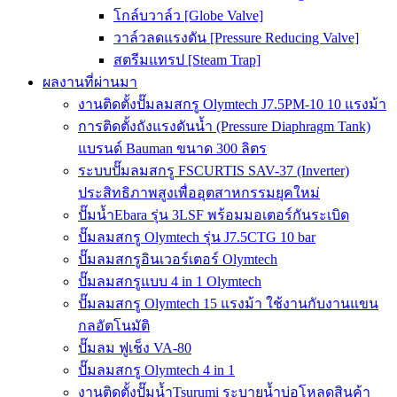
โกล์บวาล์ว [Globe Valve]
วาล์วลดแรงดัน [Pressure Reducing Valve]
สตรีมแทรป [Steam Trap]
ผลงานที่ผ่านมา
งานติดตั้งปั๊มลมสกรู Olymtech J7.5PM-10 10 แรงม้า
การติดตั้งถังแรงดันน้ำ (Pressure Diaphragm Tank)
แบรนด์ Bauman ขนาด 300 ลิตร
ระบบปั๊มลมสกรู FSCURTIS SAV-37 (Inverter)
ประสิทธิภาพสูงเพื่ออุตสาหกรรมยุคใหม่
ปั๊มน้ำEbara รุ่น 3LSF พร้อมมอเตอร์กันระเบิด
ปั๊มลมสกรู Olymtech รุ่น J7.5CTG 10 bar
ปั๊มลมสกรูอินเวอร์เตอร์ Olymtech
ปั๊มลมสกรูแบบ 4 in 1 Olymtech
ปั๊มลมสกรู Olymtech 15 แรงม้า ใช้งานกับงานแขน
กลอัตโนมัติ
ปั๊มลม ฟูเช็ง VA-80
ปั๊มลมสกรู Olymtech 4 in 1
งานติดตั้งปั๊มน้ำTsurumi ระบายน้ำบ่อโหลดสินค้า