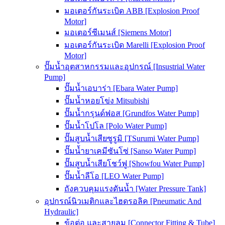
มอเตอร์กันระเบิด ABB [Explosion Proof
Motor]
มอเตอร์ซีเมนส์ [Siemens Motor]
มอเตอร์กันระเบิด Marelli [Explosion Proof
Motor]
ปั๊มน้ำอุตสาหกรรมและอุปกรณ์ [Insustrial Water
Pump]
ปั๊มน้ำเอบาร่า [Ebara Water Pump]
ปั๊มน้ำหอยโข่ง Mitsubishi
ปั๊มน้ำกรุนด์ฟอส [Grundfos Water Pump]
ปั๊มน้ำโปโล [Polo Water Pump]
ปั๊มสูบน้ำเสียซูรูมิ [TSurumi Water Pump]
ปั๊มน้ำยาเคมีซันโซ่ [Sanso Water Pump]
ปั๊มสูบน้ำเสียโชว์ฟู [Showfou Water Pump]
ปั๊มน้ำลีโอ [LEO Water Pump]
ถังควบคุมแรงดันน้ำ [Water Pressure Tank]
อุปกรณ์นิวเมติกและไฮดรอลิค [Pneumatic And
Hydraulic]
ข้อต่อ และสายลม [Connector Fitting & Tube]