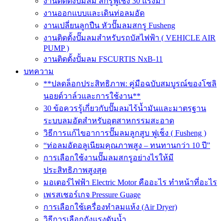
งานติดตั้งปั๊มลม สกรูฟูเช็ง 30 แรงม้า
งานออกแบบและเดินท่อลมอัด
งานเปลี่ยนลูกปืน หัวปั๊มลมสกรู Fusheng
งานติดตั้งปั๊มลมสำหรับรถบัสไฟฟ้า ( VEHICLE AIR
PUMP )
งานติดตั้งปั้มลม FSCURTIS NxB-11
บทความ
**ปลดล็อกประสิทธิภาพ: คู่มือฉบับสมบูรณ์ของโซลิ
นอยด์วาล์วและการใช้งาน**
30 ข้อควรรู้เกี่ยวกับปั๊มลมไร้น้ำมันและมาตรฐาน
ระบบลมอัดสำหรับอุตสาหกรรมสะอาด
วิธีการแก้ไขอาการปั๊มลมลูกสูบ ฟูเช็ง ( Fusheng )
“ท่อลมอัดอลูเนียมคุณภาพสูง – ทนทานกว่า 10 ปี”
การเลือกใช้งานปั๊มลมสกรูอย่างไรให้มี
ประสิทธิภาพสูงสุด
มอเตอร์ไฟฟ้า Electric Motor คืออะไร ทำหน้าที่อะไร
เพรสเชอร์เกจ Pressure Guage
การเลือกใช้เครื่องทำลมแห้ง (Air Dryer)
วิธีการเลือกถังแรงดันน้ำ