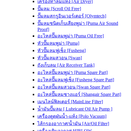
เครื่องทำลมแห้ง [Air Dryer]
ปั๊มลม [Scroll Oil Free]
ปั๊มลมสกรูอินเวอร์เตอร์ [Olymtech]
ปั๊มลมชนิดเก็บเสียงพูม่า [Puma Air Sound
Proof]
อะไหล่ปั๊มลมพูม่า [Puma Oil Free]
หัวปั๊มลมพูม่า [Puma]
หัวปั๊มลมฟูเช็ง [Fusheng]
หัวปั๊มลมสวอน [Swan]
ถังเก็บลม [Air Receiver Tank]
อะไหล่ปั๊มลมพูม่า [Puma Spare Part]
อะไหล่ปั๊มลมฟูเช็ง [Fusheng Spare Part]
อะไหล่ปั๊มลมสวอน [Swan Spare Part]
อะไหล่ปั๊มลมชางแอร์ [Shangair Spare Part]
เมนไลน์ฟิลเตอร์ [MainLine Filter]
น้ำมันปั๊มลม [ Lubricant Oil Air Pump ]
เครื่องดูดฝุ่นน้ำ-แห้ง [Polo Vacuum]
ไส้กรองอากาศ/น้ำมัน [Air/Oil Filter]
เครื่องเติมอากาศ HIBLOW