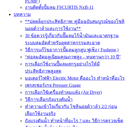
PUMP )
งานติดตั้งปั้มลม FSCURTIS NxB-11
บทความ
**ปลดล็อกประสิทธิภาพ: คู่มือฉบับสมบูรณ์ของโซลิ
นอยด์วาล์วและการใช้งาน**
30 ข้อควรรู้เกี่ยวกับปั๊มลมไร้น้ำมันและมาตรฐาน
ระบบลมอัดสำหรับอุตสาหกรรมสะอาด
วิธีการแก้ไขอาการปั๊มลมลูกสูบ ฟูเช็ง ( Fusheng )
“ท่อลมอัดอลูเนียมคุณภาพสูง – ทนทานกว่า 10 ปี”
การเลือกใช้งานปั๊มลมสกรูอย่างไรให้มี
ประสิทธิภาพสูงสุด
มอเตอร์ไฟฟ้า Electric Motor คืออะไร ทำหน้าที่อะไร
เพรสเชอร์เกจ Pressure Guage
การเลือกใช้เครื่องทำลมแห้ง (Air Dryer)
วิธีการเลือกถังแรงดันน้ำ
ทำความเข้าใจเกี่ยวกับ โซลินอยด์วาล์ว 2/2 ก่อน
เลือกใช้งานจริง
ถังแรงดันน้ำ ทำหน้าที่อะไร ? และ วิธีการตรวจเช็ค