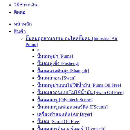
วิธีชำระเงิน
ติดต่อ
หน้าหลัก
สินค้า
ปั๊มลมอุตสาหกรรม อะไหล่ปั๊มลม [Industrial Air
Pump]
>
ปั๊มลมพูม่า [Puma]
ปั๊มลมฟูเช็ง [Fusheng]
ปั๊มลมแรงดันสูง [Shangair]
ปั๊มลมสวอน [Swan]
ปั๊มลมพูม่าแบบไม่ใช้น้ำมัน [Puma Oil Free]
ปั๊มลมสวอนแบบไม่ใช้น้ำมัน [Swan Oil Free]
ปั๊มลมสกรู [Olymtech Screw]
ปั๊มลมสกรูเอฟเอสเคอร์ติส [FScurtis]
เครื่องทำลมแห้ง [Air Dryer]
ปั๊มลม [Scroll Oil Free]
ปั๊มลมสกรูอินเวอร์เตอร์ [Olymtech]