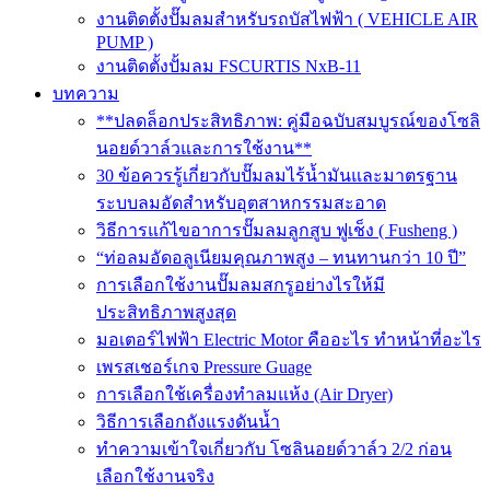
งานติดตั้งปั๊มลมสำหรับรถบัสไฟฟ้า ( VEHICLE AIR
PUMP )
งานติดตั้งปั้มลม FSCURTIS NxB-11
บทความ
**ปลดล็อกประสิทธิภาพ: คู่มือฉบับสมบูรณ์ของโซลิ
นอยด์วาล์วและการใช้งาน**
30 ข้อควรรู้เกี่ยวกับปั๊มลมไร้น้ำมันและมาตรฐาน
ระบบลมอัดสำหรับอุตสาหกรรมสะอาด
วิธีการแก้ไขอาการปั๊มลมลูกสูบ ฟูเช็ง ( Fusheng )
“ท่อลมอัดอลูเนียมคุณภาพสูง – ทนทานกว่า 10 ปี”
การเลือกใช้งานปั๊มลมสกรูอย่างไรให้มี
ประสิทธิภาพสูงสุด
มอเตอร์ไฟฟ้า Electric Motor คืออะไร ทำหน้าที่อะไร
เพรสเชอร์เกจ Pressure Guage
การเลือกใช้เครื่องทำลมแห้ง (Air Dryer)
วิธีการเลือกถังแรงดันน้ำ
ทำความเข้าใจเกี่ยวกับ โซลินอยด์วาล์ว 2/2 ก่อน
เลือกใช้งานจริง