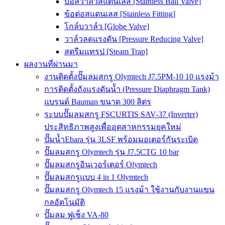
บอลวาล์วสแตนเลส [Stainless Ball Valve]
ข้อต่อสแตนเลส [Stainless Fitting]
โกล์บวาล์ว [Globe Valve]
วาล์วลดแรงดัน [Pressure Reducing Valve]
สตรีมแทรป [Steam Trap]
ผลงานที่ผ่านมา
งานติดตั้งปั๊มลมสกรู Olymtech J7.5PM-10 10 แรงม้า
การติดตั้งถังแรงดันน้ำ (Pressure Diaphragm Tank)
แบรนด์ Bauman ขนาด 300 ลิตร
ระบบปั๊มลมสกรู FSCURTIS SAV-37 (Inverter)
ประสิทธิภาพสูงเพื่ออุตสาหกรรมยุคใหม่
ปั๊มน้ำEbara รุ่น 3LSF พร้อมมอเตอร์กันระเบิด
ปั๊มลมสกรู Olymtech รุ่น J7.5CTG 10 bar
ปั๊มลมสกรูอินเวอร์เตอร์ Olymtech
ปั๊มลมสกรูแบบ 4 in 1 Olymtech
ปั๊มลมสกรู Olymtech 15 แรงม้า ใช้งานกับงานแขน
กลอัตโนมัติ
ปั๊มลม ฟูเช็ง VA-80