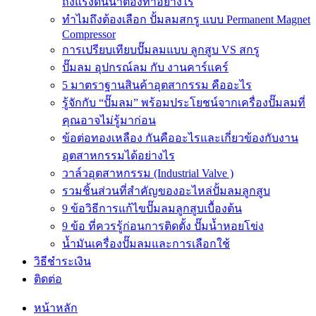
ถังแรงดันน้ำต้องทำอย่างไร
ทำไมถึงต้องเลือก ปั้มลมสกรู แบบ Permanent Magnet
Compressor
การเปรียบเทียบปั๊มลมแบบ ลูกสูบ VS สกรู
ปั๊มลม อุปกรณ์ลม กับ งานคาร์แคร์
5 มาตราฐานสินค้าอุตสากรรม คืออะไร
รู้จักกับ “ปั๊มลม” พร้อมประโยชน์จากเครื่องปั๊มลมที่
คุณอาจไม่รู้มาก่อน
ข้อต่อทองเหลือง กันคืออะไรและเกี่ยวข้องกับงาน
อุตสาหกรรมได้อย่างไร
วาล์วอุตสาหกรรม (Industrial Valve )
รวมชิ้นส่วนที่สำคัญของอะไหล่ปั้มลมลูกสูบ
9 ข้อวิธีการแก้ไขปั๊มลมลูกสูบเบื้องต้น
9 ข้อ ที่ควรรู้ก่อนการติดตั้ง ปั๊มน้ำหอยโข่ง
น้ำมันเครื่องปั๊มลมและการเลือกใช้
วิธีชำระเงิน
ติดต่อ
หน้าหลัก