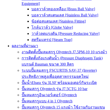
Equipment]
บอลวาล์วทองเหลือง [Brass Ball Valve]
บอลวาล์วสแตนเลส [Stainless Ball Valve]
ข้อต่อสแตนเลส [Stainless Fitting]
โกล์บวาล์ว [Globe Valve]
วาล์วลดแรงดัน [Pressure Reducing Valve]
สตรีมแทรป [Steam Trap]
ผลงานที่ผ่านมา
งานติดตั้งปั๊มลมสกรู Olymtech J7.5PM-10 10 แรงม้า
การติดตั้งถังแรงดันน้ำ (Pressure Diaphragm Tank)
แบรนด์ Bauman ขนาด 300 ลิตร
ระบบปั๊มลมสกรู FSCURTIS SAV-37 (Inverter)
ประสิทธิภาพสูงเพื่ออุตสาหกรรมยุคใหม่
ปั๊มน้ำEbara รุ่น 3LSF พร้อมมอเตอร์กันระเบิด
ปั๊มลมสกรู Olymtech รุ่น J7.5CTG 10 bar
ปั๊มลมสกรูอินเวอร์เตอร์ Olymtech
ปั๊มลมสกรูแบบ 4 in 1 Olymtech
ปั๊มลมสกรู Olymtech 15 แรงม้า ใช้งานกับงานแขน