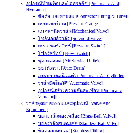
อุปกรณ์นิวเมติกและไฮดรอลิค [Pneumatic And
Hydraulic]
ข้อต่อ และสายลม [Connector Fitting & Tube]
เพรสเชอร์เกจ [Pressure Gauge]
แมคคานิควาล์ว [Mechanical Valve]
โซลินอยด์วาล์ว [Solenoid Valve]
เพรสเชอร์สวิทช์ [Pressure Switch]
โฟลว์สวิทช์ [Flow Switch]
ชุดกรองลม (Air Service Unite)
ออโต้เดรน [Auto Drain]
กระบอกลมนิวเมติก Pneumatic Air Cylinder
วาล์วอัตโนมัติ [Automatic Valve]
อุปกรณ์สร้างความสั่นสะเทือน [Pneumatic
Vibrator]
วาล์วอุตสาหกรรมและอุปกรณ์ [Valve And
Equipment]
บอลวาล์วทองเหลือง [Brass Ball Valve]
บอลวาล์วสแตนเลส [Stainless Ball Valve]
ข้อต่อสแตนเลส [Stainless Fitting]