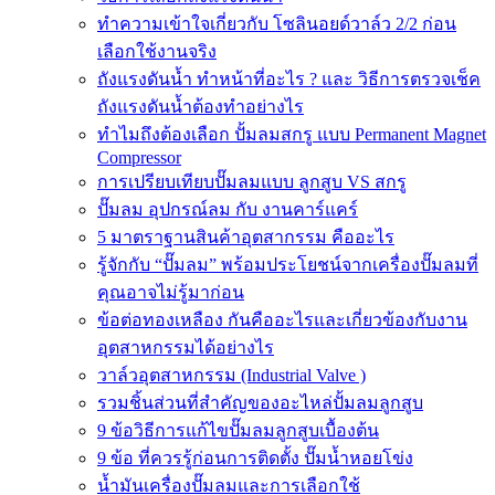
ทำความเข้าใจเกี่ยวกับ โซลินอยด์วาล์ว 2/2 ก่อน
เลือกใช้งานจริง
ถังแรงดันน้ำ ทำหน้าที่อะไร ? และ วิธีการตรวจเช็ค
ถังแรงดันน้ำต้องทำอย่างไร
ทำไมถึงต้องเลือก ปั้มลมสกรู แบบ Permanent Magnet
Compressor
การเปรียบเทียบปั๊มลมแบบ ลูกสูบ VS สกรู
ปั๊มลม อุปกรณ์ลม กับ งานคาร์แคร์
5 มาตราฐานสินค้าอุตสากรรม คืออะไร
รู้จักกับ “ปั๊มลม” พร้อมประโยชน์จากเครื่องปั๊มลมที่
คุณอาจไม่รู้มาก่อน
ข้อต่อทองเหลือง กันคืออะไรและเกี่ยวข้องกับงาน
อุตสาหกรรมได้อย่างไร
วาล์วอุตสาหกรรม (Industrial Valve )
รวมชิ้นส่วนที่สำคัญของอะไหล่ปั้มลมลูกสูบ
9 ข้อวิธีการแก้ไขปั๊มลมลูกสูบเบื้องต้น
9 ข้อ ที่ควรรู้ก่อนการติดตั้ง ปั๊มน้ำหอยโข่ง
น้ำมันเครื่องปั๊มลมและการเลือกใช้