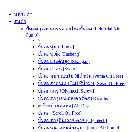
หน้าหลัก
สินค้า
ปั๊มลมอุตสาหกรรม อะไหล่ปั๊มลม [Industrial Air
Pump]
>
ปั๊มลมพูม่า [Puma]
ปั๊มลมฟูเช็ง [Fusheng]
ปั๊มลมแรงดันสูง [Shangair]
ปั๊มลมสวอน [Swan]
ปั๊มลมพูม่าแบบไม่ใช้น้ำมัน [Puma Oil Free]
ปั๊มลมสวอนแบบไม่ใช้น้ำมัน [Swan Oil Free]
ปั๊มลมสกรู [Olymtech Screw]
ปั๊มลมสกรูเอฟเอสเคอร์ติส [FScurtis]
เครื่องทำลมแห้ง [Air Dryer]
ปั๊มลม [Scroll Oil Free]
ปั๊มลมสกรูอินเวอร์เตอร์ [Olymtech]
ปั๊มลมชนิดเก็บเสียงพูม่า [Puma Air Sound