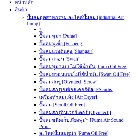
หน้าหลัก
สินค้า
ปั๊มลมอุตสาหกรรม อะไหล่ปั๊มลม [Industrial Air
Pump]
>
ปั๊มลมพูม่า [Puma]
ปั๊มลมฟูเช็ง [Fusheng]
ปั๊มลมแรงดันสูง [Shangair]
ปั๊มลมสวอน [Swan]
ปั๊มลมพูม่าแบบไม่ใช้น้ำมัน [Puma Oil Free]
ปั๊มลมสวอนแบบไม่ใช้น้ำมัน [Swan Oil Free]
ปั๊มลมสกรู [Olymtech Screw]
ปั๊มลมสกรูเอฟเอสเคอร์ติส [FScurtis]
เครื่องทำลมแห้ง [Air Dryer]
ปั๊มลม [Scroll Oil Free]
ปั๊มลมสกรูอินเวอร์เตอร์ [Olymtech]
ปั๊มลมชนิดเก็บเสียงพูม่า [Puma Air Sound
Proof]
อะไหล่ปั๊มลมพูม่า [Puma Oil Free]