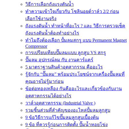
วิธีการเลือกถังแรงดันน้ำ
ทำความเข้าใจเกี่ยวกับ โซลินอยด์วาล์ว 2/2 ก่อน
เลือกใช้งานจริง
ถังแรงดันน้ำ ทำหน้าที่อะไร ? และ วิธีการตรวจเช็ค
ถังแรงดันน้ำต้องทำอย่างไร
ทำไมถึงต้องเลือก ปั้มลมสกรู แบบ Permanent Magnet
Compressor
การเปรียบเทียบปั๊มลมแบบ ลูกสูบ VS สกรู
ปั๊มลม อุปกรณ์ลม กับ งานคาร์แคร์
5 มาตราฐานสินค้าอุตสากรรม คืออะไร
รู้จักกับ “ปั๊มลม” พร้อมประโยชน์จากเครื่องปั๊มลมที่
คุณอาจไม่รู้มาก่อน
ข้อต่อทองเหลือง กันคืออะไรและเกี่ยวข้องกับงาน
อุตสาหกรรมได้อย่างไร
วาล์วอุตสาหกรรม (Industrial Valve )
รวมชิ้นส่วนที่สำคัญของอะไหล่ปั้มลมลูกสูบ
9 ข้อวิธีการแก้ไขปั๊มลมลูกสูบเบื้องต้น
9 ข้อ ที่ควรรู้ก่อนการติดตั้ง ปั๊มน้ำหอยโข่ง