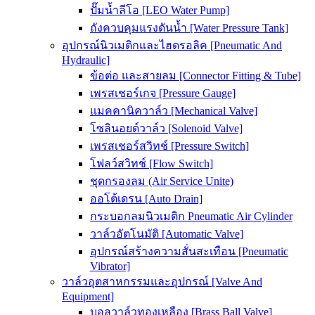
ปั๊มน้ำลีโอ [LEO Water Pump]
ถังควบคุมแรงดันน้ำ [Water Pressure Tank]
อุปกรณ์นิวเมติกและไฮดรอลิค [Pneumatic And
Hydraulic]
ข้อต่อ และสายลม [Connector Fitting & Tube]
เพรสเชอร์เกจ [Pressure Gauge]
แมคคานิควาล์ว [Mechanical Valve]
โซลินอยด์วาล์ว [Solenoid Valve]
เพรสเชอร์สวิทช์ [Pressure Switch]
โฟลว์สวิทช์ [Flow Switch]
ชุดกรองลม (Air Service Unite)
ออโต้เดรน [Auto Drain]
กระบอกลมนิวเมติก Pneumatic Air Cylinder
วาล์วอัตโนมัติ [Automatic Valve]
อุปกรณ์สร้างความสั่นสะเทือน [Pneumatic
Vibrator]
วาล์วอุตสาหกรรมและอุปกรณ์ [Valve And
Equipment]
บอลวาล์วทองเหลือง [Brass Ball Valve]