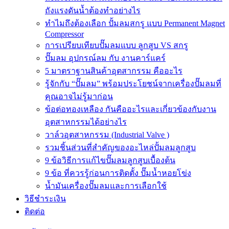
ถังแรงดันน้ำต้องทำอย่างไร
ทำไมถึงต้องเลือก ปั้มลมสกรู แบบ Permanent Magnet
Compressor
การเปรียบเทียบปั๊มลมแบบ ลูกสูบ VS สกรู
ปั๊มลม อุปกรณ์ลม กับ งานคาร์แคร์
5 มาตราฐานสินค้าอุตสากรรม คืออะไร
รู้จักกับ “ปั๊มลม” พร้อมประโยชน์จากเครื่องปั๊มลมที่
คุณอาจไม่รู้มาก่อน
ข้อต่อทองเหลือง กันคืออะไรและเกี่ยวข้องกับงาน
อุตสาหกรรมได้อย่างไร
วาล์วอุตสาหกรรม (Industrial Valve )
รวมชิ้นส่วนที่สำคัญของอะไหล่ปั้มลมลูกสูบ
9 ข้อวิธีการแก้ไขปั๊มลมลูกสูบเบื้องต้น
9 ข้อ ที่ควรรู้ก่อนการติดตั้ง ปั๊มน้ำหอยโข่ง
น้ำมันเครื่องปั๊มลมและการเลือกใช้
วิธีชำระเงิน
ติดต่อ