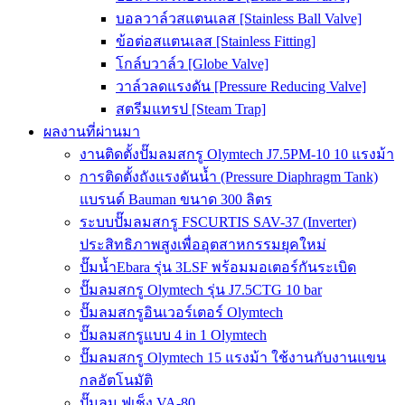
บอลวาล์วสแตนเลส [Stainless Ball Valve]
ข้อต่อสแตนเลส [Stainless Fitting]
โกล์บวาล์ว [Globe Valve]
วาล์วลดแรงดัน [Pressure Reducing Valve]
สตรีมแทรป [Steam Trap]
ผลงานที่ผ่านมา
งานติดตั้งปั๊มลมสกรู Olymtech J7.5PM-10 10 แรงม้า
การติดตั้งถังแรงดันน้ำ (Pressure Diaphragm Tank)
แบรนด์ Bauman ขนาด 300 ลิตร
ระบบปั๊มลมสกรู FSCURTIS SAV-37 (Inverter)
ประสิทธิภาพสูงเพื่ออุตสาหกรรมยุคใหม่
ปั๊มน้ำEbara รุ่น 3LSF พร้อมมอเตอร์กันระเบิด
ปั๊มลมสกรู Olymtech รุ่น J7.5CTG 10 bar
ปั๊มลมสกรูอินเวอร์เตอร์ Olymtech
ปั๊มลมสกรูแบบ 4 in 1 Olymtech
ปั๊มลมสกรู Olymtech 15 แรงม้า ใช้งานกับงานแขน
กลอัตโนมัติ
ปั๊มลม ฟูเช็ง VA-80