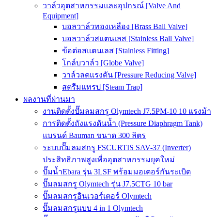
วาล์วอุตสาหกรรมและอุปกรณ์ [Valve And
Equipment]
บอลวาล์วทองเหลือง [Brass Ball Valve]
บอลวาล์วสแตนเลส [Stainless Ball Valve]
ข้อต่อสแตนเลส [Stainless Fitting]
โกล์บวาล์ว [Globe Valve]
วาล์วลดแรงดัน [Pressure Reducing Valve]
สตรีมแทรป [Steam Trap]
ผลงานที่ผ่านมา
งานติดตั้งปั๊มลมสกรู Olymtech J7.5PM-10 10 แรงม้า
การติดตั้งถังแรงดันน้ำ (Pressure Diaphragm Tank)
แบรนด์ Bauman ขนาด 300 ลิตร
ระบบปั๊มลมสกรู FSCURTIS SAV-37 (Inverter)
ประสิทธิภาพสูงเพื่ออุตสาหกรรมยุคใหม่
ปั๊มน้ำEbara รุ่น 3LSF พร้อมมอเตอร์กันระเบิด
ปั๊มลมสกรู Olymtech รุ่น J7.5CTG 10 bar
ปั๊มลมสกรูอินเวอร์เตอร์ Olymtech
ปั๊มลมสกรูแบบ 4 in 1 Olymtech