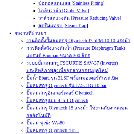
ข้อต่อสแตนเลส [Stainless Fitting]
โกล์บวาล์ว [Globe Valve]
วาล์วลดแรงดัน [Pressure Reducing Valve]
สตรีมแทรป [Steam Trap]
ผลงานที่ผ่านมา
งานติดตั้งปั๊มลมสกรู Olymtech J7.5PM-10 10 แรงม้า
การติดตั้งถังแรงดันน้ำ (Pressure Diaphragm Tank)
แบรนด์ Bauman ขนาด 300 ลิตร
ระบบปั๊มลมสกรู FSCURTIS SAV-37 (Inverter)
ประสิทธิภาพสูงเพื่ออุตสาหกรรมยุคใหม่
ปั๊มน้ำEbara รุ่น 3LSF พร้อมมอเตอร์กันระเบิด
ปั๊มลมสกรู Olymtech รุ่น J7.5CTG 10 bar
ปั๊มลมสกรูอินเวอร์เตอร์ Olymtech
ปั๊มลมสกรูแบบ 4 in 1 Olymtech
ปั๊มลมสกรู Olymtech 15 แรงม้า ใช้งานกับงานแขน
กลอัตโนมัติ
ปั๊มลม ฟูเช็ง VA-80
ปั๊มลมสกรู Olymtech 4 in 1