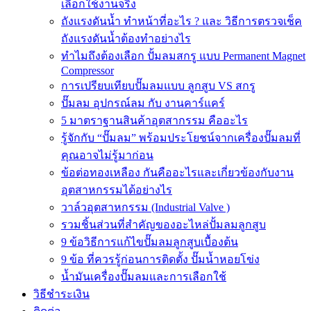
เลือกใช้งานจริง
ถังแรงดันน้ำ ทำหน้าที่อะไร ? และ วิธีการตรวจเช็ค
ถังแรงดันน้ำต้องทำอย่างไร
ทำไมถึงต้องเลือก ปั้มลมสกรู แบบ Permanent Magnet
Compressor
การเปรียบเทียบปั๊มลมแบบ ลูกสูบ VS สกรู
ปั๊มลม อุปกรณ์ลม กับ งานคาร์แคร์
5 มาตราฐานสินค้าอุตสากรรม คืออะไร
รู้จักกับ “ปั๊มลม” พร้อมประโยชน์จากเครื่องปั๊มลมที่
คุณอาจไม่รู้มาก่อน
ข้อต่อทองเหลือง กันคืออะไรและเกี่ยวข้องกับงาน
อุตสาหกรรมได้อย่างไร
วาล์วอุตสาหกรรม (Industrial Valve )
รวมชิ้นส่วนที่สำคัญของอะไหล่ปั้มลมลูกสูบ
9 ข้อวิธีการแก้ไขปั๊มลมลูกสูบเบื้องต้น
9 ข้อ ที่ควรรู้ก่อนการติดตั้ง ปั๊มน้ำหอยโข่ง
น้ำมันเครื่องปั๊มลมและการเลือกใช้
วิธีชำระเงิน