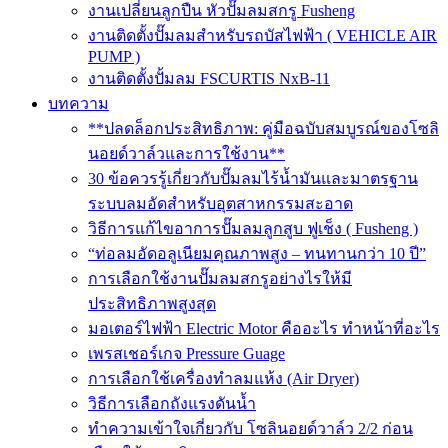
งานเปลี่ยนลูกปืน หัวปั๊มลมสกรู Fusheng
งานติดตั้งปั๊มลมสำหรับรถบัสไฟฟ้า ( VEHICLE AIR
PUMP )
งานติดตั้งปั้มลม FSCURTIS NxB-11
บทความ
**ปลดล็อกประสิทธิภาพ: คู่มือฉบับสมบูรณ์ของโซลิ
นอยด์วาล์วและการใช้งาน**
30 ข้อควรรู้เกี่ยวกับปั๊มลมไร้น้ำมันและมาตรฐาน
ระบบลมอัดสำหรับอุตสาหกรรมสะอาด
วิธีการแก้ไขอาการปั๊มลมลูกสูบ ฟูเช็ง ( Fusheng )
“ท่อลมอัดอลูเนียมคุณภาพสูง – ทนทานกว่า 10 ปี”
การเลือกใช้งานปั๊มลมสกรูอย่างไรให้มี
ประสิทธิภาพสูงสุด
มอเตอร์ไฟฟ้า Electric Motor คืออะไร ทำหน้าที่อะไร
เพรสเชอร์เกจ Pressure Guage
การเลือกใช้เครื่องทำลมแห้ง (Air Dryer)
วิธีการเลือกถังแรงดันน้ำ
ทำความเข้าใจเกี่ยวกับ โซลินอยด์วาล์ว 2/2 ก่อน