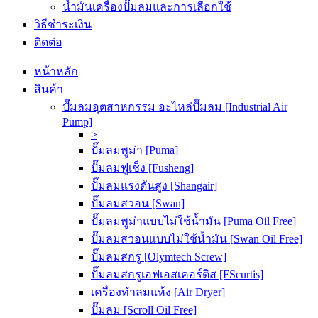
น้ำมันเครื่องปั๊มลมและการเลือกใช้
วิธีชำระเงิน
ติดต่อ
หน้าหลัก
สินค้า
ปั๊มลมอุตสาหกรรม อะไหล่ปั๊มลม [Industrial Air
Pump]
>
ปั๊มลมพูม่า [Puma]
ปั๊มลมฟูเช็ง [Fusheng]
ปั๊มลมแรงดันสูง [Shangair]
ปั๊มลมสวอน [Swan]
ปั๊มลมพูม่าแบบไม่ใช้น้ำมัน [Puma Oil Free]
ปั๊มลมสวอนแบบไม่ใช้น้ำมัน [Swan Oil Free]
ปั๊มลมสกรู [Olymtech Screw]
ปั๊มลมสกรูเอฟเอสเคอร์ติส [FScurtis]
เครื่องทำลมแห้ง [Air Dryer]
ปั๊มลม [Scroll Oil Free]