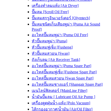
เครื่องทำลมแห้ง [Air Dryer]
ปั๊มลม [Scroll Oil Free]
ปั๊มลมสกรูอินเวอร์เตอร์ [Olymtech]
ปั๊มลมชนิดเก็บเสียงพูม่า [Puma Air Sound
Proof]
อะไหล่ปั๊มลมพูม่า [Puma Oil Free]
หัวปั๊มลมพูม่า [Puma]
หัวปั๊มลมฟูเช็ง [Fusheng]
หัวปั๊มลมสวอน [Swan]
ถังเก็บลม [Air Receiver Tank]
อะไหล่ปั๊มลมพูม่า [Puma Spare Part]
อะไหล่ปั๊มลมฟูเช็ง [Fusheng Spare Part]
อะไหล่ปั๊มลมสวอน [Swan Spare Part]
อะไหล่ปั๊มลมชางแอร์ [Shangair Spare Part]
เมนไลน์ฟิลเตอร์ [MainLine Filter]
น้ำมันปั๊มลม [ Lubricant Oil Air Pump ]
เครื่องดูดฝุ่นน้ำ-แห้ง [Polo Vacuum]
ไส้กรองอากาศ/น้ำมัน [Air/Oil Filter]