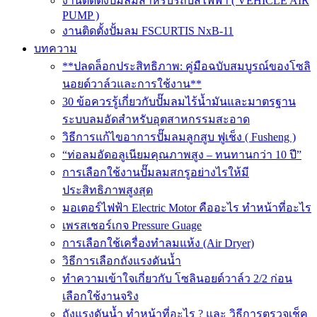
งานติดตั้งปั๊มลมสำหรับรถบัสไฟฟ้า ( VEHICLE AIR
PUMP )
งานติดตั้งปั้มลม FSCURTIS NxB-11
บทความ
**ปลดล็อกประสิทธิภาพ: คู่มือฉบับสมบูรณ์ของโซลิ
นอยด์วาล์วและการใช้งาน**
30 ข้อควรรู้เกี่ยวกับปั๊มลมไร้น้ำมันและมาตรฐาน
ระบบลมอัดสำหรับอุตสาหกรรมสะอาด
วิธีการแก้ไขอาการปั๊มลมลูกสูบ ฟูเช็ง ( Fusheng )
“ท่อลมอัดอลูเนียมคุณภาพสูง – ทนทานกว่า 10 ปี”
การเลือกใช้งานปั๊มลมสกรูอย่างไรให้มี
ประสิทธิภาพสูงสุด
มอเตอร์ไฟฟ้า Electric Motor คืออะไร ทำหน้าที่อะไร
เพรสเชอร์เกจ Pressure Guage
การเลือกใช้เครื่องทำลมแห้ง (Air Dryer)
วิธีการเลือกถังแรงดันน้ำ
ทำความเข้าใจเกี่ยวกับ โซลินอยด์วาล์ว 2/2 ก่อน
เลือกใช้งานจริง
ถังแรงดันน้ำ ทำหน้าที่อะไร ? และ วิธีการตรวจเช็ค