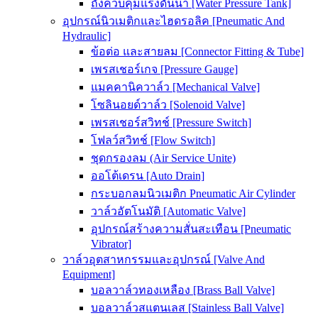
ถังควบคุมแรงดันน้ำ [Water Pressure Tank]
อุปกรณ์นิวเมติกและไฮดรอลิค [Pneumatic And
Hydraulic]
ข้อต่อ และสายลม [Connector Fitting & Tube]
เพรสเชอร์เกจ [Pressure Gauge]
แมคคานิควาล์ว [Mechanical Valve]
โซลินอยด์วาล์ว [Solenoid Valve]
เพรสเชอร์สวิทช์ [Pressure Switch]
โฟลว์สวิทช์ [Flow Switch]
ชุดกรองลม (Air Service Unite)
ออโต้เดรน [Auto Drain]
กระบอกลมนิวเมติก Pneumatic Air Cylinder
วาล์วอัตโนมัติ [Automatic Valve]
อุปกรณ์สร้างความสั่นสะเทือน [Pneumatic
Vibrator]
วาล์วอุตสาหกรรมและอุปกรณ์ [Valve And
Equipment]
บอลวาล์วทองเหลือง [Brass Ball Valve]
บอลวาล์วสแตนเลส [Stainless Ball Valve]