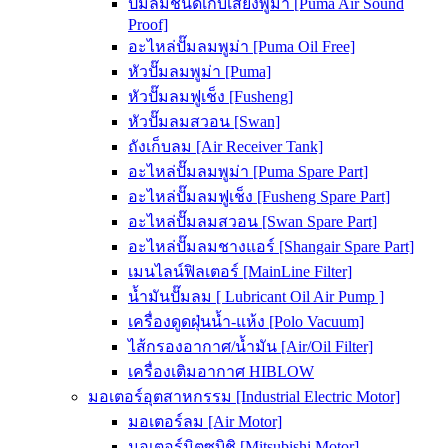
ปั๊มลมชนิดเก็บเสียงพูม่า [Puma Air Sound
Proof]
อะไหล่ปั๊มลมพูม่า [Puma Oil Free]
หัวปั๊มลมพูม่า [Puma]
หัวปั๊มลมฟูเช็ง [Fusheng]
หัวปั๊มลมสวอน [Swan]
ถังเก็บลม [Air Receiver Tank]
อะไหล่ปั๊มลมพูม่า [Puma Spare Part]
อะไหล่ปั๊มลมฟูเช็ง [Fusheng Spare Part]
อะไหล่ปั๊มลมสวอน [Swan Spare Part]
อะไหล่ปั๊มลมชางแอร์ [Shangair Spare Part]
เมนไลน์ฟิลเตอร์ [MainLine Filter]
น้ำมันปั๊มลม [ Lubricant Oil Air Pump ]
เครื่องดูดฝุ่นน้ำ-แห้ง [Polo Vacuum]
ไส้กรองอากาศ/น้ำมัน [Air/Oil Filter]
เครื่องเติมอากาศ HIBLOW
มอเตอร์อุตสาหกรรม [Industrial Electric Motor]
มอเตอร์ลม [Air Motor]
มอเตอร์มิตซูบิชิ [Mitsubishi Motor]