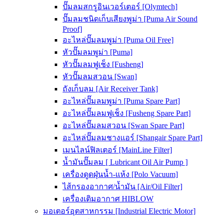
ปั๊มลมสกรูอินเวอร์เตอร์ [Olymtech]
ปั๊มลมชนิดเก็บเสียงพูม่า [Puma Air Sound
Proof]
อะไหล่ปั๊มลมพูม่า [Puma Oil Free]
หัวปั๊มลมพูม่า [Puma]
หัวปั๊มลมฟูเช็ง [Fusheng]
หัวปั๊มลมสวอน [Swan]
ถังเก็บลม [Air Receiver Tank]
อะไหล่ปั๊มลมพูม่า [Puma Spare Part]
อะไหล่ปั๊มลมฟูเช็ง [Fusheng Spare Part]
อะไหล่ปั๊มลมสวอน [Swan Spare Part]
อะไหล่ปั๊มลมชางแอร์ [Shangair Spare Part]
เมนไลน์ฟิลเตอร์ [MainLine Filter]
น้ำมันปั๊มลม [ Lubricant Oil Air Pump ]
เครื่องดูดฝุ่นน้ำ-แห้ง [Polo Vacuum]
ไส้กรองอากาศ/น้ำมัน [Air/Oil Filter]
เครื่องเติมอากาศ HIBLOW
มอเตอร์อุตสาหกรรม [Industrial Electric Motor]