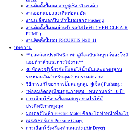
งานติดตั้งปั๊มลม สกรูฟูเช็ง 30 แรงม้า
งานออกแบบและเดินท่อลมอัด
งานเปลี่ยนลูกปืน หัวปั๊มลมสกรู Fusheng
งานติดตั้งปั๊มลมสำหรับรถบัสไฟฟ้า ( VEHICLE AIR
PUMP )
งานติดตั้งปั้มลม FSCURTIS NxB-11
บทความ
**ปลดล็อกประสิทธิภาพ: คู่มือฉบับสมบูรณ์ของโซลิ
นอยด์วาล์วและการใช้งาน**
30 ข้อควรรู้เกี่ยวกับปั๊มลมไร้น้ำมันและมาตรฐาน
ระบบลมอัดสำหรับอุตสาหกรรมสะอาด
วิธีการแก้ไขอาการปั๊มลมลูกสูบ ฟูเช็ง ( Fusheng )
“ท่อลมอัดอลูเนียมคุณภาพสูง – ทนทานกว่า 10 ปี”
การเลือกใช้งานปั๊มลมสกรูอย่างไรให้มี
ประสิทธิภาพสูงสุด
มอเตอร์ไฟฟ้า Electric Motor คืออะไร ทำหน้าที่อะไร
เพรสเชอร์เกจ Pressure Guage
การเลือกใช้เครื่องทำลมแห้ง (Air Dryer)