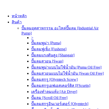
หน้าหลัก
สินค้า
ปั๊มลมอุตสาหกรรม อะไหล่ปั๊มลม [Industrial Air
Pump]
>
ปั๊มลมพูม่า [Puma]
ปั๊มลมฟูเช็ง [Fusheng]
ปั๊มลมแรงดันสูง [Shangair]
ปั๊มลมสวอน [Swan]
ปั๊มลมพูม่าแบบไม่ใช้น้ำมัน [Puma Oil Free]
ปั๊มลมสวอนแบบไม่ใช้น้ำมัน [Swan Oil Free]
ปั๊มลมสกรู [Olymtech Screw]
ปั๊มลมสกรูเอฟเอสเคอร์ติส [FScurtis]
เครื่องทำลมแห้ง [Air Dryer]
ปั๊มลม [Scroll Oil Free]
ปั๊มลมสกรูอินเวอร์เตอร์ [Olymtech]