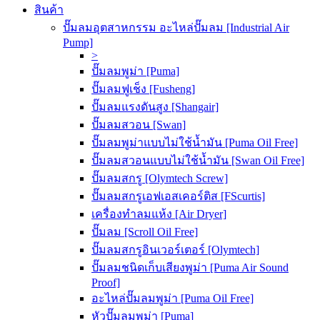
สินค้า
ปั๊มลมอุตสาหกรรม อะไหล่ปั๊มลม [Industrial Air
Pump]
>
ปั๊มลมพูม่า [Puma]
ปั๊มลมฟูเช็ง [Fusheng]
ปั๊มลมแรงดันสูง [Shangair]
ปั๊มลมสวอน [Swan]
ปั๊มลมพูม่าแบบไม่ใช้น้ำมัน [Puma Oil Free]
ปั๊มลมสวอนแบบไม่ใช้น้ำมัน [Swan Oil Free]
ปั๊มลมสกรู [Olymtech Screw]
ปั๊มลมสกรูเอฟเอสเคอร์ติส [FScurtis]
เครื่องทำลมแห้ง [Air Dryer]
ปั๊มลม [Scroll Oil Free]
ปั๊มลมสกรูอินเวอร์เตอร์ [Olymtech]
ปั๊มลมชนิดเก็บเสียงพูม่า [Puma Air Sound
Proof]
อะไหล่ปั๊มลมพูม่า [Puma Oil Free]
หัวปั๊มลมพูม่า [Puma]