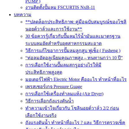
PUMP )
งานติดตั้งปั้มลม FSCURTIS NxB-11
บทความ
**ปลดล็อกประสิทธิภาพ: คู่มือฉบับสมบูรณ์ของโซลิ
นอยด์วาล์วและการใช้งาน**
30 ข้อควรรู้เกี่ยวกับปั๊มลมไร้น้ำมันและมาตรฐาน
ระบบลมอัดสำหรับอุตสาหกรรมสะอาด
วิธีการแก้ไขอาการปั๊มลมลูกสูบ ฟูเช็ง ( Fusheng )
“ท่อลมอัดอลูเนียมคุณภาพสูง – ทนทานกว่า 10 ปี”
การเลือกใช้งานปั๊มลมสกรูอย่างไรให้มี
ประสิทธิภาพสูงสุด
มอเตอร์ไฟฟ้า Electric Motor คืออะไร ทำหน้าที่อะไร
เพรสเชอร์เกจ Pressure Guage
การเลือกใช้เครื่องทำลมแห้ง (Air Dryer)
วิธีการเลือกถังแรงดันน้ำ
ทำความเข้าใจเกี่ยวกับ โซลินอยด์วาล์ว 2/2 ก่อน
เลือกใช้งานจริง
ถังแรงดันน้ำ ทำหน้าที่อะไร ? และ วิธีการตรวจเช็ค