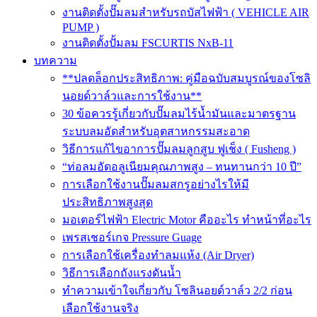
งานติดตั้งปั๊มลมสำหรับรถบัสไฟฟ้า ( VEHICLE AIR
PUMP )
งานติดตั้งปั้มลม FSCURTIS NxB-11
บทความ
**ปลดล็อกประสิทธิภาพ: คู่มือฉบับสมบูรณ์ของโซลิ
นอยด์วาล์วและการใช้งาน**
30 ข้อควรรู้เกี่ยวกับปั๊มลมไร้น้ำมันและมาตรฐาน
ระบบลมอัดสำหรับอุตสาหกรรมสะอาด
วิธีการแก้ไขอาการปั๊มลมลูกสูบ ฟูเช็ง ( Fusheng )
“ท่อลมอัดอลูเนียมคุณภาพสูง – ทนทานกว่า 10 ปี”
การเลือกใช้งานปั๊มลมสกรูอย่างไรให้มี
ประสิทธิภาพสูงสุด
มอเตอร์ไฟฟ้า Electric Motor คืออะไร ทำหน้าที่อะไร
เพรสเชอร์เกจ Pressure Guage
การเลือกใช้เครื่องทำลมแห้ง (Air Dryer)
วิธีการเลือกถังแรงดันน้ำ
ทำความเข้าใจเกี่ยวกับ โซลินอยด์วาล์ว 2/2 ก่อน
เลือกใช้งานจริง