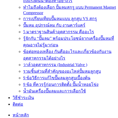
ถังแรงดันน้ำต้องทำอย่างไร
ทำไมถึงต้องเลือก ปั้มลมสกรู แบบ Permanent Magnet
Compressor
การเปรียบเทียบปั๊มลมแบบ ลูกสูบ VS สกรู
ปั๊มลม อุปกรณ์ลม กับ งานคาร์แคร์
5 มาตราฐานสินค้าอุตสากรรม คืออะไร
รู้จักกับ “ปั๊มลม” พร้อมประโยชน์จากเครื่องปั๊มลมที่
คุณอาจไม่รู้มาก่อน
ข้อต่อทองเหลือง กันคืออะไรและเกี่ยวข้องกับงาน
อุตสาหกรรมได้อย่างไร
วาล์วอุตสาหกรรม (Industrial Valve )
รวมชิ้นส่วนที่สำคัญของอะไหล่ปั้มลมลูกสูบ
9 ข้อวิธีการแก้ไขปั๊มลมลูกสูบเบื้องต้น
9 ข้อ ที่ควรรู้ก่อนการติดตั้ง ปั๊มน้ำหอยโข่ง
น้ำมันเครื่องปั๊มลมและการเลือกใช้
วิธีชำระเงิน
ติดต่อ
หน้าหลัก