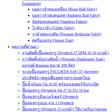
Equipment]
บอลวาล์วทองเหลือง [Brass Ball Valve]
บอลวาล์วสแตนเลส [Stainless Ball Valve]
ข้อต่อสแตนเลส [Stainless Fitting]
โกล์บวาล์ว [Globe Valve]
วาล์วลดแรงดัน [Pressure Reducing Valve]
สตรีมแทรป [Steam Trap]
ผลงานที่ผ่านมา
งานติดตั้งปั๊มลมสกรู Olymtech J7.5PM-10 10 แรงม้า
การติดตั้งถังแรงดันน้ำ (Pressure Diaphragm Tank)
แบรนด์ Bauman ขนาด 300 ลิตร
ระบบปั๊มลมสกรู FSCURTIS SAV-37 (Inverter)
ประสิทธิภาพสูงเพื่ออุตสาหกรรมยุคใหม่
ปั๊มน้ำEbara รุ่น 3LSF พร้อมมอเตอร์กันระเบิด
ปั๊มลมสกรู Olymtech รุ่น J7.5CTG 10 bar
ปั๊มลมสกรูอินเวอร์เตอร์ Olymtech
ปั๊มลมสกรูแบบ 4 in 1 Olymtech
ปั๊มลมสกรู Olymtech 15 แรงม้า ใช้งานกับงานแขน