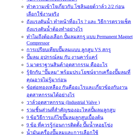
ทำความเข้าใจเกี่ยวกับ โซลินอยด์วาล์ว 2/2 ก่อน
เลือกใช้งานจริง
ถังแรงดันน้ำ ทำหน้าที่อะไร ? และ วิธีการตรวจเช็ค
ถังแรงดันน้ำต้องทำอย่างไร
ทำไมถึงต้องเลือก ปั้มลมสกรู แบบ Permanent Magnet
Compressor
การเปรียบเทียบปั๊มลมแบบ ลูกสูบ VS สกรู
ปั๊มลม อุปกรณ์ลม กับ งานคาร์แคร์
5 มาตราฐานสินค้าอุตสากรรม คืออะไร
รู้จักกับ “ปั๊มลม” พร้อมประโยชน์จากเครื่องปั๊มลมที่
คุณอาจไม่รู้มาก่อน
ข้อต่อทองเหลือง กันคืออะไรและเกี่ยวข้องกับงาน
อุตสาหกรรมได้อย่างไร
วาล์วอุตสาหกรรม (Industrial Valve )
รวมชิ้นส่วนที่สำคัญของอะไหล่ปั้มลมลูกสูบ
9 ข้อวิธีการแก้ไขปั๊มลมลูกสูบเบื้องต้น
9 ข้อ ที่ควรรู้ก่อนการติดตั้ง ปั๊มน้ำหอยโข่ง
น้ำมันเครื่องปั๊มลมและการเลือกใช้