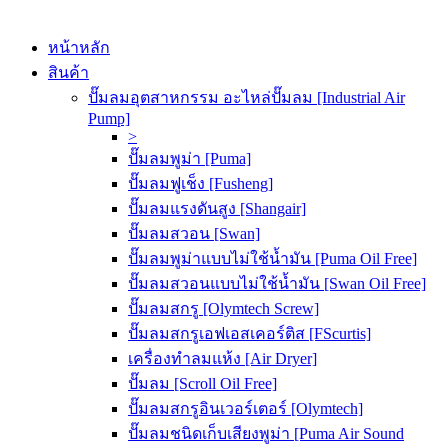
หน้าหลัก
สินค้า
ปั๊มลมอุตสาหกรรม อะไหล่ปั๊มลม [Industrial Air
Pump]
>
ปั๊มลมพูม่า [Puma]
ปั๊มลมฟูเช็ง [Fusheng]
ปั๊มลมแรงดันสูง [Shangair]
ปั๊มลมสวอน [Swan]
ปั๊มลมพูม่าแบบไม่ใช้น้ำมัน [Puma Oil Free]
ปั๊มลมสวอนแบบไม่ใช้น้ำมัน [Swan Oil Free]
ปั๊มลมสกรู [Olymtech Screw]
ปั๊มลมสกรูเอฟเอสเคอร์ติส [FScurtis]
เครื่องทำลมแห้ง [Air Dryer]
ปั๊มลม [Scroll Oil Free]
ปั๊มลมสกรูอินเวอร์เตอร์ [Olymtech]
ปั๊มลมชนิดเก็บเสียงพูม่า [Puma Air Sound