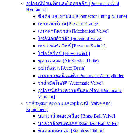
อุปกรณ์นิวเมติกและไฮดรอลิค [Pneumatic And
Hydraulic]
ข้อต่อ และสายลม [Connector Fitting & Tube]
เพรสเชอร์เกจ [Pressure Gauge]
แมคคานิควาล์ว [Mechanical Valve]
โซลินอยด์วาล์ว [Solenoid Valve]
เพรสเชอร์สวิทช์ [Pressure Switch]
โฟลว์สวิทช์ [Flow Switch]
ชุดกรองลม (Air Service Unite)
ออโต้เดรน [Auto Drain]
กระบอกลมนิวเมติก Pneumatic Air Cylinder
วาล์วอัตโนมัติ [Automatic Valve]
อุปกรณ์สร้างความสั่นสะเทือน [Pneumatic
Vibrator]
วาล์วอุตสาหกรรมและอุปกรณ์ [Valve And
Equipment]
บอลวาล์วทองเหลือง [Brass Ball Valve]
บอลวาล์วสแตนเลส [Stainless Ball Valve]
ข้อต่อสแตนเลส [Stainless Fitting]