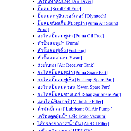
เครื่องทำลมแห้ง [Air Dryer]
ปั๊มลม [Scroll Oil Free]
ปั๊มลมสกรูอินเวอร์เตอร์ [Olymtech]
ปั๊มลมชนิดเก็บเสียงพูม่า [Puma Air Sound
Proof]
อะไหล่ปั๊มลมพูม่า [Puma Oil Free]
หัวปั๊มลมพูม่า [Puma]
หัวปั๊มลมฟูเช็ง [Fusheng]
หัวปั๊มลมสวอน [Swan]
ถังเก็บลม [Air Receiver Tank]
อะไหล่ปั๊มลมพูม่า [Puma Spare Part]
อะไหล่ปั๊มลมฟูเช็ง [Fusheng Spare Part]
อะไหล่ปั๊มลมสวอน [Swan Spare Part]
อะไหล่ปั๊มลมชางแอร์ [Shangair Spare Part]
เมนไลน์ฟิลเตอร์ [MainLine Filter]
น้ำมันปั๊มลม [ Lubricant Oil Air Pump ]
เครื่องดูดฝุ่นน้ำ-แห้ง [Polo Vacuum]
ไส้กรองอากาศ/น้ำมัน [Air/Oil Filter]
เครื่องเติมอากาศ HIBLOW