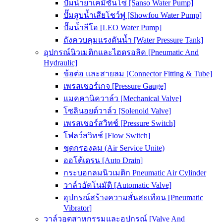
ปั๊มน้ำยาเคมีซันโซ่ [Sanso Water Pump]
ปั๊มสูบน้ำเสียโชว์ฟู [Showfou Water Pump]
ปั๊มน้ำลีโอ [LEO Water Pump]
ถังควบคุมแรงดันน้ำ [Water Pressure Tank]
อุปกรณ์นิวเมติกและไฮดรอลิค [Pneumatic And
Hydraulic]
ข้อต่อ และสายลม [Connector Fitting & Tube]
เพรสเชอร์เกจ [Pressure Gauge]
แมคคานิควาล์ว [Mechanical Valve]
โซลินอยด์วาล์ว [Solenoid Valve]
เพรสเชอร์สวิทช์ [Pressure Switch]
โฟลว์สวิทช์ [Flow Switch]
ชุดกรองลม (Air Service Unite)
ออโต้เดรน [Auto Drain]
กระบอกลมนิวเมติก Pneumatic Air Cylinder
วาล์วอัตโนมัติ [Automatic Valve]
อุปกรณ์สร้างความสั่นสะเทือน [Pneumatic
Vibrator]
วาล์วอุตสาหกรรมและอุปกรณ์ [Valve And