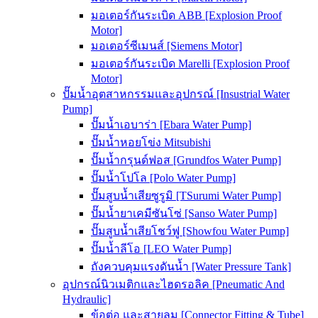
มอเตอร์กันระเบิด ABB [Explosion Proof
Motor]
มอเตอร์ซีเมนส์ [Siemens Motor]
มอเตอร์กันระเบิด Marelli [Explosion Proof
Motor]
ปั๊มน้ำอุตสาหกรรมและอุปกรณ์ [Insustrial Water
Pump]
ปั๊มน้ำเอบาร่า [Ebara Water Pump]
ปั๊มน้ำหอยโข่ง Mitsubishi
ปั๊มน้ำกรุนด์ฟอส [Grundfos Water Pump]
ปั๊มน้ำโปโล [Polo Water Pump]
ปั๊มสูบน้ำเสียซูรูมิ [TSurumi Water Pump]
ปั๊มน้ำยาเคมีซันโซ่ [Sanso Water Pump]
ปั๊มสูบน้ำเสียโชว์ฟู [Showfou Water Pump]
ปั๊มน้ำลีโอ [LEO Water Pump]
ถังควบคุมแรงดันน้ำ [Water Pressure Tank]
อุปกรณ์นิวเมติกและไฮดรอลิค [Pneumatic And
Hydraulic]
ข้อต่อ และสายลม [Connector Fitting & Tube]