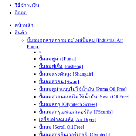
วิธีชำระเงิน
ติดต่อ
หน้าหลัก
สินค้า
ปั๊มลมอุตสาหกรรม อะไหล่ปั๊มลม [Industrial Air
Pump]
>
ปั๊มลมพูม่า [Puma]
ปั๊มลมฟูเช็ง [Fusheng]
ปั๊มลมแรงดันสูง [Shangair]
ปั๊มลมสวอน [Swan]
ปั๊มลมพูม่าแบบไม่ใช้น้ำมัน [Puma Oil Free]
ปั๊มลมสวอนแบบไม่ใช้น้ำมัน [Swan Oil Free]
ปั๊มลมสกรู [Olymtech Screw]
ปั๊มลมสกรูเอฟเอสเคอร์ติส [FScurtis]
เครื่องทำลมแห้ง [Air Dryer]
ปั๊มลม [Scroll Oil Free]
ปั๊มลมสกรูอินเวอร์เตอร์ [Olymtech]