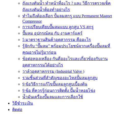
ถังแรงดันน้ำ ทำหน้าที่อะไร ? และ วิธีการตรวจเช็ค
ถังแรงดันน้ำต้องทำอย่างไร
ทำไมถึงต้องเลือก ปั้มลมสกรู แบบ Permanent Magnet
Compressor
การเปรียบเทียบปั๊มลมแบบ ลูกสูบ VS สกรู
ปั๊มลม อุปกรณ์ลม กับ งานคาร์แคร์
5 มาตราฐานสินค้าอุตสากรรม คืออะไร
รู้จักกับ “ปั๊มลม” พร้อมประโยชน์จากเครื่องปั๊มลมที่
คุณอาจไม่รู้มาก่อน
ข้อต่อทองเหลือง กันคืออะไรและเกี่ยวข้องกับงาน
อุตสาหกรรมได้อย่างไร
วาล์วอุตสาหกรรม (Industrial Valve )
รวมชิ้นส่วนที่สำคัญของอะไหล่ปั้มลมลูกสูบ
9 ข้อวิธีการแก้ไขปั๊มลมลูกสูบเบื้องต้น
9 ข้อ ที่ควรรู้ก่อนการติดตั้ง ปั๊มน้ำหอยโข่ง
น้ำมันเครื่องปั๊มลมและการเลือกใช้
วิธีชำระเงิน
ติดต่อ