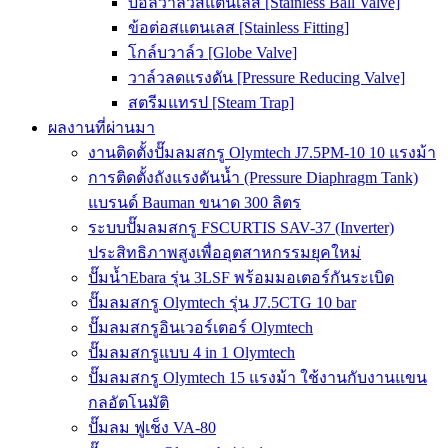
บอลวาล์วสแตนเลส [Stainless Ball Valve]
ข้อต่อสแตนเลส [Stainless Fitting]
โกล์บวาล์ว [Globe Valve]
วาล์วลดแรงดัน [Pressure Reducing Valve]
สตรีมแทรป [Steam Trap]
ผลงานที่ผ่านมา
งานติดตั้งปั๊มลมสกรู Olymtech J7.5PM-10 10 แรงม้า
การติดตั้งถังแรงดันน้ำ (Pressure Diaphragm Tank)
แบรนด์ Bauman ขนาด 300 ลิตร
ระบบปั๊มลมสกรู FSCURTIS SAV-37 (Inverter)
ประสิทธิภาพสูงเพื่ออุตสาหกรรมยุคใหม่
ปั๊มน้ำEbara รุ่น 3LSF พร้อมมอเตอร์กันระเบิด
ปั๊มลมสกรู Olymtech รุ่น J7.5CTG 10 bar
ปั๊มลมสกรูอินเวอร์เตอร์ Olymtech
ปั๊มลมสกรูแบบ 4 in 1 Olymtech
ปั๊มลมสกรู Olymtech 15 แรงม้า ใช้งานกับงานแขน
กลอัตโนมัติ
ปั๊มลม ฟูเช็ง VA-80