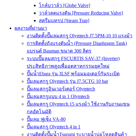
โกล์บวาล์ว [Globe Valve]
วาล์วลดแรงดัน [Pressure Reducing Valve]
สตรีมแทรป [Steam Trap]
ผลงานที่ผ่านมา
งานติดตั้งปั๊มลมสกรู Olymtech J7.5PM-10 10 แรงม้า
การติดตั้งถังแรงดันน้ำ (Pressure Diaphragm Tank)
แบรนด์ Bauman ขนาด 300 ลิตร
ระบบปั๊มลมสกรู FSCURTIS SAV-37 (Inverter)
ประสิทธิภาพสูงเพื่ออุตสาหกรรมยุคใหม่
ปั๊มน้ำEbara รุ่น 3LSF พร้อมมอเตอร์กันระเบิด
ปั๊มลมสกรู Olymtech รุ่น J7.5CTG 10 bar
ปั๊มลมสกรูอินเวอร์เตอร์ Olymtech
ปั๊มลมสกรูแบบ 4 in 1 Olymtech
ปั๊มลมสกรู Olymtech 15 แรงม้า ใช้งานกับงานแขน
กลอัตโนมัติ
ปั๊มลม ฟูเช็ง VA-80
ปั๊มลมสกรู Olymtech 4 in 1
งานติดตั้งปั๊มน้ำTsurumi ระบายน้ำบ่อโหลดสินค้า