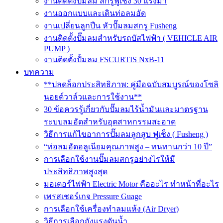
งานติดตั้งปั๊มลม สกรูฟูเช็ง 30 แรงม้า
งานออกแบบและเดินท่อลมอัด
งานเปลี่ยนลูกปืน หัวปั๊มลมสกรู Fusheng
งานติดตั้งปั๊มลมสำหรับรถบัสไฟฟ้า ( VEHICLE AIR
PUMP )
งานติดตั้งปั้มลม FSCURTIS NxB-11
บทความ
**ปลดล็อกประสิทธิภาพ: คู่มือฉบับสมบูรณ์ของโซลิ
นอยด์วาล์วและการใช้งาน**
30 ข้อควรรู้เกี่ยวกับปั๊มลมไร้น้ำมันและมาตรฐาน
ระบบลมอัดสำหรับอุตสาหกรรมสะอาด
วิธีการแก้ไขอาการปั๊มลมลูกสูบ ฟูเช็ง ( Fusheng )
“ท่อลมอัดอลูเนียมคุณภาพสูง – ทนทานกว่า 10 ปี”
การเลือกใช้งานปั๊มลมสกรูอย่างไรให้มี
ประสิทธิภาพสูงสุด
มอเตอร์ไฟฟ้า Electric Motor คืออะไร ทำหน้าที่อะไร
เพรสเชอร์เกจ Pressure Guage
การเลือกใช้เครื่องทำลมแห้ง (Air Dryer)
วิธีการเลือกถังแรงดันน้ำ