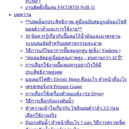
PUMP )
งานติดตั้งปั้มลม FSCURTIS NxB-11
บทความ
**ปลดล็อกประสิทธิภาพ: คู่มือฉบับสมบูรณ์ของโซลิ
นอยด์วาล์วและการใช้งาน**
30 ข้อควรรู้เกี่ยวกับปั๊มลมไร้น้ำมันและมาตรฐาน
ระบบลมอัดสำหรับอุตสาหกรรมสะอาด
วิธีการแก้ไขอาการปั๊มลมลูกสูบ ฟูเช็ง ( Fusheng )
“ท่อลมอัดอลูเนียมคุณภาพสูง – ทนทานกว่า 10 ปี”
การเลือกใช้งานปั๊มลมสกรูอย่างไรให้มี
ประสิทธิภาพสูงสุด
มอเตอร์ไฟฟ้า Electric Motor คืออะไร ทำหน้าที่อะไร
เพรสเชอร์เกจ Pressure Guage
การเลือกใช้เครื่องทำลมแห้ง (Air Dryer)
วิธีการเลือกถังแรงดันน้ำ
ทำความเข้าใจเกี่ยวกับ โซลินอยด์วาล์ว 2/2 ก่อน
เลือกใช้งานจริง
ถังแรงดันน้ำ ทำหน้าที่อะไร ? และ วิธีการตรวจเช็ค