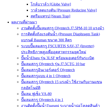
โกล์บวาล์ว [Globe Valve]
วาล์วลดแรงดัน [Pressure Reducing Valve]
สตรีมแทรป [Steam Trap]
ผลงานที่ผ่านมา
งานติดตั้งปั๊มลมสกรู Olymtech J7.5PM-10 10 แรงม้า
การติดตั้งถังแรงดันน้ำ (Pressure Diaphragm Tank)
แบรนด์ Bauman ขนาด 300 ลิตร
ระบบปั๊มลมสกรู FSCURTIS SAV-37 (Inverter)
ประสิทธิภาพสูงเพื่ออุตสาหกรรมยุคใหม่
ปั๊มน้ำEbara รุ่น 3LSF พร้อมมอเตอร์กันระเบิด
ปั๊มลมสกรู Olymtech รุ่น J7.5CTG 10 bar
ปั๊มลมสกรูอินเวอร์เตอร์ Olymtech
ปั๊มลมสกรูแบบ 4 in 1 Olymtech
ปั๊มลมสกรู Olymtech 15 แรงม้า ใช้งานกับงานแขน
กลอัตโนมัติ
ปั๊มลม ฟูเช็ง VA-80
ปั๊มลมสกรู Olymtech 4 in 1
งานติดตั้งปั๊มน้ำTsurumi ระบายน้ำบ่อโหลดสินค้า