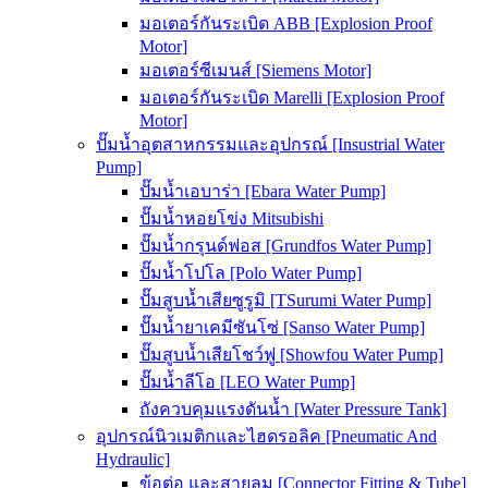
มอเตอร์กันระเบิด ABB [Explosion Proof
Motor]
มอเตอร์ซีเมนส์ [Siemens Motor]
มอเตอร์กันระเบิด Marelli [Explosion Proof
Motor]
ปั๊มน้ำอุตสาหกรรมและอุปกรณ์ [Insustrial Water
Pump]
ปั๊มน้ำเอบาร่า [Ebara Water Pump]
ปั๊มน้ำหอยโข่ง Mitsubishi
ปั๊มน้ำกรุนด์ฟอส [Grundfos Water Pump]
ปั๊มน้ำโปโล [Polo Water Pump]
ปั๊มสูบน้ำเสียซูรูมิ [TSurumi Water Pump]
ปั๊มน้ำยาเคมีซันโซ่ [Sanso Water Pump]
ปั๊มสูบน้ำเสียโชว์ฟู [Showfou Water Pump]
ปั๊มน้ำลีโอ [LEO Water Pump]
ถังควบคุมแรงดันน้ำ [Water Pressure Tank]
อุปกรณ์นิวเมติกและไฮดรอลิค [Pneumatic And
Hydraulic]
ข้อต่อ และสายลม [Connector Fitting & Tube]