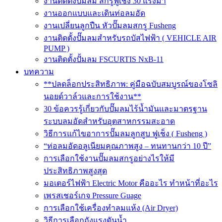
งานติดตั้งปั๊มลม สกรูฟูเช็ง 30 แรงม้า
งานออกแบบและเดินท่อลมอัด
งานเปลี่ยนลูกปืน หัวปั๊มลมสกรู Fusheng
งานติดตั้งปั๊มลมสำหรับรถบัสไฟฟ้า ( VEHICLE AIR
PUMP )
งานติดตั้งปั้มลม FSCURTIS NxB-11
บทความ
**ปลดล็อกประสิทธิภาพ: คู่มือฉบับสมบูรณ์ของโซลิ
นอยด์วาล์วและการใช้งาน**
30 ข้อควรรู้เกี่ยวกับปั๊มลมไร้น้ำมันและมาตรฐาน
ระบบลมอัดสำหรับอุตสาหกรรมสะอาด
วิธีการแก้ไขอาการปั๊มลมลูกสูบ ฟูเช็ง ( Fusheng )
“ท่อลมอัดอลูเนียมคุณภาพสูง – ทนทานกว่า 10 ปี”
การเลือกใช้งานปั๊มลมสกรูอย่างไรให้มี
ประสิทธิภาพสูงสุด
มอเตอร์ไฟฟ้า Electric Motor คืออะไร ทำหน้าที่อะไร
เพรสเชอร์เกจ Pressure Guage
การเลือกใช้เครื่องทำลมแห้ง (Air Dryer)
วิธีการเลือกถังแรงดันน้ำ