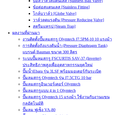
บอลวาล์วสแตนเลส [Stainless Ball Valve]
ข้อต่อสแตนเลส [Stainless Fitting]
โกล์บวาล์ว [Globe Valve]
วาล์วลดแรงดัน [Pressure Reducing Valve]
สตรีมแทรป [Steam Trap]
ผลงานที่ผ่านมา
งานติดตั้งปั๊มลมสกรู Olymtech J7.5PM-10 10 แรงม้า
การติดตั้งถังแรงดันน้ำ (Pressure Diaphragm Tank)
แบรนด์ Bauman ขนาด 300 ลิตร
ระบบปั๊มลมสกรู FSCURTIS SAV-37 (Inverter)
ประสิทธิภาพสูงเพื่ออุตสาหกรรมยุคใหม่
ปั๊มน้ำEbara รุ่น 3LSF พร้อมมอเตอร์กันระเบิด
ปั๊มลมสกรู Olymtech รุ่น J7.5CTG 10 bar
ปั๊มลมสกรูอินเวอร์เตอร์ Olymtech
ปั๊มลมสกรูแบบ 4 in 1 Olymtech
ปั๊มลมสกรู Olymtech 15 แรงม้า ใช้งานกับงานแขน
กลอัตโนมัติ
ปั๊มลม ฟูเช็ง VA-80