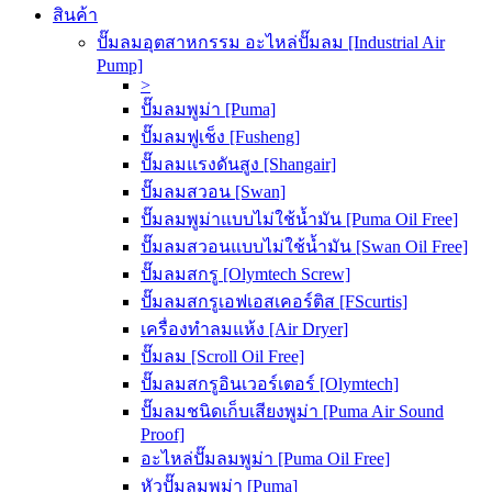
สินค้า
ปั๊มลมอุตสาหกรรม อะไหล่ปั๊มลม [Industrial Air
Pump]
>
ปั๊มลมพูม่า [Puma]
ปั๊มลมฟูเช็ง [Fusheng]
ปั๊มลมแรงดันสูง [Shangair]
ปั๊มลมสวอน [Swan]
ปั๊มลมพูม่าแบบไม่ใช้น้ำมัน [Puma Oil Free]
ปั๊มลมสวอนแบบไม่ใช้น้ำมัน [Swan Oil Free]
ปั๊มลมสกรู [Olymtech Screw]
ปั๊มลมสกรูเอฟเอสเคอร์ติส [FScurtis]
เครื่องทำลมแห้ง [Air Dryer]
ปั๊มลม [Scroll Oil Free]
ปั๊มลมสกรูอินเวอร์เตอร์ [Olymtech]
ปั๊มลมชนิดเก็บเสียงพูม่า [Puma Air Sound
Proof]
อะไหล่ปั๊มลมพูม่า [Puma Oil Free]
หัวปั๊มลมพูม่า [Puma]