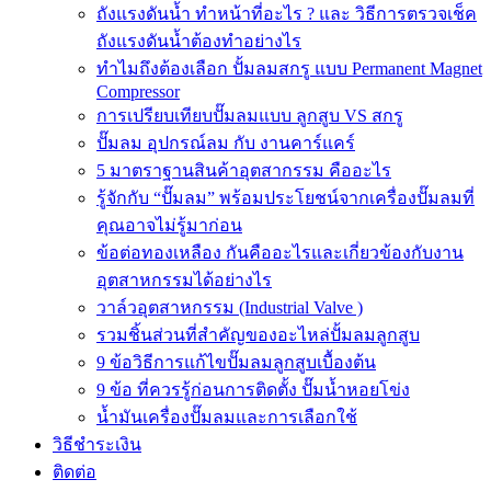
ถังแรงดันน้ำ ทำหน้าที่อะไร ? และ วิธีการตรวจเช็ค
ถังแรงดันน้ำต้องทำอย่างไร
ทำไมถึงต้องเลือก ปั้มลมสกรู แบบ Permanent Magnet
Compressor
การเปรียบเทียบปั๊มลมแบบ ลูกสูบ VS สกรู
ปั๊มลม อุปกรณ์ลม กับ งานคาร์แคร์
5 มาตราฐานสินค้าอุตสากรรม คืออะไร
รู้จักกับ “ปั๊มลม” พร้อมประโยชน์จากเครื่องปั๊มลมที่
คุณอาจไม่รู้มาก่อน
ข้อต่อทองเหลือง กันคืออะไรและเกี่ยวข้องกับงาน
อุตสาหกรรมได้อย่างไร
วาล์วอุตสาหกรรม (Industrial Valve )
รวมชิ้นส่วนที่สำคัญของอะไหล่ปั้มลมลูกสูบ
9 ข้อวิธีการแก้ไขปั๊มลมลูกสูบเบื้องต้น
9 ข้อ ที่ควรรู้ก่อนการติดตั้ง ปั๊มน้ำหอยโข่ง
น้ำมันเครื่องปั๊มลมและการเลือกใช้
วิธีชำระเงิน
ติดต่อ