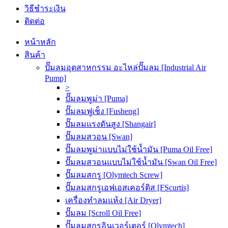
วิธีชำระเงิน
ติดต่อ
หน้าหลัก
สินค้า
ปั๊มลมอุตสาหกรรม อะไหล่ปั๊มลม [Industrial Air
Pump]
>
ปั๊มลมพูม่า [Puma]
ปั๊มลมฟูเช็ง [Fusheng]
ปั๊มลมแรงดันสูง [Shangair]
ปั๊มลมสวอน [Swan]
ปั๊มลมพูม่าแบบไม่ใช้น้ำมัน [Puma Oil Free]
ปั๊มลมสวอนแบบไม่ใช้น้ำมัน [Swan Oil Free]
ปั๊มลมสกรู [Olymtech Screw]
ปั๊มลมสกรูเอฟเอสเคอร์ติส [FScurtis]
เครื่องทำลมแห้ง [Air Dryer]
ปั๊มลม [Scroll Oil Free]
ปั๊มลมสกรูอินเวอร์เตอร์ [Olymtech]