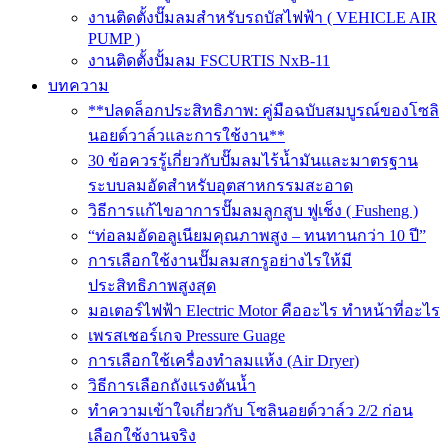
งานติดตั้งปั๊มลมสำหรับรถบัสไฟฟ้า ( VEHICLE AIR
PUMP )
งานติดตั้งปั้มลม FSCURTIS NxB-11
บทความ
**ปลดล็อกประสิทธิภาพ: คู่มือฉบับสมบูรณ์ของโซลิ
นอยด์วาล์วและการใช้งาน**
30 ข้อควรรู้เกี่ยวกับปั๊มลมไร้น้ำมันและมาตรฐาน
ระบบลมอัดสำหรับอุตสาหกรรมสะอาด
วิธีการแก้ไขอาการปั๊มลมลูกสูบ ฟูเช็ง ( Fusheng )
“ท่อลมอัดอลูเนียมคุณภาพสูง – ทนทานกว่า 10 ปี”
การเลือกใช้งานปั๊มลมสกรูอย่างไรให้มี
ประสิทธิภาพสูงสุด
มอเตอร์ไฟฟ้า Electric Motor คืออะไร ทำหน้าที่อะไร
เพรสเชอร์เกจ Pressure Guage
การเลือกใช้เครื่องทำลมแห้ง (Air Dryer)
วิธีการเลือกถังแรงดันน้ำ
ทำความเข้าใจเกี่ยวกับ โซลินอยด์วาล์ว 2/2 ก่อน
เลือกใช้งานจริง