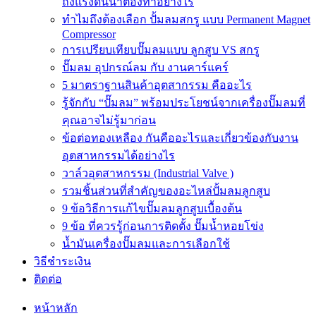
ถังแรงดันน้ำต้องทำอย่างไร
ทำไมถึงต้องเลือก ปั้มลมสกรู แบบ Permanent Magnet
Compressor
การเปรียบเทียบปั๊มลมแบบ ลูกสูบ VS สกรู
ปั๊มลม อุปกรณ์ลม กับ งานคาร์แคร์
5 มาตราฐานสินค้าอุตสากรรม คืออะไร
รู้จักกับ “ปั๊มลม” พร้อมประโยชน์จากเครื่องปั๊มลมที่
คุณอาจไม่รู้มาก่อน
ข้อต่อทองเหลือง กันคืออะไรและเกี่ยวข้องกับงาน
อุตสาหกรรมได้อย่างไร
วาล์วอุตสาหกรรม (Industrial Valve )
รวมชิ้นส่วนที่สำคัญของอะไหล่ปั้มลมลูกสูบ
9 ข้อวิธีการแก้ไขปั๊มลมลูกสูบเบื้องต้น
9 ข้อ ที่ควรรู้ก่อนการติดตั้ง ปั๊มน้ำหอยโข่ง
น้ำมันเครื่องปั๊มลมและการเลือกใช้
วิธีชำระเงิน
ติดต่อ
หน้าหลัก