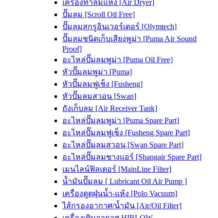
เครื่องทำลมแห้ง [Air Dryer]
ปั๊มลม [Scroll Oil Free]
ปั๊มลมสกรูอินเวอร์เตอร์ [Olymtech]
ปั๊มลมชนิดเก็บเสียงพูม่า [Puma Air Sound
Proof]
อะไหล่ปั๊มลมพูม่า [Puma Oil Free]
หัวปั๊มลมพูม่า [Puma]
หัวปั๊มลมฟูเช็ง [Fusheng]
หัวปั๊มลมสวอน [Swan]
ถังเก็บลม [Air Receiver Tank]
อะไหล่ปั๊มลมพูม่า [Puma Spare Part]
อะไหล่ปั๊มลมฟูเช็ง [Fusheng Spare Part]
อะไหล่ปั๊มลมสวอน [Swan Spare Part]
อะไหล่ปั๊มลมชางแอร์ [Shangair Spare Part]
เมนไลน์ฟิลเตอร์ [MainLine Filter]
น้ำมันปั๊มลม [ Lubricant Oil Air Pump ]
เครื่องดูดฝุ่นน้ำ-แห้ง [Polo Vacuum]
ไส้กรองอากาศ/น้ำมัน [Air/Oil Filter]
เครื่องเติมอากาศ HIBLOW