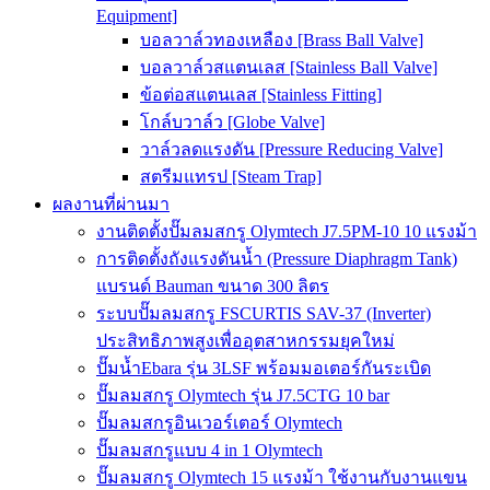
Equipment]
บอลวาล์วทองเหลือง [Brass Ball Valve]
บอลวาล์วสแตนเลส [Stainless Ball Valve]
ข้อต่อสแตนเลส [Stainless Fitting]
โกล์บวาล์ว [Globe Valve]
วาล์วลดแรงดัน [Pressure Reducing Valve]
สตรีมแทรป [Steam Trap]
ผลงานที่ผ่านมา
งานติดตั้งปั๊มลมสกรู Olymtech J7.5PM-10 10 แรงม้า
การติดตั้งถังแรงดันน้ำ (Pressure Diaphragm Tank)
แบรนด์ Bauman ขนาด 300 ลิตร
ระบบปั๊มลมสกรู FSCURTIS SAV-37 (Inverter)
ประสิทธิภาพสูงเพื่ออุตสาหกรรมยุคใหม่
ปั๊มน้ำEbara รุ่น 3LSF พร้อมมอเตอร์กันระเบิด
ปั๊มลมสกรู Olymtech รุ่น J7.5CTG 10 bar
ปั๊มลมสกรูอินเวอร์เตอร์ Olymtech
ปั๊มลมสกรูแบบ 4 in 1 Olymtech
ปั๊มลมสกรู Olymtech 15 แรงม้า ใช้งานกับงานแขน