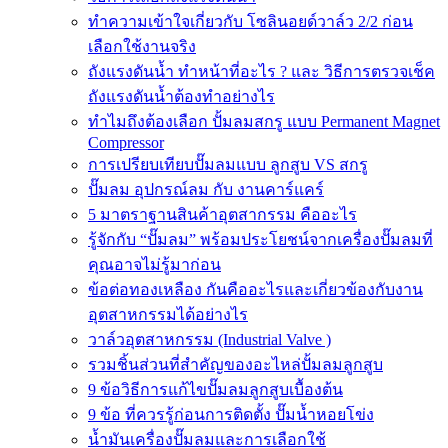
ทำความเข้าใจเกี่ยวกับ โซลินอยด์วาล์ว 2/2 ก่อน
เลือกใช้งานจริง
ถังแรงดันน้ำ ทำหน้าที่อะไร ? และ วิธีการตรวจเช็ค
ถังแรงดันน้ำต้องทำอย่างไร
ทำไมถึงต้องเลือก ปั้มลมสกรู แบบ Permanent Magnet
Compressor
การเปรียบเทียบปั๊มลมแบบ ลูกสูบ VS สกรู
ปั๊มลม อุปกรณ์ลม กับ งานคาร์แคร์
5 มาตราฐานสินค้าอุตสากรรม คืออะไร
รู้จักกับ “ปั๊มลม” พร้อมประโยชน์จากเครื่องปั๊มลมที่
คุณอาจไม่รู้มาก่อน
ข้อต่อทองเหลือง กันคืออะไรและเกี่ยวข้องกับงาน
อุตสาหกรรมได้อย่างไร
วาล์วอุตสาหกรรม (Industrial Valve )
รวมชิ้นส่วนที่สำคัญของอะไหล่ปั้มลมลูกสูบ
9 ข้อวิธีการแก้ไขปั๊มลมลูกสูบเบื้องต้น
9 ข้อ ที่ควรรู้ก่อนการติดตั้ง ปั๊มน้ำหอยโข่ง
น้ำมันเครื่องปั๊มลมและการเลือกใช้