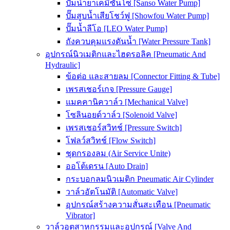
ปั๊มน้ำยาเคมีซันโซ่ [Sanso Water Pump]
ปั๊มสูบน้ำเสียโชว์ฟู [Showfou Water Pump]
ปั๊มน้ำลีโอ [LEO Water Pump]
ถังควบคุมแรงดันน้ำ [Water Pressure Tank]
อุปกรณ์นิวเมติกและไฮดรอลิค [Pneumatic And
Hydraulic]
ข้อต่อ และสายลม [Connector Fitting & Tube]
เพรสเชอร์เกจ [Pressure Gauge]
แมคคานิควาล์ว [Mechanical Valve]
โซลินอยด์วาล์ว [Solenoid Valve]
เพรสเชอร์สวิทช์ [Pressure Switch]
โฟลว์สวิทช์ [Flow Switch]
ชุดกรองลม (Air Service Unite)
ออโต้เดรน [Auto Drain]
กระบอกลมนิวเมติก Pneumatic Air Cylinder
วาล์วอัตโนมัติ [Automatic Valve]
อุปกรณ์สร้างความสั่นสะเทือน [Pneumatic
Vibrator]
วาล์วอุตสาหกรรมและอุปกรณ์ [Valve And