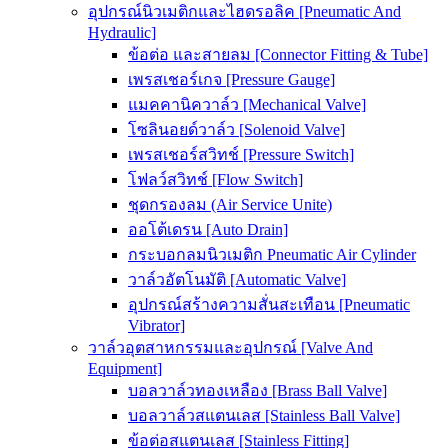
อุปกรณ์นิวเมติกและไฮดรอลิค [Pneumatic And
Hydraulic]
ข้อต่อ และสายลม [Connector Fitting & Tube]
เพรสเชอร์เกจ [Pressure Gauge]
แมคคานิควาล์ว [Mechanical Valve]
โซลินอยด์วาล์ว [Solenoid Valve]
เพรสเชอร์สวิทช์ [Pressure Switch]
โฟลว์สวิทช์ [Flow Switch]
ชุดกรองลม (Air Service Unite)
ออโต้เดรน [Auto Drain]
กระบอกลมนิวเมติก Pneumatic Air Cylinder
วาล์วอัตโนมัติ [Automatic Valve]
อุปกรณ์สร้างความสั่นสะเทือน [Pneumatic
Vibrator]
วาล์วอุตสาหกรรมและอุปกรณ์ [Valve And
Equipment]
บอลวาล์วทองเหลือง [Brass Ball Valve]
บอลวาล์วสแตนเลส [Stainless Ball Valve]
ข้อต่อสแตนเลส [Stainless Fitting]