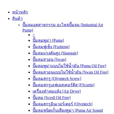
หน้าหลัก
สินค้า
ปั๊มลมอุตสาหกรรม อะไหล่ปั๊มลม [Industrial Air
Pump]
>
ปั๊มลมพูม่า [Puma]
ปั๊มลมฟูเช็ง [Fusheng]
ปั๊มลมแรงดันสูง [Shangair]
ปั๊มลมสวอน [Swan]
ปั๊มลมพูม่าแบบไม่ใช้น้ำมัน [Puma Oil Free]
ปั๊มลมสวอนแบบไม่ใช้น้ำมัน [Swan Oil Free]
ปั๊มลมสกรู [Olymtech Screw]
ปั๊มลมสกรูเอฟเอสเคอร์ติส [FScurtis]
เครื่องทำลมแห้ง [Air Dryer]
ปั๊มลม [Scroll Oil Free]
ปั๊มลมสกรูอินเวอร์เตอร์ [Olymtech]
ปั๊มลมชนิดเก็บเสียงพูม่า [Puma Air Sound