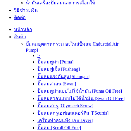
น้ำมันเครื่องปั๊มลมและการเลือกใช้
วิธีชำระเงิน
ติดต่อ
หน้าหลัก
สินค้า
ปั๊มลมอุตสาหกรรม อะไหล่ปั๊มลม [Industrial Air
Pump]
>
ปั๊มลมพูม่า [Puma]
ปั๊มลมฟูเช็ง [Fusheng]
ปั๊มลมแรงดันสูง [Shangair]
ปั๊มลมสวอน [Swan]
ปั๊มลมพูม่าแบบไม่ใช้น้ำมัน [Puma Oil Free]
ปั๊มลมสวอนแบบไม่ใช้น้ำมัน [Swan Oil Free]
ปั๊มลมสกรู [Olymtech Screw]
ปั๊มลมสกรูเอฟเอสเคอร์ติส [FScurtis]
เครื่องทำลมแห้ง [Air Dryer]
ปั๊มลม [Scroll Oil Free]