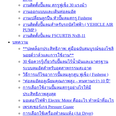
งานติดตั้งปั๊มลม สกรูฟูเช็ง 30 แรงม้า
งานออกแบบและเดินท่อลมอัด
งานเปลี่ยนลูกปืน หัวปั๊มลมสกรู Fusheng
งานติดตั้งปั๊มลมสำหรับรถบัสไฟฟ้า ( VEHICLE AIR
PUMP )
งานติดตั้งปั้มลม FSCURTIS NxB-11
บทความ
**ปลดล็อกประสิทธิภาพ: คู่มือฉบับสมบูรณ์ของโซลิ
นอยด์วาล์วและการใช้งาน**
30 ข้อควรรู้เกี่ยวกับปั๊มลมไร้น้ำมันและมาตรฐาน
ระบบลมอัดสำหรับอุตสาหกรรมสะอาด
วิธีการแก้ไขอาการปั๊มลมลูกสูบ ฟูเช็ง ( Fusheng )
“ท่อลมอัดอลูเนียมคุณภาพสูง – ทนทานกว่า 10 ปี”
การเลือกใช้งานปั๊มลมสกรูอย่างไรให้มี
ประสิทธิภาพสูงสุด
มอเตอร์ไฟฟ้า Electric Motor คืออะไร ทำหน้าที่อะไร
เพรสเชอร์เกจ Pressure Guage
การเลือกใช้เครื่องทำลมแห้ง (Air Dryer)