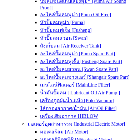
ปั๊มลมชนิดเก็บเสียงพูม่า [Puma Air Sound
Proof]
อะไหล่ปั๊มลมพูม่า [Puma Oil Free]
หัวปั๊มลมพูม่า [Puma]
หัวปั๊มลมฟูเช็ง [Fusheng]
หัวปั๊มลมสวอน [Swan]
ถังเก็บลม [Air Receiver Tank]
อะไหล่ปั๊มลมพูม่า [Puma Spare Part]
อะไหล่ปั๊มลมฟูเช็ง [Fusheng Spare Part]
อะไหล่ปั๊มลมสวอน [Swan Spare Part]
อะไหล่ปั๊มลมชางแอร์ [Shangair Spare Part]
เมนไลน์ฟิลเตอร์ [MainLine Filter]
น้ำมันปั๊มลม [ Lubricant Oil Air Pump ]
เครื่องดูดฝุ่นน้ำ-แห้ง [Polo Vacuum]
ไส้กรองอากาศ/น้ำมัน [Air/Oil Filter]
เครื่องเติมอากาศ HIBLOW
มอเตอร์อุตสาหกรรม [Industrial Electric Motor]
มอเตอร์ลม [Air Motor]
มอเตอร์มิตซูบิชิ [Mitsubishi Motor]