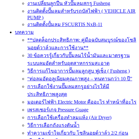
งานเปลี่ยนลูกปืน หัวปั๊มลมสกรู Fusheng
งานติดตั้งปั๊มลมสำหรับรถบัสไฟฟ้า ( VEHICLE AIR
PUMP )
งานติดตั้งปั้มลม FSCURTIS NxB-11
บทความ
**ปลดล็อกประสิทธิภาพ: คู่มือฉบับสมบูรณ์ของโซลิ
นอยด์วาล์วและการใช้งาน**
30 ข้อควรรู้เกี่ยวกับปั๊มลมไร้น้ำมันและมาตรฐาน
ระบบลมอัดสำหรับอุตสาหกรรมสะอาด
วิธีการแก้ไขอาการปั๊มลมลูกสูบ ฟูเช็ง ( Fusheng )
“ท่อลมอัดอลูเนียมคุณภาพสูง – ทนทานกว่า 10 ปี”
การเลือกใช้งานปั๊มลมสกรูอย่างไรให้มี
ประสิทธิภาพสูงสุด
มอเตอร์ไฟฟ้า Electric Motor คืออะไร ทำหน้าที่อะไร
เพรสเชอร์เกจ Pressure Guage
การเลือกใช้เครื่องทำลมแห้ง (Air Dryer)
วิธีการเลือกถังแรงดันน้ำ
ทำความเข้าใจเกี่ยวกับ โซลินอยด์วาล์ว 2/2 ก่อน