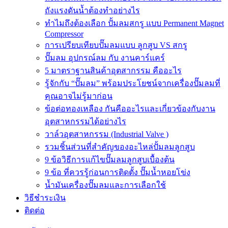
ถังแรงดันน้ำต้องทำอย่างไร
ทำไมถึงต้องเลือก ปั้มลมสกรู แบบ Permanent Magnet
Compressor
การเปรียบเทียบปั๊มลมแบบ ลูกสูบ VS สกรู
ปั๊มลม อุปกรณ์ลม กับ งานคาร์แคร์
5 มาตราฐานสินค้าอุตสากรรม คืออะไร
รู้จักกับ “ปั๊มลม” พร้อมประโยชน์จากเครื่องปั๊มลมที่
คุณอาจไม่รู้มาก่อน
ข้อต่อทองเหลือง กันคืออะไรและเกี่ยวข้องกับงาน
อุตสาหกรรมได้อย่างไร
วาล์วอุตสาหกรรม (Industrial Valve )
รวมชิ้นส่วนที่สำคัญของอะไหล่ปั้มลมลูกสูบ
9 ข้อวิธีการแก้ไขปั๊มลมลูกสูบเบื้องต้น
9 ข้อ ที่ควรรู้ก่อนการติดตั้ง ปั๊มน้ำหอยโข่ง
น้ำมันเครื่องปั๊มลมและการเลือกใช้
วิธีชำระเงิน
ติดต่อ