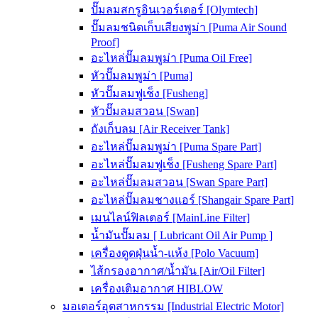
ปั๊มลมสกรูอินเวอร์เตอร์ [Olymtech]
ปั๊มลมชนิดเก็บเสียงพูม่า [Puma Air Sound
Proof]
อะไหล่ปั๊มลมพูม่า [Puma Oil Free]
หัวปั๊มลมพูม่า [Puma]
หัวปั๊มลมฟูเช็ง [Fusheng]
หัวปั๊มลมสวอน [Swan]
ถังเก็บลม [Air Receiver Tank]
อะไหล่ปั๊มลมพูม่า [Puma Spare Part]
อะไหล่ปั๊มลมฟูเช็ง [Fusheng Spare Part]
อะไหล่ปั๊มลมสวอน [Swan Spare Part]
อะไหล่ปั๊มลมชางแอร์ [Shangair Spare Part]
เมนไลน์ฟิลเตอร์ [MainLine Filter]
น้ำมันปั๊มลม [ Lubricant Oil Air Pump ]
เครื่องดูดฝุ่นน้ำ-แห้ง [Polo Vacuum]
ไส้กรองอากาศ/น้ำมัน [Air/Oil Filter]
เครื่องเติมอากาศ HIBLOW
มอเตอร์อุตสาหกรรม [Industrial Electric Motor]