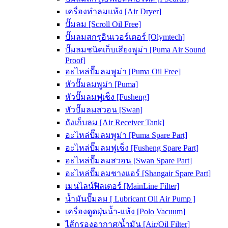
เครื่องทำลมแห้ง [Air Dryer]
ปั๊มลม [Scroll Oil Free]
ปั๊มลมสกรูอินเวอร์เตอร์ [Olymtech]
ปั๊มลมชนิดเก็บเสียงพูม่า [Puma Air Sound
Proof]
อะไหล่ปั๊มลมพูม่า [Puma Oil Free]
หัวปั๊มลมพูม่า [Puma]
หัวปั๊มลมฟูเช็ง [Fusheng]
หัวปั๊มลมสวอน [Swan]
ถังเก็บลม [Air Receiver Tank]
อะไหล่ปั๊มลมพูม่า [Puma Spare Part]
อะไหล่ปั๊มลมฟูเช็ง [Fusheng Spare Part]
อะไหล่ปั๊มลมสวอน [Swan Spare Part]
อะไหล่ปั๊มลมชางแอร์ [Shangair Spare Part]
เมนไลน์ฟิลเตอร์ [MainLine Filter]
น้ำมันปั๊มลม [ Lubricant Oil Air Pump ]
เครื่องดูดฝุ่นน้ำ-แห้ง [Polo Vacuum]
ไส้กรองอากาศ/น้ำมัน [Air/Oil Filter]