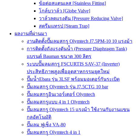
ข้อต่อสแตนเลส [Stainless Fitting]
โกล์บวาล์ว [Globe Valve]
วาล์วลดแรงดัน [Pressure Reducing Valve]
สตรีมแทรป [Steam Trap]
ผลงานที่ผ่านมา
งานติดตั้งปั๊มลมสกรู Olymtech J7.5PM-10 10 แรงม้า
การติดตั้งถังแรงดันน้ำ (Pressure Diaphragm Tank)
แบรนด์ Bauman ขนาด 300 ลิตร
ระบบปั๊มลมสกรู FSCURTIS SAV-37 (Inverter)
ประสิทธิภาพสูงเพื่ออุตสาหกรรมยุคใหม่
ปั๊มน้ำEbara รุ่น 3LSF พร้อมมอเตอร์กันระเบิด
ปั๊มลมสกรู Olymtech รุ่น J7.5CTG 10 bar
ปั๊มลมสกรูอินเวอร์เตอร์ Olymtech
ปั๊มลมสกรูแบบ 4 in 1 Olymtech
ปั๊มลมสกรู Olymtech 15 แรงม้า ใช้งานกับงานแขน
กลอัตโนมัติ
ปั๊มลม ฟูเช็ง VA-80
ปั๊มลมสกรู Olymtech 4 in 1