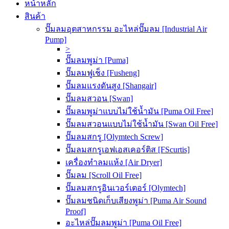
หน้าหลัก
สินค้า
ปั๊มลมอุตสาหกรรม อะไหล่ปั๊มลม [Industrial Air
Pump]
>
ปั๊มลมพูม่า [Puma]
ปั๊มลมฟูเช็ง [Fusheng]
ปั๊มลมแรงดันสูง [Shangair]
ปั๊มลมสวอน [Swan]
ปั๊มลมพูม่าแบบไม่ใช้น้ำมัน [Puma Oil Free]
ปั๊มลมสวอนแบบไม่ใช้น้ำมัน [Swan Oil Free]
ปั๊มลมสกรู [Olymtech Screw]
ปั๊มลมสกรูเอฟเอสเคอร์ติส [FScurtis]
เครื่องทำลมแห้ง [Air Dryer]
ปั๊มลม [Scroll Oil Free]
ปั๊มลมสกรูอินเวอร์เตอร์ [Olymtech]
ปั๊มลมชนิดเก็บเสียงพูม่า [Puma Air Sound
Proof]
อะไหล่ปั๊มลมพูม่า [Puma Oil Free]