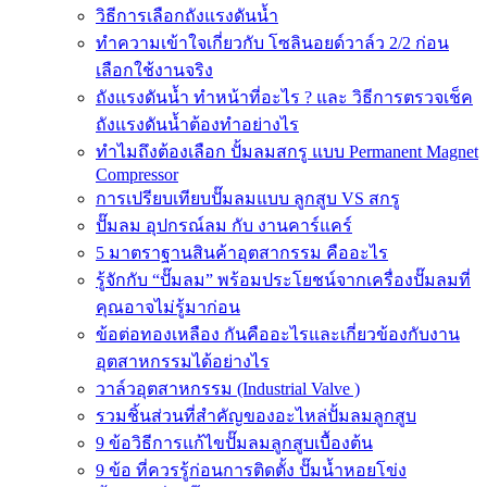
วิธีการเลือกถังแรงดันน้ำ
ทำความเข้าใจเกี่ยวกับ โซลินอยด์วาล์ว 2/2 ก่อน
เลือกใช้งานจริง
ถังแรงดันน้ำ ทำหน้าที่อะไร ? และ วิธีการตรวจเช็ค
ถังแรงดันน้ำต้องทำอย่างไร
ทำไมถึงต้องเลือก ปั้มลมสกรู แบบ Permanent Magnet
Compressor
การเปรียบเทียบปั๊มลมแบบ ลูกสูบ VS สกรู
ปั๊มลม อุปกรณ์ลม กับ งานคาร์แคร์
5 มาตราฐานสินค้าอุตสากรรม คืออะไร
รู้จักกับ “ปั๊มลม” พร้อมประโยชน์จากเครื่องปั๊มลมที่
คุณอาจไม่รู้มาก่อน
ข้อต่อทองเหลือง กันคืออะไรและเกี่ยวข้องกับงาน
อุตสาหกรรมได้อย่างไร
วาล์วอุตสาหกรรม (Industrial Valve )
รวมชิ้นส่วนที่สำคัญของอะไหล่ปั้มลมลูกสูบ
9 ข้อวิธีการแก้ไขปั๊มลมลูกสูบเบื้องต้น
9 ข้อ ที่ควรรู้ก่อนการติดตั้ง ปั๊มน้ำหอยโข่ง