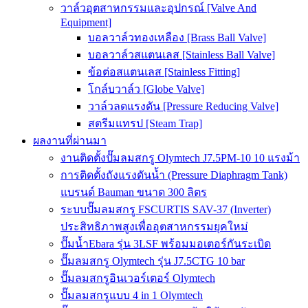
วาล์วอุตสาหกรรมและอุปกรณ์ [Valve And
Equipment]
บอลวาล์วทองเหลือง [Brass Ball Valve]
บอลวาล์วสแตนเลส [Stainless Ball Valve]
ข้อต่อสแตนเลส [Stainless Fitting]
โกล์บวาล์ว [Globe Valve]
วาล์วลดแรงดัน [Pressure Reducing Valve]
สตรีมแทรป [Steam Trap]
ผลงานที่ผ่านมา
งานติดตั้งปั๊มลมสกรู Olymtech J7.5PM-10 10 แรงม้า
การติดตั้งถังแรงดันน้ำ (Pressure Diaphragm Tank)
แบรนด์ Bauman ขนาด 300 ลิตร
ระบบปั๊มลมสกรู FSCURTIS SAV-37 (Inverter)
ประสิทธิภาพสูงเพื่ออุตสาหกรรมยุคใหม่
ปั๊มน้ำEbara รุ่น 3LSF พร้อมมอเตอร์กันระเบิด
ปั๊มลมสกรู Olymtech รุ่น J7.5CTG 10 bar
ปั๊มลมสกรูอินเวอร์เตอร์ Olymtech
ปั๊มลมสกรูแบบ 4 in 1 Olymtech