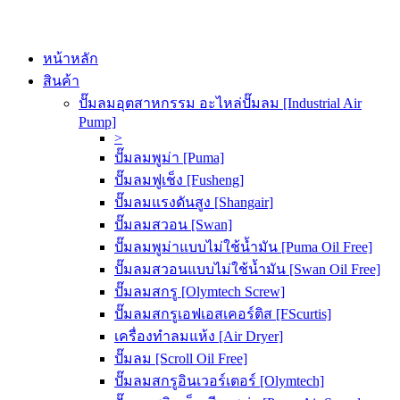
หน้าหลัก
สินค้า
ปั๊มลมอุตสาหกรรม อะไหล่ปั๊มลม [Industrial Air
Pump]
>
ปั๊มลมพูม่า [Puma]
ปั๊มลมฟูเช็ง [Fusheng]
ปั๊มลมแรงดันสูง [Shangair]
ปั๊มลมสวอน [Swan]
ปั๊มลมพูม่าแบบไม่ใช้น้ำมัน [Puma Oil Free]
ปั๊มลมสวอนแบบไม่ใช้น้ำมัน [Swan Oil Free]
ปั๊มลมสกรู [Olymtech Screw]
ปั๊มลมสกรูเอฟเอสเคอร์ติส [FScurtis]
เครื่องทำลมแห้ง [Air Dryer]
ปั๊มลม [Scroll Oil Free]
ปั๊มลมสกรูอินเวอร์เตอร์ [Olymtech]