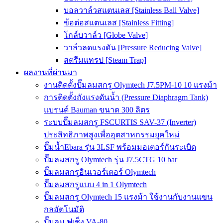
บอลวาล์วสแตนเลส [Stainless Ball Valve]
ข้อต่อสแตนเลส [Stainless Fitting]
โกล์บวาล์ว [Globe Valve]
วาล์วลดแรงดัน [Pressure Reducing Valve]
สตรีมแทรป [Steam Trap]
ผลงานที่ผ่านมา
งานติดตั้งปั๊มลมสกรู Olymtech J7.5PM-10 10 แรงม้า
การติดตั้งถังแรงดันน้ำ (Pressure Diaphragm Tank)
แบรนด์ Bauman ขนาด 300 ลิตร
ระบบปั๊มลมสกรู FSCURTIS SAV-37 (Inverter)
ประสิทธิภาพสูงเพื่ออุตสาหกรรมยุคใหม่
ปั๊มน้ำEbara รุ่น 3LSF พร้อมมอเตอร์กันระเบิด
ปั๊มลมสกรู Olymtech รุ่น J7.5CTG 10 bar
ปั๊มลมสกรูอินเวอร์เตอร์ Olymtech
ปั๊มลมสกรูแบบ 4 in 1 Olymtech
ปั๊มลมสกรู Olymtech 15 แรงม้า ใช้งานกับงานแขน
กลอัตโนมัติ
ปั๊มลม ฟูเช็ง VA-80