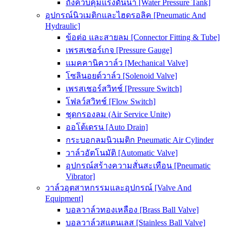
ถังควบคุมแรงดันน้ำ [Water Pressure Tank]
อุปกรณ์นิวเมติกและไฮดรอลิค [Pneumatic And
Hydraulic]
ข้อต่อ และสายลม [Connector Fitting & Tube]
เพรสเชอร์เกจ [Pressure Gauge]
แมคคานิควาล์ว [Mechanical Valve]
โซลินอยด์วาล์ว [Solenoid Valve]
เพรสเชอร์สวิทช์ [Pressure Switch]
โฟลว์สวิทช์ [Flow Switch]
ชุดกรองลม (Air Service Unite)
ออโต้เดรน [Auto Drain]
กระบอกลมนิวเมติก Pneumatic Air Cylinder
วาล์วอัตโนมัติ [Automatic Valve]
อุปกรณ์สร้างความสั่นสะเทือน [Pneumatic
Vibrator]
วาล์วอุตสาหกรรมและอุปกรณ์ [Valve And
Equipment]
บอลวาล์วทองเหลือง [Brass Ball Valve]
บอลวาล์วสแตนเลส [Stainless Ball Valve]