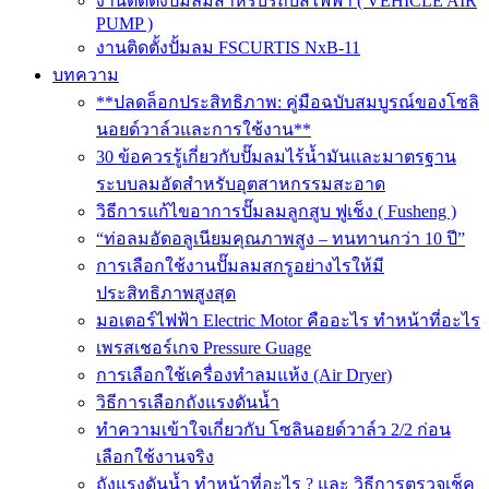
งานติดตั้งปั๊มลมสำหรับรถบัสไฟฟ้า ( VEHICLE AIR
PUMP )
งานติดตั้งปั้มลม FSCURTIS NxB-11
บทความ
**ปลดล็อกประสิทธิภาพ: คู่มือฉบับสมบูรณ์ของโซลิ
นอยด์วาล์วและการใช้งาน**
30 ข้อควรรู้เกี่ยวกับปั๊มลมไร้น้ำมันและมาตรฐาน
ระบบลมอัดสำหรับอุตสาหกรรมสะอาด
วิธีการแก้ไขอาการปั๊มลมลูกสูบ ฟูเช็ง ( Fusheng )
“ท่อลมอัดอลูเนียมคุณภาพสูง – ทนทานกว่า 10 ปี”
การเลือกใช้งานปั๊มลมสกรูอย่างไรให้มี
ประสิทธิภาพสูงสุด
มอเตอร์ไฟฟ้า Electric Motor คืออะไร ทำหน้าที่อะไร
เพรสเชอร์เกจ Pressure Guage
การเลือกใช้เครื่องทำลมแห้ง (Air Dryer)
วิธีการเลือกถังแรงดันน้ำ
ทำความเข้าใจเกี่ยวกับ โซลินอยด์วาล์ว 2/2 ก่อน
เลือกใช้งานจริง
ถังแรงดันน้ำ ทำหน้าที่อะไร ? และ วิธีการตรวจเช็ค