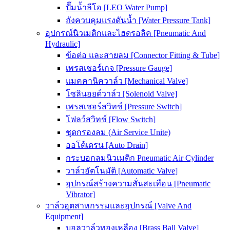
ปั๊มน้ำลีโอ [LEO Water Pump]
ถังควบคุมแรงดันน้ำ [Water Pressure Tank]
อุปกรณ์นิวเมติกและไฮดรอลิค [Pneumatic And
Hydraulic]
ข้อต่อ และสายลม [Connector Fitting & Tube]
เพรสเชอร์เกจ [Pressure Gauge]
แมคคานิควาล์ว [Mechanical Valve]
โซลินอยด์วาล์ว [Solenoid Valve]
เพรสเชอร์สวิทช์ [Pressure Switch]
โฟลว์สวิทช์ [Flow Switch]
ชุดกรองลม (Air Service Unite)
ออโต้เดรน [Auto Drain]
กระบอกลมนิวเมติก Pneumatic Air Cylinder
วาล์วอัตโนมัติ [Automatic Valve]
อุปกรณ์สร้างความสั่นสะเทือน [Pneumatic
Vibrator]
วาล์วอุตสาหกรรมและอุปกรณ์ [Valve And
Equipment]
บอลวาล์วทองเหลือง [Brass Ball Valve]