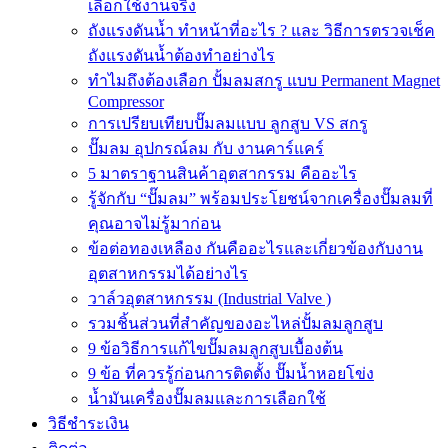
เลือกใช้งานจริง
ถังแรงดันน้ำ ทำหน้าที่อะไร ? และ วิธีการตรวจเช็ค
ถังแรงดันน้ำต้องทำอย่างไร
ทำไมถึงต้องเลือก ปั้มลมสกรู แบบ Permanent Magnet
Compressor
การเปรียบเทียบปั๊มลมแบบ ลูกสูบ VS สกรู
ปั๊มลม อุปกรณ์ลม กับ งานคาร์แคร์
5 มาตราฐานสินค้าอุตสากรรม คืออะไร
รู้จักกับ “ปั๊มลม” พร้อมประโยชน์จากเครื่องปั๊มลมที่
คุณอาจไม่รู้มาก่อน
ข้อต่อทองเหลือง กันคืออะไรและเกี่ยวข้องกับงาน
อุตสาหกรรมได้อย่างไร
วาล์วอุตสาหกรรม (Industrial Valve )
รวมชิ้นส่วนที่สำคัญของอะไหล่ปั้มลมลูกสูบ
9 ข้อวิธีการแก้ไขปั๊มลมลูกสูบเบื้องต้น
9 ข้อ ที่ควรรู้ก่อนการติดตั้ง ปั๊มน้ำหอยโข่ง
น้ำมันเครื่องปั๊มลมและการเลือกใช้
วิธีชำระเงิน