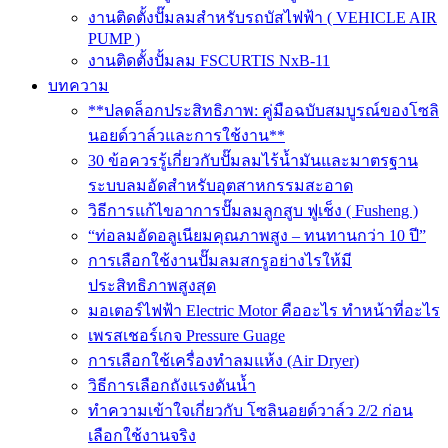
งานติดตั้งปั๊มลมสำหรับรถบัสไฟฟ้า ( VEHICLE AIR
PUMP )
งานติดตั้งปั้มลม FSCURTIS NxB-11
บทความ
**ปลดล็อกประสิทธิภาพ: คู่มือฉบับสมบูรณ์ของโซลิ
นอยด์วาล์วและการใช้งาน**
30 ข้อควรรู้เกี่ยวกับปั๊มลมไร้น้ำมันและมาตรฐาน
ระบบลมอัดสำหรับอุตสาหกรรมสะอาด
วิธีการแก้ไขอาการปั๊มลมลูกสูบ ฟูเช็ง ( Fusheng )
“ท่อลมอัดอลูเนียมคุณภาพสูง – ทนทานกว่า 10 ปี”
การเลือกใช้งานปั๊มลมสกรูอย่างไรให้มี
ประสิทธิภาพสูงสุด
มอเตอร์ไฟฟ้า Electric Motor คืออะไร ทำหน้าที่อะไร
เพรสเชอร์เกจ Pressure Guage
การเลือกใช้เครื่องทำลมแห้ง (Air Dryer)
วิธีการเลือกถังแรงดันน้ำ
ทำความเข้าใจเกี่ยวกับ โซลินอยด์วาล์ว 2/2 ก่อน
เลือกใช้งานจริง