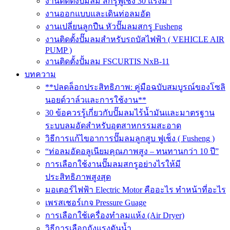
งานติดตั้งปั๊มลม สกรูฟูเช็ง 30 แรงม้า
งานออกแบบและเดินท่อลมอัด
งานเปลี่ยนลูกปืน หัวปั๊มลมสกรู Fusheng
งานติดตั้งปั๊มลมสำหรับรถบัสไฟฟ้า ( VEHICLE AIR
PUMP )
งานติดตั้งปั้มลม FSCURTIS NxB-11
บทความ
**ปลดล็อกประสิทธิภาพ: คู่มือฉบับสมบูรณ์ของโซลิ
นอยด์วาล์วและการใช้งาน**
30 ข้อควรรู้เกี่ยวกับปั๊มลมไร้น้ำมันและมาตรฐาน
ระบบลมอัดสำหรับอุตสาหกรรมสะอาด
วิธีการแก้ไขอาการปั๊มลมลูกสูบ ฟูเช็ง ( Fusheng )
“ท่อลมอัดอลูเนียมคุณภาพสูง – ทนทานกว่า 10 ปี”
การเลือกใช้งานปั๊มลมสกรูอย่างไรให้มี
ประสิทธิภาพสูงสุด
มอเตอร์ไฟฟ้า Electric Motor คืออะไร ทำหน้าที่อะไร
เพรสเชอร์เกจ Pressure Guage
การเลือกใช้เครื่องทำลมแห้ง (Air Dryer)
วิธีการเลือกถังแรงดันน้ำ