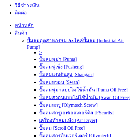
วิธีชำระเงิน
ติดต่อ
หน้าหลัก
สินค้า
ปั๊มลมอุตสาหกรรม อะไหล่ปั๊มลม [Industrial Air
Pump]
>
ปั๊มลมพูม่า [Puma]
ปั๊มลมฟูเช็ง [Fusheng]
ปั๊มลมแรงดันสูง [Shangair]
ปั๊มลมสวอน [Swan]
ปั๊มลมพูม่าแบบไม่ใช้น้ำมัน [Puma Oil Free]
ปั๊มลมสวอนแบบไม่ใช้น้ำมัน [Swan Oil Free]
ปั๊มลมสกรู [Olymtech Screw]
ปั๊มลมสกรูเอฟเอสเคอร์ติส [FScurtis]
เครื่องทำลมแห้ง [Air Dryer]
ปั๊มลม [Scroll Oil Free]
ปั๊มลมสกรูอินเวอร์เตอร์ [Olymtech]