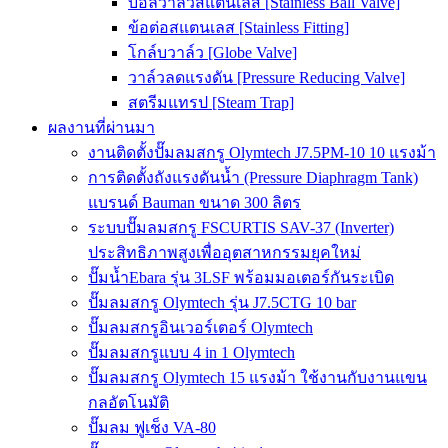
บอลวาล์วสแตนเลส [Stainless Ball Valve]
ข้อต่อสแตนเลส [Stainless Fitting]
โกล์บวาล์ว [Globe Valve]
วาล์วลดแรงดัน [Pressure Reducing Valve]
สตรีมแทรป [Steam Trap]
ผลงานที่ผ่านมา
งานติดตั้งปั๊มลมสกรู Olymtech J7.5PM-10 10 แรงม้า
การติดตั้งถังแรงดันน้ำ (Pressure Diaphragm Tank)
แบรนด์ Bauman ขนาด 300 ลิตร
ระบบปั๊มลมสกรู FSCURTIS SAV-37 (Inverter)
ประสิทธิภาพสูงเพื่ออุตสาหกรรมยุคใหม่
ปั๊มน้ำEbara รุ่น 3LSF พร้อมมอเตอร์กันระเบิด
ปั๊มลมสกรู Olymtech รุ่น J7.5CTG 10 bar
ปั๊มลมสกรูอินเวอร์เตอร์ Olymtech
ปั๊มลมสกรูแบบ 4 in 1 Olymtech
ปั๊มลมสกรู Olymtech 15 แรงม้า ใช้งานกับงานแขน
กลอัตโนมัติ
ปั๊มลม ฟูเช็ง VA-80