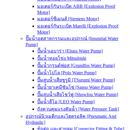
มอเตอร์กันระเบิด ABB [Explosion Proof
Motor]
มอเตอร์ซีเมนส์ [Siemens Motor]
มอเตอร์กันระเบิด Marelli [Explosion Proof
Motor]
ปั๊มน้ำอุตสาหกรรมและอุปกรณ์ [Insustrial Water
Pump]
ปั๊มน้ำเอบาร่า [Ebara Water Pump]
ปั๊มน้ำหอยโข่ง Mitsubishi
ปั๊มน้ำกรุนด์ฟอส [Grundfos Water Pump]
ปั๊มน้ำโปโล [Polo Water Pump]
ปั๊มสูบน้ำเสียซูรูมิ [TSurumi Water Pump]
ปั๊มน้ำยาเคมีซันโซ่ [Sanso Water Pump]
ปั๊มสูบน้ำเสียโชว์ฟู [Showfou Water Pump]
ปั๊มน้ำลีโอ [LEO Water Pump]
ถังควบคุมแรงดันน้ำ [Water Pressure Tank]
อุปกรณ์นิวเมติกและไฮดรอลิค [Pneumatic And
Hydraulic]
ข้อต่อ และสายลม [Connector Fitting & Tube]