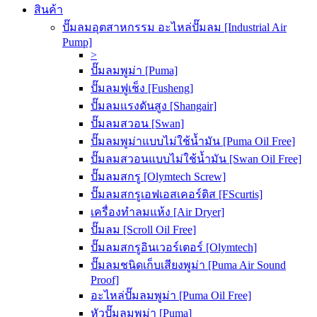
สินค้า
ปั๊มลมอุตสาหกรรม อะไหล่ปั๊มลม [Industrial Air
Pump]
>
ปั๊มลมพูม่า [Puma]
ปั๊มลมฟูเช็ง [Fusheng]
ปั๊มลมแรงดันสูง [Shangair]
ปั๊มลมสวอน [Swan]
ปั๊มลมพูม่าแบบไม่ใช้น้ำมัน [Puma Oil Free]
ปั๊มลมสวอนแบบไม่ใช้น้ำมัน [Swan Oil Free]
ปั๊มลมสกรู [Olymtech Screw]
ปั๊มลมสกรูเอฟเอสเคอร์ติส [FScurtis]
เครื่องทำลมแห้ง [Air Dryer]
ปั๊มลม [Scroll Oil Free]
ปั๊มลมสกรูอินเวอร์เตอร์ [Olymtech]
ปั๊มลมชนิดเก็บเสียงพูม่า [Puma Air Sound
Proof]
อะไหล่ปั๊มลมพูม่า [Puma Oil Free]
หัวปั๊มลมพูม่า [Puma]