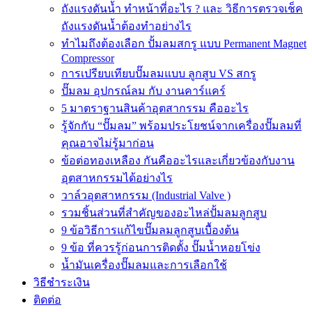
ถังแรงดันน้ำ ทำหน้าที่อะไร ? และ วิธีการตรวจเช็ค
ถังแรงดันน้ำต้องทำอย่างไร
ทำไมถึงต้องเลือก ปั้มลมสกรู แบบ Permanent Magnet
Compressor
การเปรียบเทียบปั๊มลมแบบ ลูกสูบ VS สกรู
ปั๊มลม อุปกรณ์ลม กับ งานคาร์แคร์
5 มาตราฐานสินค้าอุตสากรรม คืออะไร
รู้จักกับ “ปั๊มลม” พร้อมประโยชน์จากเครื่องปั๊มลมที่
คุณอาจไม่รู้มาก่อน
ข้อต่อทองเหลือง กันคืออะไรและเกี่ยวข้องกับงาน
อุตสาหกรรมได้อย่างไร
วาล์วอุตสาหกรรม (Industrial Valve )
รวมชิ้นส่วนที่สำคัญของอะไหล่ปั้มลมลูกสูบ
9 ข้อวิธีการแก้ไขปั๊มลมลูกสูบเบื้องต้น
9 ข้อ ที่ควรรู้ก่อนการติดตั้ง ปั๊มน้ำหอยโข่ง
น้ำมันเครื่องปั๊มลมและการเลือกใช้
วิธีชำระเงิน
ติดต่อ