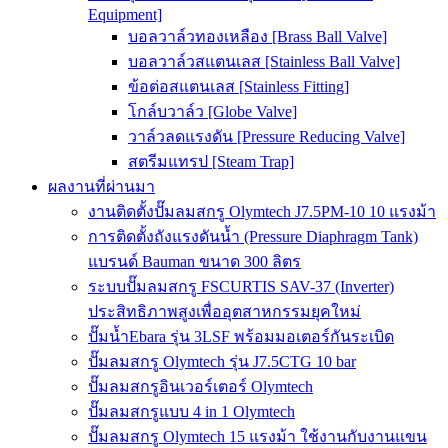
Equipment]
บอลวาล์วทองเหลือง [Brass Ball Valve]
บอลวาล์วสแตนเลส [Stainless Ball Valve]
ข้อต่อสแตนเลส [Stainless Fitting]
โกล์บวาล์ว [Globe Valve]
วาล์วลดแรงดัน [Pressure Reducing Valve]
สตรีมแทรป [Steam Trap]
ผลงานที่ผ่านมา
งานติดตั้งปั๊มลมสกรู Olymtech J7.5PM-10 10 แรงม้า
การติดตั้งถังแรงดันน้ำ (Pressure Diaphragm Tank)
แบรนด์ Bauman ขนาด 300 ลิตร
ระบบปั๊มลมสกรู FSCURTIS SAV-37 (Inverter)
ประสิทธิภาพสูงเพื่ออุตสาหกรรมยุคใหม่
ปั๊มน้ำEbara รุ่น 3LSF พร้อมมอเตอร์กันระเบิด
ปั๊มลมสกรู Olymtech รุ่น J7.5CTG 10 bar
ปั๊มลมสกรูอินเวอร์เตอร์ Olymtech
ปั๊มลมสกรูแบบ 4 in 1 Olymtech
ปั๊มลมสกรู Olymtech 15 แรงม้า ใช้งานกับงานแขน