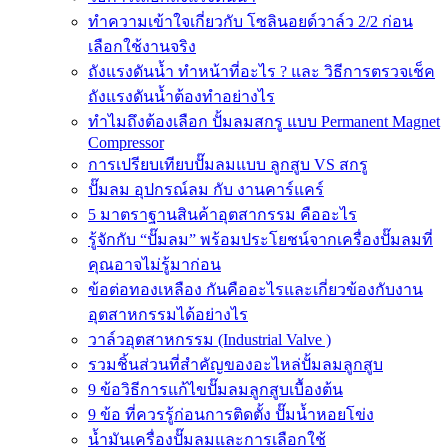
ทำความเข้าใจเกี่ยวกับ โซลินอยด์วาล์ว 2/2 ก่อน
เลือกใช้งานจริง
ถังแรงดันน้ำ ทำหน้าที่อะไร ? และ วิธีการตรวจเช็ค
ถังแรงดันน้ำต้องทำอย่างไร
ทำไมถึงต้องเลือก ปั้มลมสกรู แบบ Permanent Magnet
Compressor
การเปรียบเทียบปั๊มลมแบบ ลูกสูบ VS สกรู
ปั๊มลม อุปกรณ์ลม กับ งานคาร์แคร์
5 มาตราฐานสินค้าอุตสากรรม คืออะไร
รู้จักกับ “ปั๊มลม” พร้อมประโยชน์จากเครื่องปั๊มลมที่
คุณอาจไม่รู้มาก่อน
ข้อต่อทองเหลือง กันคืออะไรและเกี่ยวข้องกับงาน
อุตสาหกรรมได้อย่างไร
วาล์วอุตสาหกรรม (Industrial Valve )
รวมชิ้นส่วนที่สำคัญของอะไหล่ปั้มลมลูกสูบ
9 ข้อวิธีการแก้ไขปั๊มลมลูกสูบเบื้องต้น
9 ข้อ ที่ควรรู้ก่อนการติดตั้ง ปั๊มน้ำหอยโข่ง
น้ำมันเครื่องปั๊มลมและการเลือกใช้