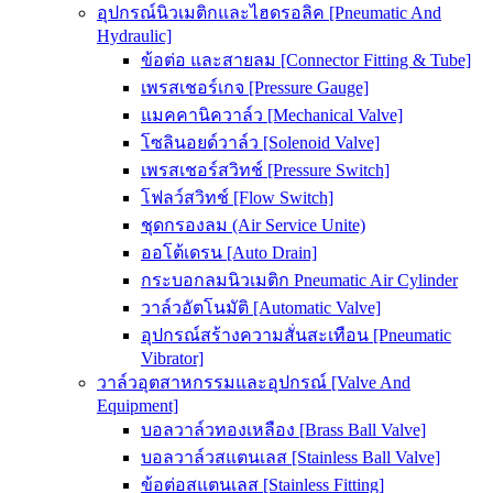
อุปกรณ์นิวเมติกและไฮดรอลิค [Pneumatic And
Hydraulic]
ข้อต่อ และสายลม [Connector Fitting & Tube]
เพรสเชอร์เกจ [Pressure Gauge]
แมคคานิควาล์ว [Mechanical Valve]
โซลินอยด์วาล์ว [Solenoid Valve]
เพรสเชอร์สวิทช์ [Pressure Switch]
โฟลว์สวิทช์ [Flow Switch]
ชุดกรองลม (Air Service Unite)
ออโต้เดรน [Auto Drain]
กระบอกลมนิวเมติก Pneumatic Air Cylinder
วาล์วอัตโนมัติ [Automatic Valve]
อุปกรณ์สร้างความสั่นสะเทือน [Pneumatic
Vibrator]
วาล์วอุตสาหกรรมและอุปกรณ์ [Valve And
Equipment]
บอลวาล์วทองเหลือง [Brass Ball Valve]
บอลวาล์วสแตนเลส [Stainless Ball Valve]
ข้อต่อสแตนเลส [Stainless Fitting]