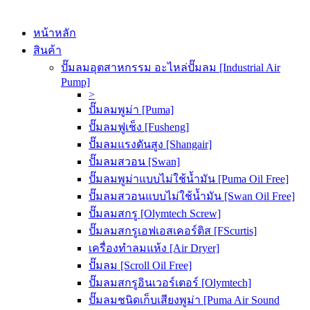
หน้าหลัก
สินค้า
ปั๊มลมอุตสาหกรรม อะไหล่ปั๊มลม [Industrial Air
Pump]
>
ปั๊มลมพูม่า [Puma]
ปั๊มลมฟูเช็ง [Fusheng]
ปั๊มลมแรงดันสูง [Shangair]
ปั๊มลมสวอน [Swan]
ปั๊มลมพูม่าแบบไม่ใช้น้ำมัน [Puma Oil Free]
ปั๊มลมสวอนแบบไม่ใช้น้ำมัน [Swan Oil Free]
ปั๊มลมสกรู [Olymtech Screw]
ปั๊มลมสกรูเอฟเอสเคอร์ติส [FScurtis]
เครื่องทำลมแห้ง [Air Dryer]
ปั๊มลม [Scroll Oil Free]
ปั๊มลมสกรูอินเวอร์เตอร์ [Olymtech]
ปั๊มลมชนิดเก็บเสียงพูม่า [Puma Air Sound