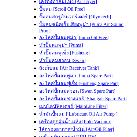
เครื่องทำลมแห้ง [Air Dryer]
ปั๊มลม [Scroll Oil Free]
ปั๊มลมสกรูอินเวอร์เตอร์ [Olymtech]
ปั๊มลมชนิดเก็บเสียงพูม่า [Puma Air Sound
Proof]
อะไหล่ปั๊มลมพูม่า [Puma Oil Free]
หัวปั๊มลมพูม่า [Puma]
หัวปั๊มลมฟูเช็ง [Fusheng]
หัวปั๊มลมสวอน [Swan]
ถังเก็บลม [Air Receiver Tank]
อะไหล่ปั๊มลมพูม่า [Puma Spare Part]
อะไหล่ปั๊มลมฟูเช็ง [Fusheng Spare Part]
อะไหล่ปั๊มลมสวอน [Swan Spare Part]
อะไหล่ปั๊มลมชางแอร์ [Shangair Spare Part]
เมนไลน์ฟิลเตอร์ [MainLine Filter]
น้ำมันปั๊มลม [ Lubricant Oil Air Pump ]
เครื่องดูดฝุ่นน้ำ-แห้ง [Polo Vacuum]
ไส้กรองอากาศ/น้ำมัน [Air/Oil Filter]
เครื่องเติมอากาศ HIBLOW