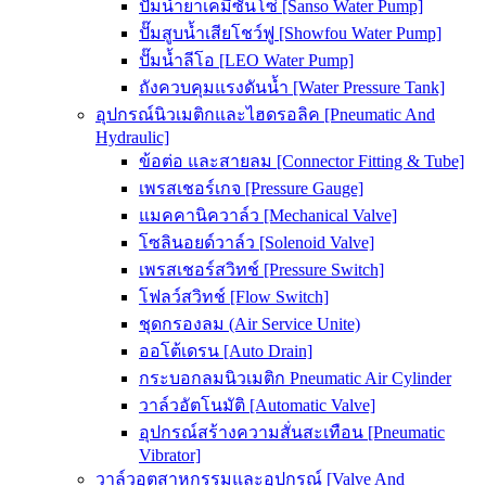
ปั๊มน้ำยาเคมีซันโซ่ [Sanso Water Pump]
ปั๊มสูบน้ำเสียโชว์ฟู [Showfou Water Pump]
ปั๊มน้ำลีโอ [LEO Water Pump]
ถังควบคุมแรงดันน้ำ [Water Pressure Tank]
อุปกรณ์นิวเมติกและไฮดรอลิค [Pneumatic And
Hydraulic]
ข้อต่อ และสายลม [Connector Fitting & Tube]
เพรสเชอร์เกจ [Pressure Gauge]
แมคคานิควาล์ว [Mechanical Valve]
โซลินอยด์วาล์ว [Solenoid Valve]
เพรสเชอร์สวิทช์ [Pressure Switch]
โฟลว์สวิทช์ [Flow Switch]
ชุดกรองลม (Air Service Unite)
ออโต้เดรน [Auto Drain]
กระบอกลมนิวเมติก Pneumatic Air Cylinder
วาล์วอัตโนมัติ [Automatic Valve]
อุปกรณ์สร้างความสั่นสะเทือน [Pneumatic
Vibrator]
วาล์วอุตสาหกรรมและอุปกรณ์ [Valve And