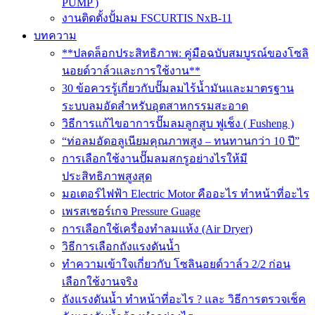
PUMP )
งานติดตั้งปั้มลม FSCURTIS NxB-11
บทความ
**ปลดล็อกประสิทธิภาพ: คู่มือฉบับสมบูรณ์ของโซลิ
นอยด์วาล์วและการใช้งาน**
30 ข้อควรรู้เกี่ยวกับปั๊มลมไร้น้ำมันและมาตรฐาน
ระบบลมอัดสำหรับอุตสาหกรรมสะอาด
วิธีการแก้ไขอาการปั๊มลมลูกสูบ ฟูเช็ง ( Fusheng )
“ท่อลมอัดอลูเนียมคุณภาพสูง – ทนทานกว่า 10 ปี”
การเลือกใช้งานปั๊มลมสกรูอย่างไรให้มี
ประสิทธิภาพสูงสุด
มอเตอร์ไฟฟ้า Electric Motor คืออะไร ทำหน้าที่อะไร
เพรสเชอร์เกจ Pressure Guage
การเลือกใช้เครื่องทำลมแห้ง (Air Dryer)
วิธีการเลือกถังแรงดันน้ำ
ทำความเข้าใจเกี่ยวกับ โซลินอยด์วาล์ว 2/2 ก่อน
เลือกใช้งานจริง
ถังแรงดันน้ำ ทำหน้าที่อะไร ? และ วิธีการตรวจเช็ค