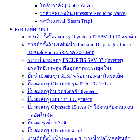
โกล์บวาล์ว [Globe Valve]
วาล์วลดแรงดัน [Pressure Reducing Valve]
สตรีมแทรป [Steam Trap]
ผลงานที่ผ่านมา
งานติดตั้งปั๊มลมสกรู Olymtech J7.5PM-10 10 แรงม้า
การติดตั้งถังแรงดันน้ำ (Pressure Diaphragm Tank)
แบรนด์ Bauman ขนาด 300 ลิตร
ระบบปั๊มลมสกรู FSCURTIS SAV-37 (Inverter)
ประสิทธิภาพสูงเพื่ออุตสาหกรรมยุคใหม่
ปั๊มน้ำEbara รุ่น 3LSF พร้อมมอเตอร์กันระเบิด
ปั๊มลมสกรู Olymtech รุ่น J7.5CTG 10 bar
ปั๊มลมสกรูอินเวอร์เตอร์ Olymtech
ปั๊มลมสกรูแบบ 4 in 1 Olymtech
ปั๊มลมสกรู Olymtech 15 แรงม้า ใช้งานกับงานแขน
กลอัตโนมัติ
ปั๊มลม ฟูเช็ง VA-80
ปั๊มลมสกรู Olymtech 4 in 1
งานติดตั้งปั๊มน้ำTsurumi ระบายน้ำบ่อโหลดสินค้า