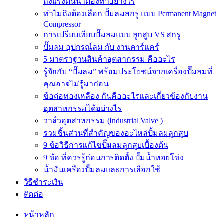
ถังแรงดันน้ำต้องทำอย่างไร
ทำไมถึงต้องเลือก ปั้มลมสกรู แบบ Permanent Magnet
Compressor
การเปรียบเทียบปั๊มลมแบบ ลูกสูบ VS สกรู
ปั๊มลม อุปกรณ์ลม กับ งานคาร์แคร์
5 มาตราฐานสินค้าอุตสากรรม คืออะไร
รู้จักกับ “ปั๊มลม” พร้อมประโยชน์จากเครื่องปั๊มลมที่
คุณอาจไม่รู้มาก่อน
ข้อต่อทองเหลือง กันคืออะไรและเกี่ยวข้องกับงาน
อุตสาหกรรมได้อย่างไร
วาล์วอุตสาหกรรม (Industrial Valve )
รวมชิ้นส่วนที่สำคัญของอะไหล่ปั้มลมลูกสูบ
9 ข้อวิธีการแก้ไขปั๊มลมลูกสูบเบื้องต้น
9 ข้อ ที่ควรรู้ก่อนการติดตั้ง ปั๊มน้ำหอยโข่ง
น้ำมันเครื่องปั๊มลมและการเลือกใช้
วิธีชำระเงิน
ติดต่อ
หน้าหลัก