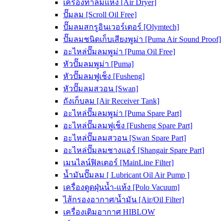
เครื่องทำลมแห้ง [Air Dryer]
ปั๊มลม [Scroll Oil Free]
ปั๊มลมสกรูอินเวอร์เตอร์ [Olymtech]
ปั๊มลมชนิดเก็บเสียงพูม่า [Puma Air Sound Proof]
อะไหล่ปั๊มลมพูม่า [Puma Oil Free]
หัวปั๊มลมพูม่า [Puma]
หัวปั๊มลมฟูเช็ง [Fusheng]
หัวปั๊มลมสวอน [Swan]
ถังเก็บลม [Air Receiver Tank]
อะไหล่ปั๊มลมพูม่า [Puma Spare Part]
อะไหล่ปั๊มลมฟูเช็ง [Fusheng Spare Part]
อะไหล่ปั๊มลมสวอน [Swan Spare Part]
อะไหล่ปั๊มลมชางแอร์ [Shangair Spare Part]
เมนไลน์ฟิลเตอร์ [MainLine Filter]
น้ำมันปั๊มลม [ Lubricant Oil Air Pump ]
เครื่องดูดฝุ่นน้ำ-แห้ง [Polo Vacuum]
ไส้กรองอากาศ/น้ำมัน [Air/Oil Filter]
เครื่องเติมอากาศ HIBLOW