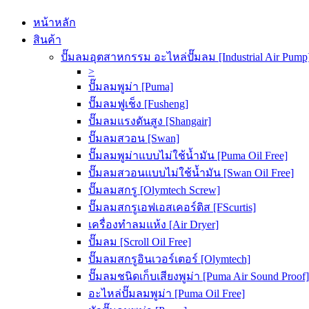
หน้าหลัก
สินค้า
ปั๊มลมอุตสาหกรรม อะไหล่ปั๊มลม [Industrial Air Pump
>
ปั๊มลมพูม่า [Puma]
ปั๊มลมฟูเช็ง [Fusheng]
ปั๊มลมแรงดันสูง [Shangair]
ปั๊มลมสวอน [Swan]
ปั๊มลมพูม่าแบบไม่ใช้น้ำมัน [Puma Oil Free]
ปั๊มลมสวอนแบบไม่ใช้น้ำมัน [Swan Oil Free]
ปั๊มลมสกรู [Olymtech Screw]
ปั๊มลมสกรูเอฟเอสเคอร์ติส [FScurtis]
เครื่องทำลมแห้ง [Air Dryer]
ปั๊มลม [Scroll Oil Free]
ปั๊มลมสกรูอินเวอร์เตอร์ [Olymtech]
ปั๊มลมชนิดเก็บเสียงพูม่า [Puma Air Sound Proof]
อะไหล่ปั๊มลมพูม่า [Puma Oil Free]