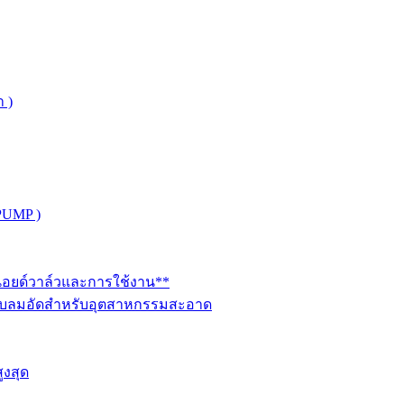
 )
PUMP )
ินอยด์วาล์วและการใช้งาน**
นระบบลมอัดสำหรับอุตสาหกรรมสะอาด
ูงสุด