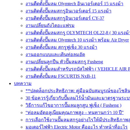
งานตืดตั้งปั๊มลม Olymtech อินเวอร์เตอร์ 15 แรงม้า
งานติดตั้งปั๊มลมสกรูอินเวอร์เตอร์ 15 แรงม้า
งานติดตั้งปั๊มลมสกรูอินเวอร์เตอร์ CY-37
งานเปลี่ยนถังไดอะแฟรม
งานติดตั้งปั๊มลมสกรู OLYMTECH OL22-8 ( 30 แรงม้า
งานติดตั้งปั๊มลม Olymtech 10 แรงม้า พร้อม Air Dryer
งานติดตั้งปั๊มลม สกรูฟูเช็ง 30 แรงม้า
งานออกแบบและเดินท่อลมอัด
งานเปลี่ยนลูกปืน หัวปั๊มลมสกรู Fusheng
งานติดตั้งปั๊มลมสำหรับรถบัสไฟฟ้า ( VEHICLE AIR 
งานติดตั้งปั้มลม FSCURTIS NxB-11
บทความ
**ปลดล็อกประสิทธิภาพ: คู่มือฉบับสมบูรณ์ของโซล
30 ข้อควรรู้เกี่ยวกับปั๊มลมไร้น้ำมันและมาตรฐา
วิธีการแก้ไขอาการปั๊มลมลูกสูบ ฟูเช็ง ( Fusheng )
“ท่อลมอัดอลูเนียมคุณภาพสูง – ทนทานกว่า 10 ปี”
การเลือกใช้งานปั๊มลมสกรูอย่างไรให้มีประสิทธิภาพส
มอเตอร์ไฟฟ้า Electric Motor คืออะไร ทำหน้าที่อะไร