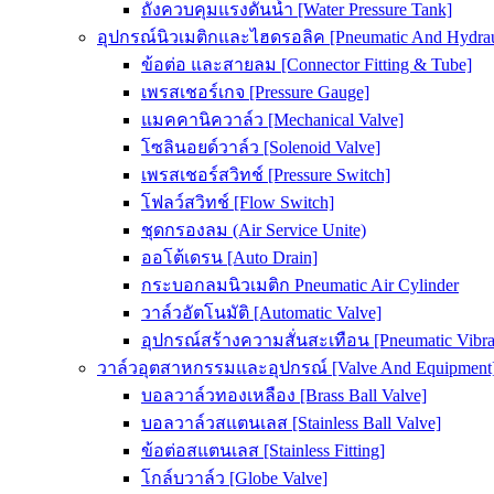
ถังควบคุมแรงดันน้ำ [Water Pressure Tank]
อุปกรณ์นิวเมติกและไฮดรอลิค [Pneumatic And Hydrau
ข้อต่อ และสายลม [Connector Fitting & Tube]
เพรสเชอร์เกจ [Pressure Gauge]
แมคคานิควาล์ว [Mechanical Valve]
โซลินอยด์วาล์ว [Solenoid Valve]
เพรสเชอร์สวิทช์ [Pressure Switch]
โฟลว์สวิทช์ [Flow Switch]
ชุดกรองลม (Air Service Unite)
ออโต้เดรน [Auto Drain]
กระบอกลมนิวเมติก Pneumatic Air Cylinder
วาล์วอัตโนมัติ [Automatic Valve]
อุปกรณ์สร้างความสั่นสะเทือน [Pneumatic Vibra
วาล์วอุตสาหกรรมและอุปกรณ์ [Valve And Equipment
บอลวาล์วทองเหลือง [Brass Ball Valve]
บอลวาล์วสแตนเลส [Stainless Ball Valve]
ข้อต่อสแตนเลส [Stainless Fitting]
โกล์บวาล์ว [Globe Valve]