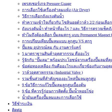
เพรสเชอร์เกจ Pressure Guage
การเลือกใช้เครื่องทำลมแห้ง (Air Dryer)
วิธีการเลือกถังแรงดันน้ำ
ทำความเข้าใจเกี่ยวกับ โซลินอยด์วาล์ว 2/2 ก่อนเลือ
ถังแรงดันน้ำ ทำหน้าที่อะไร ? และ วิธีการตรวจเช็คถ
ทำไมถึงต้องเลือก ปั้มลมสกรู แบบ Permanent Magnet 
การเปรียบเทียบปั๊มลมแบบ ลูกสูบ VS สกรู
ปั๊มลม อุปกรณ์ลม กับ งานคาร์แคร์
5 มาตราฐานสินค้าอุตสากรรม คืออะไร
รู้จักกับ “ปั๊มลม” พร้อมประโยชน์จากเครื่องปั๊มลมที่
ข้อต่อทองเหลือง กันคืออะไรและเกี่ยวข้องกับงานอุ
วาล์วอุตสาหกรรม (Industrial Valve )
รวมชิ้นส่วนที่สำคัญของอะไหล่ปั้มลมลูกสูบ
9 ข้อวิธีการแก้ไขปั๊มลมลูกสูบเบื้องต้น
9 ข้อ ที่ควรรู้ก่อนการติดตั้ง ปั๊มน้ำหอยโข่ง
น้ำมันเครื่องปั๊มลมและการเลือกใช้
วิธีชำระเงิน
ติดต่อ