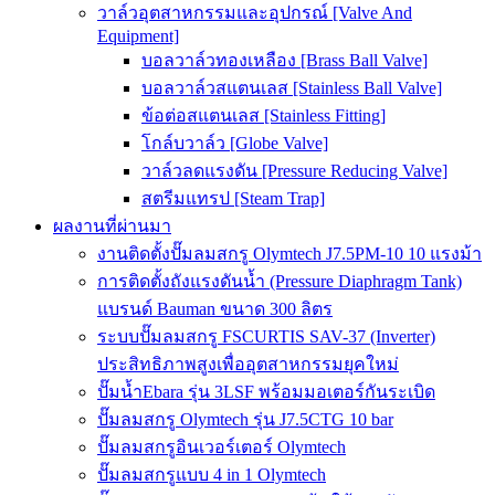
วาล์วอุตสาหกรรมและอุปกรณ์ [Valve And
Equipment]
บอลวาล์วทองเหลือง [Brass Ball Valve]
บอลวาล์วสแตนเลส [Stainless Ball Valve]
ข้อต่อสแตนเลส [Stainless Fitting]
โกล์บวาล์ว [Globe Valve]
วาล์วลดแรงดัน [Pressure Reducing Valve]
สตรีมแทรป [Steam Trap]
ผลงานที่ผ่านมา
งานติดตั้งปั๊มลมสกรู Olymtech J7.5PM-10 10 แรงม้า
การติดตั้งถังแรงดันน้ำ (Pressure Diaphragm Tank)
แบรนด์ Bauman ขนาด 300 ลิตร
ระบบปั๊มลมสกรู FSCURTIS SAV-37 (Inverter)
ประสิทธิภาพสูงเพื่ออุตสาหกรรมยุคใหม่
ปั๊มน้ำEbara รุ่น 3LSF พร้อมมอเตอร์กันระเบิด
ปั๊มลมสกรู Olymtech รุ่น J7.5CTG 10 bar
ปั๊มลมสกรูอินเวอร์เตอร์ Olymtech
ปั๊มลมสกรูแบบ 4 in 1 Olymtech