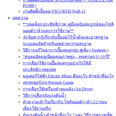
งานติดตั้งปั๊มลมสำหรับรถบัสไฟฟ้า ( VEHICLE AIR
PUMP )
งานติดตั้งปั้มลม FSCURTIS NxB-11
บทความ
**ปลดล็อกประสิทธิภาพ: คู่มือฉบับสมบูรณ์ของโซลิ
นอยด์วาล์วและการใช้งาน**
30 ข้อควรรู้เกี่ยวกับปั๊มลมไร้น้ำมันและมาตรฐาน
ระบบลมอัดสำหรับอุตสาหกรรมสะอาด
วิธีการแก้ไขอาการปั๊มลมลูกสูบ ฟูเช็ง ( Fusheng )
“ท่อลมอัดอลูเนียมคุณภาพสูง – ทนทานกว่า 10 ปี”
การเลือกใช้งานปั๊มลมสกรูอย่างไรให้มี
ประสิทธิภาพสูงสุด
มอเตอร์ไฟฟ้า Electric Motor คืออะไร ทำหน้าที่อะไร
เพรสเชอร์เกจ Pressure Guage
การเลือกใช้เครื่องทำลมแห้ง (Air Dryer)
วิธีการเลือกถังแรงดันน้ำ
ทำความเข้าใจเกี่ยวกับ โซลินอยด์วาล์ว 2/2 ก่อน
เลือกใช้งานจริง
ถังแรงดันน้ำ ทำหน้าที่อะไร ? และ วิธีการตรวจเช็ค