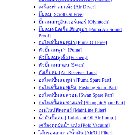
เครื่องทำลมแห้ง [Air Dryer]
ปั๊มลม [Scroll Oil Free]
ปั๊มลมสกรูอินเวอร์เตอร์ [Olymtech]
ปั๊มลมชนิดเก็บเสียงพูม่า [Puma Air Sound
Proof]
อะไหล่ปั๊มลมพูม่า [Puma Oil Free]
หัวปั๊มลมพูม่า [Puma]
หัวปั๊มลมฟูเช็ง [Fusheng]
หัวปั๊มลมสวอน [Swan]
ถังเก็บลม [Air Receiver Tank]
อะไหล่ปั๊มลมพูม่า [Puma Spare Part]
อะไหล่ปั๊มลมฟูเช็ง [Fusheng Spare Part]
อะไหล่ปั๊มลมสวอน [Swan Spare Part]
อะไหล่ปั๊มลมชางแอร์ [Shangair Spare Part]
เมนไลน์ฟิลเตอร์ [MainLine Filter]
น้ำมันปั๊มลม [ Lubricant Oil Air Pump ]
เครื่องดูดฝุ่นน้ำ-แห้ง [Polo Vacuum]
ไส้กรองอากาศ/น้ำมัน [Air/Oil Filter]