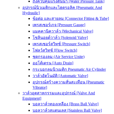
ถังควบคุมแรงดันน้ำ [Water Pressure Tank]
อุปกรณ์นิวเมติกและไฮดรอลิค [Pneumatic And
Hydraulic]
ข้อต่อ และสายลม [Connector Fitting & Tube]
เพรสเชอร์เกจ [Pressure Gauge]
แมคคานิควาล์ว [Mechanical Valve]
โซลินอยด์วาล์ว [Solenoid Valve]
เพรสเชอร์สวิทช์ [Pressure Switch]
โฟลว์สวิทช์ [Flow Switch]
ชุดกรองลม (Air Service Unite)
ออโต้เดรน [Auto Drain]
กระบอกลมนิวเมติก Pneumatic Air Cylinder
วาล์วอัตโนมัติ [Automatic Valve]
อุปกรณ์สร้างความสั่นสะเทือน [Pneumatic
Vibrator]
วาล์วอุตสาหกรรมและอุปกรณ์ [Valve And
Equipment]
บอลวาล์วทองเหลือง [Brass Ball Valve]
บอลวาล์วสแตนเลส [Stainless Ball Valve]