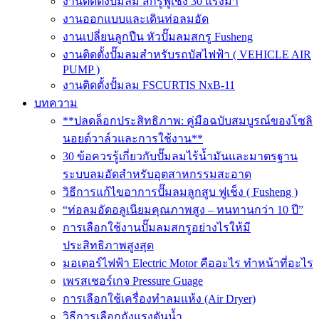
งานติดตั้งปั๊มลม สกรูฟูเช็ง 30 แรงม้า
งานออกแบบและเดินท่อลมอัด
งานเปลี่ยนลูกปืน หัวปั๊มลมสกรู Fusheng
งานติดตั้งปั๊มลมสำหรับรถบัสไฟฟ้า ( VEHICLE AIR
PUMP )
งานติดตั้งปั้มลม FSCURTIS NxB-11
บทความ
**ปลดล็อกประสิทธิภาพ: คู่มือฉบับสมบูรณ์ของโซลิ
นอยด์วาล์วและการใช้งาน**
30 ข้อควรรู้เกี่ยวกับปั๊มลมไร้น้ำมันและมาตรฐาน
ระบบลมอัดสำหรับอุตสาหกรรมสะอาด
วิธีการแก้ไขอาการปั๊มลมลูกสูบ ฟูเช็ง ( Fusheng )
“ท่อลมอัดอลูเนียมคุณภาพสูง – ทนทานกว่า 10 ปี”
การเลือกใช้งานปั๊มลมสกรูอย่างไรให้มี
ประสิทธิภาพสูงสุด
มอเตอร์ไฟฟ้า Electric Motor คืออะไร ทำหน้าที่อะไร
เพรสเชอร์เกจ Pressure Guage
การเลือกใช้เครื่องทำลมแห้ง (Air Dryer)
วิธีการเลือกถังแรงดันน้ำ