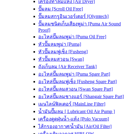
เครื่องทำลมแห้ง [Air Dryer]
ปั๊มลม [Scroll Oil Free]
ปั๊มลมสกรูอินเวอร์เตอร์ [Olymtech]
ปั๊มลมชนิดเก็บเสียงพูม่า [Puma Air Sound
Proof]
อะไหล่ปั๊มลมพูม่า [Puma Oil Free]
หัวปั๊มลมพูม่า [Puma]
หัวปั๊มลมฟูเช็ง [Fusheng]
หัวปั๊มลมสวอน [Swan]
ถังเก็บลม [Air Receiver Tank]
อะไหล่ปั๊มลมพูม่า [Puma Spare Part]
อะไหล่ปั๊มลมฟูเช็ง [Fusheng Spare Part]
อะไหล่ปั๊มลมสวอน [Swan Spare Part]
อะไหล่ปั๊มลมชางแอร์ [Shangair Spare Part]
เมนไลน์ฟิลเตอร์ [MainLine Filter]
น้ำมันปั๊มลม [ Lubricant Oil Air Pump ]
เครื่องดูดฝุ่นน้ำ-แห้ง [Polo Vacuum]
ไส้กรองอากาศ/น้ำมัน [Air/Oil Filter]
เครื่องเติมอากาศ HIBLOW