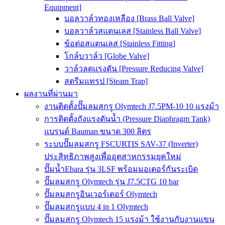
Equipment]
บอลวาล์วทองเหลือง [Brass Ball Valve]
บอลวาล์วสแตนเลส [Stainless Ball Valve]
ข้อต่อสแตนเลส [Stainless Fitting]
โกล์บวาล์ว [Globe Valve]
วาล์วลดแรงดัน [Pressure Reducing Valve]
สตรีมแทรป [Steam Trap]
ผลงานที่ผ่านมา
งานติดตั้งปั๊มลมสกรู Olymtech J7.5PM-10 10 แรงม้า
การติดตั้งถังแรงดันน้ำ (Pressure Diaphragm Tank)
แบรนด์ Bauman ขนาด 300 ลิตร
ระบบปั๊มลมสกรู FSCURTIS SAV-37 (Inverter)
ประสิทธิภาพสูงเพื่ออุตสาหกรรมยุคใหม่
ปั๊มน้ำEbara รุ่น 3LSF พร้อมมอเตอร์กันระเบิด
ปั๊มลมสกรู Olymtech รุ่น J7.5CTG 10 bar
ปั๊มลมสกรูอินเวอร์เตอร์ Olymtech
ปั๊มลมสกรูแบบ 4 in 1 Olymtech
ปั๊มลมสกรู Olymtech 15 แรงม้า ใช้งานกับงานแขน