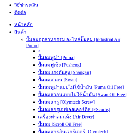
วิธีชำระเงิน
ติดต่อ
หน้าหลัก
สินค้า
ปั๊มลมอุตสาหกรรม อะไหล่ปั๊มลม [Industrial Air
Pump]
>
ปั๊มลมพูม่า [Puma]
ปั๊มลมฟูเช็ง [Fusheng]
ปั๊มลมแรงดันสูง [Shangair]
ปั๊มลมสวอน [Swan]
ปั๊มลมพูม่าแบบไม่ใช้น้ำมัน [Puma Oil Free]
ปั๊มลมสวอนแบบไม่ใช้น้ำมัน [Swan Oil Free]
ปั๊มลมสกรู [Olymtech Screw]
ปั๊มลมสกรูเอฟเอสเคอร์ติส [FScurtis]
เครื่องทำลมแห้ง [Air Dryer]
ปั๊มลม [Scroll Oil Free]
ปั๊มลมสกรูอินเวอร์เตอร์ [Olymtech]