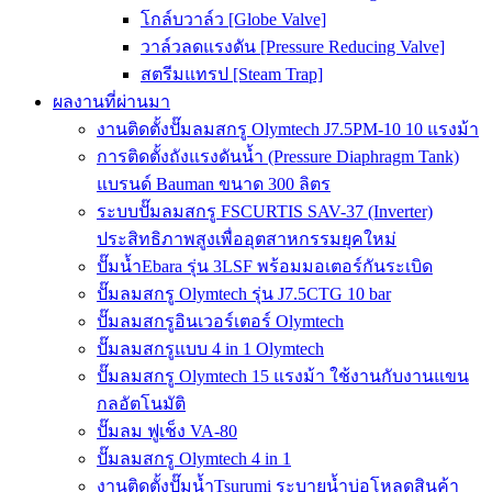
โกล์บวาล์ว [Globe Valve]
วาล์วลดแรงดัน [Pressure Reducing Valve]
สตรีมแทรป [Steam Trap]
ผลงานที่ผ่านมา
งานติดตั้งปั๊มลมสกรู Olymtech J7.5PM-10 10 แรงม้า
การติดตั้งถังแรงดันน้ำ (Pressure Diaphragm Tank)
แบรนด์ Bauman ขนาด 300 ลิตร
ระบบปั๊มลมสกรู FSCURTIS SAV-37 (Inverter)
ประสิทธิภาพสูงเพื่ออุตสาหกรรมยุคใหม่
ปั๊มน้ำEbara รุ่น 3LSF พร้อมมอเตอร์กันระเบิด
ปั๊มลมสกรู Olymtech รุ่น J7.5CTG 10 bar
ปั๊มลมสกรูอินเวอร์เตอร์ Olymtech
ปั๊มลมสกรูแบบ 4 in 1 Olymtech
ปั๊มลมสกรู Olymtech 15 แรงม้า ใช้งานกับงานแขน
กลอัตโนมัติ
ปั๊มลม ฟูเช็ง VA-80
ปั๊มลมสกรู Olymtech 4 in 1
งานติดตั้งปั๊มน้ำTsurumi ระบายน้ำบ่อโหลดสินค้า