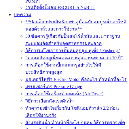
PUMP )
งานติดตั้งปั้มลม FSCURTIS NxB-11
บทความ
**ปลดล็อกประสิทธิภาพ: คู่มือฉบับสมบูรณ์ของโซลิ
นอยด์วาล์วและการใช้งาน**
30 ข้อควรรู้เกี่ยวกับปั๊มลมไร้น้ำมันและมาตรฐาน
ระบบลมอัดสำหรับอุตสาหกรรมสะอาด
วิธีการแก้ไขอาการปั๊มลมลูกสูบ ฟูเช็ง ( Fusheng )
“ท่อลมอัดอลูเนียมคุณภาพสูง – ทนทานกว่า 10 ปี”
การเลือกใช้งานปั๊มลมสกรูอย่างไรให้มี
ประสิทธิภาพสูงสุด
มอเตอร์ไฟฟ้า Electric Motor คืออะไร ทำหน้าที่อะไร
เพรสเชอร์เกจ Pressure Guage
การเลือกใช้เครื่องทำลมแห้ง (Air Dryer)
วิธีการเลือกถังแรงดันน้ำ
ทำความเข้าใจเกี่ยวกับ โซลินอยด์วาล์ว 2/2 ก่อน
เลือกใช้งานจริง
ถังแรงดันน้ำ ทำหน้าที่อะไร ? และ วิธีการตรวจเช็ค