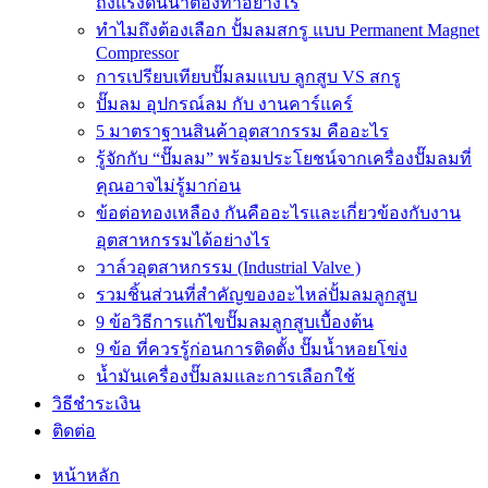
ถังแรงดันน้ำต้องทำอย่างไร
ทำไมถึงต้องเลือก ปั้มลมสกรู แบบ Permanent Magnet
Compressor
การเปรียบเทียบปั๊มลมแบบ ลูกสูบ VS สกรู
ปั๊มลม อุปกรณ์ลม กับ งานคาร์แคร์
5 มาตราฐานสินค้าอุตสากรรม คืออะไร
รู้จักกับ “ปั๊มลม” พร้อมประโยชน์จากเครื่องปั๊มลมที่
คุณอาจไม่รู้มาก่อน
ข้อต่อทองเหลือง กันคืออะไรและเกี่ยวข้องกับงาน
อุตสาหกรรมได้อย่างไร
วาล์วอุตสาหกรรม (Industrial Valve )
รวมชิ้นส่วนที่สำคัญของอะไหล่ปั้มลมลูกสูบ
9 ข้อวิธีการแก้ไขปั๊มลมลูกสูบเบื้องต้น
9 ข้อ ที่ควรรู้ก่อนการติดตั้ง ปั๊มน้ำหอยโข่ง
น้ำมันเครื่องปั๊มลมและการเลือกใช้
วิธีชำระเงิน
ติดต่อ
หน้าหลัก