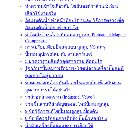
ทำความเข้าใจเกี่ยวกับ โซลินอยด์วาล์ว 2/2 ก่อน
เลือกใช้งานจริง
ถังแรงดันน้ำ ทำหน้าที่อะไร ? และ วิธีการตรวจเช็ค
ถังแรงดันน้ำต้องทำอย่างไร
ทำไมถึงต้องเลือก ปั้มลมสกรู แบบ Permanent Magnet
Compressor
การเปรียบเทียบปั๊มลมแบบ ลูกสูบ VS สกรู
ปั๊มลม อุปกรณ์ลม กับ งานคาร์แคร์
5 มาตราฐานสินค้าอุตสากรรม คืออะไร
รู้จักกับ “ปั๊มลม” พร้อมประโยชน์จากเครื่องปั๊มลมที่
คุณอาจไม่รู้มาก่อน
ข้อต่อทองเหลือง กันคืออะไรและเกี่ยวข้องกับงาน
อุตสาหกรรมได้อย่างไร
วาล์วอุตสาหกรรม (Industrial Valve )
รวมชิ้นส่วนที่สำคัญของอะไหล่ปั้มลมลูกสูบ
9 ข้อวิธีการแก้ไขปั๊มลมลูกสูบเบื้องต้น
9 ข้อ ที่ควรรู้ก่อนการติดตั้ง ปั๊มน้ำหอยโข่ง
น้ำมันเครื่องปั๊มลมและการเลือกใช้