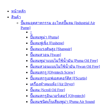
หน้าหลัก
สินค้า
ปั๊มลมอุตสาหกรรม อะไหล่ปั๊มลม [Industrial Air
Pump]
>
ปั๊มลมพูม่า [Puma]
ปั๊มลมฟูเช็ง [Fusheng]
ปั๊มลมแรงดันสูง [Shangair]
ปั๊มลมสวอน [Swan]
ปั๊มลมพูม่าแบบไม่ใช้น้ำมัน [Puma Oil Free]
ปั๊มลมสวอนแบบไม่ใช้น้ำมัน [Swan Oil Free]
ปั๊มลมสกรู [Olymtech Screw]
ปั๊มลมสกรูเอฟเอสเคอร์ติส [FScurtis]
เครื่องทำลมแห้ง [Air Dryer]
ปั๊มลม [Scroll Oil Free]
ปั๊มลมสกรูอินเวอร์เตอร์ [Olymtech]
ปั๊มลมชนิดเก็บเสียงพูม่า [Puma Air Sound