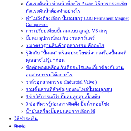
ถังแรงดันน้ำ ทำหน้าที่อะไร ? และ วิธีการตรวจเช็ค
ถังแรงดันน้ำต้องทำอย่างไร
ทำไมถึงต้องเลือก ปั้มลมสกรู แบบ Permanent Magnet
Compressor
การเปรียบเทียบปั๊มลมแบบ ลูกสูบ VS สกรู
ปั๊มลม อุปกรณ์ลม กับ งานคาร์แคร์
5 มาตราฐานสินค้าอุตสากรรม คืออะไร
รู้จักกับ “ปั๊มลม” พร้อมประโยชน์จากเครื่องปั๊มลมที่
คุณอาจไม่รู้มาก่อน
ข้อต่อทองเหลือง กันคืออะไรและเกี่ยวข้องกับงาน
อุตสาหกรรมได้อย่างไร
วาล์วอุตสาหกรรม (Industrial Valve )
รวมชิ้นส่วนที่สำคัญของอะไหล่ปั้มลมลูกสูบ
9 ข้อวิธีการแก้ไขปั๊มลมลูกสูบเบื้องต้น
9 ข้อ ที่ควรรู้ก่อนการติดตั้ง ปั๊มน้ำหอยโข่ง
น้ำมันเครื่องปั๊มลมและการเลือกใช้
วิธีชำระเงิน
ติดต่อ