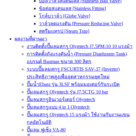
บอลวาล์วสแตนเลส [Stainless Ball Valve]
ข้อต่อสแตนเลส [Stainless Fitting]
โกล์บวาล์ว [Globe Valve]
วาล์วลดแรงดัน [Pressure Reducing Valve]
สตรีมแทรป [Steam Trap]
ผลงานที่ผ่านมา
งานติดตั้งปั๊มลมสกรู Olymtech J7.5PM-10 10 แรงม้า
การติดตั้งถังแรงดันน้ำ (Pressure Diaphragm Tank)
แบรนด์ Bauman ขนาด 300 ลิตร
ระบบปั๊มลมสกรู FSCURTIS SAV-37 (Inverter)
ประสิทธิภาพสูงเพื่ออุตสาหกรรมยุคใหม่
ปั๊มน้ำEbara รุ่น 3LSF พร้อมมอเตอร์กันระเบิด
ปั๊มลมสกรู Olymtech รุ่น J7.5CTG 10 bar
ปั๊มลมสกรูอินเวอร์เตอร์ Olymtech
ปั๊มลมสกรูแบบ 4 in 1 Olymtech
ปั๊มลมสกรู Olymtech 15 แรงม้า ใช้งานกับงานแขน
กลอัตโนมัติ
ปั๊มลม ฟูเช็ง VA-80