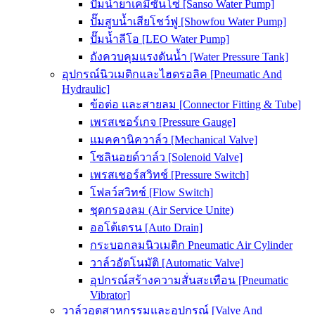
ปั๊มน้ำยาเคมีซันโซ่ [Sanso Water Pump]
ปั๊มสูบน้ำเสียโชว์ฟู [Showfou Water Pump]
ปั๊มน้ำลีโอ [LEO Water Pump]
ถังควบคุมแรงดันน้ำ [Water Pressure Tank]
อุปกรณ์นิวเมติกและไฮดรอลิค [Pneumatic And
Hydraulic]
ข้อต่อ และสายลม [Connector Fitting & Tube]
เพรสเชอร์เกจ [Pressure Gauge]
แมคคานิควาล์ว [Mechanical Valve]
โซลินอยด์วาล์ว [Solenoid Valve]
เพรสเชอร์สวิทช์ [Pressure Switch]
โฟลว์สวิทช์ [Flow Switch]
ชุดกรองลม (Air Service Unite)
ออโต้เดรน [Auto Drain]
กระบอกลมนิวเมติก Pneumatic Air Cylinder
วาล์วอัตโนมัติ [Automatic Valve]
อุปกรณ์สร้างความสั่นสะเทือน [Pneumatic
Vibrator]
วาล์วอุตสาหกรรมและอุปกรณ์ [Valve And