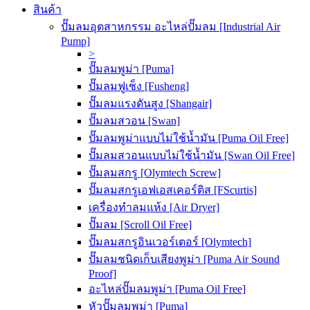
สินค้า
ปั๊มลมอุตสาหกรรม อะไหล่ปั๊มลม [Industrial Air
Pump]
>
ปั๊มลมพูม่า [Puma]
ปั๊มลมฟูเช็ง [Fusheng]
ปั๊มลมแรงดันสูง [Shangair]
ปั๊มลมสวอน [Swan]
ปั๊มลมพูม่าแบบไม่ใช้น้ำมัน [Puma Oil Free]
ปั๊มลมสวอนแบบไม่ใช้น้ำมัน [Swan Oil Free]
ปั๊มลมสกรู [Olymtech Screw]
ปั๊มลมสกรูเอฟเอสเคอร์ติส [FScurtis]
เครื่องทำลมแห้ง [Air Dryer]
ปั๊มลม [Scroll Oil Free]
ปั๊มลมสกรูอินเวอร์เตอร์ [Olymtech]
ปั๊มลมชนิดเก็บเสียงพูม่า [Puma Air Sound
Proof]
อะไหล่ปั๊มลมพูม่า [Puma Oil Free]
หัวปั๊มลมพูม่า [Puma]