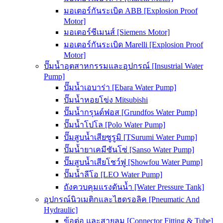
มอเตอร์กันระเบิด ABB [Explosion Proof
Motor]
มอเตอร์ซีเมนส์ [Siemens Motor]
มอเตอร์กันระเบิด Marelli [Explosion Proof
Motor]
ปั๊มน้ำอุตสาหกรรมและอุปกรณ์ [Insustrial Water
Pump]
ปั๊มน้ำเอบาร่า [Ebara Water Pump]
ปั๊มน้ำหอยโข่ง Mitsubishi
ปั๊มน้ำกรุนด์ฟอส [Grundfos Water Pump]
ปั๊มน้ำโปโล [Polo Water Pump]
ปั๊มสูบน้ำเสียซูรูมิ [TSurumi Water Pump]
ปั๊มน้ำยาเคมีซันโซ่ [Sanso Water Pump]
ปั๊มสูบน้ำเสียโชว์ฟู [Showfou Water Pump]
ปั๊มน้ำลีโอ [LEO Water Pump]
ถังควบคุมแรงดันน้ำ [Water Pressure Tank]
อุปกรณ์นิวเมติกและไฮดรอลิค [Pneumatic And
Hydraulic]
ข้อต่อ และสายลม [Connector Fitting & Tube]