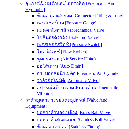
อุปกรณ์นิวเมติกและไฮดรอลิค [Pneumatic And
Hydraulic]
ข้อต่อ และสายลม [Connector Fitting & Tube]
เพรสเชอร์เกจ [Pressure Gauge]
แมคคานิควาล์ว [Mechanical Valve]
โซลินอยด์วาล์ว [Solenoid Valve]
เพรสเชอร์สวิทช์ [Pressure Switch]
โฟลว์สวิทช์ [Flow Switch]
ชุดกรองลม (Air Service Unite)
ออโต้เดรน [Auto Drain]
กระบอกลมนิวเมติก Pneumatic Air Cylinder
วาล์วอัตโนมัติ [Automatic Valve]
อุปกรณ์สร้างความสั่นสะเทือน [Pneumatic
Vibrator]
วาล์วอุตสาหกรรมและอุปกรณ์ [Valve And
Equipment]
บอลวาล์วทองเหลือง [Brass Ball Valve]
บอลวาล์วสแตนเลส [Stainless Ball Valve]
ข้อต่อสแตนเลส [Stainless Fitting]