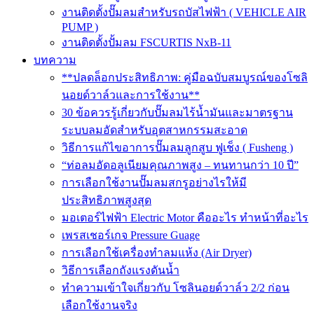
งานติดตั้งปั๊มลมสำหรับรถบัสไฟฟ้า ( VEHICLE AIR
PUMP )
งานติดตั้งปั้มลม FSCURTIS NxB-11
บทความ
**ปลดล็อกประสิทธิภาพ: คู่มือฉบับสมบูรณ์ของโซลิ
นอยด์วาล์วและการใช้งาน**
30 ข้อควรรู้เกี่ยวกับปั๊มลมไร้น้ำมันและมาตรฐาน
ระบบลมอัดสำหรับอุตสาหกรรมสะอาด
วิธีการแก้ไขอาการปั๊มลมลูกสูบ ฟูเช็ง ( Fusheng )
“ท่อลมอัดอลูเนียมคุณภาพสูง – ทนทานกว่า 10 ปี”
การเลือกใช้งานปั๊มลมสกรูอย่างไรให้มี
ประสิทธิภาพสูงสุด
มอเตอร์ไฟฟ้า Electric Motor คืออะไร ทำหน้าที่อะไร
เพรสเชอร์เกจ Pressure Guage
การเลือกใช้เครื่องทำลมแห้ง (Air Dryer)
วิธีการเลือกถังแรงดันน้ำ
ทำความเข้าใจเกี่ยวกับ โซลินอยด์วาล์ว 2/2 ก่อน
เลือกใช้งานจริง