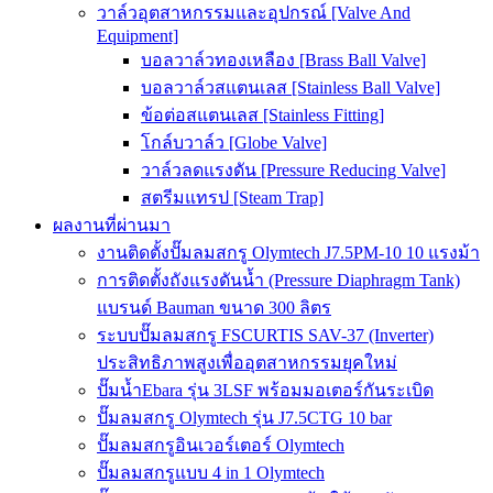
วาล์วอุตสาหกรรมและอุปกรณ์ [Valve And
Equipment]
บอลวาล์วทองเหลือง [Brass Ball Valve]
บอลวาล์วสแตนเลส [Stainless Ball Valve]
ข้อต่อสแตนเลส [Stainless Fitting]
โกล์บวาล์ว [Globe Valve]
วาล์วลดแรงดัน [Pressure Reducing Valve]
สตรีมแทรป [Steam Trap]
ผลงานที่ผ่านมา
งานติดตั้งปั๊มลมสกรู Olymtech J7.5PM-10 10 แรงม้า
การติดตั้งถังแรงดันน้ำ (Pressure Diaphragm Tank)
แบรนด์ Bauman ขนาด 300 ลิตร
ระบบปั๊มลมสกรู FSCURTIS SAV-37 (Inverter)
ประสิทธิภาพสูงเพื่ออุตสาหกรรมยุคใหม่
ปั๊มน้ำEbara รุ่น 3LSF พร้อมมอเตอร์กันระเบิด
ปั๊มลมสกรู Olymtech รุ่น J7.5CTG 10 bar
ปั๊มลมสกรูอินเวอร์เตอร์ Olymtech
ปั๊มลมสกรูแบบ 4 in 1 Olymtech