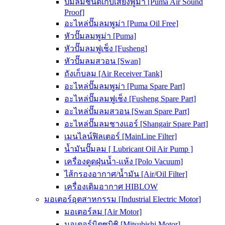
ปั๊มลมชนิดเก็บเสียงพูม่า [Puma Air Sound
Proof]
อะไหล่ปั๊มลมพูม่า [Puma Oil Free]
หัวปั๊มลมพูม่า [Puma]
หัวปั๊มลมฟูเช็ง [Fusheng]
หัวปั๊มลมสวอน [Swan]
ถังเก็บลม [Air Receiver Tank]
อะไหล่ปั๊มลมพูม่า [Puma Spare Part]
อะไหล่ปั๊มลมฟูเช็ง [Fusheng Spare Part]
อะไหล่ปั๊มลมสวอน [Swan Spare Part]
อะไหล่ปั๊มลมชางแอร์ [Shangair Spare Part]
เมนไลน์ฟิลเตอร์ [MainLine Filter]
น้ำมันปั๊มลม [ Lubricant Oil Air Pump ]
เครื่องดูดฝุ่นน้ำ-แห้ง [Polo Vacuum]
ไส้กรองอากาศ/น้ำมัน [Air/Oil Filter]
เครื่องเติมอากาศ HIBLOW
มอเตอร์อุตสาหกรรม [Industrial Electric Motor]
มอเตอร์ลม [Air Motor]
มอเตอร์มิตซูบิชิ [Mitsubishi Motor]