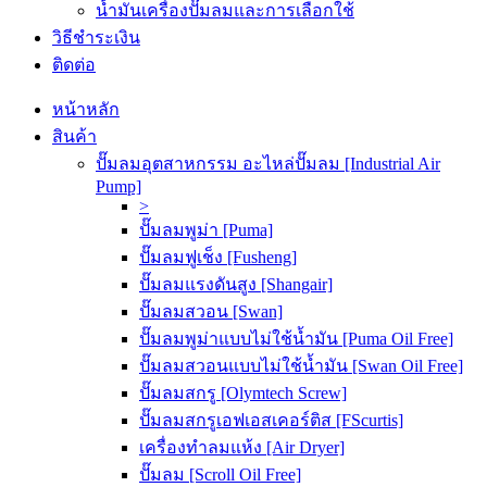
น้ำมันเครื่องปั๊มลมและการเลือกใช้
วิธีชำระเงิน
ติดต่อ
หน้าหลัก
สินค้า
ปั๊มลมอุตสาหกรรม อะไหล่ปั๊มลม [Industrial Air
Pump]
>
ปั๊มลมพูม่า [Puma]
ปั๊มลมฟูเช็ง [Fusheng]
ปั๊มลมแรงดันสูง [Shangair]
ปั๊มลมสวอน [Swan]
ปั๊มลมพูม่าแบบไม่ใช้น้ำมัน [Puma Oil Free]
ปั๊มลมสวอนแบบไม่ใช้น้ำมัน [Swan Oil Free]
ปั๊มลมสกรู [Olymtech Screw]
ปั๊มลมสกรูเอฟเอสเคอร์ติส [FScurtis]
เครื่องทำลมแห้ง [Air Dryer]
ปั๊มลม [Scroll Oil Free]