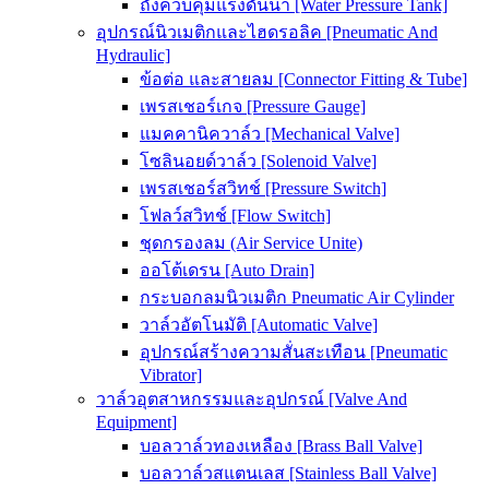
ถังควบคุมแรงดันน้ำ [Water Pressure Tank]
อุปกรณ์นิวเมติกและไฮดรอลิค [Pneumatic And
Hydraulic]
ข้อต่อ และสายลม [Connector Fitting & Tube]
เพรสเชอร์เกจ [Pressure Gauge]
แมคคานิควาล์ว [Mechanical Valve]
โซลินอยด์วาล์ว [Solenoid Valve]
เพรสเชอร์สวิทช์ [Pressure Switch]
โฟลว์สวิทช์ [Flow Switch]
ชุดกรองลม (Air Service Unite)
ออโต้เดรน [Auto Drain]
กระบอกลมนิวเมติก Pneumatic Air Cylinder
วาล์วอัตโนมัติ [Automatic Valve]
อุปกรณ์สร้างความสั่นสะเทือน [Pneumatic
Vibrator]
วาล์วอุตสาหกรรมและอุปกรณ์ [Valve And
Equipment]
บอลวาล์วทองเหลือง [Brass Ball Valve]
บอลวาล์วสแตนเลส [Stainless Ball Valve]