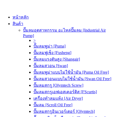
หน้าหลัก
สินค้า
ปั๊มลมอุตสาหกรรม อะไหล่ปั๊มลม [Industrial Air
Pump]
>
ปั๊มลมพูม่า [Puma]
ปั๊มลมฟูเช็ง [Fusheng]
ปั๊มลมแรงดันสูง [Shangair]
ปั๊มลมสวอน [Swan]
ปั๊มลมพูม่าแบบไม่ใช้น้ำมัน [Puma Oil Free]
ปั๊มลมสวอนแบบไม่ใช้น้ำมัน [Swan Oil Free]
ปั๊มลมสกรู [Olymtech Screw]
ปั๊มลมสกรูเอฟเอสเคอร์ติส [FScurtis]
เครื่องทำลมแห้ง [Air Dryer]
ปั๊มลม [Scroll Oil Free]
ปั๊มลมสกรูอินเวอร์เตอร์ [Olymtech]