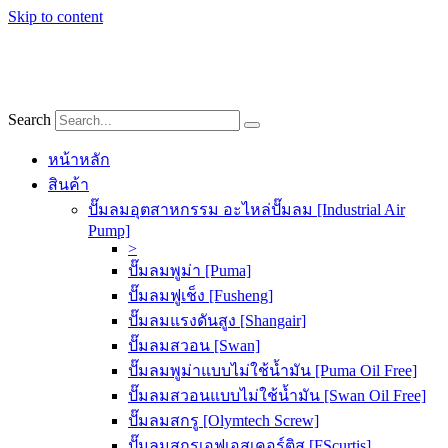
Skip to content
Search
หน้าหลัก
สินค้า
ปั๊มลมอุตสาหกรรม อะไหล่ปั๊มลม [Industrial Air
Pump]
>
ปั๊มลมพูม่า [Puma]
ปั๊มลมฟูเช็ง [Fusheng]
ปั๊มลมแรงดันสูง [Shangair]
ปั๊มลมสวอน [Swan]
ปั๊มลมพูม่าแบบไม่ใช้น้ำมัน [Puma Oil Free]
ปั๊มลมสวอนแบบไม่ใช้น้ำมัน [Swan Oil Free]
ปั๊มลมสกรู [Olymtech Screw]
ปั๊มลมสกรูเอฟเอสเคอร์ติส [FScurtis]