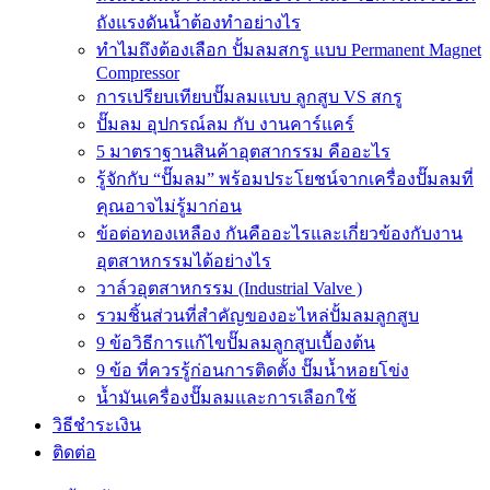
ถังแรงดันน้ำต้องทำอย่างไร
ทำไมถึงต้องเลือก ปั้มลมสกรู แบบ Permanent Magnet
Compressor
การเปรียบเทียบปั๊มลมแบบ ลูกสูบ VS สกรู
ปั๊มลม อุปกรณ์ลม กับ งานคาร์แคร์
5 มาตราฐานสินค้าอุตสากรรม คืออะไร
รู้จักกับ “ปั๊มลม” พร้อมประโยชน์จากเครื่องปั๊มลมที่
คุณอาจไม่รู้มาก่อน
ข้อต่อทองเหลือง กันคืออะไรและเกี่ยวข้องกับงาน
อุตสาหกรรมได้อย่างไร
วาล์วอุตสาหกรรม (Industrial Valve )
รวมชิ้นส่วนที่สำคัญของอะไหล่ปั้มลมลูกสูบ
9 ข้อวิธีการแก้ไขปั๊มลมลูกสูบเบื้องต้น
9 ข้อ ที่ควรรู้ก่อนการติดตั้ง ปั๊มน้ำหอยโข่ง
น้ำมันเครื่องปั๊มลมและการเลือกใช้
วิธีชำระเงิน
ติดต่อ