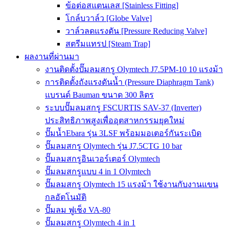
ข้อต่อสแตนเลส [Stainless Fitting]
โกล์บวาล์ว [Globe Valve]
วาล์วลดแรงดัน [Pressure Reducing Valve]
สตรีมแทรป [Steam Trap]
ผลงานที่ผ่านมา
งานติดตั้งปั๊มลมสกรู Olymtech J7.5PM-10 10 แรงม้า
การติดตั้งถังแรงดันน้ำ (Pressure Diaphragm Tank)
แบรนด์ Bauman ขนาด 300 ลิตร
ระบบปั๊มลมสกรู FSCURTIS SAV-37 (Inverter)
ประสิทธิภาพสูงเพื่ออุตสาหกรรมยุคใหม่
ปั๊มน้ำEbara รุ่น 3LSF พร้อมมอเตอร์กันระเบิด
ปั๊มลมสกรู Olymtech รุ่น J7.5CTG 10 bar
ปั๊มลมสกรูอินเวอร์เตอร์ Olymtech
ปั๊มลมสกรูแบบ 4 in 1 Olymtech
ปั๊มลมสกรู Olymtech 15 แรงม้า ใช้งานกับงานแขน
กลอัตโนมัติ
ปั๊มลม ฟูเช็ง VA-80
ปั๊มลมสกรู Olymtech 4 in 1