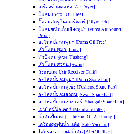
เครื่องทำลมแห้ง [Air Dryer]
ปั๊มลม [Scroll Oil Free]
ปั๊มลมสกรูอินเวอร์เตอร์ [Olymtech]
ปั๊มลมชนิดเก็บเสียงพูม่า [Puma Air Sound
Proof]
อะไหล่ปั๊มลมพูม่า [Puma Oil Free]
หัวปั๊มลมพูม่า [Puma]
หัวปั๊มลมฟูเช็ง [Fusheng]
หัวปั๊มลมสวอน [Swan]
ถังเก็บลม [Air Receiver Tank]
อะไหล่ปั๊มลมพูม่า [Puma Spare Part]
อะไหล่ปั๊มลมฟูเช็ง [Fusheng Spare Part]
อะไหล่ปั๊มลมสวอน [Swan Spare Part]
อะไหล่ปั๊มลมชางแอร์ [Shangair Spare Part]
เมนไลน์ฟิลเตอร์ [MainLine Filter]
น้ำมันปั๊มลม [ Lubricant Oil Air Pump ]
เครื่องดูดฝุ่นน้ำ-แห้ง [Polo Vacuum]
ไส้กรองอากาศ/น้ำมัน [Air/Oil Filter]