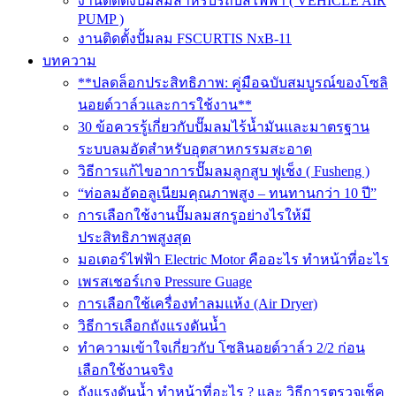
งานติดตั้งปั๊มลมสำหรับรถบัสไฟฟ้า ( VEHICLE AIR
PUMP )
งานติดตั้งปั้มลม FSCURTIS NxB-11
บทความ
**ปลดล็อกประสิทธิภาพ: คู่มือฉบับสมบูรณ์ของโซลิ
นอยด์วาล์วและการใช้งาน**
30 ข้อควรรู้เกี่ยวกับปั๊มลมไร้น้ำมันและมาตรฐาน
ระบบลมอัดสำหรับอุตสาหกรรมสะอาด
วิธีการแก้ไขอาการปั๊มลมลูกสูบ ฟูเช็ง ( Fusheng )
“ท่อลมอัดอลูเนียมคุณภาพสูง – ทนทานกว่า 10 ปี”
การเลือกใช้งานปั๊มลมสกรูอย่างไรให้มี
ประสิทธิภาพสูงสุด
มอเตอร์ไฟฟ้า Electric Motor คืออะไร ทำหน้าที่อะไร
เพรสเชอร์เกจ Pressure Guage
การเลือกใช้เครื่องทำลมแห้ง (Air Dryer)
วิธีการเลือกถังแรงดันน้ำ
ทำความเข้าใจเกี่ยวกับ โซลินอยด์วาล์ว 2/2 ก่อน
เลือกใช้งานจริง
ถังแรงดันน้ำ ทำหน้าที่อะไร ? และ วิธีการตรวจเช็ค