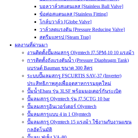
บอลวาล์วสแตนเลส [Stainless Ball Valve]
ข้อต่อสแตนเลส [Stainless Fitting]
โกล์บวาล์ว [Globe Valve]
วาล์วลดแรงดัน [Pressure Reducing Valve]
สตรีมแทรป [Steam Trap]
ผลงานที่ผ่านมา
งานติดตั้งปั๊มลมสกรู Olymtech J7.5PM-10 10 แรงม้า
การติดตั้งถังแรงดันน้ำ (Pressure Diaphragm Tank)
แบรนด์ Bauman ขนาด 300 ลิตร
ระบบปั๊มลมสกรู FSCURTIS SAV-37 (Inverter)
ประสิทธิภาพสูงเพื่ออุตสาหกรรมยุคใหม่
ปั๊มน้ำEbara รุ่น 3LSF พร้อมมอเตอร์กันระเบิด
ปั๊มลมสกรู Olymtech รุ่น J7.5CTG 10 bar
ปั๊มลมสกรูอินเวอร์เตอร์ Olymtech
ปั๊มลมสกรูแบบ 4 in 1 Olymtech
ปั๊มลมสกรู Olymtech 15 แรงม้า ใช้งานกับงานแขน
กลอัตโนมัติ
ปั๊มลม ฟูเช็ง VA-80