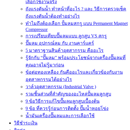
เลือกใช้งานจริง
ถังแรงดันน้ำ ทำหน้าที่อะไร ? และ วิธีการตรวจเช็ค
ถังแรงดันน้ำต้องทำอย่างไร
ทำไมถึงต้องเลือก ปั้มลมสกรู แบบ Permanent Magnet
Compressor
การเปรียบเทียบปั๊มลมแบบ ลูกสูบ VS สกรู
ปั๊มลม อุปกรณ์ลม กับ งานคาร์แคร์
5 มาตราฐานสินค้าอุตสากรรม คืออะไร
รู้จักกับ “ปั๊มลม” พร้อมประโยชน์จากเครื่องปั๊มลมที่
คุณอาจไม่รู้มาก่อน
ข้อต่อทองเหลือง กันคืออะไรและเกี่ยวข้องกับงาน
อุตสาหกรรมได้อย่างไร
วาล์วอุตสาหกรรม (Industrial Valve )
รวมชิ้นส่วนที่สำคัญของอะไหล่ปั้มลมลูกสูบ
9 ข้อวิธีการแก้ไขปั๊มลมลูกสูบเบื้องต้น
9 ข้อ ที่ควรรู้ก่อนการติดตั้ง ปั๊มน้ำหอยโข่ง
น้ำมันเครื่องปั๊มลมและการเลือกใช้
วิธีชำระเงิน