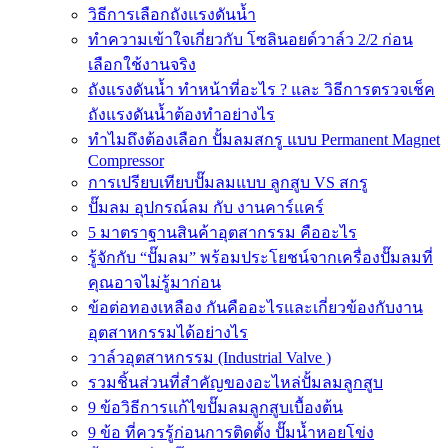
วิธีการเลือกถังแรงดันน้ำ
ทำความเข้าใจเกี่ยวกับ โซลินอยด์วาล์ว 2/2 ก่อน
เลือกใช้งานจริง
ถังแรงดันน้ำ ทำหน้าที่อะไร ? และ วิธีการตรวจเช็ค
ถังแรงดันน้ำต้องทำอย่างไร
ทำไมถึงต้องเลือก ปั้มลมสกรู แบบ Permanent Magnet
Compressor
การเปรียบเทียบปั๊มลมแบบ ลูกสูบ VS สกรู
ปั๊มลม อุปกรณ์ลม กับ งานคาร์แคร์
5 มาตราฐานสินค้าอุตสากรรม คืออะไร
รู้จักกับ “ปั๊มลม” พร้อมประโยชน์จากเครื่องปั๊มลมที่
คุณอาจไม่รู้มาก่อน
ข้อต่อทองเหลือง กันคืออะไรและเกี่ยวข้องกับงาน
อุตสาหกรรมได้อย่างไร
วาล์วอุตสาหกรรม (Industrial Valve )
รวมชิ้นส่วนที่สำคัญของอะไหล่ปั้มลมลูกสูบ
9 ข้อวิธีการแก้ไขปั๊มลมลูกสูบเบื้องต้น
9 ข้อ ที่ควรรู้ก่อนการติดตั้ง ปั๊มน้ำหอยโข่ง