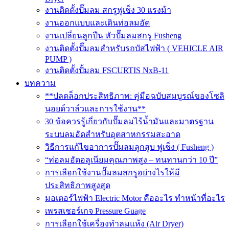
งานติดตั้งปั๊มลม สกรูฟูเช็ง 30 แรงม้า
งานออกแบบและเดินท่อลมอัด
งานเปลี่ยนลูกปืน หัวปั๊มลมสกรู Fusheng
งานติดตั้งปั๊มลมสำหรับรถบัสไฟฟ้า ( VEHICLE AIR
PUMP )
งานติดตั้งปั้มลม FSCURTIS NxB-11
บทความ
**ปลดล็อกประสิทธิภาพ: คู่มือฉบับสมบูรณ์ของโซลิ
นอยด์วาล์วและการใช้งาน**
30 ข้อควรรู้เกี่ยวกับปั๊มลมไร้น้ำมันและมาตรฐาน
ระบบลมอัดสำหรับอุตสาหกรรมสะอาด
วิธีการแก้ไขอาการปั๊มลมลูกสูบ ฟูเช็ง ( Fusheng )
“ท่อลมอัดอลูเนียมคุณภาพสูง – ทนทานกว่า 10 ปี”
การเลือกใช้งานปั๊มลมสกรูอย่างไรให้มี
ประสิทธิภาพสูงสุด
มอเตอร์ไฟฟ้า Electric Motor คืออะไร ทำหน้าที่อะไร
เพรสเชอร์เกจ Pressure Guage
การเลือกใช้เครื่องทำลมแห้ง (Air Dryer)