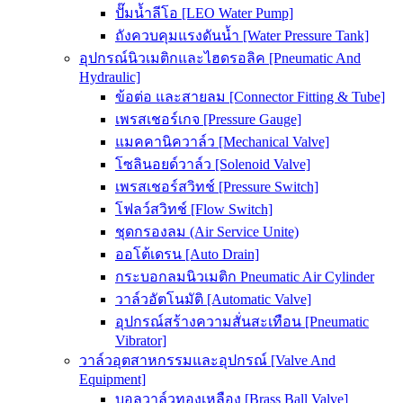
ปั๊มน้ำลีโอ [LEO Water Pump]
ถังควบคุมแรงดันน้ำ [Water Pressure Tank]
อุปกรณ์นิวเมติกและไฮดรอลิค [Pneumatic And
Hydraulic]
ข้อต่อ และสายลม [Connector Fitting & Tube]
เพรสเชอร์เกจ [Pressure Gauge]
แมคคานิควาล์ว [Mechanical Valve]
โซลินอยด์วาล์ว [Solenoid Valve]
เพรสเชอร์สวิทช์ [Pressure Switch]
โฟลว์สวิทช์ [Flow Switch]
ชุดกรองลม (Air Service Unite)
ออโต้เดรน [Auto Drain]
กระบอกลมนิวเมติก Pneumatic Air Cylinder
วาล์วอัตโนมัติ [Automatic Valve]
อุปกรณ์สร้างความสั่นสะเทือน [Pneumatic
Vibrator]
วาล์วอุตสาหกรรมและอุปกรณ์ [Valve And
Equipment]
บอลวาล์วทองเหลือง [Brass Ball Valve]