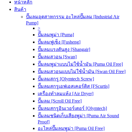
หน้าหลัก
สินค้า
ปั๊มลมอุตสาหกรรม อะไหล่ปั๊มลม [Industrial Air
Pump]
>
ปั๊มลมพูม่า [Puma]
ปั๊มลมฟูเช็ง [Fusheng]
ปั๊มลมแรงดันสูง [Shangair]
ปั๊มลมสวอน [Swan]
ปั๊มลมพูม่าแบบไม่ใช้น้ำมัน [Puma Oil Free]
ปั๊มลมสวอนแบบไม่ใช้น้ำมัน [Swan Oil Free]
ปั๊มลมสกรู [Olymtech Screw]
ปั๊มลมสกรูเอฟเอสเคอร์ติส [FScurtis]
เครื่องทำลมแห้ง [Air Dryer]
ปั๊มลม [Scroll Oil Free]
ปั๊มลมสกรูอินเวอร์เตอร์ [Olymtech]
ปั๊มลมชนิดเก็บเสียงพูม่า [Puma Air Sound
Proof]
อะไหล่ปั๊มลมพูม่า [Puma Oil Free]