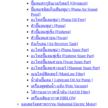
ปั๊มลมสกรูอินเวอร์เตอร์ [Olymtech]
ปั๊มลมชนิดเก็บเสียงพูม่า [Puma Air Sound
Proof]
อะไหล่ปั๊มลมพูม่า [Puma Oil Free]
หัวปั๊มลมพูม่า [Puma]
หัวปั๊มลมฟูเช็ง [Fusheng]
หัวปั๊มลมสวอน [Swan]
ถังเก็บลม [Air Receiver Tank]
อะไหล่ปั๊มลมพูม่า [Puma Spare Part]
อะไหล่ปั๊มลมฟูเช็ง [Fusheng Spare Part]
อะไหล่ปั๊มลมสวอน [Swan Spare Part]
อะไหล่ปั๊มลมชางแอร์ [Shangair Spare Part]
เมนไลน์ฟิลเตอร์ [MainLine Filter]
น้ำมันปั๊มลม [ Lubricant Oil Air Pump ]
เครื่องดูดฝุ่นน้ำ-แห้ง [Polo Vacuum]
ไส้กรองอากาศ/น้ำมัน [Air/Oil Filter]
เครื่องเติมอากาศ HIBLOW
มอเตอร์อุตสาหกรรม [Industrial Electric Motor]