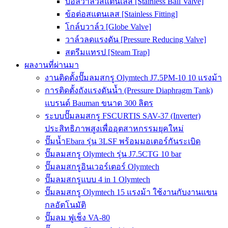
บอลวาล์วสแตนเลส [Stainless Ball Valve]
ข้อต่อสแตนเลส [Stainless Fitting]
โกล์บวาล์ว [Globe Valve]
วาล์วลดแรงดัน [Pressure Reducing Valve]
สตรีมแทรป [Steam Trap]
ผลงานที่ผ่านมา
งานติดตั้งปั๊มลมสกรู Olymtech J7.5PM-10 10 แรงม้า
การติดตั้งถังแรงดันน้ำ (Pressure Diaphragm Tank)
แบรนด์ Bauman ขนาด 300 ลิตร
ระบบปั๊มลมสกรู FSCURTIS SAV-37 (Inverter)
ประสิทธิภาพสูงเพื่ออุตสาหกรรมยุคใหม่
ปั๊มน้ำEbara รุ่น 3LSF พร้อมมอเตอร์กันระเบิด
ปั๊มลมสกรู Olymtech รุ่น J7.5CTG 10 bar
ปั๊มลมสกรูอินเวอร์เตอร์ Olymtech
ปั๊มลมสกรูแบบ 4 in 1 Olymtech
ปั๊มลมสกรู Olymtech 15 แรงม้า ใช้งานกับงานแขน
กลอัตโนมัติ
ปั๊มลม ฟูเช็ง VA-80