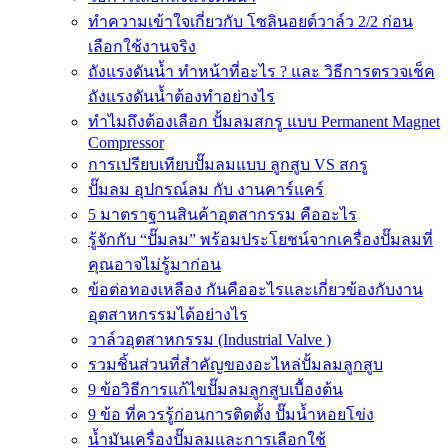
ทำความเข้าใจเกี่ยวกับ โซลินอยด์วาล์ว 2/2 ก่อน
เลือกใช้งานจริง
ถังแรงดันน้ำ ทำหน้าที่อะไร ? และ วิธีการตรวจเช็ค
ถังแรงดันน้ำต้องทำอย่างไร
ทำไมถึงต้องเลือก ปั้มลมสกรู แบบ Permanent Magnet
Compressor
การเปรียบเทียบปั๊มลมแบบ ลูกสูบ VS สกรู
ปั๊มลม อุปกรณ์ลม กับ งานคาร์แคร์
5 มาตราฐานสินค้าอุตสากรรม คืออะไร
รู้จักกับ “ปั๊มลม” พร้อมประโยชน์จากเครื่องปั๊มลมที่
คุณอาจไม่รู้มาก่อน
ข้อต่อทองเหลือง กันคืออะไรและเกี่ยวข้องกับงาน
อุตสาหกรรมได้อย่างไร
วาล์วอุตสาหกรรม (Industrial Valve )
รวมชิ้นส่วนที่สำคัญของอะไหล่ปั้มลมลูกสูบ
9 ข้อวิธีการแก้ไขปั๊มลมลูกสูบเบื้องต้น
9 ข้อ ที่ควรรู้ก่อนการติดตั้ง ปั๊มน้ำหอยโข่ง
น้ำมันเครื่องปั๊มลมและการเลือกใช้