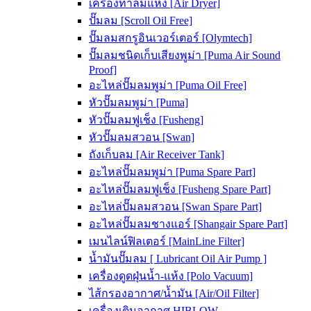
เครื่องทำลมแห้ง [Air Dryer]
ปั๊มลม [Scroll Oil Free]
ปั๊มลมสกรูอินเวอร์เตอร์ [Olymtech]
ปั๊มลมชนิดเก็บเสียงพูม่า [Puma Air Sound
Proof]
อะไหล่ปั๊มลมพูม่า [Puma Oil Free]
หัวปั๊มลมพูม่า [Puma]
หัวปั๊มลมฟูเช็ง [Fusheng]
หัวปั๊มลมสวอน [Swan]
ถังเก็บลม [Air Receiver Tank]
อะไหล่ปั๊มลมพูม่า [Puma Spare Part]
อะไหล่ปั๊มลมฟูเช็ง [Fusheng Spare Part]
อะไหล่ปั๊มลมสวอน [Swan Spare Part]
อะไหล่ปั๊มลมชางแอร์ [Shangair Spare Part]
เมนไลน์ฟิลเตอร์ [MainLine Filter]
น้ำมันปั๊มลม [ Lubricant Oil Air Pump ]
เครื่องดูดฝุ่นน้ำ-แห้ง [Polo Vacuum]
ไส้กรองอากาศ/น้ำมัน [Air/Oil Filter]
เครื่องเติมอากาศ HIBLOW