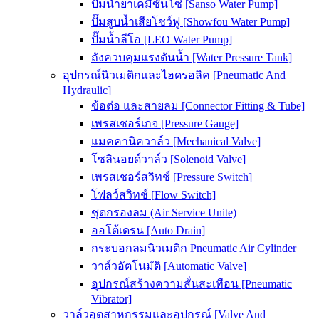
ปั๊มน้ำยาเคมีซันโซ่ [Sanso Water Pump]
ปั๊มสูบน้ำเสียโชว์ฟู [Showfou Water Pump]
ปั๊มน้ำลีโอ [LEO Water Pump]
ถังควบคุมแรงดันน้ำ [Water Pressure Tank]
อุปกรณ์นิวเมติกและไฮดรอลิค [Pneumatic And
Hydraulic]
ข้อต่อ และสายลม [Connector Fitting & Tube]
เพรสเชอร์เกจ [Pressure Gauge]
แมคคานิควาล์ว [Mechanical Valve]
โซลินอยด์วาล์ว [Solenoid Valve]
เพรสเชอร์สวิทช์ [Pressure Switch]
โฟลว์สวิทช์ [Flow Switch]
ชุดกรองลม (Air Service Unite)
ออโต้เดรน [Auto Drain]
กระบอกลมนิวเมติก Pneumatic Air Cylinder
วาล์วอัตโนมัติ [Automatic Valve]
อุปกรณ์สร้างความสั่นสะเทือน [Pneumatic
Vibrator]
วาล์วอุตสาหกรรมและอุปกรณ์ [Valve And