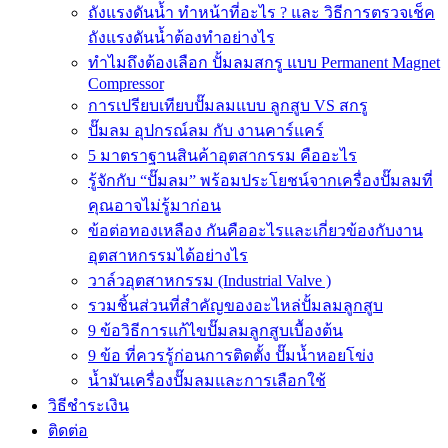
ถังแรงดันน้ำ ทำหน้าที่อะไร ? และ วิธีการตรวจเช็ค
ถังแรงดันน้ำต้องทำอย่างไร
ทำไมถึงต้องเลือก ปั้มลมสกรู แบบ Permanent Magnet
Compressor
การเปรียบเทียบปั๊มลมแบบ ลูกสูบ VS สกรู
ปั๊มลม อุปกรณ์ลม กับ งานคาร์แคร์
5 มาตราฐานสินค้าอุตสากรรม คืออะไร
รู้จักกับ “ปั๊มลม” พร้อมประโยชน์จากเครื่องปั๊มลมที่
คุณอาจไม่รู้มาก่อน
ข้อต่อทองเหลือง กันคืออะไรและเกี่ยวข้องกับงาน
อุตสาหกรรมได้อย่างไร
วาล์วอุตสาหกรรม (Industrial Valve )
รวมชิ้นส่วนที่สำคัญของอะไหล่ปั้มลมลูกสูบ
9 ข้อวิธีการแก้ไขปั๊มลมลูกสูบเบื้องต้น
9 ข้อ ที่ควรรู้ก่อนการติดตั้ง ปั๊มน้ำหอยโข่ง
น้ำมันเครื่องปั๊มลมและการเลือกใช้
วิธีชำระเงิน
ติดต่อ