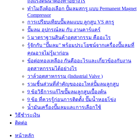
ถังแรงดันน้ำต้องทำอย่างไร
ทำไมถึงต้องเลือก ปั้มลมสกรู แบบ Permanent Magnet
Compressor
การเปรียบเทียบปั๊มลมแบบ ลูกสูบ VS สกรู
ปั๊มลม อุปกรณ์ลม กับ งานคาร์แคร์
5 มาตราฐานสินค้าอุตสากรรม คืออะไร
รู้จักกับ “ปั๊มลม” พร้อมประโยชน์จากเครื่องปั๊มลมที่
คุณอาจไม่รู้มาก่อน
ข้อต่อทองเหลือง กันคืออะไรและเกี่ยวข้องกับงาน
อุตสาหกรรมได้อย่างไร
วาล์วอุตสาหกรรม (Industrial Valve )
รวมชิ้นส่วนที่สำคัญของอะไหล่ปั้มลมลูกสูบ
9 ข้อวิธีการแก้ไขปั๊มลมลูกสูบเบื้องต้น
9 ข้อ ที่ควรรู้ก่อนการติดตั้ง ปั๊มน้ำหอยโข่ง
น้ำมันเครื่องปั๊มลมและการเลือกใช้
วิธีชำระเงิน
ติดต่อ
หน้าหลัก