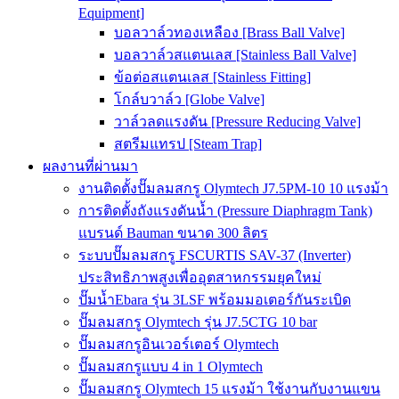
Equipment]
บอลวาล์วทองเหลือง [Brass Ball Valve]
บอลวาล์วสแตนเลส [Stainless Ball Valve]
ข้อต่อสแตนเลส [Stainless Fitting]
โกล์บวาล์ว [Globe Valve]
วาล์วลดแรงดัน [Pressure Reducing Valve]
สตรีมแทรป [Steam Trap]
ผลงานที่ผ่านมา
งานติดตั้งปั๊มลมสกรู Olymtech J7.5PM-10 10 แรงม้า
การติดตั้งถังแรงดันน้ำ (Pressure Diaphragm Tank)
แบรนด์ Bauman ขนาด 300 ลิตร
ระบบปั๊มลมสกรู FSCURTIS SAV-37 (Inverter)
ประสิทธิภาพสูงเพื่ออุตสาหกรรมยุคใหม่
ปั๊มน้ำEbara รุ่น 3LSF พร้อมมอเตอร์กันระเบิด
ปั๊มลมสกรู Olymtech รุ่น J7.5CTG 10 bar
ปั๊มลมสกรูอินเวอร์เตอร์ Olymtech
ปั๊มลมสกรูแบบ 4 in 1 Olymtech
ปั๊มลมสกรู Olymtech 15 แรงม้า ใช้งานกับงานแขน