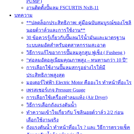
PUMP )
งานติดตั้งปั้มลม FSCURTIS NxB-11
บทความ
**ปลดล็อกประสิทธิภาพ: คู่มือฉบับสมบูรณ์ของโซลิ
นอยด์วาล์วและการใช้งาน**
30 ข้อควรรู้เกี่ยวกับปั๊มลมไร้น้ำมันและมาตรฐาน
ระบบลมอัดสำหรับอุตสาหกรรมสะอาด
วิธีการแก้ไขอาการปั๊มลมลูกสูบ ฟูเช็ง ( Fusheng )
“ท่อลมอัดอลูเนียมคุณภาพสูง – ทนทานกว่า 10 ปี”
การเลือกใช้งานปั๊มลมสกรูอย่างไรให้มี
ประสิทธิภาพสูงสุด
มอเตอร์ไฟฟ้า Electric Motor คืออะไร ทำหน้าที่อะไร
เพรสเชอร์เกจ Pressure Guage
การเลือกใช้เครื่องทำลมแห้ง (Air Dryer)
วิธีการเลือกถังแรงดันน้ำ
ทำความเข้าใจเกี่ยวกับ โซลินอยด์วาล์ว 2/2 ก่อน
เลือกใช้งานจริง
ถังแรงดันน้ำ ทำหน้าที่อะไร ? และ วิธีการตรวจเช็ค