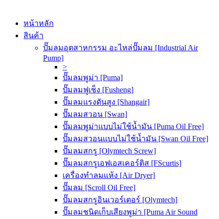
หน้าหลัก
สินค้า
ปั๊มลมอุตสาหกรรม อะไหล่ปั๊มลม [Industrial Air
Pump]
>
ปั๊มลมพูม่า [Puma]
ปั๊มลมฟูเช็ง [Fusheng]
ปั๊มลมแรงดันสูง [Shangair]
ปั๊มลมสวอน [Swan]
ปั๊มลมพูม่าแบบไม่ใช้น้ำมัน [Puma Oil Free]
ปั๊มลมสวอนแบบไม่ใช้น้ำมัน [Swan Oil Free]
ปั๊มลมสกรู [Olymtech Screw]
ปั๊มลมสกรูเอฟเอสเคอร์ติส [FScurtis]
เครื่องทำลมแห้ง [Air Dryer]
ปั๊มลม [Scroll Oil Free]
ปั๊มลมสกรูอินเวอร์เตอร์ [Olymtech]
ปั๊มลมชนิดเก็บเสียงพูม่า [Puma Air Sound