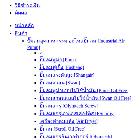
วิธีชำระเงิน
ติดต่อ
หน้าหลัก
สินค้า
ปั๊มลมอุตสาหกรรม อะไหล่ปั๊มลม [Industrial Air
Pump]
>
ปั๊มลมพูม่า [Puma]
ปั๊มลมฟูเช็ง [Fusheng]
ปั๊มลมแรงดันสูง [Shangair]
ปั๊มลมสวอน [Swan]
ปั๊มลมพูม่าแบบไม่ใช้น้ำมัน [Puma Oil Free]
ปั๊มลมสวอนแบบไม่ใช้น้ำมัน [Swan Oil Free]
ปั๊มลมสกรู [Olymtech Screw]
ปั๊มลมสกรูเอฟเอสเคอร์ติส [FScurtis]
เครื่องทำลมแห้ง [Air Dryer]
ปั๊มลม [Scroll Oil Free]
ปั๊มลมสกรูอินเวอร์เตอร์ [Olymtech]