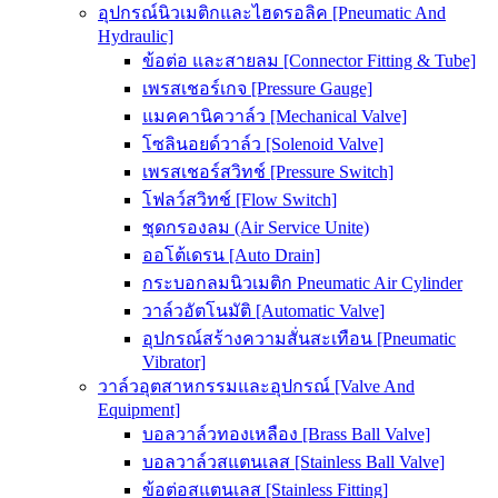
อุปกรณ์นิวเมติกและไฮดรอลิค [Pneumatic And
Hydraulic]
ข้อต่อ และสายลม [Connector Fitting & Tube]
เพรสเชอร์เกจ [Pressure Gauge]
แมคคานิควาล์ว [Mechanical Valve]
โซลินอยด์วาล์ว [Solenoid Valve]
เพรสเชอร์สวิทช์ [Pressure Switch]
โฟลว์สวิทช์ [Flow Switch]
ชุดกรองลม (Air Service Unite)
ออโต้เดรน [Auto Drain]
กระบอกลมนิวเมติก Pneumatic Air Cylinder
วาล์วอัตโนมัติ [Automatic Valve]
อุปกรณ์สร้างความสั่นสะเทือน [Pneumatic
Vibrator]
วาล์วอุตสาหกรรมและอุปกรณ์ [Valve And
Equipment]
บอลวาล์วทองเหลือง [Brass Ball Valve]
บอลวาล์วสแตนเลส [Stainless Ball Valve]
ข้อต่อสแตนเลส [Stainless Fitting]