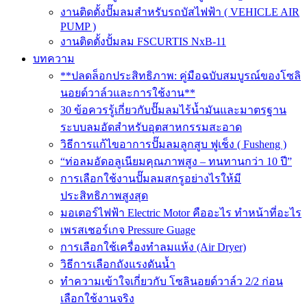
งานติดตั้งปั๊มลมสำหรับรถบัสไฟฟ้า ( VEHICLE AIR
PUMP )
งานติดตั้งปั้มลม FSCURTIS NxB-11
บทความ
**ปลดล็อกประสิทธิภาพ: คู่มือฉบับสมบูรณ์ของโซลิ
นอยด์วาล์วและการใช้งาน**
30 ข้อควรรู้เกี่ยวกับปั๊มลมไร้น้ำมันและมาตรฐาน
ระบบลมอัดสำหรับอุตสาหกรรมสะอาด
วิธีการแก้ไขอาการปั๊มลมลูกสูบ ฟูเช็ง ( Fusheng )
“ท่อลมอัดอลูเนียมคุณภาพสูง – ทนทานกว่า 10 ปี”
การเลือกใช้งานปั๊มลมสกรูอย่างไรให้มี
ประสิทธิภาพสูงสุด
มอเตอร์ไฟฟ้า Electric Motor คืออะไร ทำหน้าที่อะไร
เพรสเชอร์เกจ Pressure Guage
การเลือกใช้เครื่องทำลมแห้ง (Air Dryer)
วิธีการเลือกถังแรงดันน้ำ
ทำความเข้าใจเกี่ยวกับ โซลินอยด์วาล์ว 2/2 ก่อน
เลือกใช้งานจริง