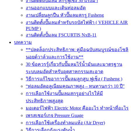
งานติดตั้งปั๊มลม สกรูฟูเช็ง 30 แรงม้า
งานออกแบบและเดินท่อลมอัด
งานเปลี่ยนลูกปืน หัวปั๊มลมสกรู Fusheng
งานติดตั้งปั๊มลมสำหรับรถบัสไฟฟ้า ( VEHICLE AIR
PUMP )
งานติดตั้งปั้มลม FSCURTIS NxB-11
บทความ
**ปลดล็อกประสิทธิภาพ: คู่มือฉบับสมบูรณ์ของโซลิ
นอยด์วาล์วและการใช้งาน**
30 ข้อควรรู้เกี่ยวกับปั๊มลมไร้น้ำมันและมาตรฐาน
ระบบลมอัดสำหรับอุตสาหกรรมสะอาด
วิธีการแก้ไขอาการปั๊มลมลูกสูบ ฟูเช็ง ( Fusheng )
“ท่อลมอัดอลูเนียมคุณภาพสูง – ทนทานกว่า 10 ปี”
การเลือกใช้งานปั๊มลมสกรูอย่างไรให้มี
ประสิทธิภาพสูงสุด
มอเตอร์ไฟฟ้า Electric Motor คืออะไร ทำหน้าที่อะไร
เพรสเชอร์เกจ Pressure Guage
การเลือกใช้เครื่องทำลมแห้ง (Air Dryer)
วิธีการเลือกถังแรงดันน้ำ