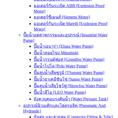
มอเตอร์กันระเบิด ABB [Explosion Proof
Motor]
มอเตอร์ซีเมนส์ [Siemens Motor]
มอเตอร์กันระเบิด Marelli [Explosion Proof
Motor]
ปั๊มน้ำอุตสาหกรรมและอุปกรณ์ [Insustrial Water
Pump]
ปั๊มน้ำเอบาร่า [Ebara Water Pump]
ปั๊มน้ำหอยโข่ง Mitsubishi
ปั๊มน้ำกรุนด์ฟอส [Grundfos Water Pump]
ปั๊มน้ำโปโล [Polo Water Pump]
ปั๊มสูบน้ำเสียซูรูมิ [TSurumi Water Pump]
ปั๊มน้ำยาเคมีซันโซ่ [Sanso Water Pump]
ปั๊มสูบน้ำเสียโชว์ฟู [Showfou Water Pump]
ปั๊มน้ำลีโอ [LEO Water Pump]
ถังควบคุมแรงดันน้ำ [Water Pressure Tank]
อุปกรณ์นิวเมติกและไฮดรอลิค [Pneumatic And
Hydraulic]
ข้อต่อ และสายลม [Connector Fitting & Tube]