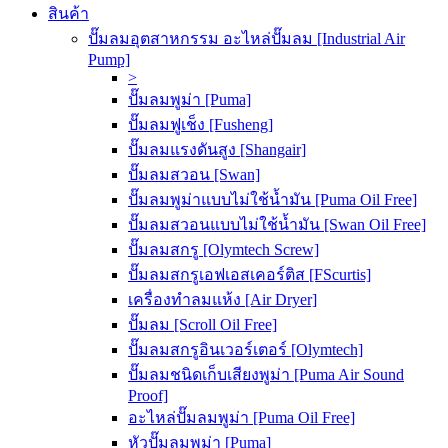
สินค้า
ปั๊มลมอุตสาหกรรม อะไหล่ปั๊มลม [Industrial Air
Pump]
>
ปั๊มลมพูม่า [Puma]
ปั๊มลมฟูเช็ง [Fusheng]
ปั๊มลมแรงดันสูง [Shangair]
ปั๊มลมสวอน [Swan]
ปั๊มลมพูม่าแบบไม่ใช้น้ำมัน [Puma Oil Free]
ปั๊มลมสวอนแบบไม่ใช้น้ำมัน [Swan Oil Free]
ปั๊มลมสกรู [Olymtech Screw]
ปั๊มลมสกรูเอฟเอสเคอร์ติส [FScurtis]
เครื่องทำลมแห้ง [Air Dryer]
ปั๊มลม [Scroll Oil Free]
ปั๊มลมสกรูอินเวอร์เตอร์ [Olymtech]
ปั๊มลมชนิดเก็บเสียงพูม่า [Puma Air Sound
Proof]
อะไหล่ปั๊มลมพูม่า [Puma Oil Free]
หัวปั๊มลมพูม่า [Puma]