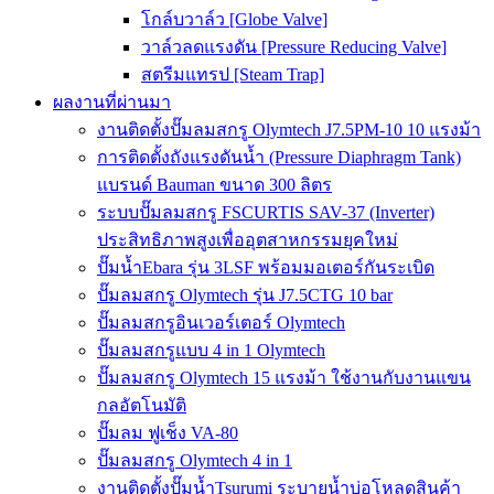
โกล์บวาล์ว [Globe Valve]
วาล์วลดแรงดัน [Pressure Reducing Valve]
สตรีมแทรป [Steam Trap]
ผลงานที่ผ่านมา
งานติดตั้งปั๊มลมสกรู Olymtech J7.5PM-10 10 แรงม้า
การติดตั้งถังแรงดันน้ำ (Pressure Diaphragm Tank)
แบรนด์ Bauman ขนาด 300 ลิตร
ระบบปั๊มลมสกรู FSCURTIS SAV-37 (Inverter)
ประสิทธิภาพสูงเพื่ออุตสาหกรรมยุคใหม่
ปั๊มน้ำEbara รุ่น 3LSF พร้อมมอเตอร์กันระเบิด
ปั๊มลมสกรู Olymtech รุ่น J7.5CTG 10 bar
ปั๊มลมสกรูอินเวอร์เตอร์ Olymtech
ปั๊มลมสกรูแบบ 4 in 1 Olymtech
ปั๊มลมสกรู Olymtech 15 แรงม้า ใช้งานกับงานแขน
กลอัตโนมัติ
ปั๊มลม ฟูเช็ง VA-80
ปั๊มลมสกรู Olymtech 4 in 1
งานติดตั้งปั๊มน้ำTsurumi ระบายน้ำบ่อโหลดสินค้า