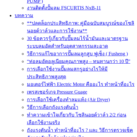
PUMP )
งานติดตั้งปั้มลม FSCURTIS NxB-11
บทความ
**ปลดล็อกประสิทธิภาพ: คู่มือฉบับสมบูรณ์ของโซลิ
นอยด์วาล์วและการใช้งาน**
30 ข้อควรรู้เกี่ยวกับปั๊มลมไร้น้ำมันและมาตรฐาน
ระบบลมอัดสำหรับอุตสาหกรรมสะอาด
วิธีการแก้ไขอาการปั๊มลมลูกสูบ ฟูเช็ง ( Fusheng )
“ท่อลมอัดอลูเนียมคุณภาพสูง – ทนทานกว่า 10 ปี”
การเลือกใช้งานปั๊มลมสกรูอย่างไรให้มี
ประสิทธิภาพสูงสุด
มอเตอร์ไฟฟ้า Electric Motor คืออะไร ทำหน้าที่อะไร
เพรสเชอร์เกจ Pressure Guage
การเลือกใช้เครื่องทำลมแห้ง (Air Dryer)
วิธีการเลือกถังแรงดันน้ำ
ทำความเข้าใจเกี่ยวกับ โซลินอยด์วาล์ว 2/2 ก่อน
เลือกใช้งานจริง
ถังแรงดันน้ำ ทำหน้าที่อะไร ? และ วิธีการตรวจเช็ค