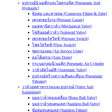
อุปกรณ์นิวเมติกและไฮดรอลิค [Pneumatic And
Hydraulic]
ข้อต่อ และสายลม [Connector Fitting & Tube]
เพรสเชอร์เกจ [Pressure Gauge]
แมคคานิควาล์ว [Mechanical Valve]
โซลินอยด์วาล์ว [Solenoid Valve]
เพรสเชอร์สวิทช์ [Pressure Switch]
โฟลว์สวิทช์ [Flow Switch]
ชุดกรองลม (Air Service Unite)
ออโต้เดรน [Auto Drain]
กระบอกลมนิวเมติก Pneumatic Air Cylinder
วาล์วอัตโนมัติ [Automatic Valve]
อุปกรณ์สร้างความสั่นสะเทือน [Pneumatic
Vibrator]
วาล์วอุตสาหกรรมและอุปกรณ์ [Valve And
Equipment]
บอลวาล์วทองเหลือง [Brass Ball Valve]
บอลวาล์วสแตนเลส [Stainless Ball Valve]
ข้อต่อสแตนเลส [Stainless Fitting]