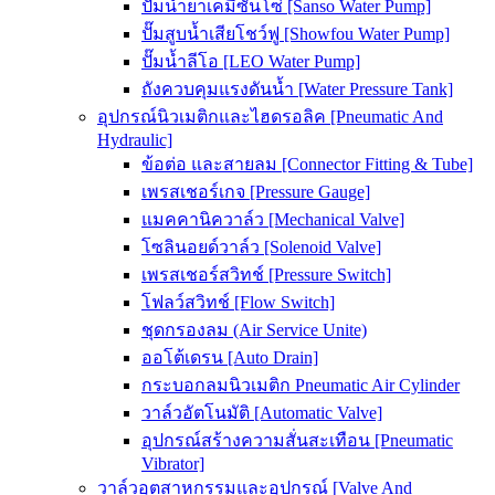
ปั๊มน้ำยาเคมีซันโซ่ [Sanso Water Pump]
ปั๊มสูบน้ำเสียโชว์ฟู [Showfou Water Pump]
ปั๊มน้ำลีโอ [LEO Water Pump]
ถังควบคุมแรงดันน้ำ [Water Pressure Tank]
อุปกรณ์นิวเมติกและไฮดรอลิค [Pneumatic And
Hydraulic]
ข้อต่อ และสายลม [Connector Fitting & Tube]
เพรสเชอร์เกจ [Pressure Gauge]
แมคคานิควาล์ว [Mechanical Valve]
โซลินอยด์วาล์ว [Solenoid Valve]
เพรสเชอร์สวิทช์ [Pressure Switch]
โฟลว์สวิทช์ [Flow Switch]
ชุดกรองลม (Air Service Unite)
ออโต้เดรน [Auto Drain]
กระบอกลมนิวเมติก Pneumatic Air Cylinder
วาล์วอัตโนมัติ [Automatic Valve]
อุปกรณ์สร้างความสั่นสะเทือน [Pneumatic
Vibrator]
วาล์วอุตสาหกรรมและอุปกรณ์ [Valve And