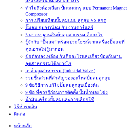
ถังแรงดันน้ำต้องทำอย่างไร
ทำไมถึงต้องเลือก ปั้มลมสกรู แบบ Permanent Magnet
Compressor
การเปรียบเทียบปั๊มลมแบบ ลูกสูบ VS สกรู
ปั๊มลม อุปกรณ์ลม กับ งานคาร์แคร์
5 มาตราฐานสินค้าอุตสากรรม คืออะไร
รู้จักกับ “ปั๊มลม” พร้อมประโยชน์จากเครื่องปั๊มลมที่
คุณอาจไม่รู้มาก่อน
ข้อต่อทองเหลือง กันคืออะไรและเกี่ยวข้องกับงาน
อุตสาหกรรมได้อย่างไร
วาล์วอุตสาหกรรม (Industrial Valve )
รวมชิ้นส่วนที่สำคัญของอะไหล่ปั้มลมลูกสูบ
9 ข้อวิธีการแก้ไขปั๊มลมลูกสูบเบื้องต้น
9 ข้อ ที่ควรรู้ก่อนการติดตั้ง ปั๊มน้ำหอยโข่ง
น้ำมันเครื่องปั๊มลมและการเลือกใช้
วิธีชำระเงิน
ติดต่อ
หน้าหลัก