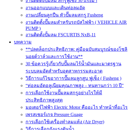
งานติดตั้งปั๊มลม สกรูฟูเช็ง 30 แรงม้า
งานออกแบบและเดินท่อลมอัด
งานเปลี่ยนลูกปืน หัวปั๊มลมสกรู Fusheng
งานติดตั้งปั๊มลมสำหรับรถบัสไฟฟ้า ( VEHICLE AIR
PUMP )
งานติดตั้งปั้มลม FSCURTIS NxB-11
บทความ
**ปลดล็อกประสิทธิภาพ: คู่มือฉบับสมบูรณ์ของโซลิ
นอยด์วาล์วและการใช้งาน**
30 ข้อควรรู้เกี่ยวกับปั๊มลมไร้น้ำมันและมาตรฐาน
ระบบลมอัดสำหรับอุตสาหกรรมสะอาด
วิธีการแก้ไขอาการปั๊มลมลูกสูบ ฟูเช็ง ( Fusheng )
“ท่อลมอัดอลูเนียมคุณภาพสูง – ทนทานกว่า 10 ปี”
การเลือกใช้งานปั๊มลมสกรูอย่างไรให้มี
ประสิทธิภาพสูงสุด
มอเตอร์ไฟฟ้า Electric Motor คืออะไร ทำหน้าที่อะไร
เพรสเชอร์เกจ Pressure Guage
การเลือกใช้เครื่องทำลมแห้ง (Air Dryer)
วิธีการเลือกถังแรงดันน้ำ