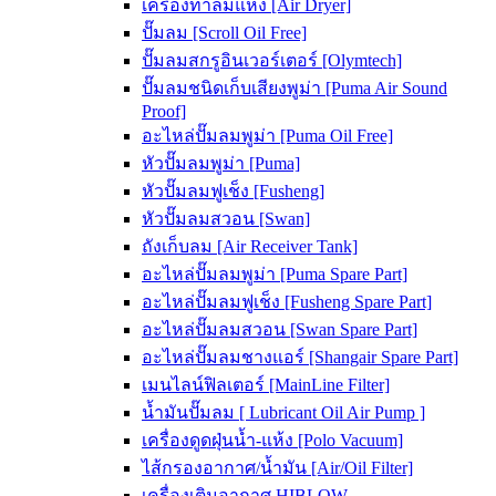
เครื่องทำลมแห้ง [Air Dryer]
ปั๊มลม [Scroll Oil Free]
ปั๊มลมสกรูอินเวอร์เตอร์ [Olymtech]
ปั๊มลมชนิดเก็บเสียงพูม่า [Puma Air Sound
Proof]
อะไหล่ปั๊มลมพูม่า [Puma Oil Free]
หัวปั๊มลมพูม่า [Puma]
หัวปั๊มลมฟูเช็ง [Fusheng]
หัวปั๊มลมสวอน [Swan]
ถังเก็บลม [Air Receiver Tank]
อะไหล่ปั๊มลมพูม่า [Puma Spare Part]
อะไหล่ปั๊มลมฟูเช็ง [Fusheng Spare Part]
อะไหล่ปั๊มลมสวอน [Swan Spare Part]
อะไหล่ปั๊มลมชางแอร์ [Shangair Spare Part]
เมนไลน์ฟิลเตอร์ [MainLine Filter]
น้ำมันปั๊มลม [ Lubricant Oil Air Pump ]
เครื่องดูดฝุ่นน้ำ-แห้ง [Polo Vacuum]
ไส้กรองอากาศ/น้ำมัน [Air/Oil Filter]
เครื่องเติมอากาศ HIBLOW