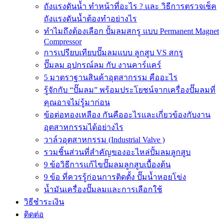
ถังแรงดันน้ำ ทำหน้าที่อะไร ? และ วิธีการตรวจเช็ค
ถังแรงดันน้ำต้องทำอย่างไร
ทำไมถึงต้องเลือก ปั้มลมสกรู แบบ Permanent Magnet
Compressor
การเปรียบเทียบปั๊มลมแบบ ลูกสูบ VS สกรู
ปั๊มลม อุปกรณ์ลม กับ งานคาร์แคร์
5 มาตราฐานสินค้าอุตสากรรม คืออะไร
รู้จักกับ “ปั๊มลม” พร้อมประโยชน์จากเครื่องปั๊มลมที่
คุณอาจไม่รู้มาก่อน
ข้อต่อทองเหลือง กันคืออะไรและเกี่ยวข้องกับงาน
อุตสาหกรรมได้อย่างไร
วาล์วอุตสาหกรรม (Industrial Valve )
รวมชิ้นส่วนที่สำคัญของอะไหล่ปั้มลมลูกสูบ
9 ข้อวิธีการแก้ไขปั๊มลมลูกสูบเบื้องต้น
9 ข้อ ที่ควรรู้ก่อนการติดตั้ง ปั๊มน้ำหอยโข่ง
น้ำมันเครื่องปั๊มลมและการเลือกใช้
วิธีชำระเงิน
ติดต่อ