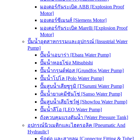
มอเตอร์กันระเบิด ABB [Explosion Proof
Motor]
มอเตอร์ซีเมนส์ [Siemens Motor]
มอเตอร์กันระเบิด Marelli [Explosion Proof
Motor]
ปั๊มน้ำอุตสาหกรรมและอุปกรณ์ [Insustrial Water
Pump]
ปั๊มน้ำเอบาร่า [Ebara Water Pump]
ปั๊มน้ำหอยโข่ง Mitsubishi
ปั๊มน้ำกรุนด์ฟอส [Grundfos Water Pump]
ปั๊มน้ำโปโล [Polo Water Pump]
ปั๊มสูบน้ำเสียซูรูมิ [TSurumi Water Pump]
ปั๊มน้ำยาเคมีซันโซ่ [Sanso Water Pump]
ปั๊มสูบน้ำเสียโชว์ฟู [Showfou Water Pump]
ปั๊มน้ำลีโอ [LEO Water Pump]
ถังควบคุมแรงดันน้ำ [Water Pressure Tank]
อุปกรณ์นิวเมติกและไฮดรอลิค [Pneumatic And
Hydraulic]
ข้อต่อ และสายลม [Connector Fitting & Tube]