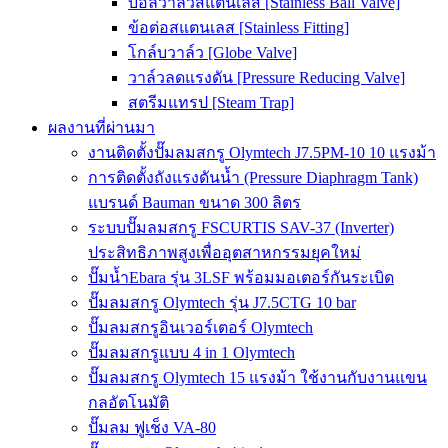
บอลวาล์วสแตนเลส [Stainless Ball Valve]
ข้อต่อสแตนเลส [Stainless Fitting]
โกล์บวาล์ว [Globe Valve]
วาล์วลดแรงดัน [Pressure Reducing Valve]
สตรีมแทรป [Steam Trap]
ผลงานที่ผ่านมา
งานติดตั้งปั๊มลมสกรู Olymtech J7.5PM-10 10 แรงม้า
การติดตั้งถังแรงดันน้ำ (Pressure Diaphragm Tank)
แบรนด์ Bauman ขนาด 300 ลิตร
ระบบปั๊มลมสกรู FSCURTIS SAV-37 (Inverter)
ประสิทธิภาพสูงเพื่ออุตสาหกรรมยุคใหม่
ปั๊มน้ำEbara รุ่น 3LSF พร้อมมอเตอร์กันระเบิด
ปั๊มลมสกรู Olymtech รุ่น J7.5CTG 10 bar
ปั๊มลมสกรูอินเวอร์เตอร์ Olymtech
ปั๊มลมสกรูแบบ 4 in 1 Olymtech
ปั๊มลมสกรู Olymtech 15 แรงม้า ใช้งานกับงานแขน
กลอัตโนมัติ
ปั๊มลม ฟูเช็ง VA-80