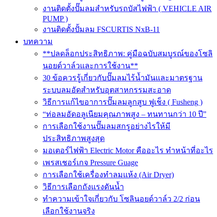
งานติดตั้งปั๊มลมสำหรับรถบัสไฟฟ้า ( VEHICLE AIR
PUMP )
งานติดตั้งปั้มลม FSCURTIS NxB-11
บทความ
**ปลดล็อกประสิทธิภาพ: คู่มือฉบับสมบูรณ์ของโซลิ
นอยด์วาล์วและการใช้งาน**
30 ข้อควรรู้เกี่ยวกับปั๊มลมไร้น้ำมันและมาตรฐาน
ระบบลมอัดสำหรับอุตสาหกรรมสะอาด
วิธีการแก้ไขอาการปั๊มลมลูกสูบ ฟูเช็ง ( Fusheng )
“ท่อลมอัดอลูเนียมคุณภาพสูง – ทนทานกว่า 10 ปี”
การเลือกใช้งานปั๊มลมสกรูอย่างไรให้มี
ประสิทธิภาพสูงสุด
มอเตอร์ไฟฟ้า Electric Motor คืออะไร ทำหน้าที่อะไร
เพรสเชอร์เกจ Pressure Guage
การเลือกใช้เครื่องทำลมแห้ง (Air Dryer)
วิธีการเลือกถังแรงดันน้ำ
ทำความเข้าใจเกี่ยวกับ โซลินอยด์วาล์ว 2/2 ก่อน
เลือกใช้งานจริง