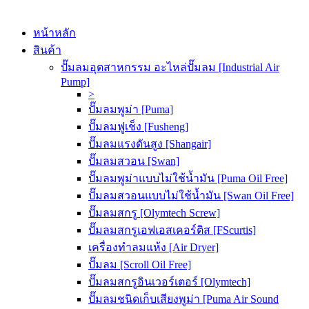
หน้าหลัก
สินค้า
ปั๊มลมอุตสาหกรรม อะไหล่ปั๊มลม [Industrial Air
Pump]
>
ปั๊มลมพูม่า [Puma]
ปั๊มลมฟูเช็ง [Fusheng]
ปั๊มลมแรงดันสูง [Shangair]
ปั๊มลมสวอน [Swan]
ปั๊มลมพูม่าแบบไม่ใช้น้ำมัน [Puma Oil Free]
ปั๊มลมสวอนแบบไม่ใช้น้ำมัน [Swan Oil Free]
ปั๊มลมสกรู [Olymtech Screw]
ปั๊มลมสกรูเอฟเอสเคอร์ติส [FScurtis]
เครื่องทำลมแห้ง [Air Dryer]
ปั๊มลม [Scroll Oil Free]
ปั๊มลมสกรูอินเวอร์เตอร์ [Olymtech]
ปั๊มลมชนิดเก็บเสียงพูม่า [Puma Air Sound