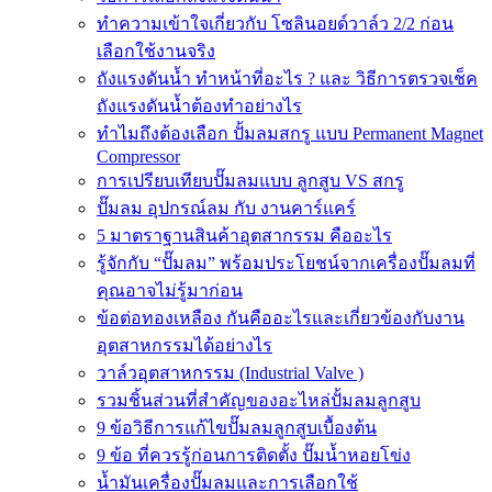
ทำความเข้าใจเกี่ยวกับ โซลินอยด์วาล์ว 2/2 ก่อน
เลือกใช้งานจริง
ถังแรงดันน้ำ ทำหน้าที่อะไร ? และ วิธีการตรวจเช็ค
ถังแรงดันน้ำต้องทำอย่างไร
ทำไมถึงต้องเลือก ปั้มลมสกรู แบบ Permanent Magnet
Compressor
การเปรียบเทียบปั๊มลมแบบ ลูกสูบ VS สกรู
ปั๊มลม อุปกรณ์ลม กับ งานคาร์แคร์
5 มาตราฐานสินค้าอุตสากรรม คืออะไร
รู้จักกับ “ปั๊มลม” พร้อมประโยชน์จากเครื่องปั๊มลมที่
คุณอาจไม่รู้มาก่อน
ข้อต่อทองเหลือง กันคืออะไรและเกี่ยวข้องกับงาน
อุตสาหกรรมได้อย่างไร
วาล์วอุตสาหกรรม (Industrial Valve )
รวมชิ้นส่วนที่สำคัญของอะไหล่ปั้มลมลูกสูบ
9 ข้อวิธีการแก้ไขปั๊มลมลูกสูบเบื้องต้น
9 ข้อ ที่ควรรู้ก่อนการติดตั้ง ปั๊มน้ำหอยโข่ง
น้ำมันเครื่องปั๊มลมและการเลือกใช้