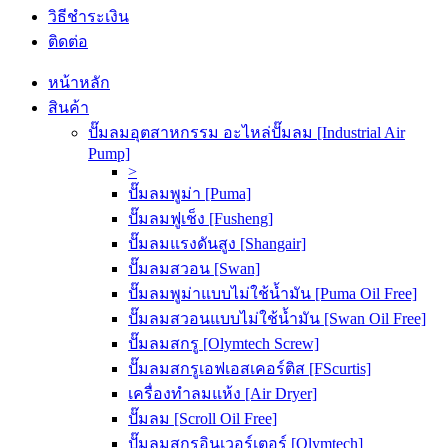
วิธีชำระเงิน
ติดต่อ
หน้าหลัก
สินค้า
ปั๊มลมอุตสาหกรรม อะไหล่ปั๊มลม [Industrial Air
Pump]
>
ปั๊มลมพูม่า [Puma]
ปั๊มลมฟูเช็ง [Fusheng]
ปั๊มลมแรงดันสูง [Shangair]
ปั๊มลมสวอน [Swan]
ปั๊มลมพูม่าแบบไม่ใช้น้ำมัน [Puma Oil Free]
ปั๊มลมสวอนแบบไม่ใช้น้ำมัน [Swan Oil Free]
ปั๊มลมสกรู [Olymtech Screw]
ปั๊มลมสกรูเอฟเอสเคอร์ติส [FScurtis]
เครื่องทำลมแห้ง [Air Dryer]
ปั๊มลม [Scroll Oil Free]
ปั๊มลมสกรูอินเวอร์เตอร์ [Olymtech]