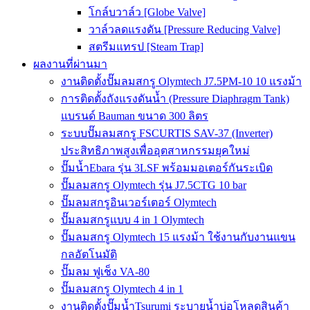
โกล์บวาล์ว [Globe Valve]
วาล์วลดแรงดัน [Pressure Reducing Valve]
สตรีมแทรป [Steam Trap]
ผลงานที่ผ่านมา
งานติดตั้งปั๊มลมสกรู Olymtech J7.5PM-10 10 แรงม้า
การติดตั้งถังแรงดันน้ำ (Pressure Diaphragm Tank)
แบรนด์ Bauman ขนาด 300 ลิตร
ระบบปั๊มลมสกรู FSCURTIS SAV-37 (Inverter)
ประสิทธิภาพสูงเพื่ออุตสาหกรรมยุคใหม่
ปั๊มน้ำEbara รุ่น 3LSF พร้อมมอเตอร์กันระเบิด
ปั๊มลมสกรู Olymtech รุ่น J7.5CTG 10 bar
ปั๊มลมสกรูอินเวอร์เตอร์ Olymtech
ปั๊มลมสกรูแบบ 4 in 1 Olymtech
ปั๊มลมสกรู Olymtech 15 แรงม้า ใช้งานกับงานแขน
กลอัตโนมัติ
ปั๊มลม ฟูเช็ง VA-80
ปั๊มลมสกรู Olymtech 4 in 1
งานติดตั้งปั๊มน้ำTsurumi ระบายน้ำบ่อโหลดสินค้า