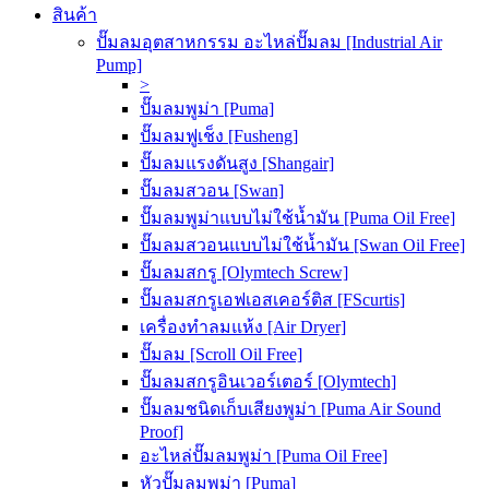
สินค้า
ปั๊มลมอุตสาหกรรม อะไหล่ปั๊มลม [Industrial Air
Pump]
>
ปั๊มลมพูม่า [Puma]
ปั๊มลมฟูเช็ง [Fusheng]
ปั๊มลมแรงดันสูง [Shangair]
ปั๊มลมสวอน [Swan]
ปั๊มลมพูม่าแบบไม่ใช้น้ำมัน [Puma Oil Free]
ปั๊มลมสวอนแบบไม่ใช้น้ำมัน [Swan Oil Free]
ปั๊มลมสกรู [Olymtech Screw]
ปั๊มลมสกรูเอฟเอสเคอร์ติส [FScurtis]
เครื่องทำลมแห้ง [Air Dryer]
ปั๊มลม [Scroll Oil Free]
ปั๊มลมสกรูอินเวอร์เตอร์ [Olymtech]
ปั๊มลมชนิดเก็บเสียงพูม่า [Puma Air Sound
Proof]
อะไหล่ปั๊มลมพูม่า [Puma Oil Free]
หัวปั๊มลมพูม่า [Puma]