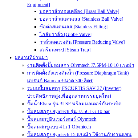
Equipment]
บอลวาล์วทองเหลือง [Brass Ball Valve]
บอลวาล์วสแตนเลส [Stainless Ball Valve]
ข้อต่อสแตนเลส [Stainless Fitting]
โกล์บวาล์ว [Globe Valve]
วาล์วลดแรงดัน [Pressure Reducing Valve]
สตรีมแทรป [Steam Trap]
ผลงานที่ผ่านมา
งานติดตั้งปั๊มลมสกรู Olymtech J7.5PM-10 10 แรงม้า
การติดตั้งถังแรงดันน้ำ (Pressure Diaphragm Tank)
แบรนด์ Bauman ขนาด 300 ลิตร
ระบบปั๊มลมสกรู FSCURTIS SAV-37 (Inverter)
ประสิทธิภาพสูงเพื่ออุตสาหกรรมยุคใหม่
ปั๊มน้ำEbara รุ่น 3LSF พร้อมมอเตอร์กันระเบิด
ปั๊มลมสกรู Olymtech รุ่น J7.5CTG 10 bar
ปั๊มลมสกรูอินเวอร์เตอร์ Olymtech
ปั๊มลมสกรูแบบ 4 in 1 Olymtech
ปั๊มลมสกรู Olymtech 15 แรงม้า ใช้งานกับงานแขน