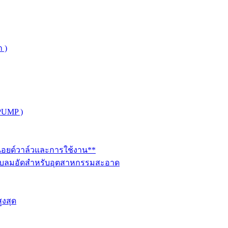
 )
PUMP )
ินอยด์วาล์วและการใช้งาน**
นระบบลมอัดสำหรับอุตสาหกรรมสะอาด
ูงสุด