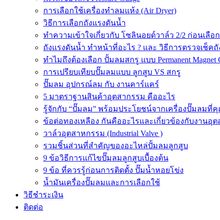
การเลือกใช้เครื่องทำลมแห้ง (Air Dryer)
วิธีการเลือกถังแรงดันน้ำ
ทำความเข้าใจเกี่ยวกับ โซลินอยด์วาล์ว 2/2 ก่อนเลือ
ถังแรงดันน้ำ ทำหน้าที่อะไร ? และ วิธีการตรวจเช็คถ
ทำไมถึงต้องเลือก ปั้มลมสกรู แบบ Permanent Magnet 
การเปรียบเทียบปั๊มลมแบบ ลูกสูบ VS สกรู
ปั๊มลม อุปกรณ์ลม กับ งานคาร์แคร์
5 มาตราฐานสินค้าอุตสากรรม คืออะไร
รู้จักกับ “ปั๊มลม” พร้อมประโยชน์จากเครื่องปั๊มลมที่
ข้อต่อทองเหลือง กันคืออะไรและเกี่ยวข้องกับงานอุ
วาล์วอุตสาหกรรม (Industrial Valve )
รวมชิ้นส่วนที่สำคัญของอะไหล่ปั้มลมลูกสูบ
9 ข้อวิธีการแก้ไขปั๊มลมลูกสูบเบื้องต้น
9 ข้อ ที่ควรรู้ก่อนการติดตั้ง ปั๊มน้ำหอยโข่ง
น้ำมันเครื่องปั๊มลมและการเลือกใช้
วิธีชำระเงิน
ติดต่อ