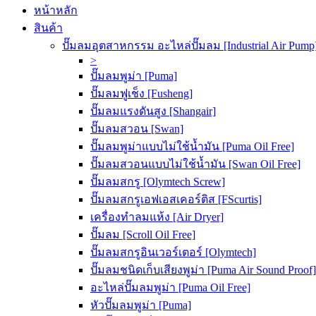
หน้าหลัก
สินค้า
ปั๊มลมอุตสาหกรรม อะไหล่ปั๊มลม [Industrial Air Pump
>
ปั๊มลมพูม่า [Puma]
ปั๊มลมฟูเช็ง [Fusheng]
ปั๊มลมแรงดันสูง [Shangair]
ปั๊มลมสวอน [Swan]
ปั๊มลมพูม่าแบบไม่ใช้น้ำมัน [Puma Oil Free]
ปั๊มลมสวอนแบบไม่ใช้น้ำมัน [Swan Oil Free]
ปั๊มลมสกรู [Olymtech Screw]
ปั๊มลมสกรูเอฟเอสเคอร์ติส [FScurtis]
เครื่องทำลมแห้ง [Air Dryer]
ปั๊มลม [Scroll Oil Free]
ปั๊มลมสกรูอินเวอร์เตอร์ [Olymtech]
ปั๊มลมชนิดเก็บเสียงพูม่า [Puma Air Sound Proof]
อะไหล่ปั๊มลมพูม่า [Puma Oil Free]
หัวปั๊มลมพูม่า [Puma]