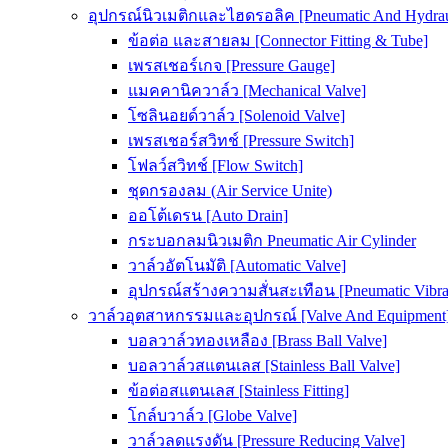
อุปกรณ์นิวเมติกและไฮดรอลิค [Pneumatic And Hydrau
ข้อต่อ และสายลม [Connector Fitting & Tube]
เพรสเชอร์เกจ [Pressure Gauge]
แมคคานิควาล์ว [Mechanical Valve]
โซลินอยด์วาล์ว [Solenoid Valve]
เพรสเชอร์สวิทช์ [Pressure Switch]
โฟลว์สวิทช์ [Flow Switch]
ชุดกรองลม (Air Service Unite)
ออโต้เดรน [Auto Drain]
กระบอกลมนิวเมติก Pneumatic Air Cylinder
วาล์วอัตโนมัติ [Automatic Valve]
อุปกรณ์สร้างความสั่นสะเทือน [Pneumatic Vibra
วาล์วอุตสาหกรรมและอุปกรณ์ [Valve And Equipment
บอลวาล์วทองเหลือง [Brass Ball Valve]
บอลวาล์วสแตนเลส [Stainless Ball Valve]
ข้อต่อสแตนเลส [Stainless Fitting]
โกล์บวาล์ว [Globe Valve]
วาล์วลดแรงดัน [Pressure Reducing Valve]