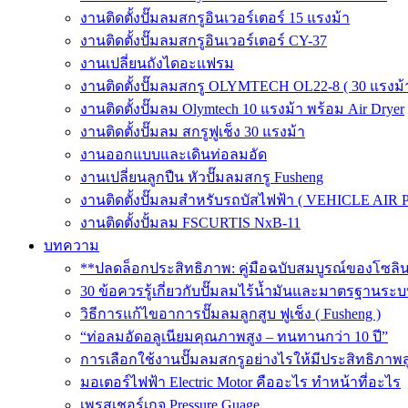
งานติดตั้งปั๊มลมสกรูอินเวอร์เตอร์ 15 แรงม้า
งานติดตั้งปั๊มลมสกรูอินเวอร์เตอร์ CY-37
งานเปลี่ยนถังไดอะแฟรม
งานติดตั้งปั๊มลมสกรู OLYMTECH OL22-8 ( 30 แรงม้า
งานติดตั้งปั๊มลม Olymtech 10 แรงม้า พร้อม Air Dryer
งานติดตั้งปั๊มลม สกรูฟูเช็ง 30 แรงม้า
งานออกแบบและเดินท่อลมอัด
งานเปลี่ยนลูกปืน หัวปั๊มลมสกรู Fusheng
งานติดตั้งปั๊มลมสำหรับรถบัสไฟฟ้า ( VEHICLE AIR 
งานติดตั้งปั้มลม FSCURTIS NxB-11
บทความ
**ปลดล็อกประสิทธิภาพ: คู่มือฉบับสมบูรณ์ของโซล
30 ข้อควรรู้เกี่ยวกับปั๊มลมไร้น้ำมันและมาตรฐา
วิธีการแก้ไขอาการปั๊มลมลูกสูบ ฟูเช็ง ( Fusheng )
“ท่อลมอัดอลูเนียมคุณภาพสูง – ทนทานกว่า 10 ปี”
การเลือกใช้งานปั๊มลมสกรูอย่างไรให้มีประสิทธิภาพส
มอเตอร์ไฟฟ้า Electric Motor คืออะไร ทำหน้าที่อะไร
เพรสเชอร์เกจ Pressure Guage