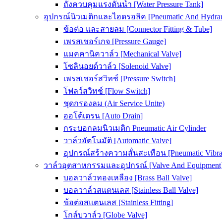
ถังควบคุมแรงดันน้ำ [Water Pressure Tank]
อุปกรณ์นิวเมติกและไฮดรอลิค [Pneumatic And Hydrau
ข้อต่อ และสายลม [Connector Fitting & Tube]
เพรสเชอร์เกจ [Pressure Gauge]
แมคคานิควาล์ว [Mechanical Valve]
โซลินอยด์วาล์ว [Solenoid Valve]
เพรสเชอร์สวิทช์ [Pressure Switch]
โฟลว์สวิทช์ [Flow Switch]
ชุดกรองลม (Air Service Unite)
ออโต้เดรน [Auto Drain]
กระบอกลมนิวเมติก Pneumatic Air Cylinder
วาล์วอัตโนมัติ [Automatic Valve]
อุปกรณ์สร้างความสั่นสะเทือน [Pneumatic Vibra
วาล์วอุตสาหกรรมและอุปกรณ์ [Valve And Equipment
บอลวาล์วทองเหลือง [Brass Ball Valve]
บอลวาล์วสแตนเลส [Stainless Ball Valve]
ข้อต่อสแตนเลส [Stainless Fitting]
โกล์บวาล์ว [Globe Valve]