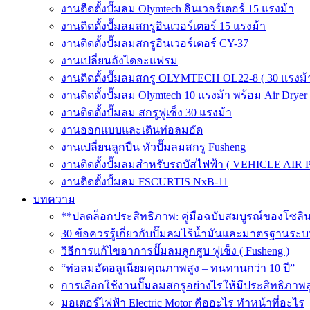
งานตืดตั้งปั๊มลม Olymtech อินเวอร์เตอร์ 15 แรงม้า
งานติดตั้งปั๊มลมสกรูอินเวอร์เตอร์ 15 แรงม้า
งานติดตั้งปั๊มลมสกรูอินเวอร์เตอร์ CY-37
งานเปลี่ยนถังไดอะแฟรม
งานติดตั้งปั๊มลมสกรู OLYMTECH OL22-8 ( 30 แรงม้า
งานติดตั้งปั๊มลม Olymtech 10 แรงม้า พร้อม Air Dryer
งานติดตั้งปั๊มลม สกรูฟูเช็ง 30 แรงม้า
งานออกแบบและเดินท่อลมอัด
งานเปลี่ยนลูกปืน หัวปั๊มลมสกรู Fusheng
งานติดตั้งปั๊มลมสำหรับรถบัสไฟฟ้า ( VEHICLE AIR 
งานติดตั้งปั้มลม FSCURTIS NxB-11
บทความ
**ปลดล็อกประสิทธิภาพ: คู่มือฉบับสมบูรณ์ของโซล
30 ข้อควรรู้เกี่ยวกับปั๊มลมไร้น้ำมันและมาตรฐา
วิธีการแก้ไขอาการปั๊มลมลูกสูบ ฟูเช็ง ( Fusheng )
“ท่อลมอัดอลูเนียมคุณภาพสูง – ทนทานกว่า 10 ปี”
การเลือกใช้งานปั๊มลมสกรูอย่างไรให้มีประสิทธิภาพส
มอเตอร์ไฟฟ้า Electric Motor คืออะไร ทำหน้าที่อะไร