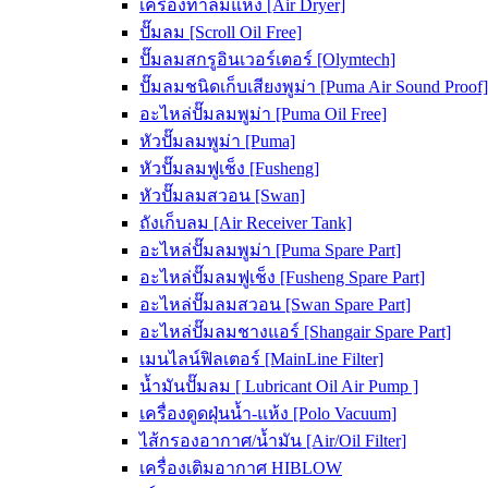
เครื่องทำลมแห้ง [Air Dryer]
ปั๊มลม [Scroll Oil Free]
ปั๊มลมสกรูอินเวอร์เตอร์ [Olymtech]
ปั๊มลมชนิดเก็บเสียงพูม่า [Puma Air Sound Proof]
อะไหล่ปั๊มลมพูม่า [Puma Oil Free]
หัวปั๊มลมพูม่า [Puma]
หัวปั๊มลมฟูเช็ง [Fusheng]
หัวปั๊มลมสวอน [Swan]
ถังเก็บลม [Air Receiver Tank]
อะไหล่ปั๊มลมพูม่า [Puma Spare Part]
อะไหล่ปั๊มลมฟูเช็ง [Fusheng Spare Part]
อะไหล่ปั๊มลมสวอน [Swan Spare Part]
อะไหล่ปั๊มลมชางแอร์ [Shangair Spare Part]
เมนไลน์ฟิลเตอร์ [MainLine Filter]
น้ำมันปั๊มลม [ Lubricant Oil Air Pump ]
เครื่องดูดฝุ่นน้ำ-แห้ง [Polo Vacuum]
ไส้กรองอากาศ/น้ำมัน [Air/Oil Filter]
เครื่องเติมอากาศ HIBLOW