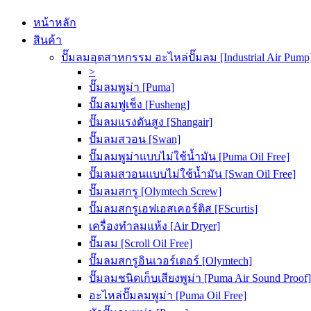
หน้าหลัก
สินค้า
ปั๊มลมอุตสาหกรรม อะไหล่ปั๊มลม [Industrial Air Pump
>
ปั๊มลมพูม่า [Puma]
ปั๊มลมฟูเช็ง [Fusheng]
ปั๊มลมแรงดันสูง [Shangair]
ปั๊มลมสวอน [Swan]
ปั๊มลมพูม่าแบบไม่ใช้น้ำมัน [Puma Oil Free]
ปั๊มลมสวอนแบบไม่ใช้น้ำมัน [Swan Oil Free]
ปั๊มลมสกรู [Olymtech Screw]
ปั๊มลมสกรูเอฟเอสเคอร์ติส [FScurtis]
เครื่องทำลมแห้ง [Air Dryer]
ปั๊มลม [Scroll Oil Free]
ปั๊มลมสกรูอินเวอร์เตอร์ [Olymtech]
ปั๊มลมชนิดเก็บเสียงพูม่า [Puma Air Sound Proof]
อะไหล่ปั๊มลมพูม่า [Puma Oil Free]