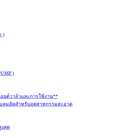
 )
PUMP )
ินอยด์วาล์วและการใช้งาน**
นระบบลมอัดสำหรับอุตสาหกรรมสะอาด
ูงสุด