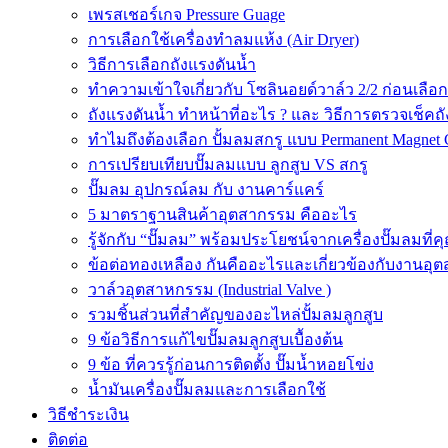
เพรสเชอร์เกจ Pressure Guage
การเลือกใช้เครื่องทำลมแห้ง (Air Dryer)
วิธีการเลือกถังแรงดันน้ำ
ทำความเข้าใจเกี่ยวกับ โซลินอยด์วาล์ว 2/2 ก่อนเลือ
ถังแรงดันน้ำ ทำหน้าที่อะไร ? และ วิธีการตรวจเช็คถ
ทำไมถึงต้องเลือก ปั้มลมสกรู แบบ Permanent Magnet 
การเปรียบเทียบปั๊มลมแบบ ลูกสูบ VS สกรู
ปั๊มลม อุปกรณ์ลม กับ งานคาร์แคร์
5 มาตราฐานสินค้าอุตสากรรม คืออะไร
รู้จักกับ “ปั๊มลม” พร้อมประโยชน์จากเครื่องปั๊มลมที่
ข้อต่อทองเหลือง กันคืออะไรและเกี่ยวข้องกับงานอุ
วาล์วอุตสาหกรรม (Industrial Valve )
รวมชิ้นส่วนที่สำคัญของอะไหล่ปั้มลมลูกสูบ
9 ข้อวิธีการแก้ไขปั๊มลมลูกสูบเบื้องต้น
9 ข้อ ที่ควรรู้ก่อนการติดตั้ง ปั๊มน้ำหอยโข่ง
น้ำมันเครื่องปั๊มลมและการเลือกใช้
วิธีชำระเงิน
ติดต่อ