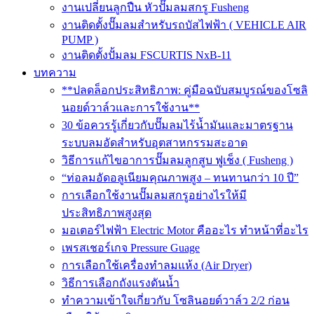
งานเปลี่ยนลูกปืน หัวปั๊มลมสกรู Fusheng
งานติดตั้งปั๊มลมสำหรับรถบัสไฟฟ้า ( VEHICLE AIR
PUMP )
งานติดตั้งปั้มลม FSCURTIS NxB-11
บทความ
**ปลดล็อกประสิทธิภาพ: คู่มือฉบับสมบูรณ์ของโซลิ
นอยด์วาล์วและการใช้งาน**
30 ข้อควรรู้เกี่ยวกับปั๊มลมไร้น้ำมันและมาตรฐาน
ระบบลมอัดสำหรับอุตสาหกรรมสะอาด
วิธีการแก้ไขอาการปั๊มลมลูกสูบ ฟูเช็ง ( Fusheng )
“ท่อลมอัดอลูเนียมคุณภาพสูง – ทนทานกว่า 10 ปี”
การเลือกใช้งานปั๊มลมสกรูอย่างไรให้มี
ประสิทธิภาพสูงสุด
มอเตอร์ไฟฟ้า Electric Motor คืออะไร ทำหน้าที่อะไร
เพรสเชอร์เกจ Pressure Guage
การเลือกใช้เครื่องทำลมแห้ง (Air Dryer)
วิธีการเลือกถังแรงดันน้ำ
ทำความเข้าใจเกี่ยวกับ โซลินอยด์วาล์ว 2/2 ก่อน