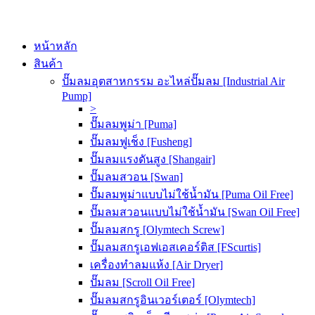
หน้าหลัก
สินค้า
ปั๊มลมอุตสาหกรรม อะไหล่ปั๊มลม [Industrial Air
Pump]
>
ปั๊มลมพูม่า [Puma]
ปั๊มลมฟูเช็ง [Fusheng]
ปั๊มลมแรงดันสูง [Shangair]
ปั๊มลมสวอน [Swan]
ปั๊มลมพูม่าแบบไม่ใช้น้ำมัน [Puma Oil Free]
ปั๊มลมสวอนแบบไม่ใช้น้ำมัน [Swan Oil Free]
ปั๊มลมสกรู [Olymtech Screw]
ปั๊มลมสกรูเอฟเอสเคอร์ติส [FScurtis]
เครื่องทำลมแห้ง [Air Dryer]
ปั๊มลม [Scroll Oil Free]
ปั๊มลมสกรูอินเวอร์เตอร์ [Olymtech]