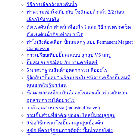
วิธีการเลือกถังแรงดันน้ำ
ทำความเข้าใจเกี่ยวกับ โซลินอยด์วาล์ว 2/2 ก่อน
เลือกใช้งานจริง
ถังแรงดันน้ำ ทำหน้าที่อะไร ? และ วิธีการตรวจเช็ค
ถังแรงดันน้ำต้องทำอย่างไร
ทำไมถึงต้องเลือก ปั้มลมสกรู แบบ Permanent Magnet
Compressor
การเปรียบเทียบปั๊มลมแบบ ลูกสูบ VS สกรู
ปั๊มลม อุปกรณ์ลม กับ งานคาร์แคร์
5 มาตราฐานสินค้าอุตสากรรม คืออะไร
รู้จักกับ “ปั๊มลม” พร้อมประโยชน์จากเครื่องปั๊มลมที่
คุณอาจไม่รู้มาก่อน
ข้อต่อทองเหลือง กันคืออะไรและเกี่ยวข้องกับงาน
อุตสาหกรรมได้อย่างไร
วาล์วอุตสาหกรรม (Industrial Valve )
รวมชิ้นส่วนที่สำคัญของอะไหล่ปั้มลมลูกสูบ
9 ข้อวิธีการแก้ไขปั๊มลมลูกสูบเบื้องต้น
9 ข้อ ที่ควรรู้ก่อนการติดตั้ง ปั๊มน้ำหอยโข่ง