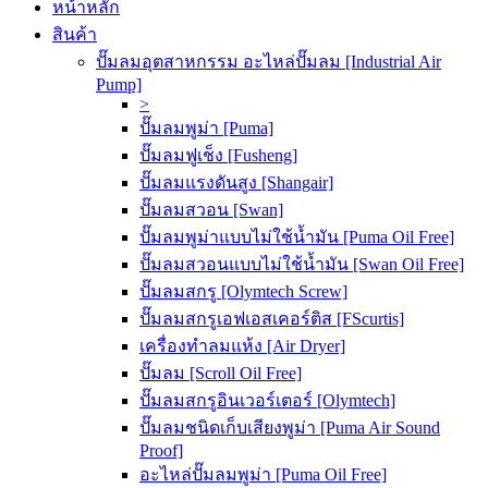
หน้าหลัก
สินค้า
ปั๊มลมอุตสาหกรรม อะไหล่ปั๊มลม [Industrial Air
Pump]
>
ปั๊มลมพูม่า [Puma]
ปั๊มลมฟูเช็ง [Fusheng]
ปั๊มลมแรงดันสูง [Shangair]
ปั๊มลมสวอน [Swan]
ปั๊มลมพูม่าแบบไม่ใช้น้ำมัน [Puma Oil Free]
ปั๊มลมสวอนแบบไม่ใช้น้ำมัน [Swan Oil Free]
ปั๊มลมสกรู [Olymtech Screw]
ปั๊มลมสกรูเอฟเอสเคอร์ติส [FScurtis]
เครื่องทำลมแห้ง [Air Dryer]
ปั๊มลม [Scroll Oil Free]
ปั๊มลมสกรูอินเวอร์เตอร์ [Olymtech]
ปั๊มลมชนิดเก็บเสียงพูม่า [Puma Air Sound
Proof]
อะไหล่ปั๊มลมพูม่า [Puma Oil Free]