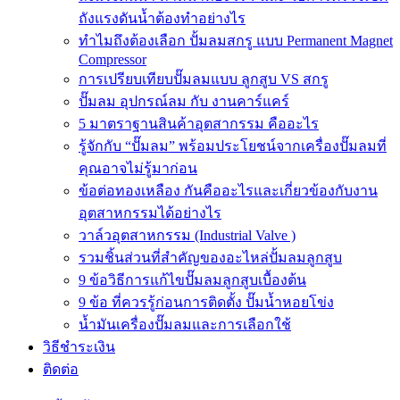
ถังแรงดันน้ำต้องทำอย่างไร
ทำไมถึงต้องเลือก ปั้มลมสกรู แบบ Permanent Magnet
Compressor
การเปรียบเทียบปั๊มลมแบบ ลูกสูบ VS สกรู
ปั๊มลม อุปกรณ์ลม กับ งานคาร์แคร์
5 มาตราฐานสินค้าอุตสากรรม คืออะไร
รู้จักกับ “ปั๊มลม” พร้อมประโยชน์จากเครื่องปั๊มลมที่
คุณอาจไม่รู้มาก่อน
ข้อต่อทองเหลือง กันคืออะไรและเกี่ยวข้องกับงาน
อุตสาหกรรมได้อย่างไร
วาล์วอุตสาหกรรม (Industrial Valve )
รวมชิ้นส่วนที่สำคัญของอะไหล่ปั้มลมลูกสูบ
9 ข้อวิธีการแก้ไขปั๊มลมลูกสูบเบื้องต้น
9 ข้อ ที่ควรรู้ก่อนการติดตั้ง ปั๊มน้ำหอยโข่ง
น้ำมันเครื่องปั๊มลมและการเลือกใช้
วิธีชำระเงิน
ติดต่อ