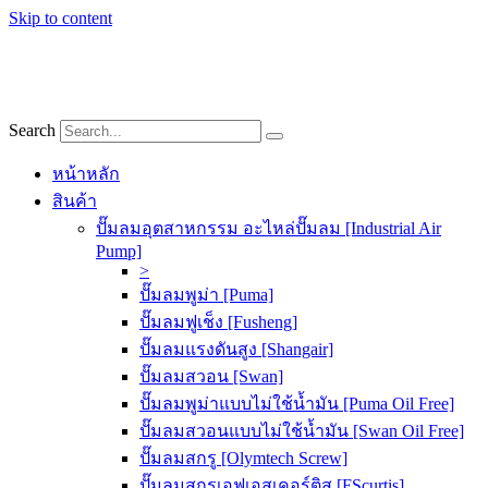
Skip to content
Search
หน้าหลัก
สินค้า
ปั๊มลมอุตสาหกรรม อะไหล่ปั๊มลม [Industrial Air
Pump]
>
ปั๊มลมพูม่า [Puma]
ปั๊มลมฟูเช็ง [Fusheng]
ปั๊มลมแรงดันสูง [Shangair]
ปั๊มลมสวอน [Swan]
ปั๊มลมพูม่าแบบไม่ใช้น้ำมัน [Puma Oil Free]
ปั๊มลมสวอนแบบไม่ใช้น้ำมัน [Swan Oil Free]
ปั๊มลมสกรู [Olymtech Screw]
ปั๊มลมสกรูเอฟเอสเคอร์ติส [FScurtis]