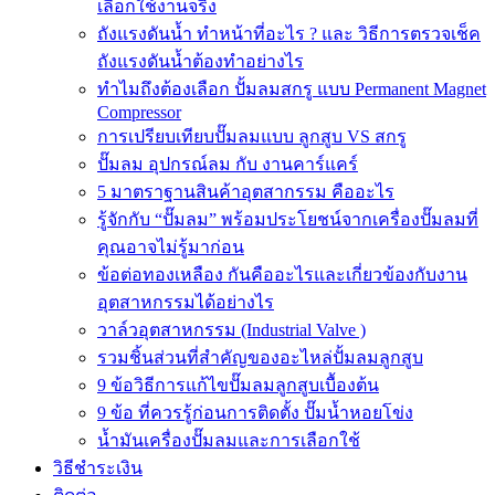
เลือกใช้งานจริง
ถังแรงดันน้ำ ทำหน้าที่อะไร ? และ วิธีการตรวจเช็ค
ถังแรงดันน้ำต้องทำอย่างไร
ทำไมถึงต้องเลือก ปั้มลมสกรู แบบ Permanent Magnet
Compressor
การเปรียบเทียบปั๊มลมแบบ ลูกสูบ VS สกรู
ปั๊มลม อุปกรณ์ลม กับ งานคาร์แคร์
5 มาตราฐานสินค้าอุตสากรรม คืออะไร
รู้จักกับ “ปั๊มลม” พร้อมประโยชน์จากเครื่องปั๊มลมที่
คุณอาจไม่รู้มาก่อน
ข้อต่อทองเหลือง กันคืออะไรและเกี่ยวข้องกับงาน
อุตสาหกรรมได้อย่างไร
วาล์วอุตสาหกรรม (Industrial Valve )
รวมชิ้นส่วนที่สำคัญของอะไหล่ปั้มลมลูกสูบ
9 ข้อวิธีการแก้ไขปั๊มลมลูกสูบเบื้องต้น
9 ข้อ ที่ควรรู้ก่อนการติดตั้ง ปั๊มน้ำหอยโข่ง
น้ำมันเครื่องปั๊มลมและการเลือกใช้
วิธีชำระเงิน