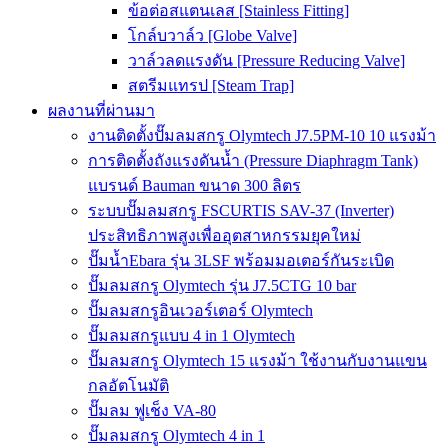
ข้อต่อสแตนเลส [Stainless Fitting]
โกล์บวาล์ว [Globe Valve]
วาล์วลดแรงดัน [Pressure Reducing Valve]
สตรีมแทรป [Steam Trap]
ผลงานที่ผ่านมา
งานติดตั้งปั๊มลมสกรู Olymtech J7.5PM-10 10 แรงม้า
การติดตั้งถังแรงดันน้ำ (Pressure Diaphragm Tank)
แบรนด์ Bauman ขนาด 300 ลิตร
ระบบปั๊มลมสกรู FSCURTIS SAV-37 (Inverter)
ประสิทธิภาพสูงเพื่ออุตสาหกรรมยุคใหม่
ปั๊มน้ำEbara รุ่น 3LSF พร้อมมอเตอร์กันระเบิด
ปั๊มลมสกรู Olymtech รุ่น J7.5CTG 10 bar
ปั๊มลมสกรูอินเวอร์เตอร์ Olymtech
ปั๊มลมสกรูแบบ 4 in 1 Olymtech
ปั๊มลมสกรู Olymtech 15 แรงม้า ใช้งานกับงานแขน
กลอัตโนมัติ
ปั๊มลม ฟูเช็ง VA-80
ปั๊มลมสกรู Olymtech 4 in 1