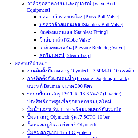
วาล์วอุตสาหกรรมและอุปกรณ์ [Valve And
Equipment]
บอลวาล์วทองเหลือง [Brass Ball Valve]
บอลวาล์วสแตนเลส [Stainless Ball Valve]
ข้อต่อสแตนเลส [Stainless Fitting]
โกล์บวาล์ว [Globe Valve]
วาล์วลดแรงดัน [Pressure Reducing Valve]
สตรีมแทรป [Steam Trap]
ผลงานที่ผ่านมา
งานติดตั้งปั๊มลมสกรู Olymtech J7.5PM-10 10 แรงม้า
การติดตั้งถังแรงดันน้ำ (Pressure Diaphragm Tank)
แบรนด์ Bauman ขนาด 300 ลิตร
ระบบปั๊มลมสกรู FSCURTIS SAV-37 (Inverter)
ประสิทธิภาพสูงเพื่ออุตสาหกรรมยุคใหม่
ปั๊มน้ำEbara รุ่น 3LSF พร้อมมอเตอร์กันระเบิด
ปั๊มลมสกรู Olymtech รุ่น J7.5CTG 10 bar
ปั๊มลมสกรูอินเวอร์เตอร์ Olymtech
ปั๊มลมสกรูแบบ 4 in 1 Olymtech