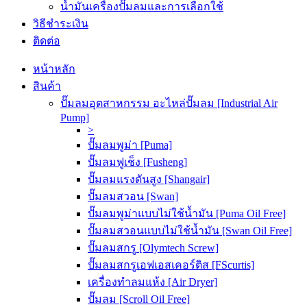
น้ำมันเครื่องปั๊มลมและการเลือกใช้
วิธีชำระเงิน
ติดต่อ
หน้าหลัก
สินค้า
ปั๊มลมอุตสาหกรรม อะไหล่ปั๊มลม [Industrial Air
Pump]
>
ปั๊มลมพูม่า [Puma]
ปั๊มลมฟูเช็ง [Fusheng]
ปั๊มลมแรงดันสูง [Shangair]
ปั๊มลมสวอน [Swan]
ปั๊มลมพูม่าแบบไม่ใช้น้ำมัน [Puma Oil Free]
ปั๊มลมสวอนแบบไม่ใช้น้ำมัน [Swan Oil Free]
ปั๊มลมสกรู [Olymtech Screw]
ปั๊มลมสกรูเอฟเอสเคอร์ติส [FScurtis]
เครื่องทำลมแห้ง [Air Dryer]
ปั๊มลม [Scroll Oil Free]