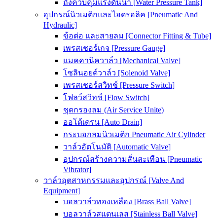
ถังควบคุมแรงดันน้ำ [Water Pressure Tank]
อุปกรณ์นิวเมติกและไฮดรอลิค [Pneumatic And
Hydraulic]
ข้อต่อ และสายลม [Connector Fitting & Tube]
เพรสเชอร์เกจ [Pressure Gauge]
แมคคานิควาล์ว [Mechanical Valve]
โซลินอยด์วาล์ว [Solenoid Valve]
เพรสเชอร์สวิทช์ [Pressure Switch]
โฟลว์สวิทช์ [Flow Switch]
ชุดกรองลม (Air Service Unite)
ออโต้เดรน [Auto Drain]
กระบอกลมนิวเมติก Pneumatic Air Cylinder
วาล์วอัตโนมัติ [Automatic Valve]
อุปกรณ์สร้างความสั่นสะเทือน [Pneumatic
Vibrator]
วาล์วอุตสาหกรรมและอุปกรณ์ [Valve And
Equipment]
บอลวาล์วทองเหลือง [Brass Ball Valve]
บอลวาล์วสแตนเลส [Stainless Ball Valve]