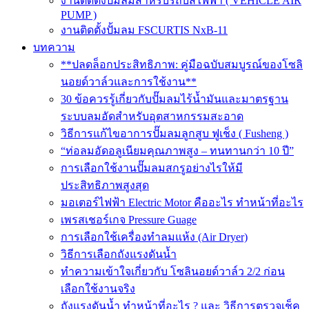
งานติดตั้งปั๊มลมสำหรับรถบัสไฟฟ้า ( VEHICLE AIR
PUMP )
งานติดตั้งปั้มลม FSCURTIS NxB-11
บทความ
**ปลดล็อกประสิทธิภาพ: คู่มือฉบับสมบูรณ์ของโซลิ
นอยด์วาล์วและการใช้งาน**
30 ข้อควรรู้เกี่ยวกับปั๊มลมไร้น้ำมันและมาตรฐาน
ระบบลมอัดสำหรับอุตสาหกรรมสะอาด
วิธีการแก้ไขอาการปั๊มลมลูกสูบ ฟูเช็ง ( Fusheng )
“ท่อลมอัดอลูเนียมคุณภาพสูง – ทนทานกว่า 10 ปี”
การเลือกใช้งานปั๊มลมสกรูอย่างไรให้มี
ประสิทธิภาพสูงสุด
มอเตอร์ไฟฟ้า Electric Motor คืออะไร ทำหน้าที่อะไร
เพรสเชอร์เกจ Pressure Guage
การเลือกใช้เครื่องทำลมแห้ง (Air Dryer)
วิธีการเลือกถังแรงดันน้ำ
ทำความเข้าใจเกี่ยวกับ โซลินอยด์วาล์ว 2/2 ก่อน
เลือกใช้งานจริง
ถังแรงดันน้ำ ทำหน้าที่อะไร ? และ วิธีการตรวจเช็ค