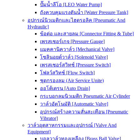
ปั๊มน้ำลีโอ [LEO Water Pump]
ถังควบคุมแรงดันน้ำ [Water Pressure Tank]
อุปกรณ์นิวเมติกและไฮดรอลิค [Pneumatic And
Hydraulic]
ข้อต่อ และสายลม [Connector Fitting & Tube]
เพรสเชอร์เกจ [Pressure Gauge]
แมคคานิควาล์ว [Mechanical Valve]
โซลินอยด์วาล์ว [Solenoid Valve]
เพรสเชอร์สวิทช์ [Pressure Switch]
โฟลว์สวิทช์ [Flow Switch]
ชุดกรองลม (Air Service Unite)
ออโต้เดรน [Auto Drain]
กระบอกลมนิวเมติก Pneumatic Air Cylinder
วาล์วอัตโนมัติ [Automatic Valve]
อุปกรณ์สร้างความสั่นสะเทือน [Pneumatic
Vibrator]
วาล์วอุตสาหกรรมและอุปกรณ์ [Valve And
Equipment]
บอลวาล์วทองเหลือง [Brass Ball Valve]