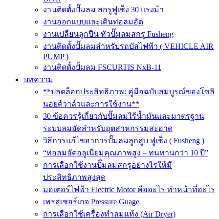
งานติดตั้งปั๊มลม สกรูฟูเช็ง 30 แรงม้า
งานออกแบบและเดินท่อลมอัด
งานเปลี่ยนลูกปืน หัวปั๊มลมสกรู Fusheng
งานติดตั้งปั๊มลมสำหรับรถบัสไฟฟ้า ( VEHICLE AIR
PUMP )
งานติดตั้งปั้มลม FSCURTIS NxB-11
บทความ
**ปลดล็อกประสิทธิภาพ: คู่มือฉบับสมบูรณ์ของโซลิ
นอยด์วาล์วและการใช้งาน**
30 ข้อควรรู้เกี่ยวกับปั๊มลมไร้น้ำมันและมาตรฐาน
ระบบลมอัดสำหรับอุตสาหกรรมสะอาด
วิธีการแก้ไขอาการปั๊มลมลูกสูบ ฟูเช็ง ( Fusheng )
“ท่อลมอัดอลูเนียมคุณภาพสูง – ทนทานกว่า 10 ปี”
การเลือกใช้งานปั๊มลมสกรูอย่างไรให้มี
ประสิทธิภาพสูงสุด
มอเตอร์ไฟฟ้า Electric Motor คืออะไร ทำหน้าที่อะไร
เพรสเชอร์เกจ Pressure Guage
การเลือกใช้เครื่องทำลมแห้ง (Air Dryer)