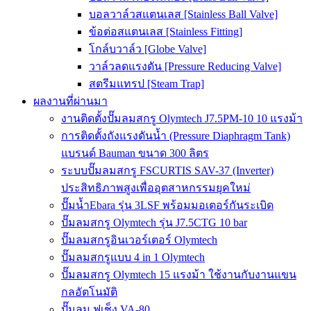
บอลวาล์วสแตนเลส [Stainless Ball Valve]
ข้อต่อสแตนเลส [Stainless Fitting]
โกล์บวาล์ว [Globe Valve]
วาล์วลดแรงดัน [Pressure Reducing Valve]
สตรีมแทรป [Steam Trap]
ผลงานที่ผ่านมา
งานติดตั้งปั๊มลมสกรู Olymtech J7.5PM-10 10 แรงม้า
การติดตั้งถังแรงดันน้ำ (Pressure Diaphragm Tank)
แบรนด์ Bauman ขนาด 300 ลิตร
ระบบปั๊มลมสกรู FSCURTIS SAV-37 (Inverter)
ประสิทธิภาพสูงเพื่ออุตสาหกรรมยุคใหม่
ปั๊มน้ำEbara รุ่น 3LSF พร้อมมอเตอร์กันระเบิด
ปั๊มลมสกรู Olymtech รุ่น J7.5CTG 10 bar
ปั๊มลมสกรูอินเวอร์เตอร์ Olymtech
ปั๊มลมสกรูแบบ 4 in 1 Olymtech
ปั๊มลมสกรู Olymtech 15 แรงม้า ใช้งานกับงานแขน
กลอัตโนมัติ
ปั๊มลม ฟูเช็ง VA-80