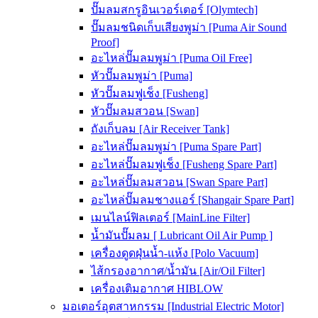
ปั๊มลมสกรูอินเวอร์เตอร์ [Olymtech]
ปั๊มลมชนิดเก็บเสียงพูม่า [Puma Air Sound
Proof]
อะไหล่ปั๊มลมพูม่า [Puma Oil Free]
หัวปั๊มลมพูม่า [Puma]
หัวปั๊มลมฟูเช็ง [Fusheng]
หัวปั๊มลมสวอน [Swan]
ถังเก็บลม [Air Receiver Tank]
อะไหล่ปั๊มลมพูม่า [Puma Spare Part]
อะไหล่ปั๊มลมฟูเช็ง [Fusheng Spare Part]
อะไหล่ปั๊มลมสวอน [Swan Spare Part]
อะไหล่ปั๊มลมชางแอร์ [Shangair Spare Part]
เมนไลน์ฟิลเตอร์ [MainLine Filter]
น้ำมันปั๊มลม [ Lubricant Oil Air Pump ]
เครื่องดูดฝุ่นน้ำ-แห้ง [Polo Vacuum]
ไส้กรองอากาศ/น้ำมัน [Air/Oil Filter]
เครื่องเติมอากาศ HIBLOW
มอเตอร์อุตสาหกรรม [Industrial Electric Motor]