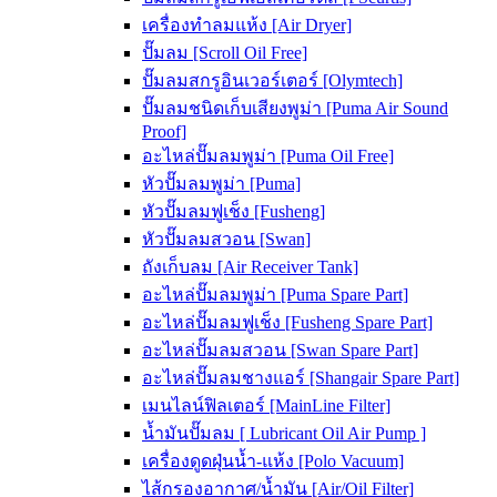
เครื่องทำลมแห้ง [Air Dryer]
ปั๊มลม [Scroll Oil Free]
ปั๊มลมสกรูอินเวอร์เตอร์ [Olymtech]
ปั๊มลมชนิดเก็บเสียงพูม่า [Puma Air Sound
Proof]
อะไหล่ปั๊มลมพูม่า [Puma Oil Free]
หัวปั๊มลมพูม่า [Puma]
หัวปั๊มลมฟูเช็ง [Fusheng]
หัวปั๊มลมสวอน [Swan]
ถังเก็บลม [Air Receiver Tank]
อะไหล่ปั๊มลมพูม่า [Puma Spare Part]
อะไหล่ปั๊มลมฟูเช็ง [Fusheng Spare Part]
อะไหล่ปั๊มลมสวอน [Swan Spare Part]
อะไหล่ปั๊มลมชางแอร์ [Shangair Spare Part]
เมนไลน์ฟิลเตอร์ [MainLine Filter]
น้ำมันปั๊มลม [ Lubricant Oil Air Pump ]
เครื่องดูดฝุ่นน้ำ-แห้ง [Polo Vacuum]
ไส้กรองอากาศ/น้ำมัน [Air/Oil Filter]