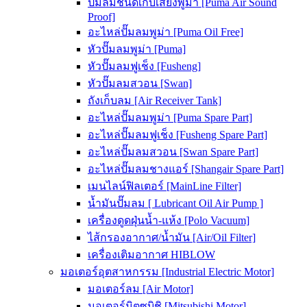
ปั๊มลมชนิดเก็บเสียงพูม่า [Puma Air Sound
Proof]
อะไหล่ปั๊มลมพูม่า [Puma Oil Free]
หัวปั๊มลมพูม่า [Puma]
หัวปั๊มลมฟูเช็ง [Fusheng]
หัวปั๊มลมสวอน [Swan]
ถังเก็บลม [Air Receiver Tank]
อะไหล่ปั๊มลมพูม่า [Puma Spare Part]
อะไหล่ปั๊มลมฟูเช็ง [Fusheng Spare Part]
อะไหล่ปั๊มลมสวอน [Swan Spare Part]
อะไหล่ปั๊มลมชางแอร์ [Shangair Spare Part]
เมนไลน์ฟิลเตอร์ [MainLine Filter]
น้ำมันปั๊มลม [ Lubricant Oil Air Pump ]
เครื่องดูดฝุ่นน้ำ-แห้ง [Polo Vacuum]
ไส้กรองอากาศ/น้ำมัน [Air/Oil Filter]
เครื่องเติมอากาศ HIBLOW
มอเตอร์อุตสาหกรรม [Industrial Electric Motor]
มอเตอร์ลม [Air Motor]
มอเตอร์มิตซูบิชิ [Mitsubishi Motor]