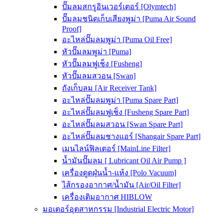
ปั๊มลมสกรูอินเวอร์เตอร์ [Olymtech]
ปั๊มลมชนิดเก็บเสียงพูม่า [Puma Air Sound
Proof]
อะไหล่ปั๊มลมพูม่า [Puma Oil Free]
หัวปั๊มลมพูม่า [Puma]
หัวปั๊มลมฟูเช็ง [Fusheng]
หัวปั๊มลมสวอน [Swan]
ถังเก็บลม [Air Receiver Tank]
อะไหล่ปั๊มลมพูม่า [Puma Spare Part]
อะไหล่ปั๊มลมฟูเช็ง [Fusheng Spare Part]
อะไหล่ปั๊มลมสวอน [Swan Spare Part]
อะไหล่ปั๊มลมชางแอร์ [Shangair Spare Part]
เมนไลน์ฟิลเตอร์ [MainLine Filter]
น้ำมันปั๊มลม [ Lubricant Oil Air Pump ]
เครื่องดูดฝุ่นน้ำ-แห้ง [Polo Vacuum]
ไส้กรองอากาศ/น้ำมัน [Air/Oil Filter]
เครื่องเติมอากาศ HIBLOW
มอเตอร์อุตสาหกรรม [Industrial Electric Motor]