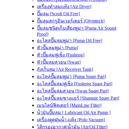
เครื่องทำลมแห้ง [Air Dryer]
ปั๊มลม [Scroll Oil Free]
ปั๊มลมสกรูอินเวอร์เตอร์ [Olymtech]
ปั๊มลมชนิดเก็บเสียงพูม่า [Puma Air Sound
Proof]
อะไหล่ปั๊มลมพูม่า [Puma Oil Free]
หัวปั๊มลมพูม่า [Puma]
หัวปั๊มลมฟูเช็ง [Fusheng]
หัวปั๊มลมสวอน [Swan]
ถังเก็บลม [Air Receiver Tank]
อะไหล่ปั๊มลมพูม่า [Puma Spare Part]
อะไหล่ปั๊มลมฟูเช็ง [Fusheng Spare Part]
อะไหล่ปั๊มลมสวอน [Swan Spare Part]
อะไหล่ปั๊มลมชางแอร์ [Shangair Spare Part]
เมนไลน์ฟิลเตอร์ [MainLine Filter]
น้ำมันปั๊มลม [ Lubricant Oil Air Pump ]
เครื่องดูดฝุ่นน้ำ-แห้ง [Polo Vacuum]
ไส้กรองอากาศ/น้ำมัน [Air/Oil Filter]