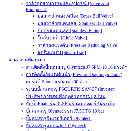
วาล์วอุตสาหกรรมและอุปกรณ์ [Valve And
Equipment]
บอลวาล์วทองเหลือง [Brass Ball Valve]
บอลวาล์วสแตนเลส [Stainless Ball Valve]
ข้อต่อสแตนเลส [Stainless Fitting]
โกล์บวาล์ว [Globe Valve]
วาล์วลดแรงดัน [Pressure Reducing Valve]
สตรีมแทรป [Steam Trap]
ผลงานที่ผ่านมา
งานติดตั้งปั๊มลมสกรู Olymtech J7.5PM-10 10 แรงม้า
การติดตั้งถังแรงดันน้ำ (Pressure Diaphragm Tank)
แบรนด์ Bauman ขนาด 300 ลิตร
ระบบปั๊มลมสกรู FSCURTIS SAV-37 (Inverter)
ประสิทธิภาพสูงเพื่ออุตสาหกรรมยุคใหม่
ปั๊มน้ำEbara รุ่น 3LSF พร้อมมอเตอร์กันระเบิด
ปั๊มลมสกรู Olymtech รุ่น J7.5CTG 10 bar
ปั๊มลมสกรูอินเวอร์เตอร์ Olymtech
ปั๊มลมสกรูแบบ 4 in 1 Olymtech