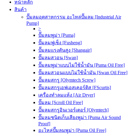
หน้าหลัก
สินค้า
ปั๊มลมอุตสาหกรรม อะไหล่ปั๊มลม [Industrial Air
Pump]
>
ปั๊มลมพูม่า [Puma]
ปั๊มลมฟูเช็ง [Fusheng]
ปั๊มลมแรงดันสูง [Shangair]
ปั๊มลมสวอน [Swan]
ปั๊มลมพูม่าแบบไม่ใช้น้ำมัน [Puma Oil Free]
ปั๊มลมสวอนแบบไม่ใช้น้ำมัน [Swan Oil Free]
ปั๊มลมสกรู [Olymtech Screw]
ปั๊มลมสกรูเอฟเอสเคอร์ติส [FScurtis]
เครื่องทำลมแห้ง [Air Dryer]
ปั๊มลม [Scroll Oil Free]
ปั๊มลมสกรูอินเวอร์เตอร์ [Olymtech]
ปั๊มลมชนิดเก็บเสียงพูม่า [Puma Air Sound
Proof]
อะไหล่ปั๊มลมพูม่า [Puma Oil Free]