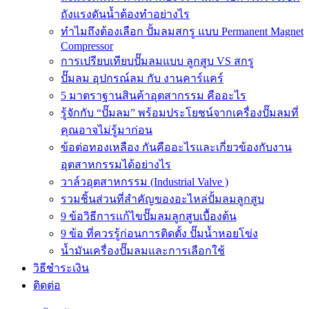
ถังแรงดันน้ำต้องทำอย่างไร
ทำไมถึงต้องเลือก ปั้มลมสกรู แบบ Permanent Magnet
Compressor
การเปรียบเทียบปั๊มลมแบบ ลูกสูบ VS สกรู
ปั๊มลม อุปกรณ์ลม กับ งานคาร์แคร์
5 มาตราฐานสินค้าอุตสากรรม คืออะไร
รู้จักกับ “ปั๊มลม” พร้อมประโยชน์จากเครื่องปั๊มลมที่
คุณอาจไม่รู้มาก่อน
ข้อต่อทองเหลือง กันคืออะไรและเกี่ยวข้องกับงาน
อุตสาหกรรมได้อย่างไร
วาล์วอุตสาหกรรม (Industrial Valve )
รวมชิ้นส่วนที่สำคัญของอะไหล่ปั้มลมลูกสูบ
9 ข้อวิธีการแก้ไขปั๊มลมลูกสูบเบื้องต้น
9 ข้อ ที่ควรรู้ก่อนการติดตั้ง ปั๊มน้ำหอยโข่ง
น้ำมันเครื่องปั๊มลมและการเลือกใช้
วิธีชำระเงิน
ติดต่อ