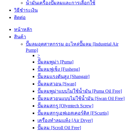
น้ำมันเครื่องปั๊มลมและการเลือกใช้
วิธีชำระเงิน
ติดต่อ
หน้าหลัก
สินค้า
ปั๊มลมอุตสาหกรรม อะไหล่ปั๊มลม [Industrial Air
Pump]
>
ปั๊มลมพูม่า [Puma]
ปั๊มลมฟูเช็ง [Fusheng]
ปั๊มลมแรงดันสูง [Shangair]
ปั๊มลมสวอน [Swan]
ปั๊มลมพูม่าแบบไม่ใช้น้ำมัน [Puma Oil Free]
ปั๊มลมสวอนแบบไม่ใช้น้ำมัน [Swan Oil Free]
ปั๊มลมสกรู [Olymtech Screw]
ปั๊มลมสกรูเอฟเอสเคอร์ติส [FScurtis]
เครื่องทำลมแห้ง [Air Dryer]
ปั๊มลม [Scroll Oil Free]