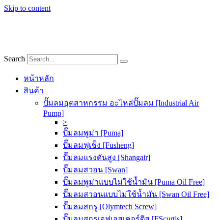
Skip to content
Search
หน้าหลัก
สินค้า
ปั๊มลมอุตสาหกรรม อะไหล่ปั๊มลม [Industrial Air
Pump]
>
ปั๊มลมพูม่า [Puma]
ปั๊มลมฟูเช็ง [Fusheng]
ปั๊มลมแรงดันสูง [Shangair]
ปั๊มลมสวอน [Swan]
ปั๊มลมพูม่าแบบไม่ใช้น้ำมัน [Puma Oil Free]
ปั๊มลมสวอนแบบไม่ใช้น้ำมัน [Swan Oil Free]
ปั๊มลมสกรู [Olymtech Screw]
ปั๊มลมสกรูเอฟเอสเคอร์ติส [FScurtis]