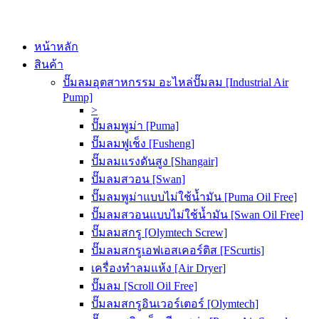
หน้าหลัก
สินค้า
ปั๊มลมอุตสาหกรรม อะไหล่ปั๊มลม [Industrial Air
Pump]
>
ปั๊มลมพูม่า [Puma]
ปั๊มลมฟูเช็ง [Fusheng]
ปั๊มลมแรงดันสูง [Shangair]
ปั๊มลมสวอน [Swan]
ปั๊มลมพูม่าแบบไม่ใช้น้ำมัน [Puma Oil Free]
ปั๊มลมสวอนแบบไม่ใช้น้ำมัน [Swan Oil Free]
ปั๊มลมสกรู [Olymtech Screw]
ปั๊มลมสกรูเอฟเอสเคอร์ติส [FScurtis]
เครื่องทำลมแห้ง [Air Dryer]
ปั๊มลม [Scroll Oil Free]
ปั๊มลมสกรูอินเวอร์เตอร์ [Olymtech]