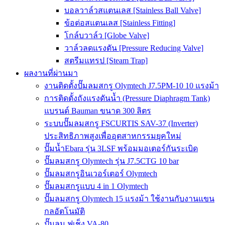
บอลวาล์วสแตนเลส [Stainless Ball Valve]
ข้อต่อสแตนเลส [Stainless Fitting]
โกล์บวาล์ว [Globe Valve]
วาล์วลดแรงดัน [Pressure Reducing Valve]
สตรีมแทรป [Steam Trap]
ผลงานที่ผ่านมา
งานติดตั้งปั๊มลมสกรู Olymtech J7.5PM-10 10 แรงม้า
การติดตั้งถังแรงดันน้ำ (Pressure Diaphragm Tank)
แบรนด์ Bauman ขนาด 300 ลิตร
ระบบปั๊มลมสกรู FSCURTIS SAV-37 (Inverter)
ประสิทธิภาพสูงเพื่ออุตสาหกรรมยุคใหม่
ปั๊มน้ำEbara รุ่น 3LSF พร้อมมอเตอร์กันระเบิด
ปั๊มลมสกรู Olymtech รุ่น J7.5CTG 10 bar
ปั๊มลมสกรูอินเวอร์เตอร์ Olymtech
ปั๊มลมสกรูแบบ 4 in 1 Olymtech
ปั๊มลมสกรู Olymtech 15 แรงม้า ใช้งานกับงานแขน
กลอัตโนมัติ
ปั๊มลม ฟูเช็ง VA-80