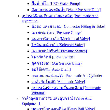
ปั๊มน้ำลีโอ [LEO Water Pump]
ถังควบคุมแรงดันน้ำ [Water Pressure Tank]
อุปกรณ์นิวเมติกและไฮดรอลิค [Pneumatic And
Hydraulic]
ข้อต่อ และสายลม [Connector Fitting & Tube]
เพรสเชอร์เกจ [Pressure Gauge]
แมคคานิควาล์ว [Mechanical Valve]
โซลินอยด์วาล์ว [Solenoid Valve]
เพรสเชอร์สวิทช์ [Pressure Switch]
โฟลว์สวิทช์ [Flow Switch]
ชุดกรองลม (Air Service Unite)
ออโต้เดรน [Auto Drain]
กระบอกลมนิวเมติก Pneumatic Air Cylinder
วาล์วอัตโนมัติ [Automatic Valve]
อุปกรณ์สร้างความสั่นสะเทือน [Pneumatic
Vibrator]
วาล์วอุตสาหกรรมและอุปกรณ์ [Valve And
Equipment]
บอลวาล์วทองเหลือง [Brass Ball Valve]