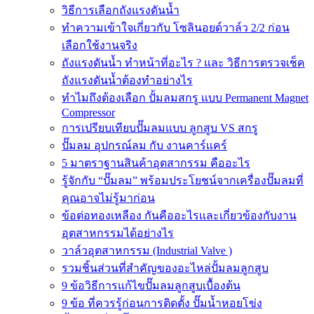
วิธีการเลือกถังแรงดันน้ำ
ทำความเข้าใจเกี่ยวกับ โซลินอยด์วาล์ว 2/2 ก่อน
เลือกใช้งานจริง
ถังแรงดันน้ำ ทำหน้าที่อะไร ? และ วิธีการตรวจเช็ค
ถังแรงดันน้ำต้องทำอย่างไร
ทำไมถึงต้องเลือก ปั้มลมสกรู แบบ Permanent Magnet
Compressor
การเปรียบเทียบปั๊มลมแบบ ลูกสูบ VS สกรู
ปั๊มลม อุปกรณ์ลม กับ งานคาร์แคร์
5 มาตราฐานสินค้าอุตสากรรม คืออะไร
รู้จักกับ “ปั๊มลม” พร้อมประโยชน์จากเครื่องปั๊มลมที่
คุณอาจไม่รู้มาก่อน
ข้อต่อทองเหลือง กันคืออะไรและเกี่ยวข้องกับงาน
อุตสาหกรรมได้อย่างไร
วาล์วอุตสาหกรรม (Industrial Valve )
รวมชิ้นส่วนที่สำคัญของอะไหล่ปั้มลมลูกสูบ
9 ข้อวิธีการแก้ไขปั๊มลมลูกสูบเบื้องต้น
9 ข้อ ที่ควรรู้ก่อนการติดตั้ง ปั๊มน้ำหอยโข่ง