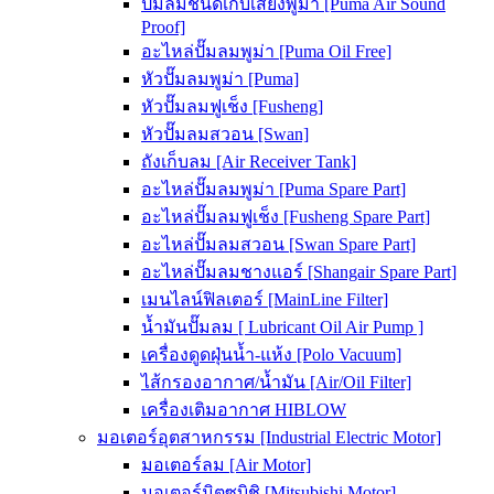
ปั๊มลมชนิดเก็บเสียงพูม่า [Puma Air Sound
Proof]
อะไหล่ปั๊มลมพูม่า [Puma Oil Free]
หัวปั๊มลมพูม่า [Puma]
หัวปั๊มลมฟูเช็ง [Fusheng]
หัวปั๊มลมสวอน [Swan]
ถังเก็บลม [Air Receiver Tank]
อะไหล่ปั๊มลมพูม่า [Puma Spare Part]
อะไหล่ปั๊มลมฟูเช็ง [Fusheng Spare Part]
อะไหล่ปั๊มลมสวอน [Swan Spare Part]
อะไหล่ปั๊มลมชางแอร์ [Shangair Spare Part]
เมนไลน์ฟิลเตอร์ [MainLine Filter]
น้ำมันปั๊มลม [ Lubricant Oil Air Pump ]
เครื่องดูดฝุ่นน้ำ-แห้ง [Polo Vacuum]
ไส้กรองอากาศ/น้ำมัน [Air/Oil Filter]
เครื่องเติมอากาศ HIBLOW
มอเตอร์อุตสาหกรรม [Industrial Electric Motor]
มอเตอร์ลม [Air Motor]
มอเตอร์มิตซูบิชิ [Mitsubishi Motor]