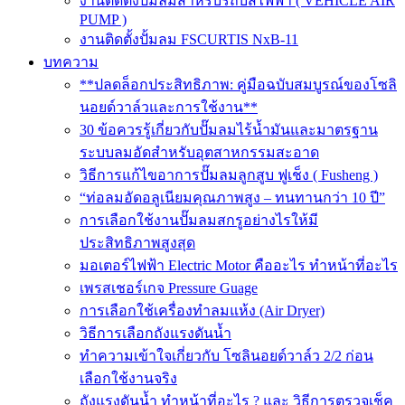
งานติดตั้งปั๊มลมสำหรับรถบัสไฟฟ้า ( VEHICLE AIR
PUMP )
งานติดตั้งปั้มลม FSCURTIS NxB-11
บทความ
**ปลดล็อกประสิทธิภาพ: คู่มือฉบับสมบูรณ์ของโซลิ
นอยด์วาล์วและการใช้งาน**
30 ข้อควรรู้เกี่ยวกับปั๊มลมไร้น้ำมันและมาตรฐาน
ระบบลมอัดสำหรับอุตสาหกรรมสะอาด
วิธีการแก้ไขอาการปั๊มลมลูกสูบ ฟูเช็ง ( Fusheng )
“ท่อลมอัดอลูเนียมคุณภาพสูง – ทนทานกว่า 10 ปี”
การเลือกใช้งานปั๊มลมสกรูอย่างไรให้มี
ประสิทธิภาพสูงสุด
มอเตอร์ไฟฟ้า Electric Motor คืออะไร ทำหน้าที่อะไร
เพรสเชอร์เกจ Pressure Guage
การเลือกใช้เครื่องทำลมแห้ง (Air Dryer)
วิธีการเลือกถังแรงดันน้ำ
ทำความเข้าใจเกี่ยวกับ โซลินอยด์วาล์ว 2/2 ก่อน
เลือกใช้งานจริง
ถังแรงดันน้ำ ทำหน้าที่อะไร ? และ วิธีการตรวจเช็ค