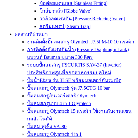
ข้อต่อสแตนเลส [Stainless Fitting]
โกล์บวาล์ว [Globe Valve]
วาล์วลดแรงดัน [Pressure Reducing Valve]
สตรีมแทรป [Steam Trap]
ผลงานที่ผ่านมา
งานติดตั้งปั๊มลมสกรู Olymtech J7.5PM-10 10 แรงม้า
การติดตั้งถังแรงดันน้ำ (Pressure Diaphragm Tank)
แบรนด์ Bauman ขนาด 300 ลิตร
ระบบปั๊มลมสกรู FSCURTIS SAV-37 (Inverter)
ประสิทธิภาพสูงเพื่ออุตสาหกรรมยุคใหม่
ปั๊มน้ำEbara รุ่น 3LSF พร้อมมอเตอร์กันระเบิด
ปั๊มลมสกรู Olymtech รุ่น J7.5CTG 10 bar
ปั๊มลมสกรูอินเวอร์เตอร์ Olymtech
ปั๊มลมสกรูแบบ 4 in 1 Olymtech
ปั๊มลมสกรู Olymtech 15 แรงม้า ใช้งานกับงานแขน
กลอัตโนมัติ
ปั๊มลม ฟูเช็ง VA-80
ปั๊มลมสกรู Olymtech 4 in 1