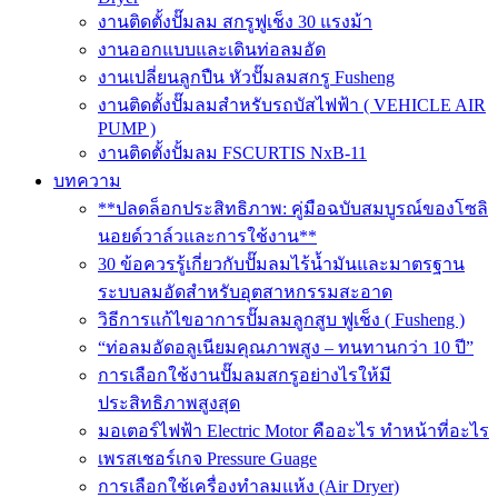
งานติดตั้งปั๊มลม สกรูฟูเช็ง 30 แรงม้า
งานออกแบบและเดินท่อลมอัด
งานเปลี่ยนลูกปืน หัวปั๊มลมสกรู Fusheng
งานติดตั้งปั๊มลมสำหรับรถบัสไฟฟ้า ( VEHICLE AIR
PUMP )
งานติดตั้งปั้มลม FSCURTIS NxB-11
บทความ
**ปลดล็อกประสิทธิภาพ: คู่มือฉบับสมบูรณ์ของโซลิ
นอยด์วาล์วและการใช้งาน**
30 ข้อควรรู้เกี่ยวกับปั๊มลมไร้น้ำมันและมาตรฐาน
ระบบลมอัดสำหรับอุตสาหกรรมสะอาด
วิธีการแก้ไขอาการปั๊มลมลูกสูบ ฟูเช็ง ( Fusheng )
“ท่อลมอัดอลูเนียมคุณภาพสูง – ทนทานกว่า 10 ปี”
การเลือกใช้งานปั๊มลมสกรูอย่างไรให้มี
ประสิทธิภาพสูงสุด
มอเตอร์ไฟฟ้า Electric Motor คืออะไร ทำหน้าที่อะไร
เพรสเชอร์เกจ Pressure Guage
การเลือกใช้เครื่องทำลมแห้ง (Air Dryer)