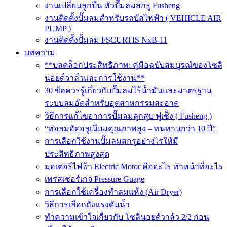
งานเปลี่ยนลูกปืน หัวปั๊มลมสกรู Fusheng
งานติดตั้งปั๊มลมสำหรับรถบัสไฟฟ้า ( VEHICLE AIR
PUMP )
งานติดตั้งปั้มลม FSCURTIS NxB-11
บทความ
**ปลดล็อกประสิทธิภาพ: คู่มือฉบับสมบูรณ์ของโซลิ
นอยด์วาล์วและการใช้งาน**
30 ข้อควรรู้เกี่ยวกับปั๊มลมไร้น้ำมันและมาตรฐาน
ระบบลมอัดสำหรับอุตสาหกรรมสะอาด
วิธีการแก้ไขอาการปั๊มลมลูกสูบ ฟูเช็ง ( Fusheng )
“ท่อลมอัดอลูเนียมคุณภาพสูง – ทนทานกว่า 10 ปี”
การเลือกใช้งานปั๊มลมสกรูอย่างไรให้มี
ประสิทธิภาพสูงสุด
มอเตอร์ไฟฟ้า Electric Motor คืออะไร ทำหน้าที่อะไร
เพรสเชอร์เกจ Pressure Guage
การเลือกใช้เครื่องทำลมแห้ง (Air Dryer)
วิธีการเลือกถังแรงดันน้ำ
ทำความเข้าใจเกี่ยวกับ โซลินอยด์วาล์ว 2/2 ก่อน