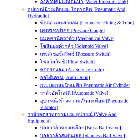
ถังควบคุมแรงดันน้ำ [Water Pressure Tank]
อุปกรณ์นิวเมติกและไฮดรอลิค [Pneumatic And
Hydraulic]
ข้อต่อ และสายลม [Connector Fitting & Tube]
เพรสเชอร์เกจ [Pressure Gauge]
แมคคานิควาล์ว [Mechanical Valve]
โซลินอยด์วาล์ว [Solenoid Valve]
เพรสเชอร์สวิทช์ [Pressure Switch]
โฟลว์สวิทช์ [Flow Switch]
ชุดกรองลม (Air Service Unite)
ออโต้เดรน [Auto Drain]
กระบอกลมนิวเมติก Pneumatic Air Cylinder
วาล์วอัตโนมัติ [Automatic Valve]
อุปกรณ์สร้างความสั่นสะเทือน [Pneumatic
Vibrator]
วาล์วอุตสาหกรรมและอุปกรณ์ [Valve And
Equipment]
บอลวาล์วทองเหลือง [Brass Ball Valve]
บอลวาล์วสแตนเลส [Stainless Ball Valve]