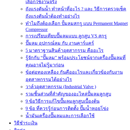
เลือกใช้งานจริง
ถังแรงดันน้ำ ทำหน้าที่อะไร ? และ วิธีการตรวจเช็ค
ถังแรงดันน้ำต้องทำอย่างไร
ทำไมถึงต้องเลือก ปั้มลมสกรู แบบ Permanent Magnet
Compressor
การเปรียบเทียบปั๊มลมแบบ ลูกสูบ VS สกรู
ปั๊มลม อุปกรณ์ลม กับ งานคาร์แคร์
5 มาตราฐานสินค้าอุตสากรรม คืออะไร
รู้จักกับ “ปั๊มลม” พร้อมประโยชน์จากเครื่องปั๊มลมที่
คุณอาจไม่รู้มาก่อน
ข้อต่อทองเหลือง กันคืออะไรและเกี่ยวข้องกับงาน
อุตสาหกรรมได้อย่างไร
วาล์วอุตสาหกรรม (Industrial Valve )
รวมชิ้นส่วนที่สำคัญของอะไหล่ปั้มลมลูกสูบ
9 ข้อวิธีการแก้ไขปั๊มลมลูกสูบเบื้องต้น
9 ข้อ ที่ควรรู้ก่อนการติดตั้ง ปั๊มน้ำหอยโข่ง
น้ำมันเครื่องปั๊มลมและการเลือกใช้
วิธีชำระเงิน