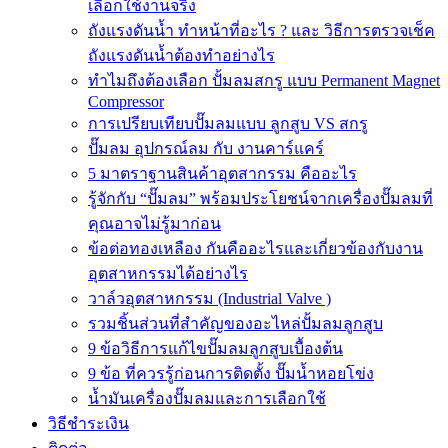
เลือกใช้งานจริง
ถังแรงดันน้ำ ทำหน้าที่อะไร ? และ วิธีการตรวจเช็ค
ถังแรงดันน้ำต้องทำอย่างไร
ทำไมถึงต้องเลือก ปั้มลมสกรู แบบ Permanent Magnet
Compressor
การเปรียบเทียบปั๊มลมแบบ ลูกสูบ VS สกรู
ปั๊มลม อุปกรณ์ลม กับ งานคาร์แคร์
5 มาตราฐานสินค้าอุตสากรรม คืออะไร
รู้จักกับ “ปั๊มลม” พร้อมประโยชน์จากเครื่องปั๊มลมที่
คุณอาจไม่รู้มาก่อน
ข้อต่อทองเหลือง กันคืออะไรและเกี่ยวข้องกับงาน
อุตสาหกรรมได้อย่างไร
วาล์วอุตสาหกรรม (Industrial Valve )
รวมชิ้นส่วนที่สำคัญของอะไหล่ปั้มลมลูกสูบ
9 ข้อวิธีการแก้ไขปั๊มลมลูกสูบเบื้องต้น
9 ข้อ ที่ควรรู้ก่อนการติดตั้ง ปั๊มน้ำหอยโข่ง
น้ำมันเครื่องปั๊มลมและการเลือกใช้
วิธีชำระเงิน