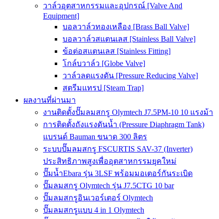
วาล์วอุตสาหกรรมและอุปกรณ์ [Valve And
Equipment]
บอลวาล์วทองเหลือง [Brass Ball Valve]
บอลวาล์วสแตนเลส [Stainless Ball Valve]
ข้อต่อสแตนเลส [Stainless Fitting]
โกล์บวาล์ว [Globe Valve]
วาล์วลดแรงดัน [Pressure Reducing Valve]
สตรีมแทรป [Steam Trap]
ผลงานที่ผ่านมา
งานติดตั้งปั๊มลมสกรู Olymtech J7.5PM-10 10 แรงม้า
การติดตั้งถังแรงดันน้ำ (Pressure Diaphragm Tank)
แบรนด์ Bauman ขนาด 300 ลิตร
ระบบปั๊มลมสกรู FSCURTIS SAV-37 (Inverter)
ประสิทธิภาพสูงเพื่ออุตสาหกรรมยุคใหม่
ปั๊มน้ำEbara รุ่น 3LSF พร้อมมอเตอร์กันระเบิด
ปั๊มลมสกรู Olymtech รุ่น J7.5CTG 10 bar
ปั๊มลมสกรูอินเวอร์เตอร์ Olymtech
ปั๊มลมสกรูแบบ 4 in 1 Olymtech