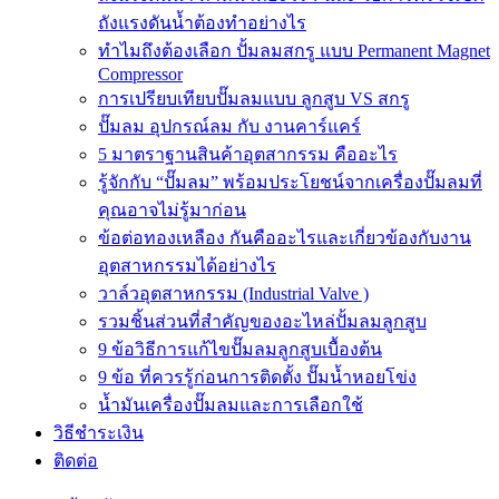
ถังแรงดันน้ำต้องทำอย่างไร
ทำไมถึงต้องเลือก ปั้มลมสกรู แบบ Permanent Magnet
Compressor
การเปรียบเทียบปั๊มลมแบบ ลูกสูบ VS สกรู
ปั๊มลม อุปกรณ์ลม กับ งานคาร์แคร์
5 มาตราฐานสินค้าอุตสากรรม คืออะไร
รู้จักกับ “ปั๊มลม” พร้อมประโยชน์จากเครื่องปั๊มลมที่
คุณอาจไม่รู้มาก่อน
ข้อต่อทองเหลือง กันคืออะไรและเกี่ยวข้องกับงาน
อุตสาหกรรมได้อย่างไร
วาล์วอุตสาหกรรม (Industrial Valve )
รวมชิ้นส่วนที่สำคัญของอะไหล่ปั้มลมลูกสูบ
9 ข้อวิธีการแก้ไขปั๊มลมลูกสูบเบื้องต้น
9 ข้อ ที่ควรรู้ก่อนการติดตั้ง ปั๊มน้ำหอยโข่ง
น้ำมันเครื่องปั๊มลมและการเลือกใช้
วิธีชำระเงิน
ติดต่อ