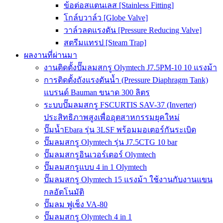
ข้อต่อสแตนเลส [Stainless Fitting]
โกล์บวาล์ว [Globe Valve]
วาล์วลดแรงดัน [Pressure Reducing Valve]
สตรีมแทรป [Steam Trap]
ผลงานที่ผ่านมา
งานติดตั้งปั๊มลมสกรู Olymtech J7.5PM-10 10 แรงม้า
การติดตั้งถังแรงดันน้ำ (Pressure Diaphragm Tank)
แบรนด์ Bauman ขนาด 300 ลิตร
ระบบปั๊มลมสกรู FSCURTIS SAV-37 (Inverter)
ประสิทธิภาพสูงเพื่ออุตสาหกรรมยุคใหม่
ปั๊มน้ำEbara รุ่น 3LSF พร้อมมอเตอร์กันระเบิด
ปั๊มลมสกรู Olymtech รุ่น J7.5CTG 10 bar
ปั๊มลมสกรูอินเวอร์เตอร์ Olymtech
ปั๊มลมสกรูแบบ 4 in 1 Olymtech
ปั๊มลมสกรู Olymtech 15 แรงม้า ใช้งานกับงานแขน
กลอัตโนมัติ
ปั๊มลม ฟูเช็ง VA-80
ปั๊มลมสกรู Olymtech 4 in 1