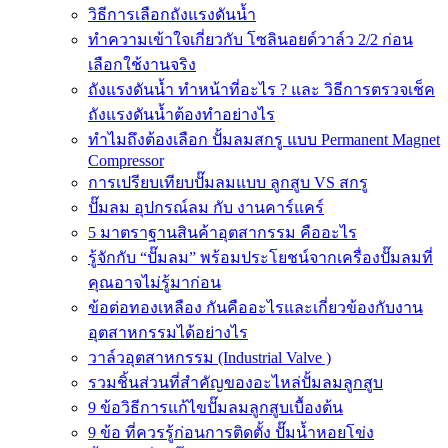
วิธีการเลือกถังแรงดันน้ำ
ทำความเข้าใจเกี่ยวกับ โซลินอยด์วาล์ว 2/2 ก่อน
เลือกใช้งานจริง
ถังแรงดันน้ำ ทำหน้าที่อะไร ? และ วิธีการตรวจเช็ค
ถังแรงดันน้ำต้องทำอย่างไร
ทำไมถึงต้องเลือก ปั้มลมสกรู แบบ Permanent Magnet
Compressor
การเปรียบเทียบปั๊มลมแบบ ลูกสูบ VS สกรู
ปั๊มลม อุปกรณ์ลม กับ งานคาร์แคร์
5 มาตราฐานสินค้าอุตสากรรม คืออะไร
รู้จักกับ “ปั๊มลม” พร้อมประโยชน์จากเครื่องปั๊มลมที่
คุณอาจไม่รู้มาก่อน
ข้อต่อทองเหลือง กันคืออะไรและเกี่ยวข้องกับงาน
อุตสาหกรรมได้อย่างไร
วาล์วอุตสาหกรรม (Industrial Valve )
รวมชิ้นส่วนที่สำคัญของอะไหล่ปั้มลมลูกสูบ
9 ข้อวิธีการแก้ไขปั๊มลมลูกสูบเบื้องต้น
9 ข้อ ที่ควรรู้ก่อนการติดตั้ง ปั๊มน้ำหอยโข่ง