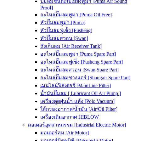
ปั๊มลมชนิดเก็บเสียงพูม่า [Puma Air Sound
Proof]
อะไหล่ปั๊มลมพูม่า [Puma Oil Free]
หัวปั๊มลมพูม่า [Puma]
หัวปั๊มลมฟูเช็ง [Fusheng]
หัวปั๊มลมสวอน [Swan]
ถังเก็บลม [Air Receiver Tank]
อะไหล่ปั๊มลมพูม่า [Puma Spare Part]
อะไหล่ปั๊มลมฟูเช็ง [Fusheng Spare Part]
อะไหล่ปั๊มลมสวอน [Swan Spare Part]
อะไหล่ปั๊มลมชางแอร์ [Shangair Spare Part]
เมนไลน์ฟิลเตอร์ [MainLine Filter]
น้ำมันปั๊มลม [ Lubricant Oil Air Pump ]
เครื่องดูดฝุ่นน้ำ-แห้ง [Polo Vacuum]
ไส้กรองอากาศ/น้ำมัน [Air/Oil Filter]
เครื่องเติมอากาศ HIBLOW
มอเตอร์อุตสาหกรรม [Industrial Electric Motor]
มอเตอร์ลม [Air Motor]
มอเตอร์มิตซูบิชิ [Mitsubishi Motor]