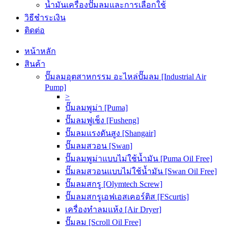
น้ำมันเครื่องปั๊มลมและการเลือกใช้
วิธีชำระเงิน
ติดต่อ
หน้าหลัก
สินค้า
ปั๊มลมอุตสาหกรรม อะไหล่ปั๊มลม [Industrial Air
Pump]
>
ปั๊มลมพูม่า [Puma]
ปั๊มลมฟูเช็ง [Fusheng]
ปั๊มลมแรงดันสูง [Shangair]
ปั๊มลมสวอน [Swan]
ปั๊มลมพูม่าแบบไม่ใช้น้ำมัน [Puma Oil Free]
ปั๊มลมสวอนแบบไม่ใช้น้ำมัน [Swan Oil Free]
ปั๊มลมสกรู [Olymtech Screw]
ปั๊มลมสกรูเอฟเอสเคอร์ติส [FScurtis]
เครื่องทำลมแห้ง [Air Dryer]
ปั๊มลม [Scroll Oil Free]