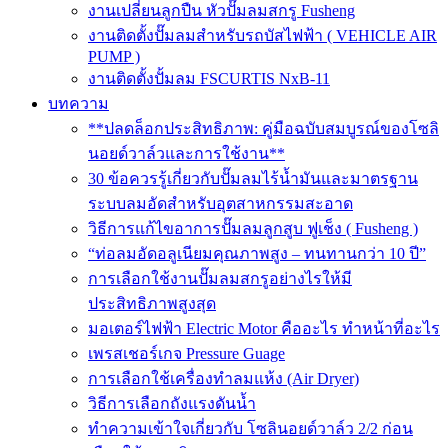
งานเปลี่ยนลูกปืน หัวปั๊มลมสกรู Fusheng
งานติดตั้งปั๊มลมสำหรับรถบัสไฟฟ้า ( VEHICLE AIR
PUMP )
งานติดตั้งปั้มลม FSCURTIS NxB-11
บทความ
**ปลดล็อกประสิทธิภาพ: คู่มือฉบับสมบูรณ์ของโซลิ
นอยด์วาล์วและการใช้งาน**
30 ข้อควรรู้เกี่ยวกับปั๊มลมไร้น้ำมันและมาตรฐาน
ระบบลมอัดสำหรับอุตสาหกรรมสะอาด
วิธีการแก้ไขอาการปั๊มลมลูกสูบ ฟูเช็ง ( Fusheng )
“ท่อลมอัดอลูเนียมคุณภาพสูง – ทนทานกว่า 10 ปี”
การเลือกใช้งานปั๊มลมสกรูอย่างไรให้มี
ประสิทธิภาพสูงสุด
มอเตอร์ไฟฟ้า Electric Motor คืออะไร ทำหน้าที่อะไร
เพรสเชอร์เกจ Pressure Guage
การเลือกใช้เครื่องทำลมแห้ง (Air Dryer)
วิธีการเลือกถังแรงดันน้ำ
ทำความเข้าใจเกี่ยวกับ โซลินอยด์วาล์ว 2/2 ก่อน