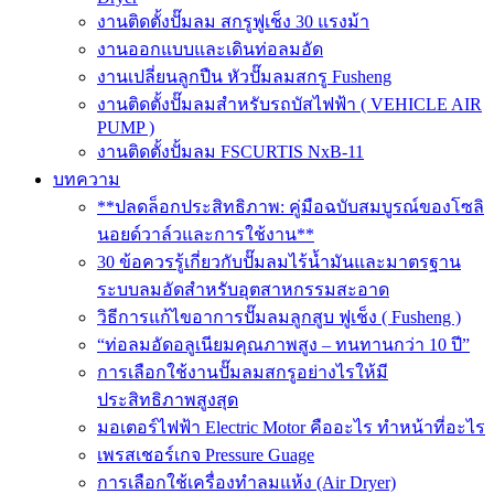
งานติดตั้งปั๊มลม สกรูฟูเช็ง 30 แรงม้า
งานออกแบบและเดินท่อลมอัด
งานเปลี่ยนลูกปืน หัวปั๊มลมสกรู Fusheng
งานติดตั้งปั๊มลมสำหรับรถบัสไฟฟ้า ( VEHICLE AIR
PUMP )
งานติดตั้งปั้มลม FSCURTIS NxB-11
บทความ
**ปลดล็อกประสิทธิภาพ: คู่มือฉบับสมบูรณ์ของโซลิ
นอยด์วาล์วและการใช้งาน**
30 ข้อควรรู้เกี่ยวกับปั๊มลมไร้น้ำมันและมาตรฐาน
ระบบลมอัดสำหรับอุตสาหกรรมสะอาด
วิธีการแก้ไขอาการปั๊มลมลูกสูบ ฟูเช็ง ( Fusheng )
“ท่อลมอัดอลูเนียมคุณภาพสูง – ทนทานกว่า 10 ปี”
การเลือกใช้งานปั๊มลมสกรูอย่างไรให้มี
ประสิทธิภาพสูงสุด
มอเตอร์ไฟฟ้า Electric Motor คืออะไร ทำหน้าที่อะไร
เพรสเชอร์เกจ Pressure Guage
การเลือกใช้เครื่องทำลมแห้ง (Air Dryer)