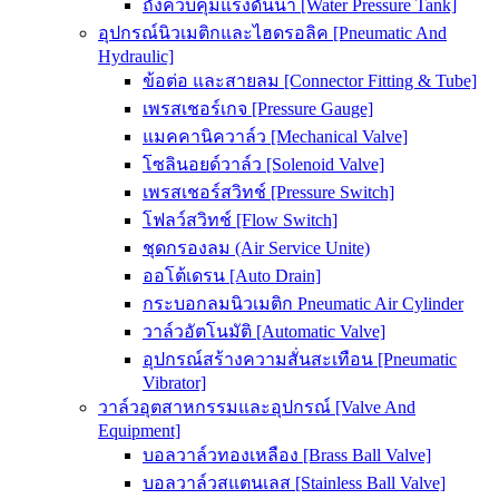
ถังควบคุมแรงดันน้ำ [Water Pressure Tank]
อุปกรณ์นิวเมติกและไฮดรอลิค [Pneumatic And
Hydraulic]
ข้อต่อ และสายลม [Connector Fitting & Tube]
เพรสเชอร์เกจ [Pressure Gauge]
แมคคานิควาล์ว [Mechanical Valve]
โซลินอยด์วาล์ว [Solenoid Valve]
เพรสเชอร์สวิทช์ [Pressure Switch]
โฟลว์สวิทช์ [Flow Switch]
ชุดกรองลม (Air Service Unite)
ออโต้เดรน [Auto Drain]
กระบอกลมนิวเมติก Pneumatic Air Cylinder
วาล์วอัตโนมัติ [Automatic Valve]
อุปกรณ์สร้างความสั่นสะเทือน [Pneumatic
Vibrator]
วาล์วอุตสาหกรรมและอุปกรณ์ [Valve And
Equipment]
บอลวาล์วทองเหลือง [Brass Ball Valve]
บอลวาล์วสแตนเลส [Stainless Ball Valve]