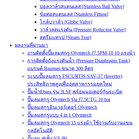
บอลวาล์วสแตนเลส [Stainless Ball Valve]
ข้อต่อสแตนเลส [Stainless Fitting]
โกล์บวาล์ว [Globe Valve]
วาล์วลดแรงดัน [Pressure Reducing Valve]
สตรีมแทรป [Steam Trap]
ผลงานที่ผ่านมา
งานติดตั้งปั๊มลมสกรู Olymtech J7.5PM-10 10 แรงม้า
การติดตั้งถังแรงดันน้ำ (Pressure Diaphragm Tank)
แบรนด์ Bauman ขนาด 300 ลิตร
ระบบปั๊มลมสกรู FSCURTIS SAV-37 (Inverter)
ประสิทธิภาพสูงเพื่ออุตสาหกรรมยุคใหม่
ปั๊มน้ำEbara รุ่น 3LSF พร้อมมอเตอร์กันระเบิด
ปั๊มลมสกรู Olymtech รุ่น J7.5CTG 10 bar
ปั๊มลมสกรูอินเวอร์เตอร์ Olymtech
ปั๊มลมสกรูแบบ 4 in 1 Olymtech
ปั๊มลมสกรู Olymtech 15 แรงม้า ใช้งานกับงานแขน
กลอัตโนมัติ
ปั๊มลม ฟูเช็ง VA-80