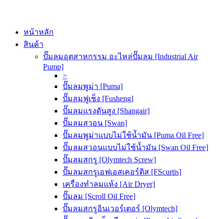
หน้าหลัก
สินค้า
ปั๊มลมอุตสาหกรรม อะไหล่ปั๊มลม [Industrial Air
Pump]
>
ปั๊มลมพูม่า [Puma]
ปั๊มลมฟูเช็ง [Fusheng]
ปั๊มลมแรงดันสูง [Shangair]
ปั๊มลมสวอน [Swan]
ปั๊มลมพูม่าแบบไม่ใช้น้ำมัน [Puma Oil Free]
ปั๊มลมสวอนแบบไม่ใช้น้ำมัน [Swan Oil Free]
ปั๊มลมสกรู [Olymtech Screw]
ปั๊มลมสกรูเอฟเอสเคอร์ติส [FScurtis]
เครื่องทำลมแห้ง [Air Dryer]
ปั๊มลม [Scroll Oil Free]
ปั๊มลมสกรูอินเวอร์เตอร์ [Olymtech]