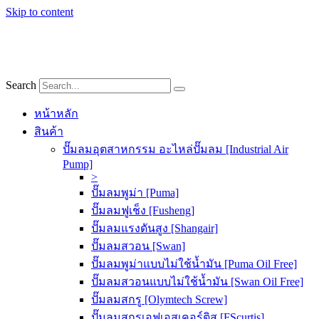
Skip to content
Search
หน้าหลัก
สินค้า
ปั๊มลมอุตสาหกรรม อะไหล่ปั๊มลม [Industrial Air
Pump]
>
ปั๊มลมพูม่า [Puma]
ปั๊มลมฟูเช็ง [Fusheng]
ปั๊มลมแรงดันสูง [Shangair]
ปั๊มลมสวอน [Swan]
ปั๊มลมพูม่าแบบไม่ใช้น้ำมัน [Puma Oil Free]
ปั๊มลมสวอนแบบไม่ใช้น้ำมัน [Swan Oil Free]
ปั๊มลมสกรู [Olymtech Screw]
ปั๊มลมสกรูเอฟเอสเคอร์ติส [FScurtis]