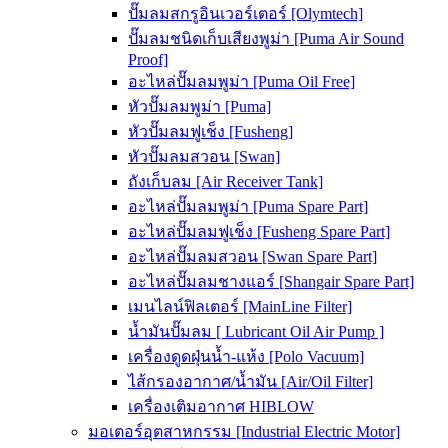
ปั๊มลมสกรูอินเวอร์เตอร์ [Olymtech]
ปั๊มลมชนิดเก็บเสียงพูม่า [Puma Air Sound
Proof]
อะไหล่ปั๊มลมพูม่า [Puma Oil Free]
หัวปั๊มลมพูม่า [Puma]
หัวปั๊มลมฟูเช็ง [Fusheng]
หัวปั๊มลมสวอน [Swan]
ถังเก็บลม [Air Receiver Tank]
อะไหล่ปั๊มลมพูม่า [Puma Spare Part]
อะไหล่ปั๊มลมฟูเช็ง [Fusheng Spare Part]
อะไหล่ปั๊มลมสวอน [Swan Spare Part]
อะไหล่ปั๊มลมชางแอร์ [Shangair Spare Part]
เมนไลน์ฟิลเตอร์ [MainLine Filter]
น้ำมันปั๊มลม [ Lubricant Oil Air Pump ]
เครื่องดูดฝุ่นน้ำ-แห้ง [Polo Vacuum]
ไส้กรองอากาศ/น้ำมัน [Air/Oil Filter]
เครื่องเติมอากาศ HIBLOW
มอเตอร์อุตสาหกรรม [Industrial Electric Motor]