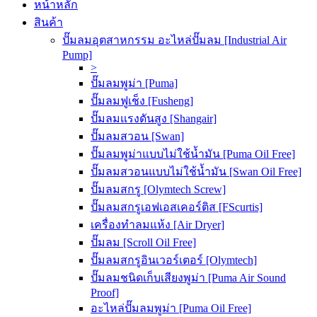
หน้าหลัก
สินค้า
ปั๊มลมอุตสาหกรรม อะไหล่ปั๊มลม [Industrial Air
Pump]
>
ปั๊มลมพูม่า [Puma]
ปั๊มลมฟูเช็ง [Fusheng]
ปั๊มลมแรงดันสูง [Shangair]
ปั๊มลมสวอน [Swan]
ปั๊มลมพูม่าแบบไม่ใช้น้ำมัน [Puma Oil Free]
ปั๊มลมสวอนแบบไม่ใช้น้ำมัน [Swan Oil Free]
ปั๊มลมสกรู [Olymtech Screw]
ปั๊มลมสกรูเอฟเอสเคอร์ติส [FScurtis]
เครื่องทำลมแห้ง [Air Dryer]
ปั๊มลม [Scroll Oil Free]
ปั๊มลมสกรูอินเวอร์เตอร์ [Olymtech]
ปั๊มลมชนิดเก็บเสียงพูม่า [Puma Air Sound
Proof]
อะไหล่ปั๊มลมพูม่า [Puma Oil Free]