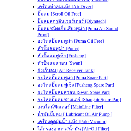
เครื่องทำลมแห้ง [Air Dryer]
ปั๊มลม [Scroll Oil Free]
ปั๊มลมสกรูอินเวอร์เตอร์ [Olymtech]
ปั๊มลมชนิดเก็บเสียงพูม่า [Puma Air Sound
Proof]
อะไหล่ปั๊มลมพูม่า [Puma Oil Free]
หัวปั๊มลมพูม่า [Puma]
หัวปั๊มลมฟูเช็ง [Fusheng]
หัวปั๊มลมสวอน [Swan]
ถังเก็บลม [Air Receiver Tank]
อะไหล่ปั๊มลมพูม่า [Puma Spare Part]
อะไหล่ปั๊มลมฟูเช็ง [Fusheng Spare Part]
อะไหล่ปั๊มลมสวอน [Swan Spare Part]
อะไหล่ปั๊มลมชางแอร์ [Shangair Spare Part]
เมนไลน์ฟิลเตอร์ [MainLine Filter]
น้ำมันปั๊มลม [ Lubricant Oil Air Pump ]
เครื่องดูดฝุ่นน้ำ-แห้ง [Polo Vacuum]
ไส้กรองอากาศ/น้ำมัน [Air/Oil Filter]