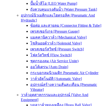
ปั๊มน้ำลีโอ [LEO Water Pump]
ถังควบคุมแรงดันน้ำ [Water Pressure Tank]
อุปกรณ์นิวเมติกและไฮดรอลิค [Pneumatic And
Hydraulic]
ข้อต่อ และสายลม [Connector Fitting & Tube]
เพรสเชอร์เกจ [Pressure Gauge]
แมคคานิควาล์ว [Mechanical Valve]
โซลินอยด์วาล์ว [Solenoid Valve]
เพรสเชอร์สวิทช์ [Pressure Switch]
โฟลว์สวิทช์ [Flow Switch]
ชุดกรองลม (Air Service Unite)
ออโต้เดรน [Auto Drain]
กระบอกลมนิวเมติก Pneumatic Air Cylinder
วาล์วอัตโนมัติ [Automatic Valve]
อุปกรณ์สร้างความสั่นสะเทือน [Pneumatic
Vibrator]
วาล์วอุตสาหกรรมและอุปกรณ์ [Valve And
Equipment]
บอลวาล์วทองเหลือง [Brass Ball Valve]