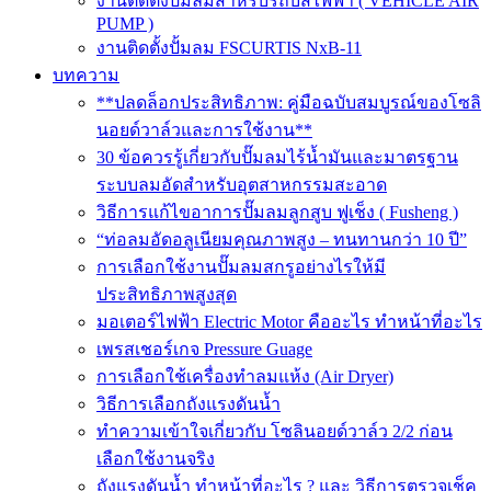
งานติดตั้งปั๊มลมสำหรับรถบัสไฟฟ้า ( VEHICLE AIR
PUMP )
งานติดตั้งปั้มลม FSCURTIS NxB-11
บทความ
**ปลดล็อกประสิทธิภาพ: คู่มือฉบับสมบูรณ์ของโซลิ
นอยด์วาล์วและการใช้งาน**
30 ข้อควรรู้เกี่ยวกับปั๊มลมไร้น้ำมันและมาตรฐาน
ระบบลมอัดสำหรับอุตสาหกรรมสะอาด
วิธีการแก้ไขอาการปั๊มลมลูกสูบ ฟูเช็ง ( Fusheng )
“ท่อลมอัดอลูเนียมคุณภาพสูง – ทนทานกว่า 10 ปี”
การเลือกใช้งานปั๊มลมสกรูอย่างไรให้มี
ประสิทธิภาพสูงสุด
มอเตอร์ไฟฟ้า Electric Motor คืออะไร ทำหน้าที่อะไร
เพรสเชอร์เกจ Pressure Guage
การเลือกใช้เครื่องทำลมแห้ง (Air Dryer)
วิธีการเลือกถังแรงดันน้ำ
ทำความเข้าใจเกี่ยวกับ โซลินอยด์วาล์ว 2/2 ก่อน
เลือกใช้งานจริง
ถังแรงดันน้ำ ทำหน้าที่อะไร ? และ วิธีการตรวจเช็ค