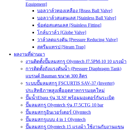
Equipment]
บอลวาล์วทองเหลือง [Brass Ball Valve]
บอลวาล์วสแตนเลส [Stainless Ball Valve]
ข้อต่อสแตนเลส [Stainless Fitting]
โกล์บวาล์ว [Globe Valve]
วาล์วลดแรงดัน [Pressure Reducing Valve]
สตรีมแทรป [Steam Trap]
ผลงานที่ผ่านมา
งานติดตั้งปั๊มลมสกรู Olymtech J7.5PM-10 10 แรงม้า
การติดตั้งถังแรงดันน้ำ (Pressure Diaphragm Tank)
แบรนด์ Bauman ขนาด 300 ลิตร
ระบบปั๊มลมสกรู FSCURTIS SAV-37 (Inverter)
ประสิทธิภาพสูงเพื่ออุตสาหกรรมยุคใหม่
ปั๊มน้ำEbara รุ่น 3LSF พร้อมมอเตอร์กันระเบิด
ปั๊มลมสกรู Olymtech รุ่น J7.5CTG 10 bar
ปั๊มลมสกรูอินเวอร์เตอร์ Olymtech
ปั๊มลมสกรูแบบ 4 in 1 Olymtech
ปั๊มลมสกรู Olymtech 15 แรงม้า ใช้งานกับงานแขน