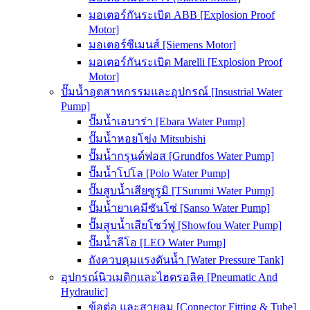
มอเตอร์กันระเบิด ABB [Explosion Proof
Motor]
มอเตอร์ซีเมนส์ [Siemens Motor]
มอเตอร์กันระเบิด Marelli [Explosion Proof
Motor]
ปั๊มน้ำอุตสาหกรรมและอุปกรณ์ [Insustrial Water
Pump]
ปั๊มน้ำเอบาร่า [Ebara Water Pump]
ปั๊มน้ำหอยโข่ง Mitsubishi
ปั๊มน้ำกรุนด์ฟอส [Grundfos Water Pump]
ปั๊มน้ำโปโล [Polo Water Pump]
ปั๊มสูบน้ำเสียซูรูมิ [TSurumi Water Pump]
ปั๊มน้ำยาเคมีซันโซ่ [Sanso Water Pump]
ปั๊มสูบน้ำเสียโชว์ฟู [Showfou Water Pump]
ปั๊มน้ำลีโอ [LEO Water Pump]
ถังควบคุมแรงดันน้ำ [Water Pressure Tank]
อุปกรณ์นิวเมติกและไฮดรอลิค [Pneumatic And
Hydraulic]
ข้อต่อ และสายลม [Connector Fitting & Tube]