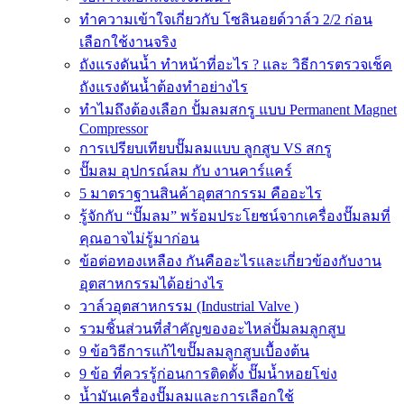
ทำความเข้าใจเกี่ยวกับ โซลินอยด์วาล์ว 2/2 ก่อน
เลือกใช้งานจริง
ถังแรงดันน้ำ ทำหน้าที่อะไร ? และ วิธีการตรวจเช็ค
ถังแรงดันน้ำต้องทำอย่างไร
ทำไมถึงต้องเลือก ปั้มลมสกรู แบบ Permanent Magnet
Compressor
การเปรียบเทียบปั๊มลมแบบ ลูกสูบ VS สกรู
ปั๊มลม อุปกรณ์ลม กับ งานคาร์แคร์
5 มาตราฐานสินค้าอุตสากรรม คืออะไร
รู้จักกับ “ปั๊มลม” พร้อมประโยชน์จากเครื่องปั๊มลมที่
คุณอาจไม่รู้มาก่อน
ข้อต่อทองเหลือง กันคืออะไรและเกี่ยวข้องกับงาน
อุตสาหกรรมได้อย่างไร
วาล์วอุตสาหกรรม (Industrial Valve )
รวมชิ้นส่วนที่สำคัญของอะไหล่ปั้มลมลูกสูบ
9 ข้อวิธีการแก้ไขปั๊มลมลูกสูบเบื้องต้น
9 ข้อ ที่ควรรู้ก่อนการติดตั้ง ปั๊มน้ำหอยโข่ง
น้ำมันเครื่องปั๊มลมและการเลือกใช้