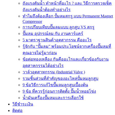
ถังแรงดันน้ำ ทำหน้าที่อะไร ? และ วิธีการตรวจเช็ค
ถังแรงดันน้ำต้องทำอย่างไร
ทำไมถึงต้องเลือก ปั้มลมสกรู แบบ Permanent Magnet
Compressor
การเปรียบเทียบปั๊มลมแบบ ลูกสูบ VS สกรู
ปั๊มลม อุปกรณ์ลม กับ งานคาร์แคร์
5 มาตราฐานสินค้าอุตสากรรม คืออะไร
รู้จักกับ “ปั๊มลม” พร้อมประโยชน์จากเครื่องปั๊มลมที่
คุณอาจไม่รู้มาก่อน
ข้อต่อทองเหลือง กันคืออะไรและเกี่ยวข้องกับงาน
อุตสาหกรรมได้อย่างไร
วาล์วอุตสาหกรรม (Industrial Valve )
รวมชิ้นส่วนที่สำคัญของอะไหล่ปั้มลมลูกสูบ
9 ข้อวิธีการแก้ไขปั๊มลมลูกสูบเบื้องต้น
9 ข้อ ที่ควรรู้ก่อนการติดตั้ง ปั๊มน้ำหอยโข่ง
น้ำมันเครื่องปั๊มลมและการเลือกใช้
วิธีชำระเงิน
ติดต่อ