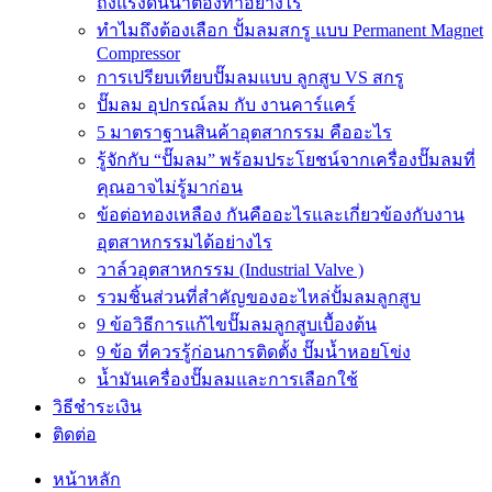
ถังแรงดันน้ำต้องทำอย่างไร
ทำไมถึงต้องเลือก ปั้มลมสกรู แบบ Permanent Magnet
Compressor
การเปรียบเทียบปั๊มลมแบบ ลูกสูบ VS สกรู
ปั๊มลม อุปกรณ์ลม กับ งานคาร์แคร์
5 มาตราฐานสินค้าอุตสากรรม คืออะไร
รู้จักกับ “ปั๊มลม” พร้อมประโยชน์จากเครื่องปั๊มลมที่
คุณอาจไม่รู้มาก่อน
ข้อต่อทองเหลือง กันคืออะไรและเกี่ยวข้องกับงาน
อุตสาหกรรมได้อย่างไร
วาล์วอุตสาหกรรม (Industrial Valve )
รวมชิ้นส่วนที่สำคัญของอะไหล่ปั้มลมลูกสูบ
9 ข้อวิธีการแก้ไขปั๊มลมลูกสูบเบื้องต้น
9 ข้อ ที่ควรรู้ก่อนการติดตั้ง ปั๊มน้ำหอยโข่ง
น้ำมันเครื่องปั๊มลมและการเลือกใช้
วิธีชำระเงิน
ติดต่อ
หน้าหลัก