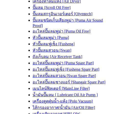
เครื่องทำลมแห้ง [Air Dryer]
ปั๊มลม [Scroll Oil Free]
ปั๊มลมสกรูอินเวอร์เตอร์ [Olymtech]
ปั๊มลมชนิดเก็บเสียงพูม่า [Puma Air Sound
Proof]
อะไหล่ปั๊มลมพูม่า [Puma Oil Free]
หัวปั๊มลมพูม่า [Puma]
หัวปั๊มลมฟูเช็ง [Fusheng]
หัวปั๊มลมสวอน [Swan]
ถังเก็บลม [Air Receiver Tank]
อะไหล่ปั๊มลมพูม่า [Puma Spare Part]
อะไหล่ปั๊มลมฟูเช็ง [Fusheng Spare Part]
อะไหล่ปั๊มลมสวอน [Swan Spare Part]
อะไหล่ปั๊มลมชางแอร์ [Shangair Spare Part]
เมนไลน์ฟิลเตอร์ [MainLine Filter]
น้ำมันปั๊มลม [ Lubricant Oil Air Pump ]
เครื่องดูดฝุ่นน้ำ-แห้ง [Polo Vacuum]
ไส้กรองอากาศ/น้ำมัน [Air/Oil Filter]
เครื่องเติมอากาศ HIBLOW