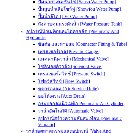
ปั๊มน้ำยาเคมีซันโซ่ [Sanso Water Pump]
ปั๊มสูบน้ำเสียโชว์ฟู [Showfou Water Pump]
ปั๊มน้ำลีโอ [LEO Water Pump]
ถังควบคุมแรงดันน้ำ [Water Pressure Tank]
อุปกรณ์นิวเมติกและไฮดรอลิค [Pneumatic And
Hydraulic]
ข้อต่อ และสายลม [Connector Fitting & Tube]
เพรสเชอร์เกจ [Pressure Gauge]
แมคคานิควาล์ว [Mechanical Valve]
โซลินอยด์วาล์ว [Solenoid Valve]
เพรสเชอร์สวิทช์ [Pressure Switch]
โฟลว์สวิทช์ [Flow Switch]
ชุดกรองลม (Air Service Unite)
ออโต้เดรน [Auto Drain]
กระบอกลมนิวเมติก Pneumatic Air Cylinder
วาล์วอัตโนมัติ [Automatic Valve]
อุปกรณ์สร้างความสั่นสะเทือน [Pneumatic
Vibrator]
วาล์วอุตสาหกรรมและอุปกรณ์ [Valve And