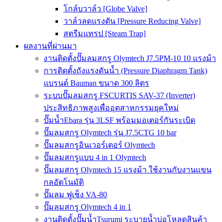
โกล์บวาล์ว [Globe Valve]
วาล์วลดแรงดัน [Pressure Reducing Valve]
สตรีมแทรป [Steam Trap]
ผลงานที่ผ่านมา
งานติดตั้งปั๊มลมสกรู Olymtech J7.5PM-10 10 แรงม้า
การติดตั้งถังแรงดันน้ำ (Pressure Diaphragm Tank)
แบรนด์ Bauman ขนาด 300 ลิตร
ระบบปั๊มลมสกรู FSCURTIS SAV-37 (Inverter)
ประสิทธิภาพสูงเพื่ออุตสาหกรรมยุคใหม่
ปั๊มน้ำEbara รุ่น 3LSF พร้อมมอเตอร์กันระเบิด
ปั๊มลมสกรู Olymtech รุ่น J7.5CTG 10 bar
ปั๊มลมสกรูอินเวอร์เตอร์ Olymtech
ปั๊มลมสกรูแบบ 4 in 1 Olymtech
ปั๊มลมสกรู Olymtech 15 แรงม้า ใช้งานกับงานแขน
กลอัตโนมัติ
ปั๊มลม ฟูเช็ง VA-80
ปั๊มลมสกรู Olymtech 4 in 1
งานติดตั้งปั๊มน้ำTsurumi ระบายน้ำบ่อโหลดสินค้า