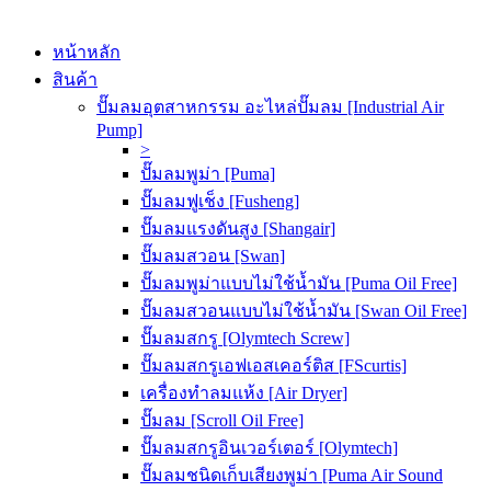
หน้าหลัก
สินค้า
ปั๊มลมอุตสาหกรรม อะไหล่ปั๊มลม [Industrial Air
Pump]
>
ปั๊มลมพูม่า [Puma]
ปั๊มลมฟูเช็ง [Fusheng]
ปั๊มลมแรงดันสูง [Shangair]
ปั๊มลมสวอน [Swan]
ปั๊มลมพูม่าแบบไม่ใช้น้ำมัน [Puma Oil Free]
ปั๊มลมสวอนแบบไม่ใช้น้ำมัน [Swan Oil Free]
ปั๊มลมสกรู [Olymtech Screw]
ปั๊มลมสกรูเอฟเอสเคอร์ติส [FScurtis]
เครื่องทำลมแห้ง [Air Dryer]
ปั๊มลม [Scroll Oil Free]
ปั๊มลมสกรูอินเวอร์เตอร์ [Olymtech]
ปั๊มลมชนิดเก็บเสียงพูม่า [Puma Air Sound