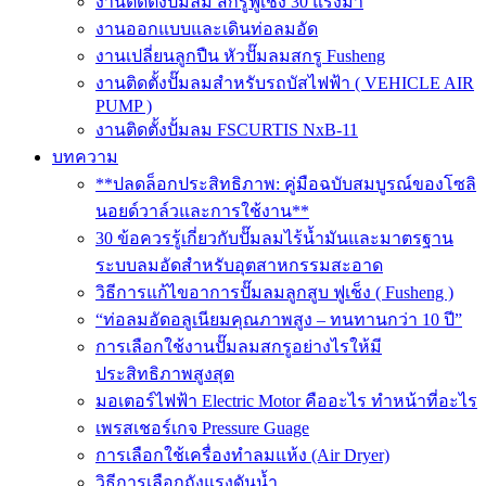
งานติดตั้งปั๊มลม สกรูฟูเช็ง 30 แรงม้า
งานออกแบบและเดินท่อลมอัด
งานเปลี่ยนลูกปืน หัวปั๊มลมสกรู Fusheng
งานติดตั้งปั๊มลมสำหรับรถบัสไฟฟ้า ( VEHICLE AIR
PUMP )
งานติดตั้งปั้มลม FSCURTIS NxB-11
บทความ
**ปลดล็อกประสิทธิภาพ: คู่มือฉบับสมบูรณ์ของโซลิ
นอยด์วาล์วและการใช้งาน**
30 ข้อควรรู้เกี่ยวกับปั๊มลมไร้น้ำมันและมาตรฐาน
ระบบลมอัดสำหรับอุตสาหกรรมสะอาด
วิธีการแก้ไขอาการปั๊มลมลูกสูบ ฟูเช็ง ( Fusheng )
“ท่อลมอัดอลูเนียมคุณภาพสูง – ทนทานกว่า 10 ปี”
การเลือกใช้งานปั๊มลมสกรูอย่างไรให้มี
ประสิทธิภาพสูงสุด
มอเตอร์ไฟฟ้า Electric Motor คืออะไร ทำหน้าที่อะไร
เพรสเชอร์เกจ Pressure Guage
การเลือกใช้เครื่องทำลมแห้ง (Air Dryer)
วิธีการเลือกถังแรงดันน้ำ