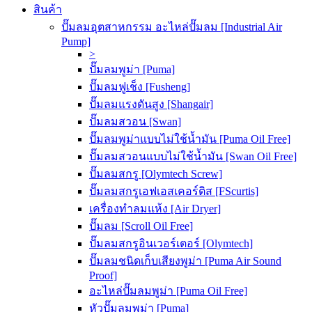
สินค้า
ปั๊มลมอุตสาหกรรม อะไหล่ปั๊มลม [Industrial Air
Pump]
>
ปั๊มลมพูม่า [Puma]
ปั๊มลมฟูเช็ง [Fusheng]
ปั๊มลมแรงดันสูง [Shangair]
ปั๊มลมสวอน [Swan]
ปั๊มลมพูม่าแบบไม่ใช้น้ำมัน [Puma Oil Free]
ปั๊มลมสวอนแบบไม่ใช้น้ำมัน [Swan Oil Free]
ปั๊มลมสกรู [Olymtech Screw]
ปั๊มลมสกรูเอฟเอสเคอร์ติส [FScurtis]
เครื่องทำลมแห้ง [Air Dryer]
ปั๊มลม [Scroll Oil Free]
ปั๊มลมสกรูอินเวอร์เตอร์ [Olymtech]
ปั๊มลมชนิดเก็บเสียงพูม่า [Puma Air Sound
Proof]
อะไหล่ปั๊มลมพูม่า [Puma Oil Free]
หัวปั๊มลมพูม่า [Puma]