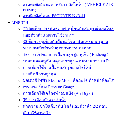
งานติดตั้งปั๊มลมสำหรับรถบัสไฟฟ้า ( VEHICLE AIR
PUMP )
งานติดตั้งปั้มลม FSCURTIS NxB-11
บทความ
**ปลดล็อกประสิทธิภาพ: คู่มือฉบับสมบูรณ์ของโซลิ
นอยด์วาล์วและการใช้งาน**
30 ข้อควรรู้เกี่ยวกับปั๊มลมไร้น้ำมันและมาตรฐาน
ระบบลมอัดสำหรับอุตสาหกรรมสะอาด
วิธีการแก้ไขอาการปั๊มลมลูกสูบ ฟูเช็ง ( Fusheng )
“ท่อลมอัดอลูเนียมคุณภาพสูง – ทนทานกว่า 10 ปี”
การเลือกใช้งานปั๊มลมสกรูอย่างไรให้มี
ประสิทธิภาพสูงสุด
มอเตอร์ไฟฟ้า Electric Motor คืออะไร ทำหน้าที่อะไร
เพรสเชอร์เกจ Pressure Guage
การเลือกใช้เครื่องทำลมแห้ง (Air Dryer)
วิธีการเลือกถังแรงดันน้ำ
ทำความเข้าใจเกี่ยวกับ โซลินอยด์วาล์ว 2/2 ก่อน
เลือกใช้งานจริง