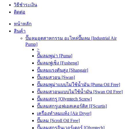
วิธีชำระเงิน
ติดต่อ
หน้าหลัก
สินค้า
ปั๊มลมอุตสาหกรรม อะไหล่ปั๊มลม [Industrial Air
Pump]
>
ปั๊มลมพูม่า [Puma]
ปั๊มลมฟูเช็ง [Fusheng]
ปั๊มลมแรงดันสูง [Shangair]
ปั๊มลมสวอน [Swan]
ปั๊มลมพูม่าแบบไม่ใช้น้ำมัน [Puma Oil Free]
ปั๊มลมสวอนแบบไม่ใช้น้ำมัน [Swan Oil Free]
ปั๊มลมสกรู [Olymtech Screw]
ปั๊มลมสกรูเอฟเอสเคอร์ติส [FScurtis]
เครื่องทำลมแห้ง [Air Dryer]
ปั๊มลม [Scroll Oil Free]
ปั๊มลมสกรูอินเวอร์เตอร์ [Olymtech]