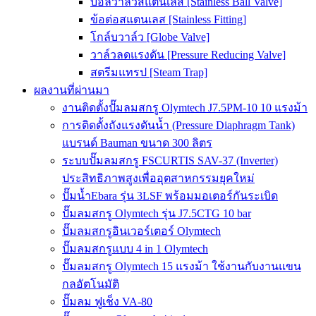
บอลวาล์วสแตนเลส [Stainless Ball Valve]
ข้อต่อสแตนเลส [Stainless Fitting]
โกล์บวาล์ว [Globe Valve]
วาล์วลดแรงดัน [Pressure Reducing Valve]
สตรีมแทรป [Steam Trap]
ผลงานที่ผ่านมา
งานติดตั้งปั๊มลมสกรู Olymtech J7.5PM-10 10 แรงม้า
การติดตั้งถังแรงดันน้ำ (Pressure Diaphragm Tank)
แบรนด์ Bauman ขนาด 300 ลิตร
ระบบปั๊มลมสกรู FSCURTIS SAV-37 (Inverter)
ประสิทธิภาพสูงเพื่ออุตสาหกรรมยุคใหม่
ปั๊มน้ำEbara รุ่น 3LSF พร้อมมอเตอร์กันระเบิด
ปั๊มลมสกรู Olymtech รุ่น J7.5CTG 10 bar
ปั๊มลมสกรูอินเวอร์เตอร์ Olymtech
ปั๊มลมสกรูแบบ 4 in 1 Olymtech
ปั๊มลมสกรู Olymtech 15 แรงม้า ใช้งานกับงานแขน
กลอัตโนมัติ
ปั๊มลม ฟูเช็ง VA-80