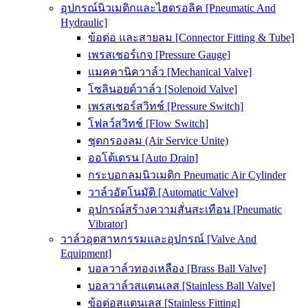
อุปกรณ์นิวเมติกและไฮดรอลิค [Pneumatic And
Hydraulic]
ข้อต่อ และสายลม [Connector Fitting & Tube]
เพรสเชอร์เกจ [Pressure Gauge]
แมคคานิควาล์ว [Mechanical Valve]
โซลินอยด์วาล์ว [Solenoid Valve]
เพรสเชอร์สวิทช์ [Pressure Switch]
โฟลว์สวิทช์ [Flow Switch]
ชุดกรองลม (Air Service Unite)
ออโต้เดรน [Auto Drain]
กระบอกลมนิวเมติก Pneumatic Air Cylinder
วาล์วอัตโนมัติ [Automatic Valve]
อุปกรณ์สร้างความสั่นสะเทือน [Pneumatic
Vibrator]
วาล์วอุตสาหกรรมและอุปกรณ์ [Valve And
Equipment]
บอลวาล์วทองเหลือง [Brass Ball Valve]
บอลวาล์วสแตนเลส [Stainless Ball Valve]
ข้อต่อสแตนเลส [Stainless Fitting]