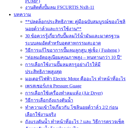
PUMP )
งานติดตั้งปั้มลม FSCURTIS NxB-11
บทความ
**ปลดล็อกประสิทธิภาพ: คู่มือฉบับสมบูรณ์ของโซลิ
นอยด์วาล์วและการใช้งาน**
30 ข้อควรรู้เกี่ยวกับปั๊มลมไร้น้ำมันและมาตรฐาน
ระบบลมอัดสำหรับอุตสาหกรรมสะอาด
วิธีการแก้ไขอาการปั๊มลมลูกสูบ ฟูเช็ง ( Fusheng )
“ท่อลมอัดอลูเนียมคุณภาพสูง – ทนทานกว่า 10 ปี”
การเลือกใช้งานปั๊มลมสกรูอย่างไรให้มี
ประสิทธิภาพสูงสุด
มอเตอร์ไฟฟ้า Electric Motor คืออะไร ทำหน้าที่อะไร
เพรสเชอร์เกจ Pressure Guage
การเลือกใช้เครื่องทำลมแห้ง (Air Dryer)
วิธีการเลือกถังแรงดันน้ำ
ทำความเข้าใจเกี่ยวกับ โซลินอยด์วาล์ว 2/2 ก่อน
เลือกใช้งานจริง
ถังแรงดันน้ำ ทำหน้าที่อะไร ? และ วิธีการตรวจเช็ค