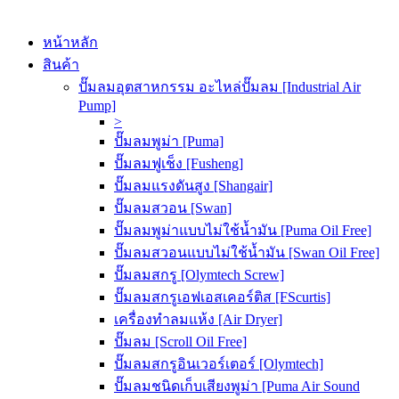
หน้าหลัก
สินค้า
ปั๊มลมอุตสาหกรรม อะไหล่ปั๊มลม [Industrial Air
Pump]
>
ปั๊มลมพูม่า [Puma]
ปั๊มลมฟูเช็ง [Fusheng]
ปั๊มลมแรงดันสูง [Shangair]
ปั๊มลมสวอน [Swan]
ปั๊มลมพูม่าแบบไม่ใช้น้ำมัน [Puma Oil Free]
ปั๊มลมสวอนแบบไม่ใช้น้ำมัน [Swan Oil Free]
ปั๊มลมสกรู [Olymtech Screw]
ปั๊มลมสกรูเอฟเอสเคอร์ติส [FScurtis]
เครื่องทำลมแห้ง [Air Dryer]
ปั๊มลม [Scroll Oil Free]
ปั๊มลมสกรูอินเวอร์เตอร์ [Olymtech]
ปั๊มลมชนิดเก็บเสียงพูม่า [Puma Air Sound