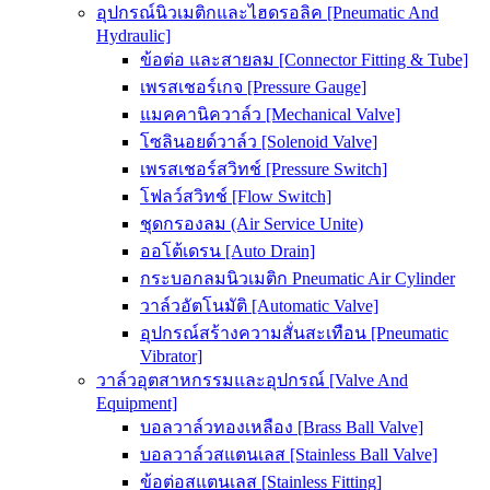
อุปกรณ์นิวเมติกและไฮดรอลิค [Pneumatic And
Hydraulic]
ข้อต่อ และสายลม [Connector Fitting & Tube]
เพรสเชอร์เกจ [Pressure Gauge]
แมคคานิควาล์ว [Mechanical Valve]
โซลินอยด์วาล์ว [Solenoid Valve]
เพรสเชอร์สวิทช์ [Pressure Switch]
โฟลว์สวิทช์ [Flow Switch]
ชุดกรองลม (Air Service Unite)
ออโต้เดรน [Auto Drain]
กระบอกลมนิวเมติก Pneumatic Air Cylinder
วาล์วอัตโนมัติ [Automatic Valve]
อุปกรณ์สร้างความสั่นสะเทือน [Pneumatic
Vibrator]
วาล์วอุตสาหกรรมและอุปกรณ์ [Valve And
Equipment]
บอลวาล์วทองเหลือง [Brass Ball Valve]
บอลวาล์วสแตนเลส [Stainless Ball Valve]
ข้อต่อสแตนเลส [Stainless Fitting]