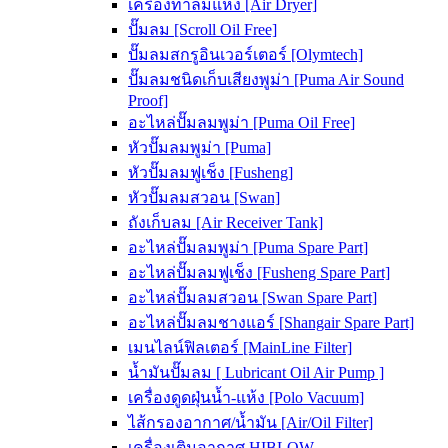
เครื่องทำลมแห้ง [Air Dryer]
ปั๊มลม [Scroll Oil Free]
ปั๊มลมสกรูอินเวอร์เตอร์ [Olymtech]
ปั๊มลมชนิดเก็บเสียงพูม่า [Puma Air Sound
Proof]
อะไหล่ปั๊มลมพูม่า [Puma Oil Free]
หัวปั๊มลมพูม่า [Puma]
หัวปั๊มลมฟูเช็ง [Fusheng]
หัวปั๊มลมสวอน [Swan]
ถังเก็บลม [Air Receiver Tank]
อะไหล่ปั๊มลมพูม่า [Puma Spare Part]
อะไหล่ปั๊มลมฟูเช็ง [Fusheng Spare Part]
อะไหล่ปั๊มลมสวอน [Swan Spare Part]
อะไหล่ปั๊มลมชางแอร์ [Shangair Spare Part]
เมนไลน์ฟิลเตอร์ [MainLine Filter]
น้ำมันปั๊มลม [ Lubricant Oil Air Pump ]
เครื่องดูดฝุ่นน้ำ-แห้ง [Polo Vacuum]
ไส้กรองอากาศ/น้ำมัน [Air/Oil Filter]
เครื่องเติมอากาศ HIBLOW