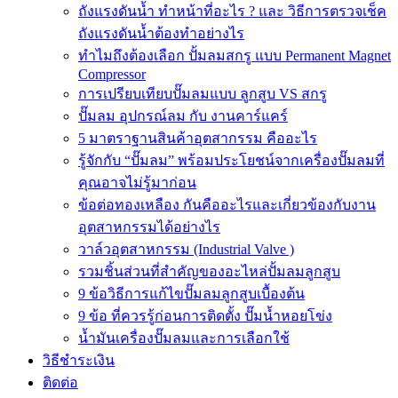
ถังแรงดันน้ำ ทำหน้าที่อะไร ? และ วิธีการตรวจเช็ค
ถังแรงดันน้ำต้องทำอย่างไร
ทำไมถึงต้องเลือก ปั้มลมสกรู แบบ Permanent Magnet
Compressor
การเปรียบเทียบปั๊มลมแบบ ลูกสูบ VS สกรู
ปั๊มลม อุปกรณ์ลม กับ งานคาร์แคร์
5 มาตราฐานสินค้าอุตสากรรม คืออะไร
รู้จักกับ “ปั๊มลม” พร้อมประโยชน์จากเครื่องปั๊มลมที่
คุณอาจไม่รู้มาก่อน
ข้อต่อทองเหลือง กันคืออะไรและเกี่ยวข้องกับงาน
อุตสาหกรรมได้อย่างไร
วาล์วอุตสาหกรรม (Industrial Valve )
รวมชิ้นส่วนที่สำคัญของอะไหล่ปั้มลมลูกสูบ
9 ข้อวิธีการแก้ไขปั๊มลมลูกสูบเบื้องต้น
9 ข้อ ที่ควรรู้ก่อนการติดตั้ง ปั๊มน้ำหอยโข่ง
น้ำมันเครื่องปั๊มลมและการเลือกใช้
วิธีชำระเงิน
ติดต่อ