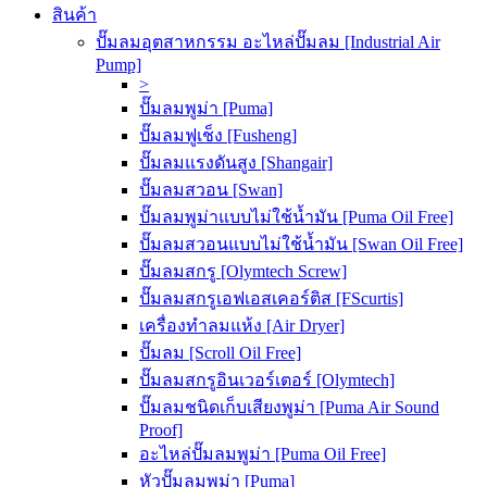
สินค้า
ปั๊มลมอุตสาหกรรม อะไหล่ปั๊มลม [Industrial Air
Pump]
>
ปั๊มลมพูม่า [Puma]
ปั๊มลมฟูเช็ง [Fusheng]
ปั๊มลมแรงดันสูง [Shangair]
ปั๊มลมสวอน [Swan]
ปั๊มลมพูม่าแบบไม่ใช้น้ำมัน [Puma Oil Free]
ปั๊มลมสวอนแบบไม่ใช้น้ำมัน [Swan Oil Free]
ปั๊มลมสกรู [Olymtech Screw]
ปั๊มลมสกรูเอฟเอสเคอร์ติส [FScurtis]
เครื่องทำลมแห้ง [Air Dryer]
ปั๊มลม [Scroll Oil Free]
ปั๊มลมสกรูอินเวอร์เตอร์ [Olymtech]
ปั๊มลมชนิดเก็บเสียงพูม่า [Puma Air Sound
Proof]
อะไหล่ปั๊มลมพูม่า [Puma Oil Free]
หัวปั๊มลมพูม่า [Puma]