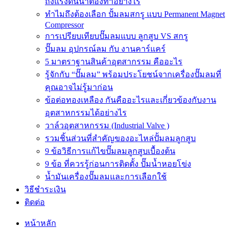
ถังแรงดันน้ำต้องทำอย่างไร
ทำไมถึงต้องเลือก ปั้มลมสกรู แบบ Permanent Magnet
Compressor
การเปรียบเทียบปั๊มลมแบบ ลูกสูบ VS สกรู
ปั๊มลม อุปกรณ์ลม กับ งานคาร์แคร์
5 มาตราฐานสินค้าอุตสากรรม คืออะไร
รู้จักกับ “ปั๊มลม” พร้อมประโยชน์จากเครื่องปั๊มลมที่
คุณอาจไม่รู้มาก่อน
ข้อต่อทองเหลือง กันคืออะไรและเกี่ยวข้องกับงาน
อุตสาหกรรมได้อย่างไร
วาล์วอุตสาหกรรม (Industrial Valve )
รวมชิ้นส่วนที่สำคัญของอะไหล่ปั้มลมลูกสูบ
9 ข้อวิธีการแก้ไขปั๊มลมลูกสูบเบื้องต้น
9 ข้อ ที่ควรรู้ก่อนการติดตั้ง ปั๊มน้ำหอยโข่ง
น้ำมันเครื่องปั๊มลมและการเลือกใช้
วิธีชำระเงิน
ติดต่อ
หน้าหลัก