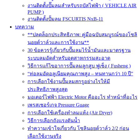
งานติดตั้งปั๊มลมสำหรับรถบัสไฟฟ้า ( VEHICLE AIR
PUMP )
งานติดตั้งปั้มลม FSCURTIS NxB-11
บทความ
**ปลดล็อกประสิทธิภาพ: คู่มือฉบับสมบูรณ์ของโซลิ
นอยด์วาล์วและการใช้งาน**
30 ข้อควรรู้เกี่ยวกับปั๊มลมไร้น้ำมันและมาตรฐาน
ระบบลมอัดสำหรับอุตสาหกรรมสะอาด
วิธีการแก้ไขอาการปั๊มลมลูกสูบ ฟูเช็ง ( Fusheng )
“ท่อลมอัดอลูเนียมคุณภาพสูง – ทนทานกว่า 10 ปี”
การเลือกใช้งานปั๊มลมสกรูอย่างไรให้มี
ประสิทธิภาพสูงสุด
มอเตอร์ไฟฟ้า Electric Motor คืออะไร ทำหน้าที่อะไร
เพรสเชอร์เกจ Pressure Guage
การเลือกใช้เครื่องทำลมแห้ง (Air Dryer)
วิธีการเลือกถังแรงดันน้ำ
ทำความเข้าใจเกี่ยวกับ โซลินอยด์วาล์ว 2/2 ก่อน
เลือกใช้งานจริง