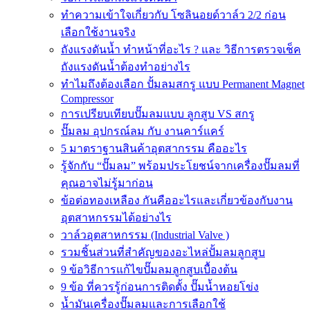
ทำความเข้าใจเกี่ยวกับ โซลินอยด์วาล์ว 2/2 ก่อน
เลือกใช้งานจริง
ถังแรงดันน้ำ ทำหน้าที่อะไร ? และ วิธีการตรวจเช็ค
ถังแรงดันน้ำต้องทำอย่างไร
ทำไมถึงต้องเลือก ปั้มลมสกรู แบบ Permanent Magnet
Compressor
การเปรียบเทียบปั๊มลมแบบ ลูกสูบ VS สกรู
ปั๊มลม อุปกรณ์ลม กับ งานคาร์แคร์
5 มาตราฐานสินค้าอุตสากรรม คืออะไร
รู้จักกับ “ปั๊มลม” พร้อมประโยชน์จากเครื่องปั๊มลมที่
คุณอาจไม่รู้มาก่อน
ข้อต่อทองเหลือง กันคืออะไรและเกี่ยวข้องกับงาน
อุตสาหกรรมได้อย่างไร
วาล์วอุตสาหกรรม (Industrial Valve )
รวมชิ้นส่วนที่สำคัญของอะไหล่ปั้มลมลูกสูบ
9 ข้อวิธีการแก้ไขปั๊มลมลูกสูบเบื้องต้น
9 ข้อ ที่ควรรู้ก่อนการติดตั้ง ปั๊มน้ำหอยโข่ง
น้ำมันเครื่องปั๊มลมและการเลือกใช้