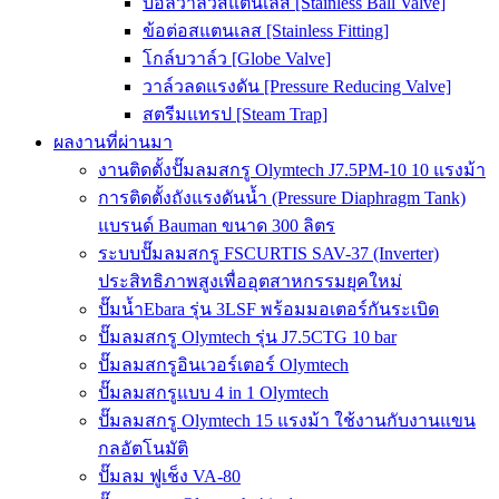
บอลวาล์วสแตนเลส [Stainless Ball Valve]
ข้อต่อสแตนเลส [Stainless Fitting]
โกล์บวาล์ว [Globe Valve]
วาล์วลดแรงดัน [Pressure Reducing Valve]
สตรีมแทรป [Steam Trap]
ผลงานที่ผ่านมา
งานติดตั้งปั๊มลมสกรู Olymtech J7.5PM-10 10 แรงม้า
การติดตั้งถังแรงดันน้ำ (Pressure Diaphragm Tank)
แบรนด์ Bauman ขนาด 300 ลิตร
ระบบปั๊มลมสกรู FSCURTIS SAV-37 (Inverter)
ประสิทธิภาพสูงเพื่ออุตสาหกรรมยุคใหม่
ปั๊มน้ำEbara รุ่น 3LSF พร้อมมอเตอร์กันระเบิด
ปั๊มลมสกรู Olymtech รุ่น J7.5CTG 10 bar
ปั๊มลมสกรูอินเวอร์เตอร์ Olymtech
ปั๊มลมสกรูแบบ 4 in 1 Olymtech
ปั๊มลมสกรู Olymtech 15 แรงม้า ใช้งานกับงานแขน
กลอัตโนมัติ
ปั๊มลม ฟูเช็ง VA-80