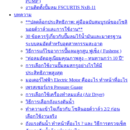
PUMP )
งานติดตั้งปั้มลม FSCURTIS NxB-11
บทความ
**ปลดล็อกประสิทธิภาพ: คู่มือฉบับสมบูรณ์ของโซลิ
นอยด์วาล์วและการใช้งาน**
30 ข้อควรรู้เกี่ยวกับปั๊มลมไร้น้ำมันและมาตรฐาน
ระบบลมอัดสำหรับอุตสาหกรรมสะอาด
วิธีการแก้ไขอาการปั๊มลมลูกสูบ ฟูเช็ง ( Fusheng )
“ท่อลมอัดอลูเนียมคุณภาพสูง – ทนทานกว่า 10 ปี”
การเลือกใช้งานปั๊มลมสกรูอย่างไรให้มี
ประสิทธิภาพสูงสุด
มอเตอร์ไฟฟ้า Electric Motor คืออะไร ทำหน้าที่อะไร
เพรสเชอร์เกจ Pressure Guage
การเลือกใช้เครื่องทำลมแห้ง (Air Dryer)
วิธีการเลือกถังแรงดันน้ำ
ทำความเข้าใจเกี่ยวกับ โซลินอยด์วาล์ว 2/2 ก่อน
เลือกใช้งานจริง
ถังแรงดันน้ำ ทำหน้าที่อะไร ? และ วิธีการตรวจเช็ค