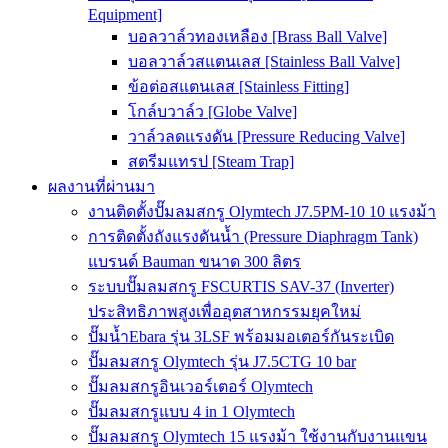
Equipment]
บอลวาล์วทองเหลือง [Brass Ball Valve]
บอลวาล์วสแตนเลส [Stainless Ball Valve]
ข้อต่อสแตนเลส [Stainless Fitting]
โกล์บวาล์ว [Globe Valve]
วาล์วลดแรงดัน [Pressure Reducing Valve]
สตรีมแทรป [Steam Trap]
ผลงานที่ผ่านมา
งานติดตั้งปั๊มลมสกรู Olymtech J7.5PM-10 10 แรงม้า
การติดตั้งถังแรงดันน้ำ (Pressure Diaphragm Tank)
แบรนด์ Bauman ขนาด 300 ลิตร
ระบบปั๊มลมสกรู FSCURTIS SAV-37 (Inverter)
ประสิทธิภาพสูงเพื่ออุตสาหกรรมยุคใหม่
ปั๊มน้ำEbara รุ่น 3LSF พร้อมมอเตอร์กันระเบิด
ปั๊มลมสกรู Olymtech รุ่น J7.5CTG 10 bar
ปั๊มลมสกรูอินเวอร์เตอร์ Olymtech
ปั๊มลมสกรูแบบ 4 in 1 Olymtech
ปั๊มลมสกรู Olymtech 15 แรงม้า ใช้งานกับงานแขน