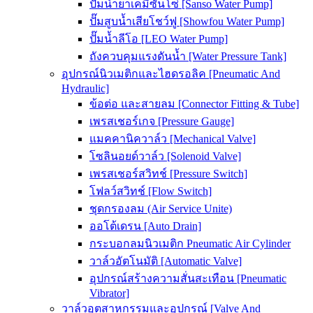
ปั๊มน้ำยาเคมีซันโซ่ [Sanso Water Pump]
ปั๊มสูบน้ำเสียโชว์ฟู [Showfou Water Pump]
ปั๊มน้ำลีโอ [LEO Water Pump]
ถังควบคุมแรงดันน้ำ [Water Pressure Tank]
อุปกรณ์นิวเมติกและไฮดรอลิค [Pneumatic And
Hydraulic]
ข้อต่อ และสายลม [Connector Fitting & Tube]
เพรสเชอร์เกจ [Pressure Gauge]
แมคคานิควาล์ว [Mechanical Valve]
โซลินอยด์วาล์ว [Solenoid Valve]
เพรสเชอร์สวิทช์ [Pressure Switch]
โฟลว์สวิทช์ [Flow Switch]
ชุดกรองลม (Air Service Unite)
ออโต้เดรน [Auto Drain]
กระบอกลมนิวเมติก Pneumatic Air Cylinder
วาล์วอัตโนมัติ [Automatic Valve]
อุปกรณ์สร้างความสั่นสะเทือน [Pneumatic
Vibrator]
วาล์วอุตสาหกรรมและอุปกรณ์ [Valve And