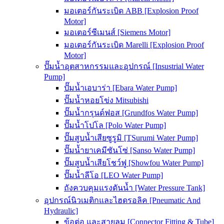
มอเตอร์กันระเบิด ABB [Explosion Proof
Motor]
มอเตอร์ซีเมนส์ [Siemens Motor]
มอเตอร์กันระเบิด Marelli [Explosion Proof
Motor]
ปั๊มน้ำอุตสาหกรรมและอุปกรณ์ [Insustrial Water
Pump]
ปั๊มน้ำเอบาร่า [Ebara Water Pump]
ปั๊มน้ำหอยโข่ง Mitsubishi
ปั๊มน้ำกรุนด์ฟอส [Grundfos Water Pump]
ปั๊มน้ำโปโล [Polo Water Pump]
ปั๊มสูบน้ำเสียซูรูมิ [TSurumi Water Pump]
ปั๊มน้ำยาเคมีซันโซ่ [Sanso Water Pump]
ปั๊มสูบน้ำเสียโชว์ฟู [Showfou Water Pump]
ปั๊มน้ำลีโอ [LEO Water Pump]
ถังควบคุมแรงดันน้ำ [Water Pressure Tank]
อุปกรณ์นิวเมติกและไฮดรอลิค [Pneumatic And
Hydraulic]
ข้อต่อ และสายลม [Connector Fitting & Tube]