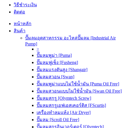
วิธีชำระเงิน
ติดต่อ
หน้าหลัก
สินค้า
ปั๊มลมอุตสาหกรรม อะไหล่ปั๊มลม [Industrial Air
Pump]
>
ปั๊มลมพูม่า [Puma]
ปั๊มลมฟูเช็ง [Fusheng]
ปั๊มลมแรงดันสูง [Shangair]
ปั๊มลมสวอน [Swan]
ปั๊มลมพูม่าแบบไม่ใช้น้ำมัน [Puma Oil Free]
ปั๊มลมสวอนแบบไม่ใช้น้ำมัน [Swan Oil Free]
ปั๊มลมสกรู [Olymtech Screw]
ปั๊มลมสกรูเอฟเอสเคอร์ติส [FScurtis]
เครื่องทำลมแห้ง [Air Dryer]
ปั๊มลม [Scroll Oil Free]
ปั๊มลมสกรูอินเวอร์เตอร์ [Olymtech]