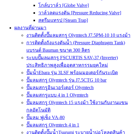
โกล์บวาล์ว [Globe Valve]
วาล์วลดแรงดัน [Pressure Reducing Valve]
สตรีมแทรป [Steam Trap]
ผลงานที่ผ่านมา
งานติดตั้งปั๊มลมสกรู Olymtech J7.5PM-10 10 แรงม้า
การติดตั้งถังแรงดันน้ำ (Pressure Diaphragm Tank)
แบรนด์ Bauman ขนาด 300 ลิตร
ระบบปั๊มลมสกรู FSCURTIS SAV-37 (Inverter)
ประสิทธิภาพสูงเพื่ออุตสาหกรรมยุคใหม่
ปั๊มน้ำEbara รุ่น 3LSF พร้อมมอเตอร์กันระเบิด
ปั๊มลมสกรู Olymtech รุ่น J7.5CTG 10 bar
ปั๊มลมสกรูอินเวอร์เตอร์ Olymtech
ปั๊มลมสกรูแบบ 4 in 1 Olymtech
ปั๊มลมสกรู Olymtech 15 แรงม้า ใช้งานกับงานแขน
กลอัตโนมัติ
ปั๊มลม ฟูเช็ง VA-80
ปั๊มลมสกรู Olymtech 4 in 1
งานติดตั้งปั๊มน้ำTsurumi ระบายน้ำบ่อโหลดสินค้า