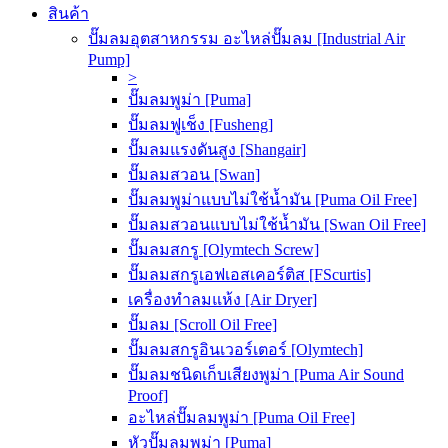
สินค้า
ปั๊มลมอุตสาหกรรม อะไหล่ปั๊มลม [Industrial Air
Pump]
>
ปั๊มลมพูม่า [Puma]
ปั๊มลมฟูเช็ง [Fusheng]
ปั๊มลมแรงดันสูง [Shangair]
ปั๊มลมสวอน [Swan]
ปั๊มลมพูม่าแบบไม่ใช้น้ำมัน [Puma Oil Free]
ปั๊มลมสวอนแบบไม่ใช้น้ำมัน [Swan Oil Free]
ปั๊มลมสกรู [Olymtech Screw]
ปั๊มลมสกรูเอฟเอสเคอร์ติส [FScurtis]
เครื่องทำลมแห้ง [Air Dryer]
ปั๊มลม [Scroll Oil Free]
ปั๊มลมสกรูอินเวอร์เตอร์ [Olymtech]
ปั๊มลมชนิดเก็บเสียงพูม่า [Puma Air Sound
Proof]
อะไหล่ปั๊มลมพูม่า [Puma Oil Free]
หัวปั๊มลมพูม่า [Puma]