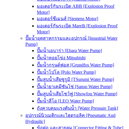
มอเตอร์กันระเบิด ABB [Explosion Proof
Motor]
มอเตอร์ซีเมนส์ [Siemens Motor]
มอเตอร์กันระเบิด Marelli [Explosion Proof
Motor]
ปั๊มน้ำอุตสาหกรรมและอุปกรณ์ [Insustrial Water
Pump]
ปั๊มน้ำเอบาร่า [Ebara Water Pump]
ปั๊มน้ำหอยโข่ง Mitsubishi
ปั๊มน้ำกรุนด์ฟอส [Grundfos Water Pump]
ปั๊มน้ำโปโล [Polo Water Pump]
ปั๊มสูบน้ำเสียซูรูมิ [TSurumi Water Pump]
ปั๊มน้ำยาเคมีซันโซ่ [Sanso Water Pump]
ปั๊มสูบน้ำเสียโชว์ฟู [Showfou Water Pump]
ปั๊มน้ำลีโอ [LEO Water Pump]
ถังควบคุมแรงดันน้ำ [Water Pressure Tank]
อุปกรณ์นิวเมติกและไฮดรอลิค [Pneumatic And
Hydraulic]
ข้อต่อ และสายลม [Connector Fitting & Tube]