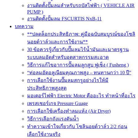
งานติดตั้งปั๊มลมสำหรับรถบัสไฟฟ้า ( VEHICLE AIR
PUMP )
งานติดตั้งปั้มลม FSCURTIS NxB-11
บทความ
**ปลดล็อกประสิทธิภาพ: คู่มือฉบับสมบูรณ์ของโซลิ
นอยด์วาล์วและการใช้งาน**
30 ข้อควรรู้เกี่ยวกับปั๊มลมไร้น้ำมันและมาตรฐาน
ระบบลมอัดสำหรับอุตสาหกรรมสะอาด
วิธีการแก้ไขอาการปั๊มลมลูกสูบ ฟูเช็ง ( Fusheng )
“ท่อลมอัดอลูเนียมคุณภาพสูง – ทนทานกว่า 10 ปี”
การเลือกใช้งานปั๊มลมสกรูอย่างไรให้มี
ประสิทธิภาพสูงสุด
มอเตอร์ไฟฟ้า Electric Motor คืออะไร ทำหน้าที่อะไร
เพรสเชอร์เกจ Pressure Guage
การเลือกใช้เครื่องทำลมแห้ง (Air Dryer)
วิธีการเลือกถังแรงดันน้ำ
ทำความเข้าใจเกี่ยวกับ โซลินอยด์วาล์ว 2/2 ก่อน
เลือกใช้งานจริง