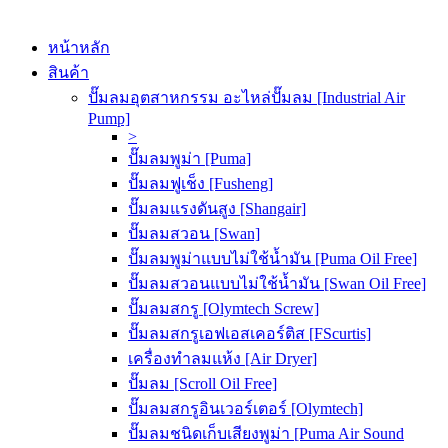
หน้าหลัก
สินค้า
ปั๊มลมอุตสาหกรรม อะไหล่ปั๊มลม [Industrial Air
Pump]
>
ปั๊มลมพูม่า [Puma]
ปั๊มลมฟูเช็ง [Fusheng]
ปั๊มลมแรงดันสูง [Shangair]
ปั๊มลมสวอน [Swan]
ปั๊มลมพูม่าแบบไม่ใช้น้ำมัน [Puma Oil Free]
ปั๊มลมสวอนแบบไม่ใช้น้ำมัน [Swan Oil Free]
ปั๊มลมสกรู [Olymtech Screw]
ปั๊มลมสกรูเอฟเอสเคอร์ติส [FScurtis]
เครื่องทำลมแห้ง [Air Dryer]
ปั๊มลม [Scroll Oil Free]
ปั๊มลมสกรูอินเวอร์เตอร์ [Olymtech]
ปั๊มลมชนิดเก็บเสียงพูม่า [Puma Air Sound