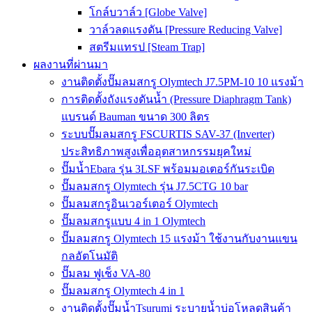
โกล์บวาล์ว [Globe Valve]
วาล์วลดแรงดัน [Pressure Reducing Valve]
สตรีมแทรป [Steam Trap]
ผลงานที่ผ่านมา
งานติดตั้งปั๊มลมสกรู Olymtech J7.5PM-10 10 แรงม้า
การติดตั้งถังแรงดันน้ำ (Pressure Diaphragm Tank)
แบรนด์ Bauman ขนาด 300 ลิตร
ระบบปั๊มลมสกรู FSCURTIS SAV-37 (Inverter)
ประสิทธิภาพสูงเพื่ออุตสาหกรรมยุคใหม่
ปั๊มน้ำEbara รุ่น 3LSF พร้อมมอเตอร์กันระเบิด
ปั๊มลมสกรู Olymtech รุ่น J7.5CTG 10 bar
ปั๊มลมสกรูอินเวอร์เตอร์ Olymtech
ปั๊มลมสกรูแบบ 4 in 1 Olymtech
ปั๊มลมสกรู Olymtech 15 แรงม้า ใช้งานกับงานแขน
กลอัตโนมัติ
ปั๊มลม ฟูเช็ง VA-80
ปั๊มลมสกรู Olymtech 4 in 1
งานติดตั้งปั๊มน้ำTsurumi ระบายน้ำบ่อโหลดสินค้า