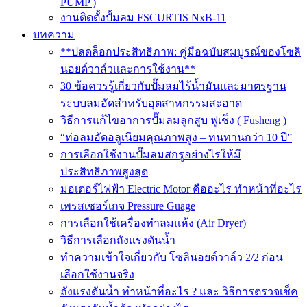
PUMP )
งานติดตั้งปั้มลม FSCURTIS NxB-11
บทความ
**ปลดล็อกประสิทธิภาพ: คู่มือฉบับสมบูรณ์ของโซลิ
นอยด์วาล์วและการใช้งาน**
30 ข้อควรรู้เกี่ยวกับปั๊มลมไร้น้ำมันและมาตรฐาน
ระบบลมอัดสำหรับอุตสาหกรรมสะอาด
วิธีการแก้ไขอาการปั๊มลมลูกสูบ ฟูเช็ง ( Fusheng )
“ท่อลมอัดอลูเนียมคุณภาพสูง – ทนทานกว่า 10 ปี”
การเลือกใช้งานปั๊มลมสกรูอย่างไรให้มี
ประสิทธิภาพสูงสุด
มอเตอร์ไฟฟ้า Electric Motor คืออะไร ทำหน้าที่อะไร
เพรสเชอร์เกจ Pressure Guage
การเลือกใช้เครื่องทำลมแห้ง (Air Dryer)
วิธีการเลือกถังแรงดันน้ำ
ทำความเข้าใจเกี่ยวกับ โซลินอยด์วาล์ว 2/2 ก่อน
เลือกใช้งานจริง
ถังแรงดันน้ำ ทำหน้าที่อะไร ? และ วิธีการตรวจเช็ค