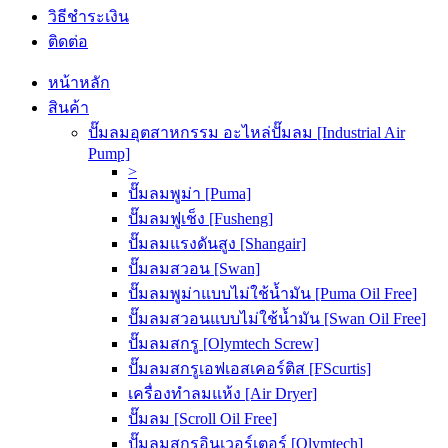
วิธีชำระเงิน
ติดต่อ
หน้าหลัก
สินค้า
ปั๊มลมอุตสาหกรรม อะไหล่ปั๊มลม [Industrial Air
Pump]
>
ปั๊มลมพูม่า [Puma]
ปั๊มลมฟูเช็ง [Fusheng]
ปั๊มลมแรงดันสูง [Shangair]
ปั๊มลมสวอน [Swan]
ปั๊มลมพูม่าแบบไม่ใช้น้ำมัน [Puma Oil Free]
ปั๊มลมสวอนแบบไม่ใช้น้ำมัน [Swan Oil Free]
ปั๊มลมสกรู [Olymtech Screw]
ปั๊มลมสกรูเอฟเอสเคอร์ติส [FScurtis]
เครื่องทำลมแห้ง [Air Dryer]
ปั๊มลม [Scroll Oil Free]
ปั๊มลมสกรูอินเวอร์เตอร์ [Olymtech]