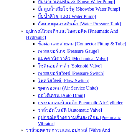
ปั๊มน้ำยาเคมีซันโซ่ [Sanso Water Pump]
ปั๊มสูบน้ำเสียโชว์ฟู [Showfou Water Pump]
ปั๊มน้ำลีโอ [LEO Water Pump]
ถังควบคุมแรงดันน้ำ [Water Pressure Tank]
อุปกรณ์นิวเมติกและไฮดรอลิค [Pneumatic And
Hydraulic]
ข้อต่อ และสายลม [Connector Fitting & Tube]
เพรสเชอร์เกจ [Pressure Gauge]
แมคคานิควาล์ว [Mechanical Valve]
โซลินอยด์วาล์ว [Solenoid Valve]
เพรสเชอร์สวิทช์ [Pressure Switch]
โฟลว์สวิทช์ [Flow Switch]
ชุดกรองลม (Air Service Unite)
ออโต้เดรน [Auto Drain]
กระบอกลมนิวเมติก Pneumatic Air Cylinder
วาล์วอัตโนมัติ [Automatic Valve]
อุปกรณ์สร้างความสั่นสะเทือน [Pneumatic
Vibrator]
วาล์วอุตสาหกรรมและอุปกรณ์ [Valve And