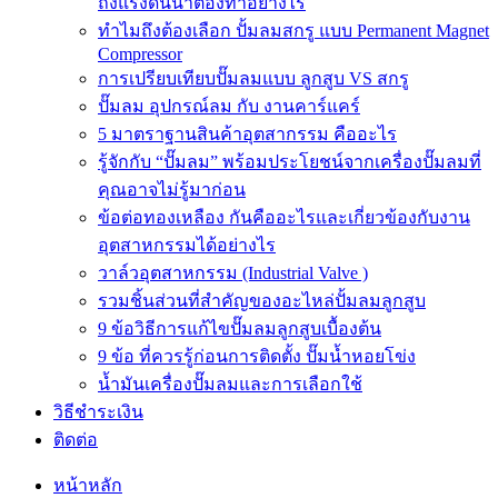
ถังแรงดันน้ำต้องทำอย่างไร
ทำไมถึงต้องเลือก ปั้มลมสกรู แบบ Permanent Magnet
Compressor
การเปรียบเทียบปั๊มลมแบบ ลูกสูบ VS สกรู
ปั๊มลม อุปกรณ์ลม กับ งานคาร์แคร์
5 มาตราฐานสินค้าอุตสากรรม คืออะไร
รู้จักกับ “ปั๊มลม” พร้อมประโยชน์จากเครื่องปั๊มลมที่
คุณอาจไม่รู้มาก่อน
ข้อต่อทองเหลือง กันคืออะไรและเกี่ยวข้องกับงาน
อุตสาหกรรมได้อย่างไร
วาล์วอุตสาหกรรม (Industrial Valve )
รวมชิ้นส่วนที่สำคัญของอะไหล่ปั้มลมลูกสูบ
9 ข้อวิธีการแก้ไขปั๊มลมลูกสูบเบื้องต้น
9 ข้อ ที่ควรรู้ก่อนการติดตั้ง ปั๊มน้ำหอยโข่ง
น้ำมันเครื่องปั๊มลมและการเลือกใช้
วิธีชำระเงิน
ติดต่อ
หน้าหลัก