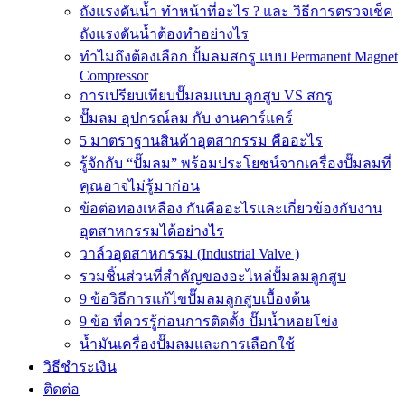
ถังแรงดันน้ำ ทำหน้าที่อะไร ? และ วิธีการตรวจเช็ค
ถังแรงดันน้ำต้องทำอย่างไร
ทำไมถึงต้องเลือก ปั้มลมสกรู แบบ Permanent Magnet
Compressor
การเปรียบเทียบปั๊มลมแบบ ลูกสูบ VS สกรู
ปั๊มลม อุปกรณ์ลม กับ งานคาร์แคร์
5 มาตราฐานสินค้าอุตสากรรม คืออะไร
รู้จักกับ “ปั๊มลม” พร้อมประโยชน์จากเครื่องปั๊มลมที่
คุณอาจไม่รู้มาก่อน
ข้อต่อทองเหลือง กันคืออะไรและเกี่ยวข้องกับงาน
อุตสาหกรรมได้อย่างไร
วาล์วอุตสาหกรรม (Industrial Valve )
รวมชิ้นส่วนที่สำคัญของอะไหล่ปั้มลมลูกสูบ
9 ข้อวิธีการแก้ไขปั๊มลมลูกสูบเบื้องต้น
9 ข้อ ที่ควรรู้ก่อนการติดตั้ง ปั๊มน้ำหอยโข่ง
น้ำมันเครื่องปั๊มลมและการเลือกใช้
วิธีชำระเงิน
ติดต่อ