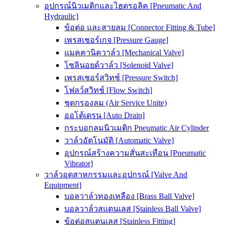
อุปกรณ์นิวเมติกและไฮดรอลิค [Pneumatic And
Hydraulic]
ข้อต่อ และสายลม [Connector Fitting & Tube]
เพรสเชอร์เกจ [Pressure Gauge]
แมคคานิควาล์ว [Mechanical Valve]
โซลินอยด์วาล์ว [Solenoid Valve]
เพรสเชอร์สวิทช์ [Pressure Switch]
โฟลว์สวิทช์ [Flow Switch]
ชุดกรองลม (Air Service Unite)
ออโต้เดรน [Auto Drain]
กระบอกลมนิวเมติก Pneumatic Air Cylinder
วาล์วอัตโนมัติ [Automatic Valve]
อุปกรณ์สร้างความสั่นสะเทือน [Pneumatic
Vibrator]
วาล์วอุตสาหกรรมและอุปกรณ์ [Valve And
Equipment]
บอลวาล์วทองเหลือง [Brass Ball Valve]
บอลวาล์วสแตนเลส [Stainless Ball Valve]
ข้อต่อสแตนเลส [Stainless Fitting]