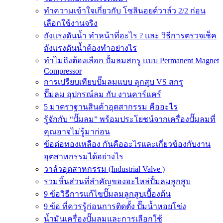
ทำความเข้าใจเกี่ยวกับ โซลินอยด์วาล์ว 2/2 ก่อน
เลือกใช้งานจริง
ถังแรงดันน้ำ ทำหน้าที่อะไร ? และ วิธีการตรวจเช็ค
ถังแรงดันน้ำต้องทำอย่างไร
ทำไมถึงต้องเลือก ปั้มลมสกรู แบบ Permanent Magnet
Compressor
การเปรียบเทียบปั๊มลมแบบ ลูกสูบ VS สกรู
ปั๊มลม อุปกรณ์ลม กับ งานคาร์แคร์
5 มาตราฐานสินค้าอุตสากรรม คืออะไร
รู้จักกับ “ปั๊มลม” พร้อมประโยชน์จากเครื่องปั๊มลมที่
คุณอาจไม่รู้มาก่อน
ข้อต่อทองเหลือง กันคืออะไรและเกี่ยวข้องกับงาน
อุตสาหกรรมได้อย่างไร
วาล์วอุตสาหกรรม (Industrial Valve )
รวมชิ้นส่วนที่สำคัญของอะไหล่ปั้มลมลูกสูบ
9 ข้อวิธีการแก้ไขปั๊มลมลูกสูบเบื้องต้น
9 ข้อ ที่ควรรู้ก่อนการติดตั้ง ปั๊มน้ำหอยโข่ง
น้ำมันเครื่องปั๊มลมและการเลือกใช้