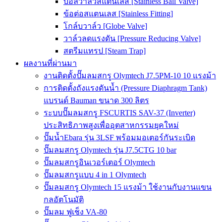
บอลวาล์วสแตนเลส [Stainless Ball Valve]
ข้อต่อสแตนเลส [Stainless Fitting]
โกล์บวาล์ว [Globe Valve]
วาล์วลดแรงดัน [Pressure Reducing Valve]
สตรีมแทรป [Steam Trap]
ผลงานที่ผ่านมา
งานติดตั้งปั๊มลมสกรู Olymtech J7.5PM-10 10 แรงม้า
การติดตั้งถังแรงดันน้ำ (Pressure Diaphragm Tank)
แบรนด์ Bauman ขนาด 300 ลิตร
ระบบปั๊มลมสกรู FSCURTIS SAV-37 (Inverter)
ประสิทธิภาพสูงเพื่ออุตสาหกรรมยุคใหม่
ปั๊มน้ำEbara รุ่น 3LSF พร้อมมอเตอร์กันระเบิด
ปั๊มลมสกรู Olymtech รุ่น J7.5CTG 10 bar
ปั๊มลมสกรูอินเวอร์เตอร์ Olymtech
ปั๊มลมสกรูแบบ 4 in 1 Olymtech
ปั๊มลมสกรู Olymtech 15 แรงม้า ใช้งานกับงานแขน
กลอัตโนมัติ
ปั๊มลม ฟูเช็ง VA-80