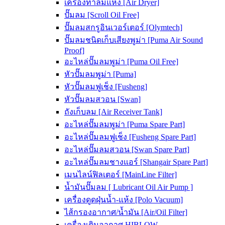
เครื่องทำลมแห้ง [Air Dryer]
ปั๊มลม [Scroll Oil Free]
ปั๊มลมสกรูอินเวอร์เตอร์ [Olymtech]
ปั๊มลมชนิดเก็บเสียงพูม่า [Puma Air Sound
Proof]
อะไหล่ปั๊มลมพูม่า [Puma Oil Free]
หัวปั๊มลมพูม่า [Puma]
หัวปั๊มลมฟูเช็ง [Fusheng]
หัวปั๊มลมสวอน [Swan]
ถังเก็บลม [Air Receiver Tank]
อะไหล่ปั๊มลมพูม่า [Puma Spare Part]
อะไหล่ปั๊มลมฟูเช็ง [Fusheng Spare Part]
อะไหล่ปั๊มลมสวอน [Swan Spare Part]
อะไหล่ปั๊มลมชางแอร์ [Shangair Spare Part]
เมนไลน์ฟิลเตอร์ [MainLine Filter]
น้ำมันปั๊มลม [ Lubricant Oil Air Pump ]
เครื่องดูดฝุ่นน้ำ-แห้ง [Polo Vacuum]
ไส้กรองอากาศ/น้ำมัน [Air/Oil Filter]
เครื่องเติมอากาศ HIBLOW