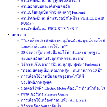
งานติดตั้งปั๊มลม สกรูฟูเช็ง 30 แรงม้า
งานออกแบบและเดินท่อลมอัด
งานเปลี่ยนลูกปืน หัวปั๊มลมสกรู Fusheng
งานติดตั้งปั๊มลมสำหรับรถบัสไฟฟ้า ( VEHICLE AIR
PUMP )
งานติดตั้งปั้มลม FSCURTIS NxB-11
บทความ
**ปลดล็อกประสิทธิภาพ: คู่มือฉบับสมบูรณ์ของโซลิ
นอยด์วาล์วและการใช้งาน**
30 ข้อควรรู้เกี่ยวกับปั๊มลมไร้น้ำมันและมาตรฐาน
ระบบลมอัดสำหรับอุตสาหกรรมสะอาด
วิธีการแก้ไขอาการปั๊มลมลูกสูบ ฟูเช็ง ( Fusheng )
“ท่อลมอัดอลูเนียมคุณภาพสูง – ทนทานกว่า 10 ปี”
การเลือกใช้งานปั๊มลมสกรูอย่างไรให้มี
ประสิทธิภาพสูงสุด
มอเตอร์ไฟฟ้า Electric Motor คืออะไร ทำหน้าที่อะไร
เพรสเชอร์เกจ Pressure Guage
การเลือกใช้เครื่องทำลมแห้ง (Air Dryer)
วิธีการเลือกถังแรงดันน้ำ