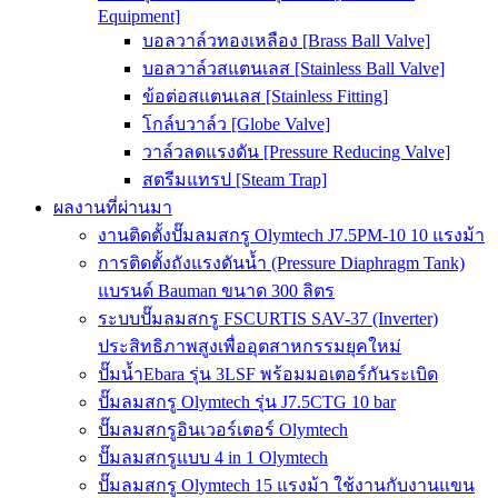
Equipment]
บอลวาล์วทองเหลือง [Brass Ball Valve]
บอลวาล์วสแตนเลส [Stainless Ball Valve]
ข้อต่อสแตนเลส [Stainless Fitting]
โกล์บวาล์ว [Globe Valve]
วาล์วลดแรงดัน [Pressure Reducing Valve]
สตรีมแทรป [Steam Trap]
ผลงานที่ผ่านมา
งานติดตั้งปั๊มลมสกรู Olymtech J7.5PM-10 10 แรงม้า
การติดตั้งถังแรงดันน้ำ (Pressure Diaphragm Tank)
แบรนด์ Bauman ขนาด 300 ลิตร
ระบบปั๊มลมสกรู FSCURTIS SAV-37 (Inverter)
ประสิทธิภาพสูงเพื่ออุตสาหกรรมยุคใหม่
ปั๊มน้ำEbara รุ่น 3LSF พร้อมมอเตอร์กันระเบิด
ปั๊มลมสกรู Olymtech รุ่น J7.5CTG 10 bar
ปั๊มลมสกรูอินเวอร์เตอร์ Olymtech
ปั๊มลมสกรูแบบ 4 in 1 Olymtech
ปั๊มลมสกรู Olymtech 15 แรงม้า ใช้งานกับงานแขน