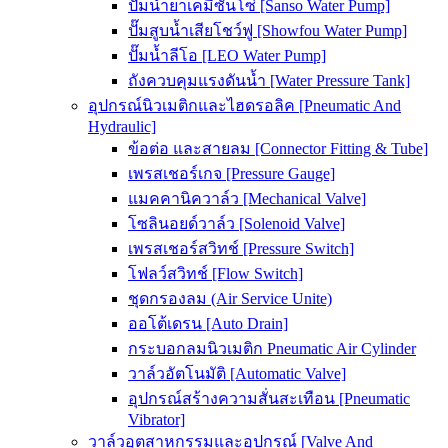
ปั๊มน้ำยาเคมีซันโซ่ [Sanso Water Pump]
ปั๊มสูบน้ำเสียโชว์ฟู [Showfou Water Pump]
ปั๊มน้ำลีโอ [LEO Water Pump]
ถังควบคุมแรงดันน้ำ [Water Pressure Tank]
อุปกรณ์นิวเมติกและไฮดรอลิค [Pneumatic And
Hydraulic]
ข้อต่อ และสายลม [Connector Fitting & Tube]
เพรสเชอร์เกจ [Pressure Gauge]
แมคคานิควาล์ว [Mechanical Valve]
โซลินอยด์วาล์ว [Solenoid Valve]
เพรสเชอร์สวิทช์ [Pressure Switch]
โฟลว์สวิทช์ [Flow Switch]
ชุดกรองลม (Air Service Unite)
ออโต้เดรน [Auto Drain]
กระบอกลมนิวเมติก Pneumatic Air Cylinder
วาล์วอัตโนมัติ [Automatic Valve]
อุปกรณ์สร้างความสั่นสะเทือน [Pneumatic
Vibrator]
วาล์วอุตสาหกรรมและอุปกรณ์ [Valve And