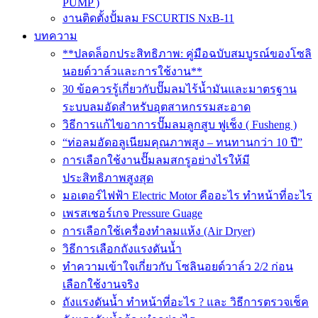
PUMP )
งานติดตั้งปั้มลม FSCURTIS NxB-11
บทความ
**ปลดล็อกประสิทธิภาพ: คู่มือฉบับสมบูรณ์ของโซลิ
นอยด์วาล์วและการใช้งาน**
30 ข้อควรรู้เกี่ยวกับปั๊มลมไร้น้ำมันและมาตรฐาน
ระบบลมอัดสำหรับอุตสาหกรรมสะอาด
วิธีการแก้ไขอาการปั๊มลมลูกสูบ ฟูเช็ง ( Fusheng )
“ท่อลมอัดอลูเนียมคุณภาพสูง – ทนทานกว่า 10 ปี”
การเลือกใช้งานปั๊มลมสกรูอย่างไรให้มี
ประสิทธิภาพสูงสุด
มอเตอร์ไฟฟ้า Electric Motor คืออะไร ทำหน้าที่อะไร
เพรสเชอร์เกจ Pressure Guage
การเลือกใช้เครื่องทำลมแห้ง (Air Dryer)
วิธีการเลือกถังแรงดันน้ำ
ทำความเข้าใจเกี่ยวกับ โซลินอยด์วาล์ว 2/2 ก่อน
เลือกใช้งานจริง
ถังแรงดันน้ำ ทำหน้าที่อะไร ? และ วิธีการตรวจเช็ค