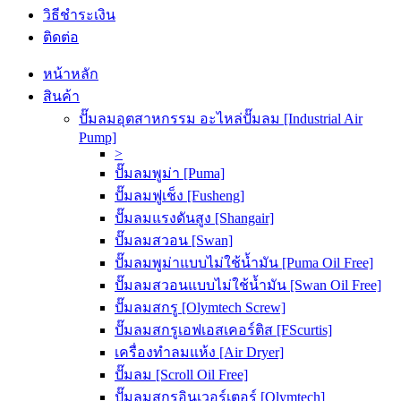
วิธีชำระเงิน
ติดต่อ
หน้าหลัก
สินค้า
ปั๊มลมอุตสาหกรรม อะไหล่ปั๊มลม [Industrial Air
Pump]
>
ปั๊มลมพูม่า [Puma]
ปั๊มลมฟูเช็ง [Fusheng]
ปั๊มลมแรงดันสูง [Shangair]
ปั๊มลมสวอน [Swan]
ปั๊มลมพูม่าแบบไม่ใช้น้ำมัน [Puma Oil Free]
ปั๊มลมสวอนแบบไม่ใช้น้ำมัน [Swan Oil Free]
ปั๊มลมสกรู [Olymtech Screw]
ปั๊มลมสกรูเอฟเอสเคอร์ติส [FScurtis]
เครื่องทำลมแห้ง [Air Dryer]
ปั๊มลม [Scroll Oil Free]
ปั๊มลมสกรูอินเวอร์เตอร์ [Olymtech]