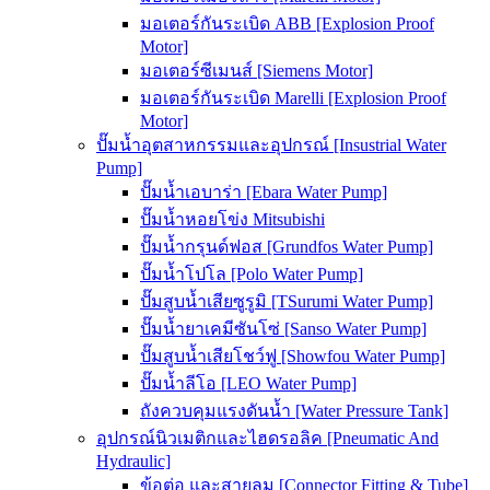
มอเตอร์กันระเบิด ABB [Explosion Proof
Motor]
มอเตอร์ซีเมนส์ [Siemens Motor]
มอเตอร์กันระเบิด Marelli [Explosion Proof
Motor]
ปั๊มน้ำอุตสาหกรรมและอุปกรณ์ [Insustrial Water
Pump]
ปั๊มน้ำเอบาร่า [Ebara Water Pump]
ปั๊มน้ำหอยโข่ง Mitsubishi
ปั๊มน้ำกรุนด์ฟอส [Grundfos Water Pump]
ปั๊มน้ำโปโล [Polo Water Pump]
ปั๊มสูบน้ำเสียซูรูมิ [TSurumi Water Pump]
ปั๊มน้ำยาเคมีซันโซ่ [Sanso Water Pump]
ปั๊มสูบน้ำเสียโชว์ฟู [Showfou Water Pump]
ปั๊มน้ำลีโอ [LEO Water Pump]
ถังควบคุมแรงดันน้ำ [Water Pressure Tank]
อุปกรณ์นิวเมติกและไฮดรอลิค [Pneumatic And
Hydraulic]
ข้อต่อ และสายลม [Connector Fitting & Tube]