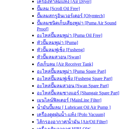
เครื่องทำลมแห้ง [Air Dryer]
ปั๊มลม [Scroll Oil Free]
ปั๊มลมสกรูอินเวอร์เตอร์ [Olymtech]
ปั๊มลมชนิดเก็บเสียงพูม่า [Puma Air Sound
Proof]
อะไหล่ปั๊มลมพูม่า [Puma Oil Free]
หัวปั๊มลมพูม่า [Puma]
หัวปั๊มลมฟูเช็ง [Fusheng]
หัวปั๊มลมสวอน [Swan]
ถังเก็บลม [Air Receiver Tank]
อะไหล่ปั๊มลมพูม่า [Puma Spare Part]
อะไหล่ปั๊มลมฟูเช็ง [Fusheng Spare Part]
อะไหล่ปั๊มลมสวอน [Swan Spare Part]
อะไหล่ปั๊มลมชางแอร์ [Shangair Spare Part]
เมนไลน์ฟิลเตอร์ [MainLine Filter]
น้ำมันปั๊มลม [ Lubricant Oil Air Pump ]
เครื่องดูดฝุ่นน้ำ-แห้ง [Polo Vacuum]
ไส้กรองอากาศ/น้ำมัน [Air/Oil Filter]
เครื่องเติมอากาศ HIBLOW