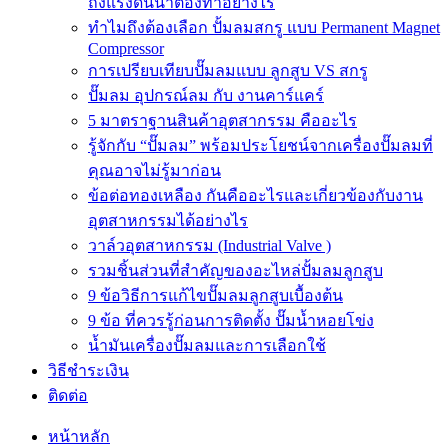
ถังแรงดันน้ำต้องทำอย่างไร
ทำไมถึงต้องเลือก ปั้มลมสกรู แบบ Permanent Magnet
Compressor
การเปรียบเทียบปั๊มลมแบบ ลูกสูบ VS สกรู
ปั๊มลม อุปกรณ์ลม กับ งานคาร์แคร์
5 มาตราฐานสินค้าอุตสากรรม คืออะไร
รู้จักกับ “ปั๊มลม” พร้อมประโยชน์จากเครื่องปั๊มลมที่
คุณอาจไม่รู้มาก่อน
ข้อต่อทองเหลือง กันคืออะไรและเกี่ยวข้องกับงาน
อุตสาหกรรมได้อย่างไร
วาล์วอุตสาหกรรม (Industrial Valve )
รวมชิ้นส่วนที่สำคัญของอะไหล่ปั้มลมลูกสูบ
9 ข้อวิธีการแก้ไขปั๊มลมลูกสูบเบื้องต้น
9 ข้อ ที่ควรรู้ก่อนการติดตั้ง ปั๊มน้ำหอยโข่ง
น้ำมันเครื่องปั๊มลมและการเลือกใช้
วิธีชำระเงิน
ติดต่อ
หน้าหลัก