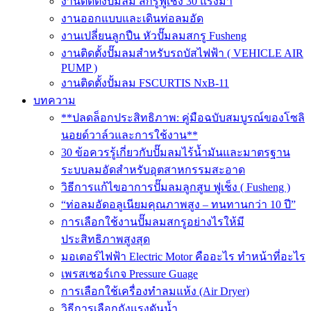
งานติดตั้งปั๊มลม สกรูฟูเช็ง 30 แรงม้า
งานออกแบบและเดินท่อลมอัด
งานเปลี่ยนลูกปืน หัวปั๊มลมสกรู Fusheng
งานติดตั้งปั๊มลมสำหรับรถบัสไฟฟ้า ( VEHICLE AIR
PUMP )
งานติดตั้งปั้มลม FSCURTIS NxB-11
บทความ
**ปลดล็อกประสิทธิภาพ: คู่มือฉบับสมบูรณ์ของโซลิ
นอยด์วาล์วและการใช้งาน**
30 ข้อควรรู้เกี่ยวกับปั๊มลมไร้น้ำมันและมาตรฐาน
ระบบลมอัดสำหรับอุตสาหกรรมสะอาด
วิธีการแก้ไขอาการปั๊มลมลูกสูบ ฟูเช็ง ( Fusheng )
“ท่อลมอัดอลูเนียมคุณภาพสูง – ทนทานกว่า 10 ปี”
การเลือกใช้งานปั๊มลมสกรูอย่างไรให้มี
ประสิทธิภาพสูงสุด
มอเตอร์ไฟฟ้า Electric Motor คืออะไร ทำหน้าที่อะไร
เพรสเชอร์เกจ Pressure Guage
การเลือกใช้เครื่องทำลมแห้ง (Air Dryer)
วิธีการเลือกถังแรงดันน้ำ