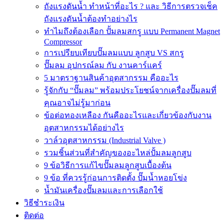
ถังแรงดันน้ำ ทำหน้าที่อะไร ? และ วิธีการตรวจเช็ค
ถังแรงดันน้ำต้องทำอย่างไร
ทำไมถึงต้องเลือก ปั้มลมสกรู แบบ Permanent Magnet
Compressor
การเปรียบเทียบปั๊มลมแบบ ลูกสูบ VS สกรู
ปั๊มลม อุปกรณ์ลม กับ งานคาร์แคร์
5 มาตราฐานสินค้าอุตสากรรม คืออะไร
รู้จักกับ “ปั๊มลม” พร้อมประโยชน์จากเครื่องปั๊มลมที่
คุณอาจไม่รู้มาก่อน
ข้อต่อทองเหลือง กันคืออะไรและเกี่ยวข้องกับงาน
อุตสาหกรรมได้อย่างไร
วาล์วอุตสาหกรรม (Industrial Valve )
รวมชิ้นส่วนที่สำคัญของอะไหล่ปั้มลมลูกสูบ
9 ข้อวิธีการแก้ไขปั๊มลมลูกสูบเบื้องต้น
9 ข้อ ที่ควรรู้ก่อนการติดตั้ง ปั๊มน้ำหอยโข่ง
น้ำมันเครื่องปั๊มลมและการเลือกใช้
วิธีชำระเงิน
ติดต่อ