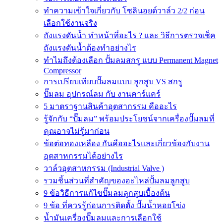
ทำความเข้าใจเกี่ยวกับ โซลินอยด์วาล์ว 2/2 ก่อน
เลือกใช้งานจริง
ถังแรงดันน้ำ ทำหน้าที่อะไร ? และ วิธีการตรวจเช็ค
ถังแรงดันน้ำต้องทำอย่างไร
ทำไมถึงต้องเลือก ปั้มลมสกรู แบบ Permanent Magnet
Compressor
การเปรียบเทียบปั๊มลมแบบ ลูกสูบ VS สกรู
ปั๊มลม อุปกรณ์ลม กับ งานคาร์แคร์
5 มาตราฐานสินค้าอุตสากรรม คืออะไร
รู้จักกับ “ปั๊มลม” พร้อมประโยชน์จากเครื่องปั๊มลมที่
คุณอาจไม่รู้มาก่อน
ข้อต่อทองเหลือง กันคืออะไรและเกี่ยวข้องกับงาน
อุตสาหกรรมได้อย่างไร
วาล์วอุตสาหกรรม (Industrial Valve )
รวมชิ้นส่วนที่สำคัญของอะไหล่ปั้มลมลูกสูบ
9 ข้อวิธีการแก้ไขปั๊มลมลูกสูบเบื้องต้น
9 ข้อ ที่ควรรู้ก่อนการติดตั้ง ปั๊มน้ำหอยโข่ง
น้ำมันเครื่องปั๊มลมและการเลือกใช้