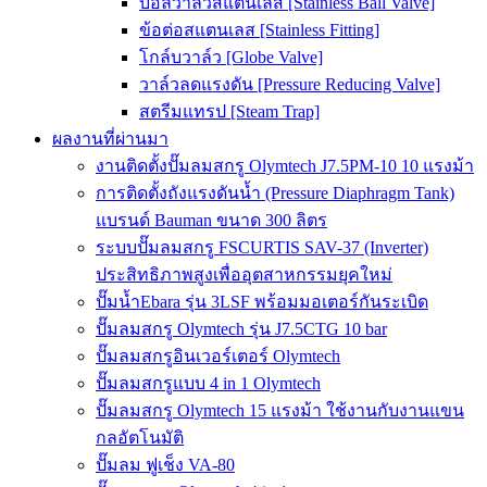
บอลวาล์วสแตนเลส [Stainless Ball Valve]
ข้อต่อสแตนเลส [Stainless Fitting]
โกล์บวาล์ว [Globe Valve]
วาล์วลดแรงดัน [Pressure Reducing Valve]
สตรีมแทรป [Steam Trap]
ผลงานที่ผ่านมา
งานติดตั้งปั๊มลมสกรู Olymtech J7.5PM-10 10 แรงม้า
การติดตั้งถังแรงดันน้ำ (Pressure Diaphragm Tank)
แบรนด์ Bauman ขนาด 300 ลิตร
ระบบปั๊มลมสกรู FSCURTIS SAV-37 (Inverter)
ประสิทธิภาพสูงเพื่ออุตสาหกรรมยุคใหม่
ปั๊มน้ำEbara รุ่น 3LSF พร้อมมอเตอร์กันระเบิด
ปั๊มลมสกรู Olymtech รุ่น J7.5CTG 10 bar
ปั๊มลมสกรูอินเวอร์เตอร์ Olymtech
ปั๊มลมสกรูแบบ 4 in 1 Olymtech
ปั๊มลมสกรู Olymtech 15 แรงม้า ใช้งานกับงานแขน
กลอัตโนมัติ
ปั๊มลม ฟูเช็ง VA-80