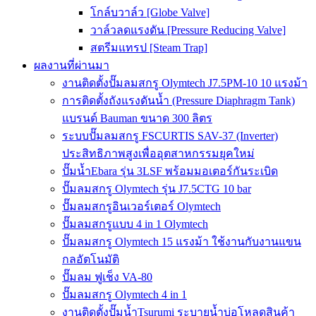
โกล์บวาล์ว [Globe Valve]
วาล์วลดแรงดัน [Pressure Reducing Valve]
สตรีมแทรป [Steam Trap]
ผลงานที่ผ่านมา
งานติดตั้งปั๊มลมสกรู Olymtech J7.5PM-10 10 แรงม้า
การติดตั้งถังแรงดันน้ำ (Pressure Diaphragm Tank)
แบรนด์ Bauman ขนาด 300 ลิตร
ระบบปั๊มลมสกรู FSCURTIS SAV-37 (Inverter)
ประสิทธิภาพสูงเพื่ออุตสาหกรรมยุคใหม่
ปั๊มน้ำEbara รุ่น 3LSF พร้อมมอเตอร์กันระเบิด
ปั๊มลมสกรู Olymtech รุ่น J7.5CTG 10 bar
ปั๊มลมสกรูอินเวอร์เตอร์ Olymtech
ปั๊มลมสกรูแบบ 4 in 1 Olymtech
ปั๊มลมสกรู Olymtech 15 แรงม้า ใช้งานกับงานแขน
กลอัตโนมัติ
ปั๊มลม ฟูเช็ง VA-80
ปั๊มลมสกรู Olymtech 4 in 1
งานติดตั้งปั๊มน้ำTsurumi ระบายน้ำบ่อโหลดสินค้า