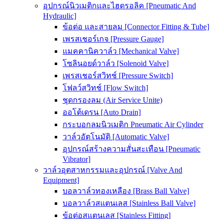
อุปกรณ์นิวเมติกและไฮดรอลิค [Pneumatic And
Hydraulic]
ข้อต่อ และสายลม [Connector Fitting & Tube]
เพรสเชอร์เกจ [Pressure Gauge]
แมคคานิควาล์ว [Mechanical Valve]
โซลินอยด์วาล์ว [Solenoid Valve]
เพรสเชอร์สวิทช์ [Pressure Switch]
โฟลว์สวิทช์ [Flow Switch]
ชุดกรองลม (Air Service Unite)
ออโต้เดรน [Auto Drain]
กระบอกลมนิวเมติก Pneumatic Air Cylinder
วาล์วอัตโนมัติ [Automatic Valve]
อุปกรณ์สร้างความสั่นสะเทือน [Pneumatic
Vibrator]
วาล์วอุตสาหกรรมและอุปกรณ์ [Valve And
Equipment]
บอลวาล์วทองเหลือง [Brass Ball Valve]
บอลวาล์วสแตนเลส [Stainless Ball Valve]
ข้อต่อสแตนเลส [Stainless Fitting]