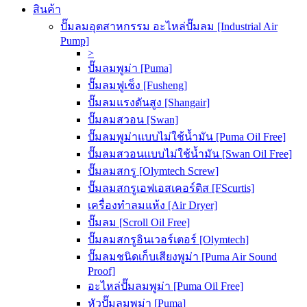
สินค้า
ปั๊มลมอุตสาหกรรม อะไหล่ปั๊มลม [Industrial Air
Pump]
>
ปั๊มลมพูม่า [Puma]
ปั๊มลมฟูเช็ง [Fusheng]
ปั๊มลมแรงดันสูง [Shangair]
ปั๊มลมสวอน [Swan]
ปั๊มลมพูม่าแบบไม่ใช้น้ำมัน [Puma Oil Free]
ปั๊มลมสวอนแบบไม่ใช้น้ำมัน [Swan Oil Free]
ปั๊มลมสกรู [Olymtech Screw]
ปั๊มลมสกรูเอฟเอสเคอร์ติส [FScurtis]
เครื่องทำลมแห้ง [Air Dryer]
ปั๊มลม [Scroll Oil Free]
ปั๊มลมสกรูอินเวอร์เตอร์ [Olymtech]
ปั๊มลมชนิดเก็บเสียงพูม่า [Puma Air Sound
Proof]
อะไหล่ปั๊มลมพูม่า [Puma Oil Free]
หัวปั๊มลมพูม่า [Puma]