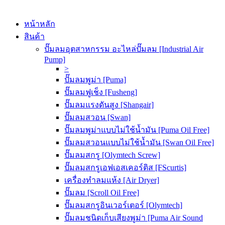
หน้าหลัก
สินค้า
ปั๊มลมอุตสาหกรรม อะไหล่ปั๊มลม [Industrial Air
Pump]
>
ปั๊มลมพูม่า [Puma]
ปั๊มลมฟูเช็ง [Fusheng]
ปั๊มลมแรงดันสูง [Shangair]
ปั๊มลมสวอน [Swan]
ปั๊มลมพูม่าแบบไม่ใช้น้ำมัน [Puma Oil Free]
ปั๊มลมสวอนแบบไม่ใช้น้ำมัน [Swan Oil Free]
ปั๊มลมสกรู [Olymtech Screw]
ปั๊มลมสกรูเอฟเอสเคอร์ติส [FScurtis]
เครื่องทำลมแห้ง [Air Dryer]
ปั๊มลม [Scroll Oil Free]
ปั๊มลมสกรูอินเวอร์เตอร์ [Olymtech]
ปั๊มลมชนิดเก็บเสียงพูม่า [Puma Air Sound