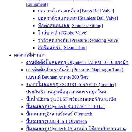
Equipment]
บอลวาล์วทองเหลือง [Brass Ball Valve]
บอลวาล์วสแตนเลส [Stainless Ball Valve]
ข้อต่อสแตนเลส [Stainless Fitting]
โกล์บวาล์ว [Globe Valve]
วาล์วลดแรงดัน [Pressure Reducing Valve]
สตรีมแทรป [Steam Trap]
ผลงานที่ผ่านมา
งานติดตั้งปั๊มลมสกรู Olymtech J7.5PM-10 10 แรงม้า
การติดตั้งถังแรงดันน้ำ (Pressure Diaphragm Tank)
แบรนด์ Bauman ขนาด 300 ลิตร
ระบบปั๊มลมสกรู FSCURTIS SAV-37 (Inverter)
ประสิทธิภาพสูงเพื่ออุตสาหกรรมยุคใหม่
ปั๊มน้ำEbara รุ่น 3LSF พร้อมมอเตอร์กันระเบิด
ปั๊มลมสกรู Olymtech รุ่น J7.5CTG 10 bar
ปั๊มลมสกรูอินเวอร์เตอร์ Olymtech
ปั๊มลมสกรูแบบ 4 in 1 Olymtech
ปั๊มลมสกรู Olymtech 15 แรงม้า ใช้งานกับงานแขน