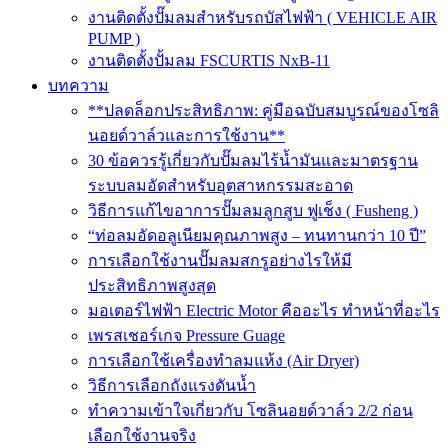
งานติดตั้งปั๊มลมสำหรับรถบัสไฟฟ้า ( VEHICLE AIR
PUMP )
งานติดตั้งปั้มลม FSCURTIS NxB-11
บทความ
**ปลดล็อกประสิทธิภาพ: คู่มือฉบับสมบูรณ์ของโซลิ
นอยด์วาล์วและการใช้งาน**
30 ข้อควรรู้เกี่ยวกับปั๊มลมไร้น้ำมันและมาตรฐาน
ระบบลมอัดสำหรับอุตสาหกรรมสะอาด
วิธีการแก้ไขอาการปั๊มลมลูกสูบ ฟูเช็ง ( Fusheng )
“ท่อลมอัดอลูเนียมคุณภาพสูง – ทนทานกว่า 10 ปี”
การเลือกใช้งานปั๊มลมสกรูอย่างไรให้มี
ประสิทธิภาพสูงสุด
มอเตอร์ไฟฟ้า Electric Motor คืออะไร ทำหน้าที่อะไร
เพรสเชอร์เกจ Pressure Guage
การเลือกใช้เครื่องทำลมแห้ง (Air Dryer)
วิธีการเลือกถังแรงดันน้ำ
ทำความเข้าใจเกี่ยวกับ โซลินอยด์วาล์ว 2/2 ก่อน
เลือกใช้งานจริง