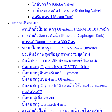
โกล์บวาล์ว [Globe Valve]
วาล์วลดแรงดัน [Pressure Reducing Valve]
สตรีมแทรป [Steam Trap]
ผลงานที่ผ่านมา
งานติดตั้งปั๊มลมสกรู Olymtech J7.5PM-10 10 แรงม้า
การติดตั้งถังแรงดันน้ำ (Pressure Diaphragm Tank)
แบรนด์ Bauman ขนาด 300 ลิตร
ระบบปั๊มลมสกรู FSCURTIS SAV-37 (Inverter)
ประสิทธิภาพสูงเพื่ออุตสาหกรรมยุคใหม่
ปั๊มน้ำEbara รุ่น 3LSF พร้อมมอเตอร์กันระเบิด
ปั๊มลมสกรู Olymtech รุ่น J7.5CTG 10 bar
ปั๊มลมสกรูอินเวอร์เตอร์ Olymtech
ปั๊มลมสกรูแบบ 4 in 1 Olymtech
ปั๊มลมสกรู Olymtech 15 แรงม้า ใช้งานกับงานแขน
กลอัตโนมัติ
ปั๊มลม ฟูเช็ง VA-80
ปั๊มลมสกรู Olymtech 4 in 1
งานติดตั้งปั๊มน้ำTsurumi ระบายน้ำบ่อโหลดสินค้า