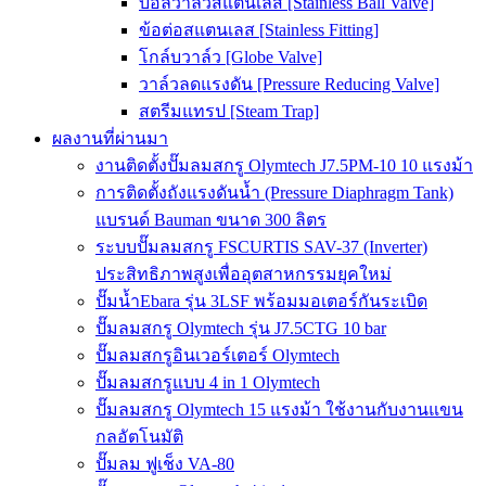
บอลวาล์วสแตนเลส [Stainless Ball Valve]
ข้อต่อสแตนเลส [Stainless Fitting]
โกล์บวาล์ว [Globe Valve]
วาล์วลดแรงดัน [Pressure Reducing Valve]
สตรีมแทรป [Steam Trap]
ผลงานที่ผ่านมา
งานติดตั้งปั๊มลมสกรู Olymtech J7.5PM-10 10 แรงม้า
การติดตั้งถังแรงดันน้ำ (Pressure Diaphragm Tank)
แบรนด์ Bauman ขนาด 300 ลิตร
ระบบปั๊มลมสกรู FSCURTIS SAV-37 (Inverter)
ประสิทธิภาพสูงเพื่ออุตสาหกรรมยุคใหม่
ปั๊มน้ำEbara รุ่น 3LSF พร้อมมอเตอร์กันระเบิด
ปั๊มลมสกรู Olymtech รุ่น J7.5CTG 10 bar
ปั๊มลมสกรูอินเวอร์เตอร์ Olymtech
ปั๊มลมสกรูแบบ 4 in 1 Olymtech
ปั๊มลมสกรู Olymtech 15 แรงม้า ใช้งานกับงานแขน
กลอัตโนมัติ
ปั๊มลม ฟูเช็ง VA-80