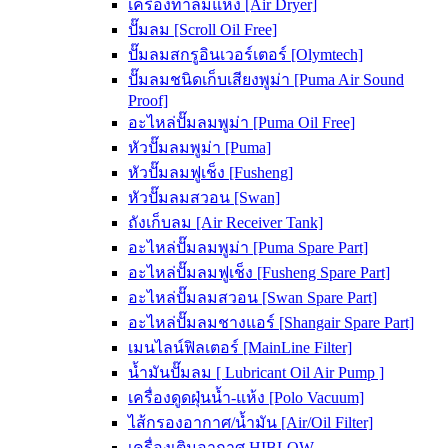
เครื่องทำลมแห้ง [Air Dryer]
ปั๊มลม [Scroll Oil Free]
ปั๊มลมสกรูอินเวอร์เตอร์ [Olymtech]
ปั๊มลมชนิดเก็บเสียงพูม่า [Puma Air Sound
Proof]
อะไหล่ปั๊มลมพูม่า [Puma Oil Free]
หัวปั๊มลมพูม่า [Puma]
หัวปั๊มลมฟูเช็ง [Fusheng]
หัวปั๊มลมสวอน [Swan]
ถังเก็บลม [Air Receiver Tank]
อะไหล่ปั๊มลมพูม่า [Puma Spare Part]
อะไหล่ปั๊มลมฟูเช็ง [Fusheng Spare Part]
อะไหล่ปั๊มลมสวอน [Swan Spare Part]
อะไหล่ปั๊มลมชางแอร์ [Shangair Spare Part]
เมนไลน์ฟิลเตอร์ [MainLine Filter]
น้ำมันปั๊มลม [ Lubricant Oil Air Pump ]
เครื่องดูดฝุ่นน้ำ-แห้ง [Polo Vacuum]
ไส้กรองอากาศ/น้ำมัน [Air/Oil Filter]
เครื่องเติมอากาศ HIBLOW