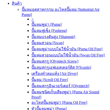
สินค้า
ปั๊มลมอุตสาหกรรม อะไหล่ปั๊มลม [Industrial Air
Pump]
>
ปั๊มลมพูม่า [Puma]
ปั๊มลมฟูเช็ง [Fusheng]
ปั๊มลมแรงดันสูง [Shangair]
ปั๊มลมสวอน [Swan]
ปั๊มลมพูม่าแบบไม่ใช้น้ำมัน [Puma Oil Free]
ปั๊มลมสวอนแบบไม่ใช้น้ำมัน [Swan Oil Free]
ปั๊มลมสกรู [Olymtech Screw]
ปั๊มลมสกรูเอฟเอสเคอร์ติส [FScurtis]
เครื่องทำลมแห้ง [Air Dryer]
ปั๊มลม [Scroll Oil Free]
ปั๊มลมสกรูอินเวอร์เตอร์ [Olymtech]
ปั๊มลมชนิดเก็บเสียงพูม่า [Puma Air Sound
Proof]
อะไหล่ปั๊มลมพูม่า [Puma Oil Free]
หัวปั๊มลมพูม่า [Puma]