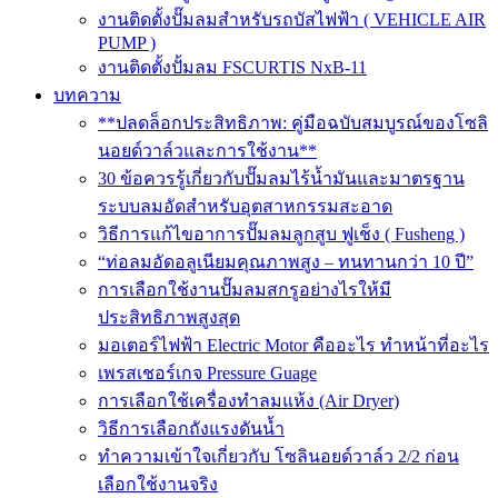
งานติดตั้งปั๊มลมสำหรับรถบัสไฟฟ้า ( VEHICLE AIR
PUMP )
งานติดตั้งปั้มลม FSCURTIS NxB-11
บทความ
**ปลดล็อกประสิทธิภาพ: คู่มือฉบับสมบูรณ์ของโซลิ
นอยด์วาล์วและการใช้งาน**
30 ข้อควรรู้เกี่ยวกับปั๊มลมไร้น้ำมันและมาตรฐาน
ระบบลมอัดสำหรับอุตสาหกรรมสะอาด
วิธีการแก้ไขอาการปั๊มลมลูกสูบ ฟูเช็ง ( Fusheng )
“ท่อลมอัดอลูเนียมคุณภาพสูง – ทนทานกว่า 10 ปี”
การเลือกใช้งานปั๊มลมสกรูอย่างไรให้มี
ประสิทธิภาพสูงสุด
มอเตอร์ไฟฟ้า Electric Motor คืออะไร ทำหน้าที่อะไร
เพรสเชอร์เกจ Pressure Guage
การเลือกใช้เครื่องทำลมแห้ง (Air Dryer)
วิธีการเลือกถังแรงดันน้ำ
ทำความเข้าใจเกี่ยวกับ โซลินอยด์วาล์ว 2/2 ก่อน
เลือกใช้งานจริง