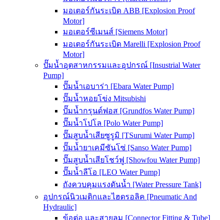
มอเตอร์กันระเบิด ABB [Explosion Proof
Motor]
มอเตอร์ซีเมนส์ [Siemens Motor]
มอเตอร์กันระเบิด Marelli [Explosion Proof
Motor]
ปั๊มน้ำอุตสาหกรรมและอุปกรณ์ [Insustrial Water
Pump]
ปั๊มน้ำเอบาร่า [Ebara Water Pump]
ปั๊มน้ำหอยโข่ง Mitsubishi
ปั๊มน้ำกรุนด์ฟอส [Grundfos Water Pump]
ปั๊มน้ำโปโล [Polo Water Pump]
ปั๊มสูบน้ำเสียซูรูมิ [TSurumi Water Pump]
ปั๊มน้ำยาเคมีซันโซ่ [Sanso Water Pump]
ปั๊มสูบน้ำเสียโชว์ฟู [Showfou Water Pump]
ปั๊มน้ำลีโอ [LEO Water Pump]
ถังควบคุมแรงดันน้ำ [Water Pressure Tank]
อุปกรณ์นิวเมติกและไฮดรอลิค [Pneumatic And
Hydraulic]
ข้อต่อ และสายลม [Connector Fitting & Tube]