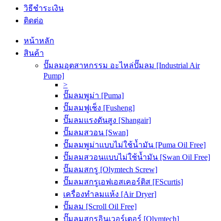
วิธีชำระเงิน
ติดต่อ
หน้าหลัก
สินค้า
ปั๊มลมอุตสาหกรรม อะไหล่ปั๊มลม [Industrial Air
Pump]
>
ปั๊มลมพูม่า [Puma]
ปั๊มลมฟูเช็ง [Fusheng]
ปั๊มลมแรงดันสูง [Shangair]
ปั๊มลมสวอน [Swan]
ปั๊มลมพูม่าแบบไม่ใช้น้ำมัน [Puma Oil Free]
ปั๊มลมสวอนแบบไม่ใช้น้ำมัน [Swan Oil Free]
ปั๊มลมสกรู [Olymtech Screw]
ปั๊มลมสกรูเอฟเอสเคอร์ติส [FScurtis]
เครื่องทำลมแห้ง [Air Dryer]
ปั๊มลม [Scroll Oil Free]
ปั๊มลมสกรูอินเวอร์เตอร์ [Olymtech]