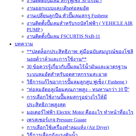
งานติดตั้งปั๊มลม สกรูฟูเช็ง 30 แรงม้า
งานออกแบบและเดินท่อลมอัด
งานเปลี่ยนลูกปืน หัวปั๊มลมสกรู Fusheng
งานติดตั้งปั๊มลมสำหรับรถบัสไฟฟ้า ( VEHICLE AIR
PUMP )
งานติดตั้งปั้มลม FSCURTIS NxB-11
บทความ
**ปลดล็อกประสิทธิภาพ: คู่มือฉบับสมบูรณ์ของโซลิ
นอยด์วาล์วและการใช้งาน**
30 ข้อควรรู้เกี่ยวกับปั๊มลมไร้น้ำมันและมาตรฐาน
ระบบลมอัดสำหรับอุตสาหกรรมสะอาด
วิธีการแก้ไขอาการปั๊มลมลูกสูบ ฟูเช็ง ( Fusheng )
“ท่อลมอัดอลูเนียมคุณภาพสูง – ทนทานกว่า 10 ปี”
การเลือกใช้งานปั๊มลมสกรูอย่างไรให้มี
ประสิทธิภาพสูงสุด
มอเตอร์ไฟฟ้า Electric Motor คืออะไร ทำหน้าที่อะไร
เพรสเชอร์เกจ Pressure Guage
การเลือกใช้เครื่องทำลมแห้ง (Air Dryer)
วิธีการเลือกถังแรงดันน้ำ