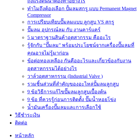
ถังแรงดันน้ำต้องทำอย่างไร
ทำไมถึงต้องเลือก ปั้มลมสกรู แบบ Permanent Magnet
Compressor
การเปรียบเทียบปั๊มลมแบบ ลูกสูบ VS สกรู
ปั๊มลม อุปกรณ์ลม กับ งานคาร์แคร์
5 มาตราฐานสินค้าอุตสากรรม คืออะไร
รู้จักกับ “ปั๊มลม” พร้อมประโยชน์จากเครื่องปั๊มลมที่
คุณอาจไม่รู้มาก่อน
ข้อต่อทองเหลือง กันคืออะไรและเกี่ยวข้องกับงาน
อุตสาหกรรมได้อย่างไร
วาล์วอุตสาหกรรม (Industrial Valve )
รวมชิ้นส่วนที่สำคัญของอะไหล่ปั้มลมลูกสูบ
9 ข้อวิธีการแก้ไขปั๊มลมลูกสูบเบื้องต้น
9 ข้อ ที่ควรรู้ก่อนการติดตั้ง ปั๊มน้ำหอยโข่ง
น้ำมันเครื่องปั๊มลมและการเลือกใช้
วิธีชำระเงิน
ติดต่อ
หน้าหลัก