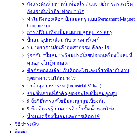
ถังแรงดันน้ำ ทำหน้าที่อะไร ? และ วิธีการตรวจเช็ค
ถังแรงดันน้ำต้องทำอย่างไร
ทำไมถึงต้องเลือก ปั้มลมสกรู แบบ Permanent Magnet
Compressor
การเปรียบเทียบปั๊มลมแบบ ลูกสูบ VS สกรู
ปั๊มลม อุปกรณ์ลม กับ งานคาร์แคร์
5 มาตราฐานสินค้าอุตสากรรม คืออะไร
รู้จักกับ “ปั๊มลม” พร้อมประโยชน์จากเครื่องปั๊มลมที่
คุณอาจไม่รู้มาก่อน
ข้อต่อทองเหลือง กันคืออะไรและเกี่ยวข้องกับงาน
อุตสาหกรรมได้อย่างไร
วาล์วอุตสาหกรรม (Industrial Valve )
รวมชิ้นส่วนที่สำคัญของอะไหล่ปั้มลมลูกสูบ
9 ข้อวิธีการแก้ไขปั๊มลมลูกสูบเบื้องต้น
9 ข้อ ที่ควรรู้ก่อนการติดตั้ง ปั๊มน้ำหอยโข่ง
น้ำมันเครื่องปั๊มลมและการเลือกใช้
วิธีชำระเงิน
ติดต่อ