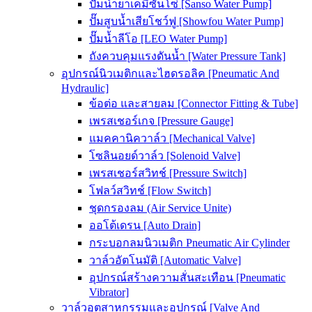
ปั๊มน้ำยาเคมีซันโซ่ [Sanso Water Pump]
ปั๊มสูบน้ำเสียโชว์ฟู [Showfou Water Pump]
ปั๊มน้ำลีโอ [LEO Water Pump]
ถังควบคุมแรงดันน้ำ [Water Pressure Tank]
อุปกรณ์นิวเมติกและไฮดรอลิค [Pneumatic And
Hydraulic]
ข้อต่อ และสายลม [Connector Fitting & Tube]
เพรสเชอร์เกจ [Pressure Gauge]
แมคคานิควาล์ว [Mechanical Valve]
โซลินอยด์วาล์ว [Solenoid Valve]
เพรสเชอร์สวิทช์ [Pressure Switch]
โฟลว์สวิทช์ [Flow Switch]
ชุดกรองลม (Air Service Unite)
ออโต้เดรน [Auto Drain]
กระบอกลมนิวเมติก Pneumatic Air Cylinder
วาล์วอัตโนมัติ [Automatic Valve]
อุปกรณ์สร้างความสั่นสะเทือน [Pneumatic
Vibrator]
วาล์วอุตสาหกรรมและอุปกรณ์ [Valve And