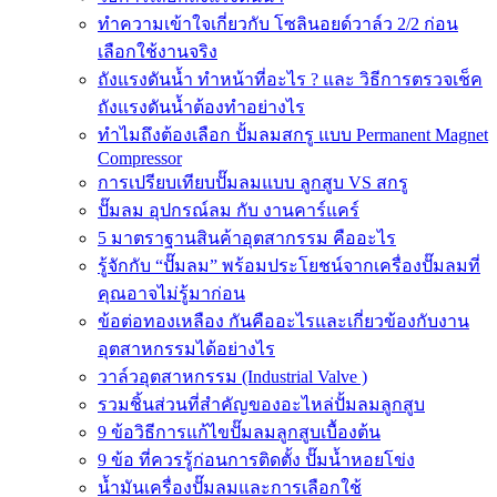
ทำความเข้าใจเกี่ยวกับ โซลินอยด์วาล์ว 2/2 ก่อน
เลือกใช้งานจริง
ถังแรงดันน้ำ ทำหน้าที่อะไร ? และ วิธีการตรวจเช็ค
ถังแรงดันน้ำต้องทำอย่างไร
ทำไมถึงต้องเลือก ปั้มลมสกรู แบบ Permanent Magnet
Compressor
การเปรียบเทียบปั๊มลมแบบ ลูกสูบ VS สกรู
ปั๊มลม อุปกรณ์ลม กับ งานคาร์แคร์
5 มาตราฐานสินค้าอุตสากรรม คืออะไร
รู้จักกับ “ปั๊มลม” พร้อมประโยชน์จากเครื่องปั๊มลมที่
คุณอาจไม่รู้มาก่อน
ข้อต่อทองเหลือง กันคืออะไรและเกี่ยวข้องกับงาน
อุตสาหกรรมได้อย่างไร
วาล์วอุตสาหกรรม (Industrial Valve )
รวมชิ้นส่วนที่สำคัญของอะไหล่ปั้มลมลูกสูบ
9 ข้อวิธีการแก้ไขปั๊มลมลูกสูบเบื้องต้น
9 ข้อ ที่ควรรู้ก่อนการติดตั้ง ปั๊มน้ำหอยโข่ง
น้ำมันเครื่องปั๊มลมและการเลือกใช้