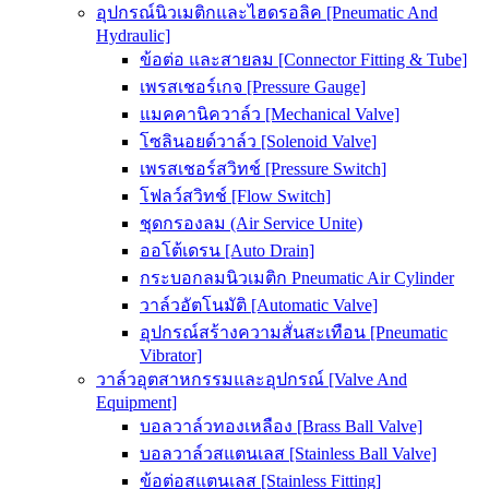
อุปกรณ์นิวเมติกและไฮดรอลิค [Pneumatic And
Hydraulic]
ข้อต่อ และสายลม [Connector Fitting & Tube]
เพรสเชอร์เกจ [Pressure Gauge]
แมคคานิควาล์ว [Mechanical Valve]
โซลินอยด์วาล์ว [Solenoid Valve]
เพรสเชอร์สวิทช์ [Pressure Switch]
โฟลว์สวิทช์ [Flow Switch]
ชุดกรองลม (Air Service Unite)
ออโต้เดรน [Auto Drain]
กระบอกลมนิวเมติก Pneumatic Air Cylinder
วาล์วอัตโนมัติ [Automatic Valve]
อุปกรณ์สร้างความสั่นสะเทือน [Pneumatic
Vibrator]
วาล์วอุตสาหกรรมและอุปกรณ์ [Valve And
Equipment]
บอลวาล์วทองเหลือง [Brass Ball Valve]
บอลวาล์วสแตนเลส [Stainless Ball Valve]
ข้อต่อสแตนเลส [Stainless Fitting]