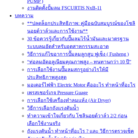
PUMP )
งานติดตั้งปั้มลม FSCURTIS NxB-11
บทความ
**ปลดล็อกประสิทธิภาพ: คู่มือฉบับสมบูรณ์ของโซลิ
นอยด์วาล์วและการใช้งาน**
30 ข้อควรรู้เกี่ยวกับปั๊มลมไร้น้ำมันและมาตรฐาน
ระบบลมอัดสำหรับอุตสาหกรรมสะอาด
วิธีการแก้ไขอาการปั๊มลมลูกสูบ ฟูเช็ง ( Fusheng )
“ท่อลมอัดอลูเนียมคุณภาพสูง – ทนทานกว่า 10 ปี”
การเลือกใช้งานปั๊มลมสกรูอย่างไรให้มี
ประสิทธิภาพสูงสุด
มอเตอร์ไฟฟ้า Electric Motor คืออะไร ทำหน้าที่อะไร
เพรสเชอร์เกจ Pressure Guage
การเลือกใช้เครื่องทำลมแห้ง (Air Dryer)
วิธีการเลือกถังแรงดันน้ำ
ทำความเข้าใจเกี่ยวกับ โซลินอยด์วาล์ว 2/2 ก่อน
เลือกใช้งานจริง
ถังแรงดันน้ำ ทำหน้าที่อะไร ? และ วิธีการตรวจเช็ค