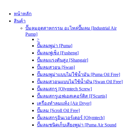
หน้าหลัก
สินค้า
ปั๊มลมอุตสาหกรรม อะไหล่ปั๊มลม [Industrial Air
Pump]
>
ปั๊มลมพูม่า [Puma]
ปั๊มลมฟูเช็ง [Fusheng]
ปั๊มลมแรงดันสูง [Shangair]
ปั๊มลมสวอน [Swan]
ปั๊มลมพูม่าแบบไม่ใช้น้ำมัน [Puma Oil Free]
ปั๊มลมสวอนแบบไม่ใช้น้ำมัน [Swan Oil Free]
ปั๊มลมสกรู [Olymtech Screw]
ปั๊มลมสกรูเอฟเอสเคอร์ติส [FScurtis]
เครื่องทำลมแห้ง [Air Dryer]
ปั๊มลม [Scroll Oil Free]
ปั๊มลมสกรูอินเวอร์เตอร์ [Olymtech]
ปั๊มลมชนิดเก็บเสียงพูม่า [Puma Air Sound