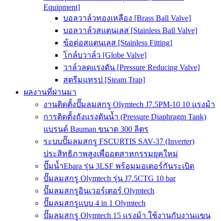
Equipment]
บอลวาล์วทองเหลือง [Brass Ball Valve]
บอลวาล์วสแตนเลส [Stainless Ball Valve]
ข้อต่อสแตนเลส [Stainless Fitting]
โกล์บวาล์ว [Globe Valve]
วาล์วลดแรงดัน [Pressure Reducing Valve]
สตรีมแทรป [Steam Trap]
ผลงานที่ผ่านมา
งานติดตั้งปั๊มลมสกรู Olymtech J7.5PM-10 10 แรงม้า
การติดตั้งถังแรงดันน้ำ (Pressure Diaphragm Tank)
แบรนด์ Bauman ขนาด 300 ลิตร
ระบบปั๊มลมสกรู FSCURTIS SAV-37 (Inverter)
ประสิทธิภาพสูงเพื่ออุตสาหกรรมยุคใหม่
ปั๊มน้ำEbara รุ่น 3LSF พร้อมมอเตอร์กันระเบิด
ปั๊มลมสกรู Olymtech รุ่น J7.5CTG 10 bar
ปั๊มลมสกรูอินเวอร์เตอร์ Olymtech
ปั๊มลมสกรูแบบ 4 in 1 Olymtech
ปั๊มลมสกรู Olymtech 15 แรงม้า ใช้งานกับงานแขน