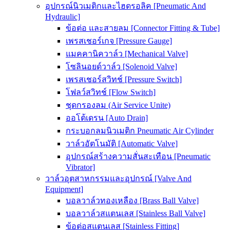
อุปกรณ์นิวเมติกและไฮดรอลิค [Pneumatic And
Hydraulic]
ข้อต่อ และสายลม [Connector Fitting & Tube]
เพรสเชอร์เกจ [Pressure Gauge]
แมคคานิควาล์ว [Mechanical Valve]
โซลินอยด์วาล์ว [Solenoid Valve]
เพรสเชอร์สวิทช์ [Pressure Switch]
โฟลว์สวิทช์ [Flow Switch]
ชุดกรองลม (Air Service Unite)
ออโต้เดรน [Auto Drain]
กระบอกลมนิวเมติก Pneumatic Air Cylinder
วาล์วอัตโนมัติ [Automatic Valve]
อุปกรณ์สร้างความสั่นสะเทือน [Pneumatic
Vibrator]
วาล์วอุตสาหกรรมและอุปกรณ์ [Valve And
Equipment]
บอลวาล์วทองเหลือง [Brass Ball Valve]
บอลวาล์วสแตนเลส [Stainless Ball Valve]
ข้อต่อสแตนเลส [Stainless Fitting]