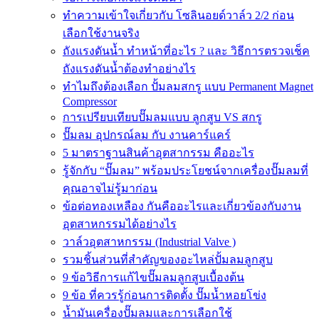
ทำความเข้าใจเกี่ยวกับ โซลินอยด์วาล์ว 2/2 ก่อน
เลือกใช้งานจริง
ถังแรงดันน้ำ ทำหน้าที่อะไร ? และ วิธีการตรวจเช็ค
ถังแรงดันน้ำต้องทำอย่างไร
ทำไมถึงต้องเลือก ปั้มลมสกรู แบบ Permanent Magnet
Compressor
การเปรียบเทียบปั๊มลมแบบ ลูกสูบ VS สกรู
ปั๊มลม อุปกรณ์ลม กับ งานคาร์แคร์
5 มาตราฐานสินค้าอุตสากรรม คืออะไร
รู้จักกับ “ปั๊มลม” พร้อมประโยชน์จากเครื่องปั๊มลมที่
คุณอาจไม่รู้มาก่อน
ข้อต่อทองเหลือง กันคืออะไรและเกี่ยวข้องกับงาน
อุตสาหกรรมได้อย่างไร
วาล์วอุตสาหกรรม (Industrial Valve )
รวมชิ้นส่วนที่สำคัญของอะไหล่ปั้มลมลูกสูบ
9 ข้อวิธีการแก้ไขปั๊มลมลูกสูบเบื้องต้น
9 ข้อ ที่ควรรู้ก่อนการติดตั้ง ปั๊มน้ำหอยโข่ง
น้ำมันเครื่องปั๊มลมและการเลือกใช้