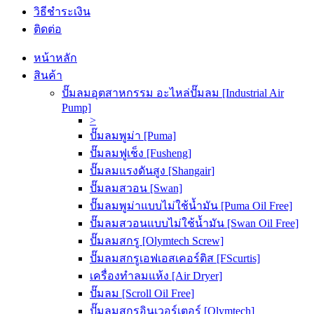
วิธีชำระเงิน
ติดต่อ
หน้าหลัก
สินค้า
ปั๊มลมอุตสาหกรรม อะไหล่ปั๊มลม [Industrial Air
Pump]
>
ปั๊มลมพูม่า [Puma]
ปั๊มลมฟูเช็ง [Fusheng]
ปั๊มลมแรงดันสูง [Shangair]
ปั๊มลมสวอน [Swan]
ปั๊มลมพูม่าแบบไม่ใช้น้ำมัน [Puma Oil Free]
ปั๊มลมสวอนแบบไม่ใช้น้ำมัน [Swan Oil Free]
ปั๊มลมสกรู [Olymtech Screw]
ปั๊มลมสกรูเอฟเอสเคอร์ติส [FScurtis]
เครื่องทำลมแห้ง [Air Dryer]
ปั๊มลม [Scroll Oil Free]
ปั๊มลมสกรูอินเวอร์เตอร์ [Olymtech]