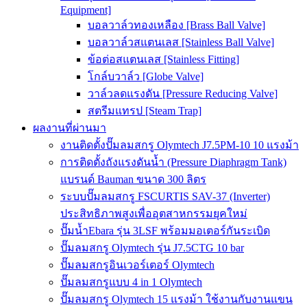
Equipment]
บอลวาล์วทองเหลือง [Brass Ball Valve]
บอลวาล์วสแตนเลส [Stainless Ball Valve]
ข้อต่อสแตนเลส [Stainless Fitting]
โกล์บวาล์ว [Globe Valve]
วาล์วลดแรงดัน [Pressure Reducing Valve]
สตรีมแทรป [Steam Trap]
ผลงานที่ผ่านมา
งานติดตั้งปั๊มลมสกรู Olymtech J7.5PM-10 10 แรงม้า
การติดตั้งถังแรงดันน้ำ (Pressure Diaphragm Tank)
แบรนด์ Bauman ขนาด 300 ลิตร
ระบบปั๊มลมสกรู FSCURTIS SAV-37 (Inverter)
ประสิทธิภาพสูงเพื่ออุตสาหกรรมยุคใหม่
ปั๊มน้ำEbara รุ่น 3LSF พร้อมมอเตอร์กันระเบิด
ปั๊มลมสกรู Olymtech รุ่น J7.5CTG 10 bar
ปั๊มลมสกรูอินเวอร์เตอร์ Olymtech
ปั๊มลมสกรูแบบ 4 in 1 Olymtech
ปั๊มลมสกรู Olymtech 15 แรงม้า ใช้งานกับงานแขน