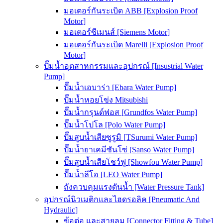
มอเตอร์กันระเบิด ABB [Explosion Proof
Motor]
มอเตอร์ซีเมนส์ [Siemens Motor]
มอเตอร์กันระเบิด Marelli [Explosion Proof
Motor]
ปั๊มน้ำอุตสาหกรรมและอุปกรณ์ [Insustrial Water
Pump]
ปั๊มน้ำเอบาร่า [Ebara Water Pump]
ปั๊มน้ำหอยโข่ง Mitsubishi
ปั๊มน้ำกรุนด์ฟอส [Grundfos Water Pump]
ปั๊มน้ำโปโล [Polo Water Pump]
ปั๊มสูบน้ำเสียซูรูมิ [TSurumi Water Pump]
ปั๊มน้ำยาเคมีซันโซ่ [Sanso Water Pump]
ปั๊มสูบน้ำเสียโชว์ฟู [Showfou Water Pump]
ปั๊มน้ำลีโอ [LEO Water Pump]
ถังควบคุมแรงดันน้ำ [Water Pressure Tank]
อุปกรณ์นิวเมติกและไฮดรอลิค [Pneumatic And
Hydraulic]
ข้อต่อ และสายลม [Connector Fitting & Tube]