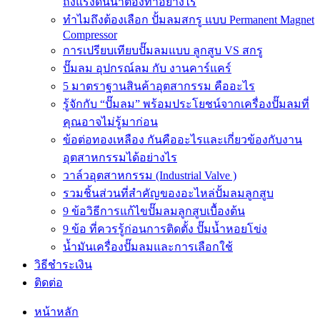
ถังแรงดันน้ำต้องทำอย่างไร
ทำไมถึงต้องเลือก ปั้มลมสกรู แบบ Permanent Magnet
Compressor
การเปรียบเทียบปั๊มลมแบบ ลูกสูบ VS สกรู
ปั๊มลม อุปกรณ์ลม กับ งานคาร์แคร์
5 มาตราฐานสินค้าอุตสากรรม คืออะไร
รู้จักกับ “ปั๊มลม” พร้อมประโยชน์จากเครื่องปั๊มลมที่
คุณอาจไม่รู้มาก่อน
ข้อต่อทองเหลือง กันคืออะไรและเกี่ยวข้องกับงาน
อุตสาหกรรมได้อย่างไร
วาล์วอุตสาหกรรม (Industrial Valve )
รวมชิ้นส่วนที่สำคัญของอะไหล่ปั้มลมลูกสูบ
9 ข้อวิธีการแก้ไขปั๊มลมลูกสูบเบื้องต้น
9 ข้อ ที่ควรรู้ก่อนการติดตั้ง ปั๊มน้ำหอยโข่ง
น้ำมันเครื่องปั๊มลมและการเลือกใช้
วิธีชำระเงิน
ติดต่อ
หน้าหลัก