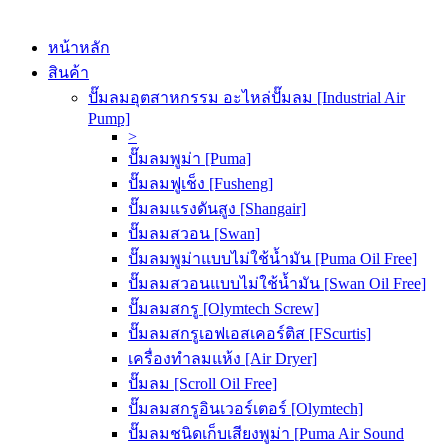
หน้าหลัก
สินค้า
ปั๊มลมอุตสาหกรรม อะไหล่ปั๊มลม [Industrial Air
Pump]
>
ปั๊มลมพูม่า [Puma]
ปั๊มลมฟูเช็ง [Fusheng]
ปั๊มลมแรงดันสูง [Shangair]
ปั๊มลมสวอน [Swan]
ปั๊มลมพูม่าแบบไม่ใช้น้ำมัน [Puma Oil Free]
ปั๊มลมสวอนแบบไม่ใช้น้ำมัน [Swan Oil Free]
ปั๊มลมสกรู [Olymtech Screw]
ปั๊มลมสกรูเอฟเอสเคอร์ติส [FScurtis]
เครื่องทำลมแห้ง [Air Dryer]
ปั๊มลม [Scroll Oil Free]
ปั๊มลมสกรูอินเวอร์เตอร์ [Olymtech]
ปั๊มลมชนิดเก็บเสียงพูม่า [Puma Air Sound