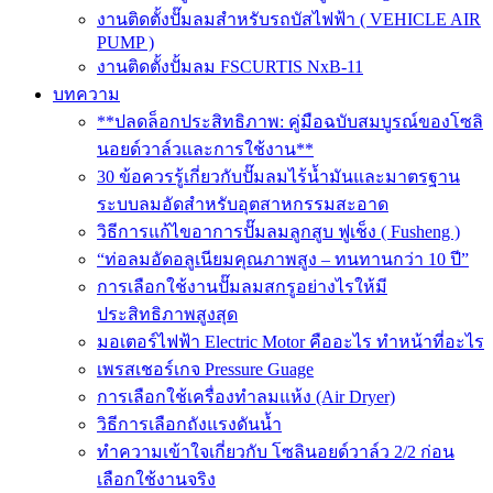
งานติดตั้งปั๊มลมสำหรับรถบัสไฟฟ้า ( VEHICLE AIR
PUMP )
งานติดตั้งปั้มลม FSCURTIS NxB-11
บทความ
**ปลดล็อกประสิทธิภาพ: คู่มือฉบับสมบูรณ์ของโซลิ
นอยด์วาล์วและการใช้งาน**
30 ข้อควรรู้เกี่ยวกับปั๊มลมไร้น้ำมันและมาตรฐาน
ระบบลมอัดสำหรับอุตสาหกรรมสะอาด
วิธีการแก้ไขอาการปั๊มลมลูกสูบ ฟูเช็ง ( Fusheng )
“ท่อลมอัดอลูเนียมคุณภาพสูง – ทนทานกว่า 10 ปี”
การเลือกใช้งานปั๊มลมสกรูอย่างไรให้มี
ประสิทธิภาพสูงสุด
มอเตอร์ไฟฟ้า Electric Motor คืออะไร ทำหน้าที่อะไร
เพรสเชอร์เกจ Pressure Guage
การเลือกใช้เครื่องทำลมแห้ง (Air Dryer)
วิธีการเลือกถังแรงดันน้ำ
ทำความเข้าใจเกี่ยวกับ โซลินอยด์วาล์ว 2/2 ก่อน
เลือกใช้งานจริง