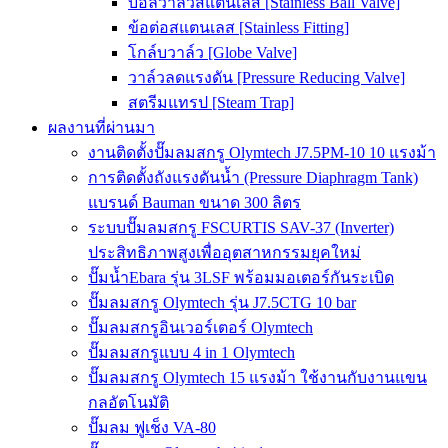
บอลวาล์วสแตนเลส [Stainless Ball Valve]
ข้อต่อสแตนเลส [Stainless Fitting]
โกล์บวาล์ว [Globe Valve]
วาล์วลดแรงดัน [Pressure Reducing Valve]
สตรีมแทรป [Steam Trap]
ผลงานที่ผ่านมา
งานติดตั้งปั๊มลมสกรู Olymtech J7.5PM-10 10 แรงม้า
การติดตั้งถังแรงดันน้ำ (Pressure Diaphragm Tank)
แบรนด์ Bauman ขนาด 300 ลิตร
ระบบปั๊มลมสกรู FSCURTIS SAV-37 (Inverter)
ประสิทธิภาพสูงเพื่ออุตสาหกรรมยุคใหม่
ปั๊มน้ำEbara รุ่น 3LSF พร้อมมอเตอร์กันระเบิด
ปั๊มลมสกรู Olymtech รุ่น J7.5CTG 10 bar
ปั๊มลมสกรูอินเวอร์เตอร์ Olymtech
ปั๊มลมสกรูแบบ 4 in 1 Olymtech
ปั๊มลมสกรู Olymtech 15 แรงม้า ใช้งานกับงานแขน
กลอัตโนมัติ
ปั๊มลม ฟูเช็ง VA-80