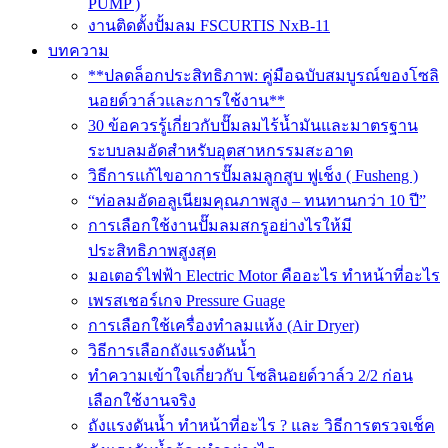
PUMP )
งานติดตั้งปั้มลม FSCURTIS NxB-11
บทความ
**ปลดล็อกประสิทธิภาพ: คู่มือฉบับสมบูรณ์ของโซลิ
นอยด์วาล์วและการใช้งาน**
30 ข้อควรรู้เกี่ยวกับปั๊มลมไร้น้ำมันและมาตรฐาน
ระบบลมอัดสำหรับอุตสาหกรรมสะอาด
วิธีการแก้ไขอาการปั๊มลมลูกสูบ ฟูเช็ง ( Fusheng )
“ท่อลมอัดอลูเนียมคุณภาพสูง – ทนทานกว่า 10 ปี”
การเลือกใช้งานปั๊มลมสกรูอย่างไรให้มี
ประสิทธิภาพสูงสุด
มอเตอร์ไฟฟ้า Electric Motor คืออะไร ทำหน้าที่อะไร
เพรสเชอร์เกจ Pressure Guage
การเลือกใช้เครื่องทำลมแห้ง (Air Dryer)
วิธีการเลือกถังแรงดันน้ำ
ทำความเข้าใจเกี่ยวกับ โซลินอยด์วาล์ว 2/2 ก่อน
เลือกใช้งานจริง
ถังแรงดันน้ำ ทำหน้าที่อะไร ? และ วิธีการตรวจเช็ค