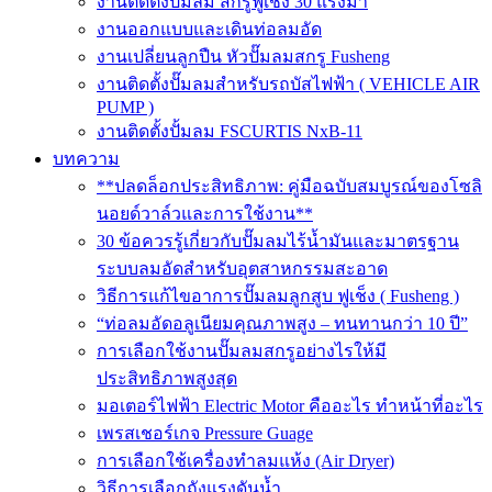
งานติดตั้งปั๊มลม สกรูฟูเช็ง 30 แรงม้า
งานออกแบบและเดินท่อลมอัด
งานเปลี่ยนลูกปืน หัวปั๊มลมสกรู Fusheng
งานติดตั้งปั๊มลมสำหรับรถบัสไฟฟ้า ( VEHICLE AIR
PUMP )
งานติดตั้งปั้มลม FSCURTIS NxB-11
บทความ
**ปลดล็อกประสิทธิภาพ: คู่มือฉบับสมบูรณ์ของโซลิ
นอยด์วาล์วและการใช้งาน**
30 ข้อควรรู้เกี่ยวกับปั๊มลมไร้น้ำมันและมาตรฐาน
ระบบลมอัดสำหรับอุตสาหกรรมสะอาด
วิธีการแก้ไขอาการปั๊มลมลูกสูบ ฟูเช็ง ( Fusheng )
“ท่อลมอัดอลูเนียมคุณภาพสูง – ทนทานกว่า 10 ปี”
การเลือกใช้งานปั๊มลมสกรูอย่างไรให้มี
ประสิทธิภาพสูงสุด
มอเตอร์ไฟฟ้า Electric Motor คืออะไร ทำหน้าที่อะไร
เพรสเชอร์เกจ Pressure Guage
การเลือกใช้เครื่องทำลมแห้ง (Air Dryer)
วิธีการเลือกถังแรงดันน้ำ