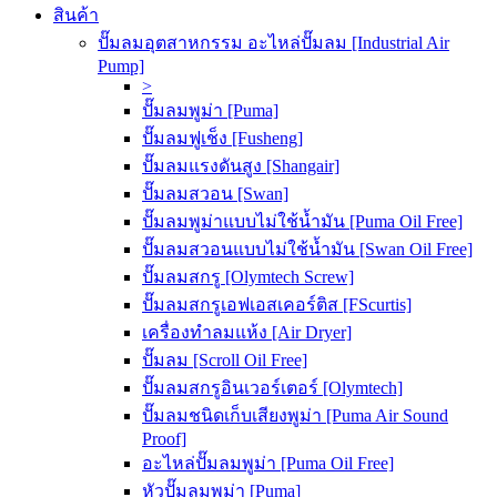
สินค้า
ปั๊มลมอุตสาหกรรม อะไหล่ปั๊มลม [Industrial Air
Pump]
>
ปั๊มลมพูม่า [Puma]
ปั๊มลมฟูเช็ง [Fusheng]
ปั๊มลมแรงดันสูง [Shangair]
ปั๊มลมสวอน [Swan]
ปั๊มลมพูม่าแบบไม่ใช้น้ำมัน [Puma Oil Free]
ปั๊มลมสวอนแบบไม่ใช้น้ำมัน [Swan Oil Free]
ปั๊มลมสกรู [Olymtech Screw]
ปั๊มลมสกรูเอฟเอสเคอร์ติส [FScurtis]
เครื่องทำลมแห้ง [Air Dryer]
ปั๊มลม [Scroll Oil Free]
ปั๊มลมสกรูอินเวอร์เตอร์ [Olymtech]
ปั๊มลมชนิดเก็บเสียงพูม่า [Puma Air Sound
Proof]
อะไหล่ปั๊มลมพูม่า [Puma Oil Free]
หัวปั๊มลมพูม่า [Puma]