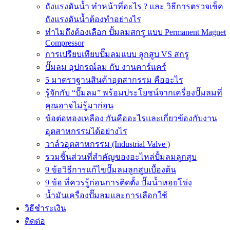
ถังแรงดันน้ำ ทำหน้าที่อะไร ? และ วิธีการตรวจเช็ค
ถังแรงดันน้ำต้องทำอย่างไร
ทำไมถึงต้องเลือก ปั้มลมสกรู แบบ Permanent Magnet
Compressor
การเปรียบเทียบปั๊มลมแบบ ลูกสูบ VS สกรู
ปั๊มลม อุปกรณ์ลม กับ งานคาร์แคร์
5 มาตราฐานสินค้าอุตสากรรม คืออะไร
รู้จักกับ “ปั๊มลม” พร้อมประโยชน์จากเครื่องปั๊มลมที่
คุณอาจไม่รู้มาก่อน
ข้อต่อทองเหลือง กันคืออะไรและเกี่ยวข้องกับงาน
อุตสาหกรรมได้อย่างไร
วาล์วอุตสาหกรรม (Industrial Valve )
รวมชิ้นส่วนที่สำคัญของอะไหล่ปั้มลมลูกสูบ
9 ข้อวิธีการแก้ไขปั๊มลมลูกสูบเบื้องต้น
9 ข้อ ที่ควรรู้ก่อนการติดตั้ง ปั๊มน้ำหอยโข่ง
น้ำมันเครื่องปั๊มลมและการเลือกใช้
วิธีชำระเงิน
ติดต่อ