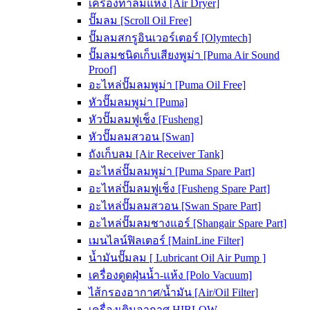
เครื่องทำลมแห้ง [Air Dryer]
ปั๊มลม [Scroll Oil Free]
ปั๊มลมสกรูอินเวอร์เตอร์ [Olymtech]
ปั๊มลมชนิดเก็บเสียงพูม่า [Puma Air Sound
Proof]
อะไหล่ปั๊มลมพูม่า [Puma Oil Free]
หัวปั๊มลมพูม่า [Puma]
หัวปั๊มลมฟูเช็ง [Fusheng]
หัวปั๊มลมสวอน [Swan]
ถังเก็บลม [Air Receiver Tank]
อะไหล่ปั๊มลมพูม่า [Puma Spare Part]
อะไหล่ปั๊มลมฟูเช็ง [Fusheng Spare Part]
อะไหล่ปั๊มลมสวอน [Swan Spare Part]
อะไหล่ปั๊มลมชางแอร์ [Shangair Spare Part]
เมนไลน์ฟิลเตอร์ [MainLine Filter]
น้ำมันปั๊มลม [ Lubricant Oil Air Pump ]
เครื่องดูดฝุ่นน้ำ-แห้ง [Polo Vacuum]
ไส้กรองอากาศ/น้ำมัน [Air/Oil Filter]
เครื่องเติมอากาศ HIBLOW