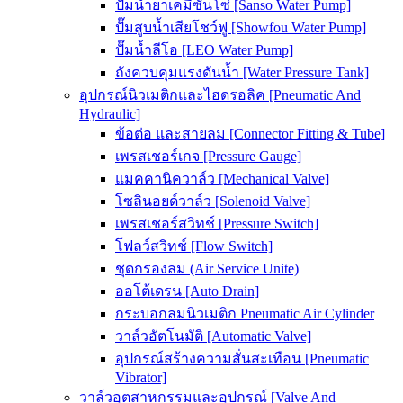
ปั๊มน้ำยาเคมีซันโซ่ [Sanso Water Pump]
ปั๊มสูบน้ำเสียโชว์ฟู [Showfou Water Pump]
ปั๊มน้ำลีโอ [LEO Water Pump]
ถังควบคุมแรงดันน้ำ [Water Pressure Tank]
อุปกรณ์นิวเมติกและไฮดรอลิค [Pneumatic And
Hydraulic]
ข้อต่อ และสายลม [Connector Fitting & Tube]
เพรสเชอร์เกจ [Pressure Gauge]
แมคคานิควาล์ว [Mechanical Valve]
โซลินอยด์วาล์ว [Solenoid Valve]
เพรสเชอร์สวิทช์ [Pressure Switch]
โฟลว์สวิทช์ [Flow Switch]
ชุดกรองลม (Air Service Unite)
ออโต้เดรน [Auto Drain]
กระบอกลมนิวเมติก Pneumatic Air Cylinder
วาล์วอัตโนมัติ [Automatic Valve]
อุปกรณ์สร้างความสั่นสะเทือน [Pneumatic
Vibrator]
วาล์วอุตสาหกรรมและอุปกรณ์ [Valve And