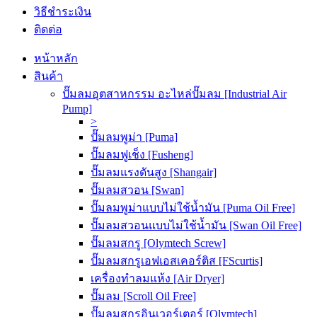
วิธีชำระเงิน
ติดต่อ
หน้าหลัก
สินค้า
ปั๊มลมอุตสาหกรรม อะไหล่ปั๊มลม [Industrial Air
Pump]
>
ปั๊มลมพูม่า [Puma]
ปั๊มลมฟูเช็ง [Fusheng]
ปั๊มลมแรงดันสูง [Shangair]
ปั๊มลมสวอน [Swan]
ปั๊มลมพูม่าแบบไม่ใช้น้ำมัน [Puma Oil Free]
ปั๊มลมสวอนแบบไม่ใช้น้ำมัน [Swan Oil Free]
ปั๊มลมสกรู [Olymtech Screw]
ปั๊มลมสกรูเอฟเอสเคอร์ติส [FScurtis]
เครื่องทำลมแห้ง [Air Dryer]
ปั๊มลม [Scroll Oil Free]
ปั๊มลมสกรูอินเวอร์เตอร์ [Olymtech]