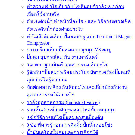
ทำความเข้าใจเกี่ยวกับ โซลินอยด์วาล์ว 2/2 ก่อน
เลือกใช้งานจริง
ถังแรงดันน้ำ ทำหน้าที่อะไร ? และ วิธีการตรวจเช็ค
ถังแรงดันน้ำต้องทำอย่างไร
ทำไมถึงต้องเลือก ปั้มลมสกรู แบบ Permanent Magnet
Compressor
การเปรียบเทียบปั๊มลมแบบ ลูกสูบ VS สกรู
ปั๊มลม อุปกรณ์ลม กับ งานคาร์แคร์
5 มาตราฐานสินค้าอุตสากรรม คืออะไร
รู้จักกับ “ปั๊มลม” พร้อมประโยชน์จากเครื่องปั๊มลมที่
คุณอาจไม่รู้มาก่อน
ข้อต่อทองเหลือง กันคืออะไรและเกี่ยวข้องกับงาน
อุตสาหกรรมได้อย่างไร
วาล์วอุตสาหกรรม (Industrial Valve )
รวมชิ้นส่วนที่สำคัญของอะไหล่ปั้มลมลูกสูบ
9 ข้อวิธีการแก้ไขปั๊มลมลูกสูบเบื้องต้น
9 ข้อ ที่ควรรู้ก่อนการติดตั้ง ปั๊มน้ำหอยโข่ง
น้ำมันเครื่องปั๊มลมและการเลือกใช้