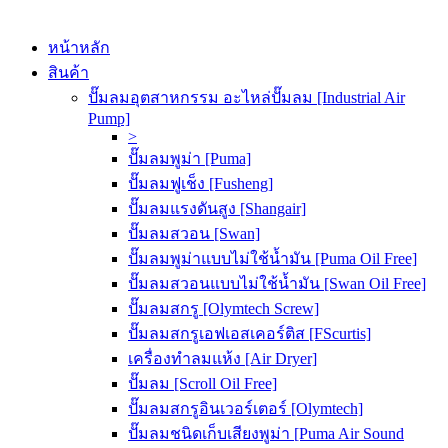
หน้าหลัก
สินค้า
ปั๊มลมอุตสาหกรรม อะไหล่ปั๊มลม [Industrial Air
Pump]
>
ปั๊มลมพูม่า [Puma]
ปั๊มลมฟูเช็ง [Fusheng]
ปั๊มลมแรงดันสูง [Shangair]
ปั๊มลมสวอน [Swan]
ปั๊มลมพูม่าแบบไม่ใช้น้ำมัน [Puma Oil Free]
ปั๊มลมสวอนแบบไม่ใช้น้ำมัน [Swan Oil Free]
ปั๊มลมสกรู [Olymtech Screw]
ปั๊มลมสกรูเอฟเอสเคอร์ติส [FScurtis]
เครื่องทำลมแห้ง [Air Dryer]
ปั๊มลม [Scroll Oil Free]
ปั๊มลมสกรูอินเวอร์เตอร์ [Olymtech]
ปั๊มลมชนิดเก็บเสียงพูม่า [Puma Air Sound