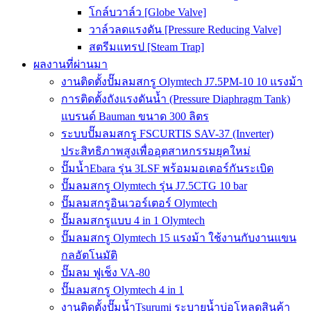
โกล์บวาล์ว [Globe Valve]
วาล์วลดแรงดัน [Pressure Reducing Valve]
สตรีมแทรป [Steam Trap]
ผลงานที่ผ่านมา
งานติดตั้งปั๊มลมสกรู Olymtech J7.5PM-10 10 แรงม้า
การติดตั้งถังแรงดันน้ำ (Pressure Diaphragm Tank)
แบรนด์ Bauman ขนาด 300 ลิตร
ระบบปั๊มลมสกรู FSCURTIS SAV-37 (Inverter)
ประสิทธิภาพสูงเพื่ออุตสาหกรรมยุคใหม่
ปั๊มน้ำEbara รุ่น 3LSF พร้อมมอเตอร์กันระเบิด
ปั๊มลมสกรู Olymtech รุ่น J7.5CTG 10 bar
ปั๊มลมสกรูอินเวอร์เตอร์ Olymtech
ปั๊มลมสกรูแบบ 4 in 1 Olymtech
ปั๊มลมสกรู Olymtech 15 แรงม้า ใช้งานกับงานแขน
กลอัตโนมัติ
ปั๊มลม ฟูเช็ง VA-80
ปั๊มลมสกรู Olymtech 4 in 1
งานติดตั้งปั๊มน้ำTsurumi ระบายน้ำบ่อโหลดสินค้า