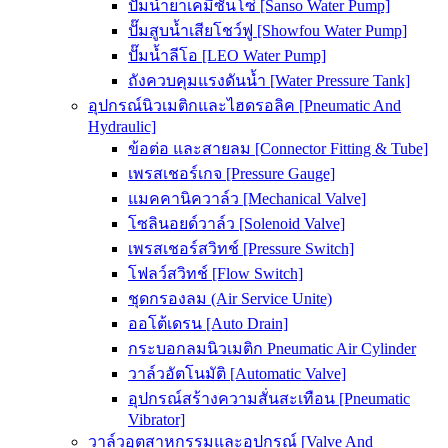
ปั๊มน้ำยาเคมีซันโซ่ [Sanso Water Pump]
ปั๊มสูบน้ำเสียโชว์ฟู [Showfou Water Pump]
ปั๊มน้ำลีโอ [LEO Water Pump]
ถังควบคุมแรงดันน้ำ [Water Pressure Tank]
อุปกรณ์นิวเมติกและไฮดรอลิค [Pneumatic And
Hydraulic]
ข้อต่อ และสายลม [Connector Fitting & Tube]
เพรสเชอร์เกจ [Pressure Gauge]
แมคคานิควาล์ว [Mechanical Valve]
โซลินอยด์วาล์ว [Solenoid Valve]
เพรสเชอร์สวิทช์ [Pressure Switch]
โฟลว์สวิทช์ [Flow Switch]
ชุดกรองลม (Air Service Unite)
ออโต้เดรน [Auto Drain]
กระบอกลมนิวเมติก Pneumatic Air Cylinder
วาล์วอัตโนมัติ [Automatic Valve]
อุปกรณ์สร้างความสั่นสะเทือน [Pneumatic
Vibrator]
วาล์วอุตสาหกรรมและอุปกรณ์ [Valve And