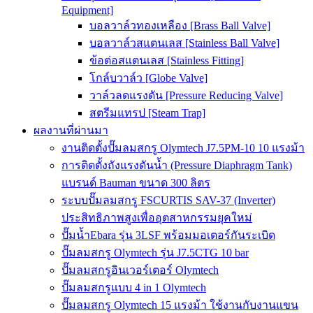
Equipment]
บอลวาล์วทองเหลือง [Brass Ball Valve]
บอลวาล์วสแตนเลส [Stainless Ball Valve]
ข้อต่อสแตนเลส [Stainless Fitting]
โกล์บวาล์ว [Globe Valve]
วาล์วลดแรงดัน [Pressure Reducing Valve]
สตรีมแทรป [Steam Trap]
ผลงานที่ผ่านมา
งานติดตั้งปั๊มลมสกรู Olymtech J7.5PM-10 10 แรงม้า
การติดตั้งถังแรงดันน้ำ (Pressure Diaphragm Tank)
แบรนด์ Bauman ขนาด 300 ลิตร
ระบบปั๊มลมสกรู FSCURTIS SAV-37 (Inverter)
ประสิทธิภาพสูงเพื่ออุตสาหกรรมยุคใหม่
ปั๊มน้ำEbara รุ่น 3LSF พร้อมมอเตอร์กันระเบิด
ปั๊มลมสกรู Olymtech รุ่น J7.5CTG 10 bar
ปั๊มลมสกรูอินเวอร์เตอร์ Olymtech
ปั๊มลมสกรูแบบ 4 in 1 Olymtech
ปั๊มลมสกรู Olymtech 15 แรงม้า ใช้งานกับงานแขน