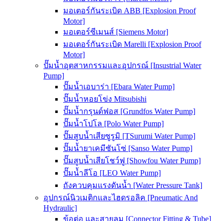
มอเตอร์กันระเบิด ABB [Explosion Proof
Motor]
มอเตอร์ซีเมนส์ [Siemens Motor]
มอเตอร์กันระเบิด Marelli [Explosion Proof
Motor]
ปั๊มน้ำอุตสาหกรรมและอุปกรณ์ [Insustrial Water
Pump]
ปั๊มน้ำเอบาร่า [Ebara Water Pump]
ปั๊มน้ำหอยโข่ง Mitsubishi
ปั๊มน้ำกรุนด์ฟอส [Grundfos Water Pump]
ปั๊มน้ำโปโล [Polo Water Pump]
ปั๊มสูบน้ำเสียซูรูมิ [TSurumi Water Pump]
ปั๊มน้ำยาเคมีซันโซ่ [Sanso Water Pump]
ปั๊มสูบน้ำเสียโชว์ฟู [Showfou Water Pump]
ปั๊มน้ำลีโอ [LEO Water Pump]
ถังควบคุมแรงดันน้ำ [Water Pressure Tank]
อุปกรณ์นิวเมติกและไฮดรอลิค [Pneumatic And
Hydraulic]
ข้อต่อ และสายลม [Connector Fitting & Tube]