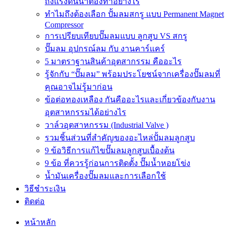
ถังแรงดันน้ำต้องทำอย่างไร
ทำไมถึงต้องเลือก ปั้มลมสกรู แบบ Permanent Magnet
Compressor
การเปรียบเทียบปั๊มลมแบบ ลูกสูบ VS สกรู
ปั๊มลม อุปกรณ์ลม กับ งานคาร์แคร์
5 มาตราฐานสินค้าอุตสากรรม คืออะไร
รู้จักกับ “ปั๊มลม” พร้อมประโยชน์จากเครื่องปั๊มลมที่
คุณอาจไม่รู้มาก่อน
ข้อต่อทองเหลือง กันคืออะไรและเกี่ยวข้องกับงาน
อุตสาหกรรมได้อย่างไร
วาล์วอุตสาหกรรม (Industrial Valve )
รวมชิ้นส่วนที่สำคัญของอะไหล่ปั้มลมลูกสูบ
9 ข้อวิธีการแก้ไขปั๊มลมลูกสูบเบื้องต้น
9 ข้อ ที่ควรรู้ก่อนการติดตั้ง ปั๊มน้ำหอยโข่ง
น้ำมันเครื่องปั๊มลมและการเลือกใช้
วิธีชำระเงิน
ติดต่อ
หน้าหลัก