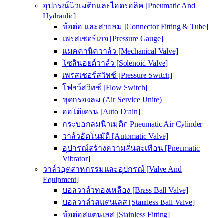
อุปกรณ์นิวเมติกและไฮดรอลิค [Pneumatic And
Hydraulic]
ข้อต่อ และสายลม [Connector Fitting & Tube]
เพรสเชอร์เกจ [Pressure Gauge]
แมคคานิควาล์ว [Mechanical Valve]
โซลินอยด์วาล์ว [Solenoid Valve]
เพรสเชอร์สวิทช์ [Pressure Switch]
โฟลว์สวิทช์ [Flow Switch]
ชุดกรองลม (Air Service Unite)
ออโต้เดรน [Auto Drain]
กระบอกลมนิวเมติก Pneumatic Air Cylinder
วาล์วอัตโนมัติ [Automatic Valve]
อุปกรณ์สร้างความสั่นสะเทือน [Pneumatic
Vibrator]
วาล์วอุตสาหกรรมและอุปกรณ์ [Valve And
Equipment]
บอลวาล์วทองเหลือง [Brass Ball Valve]
บอลวาล์วสแตนเลส [Stainless Ball Valve]
ข้อต่อสแตนเลส [Stainless Fitting]