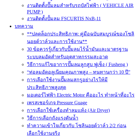
งานติดตั้งปั๊มลมสำหรับรถบัสไฟฟ้า ( VEHICLE AIR
PUMP )
งานติดตั้งปั้มลม FSCURTIS NxB-11
บทความ
**ปลดล็อกประสิทธิภาพ: คู่มือฉบับสมบูรณ์ของโซลิ
นอยด์วาล์วและการใช้งาน**
30 ข้อควรรู้เกี่ยวกับปั๊มลมไร้น้ำมันและมาตรฐาน
ระบบลมอัดสำหรับอุตสาหกรรมสะอาด
วิธีการแก้ไขอาการปั๊มลมลูกสูบ ฟูเช็ง ( Fusheng )
“ท่อลมอัดอลูเนียมคุณภาพสูง – ทนทานกว่า 10 ปี”
การเลือกใช้งานปั๊มลมสกรูอย่างไรให้มี
ประสิทธิภาพสูงสุด
มอเตอร์ไฟฟ้า Electric Motor คืออะไร ทำหน้าที่อะไร
เพรสเชอร์เกจ Pressure Guage
การเลือกใช้เครื่องทำลมแห้ง (Air Dryer)
วิธีการเลือกถังแรงดันน้ำ
ทำความเข้าใจเกี่ยวกับ โซลินอยด์วาล์ว 2/2 ก่อน
เลือกใช้งานจริง