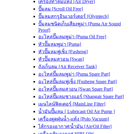
เครื่องทำลมแห้ง [Air Dryer]
ปั๊มลม [Scroll Oil Free]
ปั๊มลมสกรูอินเวอร์เตอร์ [Olymtech]
ปั๊มลมชนิดเก็บเสียงพูม่า [Puma Air Sound
Proof]
อะไหล่ปั๊มลมพูม่า [Puma Oil Free]
หัวปั๊มลมพูม่า [Puma]
หัวปั๊มลมฟูเช็ง [Fusheng]
หัวปั๊มลมสวอน [Swan]
ถังเก็บลม [Air Receiver Tank]
อะไหล่ปั๊มลมพูม่า [Puma Spare Part]
อะไหล่ปั๊มลมฟูเช็ง [Fusheng Spare Part]
อะไหล่ปั๊มลมสวอน [Swan Spare Part]
อะไหล่ปั๊มลมชางแอร์ [Shangair Spare Part]
เมนไลน์ฟิลเตอร์ [MainLine Filter]
น้ำมันปั๊มลม [ Lubricant Oil Air Pump ]
เครื่องดูดฝุ่นน้ำ-แห้ง [Polo Vacuum]
ไส้กรองอากาศ/น้ำมัน [Air/Oil Filter]
เครื่องเติมอากาศ HIBLOW