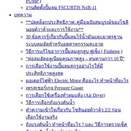
PUMP )
งานติดตั้งปั้มลม FSCURTIS NxB-11
บทความ
**ปลดล็อกประสิทธิภาพ: คู่มือฉบับสมบูรณ์ของโซลิ
นอยด์วาล์วและการใช้งาน**
30 ข้อควรรู้เกี่ยวกับปั๊มลมไร้น้ำมันและมาตรฐาน
ระบบลมอัดสำหรับอุตสาหกรรมสะอาด
วิธีการแก้ไขอาการปั๊มลมลูกสูบ ฟูเช็ง ( Fusheng )
“ท่อลมอัดอลูเนียมคุณภาพสูง – ทนทานกว่า 10 ปี”
การเลือกใช้งานปั๊มลมสกรูอย่างไรให้มี
ประสิทธิภาพสูงสุด
มอเตอร์ไฟฟ้า Electric Motor คืออะไร ทำหน้าที่อะไร
เพรสเชอร์เกจ Pressure Guage
การเลือกใช้เครื่องทำลมแห้ง (Air Dryer)
วิธีการเลือกถังแรงดันน้ำ
ทำความเข้าใจเกี่ยวกับ โซลินอยด์วาล์ว 2/2 ก่อน
เลือกใช้งานจริง
ถังแรงดันน้ำ ทำหน้าที่อะไร ? และ วิธีการตรวจเช็ค