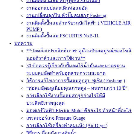
งานติดตั้งปั๊มลม สกรูฟูเช็ง 30 แรงม้า
งานออกแบบและเดินท่อลมอัด
งานเปลี่ยนลูกปืน หัวปั๊มลมสกรู Fusheng
งานติดตั้งปั๊มลมสำหรับรถบัสไฟฟ้า ( VEHICLE AIR
PUMP )
งานติดตั้งปั้มลม FSCURTIS NxB-11
บทความ
**ปลดล็อกประสิทธิภาพ: คู่มือฉบับสมบูรณ์ของโซลิ
นอยด์วาล์วและการใช้งาน**
30 ข้อควรรู้เกี่ยวกับปั๊มลมไร้น้ำมันและมาตรฐาน
ระบบลมอัดสำหรับอุตสาหกรรมสะอาด
วิธีการแก้ไขอาการปั๊มลมลูกสูบ ฟูเช็ง ( Fusheng )
“ท่อลมอัดอลูเนียมคุณภาพสูง – ทนทานกว่า 10 ปี”
การเลือกใช้งานปั๊มลมสกรูอย่างไรให้มี
ประสิทธิภาพสูงสุด
มอเตอร์ไฟฟ้า Electric Motor คืออะไร ทำหน้าที่อะไร
เพรสเชอร์เกจ Pressure Guage
การเลือกใช้เครื่องทำลมแห้ง (Air Dryer)
วิธีการเลือกถังแรงดันน้ำ