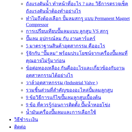
ถังแรงดันน้ำ ทำหน้าที่อะไร ? และ วิธีการตรวจเช็ค
ถังแรงดันน้ำต้องทำอย่างไร
ทำไมถึงต้องเลือก ปั้มลมสกรู แบบ Permanent Magnet
Compressor
การเปรียบเทียบปั๊มลมแบบ ลูกสูบ VS สกรู
ปั๊มลม อุปกรณ์ลม กับ งานคาร์แคร์
5 มาตราฐานสินค้าอุตสากรรม คืออะไร
รู้จักกับ “ปั๊มลม” พร้อมประโยชน์จากเครื่องปั๊มลมที่
คุณอาจไม่รู้มาก่อน
ข้อต่อทองเหลือง กันคืออะไรและเกี่ยวข้องกับงาน
อุตสาหกรรมได้อย่างไร
วาล์วอุตสาหกรรม (Industrial Valve )
รวมชิ้นส่วนที่สำคัญของอะไหล่ปั้มลมลูกสูบ
9 ข้อวิธีการแก้ไขปั๊มลมลูกสูบเบื้องต้น
9 ข้อ ที่ควรรู้ก่อนการติดตั้ง ปั๊มน้ำหอยโข่ง
น้ำมันเครื่องปั๊มลมและการเลือกใช้
วิธีชำระเงิน
ติดต่อ