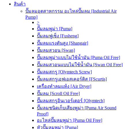
สินค้า
ปั๊มลมอุตสาหกรรม อะไหล่ปั๊มลม [Industrial Air
Pump]
>
ปั๊มลมพูม่า [Puma]
ปั๊มลมฟูเช็ง [Fusheng]
ปั๊มลมแรงดันสูง [Shangair]
ปั๊มลมสวอน [Swan]
ปั๊มลมพูม่าแบบไม่ใช้น้ำมัน [Puma Oil Free]
ปั๊มลมสวอนแบบไม่ใช้น้ำมัน [Swan Oil Free]
ปั๊มลมสกรู [Olymtech Screw]
ปั๊มลมสกรูเอฟเอสเคอร์ติส [FScurtis]
เครื่องทำลมแห้ง [Air Dryer]
ปั๊มลม [Scroll Oil Free]
ปั๊มลมสกรูอินเวอร์เตอร์ [Olymtech]
ปั๊มลมชนิดเก็บเสียงพูม่า [Puma Air Sound
Proof]
อะไหล่ปั๊มลมพูม่า [Puma Oil Free]
หัวปั๊มลมพูม่า [Puma]