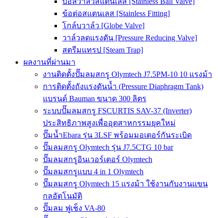
บอลวาล์วสแตนเลส [Stainless Ball Valve]
ข้อต่อสแตนเลส [Stainless Fitting]
โกล์บวาล์ว [Globe Valve]
วาล์วลดแรงดัน [Pressure Reducing Valve]
สตรีมแทรป [Steam Trap]
ผลงานที่ผ่านมา
งานติดตั้งปั๊มลมสกรู Olymtech J7.5PM-10 10 แรงม้า
การติดตั้งถังแรงดันน้ำ (Pressure Diaphragm Tank)
แบรนด์ Bauman ขนาด 300 ลิตร
ระบบปั๊มลมสกรู FSCURTIS SAV-37 (Inverter)
ประสิทธิภาพสูงเพื่ออุตสาหกรรมยุคใหม่
ปั๊มน้ำEbara รุ่น 3LSF พร้อมมอเตอร์กันระเบิด
ปั๊มลมสกรู Olymtech รุ่น J7.5CTG 10 bar
ปั๊มลมสกรูอินเวอร์เตอร์ Olymtech
ปั๊มลมสกรูแบบ 4 in 1 Olymtech
ปั๊มลมสกรู Olymtech 15 แรงม้า ใช้งานกับงานแขน
กลอัตโนมัติ
ปั๊มลม ฟูเช็ง VA-80